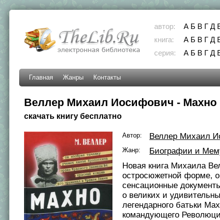
автор:
А
Б
В
Г
Д
книга:
А
Б
В
Г
Д
серия:
А
Б
В
Г
Д
Главная
Жанры
Контакты
Веллер Михаил Иосифович - Махно
скачать книгу бесплатно
Автор:
Веллер Михаил И
Жанр:
Биографии и Мем
Новая книга Михаила Ве
остросюжетной форме, о
сенсационные документы
о великих и удивительн
легендарного батьки Мах
командующего Революци