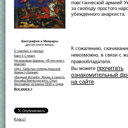
повстанческой армией У
за свободу простого нар
убежденного анархиста.
Биографии и Мемуары
другие книги жанра:
К сожалению, скачивани
О смелых и умелых
невозможно, в связи с ж
Карл II Стюарт
правообладателя.
Незнакомая Шанель. «В постели с
врагом»
прочитать
Вы можете
1941. Забытые победы Красной
Армии (сборник)
ознакомительный фр
«Бедный Жозеф». Жизнь и смерть
на сайте
Иосифа Виельгорского. Опыт
.
биографии человека 1830-х годов
Все книги »
Класс!