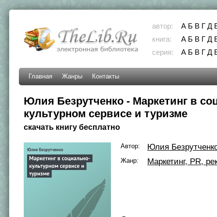
автор:
А
Б
В
Г
Д
книга:
А
Б
В
Г
Д
серия:
А
Б
В
Г
Д
Главная
Жанры
Контакты
Юлия Безрутченко - Маркетинг в со
культурном сервисе и туризме
скачать книгу бесплатно
Автор:
Юлия Безрутченк
Жанр:
Маркетинг, PR, ре