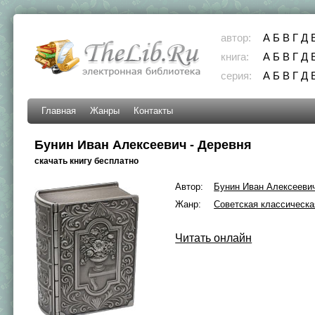
автор:
А
Б
В
Г
Д
книга:
А
Б
В
Г
Д
серия:
А
Б
В
Г
Д
Главная
Жанры
Контакты
Бунин Иван Алексеевич - Деревня
скачать книгу бесплатно
Автор:
Бунин Иван Алексееви
Жанр:
Советская классическа
Читать онлайн