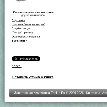
Советская классическая проза
другие книги жанра:
Подторжье
Штурман "Четырех ветров"
Голубая звезда
"Глупая" причина
Оранжевая электричка
Все книги »
Класс!
Оставить отзыв о книге
Электронная библиотека TheLib.Ru © 2006-2026 |
Контакты
|
Ав