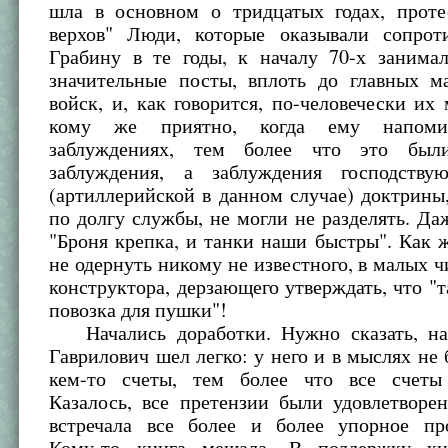
шла в основном о тридцатых годах, прот
верхов" Люди, которые оказывали сопрот
Грабину в те годы, к началу 70-х занима
значительные посты, вплоть до главных м
войск, и, как говорится, по-человечески их
кому же приятно, когда ему напом
заблуждениях, тем более что это бы
заблуждения, а заблуждения господству
(артиллерийской в данном случае) доктрины
по долгу службы, не могли не разделять. Да
"Броня крепка, и танки наши быстры". Как
не одернуть никому не известного, в малых ч
конструктора, дерзающего утверждать, что "т
повозка для пушки"!
Начались доработки. Нужно сказать, на
Гаврилович шел легко: у него и в мыслях не 
кем-то счеты, тем более что все счеты
Казалось, все претензии были удовлетворе
встречала все более и более упорное про
Кому-то книга мешала. В поддержку кн