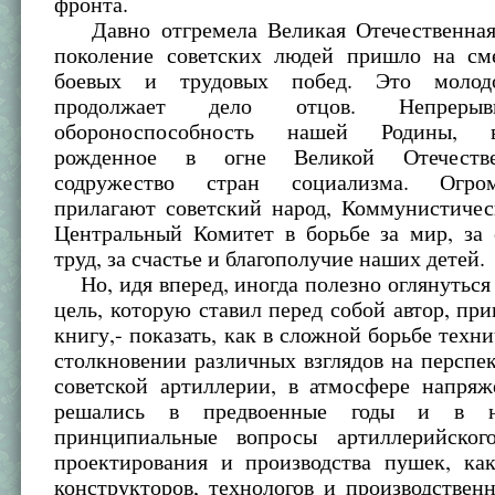
фронта.
Давно отгремела Великая Отечественная
поколение советских людей пришло на см
боевых и трудовых побед. Это молод
продолжает дело отцов. Непрерыв
обороноспособность нашей Родины, в
рожденное в огне Великой Отечеств
содружество стран социализма. Огро
прилагают советский народ, Коммунистичес
Центральный Комитет в борьбе за мир, за 
труд, за счастье и благополучие наших детей.
Но, идя вперед, иногда полезно оглянуться 
цель, которую ставил перед собой автор, при
книгу,- показать, как в сложной борьбе техни
столкновении различных взглядов на перспе
советской артиллерии, в атмосфере напряж
решались в предвоенные годы и в н
принципиальные вопросы артиллерийског
проектирования и производства пушек, ка
конструкторов, технологов и производствен