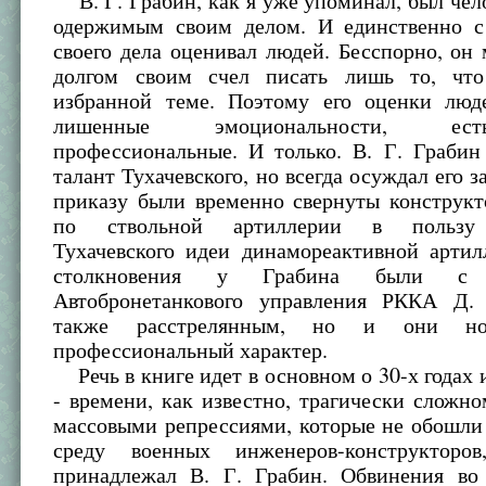
В. Г. Грабин, как я уже упоминал, был чел
одержимым своим делом. И единственно с
своего дела оценивал людей. Бесспорно, он 
долгом своим счел писать лишь то, что
избранной теме. Поэтому его оценки люд
лишенные эмоциональности, ес
профессиональные. И только. В. Г. Грабин
талант Тухачевского, но всегда осуждал его за
приказу были временно свернуты конструкт
по ствольной артиллерии в пользу 
Тухачевского идеи динамореактивной артил
столкновения у Грабина были с н
Автобронетанкового управления РККА Д.
также расстрелянным, но и они но
профессиональный характер.
Речь в книге идет в основном о 30-х годах 
- времени, как известно, трагически сложн
массовыми репрессиями, которые не обошли
среду военных инженеров-конструкторо
принадлежал В. Г. Грабин. Обвинения во 