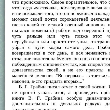
что происходило. Самое поразительное, что 
что тогда чувствовал, последующие впечатле
и не искажали того, что он переживал в каж
момент своей почти сорокалетней деятельн
где-то какой-то мелкий военный чиновник 
пытался помешать) работе над очередной п
чуть раньше или чуть позже этот ч
переубежден или просто отступил, отстрани
убран с пути ходом самого дела, Граб
возвращается в тот день, и вся ненависть
отчаяние ложатся на бумагу, он снова спорит 
побежденным оппонентом так, как спорил тог
доказательства своей, а не его правоты, 
малейшей мелочи: "Во-первых... в-третьих..
наконец, в-сто тридцать вторых..."
В. Г. Грабин писал отчет о своей жизни. 
не просто узнать итог, а проследить про
книге В. Г. Грабина особую динамично
дополнительную и довольно редкую д
литературы ценность.