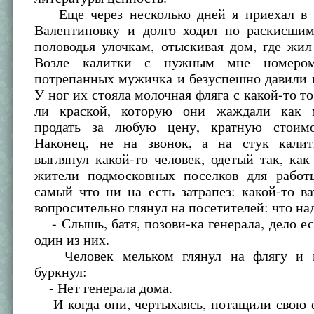
Еще через несколько дней я приехал в 
Валентиновку и долго ходил по раскисшим
половодья улочкам, отыскивая дом, где жил
Возле калитки с нужным мне номером
потрепанных мужичка и безуспешно давили 
У ног их стояла молочная фляга с какой-то то
ли краской, которую они жаждали как 
продать за любую цену, кратную стоимо
Наконец, не на звонок, а на стук калит
выглянул какой-то человек, одетый так, как
жители подмосковных поселков для работ
самый что ни на есть затрапез: какой-то ва
вопросительно глянул на посетителей: что на
- Слышь, батя, позови-ка генерала, дело ес
один из них.
Человек мельком глянул на флягу и 
буркнул:
- Нет генерала дома.
И когда они, чертыхаясь, потащили свою ф