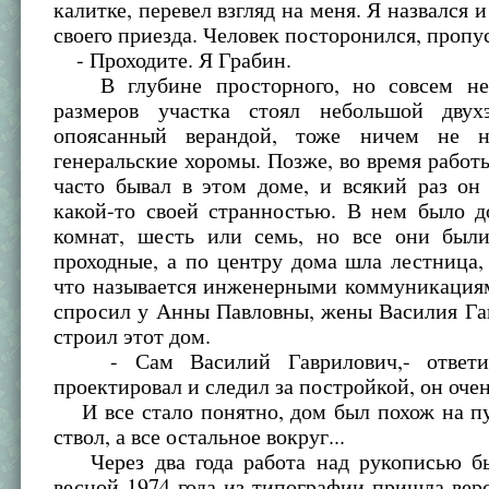
калитке, перевел взгляд на меня. Я назвался 
своего приезда. Человек посторонился, пропу
- Проходите. Я Грабин.
В глубине просторного, но совсем не 
размеров участка стоял небольшой двух
опоясанный верандой, тоже ничем не 
генеральские хоромы. Позже, во время работы
часто бывал в этом доме, и всякий раз он
какой-то своей странностью. В нем было д
комнат, шесть или семь, но все они был
проходные, а по центру дома шла лестница,
что называется инженерными коммуникация
спросил у Анны Павловны, жены Василия Га
строил этот дом.
- Сам Василий Гаврилович,- ответил
проектировал и следил за постройкой, он очен
И все стало понятно, дом был похож на пу
ствол, а все остальное вокруг...
Через два года работа над рукописью бы
весной 1974 года из типографии пришла верс