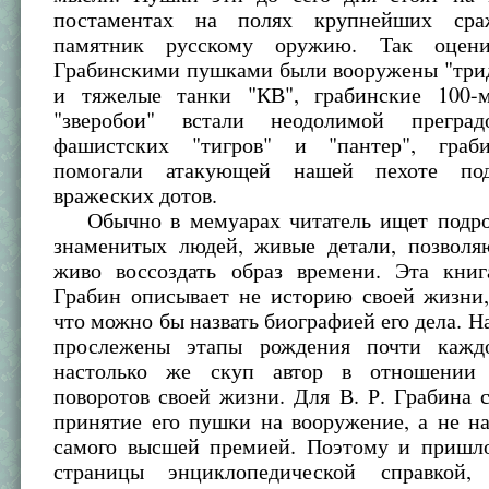
постаментах на полях крупнейших ср
памятник русскому оружию. Так оцен
Грабинскими пушками были вооружены "трид
и тяжелые танки "КВ", грабинские 100-
"зверобои" встали неодолимой прегр
фашистских "тигров" и "пантер", граб
помогали атакующей нашей пехоте под
вражеских дотов.
Обычно в мемуарах читатель ищет подро
знаменитых людей, живые детали, позвол
живо воссоздать образ времени. Эта книг
Грабин описывает не историю своей жизни,
что можно бы назвать биографией его дела. Н
прослежены этапы рождения почти кажд
настолько же скуп автор в отношении
поворотов своей жизни. Для В. Р. Грабина
принятие его пушки на вооружение, а не н
самого высшей премией. Поэтому и пришло
страницы энциклопедической справкой,