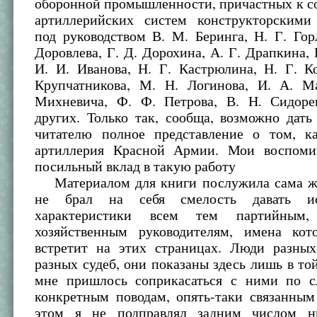
оборонной промышленности, причастных к с
артиллерийских систем конструкторскими
под руководством В. М. Беринга, Н. Г. Гор
Доровлева, Г. Д. Дорохина, А. Г. Драпкина, 
И. И. Иванова, Н. Г. Кастрюлина, Н. Г. К
Крупчатникова, М. Н. Логинова, И. А. М
Михневича, Ф. Ф. Петрова, В. Н. Сидор
других. Только так, сообща, возможно дат
читателю полное представление о том, ка
артиллерия Красной Армии. Мои воспоми
посильный вклад в такую работу
Материалом для книги послужила сама жи
не брал на себя смелость давать ис
характеристики всем тем партийным
хозяйственным руководителям, имена кот
встретит на этих страницах. Люди разны
разных судеб, они показаны здесь лишь в той
мне пришлось соприкасаться с ними по 
конкретным поводам, опять-таки связанным
этом я не подправлял задним числом н