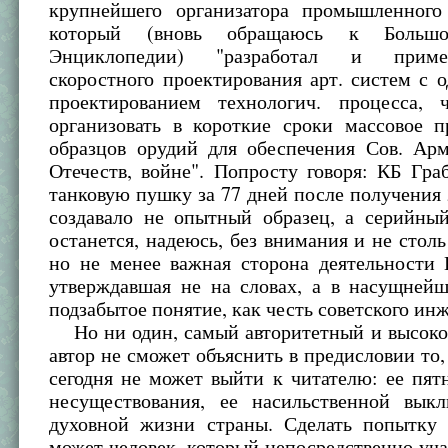
крупнейшего организатора промышленного 
который (вновь обращаюсь к Большо
Энциклопедии) "разработал и прим
скоростного проектирования арт. систем с
проектированием технологич. процесса, 
организовать в короткие сроки массовое п
образцов орудий для обеспечения Сов. Ар
Отечеств, войне". Попросту говоря: КБ Гра
танковую пушку за 77 дней после получения 
создавало не опытный образец, а серийный
останется, надеюсь, без внимания и не столь
но не менее важная сторона деятельности 
утверждавшая не на словах, а в насущнейш
подзабытое понятие, как честь советского ин
Но ни один, самый авторитетный и высоко
автор не сможет объяснить в предисловии то, 
сегодня не может выйти к читателю: ее пят
несуществования, ее насильственной вык
духовной жизни страны. Сделать попытку 
может человек, который непосредственно уча