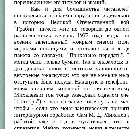
перечислением его титулов и званий.
Как и для большинства читателей,
специальных проблем вооружения и детальн
в историю Великой Отечественной во
"Грабин" ничего мне не говорила до одног
ранневесенних вечеров 1972 года, когда н
возник залепленный мокрым снегом мол
черными петлицами и поставил на пол д
пакета со словами: "Приказано передать".
могла быть только бумага. Так и оказалось: в
два десятка папок с плотным машинописн
внутренне ужаснулся: это же не меньше нед
отступать было некуда. Накануне в телефонн
моим старшим коллегой по писательском
Михалевым (он тогда заведовал отделом оч
"Октябрь") я дал согласие взглянуть на ма
чтобы - если это меня заинтересует принят
литературной обработке. Сам М. Д. Михалев 
работой уже с год и чувствовал, что в
справится. Майор, козырнув, исчез в темнот