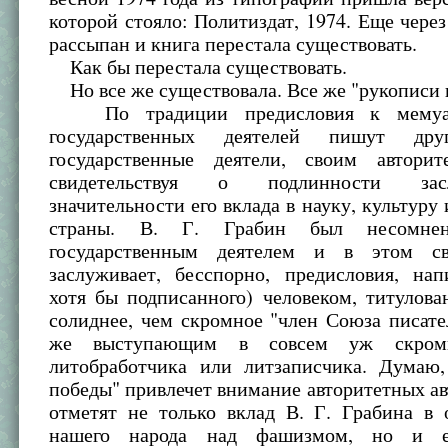
которой стояло: Политиздат, 1974. Еще через
рассыпан и книга перестала существовать.
Как бы перестала существовать.
Но все же существовала. Все же "рукописи н
По традиции предисловия к мемуа
государственных деятелей пишут дру
государственные деятели, своим автори
свидетельствуя о подлинности зас
значительности его вклада в науку, культуру
страны. В. Г. Грабин был несомне
государственным деятелем и в этом св
заслуживает, бесспорно, предисловия, нап
хотя бы подписанного) человеком, титулов
солиднее, чем скромное "член Союза писате
же выступающим в совсем уж скром
литобработчика или литзаписчика. Думаю
победы" привлечет внимание авторитетных ав
отметят не только вклад В. Г. Грабина в
нашего народа над фашизмом, но и е