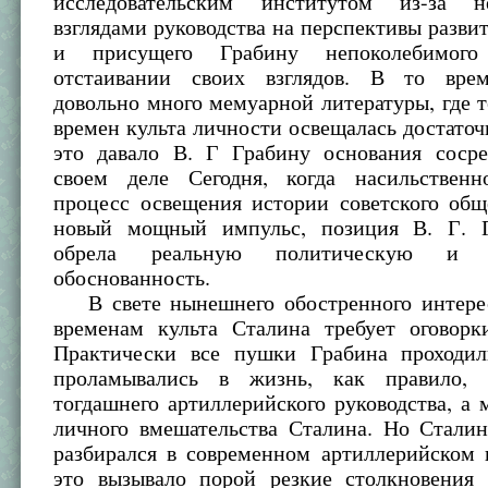
исследовательским институтом из-за н
взглядами руководства на перспективы разви
и присущего Грабину непоколебимого
отстаивании своих взглядов. В то врем
довольно много мемуарной литературы, где 
времен культа личности освещалась достаточ
это давало В. Г Грабину основания сосре
своем деле Сегодня, когда насильствен
процесс освещения истории советского общ
новый мощный импульс, позиция В. Г. Г
обрела реальную политическую и н
обоснованность.
В свете нынешнего обостренного интере
временам культа Сталина требует оговорк
Практически все пушки Грабина проходил
проламывались в жизнь, как правило, 
тогдашнего артиллерийского руководства, а 
личного вмешательства Сталина. Но Сталин
разбирался в современном артиллерийском 
это вызывало порой резкие столкновени