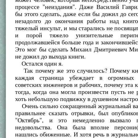
процессе "неиздания". Даже Василий Гаври
бы этого сделать, даже если бы дожил до сег
незадолго до окончания работы над книг
тяжелый инсульт, и мы старались не посвящат
и порой тяжело унизительные перипе
продолжавшейся больше года и закончившей
Это мог бы сделать Михаил Дмитриевич Мих
не дожил до выхода книги.
Остался один я.
Так почему же это случилось? Почему кни
каждая страница убеждает в огромных 
советских инженеров и рабочих, почему эта 
тогда, когда она могла произвести пусть н
хоть небольшую подвижку в душевном настро
Очень сильно сокращенный журнальный вар
правильнее сказать отрывки, был опублико
"Октябрь", и это немедленно вызвало 
недовольства. Она была вполне персони
нашлись обиженные. И хотя речь в журналь