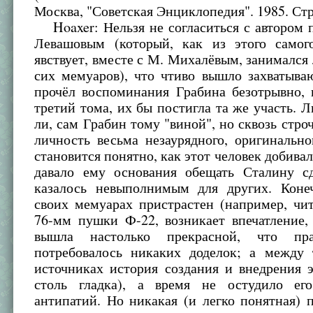
Москва, "Советская Энциклопедия". 1985. Стр.
Hoaxer: Нельзя не согласиться с автором 
Левашовым (который, как из этого самог
явствует, вместе с М. Михалёвым, занимался
сих мемуаров), что чтиво вышло захватыва
прочёл воспоминания Грабина безотрывно, 
третий тома, их бы постигла та же участь. 
ли, сам Грабин тому "виной", но сквозь стро
личность весьма незаурядного, оригинально
становится понятно, как этот человек добивал
давало ему основания обещать Сталину сд
казалось невыполнимым для других. Коне
своих мемуарах пристрастен (например, чи
76-мм пушки Ф-22, возникает впечатление,
вышла настолько прекрасной, что пр
потребовалось никаких доделок; а между 
источниках история создания и внедрения 
столь гладка), а время не остудило ег
антипатий. Но никакая (и легко понятная) 