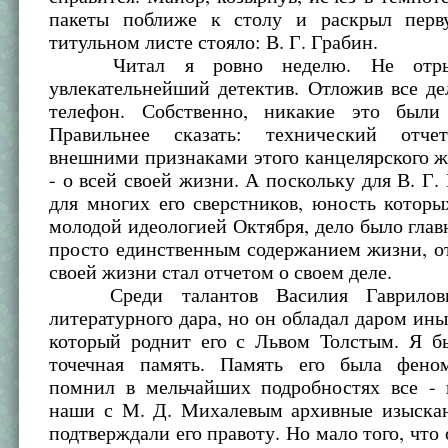
пакеты поближе к столу и раскрыл перв
титульном листе стояло: В. Г. Грабин.
Читал я ровно неделю. Не отрыв
увлекательнейший детектив. Отложив все д
телефон. Собственно, никакие это были
Правильнее сказать: технический отч
внешними признаками этого канцелярского ж
- о всей своей жизни. А поскольку для В. Г. 
для многих его сверстников, юность котор
молодой идеологией Октября, дело было глав
просто единственным содержанием жизни, о
своей жизни стал отчетом о своем деле.
Среди талантов Василия Гаврилов
литературного дара, но он обладал даром ин
который роднит его с Львом Толстым. Я бы
точечная память. Память его была фено
помнил в мельчайших подробностях все - 
наши с М. Д. Михалевым архивные изыска
подтверждали его правоту. Но мало того, что 