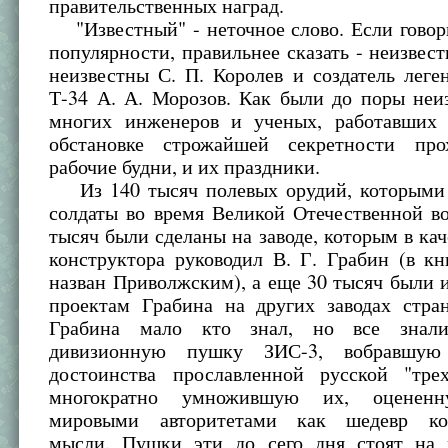
правительственных наград.
"Известный" - неточное слово. Если говор
популярности, правильнее сказать - неизвес
неизвестны С. П. Королев и создатель леге
Т-34 А. А. Морозов. Как были до поры неи
многих инженеров и ученых, работавших
обстановке строжайшей секретности пр
рабочие будни, и их праздники.
Из 140 тысяч полевых орудий, которыми
солдаты во время Великой Отечественной в
тысяч были сделаны на заводе, которым в кач
конструктора руководил В. Г. Грабин (в кн
назван Приволжским), а еще 30 тысяч были 
проектам Грабина на других заводах стра
Грабина мало кто знал, но все знал
дивизионную пушку ЗИС-3, вобравшую
достоинства прославленной русской "тр
многократно умножившую их, оценен
мировыми авторитетами как шедевр кон
мысли. Пушки эти до сего дня стоят на