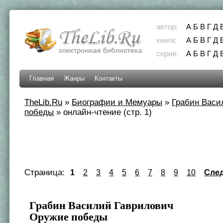
автор:
А
Б
В
Г
Д
книга:
А
Б
В
Г
Д
серия:
А
Б
В
Г
Д
Главная
Жанры
Контакты
TheLib.Ru
»
Биографии и Мемуары
»
Грабин Васи
победы
»
онлайн-чтение (стр. 1)
Страница:
1
2
3
4
5
6
7
8
9
10
Сле
Грабин Василий Гаврилович
Оружие победы