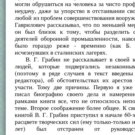
могли обрушиться на человека за чисто пр
неудачу, даже за упорство в отстаивании сво
любой из проблем совершенствования воору
Гаврилович рассказывал, что по меньшей ме
он был близок к тому, чтобы разделить 
деятелей оборонной промышленности, навсе
было гораздо реже - временно (как Б. 
исчезнувших в сталинских лагерях.
В. Г. Грабин не рассказывает в своей к
людей, которые подвергались незаконны
(поэтому в ряде случаев в текст введены
редактора), об обстоятельствах их аресто
участи. Тому две причины. Первую я уже
писал биографию своего дела и намеренн
рамками книги все, что не относилось неп
теме. Второе соображение более общее. К св
книгой В. Г. Грабин приступил в начале 60-х 
расцвете творческих сил (ему только-только 
лет) был отстранен от руководст