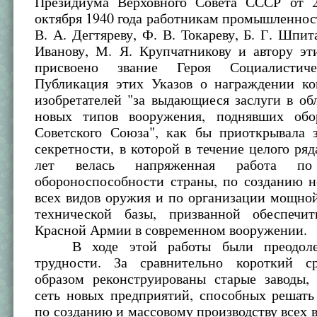
Президиума Верховного Совета СССР от 
октября 1940 года работникам промышленно
В. А. Дегтяреву, Ф. В. Токареву, Б. Г. Шпит
Иванову, М. Я. Крупчатникову и автору эт
присвоено звание Героя Социалистиче
Публикация этих Указов о награждении ко
изобретателей "за выдающиеся заслуги в об
новых типов вооружения, поднявших об
Советского Союза", как бы приоткрывала з
секретности, в которой в течение целого ря
лет велась напряженная работа п
обороноспособности страны, по созданию н
всех видов оружия и по организации мощно
технической базы, призванной обеспечи
Красной Армии в современном вооружении.
В ходе этой работы были преодоле
трудности. За сравнительно короткий с
образом реконструированы старые заводы, 
сеть новых предприятий, способных решать
по созданию и массовому производству всех 