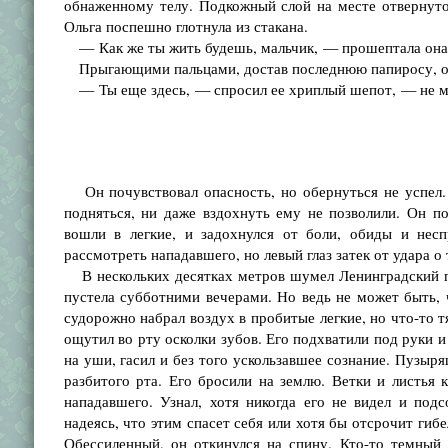
обнаженному телу. Подкожный слой на месте отвернуто
Ольга поспешно глотнула из стакана.
— Как же ты жить будешь, мальчик, — прошептала она
Прыгающими пальцами, достав последнюю папиросу, она
— Ты еще здесь, — спросил ее хриплый шепот, — не мо
Он почувствовал опасность, но обернуться не успел. 
подняться, ни даже вздохнуть ему не позволили. Он п
вошли в легкие, и задохнулся от боли, обиды и несп
рассмотреть нападавшего, но левый глаз затек от удара о
В нескольких десятках метров шумел Ленинградский пр
пустела субботними вечерами. Но ведь не может быть, 
судорожно набрал воздух в пробитые легкие, но что-то т
ощутил во рту осколки зубов. Его подхватили под руки и
на уши, гасил и без того ускользавшее сознание. Пузыр
разбитого рта. Его бросили на землю. Ветки и листья
нападавшего. Узнал, хотя никогда его не видел и подс
надеясь, что этим спасет себя или хотя бы отсрочит гибе
Обессиленный, он откинулся на спину. Кто-то темный 