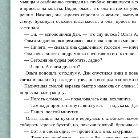
мышцы и озабоченно поглядел на глубоко впившуюся в тел
и присела на холсты. Видно было, что она пытается убед
решил. Наконец она коротко спросила о чем-то, выслу
стену. Брызнули осколки пластмассы, а она, присев на
застонала.
— Эй, — всполошился Дэн, — что случилось? Ольга Але
Ольга медленно выпрямилась, вытерла ладонью мокрое
— Ничего, — сказала она сдавленным голосом, — ничег
Она сняла холст с подрамника и отставила его к стене.
— Сегодня не будем работать, ладно?
— Ладно. А в чем дело-то?
Ольга подошла к подиуму, Дэн спустился вниз и поверн
слезы мешали ей разглядеть узел, она вытерла ладонями г
Пахнувшая смолой веревка быстро намокла от слюны. За
поднесла палец ко рту.
— Ноготь сломала, — пожаловалась она, всхлипнув.
— Там надо просто стянуть вниз узел, — подсказал Дэн,
— Ладно, постой минутку.
Ольга вышла на кухню и вернулась с хлебным ножом с
собирать веревку бухтой, но, покачав головой, бросила 
— Вот я и снова одна, — прошептала она, закуривая.
— Тоже мне проблема, — сказал Дэн, растирая красные