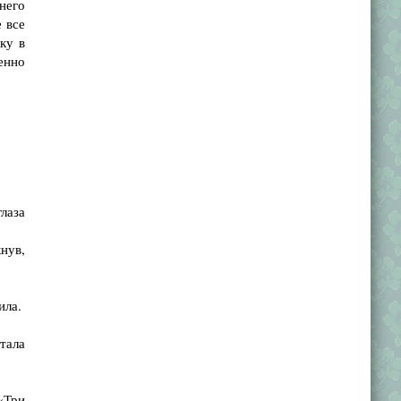
него
 все
ку в
енно
лаза
нув,
ила.
тала
«Три