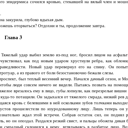
го эпидермиса сочился кровью, стекавшей на вялый член и мошо
.
 закурила, глубоко вдыхая дым.
жешь оторваться? Отдохни и ты, продолжение завтра.
Глава 3
Тяжелый удар выбил землю из-под ног, бросил лицом на асфальт
очувствовал, как под новым ударом хрустнули ребра, как обломк
раведливости. Новый удар перевернул его на спину. Он попыт
 тротуар, а из правого от боли безостановочно бежали слезы.
оспект, был теплый весенний вечер. Начался дачный сезон, и Мо
чтобы люди совсем ничего не видели. Пытаясь позвать на помощь
яжелое врезалось ему в лицо, губы лопнули, как перезрелые вишни
 куда-то потащили. Он задыхался от тяжелого смрада, низкий рев 
ящаяся кровь с белевшими в ней осколками зубов толчками выходил
 кустов прошелестели по изуродованному лицу. Лишь теперь он у
ознательно ждал этой встречи. Собрав остаток сил, он поднял р
ль, но он опоздал. Раздался резкий свист, и пальцы обожгла дикая 
и смрадный склонился к нему, вглядываясь в разбитое лицо. Во