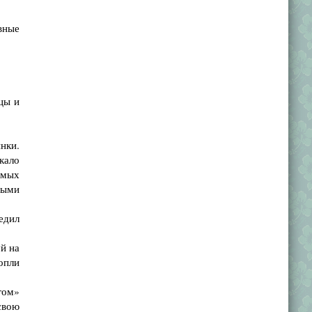
вные
цы и
нки.
кало
емых
ными
едил
й на
сопли
гом»
свою