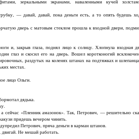
фитами, зеркальными экранами, наваленными кучей холста
убку, — давай, давай, пока деньги есть, а то опять будешь хо
орчатую дверь с матовым стеклом прошла к входной двери, подми
и и, закрыв глаза, поднял лицо к солнцу. Хлопнула входная дв
дин глаз и скосил его на дверь. Вошел коротконогий всклокоче
нировочных, раздутых на коленях штанах на подтяжках и шлепанца
ьких местах.
ое лицо Ольги.
ормотал дядька.
ку.
сейчас «Пленник амазонок». Так, Петрович, — решительно ска
джакузи придешь вечером чинить.
дупредил Петрович, пряча деньги в карман штанов.
 двигай. Не мешай работать.