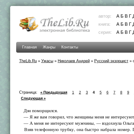
автор:
А
Б
В
Г
книга:
А
Б
В
Г
серия:
А
Б
В
Г
Главная
Жанры
Контакты
TheLib.Ru
»
Ужасы
»
Николаев Андрей
»
Русский экзорцист
»
Страница:
« Предыдущая
1
2
3
4
5
6
7
8
9
Следующая »
Дэн поморщился.
— Я же вам говорил, что женщины меня не интересуют. 
— А меня не интересуют мужчины, — вздохнула Ольга. 
Взяв телефонную трубку, она быстро набрала номер. П