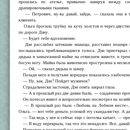
прошлась по ателье, привычно лавируя между со
драпировочными тканями.
— Петрович, ну-ка давай, зайди, — сказала она в тр
клянчить.
Ольга бросила трубку на кучу холстов и через двуств
по дороге Дэну.
— Будет тебе вдохновение.
Дэн расслабил затекшие мышцы, расставил пошире ног
послышались приближающиеся голоса. Дэн приоткрыл о
дядька в замызганной майке на отвисшем животе, в тре
босую ногу. Майка была живописно прострелена в нескол
— Ой, — сказал дядька и замер.
Позади него в полутьме коридора показалось озабоченн
— Ну, как, Дэн? Пойдет мужичок?
Страдальчески застонав, Дэн опять закрыл глаза.
— А в прошлый раз две девки были, — озадаченно проб
Он почесал живот и вопросительно посмотрел на хозяй
— В прошлый раз была «Любовь на Лобном месте», а 
Ольга, — вот тебе деньги, успокой эту скандалистку. А 
— Так ведь у нее и сейчас еще с потолка капает, — пре
— Я воду перекрыла, так что это ненадолго. Все, давай,
Петрович в последний раз оглядел фигуру на подиуме.