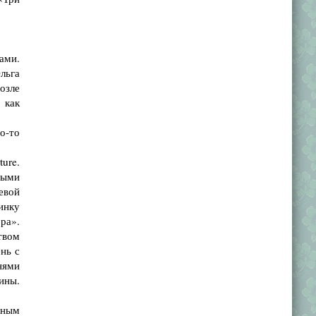
ами.
Ольга
озле
 как
о-то
ure.
ными
евой
инку
ра».
твом
нь с
нями
ины.
пным