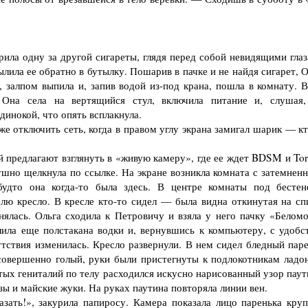
ила одну за другой сигареты, глядя перед собой невидящими глаз
ылила ее обратно в бутылку. Пошарив в пачке и не найдя сигарет, 
, залпом выпила и, запив водой из-под крана, пошла в комнату. В
на села на вертящийся стул, включила питание и, слушая,
динокой, что опять всплакнула.
 отключить сеть, когда в правом углу экрана замигал шарик — кт
предлагают взглянуть в «живую камеру», где ее ждет BDSM и Tort
шно щелкнула по ссылке. На экране возникла комната с затемнен
будто она когда-то была здесь. В центре комнаты под бестен
лю кресло. В кресле кто-то сидел — была видна откинутая на сп
нялась. Ольга сходила к Петровичу и взяла у него пачку «Беломо
лила еще полстакана водки и, вернувшись к компьютеру, с удобс
тствия изменилась. Кресло развернули. В нем сидел бледный паре
совершенно голый, руки были пристегнуты к подлокотникам ладо
ых гениталий по телу расходился искусно нарисованный узор паут
зы и майские жуки. На руках паутина повторяла линии вен.
ать!», закурила папиросу. Камера показала лицо паренька кру