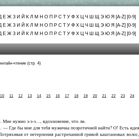
Д
Е
Ж
З
И
Й
К
Л
М
Н
О
П
Р
С
Т
У
Ф
Х
Ц
Ч
Ш
Щ
Э
Ю
Я
[A-Z]
[0-9]
Д
Е
Ж
З
И
Й
К
Л
М
Н
О
П
Р
С
Т
У
Ф
Х
Ц
Ч
Ш
Щ
Э
Ю
Я
[A-Z]
[0-9]
Д
Е
Ж
З
И
Й
К
Л
М
Н
О
П
Р
С
Т
У
Ф
Х
Ц
Ч
Ш
Щ
Э
Ю
Я
[A-Z]
[0-9]
онлайн-чтение (стр. 4)
10
11
12
13
14
15
16
17
18
19
20
21
22
23
24
Мне нужно э-э-э…, вдохновение, что ли.
— Где бы мне для тебя мужичка поэротичней найти? О! Есть идея
отряхивая от нетерпения растрепанной гривой каштановых волос,