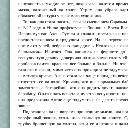
ненужность и уходят от нее, покрываясь налетом врем
мазок, наложенный на холст. Утром она убрала кар
обнаженной натуры у знакомого художника.
То, как она стала писать, назвали смешением Сараямы
в 1947 году в Ehime префектуре в Японии. и Босха Бо
Иеронимус ван Акен.. Ругали и хвалили, плевались и п
предостережением о грядущем хаосе. На ее первую пе
ногами от ушей, небрежно процедил: « Неплохо, не ожи
башмачков». И исчез. Она напилась на фуршете до б
веснушчатую девицу, доверчиво положившую голову ей н
пробелов памяти краснела все больше и больше. Но что 
важного в жизни, мимо чего она проходила не задумывая
наметился кризис. Алена стала все чаще пропадать вече
отпустить ее на волю. Кричала, что она нормальная ба
заменитель с батарейкой, что она родить хочет, нако
барабану. Ольга опять испытала чувство ненужности, но 
она предложила Алене еще подумать и не делать поспе
звонка.
Подосадовав на не вовремя пришедшие мысли, она попыт
телефонный звонок, уголь косо скользнул по холсту. 
трубку брошенную на холсты, взяла ее и отошла в дальн