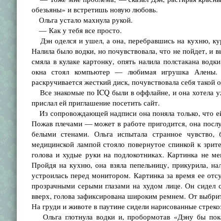
обезьяны» и встретишь новую любовь.
Ольга устало махнула рукой.
— Как у тебя все просто.
Дэн оделся и ушел, а она, перебравшись на кухню, кур
Налила было водки, но почувствовала, что не пойдет, и в
смяла в кулаке картонку, опять налила полстакана водки
окна стоял компьютер — любимая игрушка Алены. О
раскручивается жесткий диск, почувствовала себя такой о
Все знакомые по ICQ были в оффлайне, и она хотела уже
прислал ей приглашение посетить сайт.
Из сопровождающей надписи она поняла только, что ей 
Пожав плечами — может в работе пригодится, она послу
белыми стенами. Ольга испытала странное чувство, 
медицинской лампой стояло повернутое спинкой к зрите
голова и худые руки на подлокотниках. Картинка не ме
Пройдя на кухню, она взяла пепельницу, прикурила, на
устроилась перед монитором. Картинка за время ее отсу
прозрачными серыми глазами на худом лице. Он сидел 
вверх, голова зафиксирована широким ремнем. От выбрит
На груди и животе в паутине сидели нарисованные стреко
Ольга глотнула водки и, пробормотав «Дэну бы показ