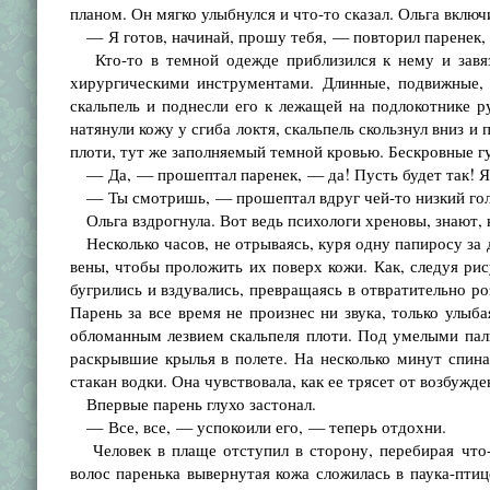
планом. Он мягко улыбнулся и что-то сказал. Ольга включи
— Я готов, начинай, прошу тебя, — повторил паренек,
Кто-то в темной одежде приблизился к нему и завяза
хирургическими инструментами. Длинные, подвижные, 
скальпель и поднесли его к лежащей на подлокотнике р
натянули кожу у сгиба локтя, скальпель скользнул вниз и
плоти, тут же заполняемый темной кровью. Бескровные г
— Да, — прошептал паренек, — да! Пусть будет так! Я
— Ты смотришь, — прошептал вдруг чей-то низкий голо
Ольга вздрогнула. Вот ведь психологи хреновы, знают, к
Несколько часов, не отрываясь, куря одну папиросу за д
вены, чтобы проложить их поверх кожи. Как, следуя рис
бугрились и вздувались, превращаясь в отвратительно 
Парень за все время не произнес ни звука, только улыб
обломанным лезвием скальпеля плоти. Под умелыми пал
раскрывшие крылья в полете. На несколько минут спина
стакан водки. Она чувствовала, как ее трясет от возбужде
Впервые парень глухо застонал.
— Все, все, — успокоили его, — теперь отдохни.
Человек в плаще отступил в сторону, перебирая что-т
волос паренька вывернутая кожа сложилась в паука-пти