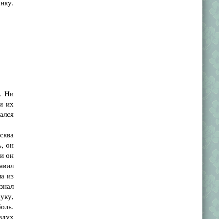
нку.
. Ни
и их
ался
сква
, он
 и он
давил
а из
знал
уку,
боль.
здух