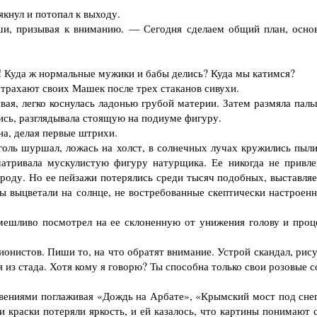
нул и потопал к выходу.
, призывая к вниманию. — Сегодня сделаем общий план, осно
 Куда ж нормальные мужики и бабы делись? Куда мы катимся?
рахают своих Машек после трех стаканов сивухи.
ая, легко коснулась ладонью грубой материи. Затем размяла паль
ись, разглядывала стоящую на подиуме фигуру.
а, делая первые штрихи.
голь шуршал, ложась на холст, в солнечных лучах кружились пыли
матривала мускулистую фигуру натурщика. Ее никогда не привле
роду. Но ее пейзажи потерялись среди тысяч подобных, выставля
ны выцветали на солнце, не востребованные скептически настроен
ешливо посмотрел на ее склоненную от унижения голову и проц
нистов. Пиши то, на что обратят внимание. Устрой скандал, рису
я из стада. Хотя кому я говорю? Ты способна только свои розовые 
вениями поглаживая «Дождь на Арбате», «Крымский мост под сне
 краски потеряли яркость, и ей казалось, что картины понимают 