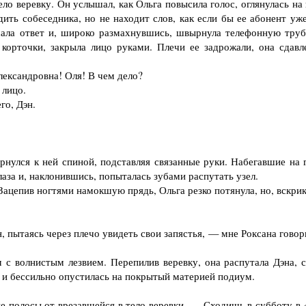
о веревку. Он услышал, как Ольга повысила голос, оглянулась на 
ить собеседника, но не находит слов, как если бы ее абонент уже
шала ответ и, широко размахнувшись, швырнула телефонную труб
 корточки, закрыла лицо руками. Плечи ее задрожали, она сдавл
ксандровна! Оля! В чем дело?
 лицо.
о, Дэн.
улся к ней спиной, подставляя связанные руки. Набегавшие на г
лаза и, наклонившись, попыталась зубами распутать узел.
цепив ногтями намокшую прядь, Ольга резко потянула, но, вскрик
 пытаясь через плечо увидеть свои запястья, — мне Роксана говор
 волнистым лезвием. Перепилив веревку, она распутала Дэна, с
ее и бессильно опустилась на покрытый материей подиум.
 полосы от врезавшейся в тело веревки. — Сходишь в субботу в 