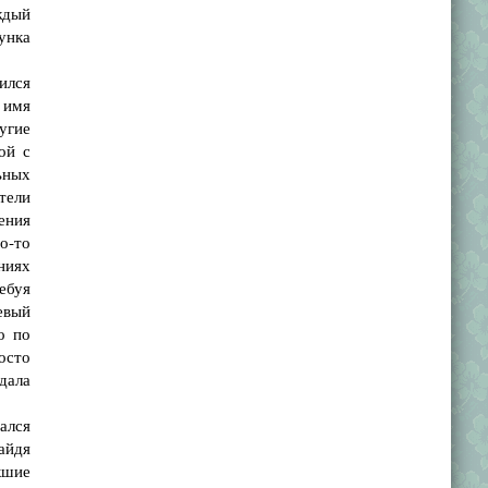
ждый
унка
ился
 имя
угие
ой с
ьных
тели
ения
о-то
ниях
ебуя
евый
о по
осто
дала
ался
айдя
кшие