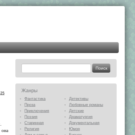
Жанры
25
Фантастика
Детективы
Проза
Любовные романы
Приключения
Детские
Поэзия
Драматургия
Старинная
Документальная
.
Религия
Юмор
 она
Дом и семья
Бизнес