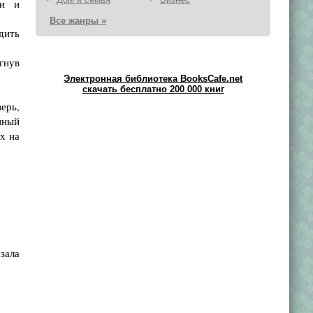
ми и
Все жанры »
дить
гнув
Электронная библиотека BooksCafe.net
скачать бесплатно 200 000 книг
ерь,
нный
х на
зала