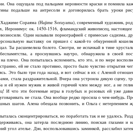
ени. Она ощущала под пальцами неровности краски и помнила ка
тины подальше на антресоли и договорилась брать уроки рис
 Хаджиме Сораяма (Hajime Sorayama), современный художник, род
сх, Иеронимус ок. 1450-1516, фламандский живописец, настоящее
ревозносили. Одни называли порнографией с примесью садизма, др
рсональную выставку он пришел с какой-то обкуренной кошелк
дал. Ты расшевелила болото. Смотри, не испачкай в тине хрустал
еспамятства, а проснувшись наутро, обнаружила в своей пос
а плечо. Она попыталась вспомнить, кто это, и по мере восполн
странно, ей не стало противно, просто было чувство открытия чег
сь. Это было три года назад, и вот сейчас в их с Аленой отноше
рами, стала раздражительной. Вчера она устроила дикую сцену, тр
ба и ей нужен мужик и живой горячий член между ног, а не гели
нец! И что эти богемные игры в голубых и розовых ей уже давн
уговаривать не стала. Она вообще редко просила о чем-нибудь. Пр
шных шагов. Алена обещала позвонить, и Ольга с нетерпением ж
алась сконцентрироваться, но поработать так и не удалось. Разд
Сдерживаясь, она затерла последнюю линию, поискав глазами и н
ий угол ателье. Дэн, воспользовавшись заминкой, расслабил зате