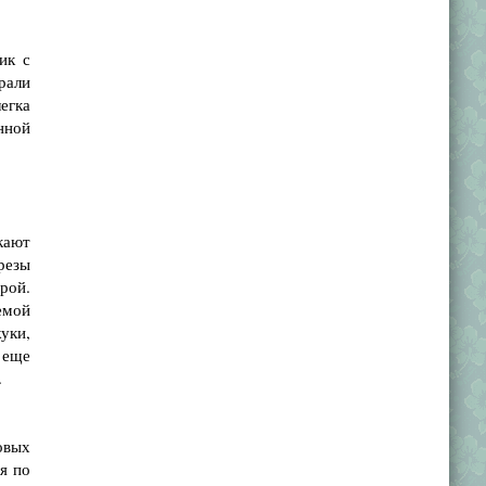
ик с
рали
егка
енной
кают
резы
рой.
емой
уки,
 еще
.
овых
я по