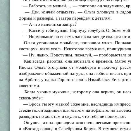
— Работать не мешай…, — повторил он задумчиво, кряк
— Дэн, кончай отдыхать, — Ольга хлопнула в ладоши
формы и размеры, а завтра перейдем к деталям.
— А что изменится завтра?
— Кассету тебе куплю. Порнуху голубую. О, боже мой!
— Нормальные по восемь часов на заводе вкалывают и т
Ольга установила мольберт, поправила холст. Поглажив
кисти рук, взяла уголь. Некоторое время она, прищуривш
— Ну, ладно. Приступим, пожалуй, — пробормотала он
Как всегда, работая, она забывала о времени. Мягко у
Иногда Ольга отступала от мольберта и подолгу расс
изображение обнаженной натуры, она любила писать при
на Арбате, у парка Горького или в Измайлове. Ее карти
клиентами.
Когда уходил мужчина, которому она верила, он насм
сквозь зубы:
— Брось ты эту мазню! Тоже мне, наследница импрессио
стекле голой задницей или языком на асфальте, но выбейс
разводить по холстам и скулить, что тебя не понимают.
Он ушел, а она просидела всю ночь, легкими прикосно
и «Восход солнца в Серебряном Бору». В темноте студии