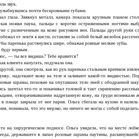
ла звук.
 улыбнувшись почти бескровными губами.
л глаза. Звякнул металл, камера показала крупным планом стол
как ножки паука, пальцы с коротко остриженными ногтями выб
уке с размеченным на коже рисунком вен. Пальцы другой руки сл
 побежал от локтя к кисти, оставляя за собой белый желобок рассеч
убы паренька растянулись шире, обнажая ровные мелкие зубы.
 буду первым.
с, — ты все видишь? Тебе нравится?
ак клиента напугать, подумала она.
ругой, она смотрела, как из рук паренька стальным крючком извле
унку, надсекают кожу на теле и заливают какой-то жидкостью. По
розовые шрамы, похожие на опутавших тело змей с ободранной шку
аясь шептал что-то и покачивал головой в такт скрипению рассека
ьцами, отворачивавшими надрезанную кожу, на груди возникали ж
 в плаще закрыла от нее парня. Ольга сбегала на кухню и налила
ния, понимала, что это мерзко, но ничего не могла с собой поделать
о на хирургическом подносе. Ольга увидела, что на месте лобк
цееда, державшего в лапах розовые шрамы паутины, раскинувшейс