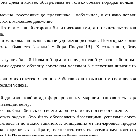
нь днем и ночью, обстреливая не только боевые порядки полков, 
жно: расстояние до противника - небольшое, и он явно нервни
ь хоть малейшее движение.
Потери с нашей стороны были ничтожными, что свидетельствовал
а.
омандовал полком вполне удовлетворительно. Некоторые сомн
полка, бывшего "аковца" майора Писули{13}. К сожалению, буд
казу штаба 1-й Польской армии передала свой участок обороны 
ами сдавала оборону советским частям и 3-я пехотная дивизия и
вших их советских воинов. Заботливо показывали им свои несло
желали успеха.
й дивизии кавбригада форсированным маршем направилась в р
зывающий ветер.
зия. Она сбилась со своего маршрута и спутала все движение.
ую задачу. Это было обусловлено блестящими успехами совет
шковцев и польских танкистов, очищавших от гитлеровцев предме
а закрепиться в Праге, воспрепятствовать возможным контрат
л 1-й Польской армии для дальнейших операций.