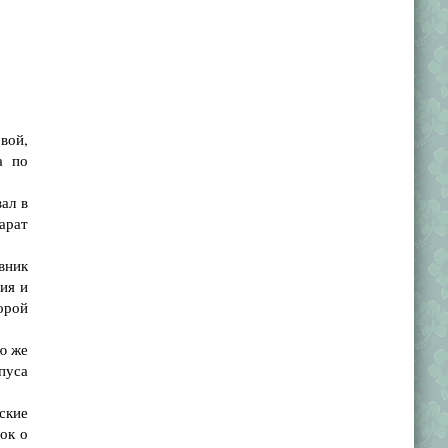
вой,
а по
ал в
арат
вник
ия и
орой
ю же
пуса
ские
ок о