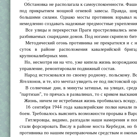
Обстановка не располагала к самоуспокоенности. Фашис
под прикрытием мощной огневой завесы. Правда, шир
большими силами. Однако мосты противник взрывал на
немедленно создавать надежные предмостные укрепления
Все улицы и перекрестки Праги простреливались немец
разбиваемых снарядами домов. Под ногами скрипело битое
Методический огонь противника не прекратился и с на
суток в районе расположения кавалерийской бри
крупнокалиберных мин.
Но, несмотря ни на что, уже кипела жизнь возрождающ
управление, ремонтировали подвижный состав.
Народ истосковался по своему родному, польскому. Все
Ягеллонов, и те, кто мечтал увидеть ее под пястовской ор
В солнечные дни, в минуты затишья, на улицах, среди
"партизан", то прячась в развалинах, то с криком выскак
Жизнь, ничем не истребимая жизнь пробивалась всюду, г
16 сентября 1944 года кавалерийские полки начали п
боем. Требовалось выяснить возможности прорыва в Вар
Гитлеровцы, видимо, разгадали наши намерения и поп
стали форсировать Вислу в районе моста Кербедзя, но 
противника по нашим переправочным средствам и окопа