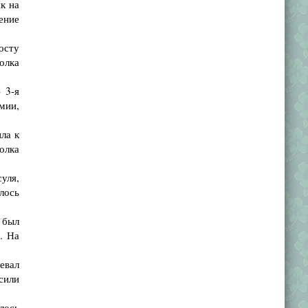
к на
ение
осту
олка
 3-я
мии,
ла к
олка
уля,
лось
 был
. На
евал
сили
лось