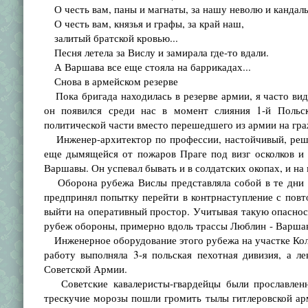
О честь вам, паны и магнаты, за нашу неволю и кандал
О честь вам, князья и графы, за край наш,
залитый братской кровью...
Песня летела за Вислу и замирала где-то вдали.
А Варшава все еще стояла на баррикадах...
Снова в армейском резерве
Пока бригада находилась в резерве армии, я часто ви
он появился среди нас в момент слияния 1-й Польск
политической части вместо перешедшего из армии на гра
Инженер-архитектор по профессии, настойчивый, реши
еще дымящейся от пожаров Праге под визг осколков и
Варшавы. Он успевал бывать и в солдатских окопах, и на
Оборона рубежа Вислы представляла собой в те дни т
предпринял попытку перейти в контрнаступление с повт
выйти на оперативный простор. Учитывая такую опаснос
рубеж обороны, примерно вдоль трассы Люблин - Варшав
Инженерное оборудование этого рубежа на участке Колб
работу выполняла 3-я польская пехотная дивизия, а ле
Советской Армии.
Советские кавалеристы-гвардейцы были прославленн
трескучие морозы пошли громить тылы гитлеровской арм