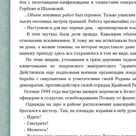
бок с пехотинцами-панфиловцами и танкистами генерал
Горбово и Шаховской.
...Объем земляных работ был огромен. Только уланские
тысяч погонных метров траншей. Работа чрезвычайно ос
- Наступили и для нас черные дни, - иронизировали эс
В этих шутках была доля правды. Кавалерия обычно 
отношении исключением. К тому же мы испытывали бол
не дома, а жалкие хижины, на которые недоставало даже
нашему приходу здесь все сохранилось в том же виде, к
По этим нищим, утопавшим в грязи деревням ходили 
клеветниками из лондонского эмигрантского "правит
Действовала еще подпольная военная организация лонд
борьбы с оккупантами и угнетателями своей Родины а
демократии, противодействуя силой отрядам Крайовой Р
Осенью 1944 года выстрелы аковцев загремели в Белосто
офицерам и солдатам, освобождавшим Польшу от фашистс
Однажды на заре в районе расположения кавалерийско
бросился к костелу. Там, на площади, вздымая к небу рук
- Идите!
- Смотрите!
- Молитесь!
- Великое чудо свершилось у околицы: Христос залился 