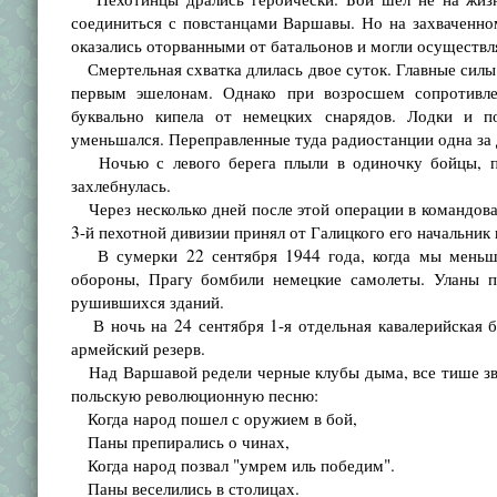
соединиться с повстанцами Варшавы. Но на захваченн
оказались оторванными от батальонов и могли осуществля
Смертельная схватка длилась двое суток. Главные силы 
первым эшелонам. Однако при возросшем сопротивле
буквально кипела от немецких снарядов. Лодки и п
уменьшался. Переправленные туда радиостанции одна за д
Ночью с левого берега плыли в одиночку бойцы, по
захлебнулась.
Через несколько дней после этой операции в командован
3-й пехотной дивизии принял от Галицкого его начальник
В сумерки 22 сентября 1944 года, когда мы меньше 
обороны, Прагу бомбили немецкие самолеты. Уланы по
рушившихся зданий.
В ночь на 24 сентября 1-я отдельная кавалерийская б
армейский резерв.
Над Варшавой редели черные клубы дыма, все тише зву
польскую революционную песню:
Когда народ пошел с оружием в бой,
Паны препирались о чинах,
Когда народ позвал "умрем иль победим".
Паны веселились в столицах.