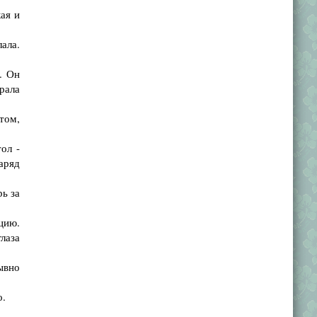
ая и
ала.
. Он
рала
 том,
ол -
аряд
ь за
цию.
лаза
ывно
о.