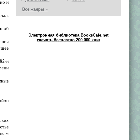
но и
Все жанры »
чал,
о об
Электронная библиотека BooksCafe.net
скачать бесплатно 200 000 книг
ения
ущее
82-й
мени
жные
айон
ских
стье
акам