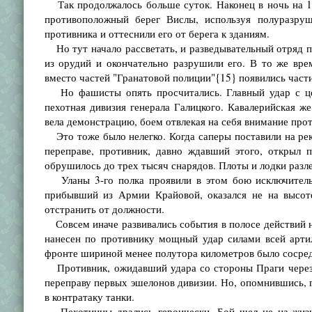
Так продолжалось больше суток. Наконец в ночь на 19
противоположный берег Вислы, используя полуразру
противника и оттеснили его от берега к зданиям.
Но тут начало рассветать, и разведывательный отряд 
из орудий и окончательно разрушили его. В то же вре
вместо частей "Гранатовой полиции"{15} появились части
Но фашисты опять просчитались. Главный удар с цел
пехотная дивизия генерала Галицкого. Кавалерийская же
вела демонстрацию, боем отвлекая на себя внимание прот
Это тоже было нелегко. Когда саперы поставили на реке
переправе, противник, давно ждавший этого, открыл 
обрушилось до трех тысяч снарядов. Плоты и лодки разл
Уланы 3-го полка проявили в этом бою исключительн
прибывший из Армии Крайовой, оказался не на высот
отстранить от должности.
Совсем иначе развивались события в полосе действий на
нанесен по противнику мощный удар силами всей арти
фронте шириной менее полутора километров было сосред
Противник, ожидавший удара со стороны Праги через 
переправу первых эшелонов дивизии. Но, опомнившись, г
в контратаку танки.
Пехотинцы дрались героически. Бой шел не на жизнь