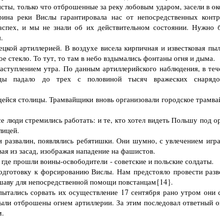
ты, только что отброшенные за реку лобовым ударом, засели в ок
ина реки Вислы гарантировала нас от непосредственных контр
спех, и мы не знали об их действительном состоянии. Нужно 
.
кой артиллерией. В воздухе висела кирпичная и известковая пыл
 стекло. То тут, то там в небо вздымались фонтаны огня и дыма.
ступлением утра. По данным артиллерийского наблюдения, в теч
гады падало до трех с половиной тысяч вражеских снаряд
ейся столицы. Трамвайщики вновь организовали городское трамва
 люди стремились работать: и те, кто хотел видеть Польшу под о
лицей.
 развалин, появлялись ребятишки. Они шумно, с увлечением игра
ивая из засад, изображая нападение на фашистов.
де прошли воины-освободители - советские и польские солдаты.
одготовку к форсированию Вислы. Нам предстояло провести разв
шаву для непосредственной помощи повстанцам{14}.
ытались сорвать их осуществление 17 сентября рано утром они 
были отброшены огнем артиллерии. За этим последовал ответный о
м.