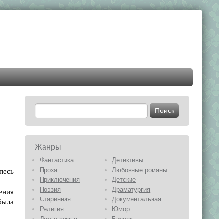
Жанры
Фантастика
Детективы
песь
Проза
Любовные романы
Приключения
Детские
Поэзия
Драматургия
ения
Старинная
Документальная
 была
Религия
Юмор
Дом и семья
Бизнес