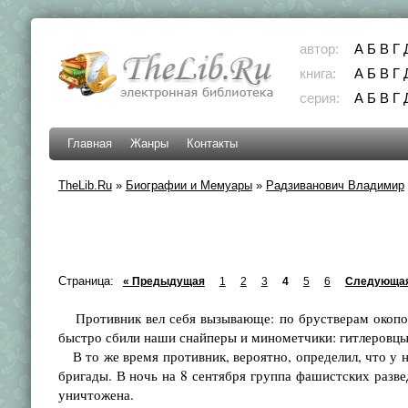
автор:
А
Б
В
Г
книга:
А
Б
В
Г
серия:
А
Б
В
Г
Главная
Жанры
Контакты
TheLib.Ru
»
Биографии и Мемуары
»
Радзиванович Владимир
Страница:
« Предыдущая
1
2
3
4
5
6
Следующая
Противник вел себя вызывающе: по брустверам окопов 
быстро сбили наши снайперы и минометчики: гитлеровцы 
В то же время противник, вероятно, определил, что у н
бригады. В ночь на 8 сентября группа фашистских развед
уничтожена.