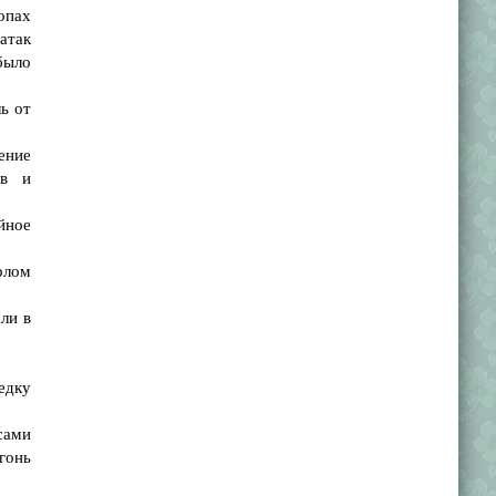
опах
атак
было
ь от
ение
ов и
йное
рлом
ли в
едку
сами
гонь