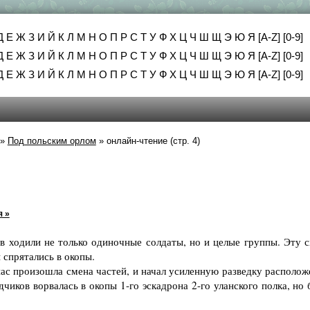
Д
Е
Ж
З
И
Й
К
Л
М
Н
О
П
Р
С
Т
У
Ф
Х
Ц
Ч
Ш
Щ
Э
Ю
Я
[A-Z]
[0-9]
Д
Е
Ж
З
И
Й
К
Л
М
Н
О
П
Р
С
Т
У
Ф
Х
Ц
Ч
Ш
Щ
Э
Ю
Я
[A-Z]
[0-9]
Д
Е
Ж
З
И
Й
К
Л
М
Н
О
П
Р
С
Т
У
Ф
Х
Ц
Ч
Ш
Щ
Э
Ю
Я
[A-Z]
[0-9]
»
Под польским орлом
»
онлайн-чтение (стр. 4)
 »
ходили не только одиночные солдаты, но и целые группы. Эту с
спрятались в окопы.
ас произошла смена частей, и начал усиленную разведку располож
чиков ворвалась в окопы 1-го эскадрона 2-го уланского полка, но