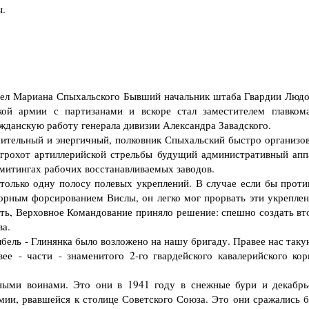
ы.
дел Мариана Спыхальского Бывший начальник штаба Гвардии Людо
ой армии с партизанами и вскоре стал заместителем главком
жданскую работу генерала дивизии Александра Завадского.
тельный и энергичный, полковник Спыхальский быстро организов
 грохот артиллерийской стрельбы будущий административный апп
 митингах рабочих восстанавливаемых заводов.
олько одну полосу полевых укреплений. В случае если бы проти
орным форсированием Вислы, он легко мог прорвать эти укреплен
ть, Верховное Командование приняло решение: спешно создать вт
а.
ель - Глинянка было возложено на нашу бригаду. Правее нас таку
вее - части - знаменитого 2-го гвардейского кавалерийского кор
ыми воинами. Это они в 1941 году в снежные бури и декабрь
ии, рвавшейся к столице Советского Союза. Это они сражались б