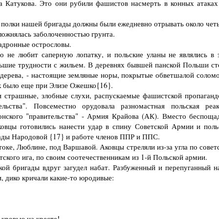
а Катукова. Это они рубили фашистов насмерть в конных атаках
 полки нашей бригады должны были ежедневно отрывать около чет
ложнялась заболоченностью грунта.
кадронные острословы.
не любит саперную лопатку, и польские уланы не являлись в 
ьшие трудности с жильем. В деревнях бывшей панской Польши ст
 дерева, - настоящие земляные норы, покрытые обветшалой соломо
ак было еще при Элизе Ожешко{16}.
страшные, злобные слухи, распускаемые фашистской пропаганд
ельства". Повсеместно орудовала разномастная польская реак
онского "правительства" - Армия Крайова (АК). Вместо беспоща
ковцы готовились нанести удар в спину Советской Армии и поль
ады Народовой {17} и работе членов ППР и ППС.
ке, Люблине, под Варшавой. Аковцы стреляли из-за угла по совет
кого ига, по своим соотечественникам из 1-й Польской армии.
й бригады вдруг загудел набат. Разбуженный и перепуганный н
и, дико кричали какие-то юродивые:
кровью на кресте!