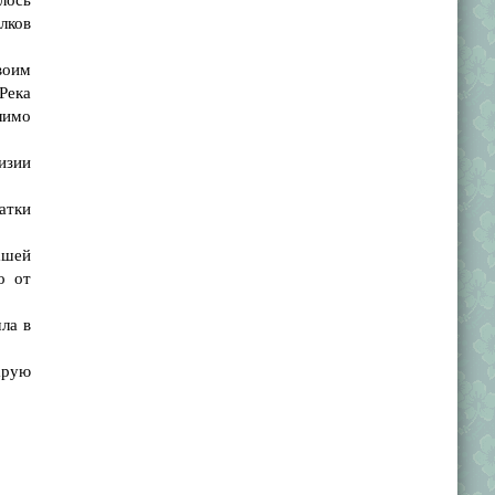
лков
воим
Река
лимо
изии
атки
ашей
о от
ла в
арую