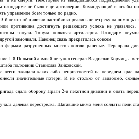
ом плацдарме не было еще артиллерии. Командующий и штабы по
ть управление боем только по радио.
3-й пехотной дивизии настойчиво рвались через реку на помощь с
нии противника достигнуть решающего успеха не удавалось. 
онтоны тонули. Тонула полковая артиллерия. Плацдарм неумо
ругой замолкали. Наконец связь прекратилась совсем.
 фермам разрушенных мостов ползли раненые. Переправа див
ие 1-й Польской армией вступил генерал Владислав Корчиц, а ост
 штаба полковник Станислав Зайковский.
всего ожидали каких-либо неприятностей на переднем крае н
несли значительные потери. И не столько от авиабомб, скольк
ригада сдала оборону Праги 2-й пехотной дивизии и опять переш
чала далекая перестрелка. Шагавшие мимо меня солдаты пели ст