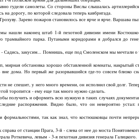
вно гудели самолеты. Со стороны Вислы слышалась артиллерийск
ь на дорогу, по которой следовала теперь кавбригада.
рохуву. Зарево пожаров становилось все ярче и ярче. Варшава пыл
ы нашли наконец штаб 1-й пехотной дивизии имени Костюшко
го трамвайного парка. Путаными коридорами я добрался до гене
. - Садись, закусим... Помнишь, еще под Смоленском мы мечтали о
 мирная обстановка хорошо обставленной комнаты, накрытый ст
ь вне дома. Но первый же разорвавшийся где-то совсем близко сн
и не спешит, у него много времени, он исполнил свой долг. Тепер
гой торопится - ему еще так много нужно сделать.
тобы получить и оформить всю нужную в таких случаях документа
следние распоряжения. Видно было, что он невероятно устал: г
формальностями, так как знал, что костюшковцы почти непрер
справа от станции Прага, 3-й - слева от нее до моста Понятовеког
ла Роткевича, левым - 3-я пехотная дивизия генерала Галицкого.