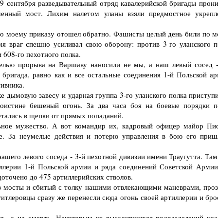
 сентября разведывательный отряд кавалерийской бригады прони
шенный мост. Лихим налетом уланы взяли предмостное укрепл
по моему приказу отошел обратно. Фашисты целый день били по м
мя враг спешно усиливал свою оборону: против 3-го уланского п
 608-го пехотного полка.
ью прорыва на Варшаву наносили не мы, а наш левый сосед -
 бригада, равно как и все остальные соединения 1-й Польской ар
ивника.
 дымовую завесу и ударная группа 3-го уланского полка приступи
поистине бешеный огонь. За два часа боя на боевые порядки п
етались в щепки от прямых попаданий.
ое мужество. А вот командир их, кадровый офицер майор Пис
е. За неумелые действия и потерю управления в бою его приш
шего левого соседа - 3-й пехотной дивизии имени Траугутта. Там
ллерии 1-й Польской армии и ряда соединений Советской Армии
оточено до 475 артиллерийских стволов.
мосты и сбитый с толку нашими отвлекающими маневрами, проз
итлеровцы сразу же перенесли сюда огонь своей артиллерии и бро
, а на смерть. Некоторым из высадившихся подразделений уда