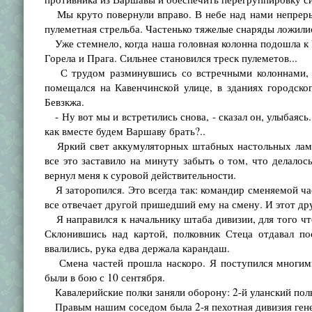
Мы круто повернули вправо. В небе над нами непреры
пулеметная стрельба. Частенько тяжелые снаряды ложилис
Уже стемнело, когда наша головная колонна подошла к Г
Горела и Прага. Сильнее становился треск пулеметов...
С трудом разминувшись со встречными колоннами, м
помещался на Кавенчинской улице, в зданиях городско
Бевзкжа.
- Ну вот мы и встретились снова, - сказал он, улыбаясь
как вместе будем Варшаву брать?..
Яркий свет аккумуляторных штабных настольных ламп,
все это заставило на минуту забыть о том, что делалос
вернул меня к суровой действительности.
Я заторопился. Это всегда так: командир сменяемой част
все отвечает другой пришедший ему на смену. И этот дру
Я направился к начальнику штаба дивизии, для того ч
Склонившись над картой, полковник Стеца отдавал по
ввалились, рука едва держала карандаш.
Смена частей прошла наскоро. Я поступился многими 
были в бою с 10 сентября.
Кавалерийские полки заняли оборону: 2-й уланский полк 
Правым нашим соседом была 2-я пехотная дивизия генера