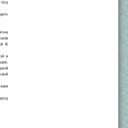
 под
ырех
этом
ояли
й. К
ой и
ция.
дной
ской
ским
арод