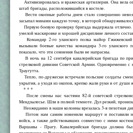
Активизировалась и вражеская артиллерия. Она вела ого
штаб бригады, расположившийся в костеле.
Вести окопные работы днем стало совершенно невозмо
засыпал минами каждую точку, в которой обнаруживалос
Первую боевую проверку бригада выдержала отлично. 
умелой маскировке и хорошей дисциплине личного состав
Командир 2-го уланского полка майор Гжижевский к
вызывали боевые качества командира 3-го уланского 
показало, что эти сомнения были не напрасны.
В ночь на 12 сентября кавалерийская бригада по при
стрелковой дивизии Советской Армии. Одновременно с н
Траугутта.
Тепло, по-дружески встречали польские солдаты сменя
укрытия, а уходя из окопов, крепко жали руки и от души 
* * *
После смены нас частями 82-й советской стрелково
Мендзылесье. Шли в полной темноте. Дул резкий, прони
Неожиданно в наши колонны врезалась 3-я пехотная диви
Потом нам самим изменили маршрут и поставили нов
войск, а также действовавших совместно с ними костю
Варшавы - Прагу. Кавалерийская бригада должна был
противника из Варшавы и обеспечить перегруппировку си