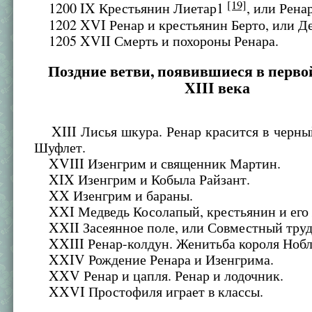
[19]
1200 IX Крестьянин Лиетар1
, или Рена
1202 XVI Ренар и крестьянин Берто, или Де
1205 XVII Смерть и похороны Ренара.
Поздние ветви, появившиеся в перво
XIII века
XIII Лисья шкура. Ренар красится в черны
Шуфлет.
XVIII Изенгрим и священник Мартин.
XIX Изенгрим и Кобыла Райзант.
XX Изенгрим и бараны.
XXI Медведь Косолапый, крестьянин и его 
XXII Засеянное поле, или Совместный труд
XXIII Ренар-колдун. Женитьба короля Нобл
XXIV Рождение Ренара и Изенгрима.
XXV Ренар и цапля. Ренар и лодочник.
XXVI Простофиля играет в классы.