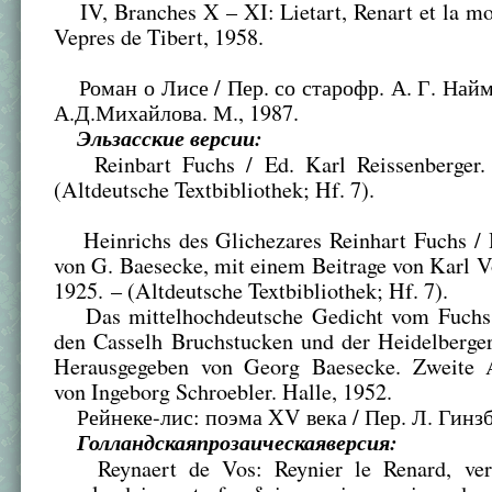
IV, Branches X – XI: Lietart, Renart et la mo
Vepres de Tibert, 1958.
Роман о Лисе / Пер. со старофр. А. Г. Найм
А.Д.Михайлова. М., 1987.
Эльзасские версии:
Reinbart Fuchs / Ed. Karl Reissenberger. 
(Altdeutsche Textbibliothek; Hf. 7).
Heinrichs des Glichezares Reinhart Fuchs / 
von G. Baesecke, mit einem Beitrage von Karl Vo
1925. – (Altdeutsche Textbibliothek; Hf. 7).
Das mittelhochdeutsche Gedicht vom Fuchs 
den Casselh Bruchstucken und der Heidelberger
Herausgegeben von Georg Baesecke. Zweite A
von Ingeborg Schroebler. Halle, 1952.
Рейнеке-лис: поэма XV века / Пер. Л. Гинзбу
Голландская
прозаическая
версия
:
Reynaert de Vos: Reynier le Renard, vers