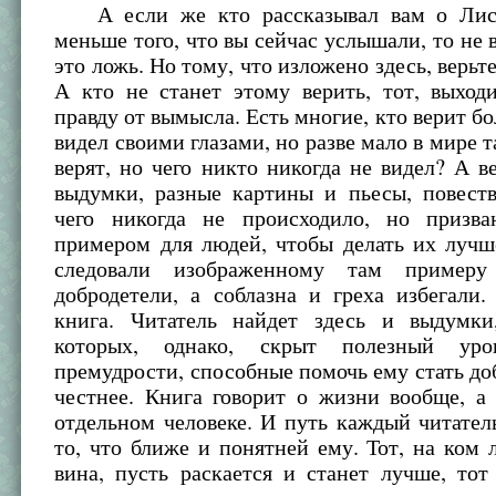
А если же кто рассказывал вам о Лис
меньше того, что вы сейчас услышали, то не в
это ложь. Но тому, что изложено здесь, верьт
А кто не станет этому верить, тот, выход
правду от вымысла. Есть многие, кто верит бо
видел своими глазами, но разве мало в мире т
верят, но чего никто никогда не видел? А в
выдумки, разные картины и пьесы, повест
чего никогда не происходило, но призв
примером для людей, чтобы делать их лучш
следовали изображенному там пример
добродетели, а соблазна и греха избегали
книга. Читатель найдет здесь и выдумк
которых, однако, скрыт полезный ур
премудрости, способные помочь ему стать до
честнее. Книга говорит о жизни вообще, а
отдельном человеке. И путь каждый читател
то, что ближе и понятней ему. Тот, на ком 
вина, пусть раскается и станет лучше, тот