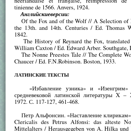
neerlandaise et fran§aise, reimpression de 
tinienne de 1566. Anvers, 1924.
Английские
версии
:
Of the Fox and of the Wolf // A Selection of L
the 13th. and 14th. Centuries / Ed. Thomas W
1842.
The History of Reynard the Fox, translated 
William Caxton / Ed. Edward Arber. Southgate, 
The Nonne Preestes Tale // The Complete Wor
Chaucer / Ed. F.N.Robinson. Boston, 1933.
ЛАТИНСКИЕ ТЕКСТЫ
«Избавление узника» и «Изенгрим» 
средневековой латинской литературы X – X
1972. С. 117-127, 461-468.
Петр Альфонсин. «Наставление клирикам» D
Clericalis des Petrus Alfonsi: das alteste N
Mittelalters / Herausgegeben von A. Hilka und