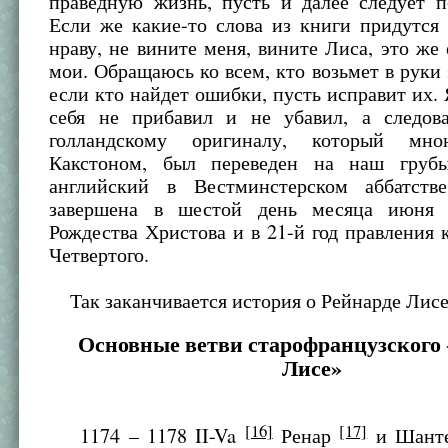
праведную жизнь, пусть и далее следует п
Если же какие-то слова из книги придутся
нраву, не вините меня, вините Лиса, это же е
мои. Обращаюсь ко всем, кто возьмет в руки 
если кто найдет ошибки, пусть исправит их. 
себя не прибавил и не убавил, а следов
голландскому оригиналу, который мн
Какстоном, был переведен на наш груб
английский в Вестминстерском аббатств
завершена в шестой день месяца июня 
Рождества Христова и в 21-й год правления 
Четвертого.
Так заканчивается история о Рейнарде Лисе
Основные ветви старофранцузского 
Лисе»
[16]
[17]
1174 – 1178 II-Va
Ренар
и Шанте