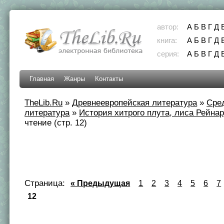
автор:
А
Б
В
Г
Д
книга:
А
Б
В
Г
Д
серия:
А
Б
В
Г
Д
Главная
Жанры
Контакты
TheLib.Ru
»
Древнеевропейская литература
»
Сре
литература
»
История хитрого плута, лиса Рейна
чтение (стр. 12)
Страница:
« Предыдущая
1
2
3
4
5
6
7
12