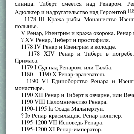
синица. Тиберт смеется над Ренаром. Р
[1
Адюльтер и надругательство над Герсентой
1178 III Кража рыбы. Монашество Изенг
полынье.
V Ренар, Изенгрим и кража окорока. Ренар и
? XV Ренар, Тиберт и простофиля.
1178 IV Ренар и Изенгрим в колодце.
1178 XIV Ренар и Тиберт в погребе.
Примаса.
1179 I Суд над Ренаром, или Тяжба.
1180 – 1190 X Ренар-врачеватель.
1190 VI Единоборство Ренара и Изенгр
монастыре.
1190 XII Ренар и Тиберт в овчарне, или Веч
1190 VIII Паломничество Ренара.
1190-1195 la Осада Мальпертуи.
? Ib Ренар-красильщик. Ренар-жонглер.
1195-1200 VII Исповедь Ренара.
1195-1200 XI Ренар-император.