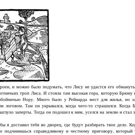
оен, и можно было подумать, что Лису не удастся его обмануть
отничьих троп Лиса. И стояла там высокая гора, которую Брюну 
збойничью Нору. Много было у Рейнарда мест для жилья, но з
 логовом. Там он укрывался, когда чего-то страшился. Когда 
аглухо заперты. Тогда он подошел к ним, уселся на землю и стал 
 я доставил тебя во дворец, где будут разбирать твое дело. Ко
не подчинишься справедливому и честному приговору, который 