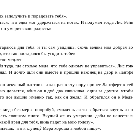
х заполучить и порадовать тебя».
ся, что едва мог удержаться на ногах. И подумал тогда Лис Рейн
е он умерит свою радость».
раюсь для тебя, и ты сам увидишь, сколь велика моя добрая во
, кто так постарался бы угодить тебе».
сно медлят.
туда, где столько меда, что тебе одному не управиться». Лис гов
онял. И долго шли они вместе и пришли наконец на двор к Лантфе
 искусный плотник, и как раз в эту пору принес Лантферт к себ
но делается, вбил он в дуб два клинышка, один за другим, чтобы
что все вышло именно так, как он желал. И обратился он к Медв
 меда без меры, попробуй, сможешь ли ты забраться внутрь и по
есть слишком много. Вкушай же их умеренно, дабы не нанести в
акой вред для тебя, вина падет на мою голову».
маешь, что я глупец? Мера хороша в любой пище».