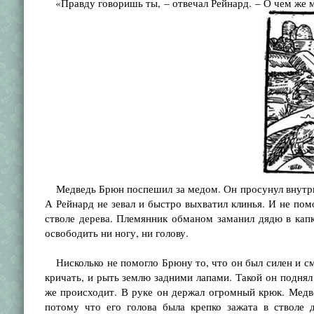
«Правду говоришь ты, – отвечал Рейнард. – О чем же м
Медведь Брюн поспешил за медом. Он просунул внутрь д
А Рейнард не зевал и быстро выхватил клинья. И не пом
стволе дерева. Племянник обманом заманил дядю в капка
освободить ни ногу, ни голову.
Нисколько не помогло Брюну то, что он был силен и смел
кричать, и рыть землю задними лапами. Такой он поднял 
же происходит. В руке он держал огромный крюк. Медве
потому что его голова была крепко зажата в стволе д