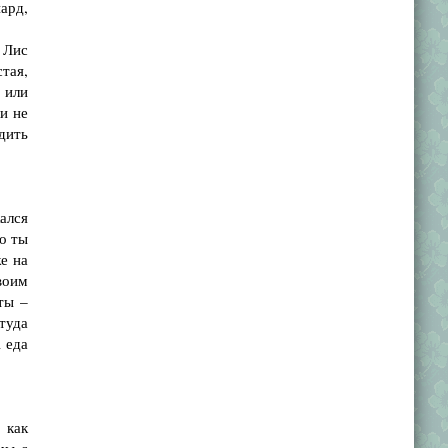
нард,
 Лис
тая,
, или
ли не
дить
ался
о ты
е на
воим
ты –
туда
А еда
 как