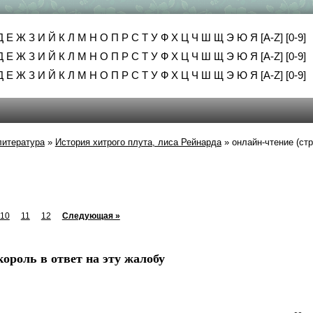
Д
Е
Ж
З
И
Й
К
Л
М
Н
О
П
Р
С
Т
У
Ф
Х
Ц
Ч
Ш
Щ
Э
Ю
Я
[A-Z]
[0-9]
Д
Е
Ж
З
И
Й
К
Л
М
Н
О
П
Р
С
Т
У
Ф
Х
Ц
Ч
Ш
Щ
Э
Ю
Я
[A-Z]
[0-9]
Д
Е
Ж
З
И
Й
К
Л
М
Н
О
П
Р
С
Т
У
Ф
Х
Ц
Ч
Ш
Щ
Э
Ю
Я
[A-Z]
[0-9]
литература
»
История хитрого плута, лиса Рейнарда
»
онлайн-чтение (стр
10
11
12
Следующая »
король в ответ на эту жалобу