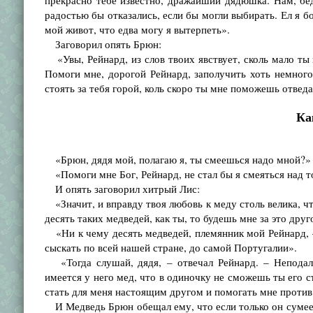
прекрасно тебе известно, дражайший дядюшка. Нам, бе
радостью бы отказались, если бы могли выбирать. Ел я б
мой живот, что едва могу я вытерпеть».
Заговорил опять Брюн:
«Увы, Рейнард, из слов твоих явствует, сколь мало ты
Помоги мне, дорогой Рейнард, заполучить хоть немного
стоять за тебя горой, коль скоро ты мне поможешь отведа
Ка
«Брюн, дядя мой, полагаю я, ты смеешься надо мной?»
«Помоги мне Бог, Рейнард, не стал бы я смеяться над т
И опять заговорил хитрый Лис:
«Значит, и вправду твоя любовь к меду столь велика, чт
десять таких медведей, как ты, то будешь мне за это дру
«Ни к чему десять медведей, племянник мой Рейнард, – 
сыскать по всей нашей стране, до самой Португалии».
«Тогда слушай, дядя, – отвечал Рейнард. – Неподале
имеется у него мед, что в одиночку не сможешь ты его с
стать для меня настоящим другом и помогать мне против 
И Медведь Брюн обещал ему, что если только он сумеет