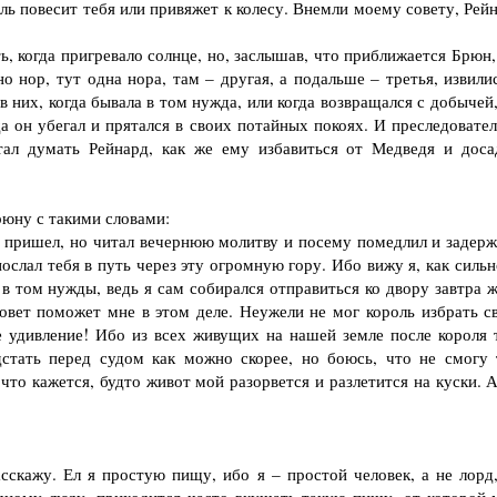
ль повесит тебя или привяжет к колесу. Внемли моему совету, Рей
, когда пригревало солнце, но, заслышав, что приближается Брюн,
 нор, тут одна нора, там – другая, а подальше – третья, извилис
в них, когда бывала в том нужда, или когда возвращался с добычей
да он убегал и прятался в своих потайных покоях. И преследовате
тал думать Рейнард, как же ему избавиться от Медведя и доса
рюну с такими словами:
 пришел, но читал вечернюю молитву и посему помедлил и задерж
слал тебя в путь через эту огромную гору. Ибо вижу я, как сильн
в том нужды, ведь я сам собирался отправиться ко двору завтра ж
совет поможет мне в этом деле. Неужели не мог король избрать с
е удивление! Ибо из всех живущих на нашей земле после короля 
дстать перед судом как можно скорее, но боюсь, что не смогу 
 что кажется, будто живот мой разорвется и разлетится на куски. 
скажу. Ел я простую пищу, ибо я – простой человек, а не лорд,