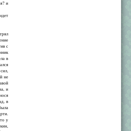
ся? и
идет
трял
вение
тив с
енник
ла в
ался
 сил,
й не
равой
за, и
нося
д, в
была
рти.
то у
ткин,