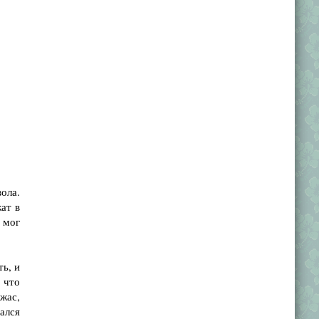
ола.
ат в
 мог
ть, и
 что
жас,
ался