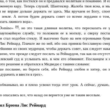
, о том, как постился он и предавался молитвам и покаянию. И ес
уженную кару. Теперь слушай, Шантеклер. Жалоба твоя ясна, и мы
 не вправе дольше держать ее здесь. Мы вручаем ее Богу, спое
земле. А потом будем держать совет со всеми лордами о том,
азать лживого вора».
[9]
 Domino»
, но это такая длинная молитва, что пересказать ее з
аупокойную службу, то положили ее в могилу, а сверху поста
он стал подобен стеклу. И высечено было на нем огромными букв
Лис Рейнард. Плачьте же по ней, ибо она приняла бесславную смер
ейшими из своих мудрецов, чтобы держать совет, как следует нака
шено, что прежде следует послать за Рейнардом, так как он отсутс
левский суд и услышать все, в чем его обвиняют. Посланцем к 
это решение и обратился к Медведю с такими словами:
послание, но береги себя, ибо Рейнард злобен и хитер, он з
дурачить и ввести в грех».
манывал, но я плохо усвоил тогда этот урок. А сейчас, думаю,
опасались все, что назад он вернется уже не таким веселым.
ил Брюна Лис Рейнард