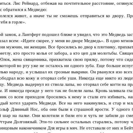
диться. Лис Рейнард, отбежав на почтительное расстояние, оглянул
ис обратился к Медведю:
елся живот, а иначе ты не сможешь отправиться ко двору. Пр
ебя в горле».
й замок, а Лантферт подошел ближе и увидел, что это Медведь зас
казал всем: «Идите скорее, у меня во дворе Медведь». В одно мгно
– ни мужчин, ни женщин. Все бросились во двор к плотнику, прихва
 метлу, кто просто колья от забора, а кто цеп для молотьбы. Свящ
 Юлок, жена священника, прихватила свою прялку, потому что сиде
которой во рту уже не осталось ни одного зуба. Еще больше испуг
лько народу, и услышал их грозные выкрики. Он рванулся изо всех
 ободрал всю кожу и оторвал себе уши. Никогда еще никто из люде
ду. Медведь выдернул из ствола лапы, но оторвал себе когти на п
. И никогда прежде у него так не болели лапы. Кровь заливала гла
ник со всем приходом бросились к нему и стали его избивать, на
дый хотел ударить Медведя. Все на него накинулись, и стар и мла
дольф Длинный Нос, оба они были в страшной ярости. У одного 
 шар на палке. Они колотили и били его и чуть не забили до сме
ттрам Долговязый. Эти-то сильнее остальных старались, потому ч
свинцовым наконечником Для игры в мяч. Не отставали от них и Бей