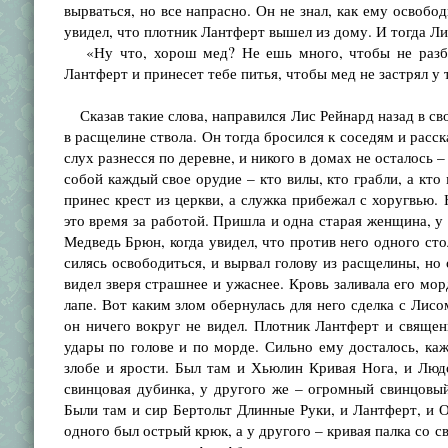
вырваться, но все напрасно. Он не знал, как ему освобо
увидел, что плотник Лантферт вышел из дому. И тогда Л
«Ну что, хорош мед? Не ешь много, чтобы не разбол
Лантферт и принесет тебе питья, чтобы мед не застрял у т
Сказав такие слова, направился Лис Рейнард назад в сво
в расщелине ствола. Он тогда бросился к соседям и расс
слух разнесся по деревне, и никого в домах не осталось 
собой каждый свое орудие – кто вилы, кто грабли, а кто
принес крест из церкви, а служка прибежал с хоругвью.
это время за работой. Пришла и одна старая женщина, у 
Медведь Брюн, когда увидел, что против него одного сто
силясь освободиться, и вырвал голову из расщелины, но
видел зверя страшнее и ужаснее. Кровь заливала его мор
лапе. Вот каким злом обернулась для него сделка с Лисом
он ничего вокруг не видел. Плотник Лантферт и священ
удары по голове и по морде. Сильно ему досталось, каж
злобе и ярости. Был там и Хьюлин Кривая Нога, и Лю
свинцовая дубинка, у другого же – огромный свинцовый
Были там и сир Бертольт Длинные Руки, и Лантферт, и О
одного был острый крюк, а у другого – кривая палка со 