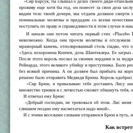
«Сир Барсук, ты слышал о делах своего дяди-отшельника
проживу еще хотя бы год, он понесет за свои дела засл
видим тело твоей дочери, мы отдаем должное смерти и
поминальные молитвы и предадим со всеми почестями 
поступить по праву и справедливости в этом случае и нак
И начали они потом читать первый стих «Placebo
невозможно. Когда они прочли молитвы и отслужили з
мраморный камень, отполированный столь гладко, что 
«Здесь похоронена Коппен, дочь Шантеклера. Ее загрыз 
После этого король послал за своими лордами и за мудр
Рейнарда, этого великого убийцу и преступника. Было ре
без всякой причины. А он должен был прибыть на коро
решено было отправить Медведя Брюна. Король одобрил 
«Сир Брюн, я приказываю тебе доставить Лису наше 
множество трюков и с легкостью сможет обмануть тебя, о
И отвечал ему Брюн:
«Добрый господин, не тревожься об этом. Лис меня об
слишком поздно ему насмехаться надо мной».
И с этими веселыми словами отправился Брюн в путь, но 
Как встрет