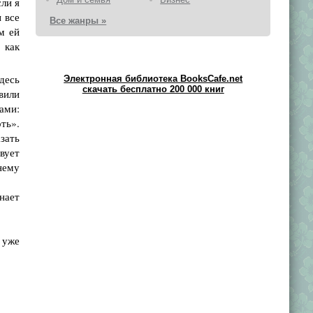
ли я
 все
Все жанры »
м ей
 как
десь
Электронная библиотека BooksCafe.net
скачать бесплатно 200 000 книг
вили
ами:
ть».
зать
твует
нему
нает
 уже