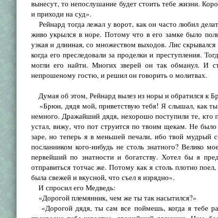
вынесут, то непослушание будет стоить тебе жизни. Коро
и приходи на суд».
Рейнард тогда лежал у ворот, как он часто любил делать
живо укрылся в норе. Потому что в его замке было полно
узкая и длинная, со множеством выходов. Лис скрывался 
когда его преследовали за проделки и преступления. Тог
могли его найти. Многих зверей он так обманул. И с
непрошеному гостю, и решил он говорить о молитвах.
Думая об этом, Рейнард вылез из норы и обратился к Б
«Брюн, дядя мой, приветствую тебя! Я слышал, как ты
немного. Дражайший дядя, нехорошо поступили те, кто по
устал, вижу, что пот струится по твоим щекам. Не было 
заре, но теперь я в меньшей печали, ибо твой мудрый 
посланником кого-нибудь не столь знатного? Велико мо
первейший по знатности и богатству. Хотел бы я пре
отправиться тотчас же. Потому как я столь плотно поел,
была свежей и вкусной, что съел я изрядно».
И спросил его Медведь:
«Дорогой племянник, чем же ты так насытился?»
«Дорогой дядя, ты сам все поймешь, когда я тебе рас