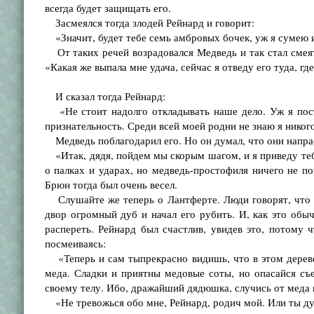
всегда будет защищать его.
Засмеялся тогда злодей Рейнард и говорит:
«Значит, будет тебе семь амбровых бочек, уж я сумею и
От таких речей возрадовался Медведь и так стал смеять
«Какая же выпала мне удача, сейчас я отведу его туда, гд
И сказал тогда Рейнард:
«Не стоит надолго откладывать наше дело. Уж я поста
признательность. Среди всей моей родни не знаю я никого
Медведь поблагодарил его. Но он думал, что они напра
«Итак, дядя, пойдем мы скорым шагом, и я приведу тебя 
о палках и ударах, но медведь-простофиля ничего не п
Брюн тогда был очень весел.
Слушайте же теперь о Лантферте. Люди говорят, что он
двор огромный дуб и начал его рубить. И, как это обыч
распереть. Рейнард был счастлив, увидев это, потому 
посмеиваясь:
«Теперь и сам тыпрекрасно видишь, что в этом дереве
меда. Сладки и приятны медовые соты, но опасайся съ
своему телу. Ибо, дражайший дядюшка, случись от меда к
«Не тревожься обо мне, Рейнард, родич мой. Или ты ду