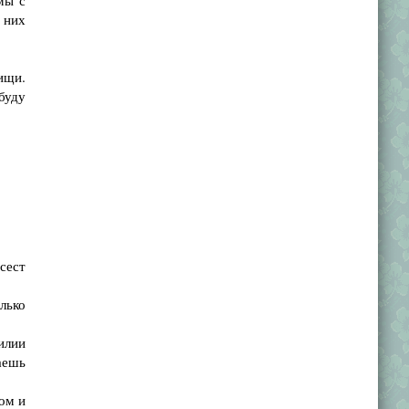
мы с
т них
ищи.
буду
исест
лько
илии
лаешь
ом и