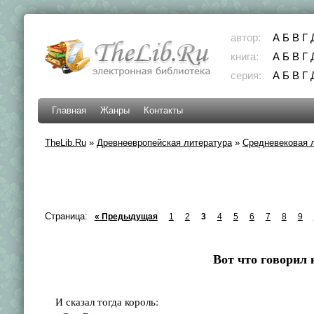
автор:
А
Б
В
Г
книга:
А
Б
В
Г
серия:
А
Б
В
Г
Главная
Жанры
Контакты
TheLib.Ru
»
Древнеевропейская литература
»
Средневековая 
Страница:
« Предыдущая
1
2
3
4
5
6
7
8
9
Вот что говорил 
И сказал тогда король: