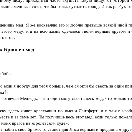
дному люду, приходится часто вкушать такую пищу, от которой 
ольшие медовые соты, чтобы только утолить голод. И так разбух о
 ценишь мед. Я же восхваляю его и люблю превыше всякой иной п
 этого меду, и я на всю жизнь сделаюсь твоим верным другом и 
ть его».
к Брюн ел мед
обой».
о если я добуду для тебя больше, чем смогли бы съесть за один пр
гом?»
отвечал Медведь, – я и один могу съесть весь мед, что можно то
ку здесь живет крестьянин по имени Лантферт, и в таком изоб
ъесть и за семь лет. Ты получишь весь этот мед, если только поже
моих врагов на королевском суде».
 набить свое брюхо, то станет для Лиса верным и преданным друг