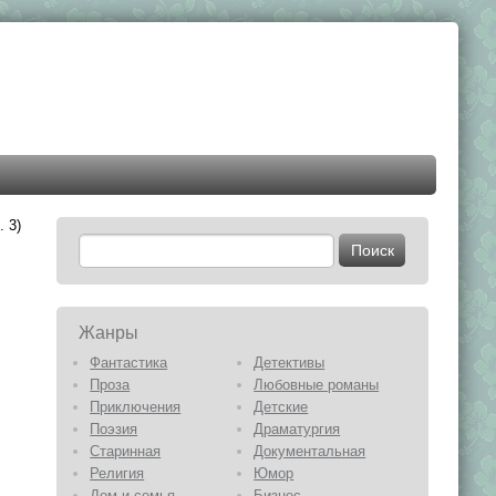
. 3)
Жанры
Фантастика
Детективы
Проза
Любовные романы
Приключения
Детские
Поэзия
Драматургия
Старинная
Документальная
Религия
Юмор
Дом и семья
Бизнес