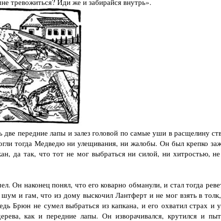
не тревожиться? Иди же и забирайся внутрь».
ве передние лапы и залез головой по самые уши в расщелину ств
огли тогда Медведю ни улещивания, ни жалобы. Он был крепко заж
н, да так, что тот не мог выбраться ни силой, ни хитростью, не
. Он наконец понял, что его коварно обманули, и стал тогда реве
шум и гам, что из дому выскочил Лантферт и не мог взять в толк,
дь Брюн не сумел выбраться из капкана, и его охватил страх и у
ерева, как и передние лапы. Он изворачивался, крутился и пыт