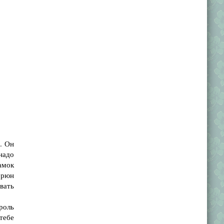
. Он
надо
амок
Брюн
звать
роль
тебе