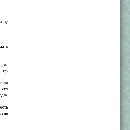
ард:
ля и
орил
рту.
е на
 его
едю,
есть
реда