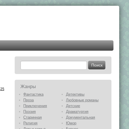
Жанры
25
Фантастика
Детективы
Проза
Любовные романы
Приключения
Детские
Поэзия
Драматургия
Старинная
Документальная
Религия
Юмор
Дом и семья
Бизнес