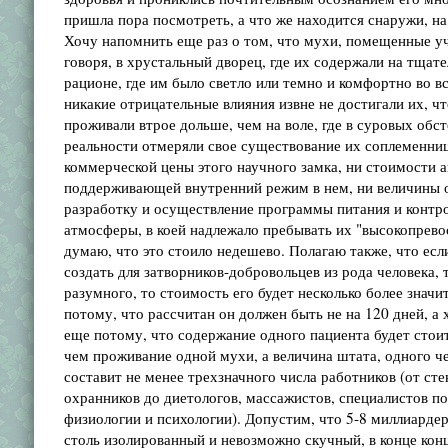
пришла пора посмотреть, а что же находится снаружи, на 
Хочу напомнить еще раз о том, что мухи, помещенные у
говоря, в хрустальный дворец, где их содержали на тща
рационе, где им было светло или темно и комфортно во в
никакие отрицательные влияния извне не достигали их, ч
проживали втрое дольше, чем на воле, где в суровых обс
реальности отмеряли свое существование их соплеменниц
коммерческой цены этого научного замка, ни стоимости 
поддерживающей внутренний режим в нем, ни величины о
разработку и осуществление программы питания и контро
атмосферы, в коей надлежало пребывать их "высокопрево
думаю, что это стоило недешево. Полагаю также, что ес
создать для затворников-добровольцев из рода человека, т
разумного, то стоимость его будет несколько более значи
потому, что рассчитан он должен быть не на 120 дней, а х
еще потому, что содержание одного пациента будет стоит
чем проживание одной мухи, а величина штата, одного 
составит не менее трехзначного числа работников (от ст
охранников до диетологов, массажистов, специалистов п
физиологии и психологии). Допустим, что 5-8 миллиарде
столь изолированный и невозможно скучный, в конце концо