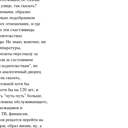
улице, так сказать?
чеными, образно
тельно подобранном
сех отношениях, и где
то эти счастливицы
тоятельствах
ы. Не знаю, конечно, ни
аппаратуры,
платы персоналу за
ля за состоянием
сходительствам", но
ли аналогичный дворец
ак сказать,
тельной хотя бы
отя бы на 120 лет, и
ь "чуть-чуть" больше,
человека обслуживающего,
екольщиков и
о ТВ, финансам,
ров решатся перейти на
в, образ жизни, ну, а