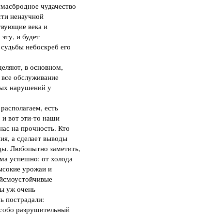
сумасбродное чудачество
сти ненаучной
твующие века и
 эту, и будет
 судьбы небоскреб его
еляют, в основном,
 все обслуживание
ных нарушений у
располагаем, есть
 и вот эти-то наши
нас на прочность. Кто
ия, а сделает выводы
ды. Любопытно заметить,
ьма успешно: от холода
высокие урожаи и
ейсмоустойчивые
ны уж очень
ь пострадали:
 особо разрушительный