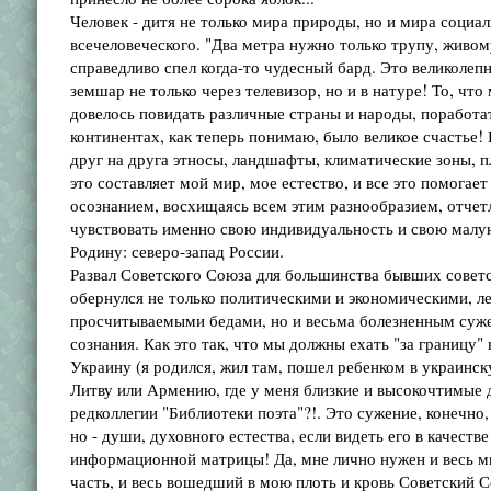
Человек - дитя не только мира природы, но и мира социал
всечеловеческого. "Два метра нужно только трупу, живом
справедливо спел когда-то чудесный бард. Это великолепн
земшар не только через телевизор, но и в натуре! То, что
довелось повидать различные страны и народы, поработа
континентах, как теперь понимаю, было великое счастье!
друг на друга этносы, ландшафты, климатические зоны, п
это составляет мой мир, мое естество, и все это помогае
осознанием, восхищаясь всем этим разнообразием, отчет
чувствовать именно свою индивидуальность и свою малу
Родину: северо-запад России.
Развал Советского Союза для большинства бывших совет
обернулся не только политическими и экономическими, 
просчитываемыми бедами, но и весьма болезненным суж
сознания. Как это так, что мы должны ехать "за границу"
Украину (я родился, жил там, пошел ребенком в украинск
Литву или Армению, где у меня близкие и высокочтимые 
редколлегии "Библиотеки поэта"?!. Это сужение, конечно,
но - души, духовного естества, если видеть его в качеств
информационной матрицы! Да, мне лично нужен и весь ми
часть, и весь вошедший в мою плоть и кровь Советский Со