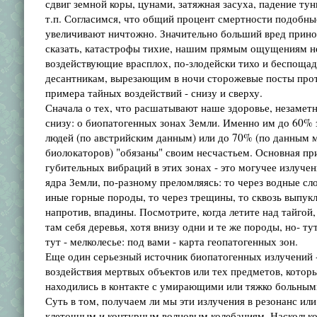
сдвиг земной коры, цунами, затяжная засуха, падение тун
т.п. Согласимся, что общий процент смертности подобн
увеличивают ничтожно. Значительно больший вред прино
сказать, катастрофы тихие, нашим прямым ощущениям н
воздействующие врасплох, по-злодейски тихо и беспоща
десантникам, вырезающим в ночи сторожевые посты прот
примера тайных воздействий - снизу и сверху.
Сначала о тех, что расшатывают наше здоровье, незамет
снизу: о биопатогенных зонах Земли. Именно им до 60%
людей (по австрийским данным) или до 70% (по данным 
биолокаторов) "обязаны" своим несчастьем. Основная п
губительных вибраций в этих зонах - это могучее излучен
ядра Земли, по-разному преломляясь: то через водные сло
иные горные породы, то через трещины, то сквозь выпук
напротив, впадины. Посмотрите, когда летите над тайгой,
там себя деревья, хотя внизу одни и те же породы, но- ту
тут - мелколесье: под вами - карта геопатогенных зон.
Еще один серьезный источник биопатогенных излучений 
воздействия мертвых объектов или тех предметов, котор
находились в контакте с умирающими или тяжко больным
Суть в том, получаем ли мы эти излучения в резонанс ил
клеточным и контурным волновым колебаниям. Насколько