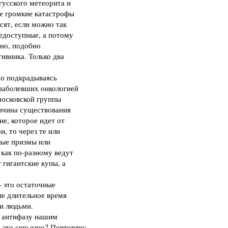
гусского метеорита и
ые громкие катастрофы
сят, если можно так
едоступные, а потому
дно, подобно
ивника. Только два
но подкрадываясь
 заболевших онкологией
московской группы
ричина существования
ие, которое идет от
и, то через те или
лые призмы или
 как по-разному ведут
т гигантские купы, а
- это остаточные
ые длительное время
и людьми.
и антифазу нашим
 это серьезно? Повторяю: