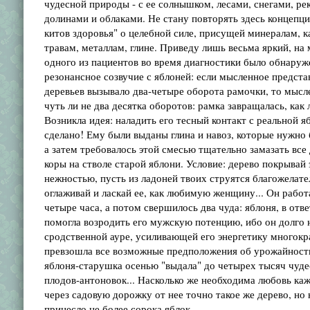
чудесной природы - с ее солнышком, лесами, снегами, ре
долинами и облаками. Не стану повторять здесь концепц
китов здоровья" о целебной силе, присущей минералам, к
травам, металлам, глине. Приведу лишь весьма яркий, на 
одного из пациентов во время диагностики было обнаруж
резонансное созвучие с яблоней: если мысленное предст
деревьев вызывало два-четыре оборота рамочки, то мысл
чуть ли не два десятка оборотов: рамка завращалась, как 
Возникла идея: наладить его тесный контакт с реальной яб
сделано! Ему были выданы глина и навоз, которые нужно 
а затем требовалось этой смесью тщательно замазать все 
коры на стволе старой яблони. Условие: дерево покрывай 
нежностью, пусть из ладоней твоих струятся благожелате
оглаживай и ласкай ее, как любимую женщину... Он работа
четыре часа, а потом свершилось два чуда: яблоня, в отв
помогла возродить его мужскую потенцию, ибо он долго н
сродственной ауре, усиливающей его энергетику многокр
превзошла все возможные предположения об урожайности
яблоня-старушка осенью "выдала" до четырех тысяч чуд
плодов-антоновок... Насколько же необходима любовь ка
через садовую дорожку от нее точно такое же дерево, но 
принесло не более сорока яблок...