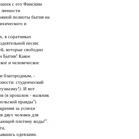
ешеек с его Финским
а личности
ожной полноты бытия на
ихического и
х, в соратниках
одеятельной песни:
ей, которые свободно
и Бытия! Какое
ское и человеческое
и благородным, -
юности: студенческий
тузиазму!). И вот
в (в прошлом - мальчик
мольской правды")
ощрения за успехи
я двух человек для
вающей плотину воды!".
та,
рывшись одеялами.