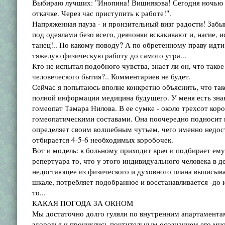
Выбираю лучших: "Инопина! Вишнякова! Сегодня ночью в
откачке. Через час приступить к работе!".
Напряженная пауза - и пронзительный визг радости! Забы
под одеялами безо всего, девчонки вскакивают и, нагие,
танец!.. По какому поводу? А по обретенному праву идти
тяжелую физическую работу до самого утра...
Кто не испытал подобного чувства, знает ли он, что тако
человеческого бытия?.. Комментариев не будет.
Сейчас я попытаюсь вполне конкретно объяснить, что так
полной информации медицина будущего. У меня есть зна
гомеопат Тамара Нилова. В ее сумке - около трехсот коро
гомеопатическими составами. Она поочередно подносит 
определяет своим волшебным чутьем, чего именно недост
отбирается 4-5-6 необходимых коробочек.
Вот и модель: к больному приходит врач и подбирает ему
репертуара то, что у этого индивидуального человека в д
недостающее из физического и духовного плана выписывае
шкале, потребляет подобранное и восстанавливается -до и
то...
КАКАЯ ПОГОДА ЗА ОКНОМ
Мы достаточно долго гуляли по внутренним апартамента
здоровья и прониклись почтительным осознанием его мн