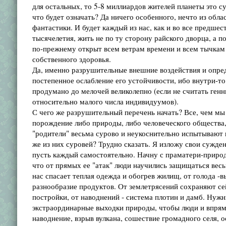
для остальных, то 5-8 миллиардов жителей планеты это 
что будет означать? Да ничего особенного, нечто из обла
фантастики. И будет каждый из нас, как и во все предшес
тысячелетия, жить не по ту сторону райского дворца, а по
по-прежнему открыт всем ветрам времени и всем тычкам
собственного здоровья.
Да, именно разрушительные внешние воздействия и опред
постепенное ослабление его устойчивости, ибо внутри-то
продумано до мелочей великолепно (если не считать ген
относительно малого числа индивидуумов).
С чего же разрушительный перечень начать? Все, чем мы 
порождение либо природы, либо человеческого общества,
"родители" весьма сурово и неукоснительно испытывают 
же из них суровей? Трудно сказать. Я изложу свои сужден
пусть каждый самостоятельно. Начну с праматери-приро
что от прямых ее "атак" люди научились защищаться вес
нас спасает теплая одежда и обогрев жилищ, от голода -
разнообразие продуктов. От землетрясений сохраняют с
постройки, от наводнений - система плотин и дамб. Нуж
экстраординарные выходки природы, чтобы люди и впрям
наводнение, взрыв вулкана, сошествие громадного селя,