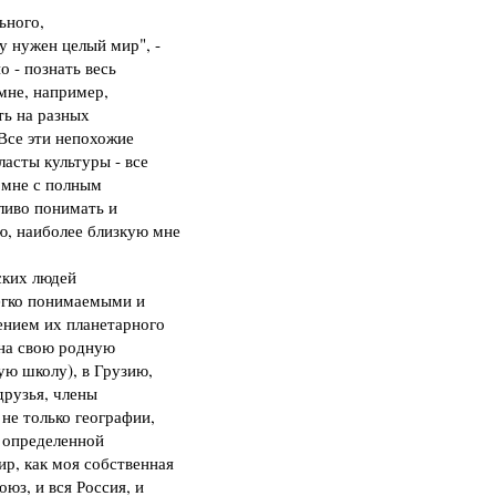
ьного,
у нужен целый мир", -
о - познать весь
 мне, например,
ть на разных
 Все эти непохожие
ласты культуры - все
т мне с полным
ливо понимать и
ю, наиболее близкую мне
ских людей
легко понимаемыми и
ением их планетарного
 на свою родную
ую школу), в Грузию,
друзья, члены
 не только географии,
е определенной
р, как моя собственная
юз, и вся Россия, и