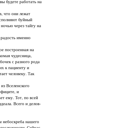
ы будете работать на
в, что они лежат
 исполняют буйный
 ночью через тайгу на
е радость именно
ое построенная на
комая чудесница,
бочек с разного рода
их к пациенту и
ает человеку. Так
 из Вселенского
ефиците, и
т ему. Тот, по всей
деала. Всего и делов-
м небоскреба нашего
огосложности. Сейчас