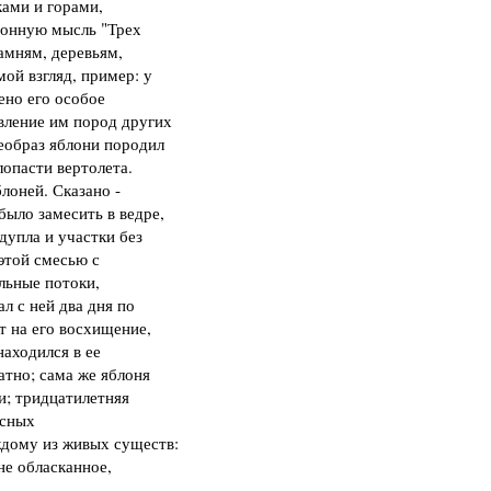
ками и горами,
ионную мысль "Трех
амням, деревьям,
мой взгляд, пример: у
ено его особое
авление им пород других
еобраз яблони породил
лопасти вертолета.
лоней. Сказано -
было замесить в ведре,
дупла и участки без
этой смесью с
льные потоки,
л с ней два дня по
ет на его восхищение,
аходился в ее
атно; сама же яблоня
; тридцатилетняя
есных
ждому из живых существ:
не обласканное,