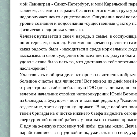
мой Ленинград - Санкт-Петербург, и мой Карельский пер
заливом, лесами и озерами: без всего этого моя структур
недополучает нечто существенное. Ощущение всей возм
уровне сознания и подсознания -существенный фактор пс
физического здоровья человека.
Человек нуждается в своем народе, в семье, в сослуживца
по интересам, наконец. Вспоминаю времена расцвета сам
какая радость была - находиться в среде нормальных люд
высказывали свои суждения обо всех цветах радуги быта 
удовольствие было петь то, что доставляло тебе эстетиче
наслаждение!
Участвовать в общем деле, которое ты считаешь добрым 
большое счастье для личности! Вот эпизод из дней моей 
отряд строил в тайге небольшую ГЭС (не за деньги, по эн
вечером начальник стройки четверокурсник Юрий Вороно
из блокады, в будущем - поэт и главный редактор "Комсо
отдает мне, третьекурснику, приказ: "В виде особого по
твоей бригады на очистке нижнего бьефа выделить сегодн
сверхурочной ночной работы у помпы по откачке промы
Я иду на женскую половину той избы, где мы жили. Девча
наработавшиеся за трудовой день, уже лежат на сене, ук