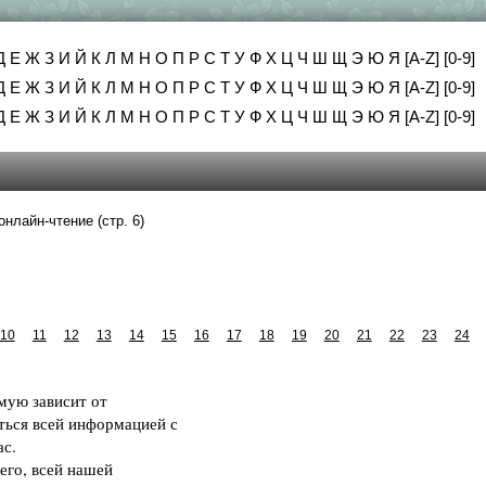
Д
Е
Ж
З
И
Й
К
Л
М
Н
О
П
Р
С
Т
У
Ф
Х
Ц
Ч
Ш
Щ
Э
Ю
Я
[A-Z]
[0-9]
Д
Е
Ж
З
И
Й
К
Л
М
Н
О
П
Р
С
Т
У
Ф
Х
Ц
Ч
Ш
Щ
Э
Ю
Я
[A-Z]
[0-9]
Д
Е
Ж
З
И
Й
К
Л
М
Н
О
П
Р
С
Т
У
Ф
Х
Ц
Ч
Ш
Щ
Э
Ю
Я
[A-Z]
[0-9]
онлайн-чтение (стр. 6)
10
11
12
13
14
15
16
17
18
19
20
21
22
23
24
мую зависит от
ься всей информацией с
с.
его, всей нашей