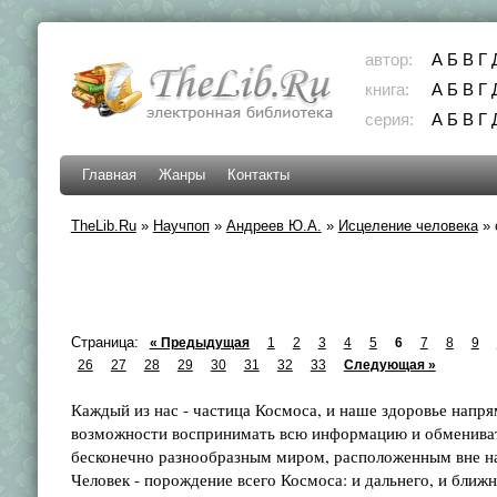
автор:
А
Б
В
Г
книга:
А
Б
В
Г
серия:
А
Б
В
Г
Главная
Жанры
Контакты
TheLib.Ru
»
Научпоп
»
Андреев Ю.А.
»
Исцеление человека
»
Страница:
« Предыдущая
1
2
3
4
5
6
7
8
9
26
27
28
29
30
31
32
33
Следующая »
Каждый из нас - частица Космоса, и наше здоровье напря
возможности воспринимать всю информацию и обмениват
бесконечно разнообразным миром, расположенным вне на
Человек - порождение всего Космоса: и дальнего, и ближн