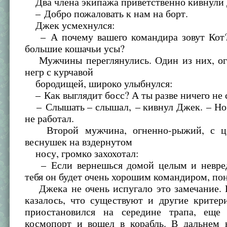
Два члена экипажа приветственно кивнули
– Добро пожаловать к нам на борт.
Джек усмехнулся:
– А почему вашего командира зовут Кот?
большие кошачьи усы?
Мужчины переглянулись. Один из них, ог
негр с курчавой
бородищей, широко улыбнулся:
– Как выглядит босс? А ты разве ничего не
– Слышать – слышал, – кивнул Джек. – Но 
не работал.
Второй мужчина, огненно-рыжий, с ц
веснушек на вздернутом
носу, громко захохотал:
– Если вернешься домой целым и невред
тебя он будет очень хорошим командиром, по
Джека не очень испугало это замечание. 
казалось, что существуют и другие критер
приостановился на середине трапа, еще
космопорт и вошел в корабль. В дальнем 