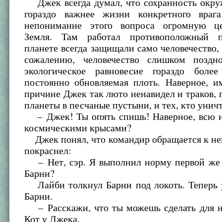
Джек всегда думал, что сохранность окр
гораздо важнее жизни конкретного врага
непонимание этого вопроса огромную це
Земля. Там работал противоположный
планете всегда защищали само человечество, 
сожалению, человечество слишком поздн
экологическое равновесие гораздо боле
постоянно обновляемая плоть. Наверное, и
причине Джек так люто ненавидел и траков
планеты в песчаные пустыни, и тех, кто унич
– Джек! Ты опять спишь! Наверное, всю но
космическими крысами?
Джек понял, что командир обращается к не
покраснел:
– Нет, сэр. Я выполнил норму первой же 
Барни?
Лайби толкнул Барни под локоть. Теперь 
Барни.
– Расскажи, что ты можешь сделать для 
Кот у Джека.