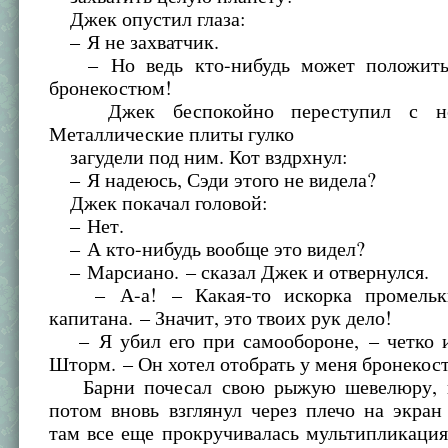
Джек опустил глаза:
– Я не захватчик.
– Но ведь кто-нибудь может положить 
бронекостюм!
Джек беспокойно переступил с но
Металлические плиты гулко
загудели под ним. Кот вздрхнул:
– Я надеюсь, Сэди этого не видела?
Джек покачал головой:
– Нет.
– А кто-нибудь вообще это видел?
– Марсиано. – сказал Джек и отвернулся.
– А-а! – Какая-то искорка промелькн
капитана. – Значит, это твоих рук дело!
– Я убил его при самообороне, – четко и
Шторм. – Он хотел отобрать у меня бронекос
Барни почесал свою рыжую шевелюру, н
потом вновь взглянул через плечо на экра
там все еще прокручивалась мультипликаци