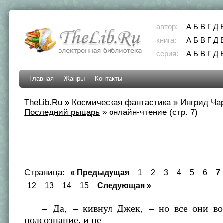
автор:
А
Б
В
Г
Д
книга:
А
Б
В
Г
Д
серия:
А
Б
В
Г
Д
Главная
Жанры
Контакты
TheLib.Ru
»
Космическая фантастика
»
Ингрид Ча
Последний рыцарь
»
онлайн-чтение (стр. 7)
Страница:
« Предыдущая
1
2
3
4
5
6
7
12
13
14
15
Следующая »
– Да, – кивнул Джек, – но все они воз
подсознание, и не