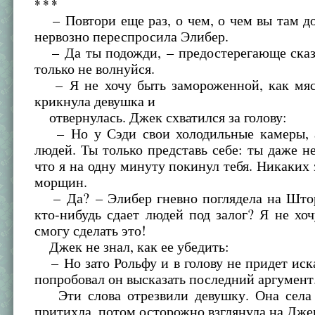
* * *
– Повтори еще раз, о чем, о чем вы там д
нервозно переспросила Элибер.
– Да ты подожди, – предостерегающе сказ
только не волнуйся.
– Я не хочу быть замороженной, как мя
крикнула девушка и
отвернулась. Джек схватился за голову:
– Но у Сэди свои холодильные камеры, 
людей. Ты только представь себе: ты даже не
что я на одну минуту покинул тебя. Никаких 
морщин.
– Да? – Элибер гневно поглядела на Штор
кто-нибудь сдает людей под залог? Я не хоч
смогу сделать это!
Джек не знал, как ее убедить:
– Но зато Рольфу и в голову не придет иска
попробовал он высказать последний аргумент
Эти слова отрезвили девушку. Она села
притихла, потом осторожно взглянула на Дже