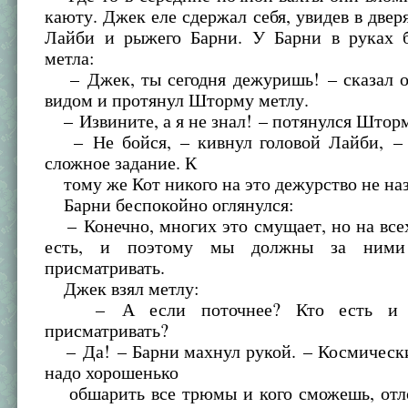
каюту. Джек еле сдержал себя, увидев в двер
Лайби и рыжего Барни. У Барни в руках 
метла:
– Джек, ты сегодня дежуришь! – сказал о
видом и протянул Шторму метлу.
– Извините, а я не знал! – потянулся Шторм
– Не бойся, – кивнул головой Лайби, – 
сложное задание. К
тому же Кот никого на это дежурство не наз
Барни беспокойно оглянулся:
– Конечно, многих это смущает, но на все
есть, и поэтому мы должны за ними 
присматривать.
Джек взял метлу:
– А если поточнее? Кто есть и з
присматривать?
– Да! – Барни махнул рукой. – Космически
надо хорошенько
обшарить все трюмы и кого сможешь, отлов