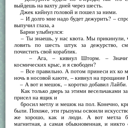
выйдешь на вахту дней через шесть.
Джек кийнул головой и пошел за ними.
– И долго мне надо будет дежурить? – спр
выпучил глаза, а
Барни улыбнулся:
– Ты знаешь, у нас квота. Мы прикинули, 
ловить по шесть штук за дежурство, см
почистить свой кораблик.
– Ага, – кивнул Шторм. – Значит
космических крыс, и я свободен?
– Все правильно. А потом принеси их ко м
ночь в носовой каюте, – кивнул на прощание 
– А вот и мешок, – коротко добавил Лайби.
Как только дверь за этими весельчаками з
присел на ящик и
бросил метлу и мешок на пол. Конечно, кр
были. Похоже, эти грызуны освоили искусств
же хорошо, как и люди. А вот метла б
магнитная, а самая обыкновенная, и никто