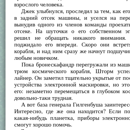
взрослого человека.
Джек улыбнулся, проследил за тем, как его
в задний отсек машины, и уселся на пере
вынудив одного из членов команды проехат
отсеке. На шуточки о его собственном 
решил не обращать никакого внимания.
поджидало его впереди. Скоро они встрет
корабля, и над ним сразу же начнут подшучив
любым новичком.
Пока бронескафандр перегружали из маши
трюм космического корабля, Шторм успе
лайнер. Он заметил тщательно укрытые от по
устройства электронной маскировки, но эт
его: незаметно перемещаться в глубоком ко
довольно-таки трудная.
А вот база генерала Гилгенбуша заинтерес
Интересно, где же она находится? Если по
какая-нибудь планетка, приборы электронн
смогут хорошо помочь.