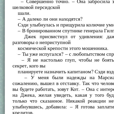
– Совершенно точно. – Она забросила з
шелковой персидской
шали.
– А далеко ли они находятся?
Сэди улыбнулась и прищурила колючие умны
– В бронированном спутнике генерала Гилг
Джек присвистнул от удивления: даж
разговоры о неприступной
космической крепости этого мошенника.
– Ты уже испугался? – с любопытством спр
– Я не настолько глуп, чтобы не боять
секрет, кого вы
планируете назначить капитаном? Сэди взд
– У меня были надежды на Марсиан
сожалению, вышел в отставку. Так что челове
вы будете работать, зовут Кот. – Она с интер
на Джека, желая увидеть, какая у того бу
только что сказанное. Никакой реакции не
улыбнувшись, добавила: – Я готова заплат
кредитов.