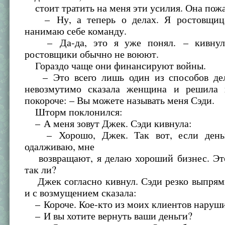
стоит тратить на меня эти усилия. Она пож
– Ну, а теперь о делах. Я ростовщица
нанимаю себе команду.
– Да-да, это я уже понял. – кивнул
ростовщики обычно не воюют.
Гораздо чаще они финансируют войны.
– Это всего лишь один из способов дел
невозмутимо сказала женщина и решила 
покороче: – Вы можете называть меня Сэди.
Шторм поклонился:
– А меня зовут Джек. Сэди кивнула:
– Хорошо, Джек. Так вот, если деньг
одалживаю, мне
возвращают, я делаю хороший бизнес. Это
так ли?
Джек согласно кивнул. Сэди резко выпрями
и с возмущением сказала:
– Короче. Кое-кто из моих клиентов наруши
– И вы хотите вернуть ваши деньги?