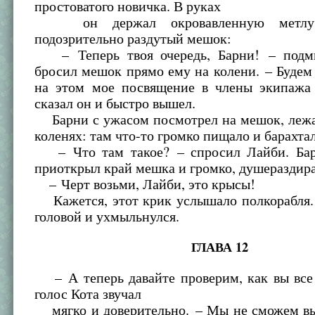
простоватого новичка. В руках
он держал окровавленную метлу 
подозрительно раздутый мешок:
– Теперь твоя очередь, Барни! – подм
бросил мешок прямо ему на колени. – Будем 
на этом мое посвящение в члены экипажа 
сказал он и быстро вышел.
Барни с ужасом посмотрел на мешок, лежа
коленях: там что-то громко пищало и барахта
– Что там такое? – спросил Лайби. Бар
приоткрыл край мешка и громко, душераздир
– Черт возьми, Лайби, это крысы!
Кажется, этот крик услышало полкорабля.
головой и ухмыльнулся.
ГЛАВА 12
– А теперь давайте проверим, как вы все 
голос Кота звучал
мягко и доверительно. – Мы не сможем вы