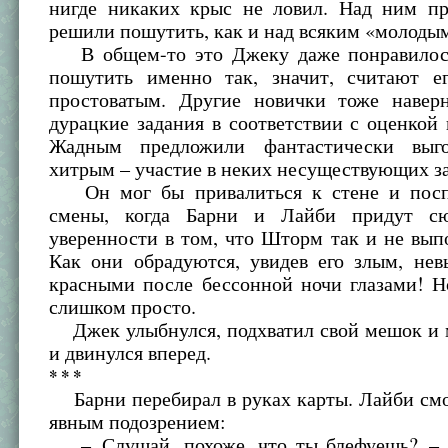
нигде никаких крыс не ловил. Над ним пр
решили пошутить, как и над всяким «молоды
В общем-то это Джеку даже понравилось
пошутить именно так, значит, считают 
простоватым. Другие новички тоже навер
дурацкие задания в соответствии с оценкой 
Жадным предложили фантастически выго
хитрым – участие в неких несуществующих за
Он мог бы привалиться к стене и поспа
смены, когда Барни и Лайби придут с
уверенности в том, что Шторм так и не вып
Как они обрадуются, увидев его злым, нев
красными после бессонной ночи глазами! Н
слишком просто.
Джек улыбнулся, подхватил свой мешок и 
и двинулся вперед.
* * *
Барни перебирал в руках карты. Лайби смо
явным подозрением:
– Слушай, похоже, что ты блефуешь? – 