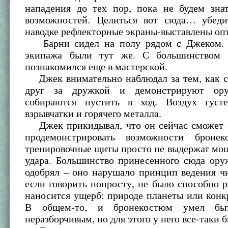
нападения до тех пор, пока не будем зна
возможностей. Целиться вот сюда… убеди
наводке рефлекторные экраны-выставлены о
Барни сидел на полу рядом с Джеком. 
экипажа были тут же. С большинством
познакомился еще в мастерской.
Джек внимательно наблюдал за тем, как с
друг за дружкой и демонстрируют ору
собираются пустить в ход. Воздух густ
взрывчатки и горячего металла.
Джек прикидывал, что он сейчас сможет с
продемонстрировать возможности бронек
тренировочные щиты просто не выдержат мощ
удара. Большинство принесенного сюда ор
одобрял – оно нарушало принцип ведения ч
если говорить попросту, не было способно р
наносится ущерб: природе планеты или конк
В общем-то, и бронекостюм умел бы
неразборчивым, но для этого у него все-таки 