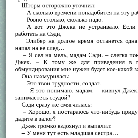
Шторм осторожно уточнил:
– А сколько времени понадобится на эту ра
– Ровно столько, сколько надо.
А вот это Джека не устраивало. Если о
работать на Сэди,
Элибер на долгое время останется одна
напал на ее след…
– Я сел на мель, мадам Сэди. – слегка пок
Джек. – К тому же для приведения в п
обмундирования мне нужен будет кое-какой з
Она нахмурилась:
– Это твои трудности, солдат.
– Я это понимаю, мадам. – кивнул Джек.
занимаетесь ссудой?
Сэди сразу же смягчилась:
– Хорошо, я постараюсь что-нибудь придум
дадите в залог?
Джек громко вздохнул и выпалил:
– У меня тут есть младшая сестра…