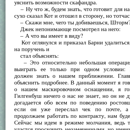
уяснить возможности скафандра.
– Ну что ж, будем знать, что готовит для на
сухо сказал Кот и отошел в сторону, но тотчас
– Скажи мне, чего ты добиваешься, Шторм
Джек непонимающе посмотрел на него:
– А что вы имеет в виду?
Кот оглянулся и приказал Барни удалиться
на поручень и
стал объяснять:
– Это относительно небольшая операци
выиграть ее только при одном условии:
должен знать о нашем приближении. Глав
объяснить подробнее. В данный момент я го
о нашем маскировочном оснащении, я го
Гилгенбуш ничего о нас не знает, но он не ду
догадается обо всем по поведению ростовщ
если он уже переслал чек по почте, 
продолжаем работать по контракту, нам буде
Сейчас мы идем в режиме молчания, ведь т
удастся проскочить незамеченными, но име