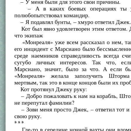
– У меня были для этого свои причины.
– А в каких боевых операциях ты уч
полюбопытствовал командир.
– Я подавлял бунты, – хмуро ответил Джек
Кот был явно удовлетворен этим ответом. 
что экипаж
«Монреаля» уже всем рассказал о нем, так
его инцидент с Марсиано было бессмысленн
среде наемников справедливость всегда сч
сугубо личных интересов. Так что, ес
Марсиано, значит, было за что. А если б
«Монреаля» желала заполучить Шторм
мертвым, так это в конце концов были их про
Кот протянул Джеку руку:
– Добро пожаловать к нам на корабль, Што
не перепутал фамилии?
– Зови меня просто Джек, – ответил тот и
свою руку.
* * *
Где-то в середине ночной вахты они вломи