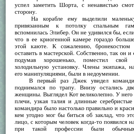
успел заметить Шорта, с ненавистью смот
сторону.
На корабле ему выделили маленьк
привязанным к потолку спальным гам
вспомнилась Элибер. Он не удивился бы, если
что в ее криогенной камере гораздо больш
этой каюте. К сожалению, бронекостюм 
оставить в мастерской. Собственно, так он и 
подумав хорошенько, поместил свой 
холодильную установку. Члены экипажа, н
его манипуляциями, были в недоумении.
В первый раз Джек увидел командира
поднимался по трапу. Внизу остались дв
женщины. Выглядел Кот великолепно. У нег
плечи, узкая талия и длинные серебристые
командира было настолько правильно и краси
кем угодно мог бы биться об заклад, что эт
лицо, с которым человек когда-то появился на
при такой профессии были обычны