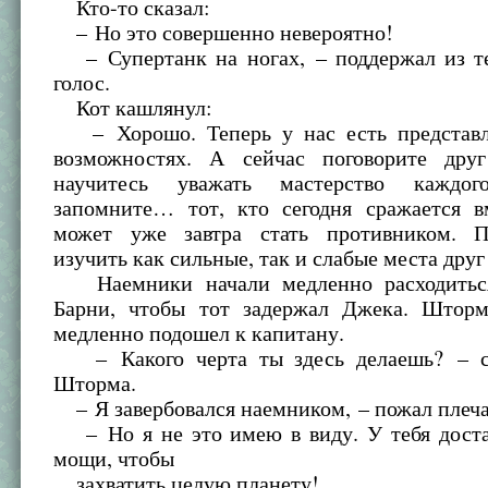
Кто-то сказал:
– Но это совершенно невероятно!
– Супертанк на ногах, – поддержал из т
голос.
Кот кашлянул:
– Хорошо. Теперь у нас есть представл
возможностях. А сейчас поговорите дру
научитесь уважать мастерство кажд
запомните… тот, кто сегодня сражается в
может уже завтра стать противником. П
изучить как сильные, так и слабые места друг
Наемники начали медленно расходиться
Барни, чтобы тот задержал Джека. Штор
медленно подошел к капитану.
– Какого черта ты здесь делаешь? – с
Шторма.
– Я завербовался наемником, – пожал плеч
– Но я не это имею в виду. У тебя доста
мощи, чтобы
захватить целую планету!