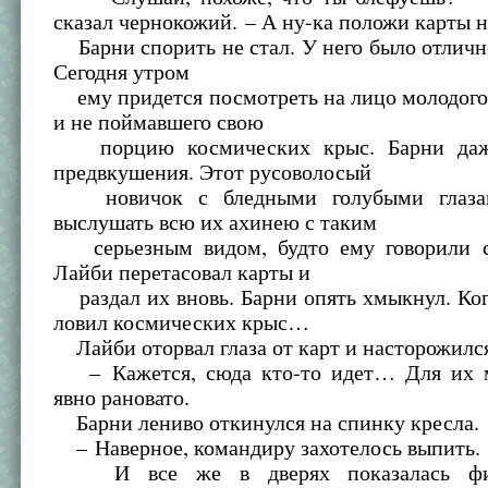
сказал чернокожий. – А ну-ка положи карты н
Барни спорить не стал. У него было отличн
Сегодня утром
ему придется посмотреть на лицо молодого
и не поймавшего свою
порцию космических крыс. Барни даж
предвкушения. Этот русоволосый
новичок с бледными голубыми глазам
выслушать всю их ахинею с таким
серьезным видом, будто ему говорили с
Лайби перетасовал карты и
раздал их вновь. Барни опять хмыкнул. Ког
ловил космических крыс…
Лайби оторвал глаза от карт и насторожилс
– Кажется, сюда кто-то идет… Для их м
явно рановато.
Барни лениво откинулся на спинку кресла.
– Наверное, командиру захотелось выпить.
И все же в дверях показалась фи