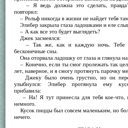
– Я ведь должна это сделать, правда
повторил:
– Рольф никогда в жизни не найдет тебя там
Элибер закрыла глаза ладошками и еле слы
– А как все это будет выглядеть?
Джек засмеялся:
– Так же, как и каждую ночь. Тебе б
бесконечные сны.
Она оторвала ладошку от глаза и глянула на
– Конечно, если ты смог пролежать так це
лет, наверное, и я смогу протянуть парочку м
Джеку было очень грустно, но он пере
улыбнулся: Элибер протянула ему ку
прибавила:
– На! Я тут принесла для тебя кое-что, п
немного.
Кусок пиццы был совсем маленьким, но бол
нечего.