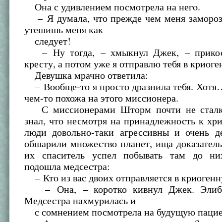
Она с удивлением посмотрела на негo.
– Я думала, что прежде чем меня заморозя
утешишь меня как
следует!
– Ну тогда, – хмыкнул Джек, – прикос
кресту, а потом уже я отправлю тебя в криог
Девушка мрачно ответила:
– Вообще-то я просто дразнила тебя. Хотя…
чем-то похожа на этого миссионера.
С миссионерами Шторм почти не сталки
знал, что несмотря на принадлежность к хри
люди довольно-таки агрессивны и очень д
обшарили множество планет, ища доказатель
их спаситель успел побывать там до н
подошла медсестра:
– Кто из вас двоих отправляется в криоген
– Она, – коротко кивнул Джек. Элибе
Медсестра нахмурилась и
с сомнением посмотрела на будущую пацие