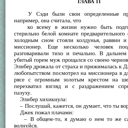
ГЛАВА 11
У Сэди были свои определенные при
например, она считала, что
ко всему в жизни нужно быть подгот
стерильно белой комнате предварительного
холодным сном стояли колдунья, раввин и
миссионер. Еще несколько человек по
разговаривали тихо и печально. В дальнем
убитый горем муж прощался со своею черно
Элибер дрожала от страха и прижималась к 
любопытством посмотрел на миссионера в д
рясе с огромным золотым крестом на ше
перехватил взгляд и с раздражением спр
пазуху.
Элибер хихикнула:
– Послушай, кажется, он думает, что ты вор
Джек пожал плачами:
– В общем-то, я думаю о нем то же са
волнуйся.