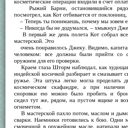
косметические операции входили в счет опла
Рыжий Барни, остановившийся рядо
посмотрел, как Кот отбивается от поклонниц,
– Теперь ты понимаешь, почему мы зовем е
– Никогда бы не додумался, – хмыкнул Дже
В первый же день полета Кот собрал все
мастерской. Это
очень понравилось Джеку. Видимо, капита
человеком: все должны были прийти со 
оружием для его проверки.
Краем глаза Шторм наблюдал, как худоща
индейской косичкой разбирает и смазывает с
ружье. Эта штука легко могла проделать 
космическом скафандре, а при наличии 
сноровки ею можно было пробить и брон
сидел тут же, рядом, на пустом ящике и во
огнеметом.
В мастерской пахло потом, маслом и дымо
сварки. Наемники готовились к бою. Одни 
смоченной в оружейном масле, натирали ме