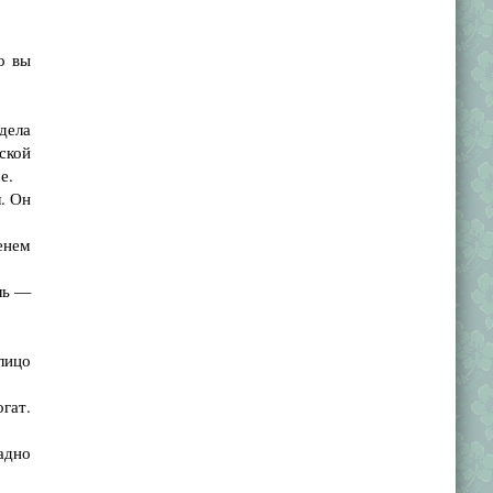
о вы
дела
ской
е.
. Он
енем
ль —
лицо
гат.
адно