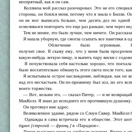
неопрятный, как и он сам.
Коллинза мой рассказ разочаровал. Это не его специальн
стороны, он боялся меня, потому что я знала о Билли. О
он не мог выписать больше, чем десять доз по одной 
осмеливался повторить это еще раз раньше, чем через не
Тем не менее, это было лучше, чем ничего. Он рассказа
Я нашла уборную, где смогла ссыпать все пакетики в од
Облегчение было огромным. Я пр
получит свое. Я скажу ему, что у меня были просроченн
какую-нибудь легкую пищу, и выпить пару виски с содово
Я почувствовала себя настолько хорошо, что поехала 
было восхитительно обмануть этого скота после того, как
Я испытывала острое наслаждение, наблюдая, как он ко
над его несчастьем. Он по-прежнему был зол, но его вс
моего торжества.
— Вот, возьми это, — сказал Питер, — и не возвращайся
МакКолл. Я знаю до исподнего его прогнившую душонку.
Он протянул мне адрес.
Великолепное здание, рядом со Слоун Сквер. МакКолл бы
Однажды я сама встречала его в обществе. Этот шотл
riguer
[строгий — франц.]
в «Парадизе».
Питер выставил меня со злобным хохотом. Видно у него 