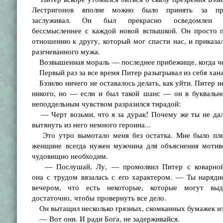
Лестригонов вполне можно было принять за п
заслуживал. Он был прекрасно осведомле
бессмысленнее с каждой новой вспышкой. Он просто п
отношению к другу, который мог спасти нас, и приказал
разгневанного мужа.
Возвышенная мораль — последнее прибежище, когда чело
Первый раз за все время Питер разыгрывал из себя хан
Бэзилю ничего не оставалось делать, как уйти. Питер н
никого, но — если и был такой шанс — он в буквально
неподдельным чувством разразился тирадой:
— Черт возьми, что я за дурак! Почему же ты не дала
вытянуть из него немного героина...
Это утро вымотало меня без остатка. Мне было плева
женщине всегда нужен мужчина для объяснения мотиво
чудовищно необходим.
— Послушай, Лу, — промолвил Питер с коварной ус
она с трудом вязалась с его характером. — Ты наряди
вечером, что есть некоторые, которые могут вы
достаточно, чтобы провернуть все дело.
Он вытащил несколько грязных, скомканных бумажек из
— Вот они. И ради Бога, не задерживайся.