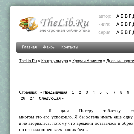
автор:
А
Б
В
Г
книга:
А
Б
В
Г
серия:
А
Б
В
Г
Главная
Жанры
Контакты
TheLib.Ru
»
Контркультура
»
Кроули Алистер
»
Дневник нарко
Страница:
« Предыдущая
1
2
3
4
5
6
7
8
9
26
27
Следующая »
Я дала Питеру таблетку со ста
многом это его успокоило. Я бы хотела иметь еще одну 
я не взорвалась, потому что времени оставалось в обрез
он означал конец всех наших бед...