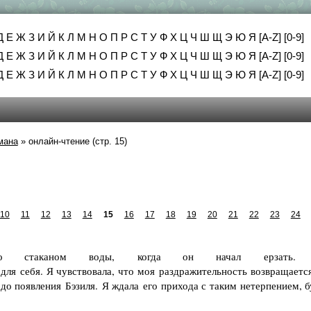
Д
Е
Ж
З
И
Й
К
Л
М
Н
О
П
Р
С
Т
У
Ф
Х
Ц
Ч
Ш
Щ
Э
Ю
Я
[A-Z]
[0-9]
Д
Е
Ж
З
И
Й
К
Л
М
Н
О
П
Р
С
Т
У
Ф
Х
Ц
Ч
Ш
Щ
Э
Ю
Я
[A-Z]
[0-9]
Д
Е
Ж
З
И
Й
К
Л
М
Н
О
П
Р
С
Т
У
Ф
Х
Ц
Ч
Ш
Щ
Э
Ю
Я
[A-Z]
[0-9]
мана
»
онлайн-чтение (стр. 15)
10
11
12
13
14
15
16
17
18
19
20
21
22
23
24
каном воды, когда он начал ерзать.
для себя. Я чувствовала, что моя раздражительность возвращается
 до появления Бэзиля. Я ждала его прихода с таким нетерпением, 