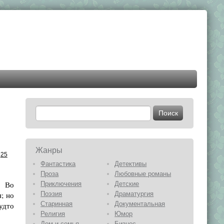
Жанры
25
Фантастика
Детективы
Проза
Любовные романы
 Во
Приключения
Детские
; но
Поэзия
Драматургия
Старинная
Документальная
будто
Религия
Юмор
Дом и семья
Бизнес