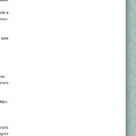
ей в
того-
 вам
он.
того
йгг.
гать
едует