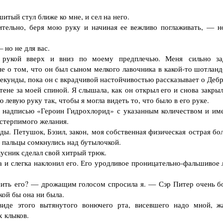
тый стул ближе ко мне, и сел на него.
ьно, беря мою руку и начиная ее вежливо поглаживать, — н
но не для вас.
укой вверх и вниз по моему предплечью. Меня сильно за
е о том, что он был сыном мелкого лавочника в какой-то шотланд
екунды, пока он с вкрадчивой настойчивостью рассказывает о Дебр
е за моей спиной. Я слышала, как он открыл его и снова закрыл
 левую руку так, чтобы я могла видеть то, что было в его руке.
надписью «Героин Гидрохлорид» с указанным количеством и им
естерпимого желания.
ы. Петушок, Бэзил, закон, моя собственная физическая острая бо
и пальцы сомкнулись над бутылочкой.
кусник сделал свой хитрый трюк.
и слегка наклонил его. Его уродливое проницательно-фальшивое 
ь его? — дрожащим голосом спросила я. — Сэр Питер очень бо
кой бы она ни была.
е этого вытянутого вонючего рта, висевшего надо мной, ж
 клыков.