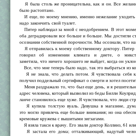
Я была столь же проницательна, как и он. Все желание
было растоптано.
И еще, по моему мнению, именно нежелание уходить за
надо закончить свой туалет.
Питер наблюдал за мной с неодобрением. В этот момент
оба деградировали все больше и больше. Мы достигли ст
осознании собственной порочности. Мы осознали, что нам
Я отправилась к моему собственному доктору. Питер 
говорил об изменении климата и диете, о микс
заметила, что ничего хорошего не выйдет, когда он укло
Все, что мне теперь было надо, так это выбраться из ком
Я не знала, что делать потом. Я чувствовала себя к
получил поддельный сертификат о смерти и хотел посети
Меня раздражало то, что был еще день, и я решительно 
адрес человека, который вызволил из беды Билли Коулрид
ланче становилось еще хуже. Я чувствовала, что люди ст
Я купила толстую вуаль. Девушка в магазине, думаю,
это могло привлечь еще больше внимания; но она обесп
кремовые кружева с вышитыми зигзагами.
Я взяла такси к врачу. Его звали доктор Коллинз, 61 ил
Я застала его дома; отталкивающий, надутый челове