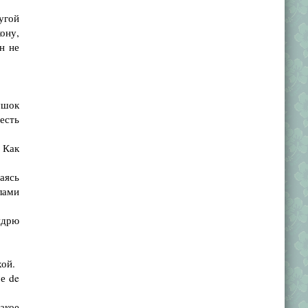
угой
кону,
н не
шок
есть
 Как
аясь
лами
ндрю
хой.
е de
акое