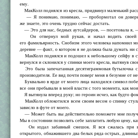
ему.
МакКолл поднялся из кресла, придвинул маленький расши
— Я понимаю, понимаю, — пробормотал он доверител
же знаете, это очень трудно сейчас достать.
— Это для нас, бедных аутсайдеров, — посетовала я, — 
Он отвернул мой рукав, и начал водить своей р
его фамильярность. Снобизм этого человека напомнил мн
деревне — факт, о котором я не должна была думать ни с
МакКолл поднялся и подошел к небольшому сейфу в стен
вернулся и склонился у спинки моего кресла, вытянув свою
Это была запечатанная десятиграммовая бутылочка с 
производителя. Ее вид почти поверг меня в безумие от н
Буквально в ярде от моего лица находился символ побед
все они пребывали в моей власти с того момента, как мо
Я вытянула вперед руку; но героин исчез, как будто фо
МакКолл облокотился всем своим весом о спинку стула 
зависло в футе от моего.
— Может быть вы действительно поможете мне получит
Мы в состоянии позволить себе заплатить любую цену, ка
Он издал забавный смешок. Я вся сжалась при вид
открытого, обнажившего два белых ряда острых, длинных