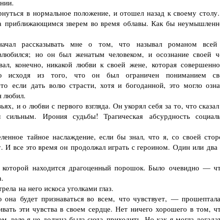
нии.
уться в нормальное положение, и отошел назад к своему столу.
 за приближающимся зверем во время облавы. Как бы неумышленн
ал рассказывать мне о том, что называл романом всей
влюбился; но он был женатым человеком, и осознание своей ч
ал, конечно, никакой любви к своей жене, которая совершенно
о исходя из того, что он был ограничен пониманием св
то если дать волю страсти, хотя и богоданной, это могло озна
н любил.
, и о любви с первого взгляда. Он укорял себя за то, что сказал
 сильным. Ирония судьбы! Трагическая абсурдность социал
ное тайное наслаждение, если бы знал, что я, со своей стор
 И все это время он продолжал играть с героином. Один или два 
которой находится драгоценный порошок. Было очевидно — ч
.
ела на него искоса уголками глаз.
а будет признаваться во всем, что чувствует, — прошептала
вать эти чувства в своем сердце. Нет ничего хорошего в том, ч
 деле я не должна была сюда приходить. Но как я могла догадат