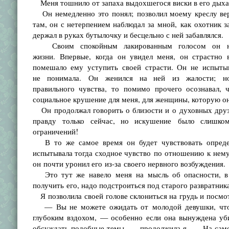
Меня тошнило от запаха выдохшегося виски в его дыха
Он немедленно это понял; позволил моему креслу верн
там, он с нетерпением наблюдал за мной, как охотник
держал в руках бутылочку и бесцельно с ней забавлялся.
Своим спокойным лакированным голосом он нач
жизни. Впервые, когда он увидел меня, он страстно 
помешало ему уступить своей страсти. Он не испытыв
не понимала. Он женился на ней из жалости; н
правильного чувства, то помимо прочего осознавал, ч
социальное крушение для меня, для женщины, которую о
Он продолжал говорить о близости и о духовных друзьях
правду только сейчас, но искушение было слишком
ограничений!
В то же самое время он будет чувствовать определен
испытывала тогда сходное чувство по отношению к нему.
он почти уронил его из-за своего нервного возбуждения.
Это тут же навело меня на мысль об опасности, в 
получить его, надо подстроиться под старого развратника
Я позволила своей голове склониться на грудь и посмотр
— Вы не можете ожидать от молодой девушки, что он
глубоким вздохом, — особенно если она вынуждена уби
обсуждать подобные темы, — продолжила я. — На самом