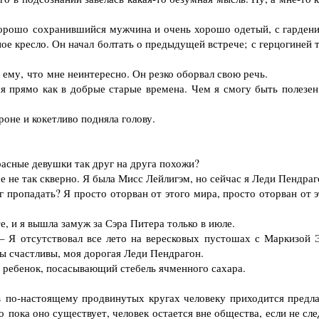
ошо сохранившийся мужчина и очень хорошо одетый, с гардени
ное кресло. Он начал болтать о предыдущей встрече; с герцогиней 
ему, что мне неинтересно. Он резко оборвал свою речь.
я прямо как в добрые старые времена. Чем я смогу быть полезен
не и кокетливо подняла голову.
сные девушки так друг на друга похожи?
 не так скверно. Я была Мисс Лейлигэм, но сейчас я Леди Пендраг
пропадать? Я просто оторван от этого мира, просто оторван от э
, и я вышла замуж за Сэра Питера только в июле.
Я отсутствовал все лето на вересковых пустошах с Маркизой Э
 вы счастливы, моя дорогая Леди Пендрагон.
ребенок, посасывающий стебель ячменного сахара.
 по-настоящему продвинутых кругах человеку приходится предла
но пока оно существует, человек остается вне общества, если не сл