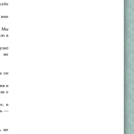
себе
 мне
. Мы
ло в
улап
т же
а он
мя и
сли о
е, и
ль —
ь же