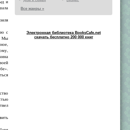
ыд и
шала
Все жанры »
зиля
ию с
Электронная библиотека BooksCafe.net
скачать бесплатно 200 000 книг
. Мы
ное,
ому,
ина
оей
бе».
ться
ство
стью
твел
вить
Царя