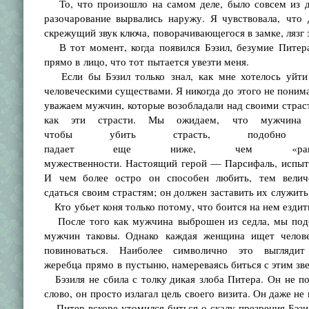
То, что произошло на самом деле, было совсем из др
разочарование вырвались наружу. Я чувствовала, чт
скрежущий звук ключа, поворачивающегося в замке, лязг 
В тот момент, когда появился Бэзил, безумие Питера
прямо в лицо, что тот пытается увезти меня.
Если бы Бэзил только знал, как мне хотелось уйти
человеческими существами. Я никогда до этого не поним
уважаем мужчин, которые возобладали над своими страст
как эти страсти. Мы ожидаем, что мужчина 
чтобы убить страсть, подобно Кл
падает еще ниже, чем «ранен
мужественности. Настоящий герой — Парсифаль, испыт
И чем более остро он способен любить, тем величе
сдаться своим страстям; он должен заставить их служить
Кто убьет коня только потому, что боится на нем ездить
После того как мужчина выброшен из седла, мы подби
мужчин таковы. Однако каждая женщина ищет челове
повиноваться. Наиболее символично это выгляд
жеребца прямо в пустыню, намереваясь биться с этим зве
Бэзиля не сбила с толку дикая злоба Питера. Он не по
слово, он просто излагал цель своего визита. Он даже не
Питер вскоре утомился биться о скалу презрения Бэзил