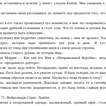
 остановиться исчезло у меня с уходом Бэзиля. Мое уважение к 
ставляло меня расхаживать по комнате под предлогом того, что
 в его глазах промелькнул луч ненависти, и мне это понравилось
адии дрянной соломинки в стоге сена. Что-то теплое и уютное бы
 нравится быть извергами...
изложил мне подробно симптомы; но номер с ним не прошел. Эск
турах, которые надо принимать три раза в день. Я ту
нился от темы при упоминании мной в самом начале героина.
наты старого дурака, не потеряв лица...
ак Моррис — Как там его Имя в «Неправильной Коробке», когд
ть «продажного доктора».
не знала, куда пойти. Неожиданно, прямо из ниоткуда, всплыло и
жа. Путь был долгим, и я ужасно устала. Я была голодна, но от мы
ранным образом пялятся на меня. Неужели у меня бельмо в глазу?
 выглядела удивленной. Довольно забавно носить ее в сентябр
ечивала мне чувство защищенности, и это была очень славная вуа
и 71, Фейралэндж Стрит, Ламбет.
чек в потрепанной одежде; захламленный, грязный офис, стол