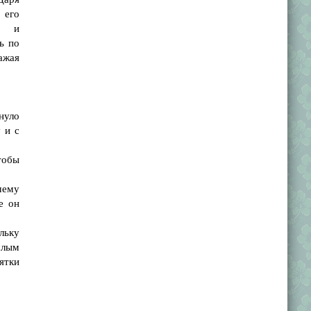
 его
е и
ь по
ажая
нуло
 и с
тобы
чему
е он
льку
шлым
ятки