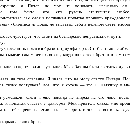
резрение, а Питер не мог не понимать, насколько он
н о том факте, что его ругань становится слабе
одстегивал сам себя в последней попытке проявить враждебност
 ему убираться из дома, но выставил себя в нелепом свете, изобр
век чувствует, что стоит на безнадежно неправильном пути.
жу.
еуклюже попытался изобразить триумфатора. Это бы и так не обма
м смысле сам уничтожил его, когда ворвался обратно в комнату
 мне знак, не подмигнула мне? Мы обязаны были льстить ему, ч
ть на свое спасение. Я знала, что не могу спасти Питера. По
в своих поступков? Все, что я хотела — это Г. Петушку и мн
мешкой, какой я еще никогда не видела на его лице, поско
сь и попытай счастья у докторов. Мой приятель сказал мне про
дать тебе рецепт, если ты им достаточно заплатишь. Дес
 кармана своих брюк.