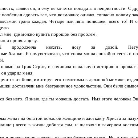
ость, заявил он, и ему не хочется попадать в неприятности. С др
н пообещал сделать все, что возможно; однако, согласно новому за
восьмой грана каждая. Четыре или пять понюшек, всего то! И о
делю.
л мне, где можно купить порошок без проблем.
ин и приняла дозу.
одолжила нюхать, дозу за дозой. Пету
ые бланки. Я почувствовала, что снова могла спокойно сесть и по
й.
прямо на Грик-Стрит, и сочинила печальную историю о провале.
 он ударил меня.
рчится от боли; имитируя его симптомы в деланной мимике; издев
пышки доставляли мне безграничное удовольствие. Они были симво
 без него. Я знаю, где ты можешь достать. Имя этого человека Э
л женат на богатой пожилой женщине и жил как у Христа за пазу
андец всего в жизни добился сам, и щеголял в вечернем костюм
в подсознании завелась какая-то безумная мысль. Ну, а мне-то к