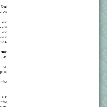
 Сев
о он
 его
ести
 его
оего
чать
 мне
ьных
оны,
раза
тобы
 я с
тобы
ься,