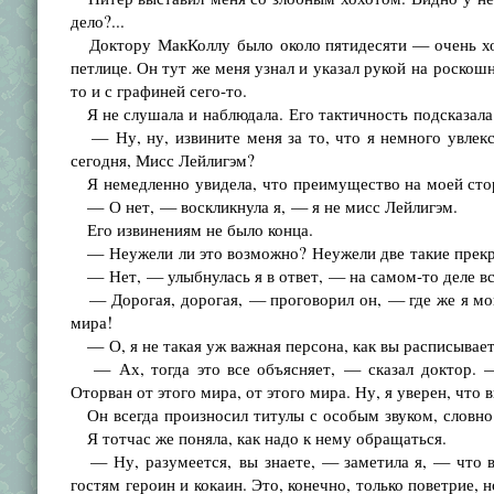
дело?...
Доктору МакКоллу было около пятидесяти — очень хор
петлице. Он тут же меня узнал и указал рукой на роскош
то и с графиней сего-то.
Я не слушала и наблюдала. Его тактичность подсказала 
— Ну, ну, извините меня за то, что я немного увлекс
сегодня, Мисс Лейлигэм?
Я немедленно увидела, что преимущество на моей сторо
— О нет, — воскликнула я, — я не мисс Лейлигэм.
Его извинениям не было конца.
— Неужели ли это возможно? Неужели две такие прекра
— Нет, — улыбнулась я в ответ, — на самом-то деле все
— Дорогая, дорогая, — проговорил он, — где же я мог 
мира!
— О, я не такая уж важная персона, как вы расписываете
— Ах, тогда это все объясняет, — сказал доктор. — 
Оторван от этого мира, от этого мира. Ну, я уверен, что
Он всегда произносил титулы с особым звуком, словно 
Я тотчас же поняла, как надо к нему обращаться.
— Ну, разумеется, вы знаете, — заметила я, — что в
гостям героин и кокаин. Это, конечно, только поветрие, 