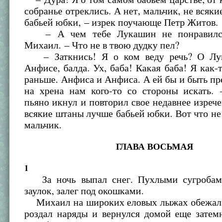
собранье отреклись. А нет, мальчик, не всяк
бабьей юбки, – изрек поучающе Петр Житов.
– А чем тебе Лукашин не понравился
Михаил. – Что не в твою дудку пел?
– Заткнись! Я о ком веду речь? О Лу
Анфисе, балда. Ух, баба! Какая баба! Я как-т
раньше. Анфиса и Анфиса. А ей бы и быть пр
на хрена нам кого-то со стороны искать.
пьяно икнул и повторил свое недавнее изрече
всякие штаны лучше бабьей юбки. Вот что не 
мальчик.
ГЛАВА ВОСЬМАЯ
1
За ночь выпал снег. Пухлыми сугробами
заулок, залег под окошками.
Михаил на широких еловых лыжах обежал 
роздал наряды и вернулся домой еще затем