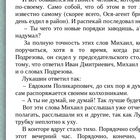
по-своему. Само собой, что об этом в тот
известно самому (скорее всего, Ося-агент бря
день ездил в район). И распекай последовал 
– Ты чего это новые порядки заводишь, а?
надумал?
За полную точность этих слов Михаил, ко
поручиться, хотя в то время, когда ра
Подрезова, он сидел у председательского стол
тому, что ответил Иван Дмитриевич, Михаил 
и о словах Подрезова.
Лукашин ответил так:
– Евдоким Поликарпович, до сих пор я дум
сам распоряжается своими колхозниками.
– А ты не думай, не думай! Так лучше будет
Вот эти слова Михаил расслышал уже отчет
полагать, расслышали их и другие, так как 
трубку неплотно к уху.
В конторе вдруг стало тихо. Порядочно соб
этот вечерний час. Порядочно, конечно, 