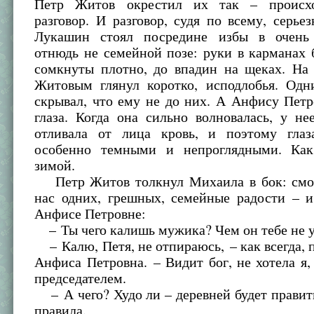
Петр Житов окрестил их так – происхо
разговор. И разговор, судя по всему, серье
Лукашин стоял посредине избы в очень 
отнюдь не семейной позе: руки в карманах
сомкнуты плотно, до впадин на щеках. На
Житовым глянул коротко, исподлобья. Одн
скрывал, что ему не до них. А Анфису Пет
глаза. Когда она сильно волновалась, у н
отливала от лица кровь, и поэтому глаз
особенно темными и непроглядными. Как
зимой.
Петр Житов толкнул Михаила в бок: смот
нас одних, грешных, семейные радости – и
Анфисе Петровне:
– Ты чего калишь мужика? Чем он тебе не у
– Калю, Петя, не отпираюсь, – как всегда, 
Анфиса Петровна. – Видит бог, не хотела я,
председателем.
– А чего? Худо ли – деревней будет правит
правила.