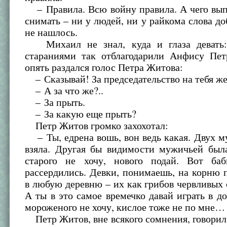
– Правила. Всю войну правила. А чего вып
снимать – ни у людей, ни у райкома слова до
не нашлось.
Михаил не знал, куда и глаза девать: 
стараниями так отблагодарили Анфису Пет
опять раздался голос Петра Житова:
– Сказывай! За председательство на тебя же
– А за что же?..
– За прыть.
– За какую еще прыть?
Петр Житов громко захохотал:
– Ты, едрена вошь, вон ведь какая. Двух м
взяла. Другая бы видимости мужичьей была
старого не хочу, нового подай. Вот ба
рассердились. Девки, понимаешь, на корню 
в любую деревню – их как грибов червливых 
А ты в это самое времечко давай играть в д
мороженого не хочу, кислое тоже не по мне…
Петр Житов, вне всякого сомнения, говорил 