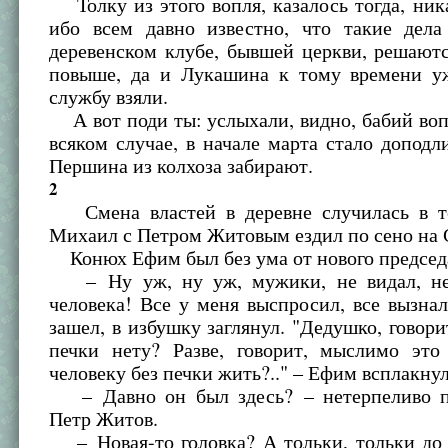
Толку из этого вопля, казалось тогда, ника
ибо всем давно известно, что такие дела
деревенском клубе, бывшей церкви, решают
повыше, да и Лукашина к тому времени у
службу взяли.
А вот поди ты: услыхали, видно, бабий воп
всяком случае, в начале марта стало доподл
Першина из колхоза забирают.
2
Смена властей в деревне случилась в то
Михаил с Петром Житовым ездил по сено на 
Конюх Ефим был без ума от нового председ
– Ну уж, ну уж, мужики, не видал, не 
человека! Все у меня выспросил, все вызн
зашел, в избушку заглянул. "Дедушко, говорит
печки нету? Разве, говорит, мыслимо это
человеку без печки жить?.." – Ефим всплакнул
– Давно он был здесь? – нетерпеливо п
Петр Житов.
– Новая-то головка? А тольки, тольки до 