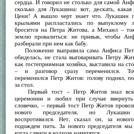
сердца. И говорил не столько для самой Ан
сколько для Лукашина: вот, дескать, какая
Цени! А вышло черт знает что. Лукашин п
крыльями распластались по выпуклому л
бросится на Петра Житова, а Михаил – тож
землю провалиться: не привык, чтобы Ан
разбирали при нем как бабу.
Положение выправила сама Анфиса Петр
обиделась, не стала выговаривать Петру Жит
как гостеприимная хозяйка, выставила на ст
– и разговор сразу переменился. Точ
переменился Петр Житов: голову поднял, п
за стол.
Первый тост – Петр Житов знал всяк
церемонии и любил при случае ввернуть
словечко, – первый тост Петр Житов провоз
нового председателя, но Лукашин
воспротивился. Нет, сказал он, за нового
подождем пить. За нового председателя мы
когда сдвиги в колхозе наметятся.