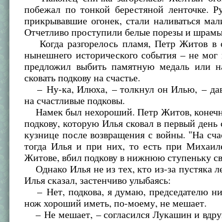
побежал по тонкой берестяной ленточке. Р
прикрывавшие огонек, стали наливаться ма
Отчетливо проступили белые порезы и шрамы
Когда разгорелось пламя, Петр Житов в 
нынешнего исторического события – не мог 
предложил выбить памятную медаль или н
сковать подкову на счастье.
– Ну-ка, Илюха, – толкнул он Илью, – дав
на счастливые подковы.
Намек был нехороший. Петр Житов, конечно
подкову, которую Илья сковал в первый день 
кузнице после возвращения с войны. "На счас
тогда Илья и при них, то есть при Михаил
Житове, вбил подкову в нижнюю ступеньку св
Однако Илья не из тех, кто из-за пустяка ле
Илья сказал, застенчиво улыбаясь:
– Нет, подкова, я думаю, председателю ни
нож хороший иметь, по-моему, не мешает.
– Не мешает, – согласился Лукашин и вдру