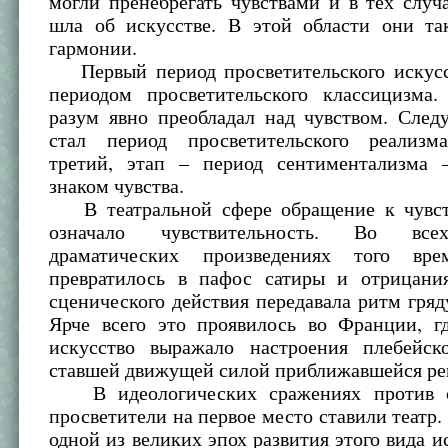
могли пренебрегать чувствами и в тех случа
шла об искусстве. В этой области они та
гармонии.
Первый период просветительского искусс
периодом просветительского классицизма
разум явно преобладал над чувством. Сле
стал период просветительского реализм
третий, этап – период сентиментализма
знаком чувства.
В театральной сфере обращение к чувст
означало чувствительность. Во все
драматических произведениях того вре
превратилось в пафос сатиры и отрицани
сценического действия передавала ритм гря
Ярче всего это проявилось во Франции, гд
искусство выражало настроения плебейск
ставшей движущей силой приближавшейся р
В идеологических сражениях против с
просветители на первое место ставили театр. 
одной из великих эпох развития этого вида ис