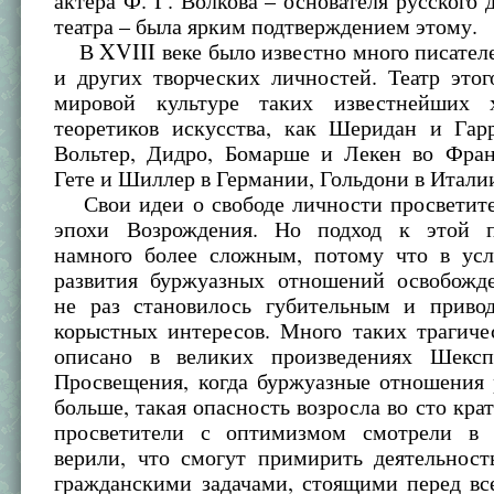
актера Ф. Г. Волкова – основателя русского 
театра – была ярким подтверждением этому.
В XVIII веке было известно много писател
и других творческих личностей. Театр это
мировой культуре таких известнейших 
теоретиков искусства, как Шеридан и Гар
Вольтер, Дидро, Бомарше и Лекен во Фран
Гете и Шиллер в Германии, Гольдони в Итали
Свои идеи о свободе личности просветите
эпохи Возрождения. Но подход к этой п
намного более сложным, потому что в усл
развития буржуазных отношений освобожд
не раз становилось губительным и приво
корыстных интересов. Много таких трагиче
описано в великих произведениях Шексп
Просвещения, когда буржуазные отношения 
больше, такая опасность возросла во сто крат
просветители с оптимизмом смотрели в 
верили, что смогут примирить деятельност
гражданскими задачами, стоящими перед вс