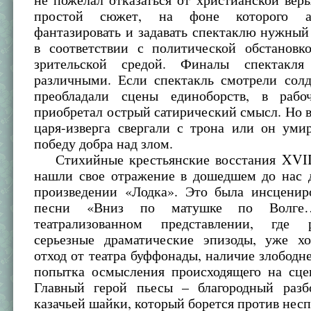
простой сюжет, на фоне которого а
фантазировать и задавать спектаклю нужный
в соответствии с политической обстановк
зрительской средой. Финалы спектакл
различными. Если спектакль смотрели солд
преобладали сцены единоборств, в рабо
приобретал острый сатирический смысл. Но 
царя-изверга свергали с трона или он уми
победу добра над злом.
Стихийные крестьянские восстания XVII
нашли свое отражение в дошедшем до нас 
произведении «Лодка». Это была инсценир
песни «Вниз по матушке по Волге
театрализованном представлении, где р
серьезные драматические эпизоды, уже х
отход от театра буффонады, наличие злободн
попытка осмысления происходящего на сце
Главный герой пьесы – благородный разб
казачьей шайки, который борется против нес