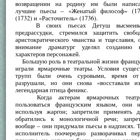
возвращении на родину им были написа
лучшие пьесы – «Женатый философ» (172
(1732) и «Расточитель» (1736).
В своих пьесах Детуш высмеивал
предрассудки, стремился защитить своб
аристократического чванства и тщеславия, 
внимание драматург уделял созданию в
характеров персонажей.
Большую роль в театральной жизни францу
играли ярмарочные театры. Условия сущес
трупп были очень суровыми, время о
разрушали, но они снова «восставали и
легендарная птица феникс.
Когда актерам ярмарочных театро
пользоваться французским языком, они н
используя жаргон; запретили применять 
обратились к монологичной речи; запре
вообще – они придумали пьесы в надписях. 
исполнитель поочередно разворачивал пе