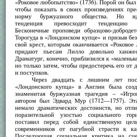
«Роковое любопытство» (1736). Порой он был 
чтобы показать в своих произведениях пре
норму буржуазного общества. Но иде
тенденция превосходит тенденцию к
Бесконечные проповеди образцово-добродет
Торогуда в «Лондонском купце» и призыв бе
свой крест, которым оканчивается «Роковое
придают пьесам Лилло довольно ханжес
Драматург, конечно, приблизился к «маленьк
но только затем, чтобы предостеречь его от
и поступков.
Через двадцать с лишним лет посл
«Лондонского купца» в Англии была соз
знаменитая буржуазная трагедия – «Игро
автором был Эдвард Мур (1712—1757). Эт
немало драматических достоинств, но отли
поразительной узостью социального гор
поставил перед собой единственную цел
современников от пагубной страсти к ка
Последующая социальная критика на сце