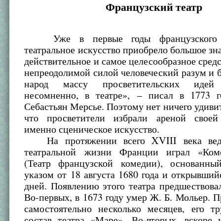
Французский театр
Уже в первые годы французского 
театральное искусство приобрело большое зн
действительное и самое целесообразное сред
непреодолимой силой человеческий разум и б
народ массу просветительских идей 
несомненно, в театре», – писал в 1773 г
Себастьян Мерсье. Поэтому нет ничего удивит
что просветители избрали ареной своей
именно сценическое искусство.
На протяжении всего XVIII века вед
театральной жизни Франции играл «Ком
(Театр французской комедии), основанны
указом от 18 августа 1680 года и открывший
дней. Появлению этого театра предшествова
Во-первых, в 1673 году умер Ж. Б. Мольер. 
самостоятельно несколько месяцев, его т
состав театра «Маре». Во-вторых, вскоре 