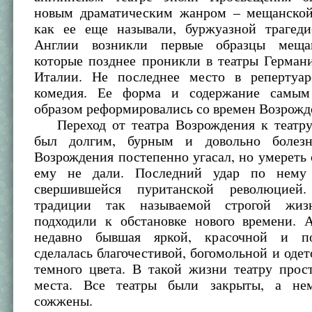
новым драматическим жанром – мещанской
как ее еще называли, буржуазной трагед
Англии возникли первые образцы меща
которые позднее проникли в театры Герман
Италии. Не последнее место в репертуа
комедия. Ее форма и содержание самым
образом реформировались со времен Возрожд
Переход от театра Возрождения к театр
был долгим, бурным и довольно болезн
Возрождения постепенно угасал, но умереть
ему не дали. Последний удар по нему
свершившейся пуританской революцией
традиции так называемой строгой жиз
подходили к обстановке нового времени. А
недавно бывшая яркой, красочной и п
сделалась благочестивой, богомольной и оде
темного цвета. В такой жизни театру прос
места. Все театры были закрыты, а нем
сожжены.