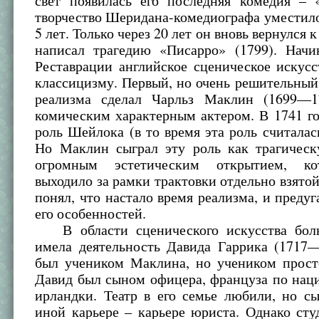
свет появилась его последняя комедия – 
творчество Шеридана-комедиографа уместил
5 лет. Только через 20 лет он вновь вернулся 
написал трагедию «Писарро» (1799). Начи
Реставрации английское сценическое искусс
классицизму. Первый, но очень решительный
реализма сделал Чарльз Маклин (1699—1
комическим характерным актером. В 1741 г
роль Шейлока (в то время эта роль считалас
Но Маклин сыграл эту роль как трагическ
огромным эстетическим открытием, ко
выходило за рамки трактовки отдельно взято
понял, что настало время реализма, и предуг
его особенностей.
В области сценического искусства боль
имела деятельность Давида Гаррика (1717—
был учеником Маклина, но учеником прост
Давид был сыном офицера, француза по нац
ирландки. Театр в его семье любили, но с
иной карьере – карьере юриста. Однако ст