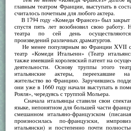
главным театром Франции, выступать в сост
считалось почетным для любого актера.
В 1794 году «Комеди Франсез» был закрыт 
спустя пять лет возобновил свою работу. 
театра по сей день осуществляются
произведений различных драматургов.
Не менее популярным во Франции XVII с
театр «Комеди Итальенн» (Театр итальянс
также имевший королевский патент на осуще
деятельности. Основу труппы этого теат
итальянские актеры, переехавшие на
жительство во Францию. Заручившись подде
они уже в 1660 году начали выступать в по
Рояля», чередуясь с труппой Мольера.
Сначала итальянцы ставили свои спекта
языке, непонятном для большей части француз
смешанном итальяно-французском (писаная
произносилась по-французски, импров
итальянски) и постепенно почти полност