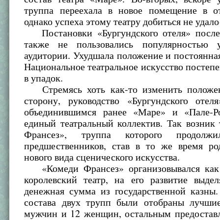
труппа переехала в новое помещение в от
однако успеха этому театру добиться не удало
Постановки «Бургундского отеля» после
также не пользовались популярностью у
аудитории. Ухудшала положение и постоянна
Национальное театральное искусство постеп
в упадок.
Стремясь хоть как-то изменить положе
сторону, руководство «Бургундского отел
объединившимся ранее «Маре» и «Пале-Р
единый театральный коллектив. Так возник
Франсез», труппа которого продолжи
предшественников, став в то же время ро
нового вида сценического искусства.
«Комеди Франсез» организовывался как
королевский театр, на его развитие выдел
денежная сумма из государственной казны.
состава двух трупп были отобраны лучши
мужчин и 12 женщин, остальным предоставл