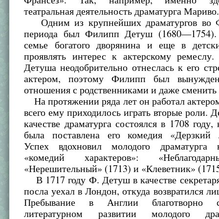
театральная деятельность драматурга Мариво
Одним из крупнейших драматургов во Ф
периода был Филипп Детуш (1680—1754).
семье богатого дворянина и еще в детск
проявлять интерес к актерскому ремеслу.
Детуша неодобрительно отнеслась к его ст
актером, поэтому Филипп был вынужден
отношения с родственниками и даже сменить
На протяжении ряда лет он работал актеро
всего ему приходилось играть вторые роли. 
качестве драматурга состоялся в 1708 году, 
была поставлена его комедия «Дерзкий 
Успех вдохновил молодого драматурга 
«комедий характеров»: «Неблагодарн
«Нерешительный» (1713) и «Клеветник» (1715
В 1717 году Ф. Детуш в качестве секретар
посла уехал в Лондон, откуда возвратился лиш
Пребывание в Англии благотворно с
литературном развитии молодого дра