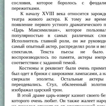
сословия, которое боролось с феода
пережитками.
К началу XVIII века относится зарожде
театра живого актера. К тому же време
появление первого устного драматического 
«Царь Максимилиан», которое пользова
популярностью в самых различных слоя
Исполнитель главной роли, он же руководи
самый опытный актер, распределял роли и ве
спектакля. Текста пьесы не было.
воспроизводилось по памяти, актеры импр
соответствии с заданной темой.
Костюмы и реквизит были очень примит
был одет в брюки с широкими лампасами, а на
сверкали эполеты. Остальные актер
переодевались. Стул, обклеенный золоти
изображал царский трон.
В этой драме царь-изверг казнит своего бе
которого очень любит. Он также жалеет народ
не пожелал отказаться от христианской вер