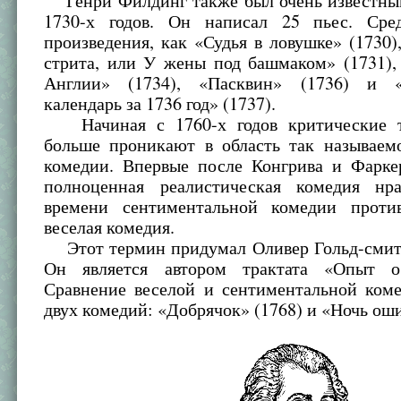
Генри Филдинг также был очень известны
1730-х годов. Он написал 25 пьес. Сре
произведения, как «Судья в ловушке» (1730)
стрита, или У жены под башмаком» (1731),
Англии» (1734), «Пасквин» (1736) и «
календарь за 1736 год» (1737).
Начиная с 1760-х годов критические т
больше проникают в область так называем
комедии. Впервые после Конгрива и Фаркер
полноценная реалистическая комедия нр
времени сентиментальной комедии против
веселая комедия.
Этот термин придумал Оливер Гольд-смит
Он является автором трактата «Опыт о
Сравнение веселой и сентиментальной коме
двух комедий: «Добрячок» (1768) и «Ночь оши