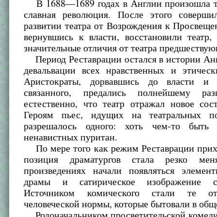
В 1688—1689 годах в Англии произошла т
славная революция. После этого соверши
развитии театра от Возрождения к Просвещ
вернувшись к власти, восстановили театр,
значительные отличия от театра предшествую
Период Реставрации остался в истории Анг
девальвации всех нравственных и этическ
Аристократы, дорвавшись до власти и
связанного, предались полнейшему раз
естественно, что театр отражал новое сос
Героям пьес, идущих на театральных по
разрешалось одного: хоть чем-то быть
ненавистных пуритан.
По мере того как режим Реставрации прихо
позиция драматургов стала резко ме
произведениях начали появляться элемен
драмы и сатирическое изображение со
Источником комического стали те от
человеческой нормы, которые бытовали в общ
Родоначальником просветительской комеди