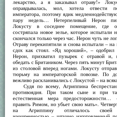
лекарство, а я заказывал отраву!» Лок
оправдывалась, мол, хотела отвести п
императора, поэтому ядик медленнодейству
пару недель… Нетерпеливый Нерон пи
Локусту в соседнее помещение, где от
состряпала новое зелье, которое испытали н
скончался только через час. Нерон чуть не ло
Отраву перекипятили и снова испытали – на 
сдох как стоял. «Яд хороший», – одобрил
Нерон, прихватил пузырек с отравой и, 
обедать с Британиком. Через пять минут Бри
из столовой вперед ногами. Локусту отпра
тюрьму на императорской повозке. По д
вежливо раскланивались с Локустой – на вся
Судя по всему, Агриппина беспрестан
противоядия. При таком сыне и при т
естественная мера предосторожности… 
править Римом, но убьет свою мать». Четве
на Агриппину отличалось своей т
изощренностью – штучно изготовленный п