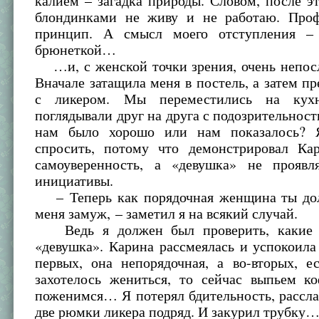
калием – загадка природы. Словом, после эт
блондинками не живу и не работаю. Про
принцип. А смысл моего отступления –
брюнеткой…
…и, с женской точки зрения, очень непосл
Вначале затащила меня в постель, а затем п
с ликером. Мы переместились на кух
поглядывали друг на друга с подозрительност
нам было хорошо или нам показалось? 
спросить, потому что демонстрировал К
самоуверенность, а «девушка» не проявл
инициативы.
– Теперь как порядочная женщина ты до
меня замуж, – заметил я на всякий случай.
Ведь я должен был проверить, какие 
«девушка». Карина рассмеялась и успокоила 
первых, она непорядочная, а во-вторых, е
захотелось жениться, то сейчас выпьем к
поженимся… Я потерял бдительность, рассл
две рюмки ликера подряд. И закурил трубку