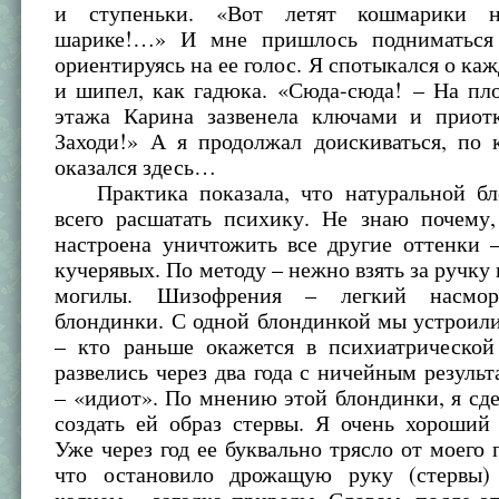
и ступеньки. «Вот летят кошмарики 
шарике!…» И мне пришлось подниматься 
ориентируясь на ее голос. Я спотыкался о ка
и шипел, как гадюка. «Сюда-сюда! – На пл
этажа Карина зазвенела ключами и приот
Заходи!» А я продолжал доискиваться, по 
оказался здесь…
Практика показала, что натуральной бл
всего расшатать психику. Не знаю почему,
настроена уничтожить все другие оттенки 
кучерявых. По методу – нежно взять за ручку 
могилы. Шизофрения – легкий насмор
блондинки. С одной блондинкой мы устроил
– кто раньше окажется в психиатрической
развелись через два года с ничейным резуль
– «идиот». По мнению этой блондинки, я сде
создать ей образ стервы. Я очень хороший
Уже через год ее буквально трясло от моего 
что остановило дрожащую руку (стервы)