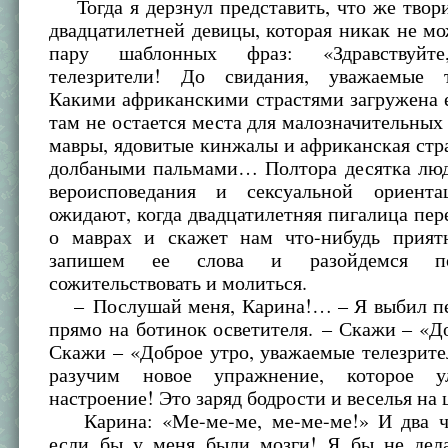
Тогда я дерзнул представить, что же твори
двадцатилетней девицы, которая никак не м
пару шаблонных фраз: «Здравствуйте
телезрители! До свидания, уважаемые т
Какими африканскими страстями загружена е
там не остается места для малозначительных
мавры, ядовитые кинжалы и африканская стр
долбаными пальмами… Полтора десятка люд
вероисповедания и сексуальной ориент
ожидают, когда двадцатилетняя пигалица пер
о маврах и скажет нам что-нибудь прият
запишем ее слова и разойдемся 
сожительствовать и молиться.
– Послушай меня, Карина!… – Я выбил пе
прямо на ботинок осветителя. – Скажи – «
Скажи – «Доброе утро, уважаемые телезрит
разучим новое упражнение, которое 
настроение! Это заряд бодрости и веселья на
Карина: «Ме-ме-ме, ме-ме-ме!» И два ч
если бы у меня были мозги! Я бы не дел