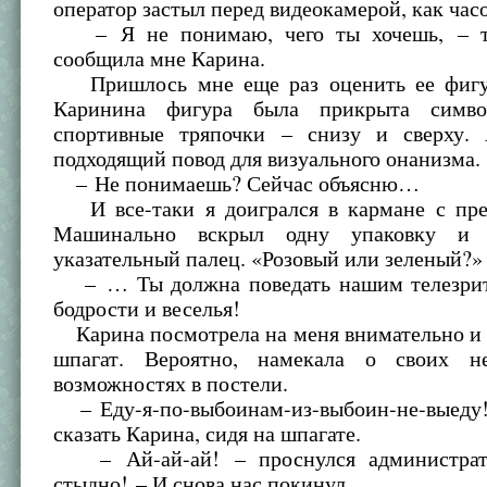
оператор застыл перед видеокамерой, как час
– Я не понимаю, чего ты хочешь, – то
сообщила мне Карина.
Пришлось мне еще раз оценить ее фигур
Каринина фигура была прикрыта симво
спортивные тряпочки – снизу и сверху.
подходящий повод для визуального онанизма.
– Не понимаешь? Сейчас объясню…
И все-таки я доигрался в кармане с пр
Машинально вскрыл одну упаковку и 
указательный палец. «Розовый или зеленый?»
– … Ты должна поведать нашим телезрит
бодрости и веселья!
Карина посмотрела на меня внимательно и 
шпагат. Вероятно, намекала о своих не
возможностях в постели.
– Еду-я-по-выбоинам-из-выбоин-не-выеду!
сказать Карина, сидя на шпагате.
– Ай-ай-ай! – проснулся администрат
стыдно! – И снова нас покинул.