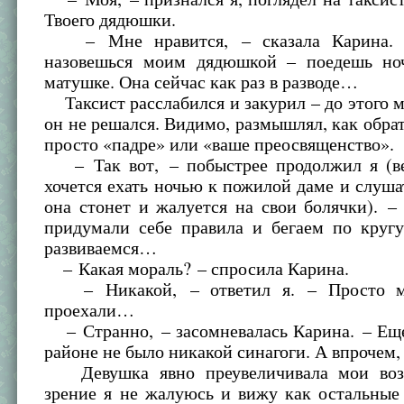
Твоего дядюшки.
– Мне нравится, – сказала Карина. 
назовешься моим дядюшкой – поедешь но
матушке. Она сейчас как раз в разводе…
Таксист расслабился и закурил – до этого 
он не решался. Видимо, размышлял, как обрат
просто «падре» или «ваше преосвященство».
– Так вот, – побыстрее продолжил я (в
хочется ехать ночью к пожилой даме и слушат
она стонет и жалуется на свои болячки). 
придумали себе правила и бегаем по кругу
развиваемся…
– Какая мораль? – спросила Карина.
– Никакой, – ответил я. – Просто м
проехали…
– Странно, – засомневалась Карина. – Еще
районе не было никакой синагоги. А впрочем
Девушка явно преувеличивала мои воз
зрение я не жалуюсь и вижу как остальные