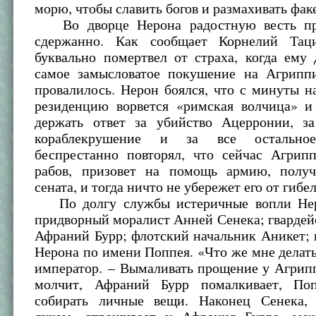
морю, чтобы славить богов и размахивать фак
Во дворце Нерона радостную весть пр
сдержанно. Как сообщает Корнелий Таци
буквально помертвел от страха, когда ему
самое замысловатое покушение на Агрипп
провалилось. Нерон боялся, что с минуты н
резиденцию ворвется «римская волчица» и
держать ответ за убийство Ацерронии, з
кораблекрушение и за все остальное
беспрестанно повторял, что сейчас Агрип
рабов, призовет на помощь армию, полу
сената, и тогда ничто не убережет его от гибел
По долгу службы истеричные вопли Нер
придворный моралист Анней Сенека; гварде
Афраний Бурр; флотский начальник Аникет; 
Нерона по имени Поппея. «Что же мне делат
император. – Вымаливать прощение у Агрип
молчит, Афраний Бурр помалкивает, Поп
собирать личные вещи. Наконец Сенека,