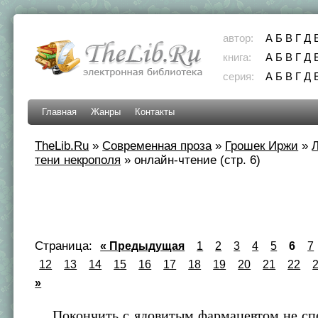
автор:
А
Б
В
Г
Д
книга:
А
Б
В
Г
Д
серия:
А
Б
В
Г
Д
Главная
Жанры
Контакты
TheLib.Ru
»
Современная проза
»
Грошек Иржи
»
Л
тени некрополя
»
онлайн-чтение (стр. 6)
Страница:
« Предыдущая
1
2
3
4
5
6
7
12
13
14
15
16
17
18
19
20
21
22
»
Покончить с ядовитым фармацевтом не сп