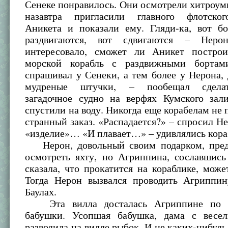
Сенеке понравилось. Они осмотрели хитроу
назавтра пригласили главного флотског
Аникета и показали ему. Гляди-ка, вот бо
раздвигаются, вот сдвигаются – Нер
интересовало, сможет ли Аникет постро
морской корабль с раздвижными бортам
спрашивал у Сенеки, а тем более у Нерона, 
мудреные штучки, – пообещал сделат
загадочное судно на верфях Кумского зал
спустили на воду. Никогда еще корабелам не 
странный заказ. «Распадается?» – спросил Н
«изделие»… «И плава­ет…» – удивлялись ко
Нерон, довольный своим подарком, пред
осмотреть яхту, но Агриппина, сославшись
сказала, что прокатится на кораблике, может
Тогда Нерон вызвался проводить Агриппи
Баулах.
Эта вилла досталась Агриппине по н
бабушки. Усопшая бабушка, дама с весе
разводила на вилле рыбок. И не каких-нибудь