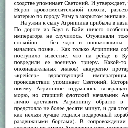
сходстве упоминает Светоний. И утверждает, 
Нерон кровосмесительной похоти, разъе
матерью по городу Риму в закрытом экипаж
На ужин к сыну Агриппина прибыла в назна
По дороге из Баул в Байи ничего особенн
императора не случилось. Отужинали тож
спокойно – без ядов и поножовщины. 
начались позже… Как только Агриппина соб
поступило известие, что на рейде в Ку
повредили ее военную триеру. Какой-то
опознавательных знаков) аккуратно прот
«крейсер» вдовствующей императри
происшествии упоминает Светоний. Истори
почему Агриппине вздумалось возвращат
морю, но старший флотский начальник Ан
лично доставить Агриппину обратно в 
предстояло не более десяти минут, и для это
как нельзя лучше годился подарочный кора
раздвижными бортами). В сопровождении
служанки по имени Ацеррония мать императ