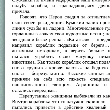
палубу корабля, и «распадающаяся дрян
причала.
Говорят, что Нерон следил за отплытием
окон своей резиденции. Кумский залив прог
линия судьбы на ладони. Многочисленные гу
горланили в лодках свои курортные песни; но
звездная и безветренная. «Кататься», – пред
направил кораблик подальше от берега…
античным историкам, а верить больше н
пытался угробить свою матушку неза
идиотизма. Как только кораблик отошел подал
снова «рушится кровля каюты» на бедную
снова – безрезультатно. Высокие спинки а
приняли на себя всю тяжесть специальн
нашпигованного свинцом. Агриппина и
остались невредимы.
Перепуганные женщины выбежали из кают
Внутри кораблика что-то натужно скрипело –
пытались привести в действие хваленый