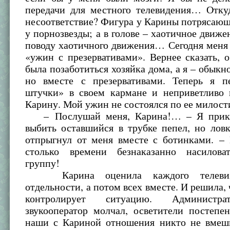
передачи для местного телевидения… Откуд
несоответствие? Фигура у Карины потрясающ
у порнозвезды; а в голове – хаотичное движен
поводу хаотичного движения… Сегодня меня
«ужин с презервативами». Вернее сказать,
была позаботиться хозяйка дома, а я – обыкн
но вместе с презервативами. Теперь я п
штучки» в своем кармане и неприветливо 
Карину. Мой ужин не состоялся по ее милос
– Послушай меня, Карина!… – Я прики
выбить оставшийся в трубке пепел, но лов
отпрыгнул от меня вместе с ботинками. 
столько времени безнаказанно насилова
группу!
Карина оценила каждого телевиз
отдельности, а потом всех вместе. И решила,
контролирует ситуацию. Администра
звукооператор молчал, осветители постепе
наши с Кариной отношения никто не вмеши