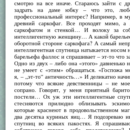
смотрю на все иначе. Стараюсь зайти с др
задрать на даме юбку – что это, люб
профессиональный интерес? Например, в му
древний саркофаг. Все проходят мимо, а
саркофагом и стенкой… И волоку за соб
интеллигентную женщину… А какой барелье
оборотной стороне саркофага? А самый неп
интеллигентная спутница натыкается носом 
барельефа фаллос и спрашивает – эт-то что за
Одно из двух – либо она «этого» давненько н
не умеет с «этим» обращаться. «Госпожа м
я, – „эт-то“ античность…» И деликатно начи
потому что всякие девственницы – не мое
сопрано. Говорят, у меня приятный барито
постели… Ох уж эти интеллигентные спут
стесняются прилюдно облизывать эскимо
которые краснеют в продовольственном маг
два десятка куриных яиц… Я подозреваю и
спутниц во всяких пакостях. Я спрашива
собственно говоря, себе представляете?