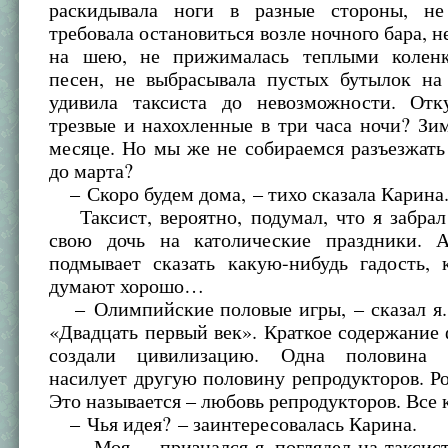
раскидывала ноги в разные стороны, не
требовала остановиться возле ночного бара, н
на шею, не прижималась теплыми коленк
песен, не выбрасывала пустых бутылок на
удивила таксиста до невозможности. От
трезвые и нахохленные в три часа ночи? Зи
месяце. Но мы же не собираемся разъезжать
до марта?
– Скоро будем дома, – тихо сказала Карина
Таксист, вероятно, подумал, что я забрал
свою дочь на католические праздники. 
подмывает сказать какую-нибудь гадость, 
думают хорошо…
– Олимпийские половые игры, – сказал я.
«Двадцать первый век». Краткое содержание
создали цивилизацию. Одна половина р
насилует другую половину репродукторов. Р
Это называется – любовь репродукторов. Все 
– Чья идея? – заинтересовалась Карина.
– Моя, – признался я, поглядел на таксист