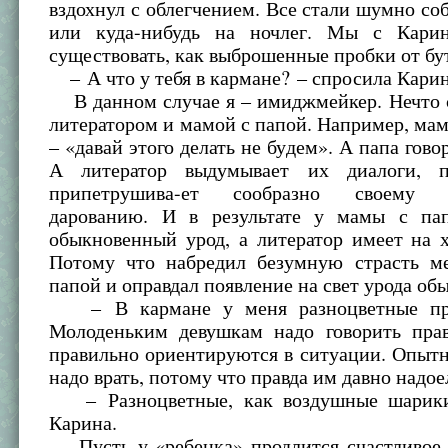
вздохнул с облегчением. Все стали шумно со
или куда-нибудь на ночлег. Мы с Карин
существовать, как выброшенные пробки от бу
– А что у тебя в кармане? – спросила Карин
В данном случае я – имиджмейкер. Нечто 
литератором и мамой с папой. Например, мам
– «давай этого делать не бу­дем». А папа гово
А литератор выдумывает их диалоги, п
припетрушива-ет сообразно своему и
дарованию. И в результате у мамы с па
обыкновенный урод, а литератор имеет на 
Потому что набредил безумную страсть 
папой и оправдал появление на свет урода о
– В кармане у меня разноцветные пре
Молоденьким девушкам надо говорить прав
правильно ориентируются в ситуации. Опы
надо врать, потому что правда им давно надое
– Разноцветные, как воздушные шарики
Карина.
Пусть у «ребенка» продлится счастливое д