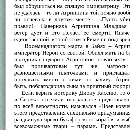
был обрушиться на спящую императрицу. Эт
не удалась – то ли Агриппина той ночью вообщ
ли ночевала в другом месте… «Пусть уби
правил!» Наверняка Агриппина Младшая 
ветер дует и кто желает ее смерти. Инач
единственной, кто об этом в Риме не подозр
Восемнадцатого марта в Байях – Агрипп
император Нерон со свитой. Обнял мать на бе
праздника подарил Агриппине новую яхту. 
был пришвартован тут же; матросы 
разноцветными платочками и приглаша
поплавать вместе с ними по заливу. Агри
быть, поблагодарила сына за приятный сюрп
Если верить историку Диону Кассию, то 
и Сенека посетили театральное представлен
по всей вероятности, назывался «Ноев ковче
этого представления специально придуманна
раздвинула чрево бутафорского корабля и в
всевозможные твари – парами. Представл