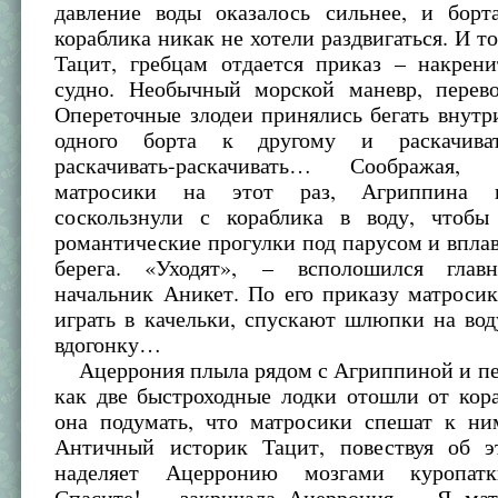
давление воды оказалось сильнее, и борта
кораблика никак не хотели раздвигаться. И то
Тацит, гребцам отдается приказ – накрени
судно. Необычный морской маневр, перево
Опереточные злодеи принялись бегать внутр
одного борта к другому и раскачивать-
раскачивать-раскачивать… Соображая
матросики на этот раз, Агриппина 
соскользнули с кораблика в воду, чтобы
романтические прогулки под парусом и вплав
берега. «Уходят», – всполошился глав
начальник Аникет. По его приказу матроси
играть в качельки, спускают шлюпки на во
вдогонку…
Ацеррония плыла рядом с Агриппиной и пер
как две быстроходные лодки отошли от кор
она подумать, что матросики спешат к н
Античный историк Тацит, повествуя об э
наделяет Ацерронию мозгами куропатк
Спасите! – закричала Ацеррония. – Я мат