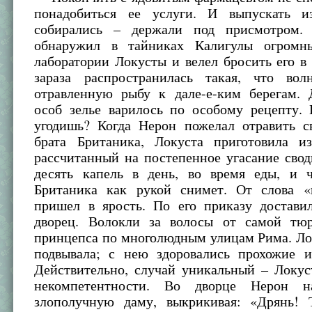
понадобиться ее услуги. И выпускать 
собирались – держали под присмотром.
обнаружил в тайниках Калигулы огромн
лаборатории Локусты и велел бросить его в 
зараза распространилась такая, что во
отравленную рыбу к дале-е-ким берегам.
особ зелье варилось по особому рецепту. 
угодишь? Когда Нерон пожелал отравить св
брата Британика, Локуста приготовила и
рассчитанный на постепенное угасание свод
десять капель в день, во время еды, и 
Британика как рукой снимет. От слова 
пришел в ярость. По его приказу достави
дворец. Волокли за волосы от самой тю
принцепса по многолюдным улицам Рима. Ло
подвывала; с нею здоровались прохожие и
Действительно, случай уникальный – Локус
некомпетентности. Во дворце Нерон н
злополучную даму, выкрикивая: «Дрянь! 