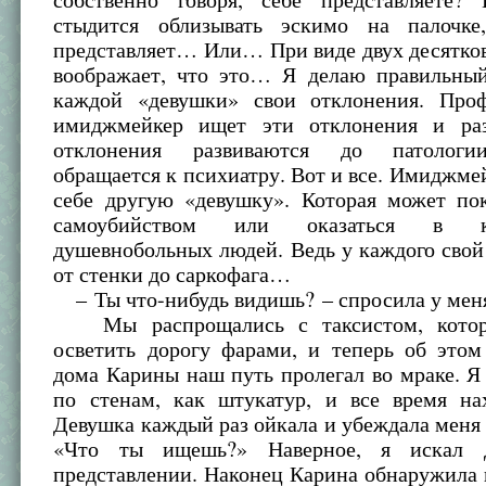
стыдится облизывать эскимо на палочке
представляет… Или… При виде двух десятко
воображает, что это… Я делаю правильный
каждой «девушки» свои отклонения. Про
имиджмейкер ищет эти отклонения и раз
отклонения развиваются до патологи
обращается к психиатру. Вот и все. Имиджме
себе другую «девушку». Которая может по
самоубийством или оказаться в к
душевнобольных людей. Ведь у каждого сво
от стенки до саркофага…
– Ты что-нибудь видишь? – спросила у мен
Мы распрощались с таксистом, котор
осветить дорогу фарами, и теперь об этом
дома Карины наш путь пролегал во мраке. 
по стенам, как штукатур, и все время на
Девушка каждый раз ойкала и убеждала меня 
«Что ты ищешь?» Наверное, я искал 
представлении. Наконец Карина обнаружила 