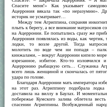
Спасите меня!» Как указывает самодово
Ацеррония вякала так «по неразумию». Д
историк не усматривает…
Между тем Агриппина, сохраняя инкогнит
плыть к берегу, а все внимание матросиков с
на Ацерронии. Ее попытались сразу же приб
Ацеррония появлялась из воды, как чертик, 
лодки, то возле другой. Тогда матроси
молотить по воде чем ни попадя – палк
кинжалами, – вокруг Ацерронии кипело море
изрезанное, избитое. Кто-то изловчился 
Ацерронию рыбацкую сеть… Служанка Аг
всего лишь женщиной и скончалась от пято
удара по голове.
Благодаря Ацерронии мать императора избе
на этот раз. Агриппину подобрала лодка
доставила на виллу в Баулах. И моменталь
побережье Кумского залива облетела весть
спасении Агриппины. Возбужденный наро