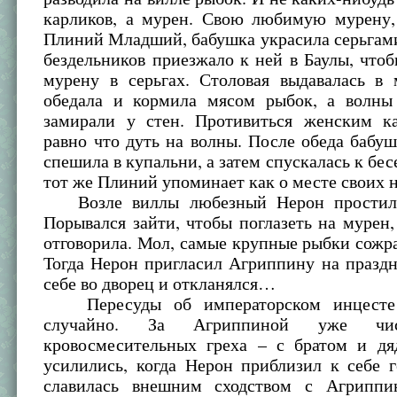
карликов, а мурен. Свою любимую мурену,
Плиний Младший, бабушка украсила серьгам
бездельников приезжало к ней в Баулы, чтоб
мурену в серьгах. Столовая выдавалась в 
обедала и кормила мясом рыбок, а волны
замирали у стен. Противиться женским к
равно что дуть на волны. После обеда баб
спешила в купальни, а затем спускалась к бес
тот же Плиний упоминает как о месте своих
Возле виллы любезный Нерон простилс
Порывался зайти, чтобы поглазеть на мурен
отговорила. Мол, самые крупные рыбки сожра
Тогда Нерон пригласил Агриппину на празд
себе во дворец и откланялся…
Пересуды об императорском инцесте 
случайно. За Агриппиной уже чис
кровосмесительных греха – с братом и дя
усилились, когда Нерон приблизил к себе г
славилась внешним сходством с Агриппи