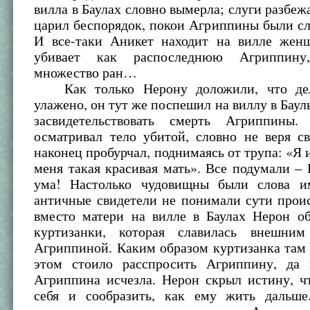
вилла в Баулах словно вымерла; слуги разбеж
царил беспорядок, покои Агриппины были с
И все-таки Аникет находит на вилле жен
убивает как распоследнюю Агриппину
множество ран…
Как только Нерону доложили, что дел
улажено, он тут же поспешил на виллу в Баул
засвидетельствовать смерть Агриппины.
осматривал тело убитой, словно не веря с
наконец пробурчал, поднимаясь от трупа: «Я и
меня такая красивая мать». Все подумали –
ума! Настолько чудовищны были слова и
античные свидетели не понимали сути прои
вместо матери на вилле в Баулах Нерон о
куртизанки, которая славилась внешним
Агриппиной. Каким образом куртизанка там 
этом стоило расспросить Агриппину, да
Агриппина исчезла. Нерон скрыл истину, ч
себя и сообразить, как ему жить дальше