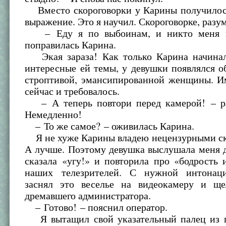
Вместо скороговорки у Карины получилос
выражение. Это я научил. Скороговорке, разум
– Еду я по выбоинам, и никто меня н
поправилась Карина.
Экая зараза! Как только Карина начинал
интересные ей темы, у девушки появлялся о
строптивой, эмансипированной женщины. И
сейчас и требовалось.
– А теперь повтори перед камерой! – ра
Немедленно!
– То же самое? – оживилась Карина.
Я не хуже Карины владею нецензурными ск
А лучше. Поэтому девушка выслушала меня 
сказала «угу!» и повторила про «бодрость 
наших телезрителей. С нужной интонаци
заснял это веселье на видеокамеру и щ
дремавшего администратора.
– Готово! – пояснил оператор.
Я вытащил свой указательный палец из п