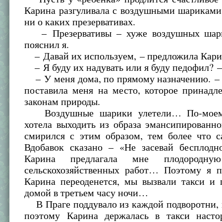
Карина разгуливала с воздушными шариками
ни о каких презервативах.
– Презервативы – хуже воздушных шари
пояснил я.
– Давай их используем, – предложила Кари
– Я буду их надувать или я буду педофил? –
– У меня дома, по прямому назначению. – 
поставила меня на место, которое принадл
законам природы.
Воздушные шарики улетели… По-моему
хотела выходить из образа эмансипированн
смирился с этим образом, тем более что с
Вдобавок сказано – «Не засевай бесплодн
Карина предлагала мне плодородн
сельскохозяйственных работ… Поэтому я п
Карина переоденется, мы вызвали такси и 
домой в третьем часу ночи…
В Праге поддувало из каждой подворотни, 
поэтому Карина держалась в такси наст