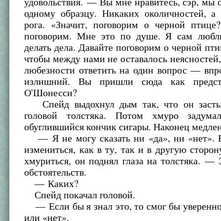
удовольствия. — Вы мне нравитесь, сэр, мы 
одному образцу. Никаких околичностей, а 
рога. «Значит, поговорим о черной птице?
поговорим. Мне это по душе. Я сам люб
делать дела. Давайте поговорим о черной птиц
чтобы между нами не оставалось неясностей,
любезности ответить на один вопрос — впр
излишний. Вы пришли сюда как предст
О'Шонесси?
Спейд выдохнул дым так, что он засты
головой толстяка. Потом хмуро задумал
обуглившийся кончик сигары. Наконец медлен
— Я не могу сказать ни «да», ни «нет». 
измениться, как в ту, так и в другую сторо
хмуриться, он поднял глаза на толстяка. — 
обстоятельств.
— Каких?
Спейд покачал головой.
— Если бы я знал это, то смог бы уверенно
или «нет».