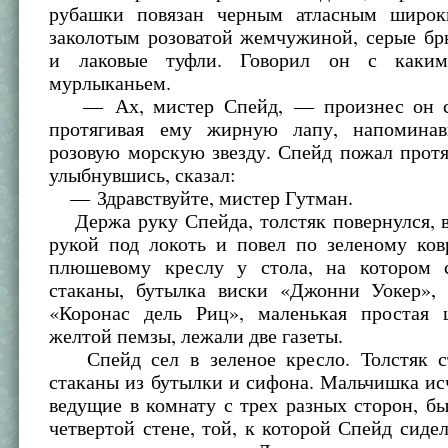
рубашки повязан черным атласным широк
заколотым розоватой жемчужиной, серые бр
и лаковые туфли. Говорил он с каким
мурлыканьем.
— Ах, мистер Спейд, — произнес он с
протягивая ему жирную лапу, напомина
розовую морскую звезду. Спейд пожал прот
улыбнувшись, сказал:
— Здравствуйте, мистер Гутман.
Держа руку Спейда, толстяк повернулся, в
рукой под локоть и повел по зеленому ков
плюшевому креслу у стола, на котором 
стаканы, бутылка виски «Джонни Уокер», 
«Коронас дель Риц», маленькая простая 
желтой пемзы, лежали две газеты.
Спейд сел в зеленое кресло. Толстяк с
стаканы из бутылки и сифона. Мальчишка исч
ведущие в комнату с трех разных сторон, б
четвертой стене, той, к которой Спейд сиде