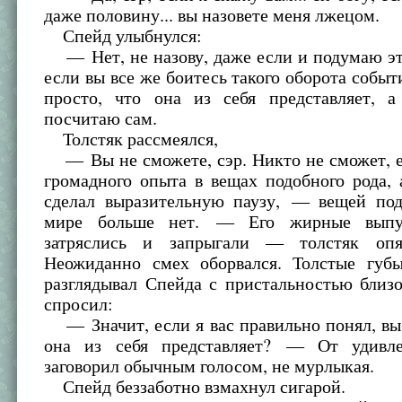
даже половину... вы назовете меня лжецом.
Спейд улыбнулся:
— Нет, не назову, даже если и подумаю эт
если вы все же боитесь такого оборота событ
просто, что она из себя представляет, 
посчитаю сам.
Толстяк рассмеялся,
— Вы не сможете, сэр. Никто не сможет, е
громадного опыта в вещах подобного рода,
сделал выразительную паузу, — вещей под
мире больше нет. — Его жирные выпу
затряслись и запрыгали — толстяк опят
Неожиданно смех оборвался. Толстые губ
разглядывал Спейда с пристальностью близ
спросил:
— Значит, если я вас правильно понял, вы 
она из себя представляет? — От удивл
заговорил обычным голосом, не мурлыкая.
Спейд беззаботно взмахнул сигарой.