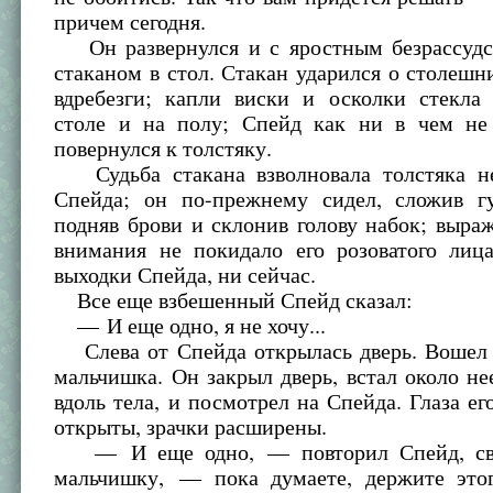
причем сегодня.
Он развернулся и с яростным безрассудс
стаканом в стол. Стакан ударился о столешн
вдребезги; капли виски и осколки стекла 
столе и на полу; Спейд как ни в чем не
повернулся к толстяку.
Судьба стакана взволновала толстяка н
Спейда; он по-прежнему сидел, сложив г
подняв брови и склонив голову набок; выра
внимания не покидало его розоватого лиц
выходки Спейда, ни сейчас.
Все еще взбешенный Спейд сказал:
— И еще одно, я не хочу...
Слева от Спейда открылась дверь. Вошел
мальчишка. Он закрыл дверь, встал около не
вдоль тела, и посмотрел на Спейда. Глаза е
открыты, зрачки расширены.
— И еще одно, — повторил Спейд, све
мальчишку, — пока думаете, держите это