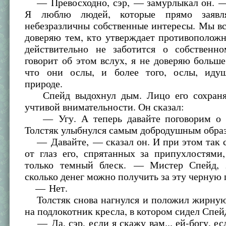
— Превосходно, сэр, — замурлыкал он. —
Я люблю людей, которые прямо заявл
небезразличны собственные интересы. Мы вс
доверяю тем, кто утверждает противоположн
действительно не заботится о собственн
говорит об этом вслух, я не доверяю больше
что они ослы, и более того, ослы, иду
природе.
Спейд выдохнул дым. Лицо его сохраня
учтивой внимательности. Он сказал:
— Угу. А теперь давайте поговорим о ч
Толстяк улыбнулся самым добродушным обра
— Давайте, — сказал он. И при этом так с
от глаз его, спрятанных за припухлостями
только темный блеск. — Мистер Спейд, 
сколько денег можно получить за эту черную
— Нет.
Толстяк снова нагнулся и положил жирную
на подлокотник кресла, в котором сидел Спей
— Да, сэр, если я скажу вам... ей-богу, ес