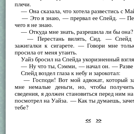
плечи.
— Она сказала, что хотела развестись с Май
— Это я знаю, — прервал ее Спейд. — Пер
чего я не знаю.
— Откуда мне знать, разрешила ли бы она?
— Перестань вилять, Сид. — Спейд п
зажигалки к сигарете. — Говори мне тольк
просила от меня утаить.
Уайз бросил на Спейда укоризненный взгля
— Ну что ты, Сэмми, — начал он. — Разве 
Спейд воздел глаза к небу и зарокотал:
— Господи! Вот мой адвокат, который за
мне немалые деньги, но, чтобы получит
сведения, я должен становиться перед ним н
посмотрел на Уайза. — Как ты думаешь, зачем
тебе?
<<
>>