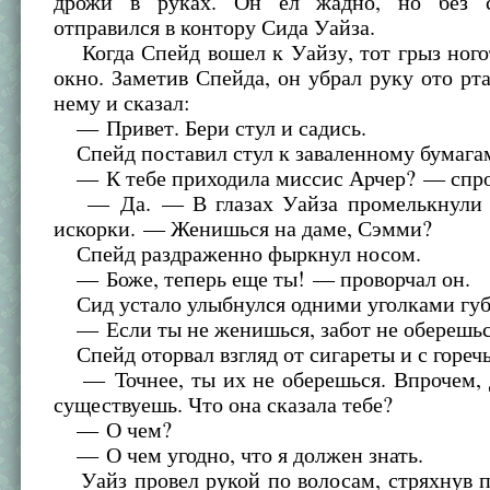
дрожи в руках. Он ел жадно, но без с
отправился в контору Сида Уайза.
Когда Спейд вошел к Уайзу, тот грыз ного
окно. Заметив Спейда, он убрал руку ото рта
нему и сказал:
— Привет. Бери стул и садись.
Спейд поставил стул к заваленному бумагам
— К тебе приходила миссис Арчер? — спро
— Да. — В глазах Уайза промелькнули е
искорки. — Женишься на даме, Сэмми?
Спейд раздраженно фыркнул носом.
— Боже, теперь еще ты! — проворчал он.
Сид устало улыбнулся одними уголками губ
— Если ты не женишься, забот не оберешьс
Спейд оторвал взгляд от сигареты и с гореч
— Точнее, ты их не оберешься. Впрочем, д
существуешь. Что она сказала тебе?
— О чем?
— О чем угодно, что я должен знать.
Уайз провел рукой по волосам, стряхнув п