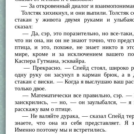
— За откровенный диалог и взаимопонима
Толстяк хихикнул, и они выпили. Толстяк с
стакан у живота двумя руками и улыбая
сказал:
— Да, сэр, это поразительно, но все-таки,
что ни она, ни он не знают точно, что предст
птица, и это, похоже, не знает никто в э
мире, кроме и за исключением вашего по
Каспера Гутмана, эсквайра.
— Прекрасно. — Спейд стоял, широко ра
одну руку он засунул в карман брюк, а в 
стакан с виски. — Когда я выслушаю ваш расс
только двое.
— Математически все правильно, сэр. — Г
заискрились, — но, — он заулыбался, — я 
расскажу вам о птице.
— Не валяйте дурака, — сказал Спейд те
знаете, что она из себя представляет. Я 
Именно поэтому мы и встретились.