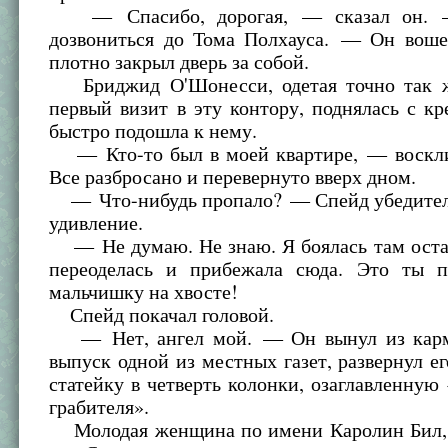
— Спасибо, дорогая, — сказал он. —
дозвониться до Тома Полхауса. — Он воше
плотно закрыл дверь за собой.
Бриджид О'Шонесси, одетая точно так ж
первый визит в эту контору, поднялась с кр
быстро подошла к нему.
— Кто-то был в моей квартире, — воскл
Все разбросано и перевернуто вверх дном.
— Что-нибудь пропало? — Спейд убедител
удивление.
— Не думаю. Не знаю. Я боялась там остав
переоделась и прибежала сюда. Это ты 
мальчишку на хвосте!
Спейд покачал головой.
— Нет, ангел мой. — Он вынул из карм
выпуск одной из местных газет, развернул ег
статейку в четверть колонки, озаглавленную
грабителя».
Молодая женщина по имени Каролин Бил,