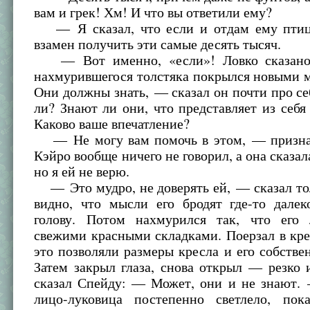
вам и грек! Хм! И что вы ответили ему?
— Я сказал, что если и отдам ему птиц
взамен получить эти самые десять тысяч.
— Вот именно, «если»! Ловко сказано
нахмурившегося толстяка покрылся новыми
Они должны знать, — сказал он почти про с
ли? Знают ли они, что представляет из себя
Каково ваше впечатление?
— Не могу вам помочь в этом, — призна
Кэйро вообще ничего не говорил, а она сказала
но я ей не верю.
— Это мудро, не доверять ей, — сказал то
видно, что мысли его бродят где-то далек
голову. Потом нахмурился так, что его
свежими красными складками. Поерзал в кре
это позволяли размеры кресла и его собстве
Затем закрыл глаза, снова открыл — резко
сказал Спейду: — Может, они и не знают. 
лицо-луковица постепенно светлело, по