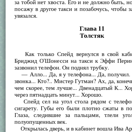
за тобой нет хвоста. Его и не должно быть, но
посажу в другое такси и позабочусь, чтобы з
увязался.
Глава 11
Толстяк
Как только Спейд вернулся в свой каби
Бриджид О'Шонесси на такси к Эффи Перин,
зазвонил телефон. Он поднял трубку.
— Алло... Да, я у телефона... Да, получил.
звонка... Кто?.. Мистер Гутман? Ах, да, коне
чем скорее, тем лучше... Двенадцатый К... Х
через пятнадцать минут... Хорошо.
Спейд сел на угол стола рядом с телефо
сигарету. Губы его были плотно сжаты в п
Глаза, следившие за пальцами, тлели уго
полуопущенных век.
Открылась дверь, и в кабинет вошла Ива Ар