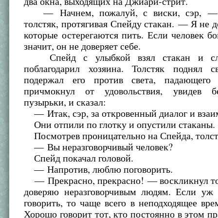
два окна, выходящих на Джиари-стрит.
— Начнем, пожалуй, с виски, сэр, —
толстяк, протягивая Спейду стакан. — Я не 
которые остерегаются пить. Если человек бо
значит, он не доверяет себе.
Спейд с улыбкой взял стакан и сл
поблагодарил хозяина. Толстяк поднял 
подержал его против света, падающего
причмокнул от удовольствия, увидев б
пузырьки, и сказал:
— Итак, сэр, за откровенный диалог и вза
Они отпили по глотку и опустили стаканы.
Посмотрев проницательно на Спейда, толст
— Вы неразговорчивый человек?
Спейд покачал головой.
— Напротив, люблю поговорить.
— Прекрасно, прекрасно! — воскликнул то
доверяю неразговорчивым людям. Если уж
говорить, то чаще всего в неподходящее вре
Хорошо говорит тот, кто постоянно в этом п