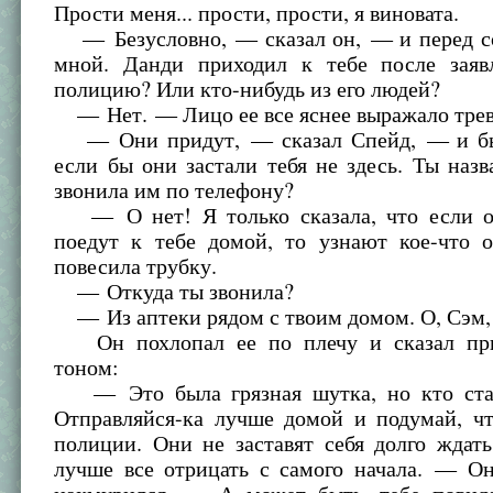
Прости меня... прости, прости, я виновата.
— Безусловно, — сказал он, — и перед со
мной. Данди приходил к тебе после зая
полицию? Или кто-нибудь из его людей?
— Нет. — Лицо ее все яснее выражало трев
— Они придут, — сказал Спейд, — и бы
если бы они застали тебя не здесь. Ты назва
звонила им по телефону?
— О нет! Я только сказала, что если о
поедут к тебе домой, то узнают кое-что о
повесила трубку.
— Откуда ты звонила?
— Из аптеки рядом с твоим домом. О, Сэм, 
Он похлопал ее по плечу и сказал пр
тоном:
— Это была грязная шутка, но кто стар
Отправляйся-ка лучше домой и подумай, ч
полиции. Они не заставят себя долго ждат
лучше все отрицать с самого начала. — Он