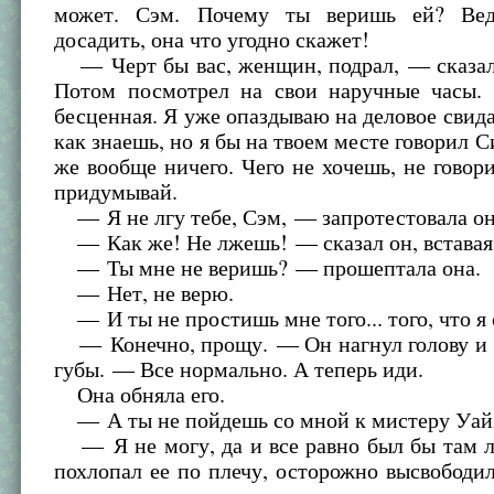
может. Сэм. Почему ты веришь ей? Ве
досадить, она что угодно скажет!
— Черт бы вас, женщин, подрал, — сказал 
Потом посмотрел на свои наручные часы.
бесценная. Я уже опаздываю на деловое свид
как знаешь, но я бы на твоем месте говорил С
же вообще ничего. Чего не хочешь, не говори
придумывай.
— Я не лгу тебе, Сэм, — запротестовала он
— Как же! Не лжешь! — сказал он, вставая
— Ты мне не веришь? — прошептала она.
— Нет, не верю.
— И ты не простишь мне того... того, что я 
— Конечно, прощу. — Он нагнул голову и п
губы. — Все нормально. А теперь иди.
Она обняла его.
— А ты не пойдешь со мной к мистеру Уай
— Я не могу, да и все равно был бы там
похлопал ее по плечу, осторожно высвободил