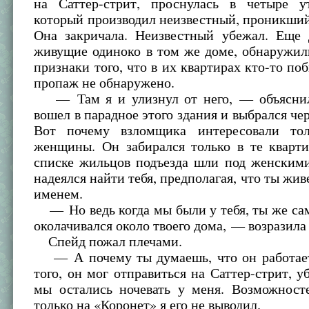
на Саттер-стрит, проснулась в четыре 
который производил неизвестный, проникший
Она закричала. Неизвестный убежал. Еще
живущие одиноко в том же доме, обнаружил
признаки того, что в их квартирах кто-то по
пропаж не обнаружено.
— Там я и улизнул от него, — объясни
вошел в парадное этого здания и выбрался чер
Вот почему взломщика интересовали тол
женщины. Он забирался только в те кварти
списке жильцов подъезда шли под женским
надеялся найти тебя, предполагая, что ты жи
именем.
— Но ведь когда мы были у тебя, ты же сам
околачивался около твоего дома, — возразила 
Спейд пожал плечами.
— А почему ты думаешь, что он работае
того, он мог отправиться на Саттер-стрит, у
мы остались ночевать у меня. Возможносте
только на «Коронет» я его не выводил.