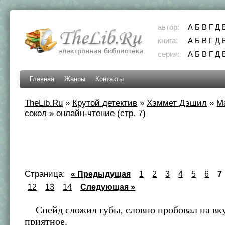
автор:
А
Б
В
Г
Д
книга:
А
Б
В
Г
Д
серия:
А
Б
В
Г
Д
Главная
Жанры
Контакты
TheLib.Ru
»
Крутой детектив
»
Хэммет Дэшил
»
М
сокол
»
онлайн-чтение (стр. 7)
Страница:
« Предыдущая
1
2
3
4
5
6
7
12
13
14
Следующая »
Спейд сложил губы, словно пробовал на вку
приятное.