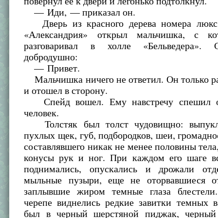
повернул ее к двери и легонько подтолкнул.
— Иди, — приказал он.
Дверь из красного дерева номера люкс 
«Александрия» открыл мальчишка, с к
разговаривал в холле «Бельведера». 
добродушно:
— Привет.
Мальчишка ничего не ответил. Он только р
и отошел в сторону.
Спейд вошел. Ему навстречу спешил о
человек.
Толстяк был толст чудовищно: выпукл
пухлых щек, губ, подбородков, шеи, громадно
составлявшего никак не менее половины тела
конусы рук и ног. При каждом его шаге в
поднимались, опускались и дрожали отд
мыльные пузыри, еще не оторвавшиеся о
заплывшие жиром темные глаза блестели
черепе виднелись редкие завитки темных в
был в черный шерстяной пиджак, черный