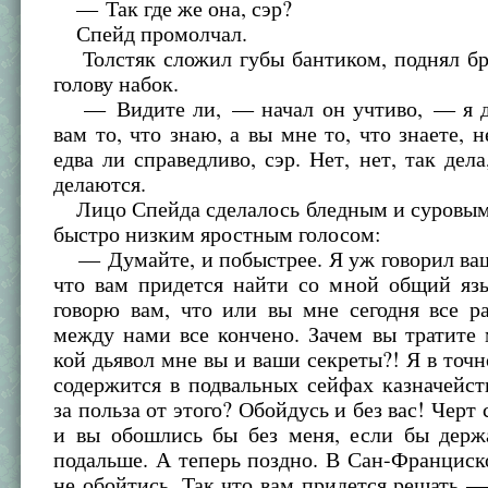
— Так где же она, сэр?
Спейд промолчал.
Толстяк сложил губы бантиком, поднял бр
голову набок.
— Видите ли, — начал он учтиво, — я д
вам то, что знаю, а вы мне то, что знаете, н
едва ли справедливо, сэр. Нет, нет, так дела
делаются.
Лицо Спейда сделалось бледным и суровым.
быстро низким яростным голосом:
— Думайте, и побыстрее. Я уж говорил ваш
что вам придется найти со мной общий язы
говорю вам, что или вы мне сегодня все р
между нами все кончено. Зачем вы тратите
кой дьявол мне вы и ваши секреты?! Я в точн
содержится в подвальных сейфах казначейст
за польза от этого? Обойдусь и без вас! Черт
и вы обошлись бы без меня, если бы держ
подальше. А теперь поздно. В Сан-Франциск
не обойтись. Так что вам придется решать 