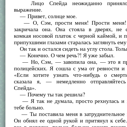
Лицо Спейда неожиданно приняло 
выражение.
— Привет, солнце мое.
— О, Сэм, прости меня! Прости меня!
закричала она. Она стояла в дверях, не с
комкая носовой платок с черной каймой, и
припухшими глазами старалась заглянуть ему 
Он так и остался сидеть на углу стола. Толь
— Конечно. О чем речь?! Я уже забыл.
— Но, Сэм, — завопила она, — это я пр
полицейских. Я сошла с ума от ревности и
«Если хотите узнать что-нибудь о смер
сказала я, — немедленно отправляйтесь
Спейда».
— Почему ты так решила?
— Я так не думала, просто рехнулась и х
тебе больно.
— Ты поставила меня в затруднительное
Он обнял ее одной рукой и притянул к себ
все в порядке, только больше ничего такого