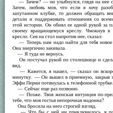
— Зачем? — он улыбнулся, глядя на нее с
Затем, любовь моя, что если я хочу разоб
запутанном клубке, то должен обращать вн
детали и поддерживать отношения со всем
этой истории. Он обнял ее одной рукой за п
своему вращающемуся креслу. Чмокнув в 
кресло. Сев на стол напротив нее, сказал:
— Теперь нам надо найти для тебя новое 
Она энергично закивала.
— Я туда не вернусь.
Он постучал рукой по столешнице и сдел
вид.
— Кажется, я нашел, — сказал он вскор
минутку. — Он вышел в приемную, закрыв з
Эффи Перин потянулась к телефонной трубке
— Сейчас еще раз позвоню.
— Позже. Твоя женская интуиция по-пре
тебе, что моя гостья непорочная мадонна?
Она бросила на него строгий взгляд.
— Что бы с ней ни приключилось, я по