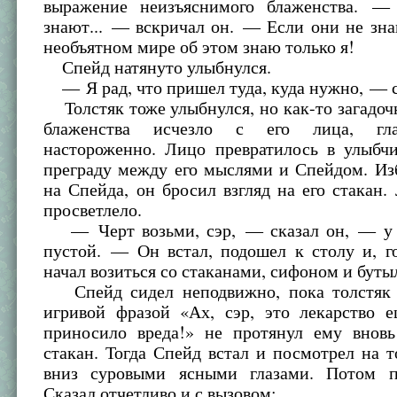
выражение неизъяснимого блаженства. —
знают... — вскричал он. — Если они не зна
необъятном мире об этом знаю только я!
Спейд натянуто улыбнулся.
— Я рад, что пришел туда, куда нужно, — с
Толстяк тоже улыбнулся, но как-то загадо
блаженства исчезло с его лица, гла
настороженно. Лицо превратилось в улыб
преграду между его мыслями и Спейдом. Из
на Спейда, он бросил взгляд на его стакан.
просветлело.
— Черт возьми, сэр, — сказал он, — у 
пустой. — Он встал, подошел к столу и, г
начал возиться со стаканами, сифоном и буты
Спейд сидел неподвижно, пока толстяк 
игривой фразой «Ах, сэр, это лекарство 
приносило вреда!» не протянул ему внов
стакан. Тогда Спейд встал и посмотрел на т
вниз суровыми ясными глазами. Потом п
Сказал отчетливо и с вызовом: