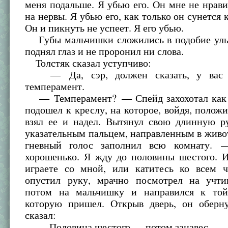
меня подальше. Я убью его. Он мне не нрави
на нервы. Я убью его, как только он сунется 
Он и пикнуть не успеет. Я его убью.
Губы мальчишки сложились в подобие улы
поднял глаз и не проронил ни слова.
Толстяк сказал уступчиво:
— Да, сэр, должен сказать, у вас н
темперамент.
— Темперамент? — Спейд захохотал как 
подошел к креслу, на которое, войдя, полож
взял ее и надел. Вытянул свою длинную р
указательным пальцем, направленным в живот
гневный голос заполнил всю комнату. 
хорошенько. Я жду до половины шестого. И
играете со мной, или катитесь ко всем
опустил руку, мрачно посмотрел на учтив
потом на мальчишку и направился к той
которую пришел. Открыв дверь, он оберн
сказал:
— Половина шестого — потом занавес.