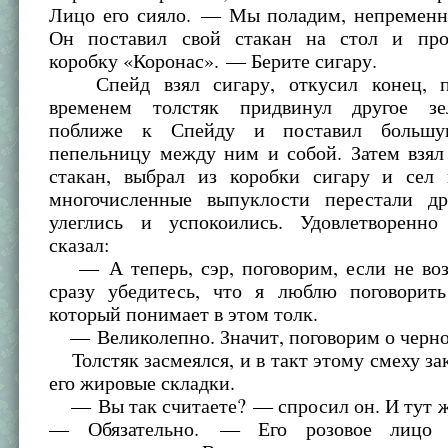
Лицо его сияло. — Мы поладим, непремен
Он поставил свой стакан на стол и про
коробку «Коронас». — Берите сигару.
Спейд взял сигару, откусил конец, п
временем толстяк придвинул другое зе
поближе к Спейду и поставил большу
пепельницу между ним и собой. Затем взял
стакан, выбрал из коробки сигару и сел 
многочисленные выпуклости перестали др
улеглись и успокоились. Удовлетворенно
сказал:
— А теперь, сэр, поговорим, если не воз
сразу убедитесь, что я люблю поговорить
который понимает в этом толк.
— Великолепно. Значит, поговорим о черно
Толстяк засмеялся, и в такт этому смеху за
его жировые складки.
— Вы так считаете? — спросил он. И тут ж
— Обязательно. — Его розовое лицо 