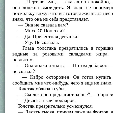
— Черт возьми, — сказал он спокойно, 
она должна выглядеть. Я знаю ее непомер
поскольку вижу, что вы готовы жизнь за нее о
знаю, что она из себя представляет.
— Она не сказала вам?
— Мисс О'Шонесси?
— Да. Прелестная девушка.
— Угу. Не сказала.
Глаза толстяка превратились в горящие
видные за розовыми складками жира.
невнятно:
— Она должна знать. — Потом добавил: —
не сказал?
— Кэйро осторожен. Он готов купить е
сообщить мне что-нибудь, чего я еще не знаю.
Толстяк облизал губы.
— Сколько он предлагает за нее? — спроси
— Десять тысяч долларов.
Толстяк презрительно усмехнулся.
— Десять тысяч, причем даже не фунтов, а