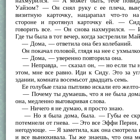
нахмурился. — А может быть, тебе повид
Уайзом? — Он снял руку с ее плеча, вын
визитную карточку, нацарапал что-то н
стороне и протянул карточку ей. — Си
говорить все. — Он снова нахмурился. — И
Где ты была в тот вечер, когда застрелили Ма
— Дома, — ответила она без колебаний.
Он покачал головой, глядя на нее с ухмылко
— Дома, — уверенно повторила она.
— Неправда, — сказал он, — но если ты н
этом, мне все равно. Иди к Сиду. Это за уг
здании, комната восемьсот двадцать семь.
Ее голубые глаза пытливо искали его желто
— Почему ты думаешь, что я не была дом
она, медленно выговаривая слова.
— Ничего я не думаю, я просто знаю.
— Но я была дома, была. — Губы ее скри
потемнели от гнева. — Это все Эффи Перин,
негодующе. — Я заметила, как она смотрела
и все вынюхивала. Ты же знаешь, что она м