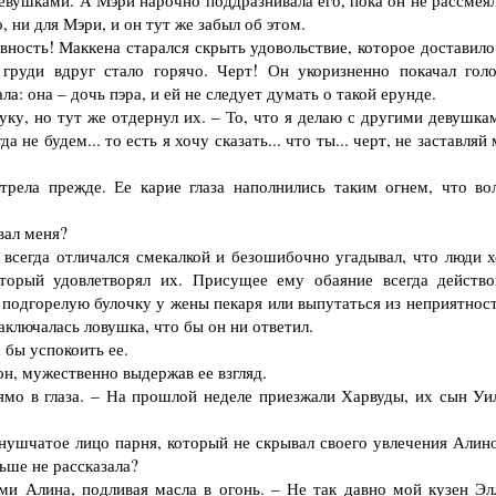
евушками. А Мэри нарочно поддразнивала его, пока он не рассмеял
, ни для Мэри, и он тут же забыл об этом.
ость! Маккена старался скрыть удовольствие, которое доставило
 груди вдруг стало горячо. Черт! Он укоризненно покачал голо
ла: она – дочь пэра, и ей не следует думать о такой ерунде.
ку, но тут же отдернул их. – То, что я делаю с другими девушкам
а не будем... то есть я хочу сказать... что ты... черт, не заставляй
ела прежде. Ее карие глаза наполнились таким огнем, что во
вал меня?
всегда отличался смекалкой и безошибочно угадывал, что люди х
торый удовлетворял их. Присущее ему обаяние всегда действо
подгорелую булочку у жены пекаря или выпутаться из неприятност
аключалась ловушка, что бы он ни ответил.
бы успокоить ее.
он, мужественно выдержав ее взгляд.
о в глаза. – На прошлой неделе приезжали Харвуды, их сын Уи
ушчатое лицо парня, который не скрывал своего увлечения Алино
ьше не рассказала?
и Алина, подливая масла в огонь. – Не так давно мой кузен Эл