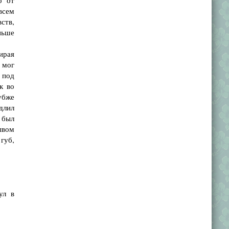
о от
всем
вств,
ньше
ирая
 мог
 под
к во
убже
длил
 был
ывом
губ,
ул в