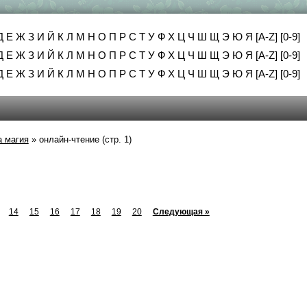
Д
Е
Ж
З
И
Й
К
Л
М
Н
О
П
Р
С
Т
У
Ф
Х
Ц
Ч
Ш
Щ
Э
Ю
Я
[A-Z]
[0-9]
Д
Е
Ж
З
И
Й
К
Л
М
Н
О
П
Р
С
Т
У
Ф
Х
Ц
Ч
Ш
Щ
Э
Ю
Я
[A-Z]
[0-9]
Д
Е
Ж
З
И
Й
К
Л
М
Н
О
П
Р
С
Т
У
Ф
Х
Ц
Ч
Ш
Щ
Э
Ю
Я
[A-Z]
[0-9]
а магия
»
онлайн-чтение (стр. 1)
14
15
16
17
18
19
20
Следующая »