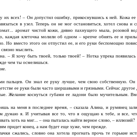
у их всех! – Он допустил ошибку, прикоснувшись к ней. Кожа ее 
вязаться в узел. Теперь он не мог остановиться, хотел снова и с
ромат... аромат чистой кожи, дивно пахнущего мыла, розовой во
о, каждая клеточка молили об одном – крепче обнять ее и приль
о. Но вместо этого он отпустил ее, и его руки беспомощно повис
 связно мыслить.
. – Я хочу быть твоей, только твоей! – Нотка упрека появилась 
ежде чем ты осмелишься.
ие.
 пальцев. Он знал ее руку лучше, чем свою собственную. Он 
детстве ее руки были часто шершавыми и грязными. Сейчас другое 
нные. Желание коснуться губами ее ладони было мучительным. Вм
шь на меня в последнее время, – сказала Алина, и румянец зали
м думаю я. И учитывая все то, что я ощущаю к тебе, и все, чт
вать хоть на миг... – она пыталась найти верное слово, – иллюзий?
ям придет конец, а нам будет еще хуже, чем прежде.
чки сжались, словно она хотела прогнать прочь те горькие ист