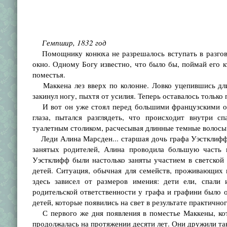
Гемпшир, 1832 год
Помощнику конюха не разрешалось вступать в разгово
окно. Одному Богу известно, что было бы, поймай его к
поместья.
Маккена лез вверх по колонне. Ловко уцепившись дли
закинул ногу, пыхтя от усилия. Теперь оставалось только 
И вот он уже стоял перед большими французскими окн
глаза, пытался разглядеть, что происходит внутри с
туалетным столиком, расчесывая длинные темные волосы.
Леди Алина Марсден... старшая дочь графа Уэстклиффа,
занятых родителей, Алина проводила большую часть 
Уэстклифф были настолько заняты участием в светской 
детей. Ситуация, обычная для семейств, проживающих 
здесь зависел от размеров имения: дети ели, спали 
родительской ответственности у графа и графини было 
детей, которые появились на свет в результате практично
С первого же дня появления в поместье Маккены, кото
продолжалась на протяжении десяти лет. Они дружили так