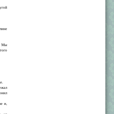
угой
лине
– Мы
того
е.
ежал
онил
е и,