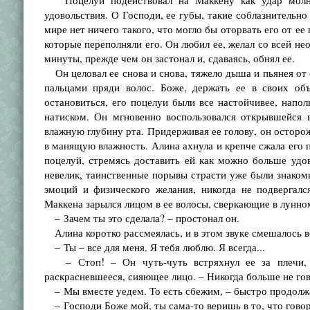
Поцелуй подействовал на Маккену как удар молнии.
удовольствия. О Господи, ее губы, такие соблазнительно
мире нет ничего такого, что могло бы оторвать его от ее
которые переполняли его. Он любил ее, желал со всей н
минуты, прежде чем он застонал и, сдаваясь, обнял ее.
Он целовал ее снова и снова, тяжело дыша и пьянея от с
пальцами пряди волос. Боже, держать ее в своих о
остановиться, его поцелуи были все настойчивее, напо
натиском. Он мгновенно воспользовался открывшейся 
влажную глубину рта. Придерживая ее голову, он осторож
в манящую влажность. Алина ахнула и крепче сжала его п
поцелуй, стремясь доставить ей как можно больше удо
невелик, таинственные порывы страсти уже были знакомы
эмоций и физического желания, никогда не подвергал
Маккена зарылся лицом в ее волосы, сверкающие в лунном
– Зачем ты это сделала? – простонал он.
Алина коротко рассмеялась, и в этом звуке смешалось вс
– Ты – все для меня. Я тебя люблю. Я всегда...
– Стоп! – Он чуть-чуть встряхнул ее за плечи, ч
раскрасневшееся, сияющее лицо. – Никогда больше не гов
– Мы вместе уедем. То есть сбежим, – быстро продолжала
– Господи Боже мой, ты сама-то веришь в то, что гово