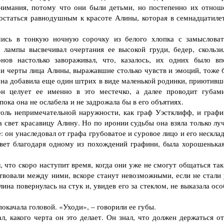
внимания, потому что они были детьми, но постепенно их отнош
 остаться равнодушным к красоте Алины, которая в семнадцатиле
сь в тонкую ночную сорочку из белого хлопка с замыслова
 лампы высвечивал очертания ее высокой груди, бедер, скользи
ов настолько завораживал, что, казалось, их одних было вп
 и черты лица Алины, выражавшие столько чувств и эмоций, тоже 
она добавила еще один штрих в виде маленькой родинки, приютивш
он целует ее именно в это местечко, а далее проводит губам
пока она не ослабела и не задрожала бы в его объятиях.
оль непримечательной наружности, как граф Уэстклифф, и графи
 свет красавицу Алину. Но по иронии судьбы она взяла только лу
 он унаследовал от графа грубоватое и суровое лицо и его нескла
свет благодаря одному из похождений графини, была хорошенькая
что скоро наступит время, когда они уже не смогут общаться так,
твовали между ними, вскоре станут невозможными, если не стали 
ина повернулась на стук и, увидев его за стеклом, не выказала ос
качала головой. «Уходи», – говорили ее губы.
 какого черта он это делает. Он знал, что должен держаться от