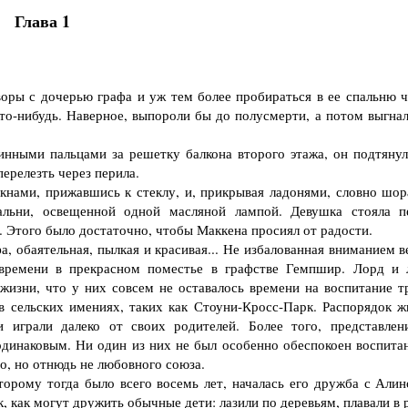
Глава 1
ры с дочерью графа и уж тем более пробираться в ее спальню ч
то-нибудь. Наверное, выпороли бы до полусмерти, а потом выгнал
нными пальцами за решетку балкона второго этажа, он подтянул
перелезть через перила.
ами, прижавшись к стеклу, и, прикрывая ладонями, словно шор
пальни, освещенной одной масляной лампой. Девушка стояла п
 Этого было достаточно, чтобы Маккена просиял от радости.
 обаятельная, пылкая и красивая... Не избалованная вниманием в
времени в прекрасном поместье в графстве Гемпшир. Лорд и 
жизни, что у них совсем не оставалось времени на воспитание т
в сельских имениях, таких как Стоуни-Кросс-Парк. Распорядок ж
и играли далеко от своих родителей. Более того, представлен
одинаковым. Ни один из них не был особенно обеспокоен воспита
го, но отнюдь не любовного союза.
рому тогда было всего восемь лет, началась его дружба с Алин
, как могут дружить обычные дети: лазили по деревьям, плавали в 