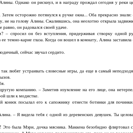
Алины. Однако он рискнул, и в награду прождал сегодня у реки ц
Затем осторожно потянулся к ручке окна... Оба прекрасно знали: 
ову, не на голову Алины. Сжалившись, она неохотно открыла задвиж
 равно, он радовался своей удаче.
– спросил он без вступления, придерживая створку одной ру
 ее темно-карие глаза. Когда он вошел в комнату, Алина заставила
лодичный, сейчас звучал сердито.
так любят устраивать словесные игры, да еще в самый неподход
вызов.
бя.
ругую компанию. – Заметив изумление на его лице, она нетерпе
рой шли к модистке.
 конюх посылал его к сапожнику отнести ботинки для починки
ина. – Я видела тебя с одной из деревенских девушек. Ты целова
 Это была Мэри, дочка мясника. Маккена безобидно флиртовал с