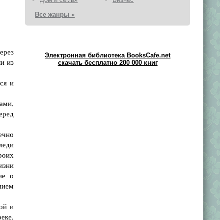
Все жанры »
ерез
Электронная библиотека BooksCafe.net
и из
скачать бесплатно 200 000 книг
ся и
ами,
еред
ечно
леди
роих
изни
ие о
нием
ой и
реке,