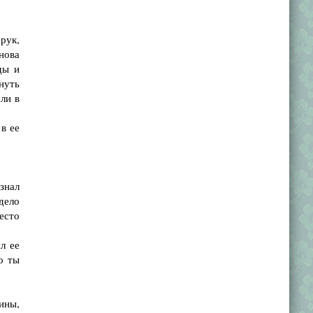
рук,
нова
ды и
нуть
ли в
в ее
знал
дело
есто
л ее
о ты
ины,