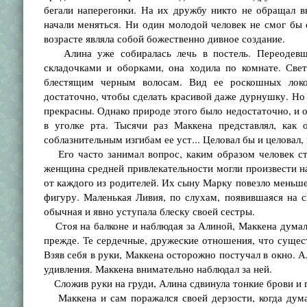
бегали наперегонки. На их дружбу никто не обращал 
начали меняться. Ни один молодой человек не смог бы
возрасте являла собой божественно дивное создание.
Алина уже собиралась лечь в постель. Переодевши
складочками и оборками, она ходила по комнате. Свет
блестящим черным волосам. Вид ее роскошных локон
достаточно, чтобы сделать красивой даже дурнушку. Но
прекрасны. Однако природе этого было недостаточно, и 
в уголке рта. Тысячи раз Маккена представлял, как 
соблазнительным изгибам ее уст... Целовал бы и целовал, 
Его часто занимал вопрос, каким образом человек ст
женщина средней привлекательности могли произвести на
от каждого из родителей. Их сыну Марку повезло меньше:
фигуру. Маленькая Ливия, по слухам, появившаяся на 
обычная и явно уступала блеску своей сестры.
Стоя на балконе и наблюдая за Алиной, Маккена думал, 
прежде. Те сердечные, дружеские отношения, что сущес
Взяв себя в руки, Маккена осторожно постучал в окно. Ал
удивления. Маккена внимательно наблюдал за ней.
Сложив руки на груди, Алина сдвинула тонкие брови и по
Маккена и сам поражался своей дерзости, когда думал,