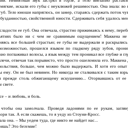
 Невнятный звук застрял в горле, а тело внезапно растаял
 мягкие, искали его губы с неуклюжей решимостью. Она знала: во 
 губ. Тело юноши напряглось, он замер, стараясь сдержать поток чу
еобузданностью, свойственной юности. Сдерживать себя удалось ме
ладости ее губ. Она отвечала, страстно прижимаясь к нему, переб
бъятиях было ни с чем не сравнимым ощущением! Маккена не
лняясь все большей страстью; ее губы не выдержали и раскрылись
возможностью, прошелся языком по гладкому ряду зубов, прони
но поглаживал волосы, а язык между тем проникал все глубже и гл
лечи, отвечая так порывисто, что просто ошеломила его. Маккена 
вольствия, больше, чем можно было выдержать. И хотя его опыт
 ему. Он не был невинен. Но никогда не сталкивался с таким взр
ся прежде столь обжигающему искушению... Оторвавшись от ее 
 свете.
е – и любовь, и боль.
тобы она замолчала. Проведя ладонями по ее рукам, заглян
ори так. А если скажешь, то я уеду из Стоуни-Кросс.
 она. – Мы уедем туда, где никто не найдет нас...
ришь? Это безумие!