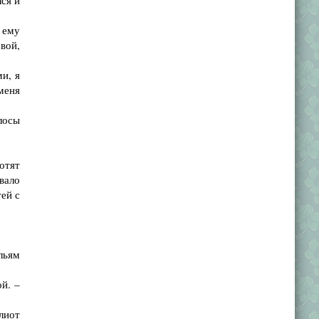
ся и
 ему
вой,
и, я
 меня
лосы
отят
вало
ей с
льям
й. –
лиот