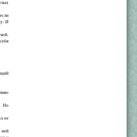
елых
если
ку. И
кой.
 себя
ящий
ливо
. Но
л ее
 ней