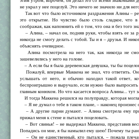
этим утром, впрочем, он делал это со всеми знакомыми д
не украл у нее поцелуй. Это ничего не значило ни для него
Так вот что было источником раздражения Алины – ревн
это открытие. Но чувство было столь сладкое, что в
соображая, как напомнить ей о том, что она и без того зна
– Алина, – начал он, подняв руки, чтобы взять ее за ру
никогда не смогу делать с тобой. Ты и я – друзья. И никогд
объяснять очевидное.
Алина посмотрела на него так, как никогда не смотр
зашевелились у него на голове.
– А если бы я была деревенская девушка, ты бы поцело
Пожалуй, впервые Маккена не знал, что ответить. Он 
услышать от него, и обычно находил такой ответ, ко
беспроигрышно и выручало, если нужно было выпросить 
главным конюхом. Но что касается вопроса Алины... тут з
И тогда Маккена решился на полуправду, которая могла 
– Я не думал о тебе в таком плане, – наконец произнес 
– А другие парни думают. – Алина смотрела ему прям
прижал меня к стене и пытался поцеловать.
– Вот свинья! – не выдержал Маккена, представив весн
Попадись он мне, я бы намылил ему шею! Почему ты ран
– Он не единственный, кто пытался, – пожала плечам