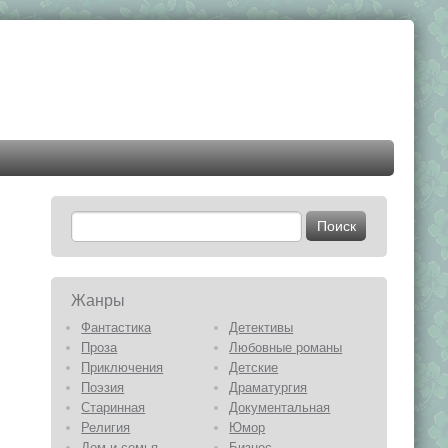
Жанры
Фантастика
Детективы
Проза
Любовные романы
Приключения
Детские
Поэзия
Драматургия
Старинная
Документальная
Религия
Юмор
Дом и семья
Бизнес