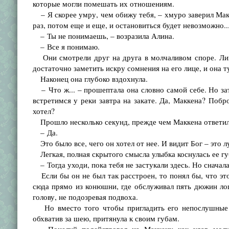
которые могли помешать их отношениям.
– Я скорее умру, чем обижу тебя, – хмуро заверил Макк
раз, потом еще и еще, и остановиться будет невозможно..
– Ты не понимаешь, – возразила Алина.
– Все я понимаю.
Они смотрели друг на друга в молчаливом споре. Лиц
достаточно заметить искру сомнения на его лице, и она ту
Наконец она глубоко вздохнула.
– Что ж... – прошептала она словно самой себе. Но за
встретимся у реки завтра на закате. Да, Маккена? Поб
хотел?
Прошло несколько секунд, прежде чем Маккена ответил
– Да.
Это было все, чего он хотел от нее. И видит Бог – это л
Легкая, полная скрытого смысла улыбка коснулась ее гу
– Тогда уходи, пока тебя не застукали здесь. Но сначала
Если бы он не был так расстроен, то понял бы, что это
сюда прямо из конюшни, где обслуживал пять дюжин ло
голову, не подозревая подвоха.
Но вместо того чтобы пригладить его непослушные ку
обхватив за шею, притянула к своим губам.