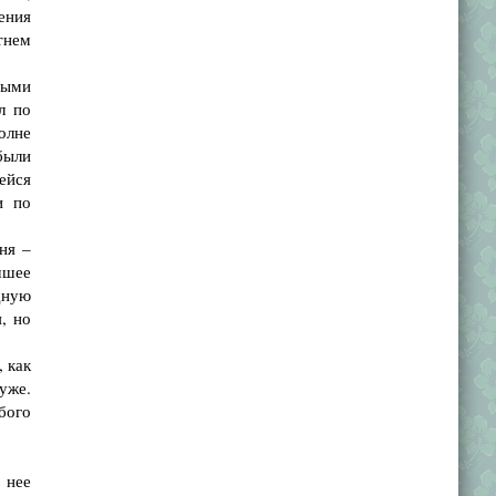
ения
тнем
тыми
л по
олне
были
ейся
и по
ня –
чшее
дную
, но
 как
уже.
обого
 нее