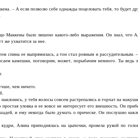
ена. – А если позволю себе однажды поцеловать тебя, то будет др
.
о Маккены было лишено какого-либо выражения. Он знал, что А
т же ухватится за нее.
тем спина ее выпрямилась, а тон стал ровным и рассудительным. 
росаем камешки, поговорим, может, порыбачим немного. Ты ведь э
:
учше, чем ничего.
б.
 наклонись, у тебя волосы совсем растрепались и торчат на макушк
 простая уловка и ее вовсе не интересует его внешность. Он приб
шадей, и ему некогда было думать о прическе. Он послушно накл
дри, Алина приподнялась на цыпочки, провела рукой по голов