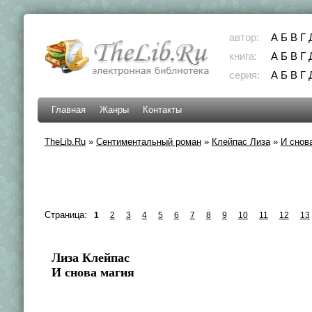
автор:
А
Б
В
Г
книга:
А
Б
В
Г
серия:
А
Б
В
Г
Главная
Жанры
Контакты
TheLib.Ru
»
Сентиментальный роман
»
Клейпас Лиза
»
И снов
Страница:
1
2
3
4
5
6
7
8
9
10
11
12
13
Лиза Клейпас
И снова магия