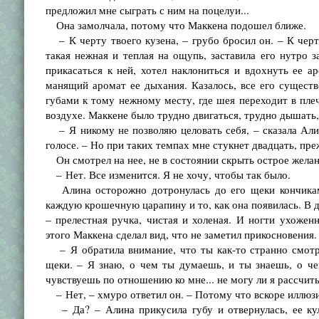
предложил мне сыграть с ним на поцелуи...
Она замолчала, потому что Маккена подошел ближе.
– К черту твоего кузена, – грубо бросил он. – К черт
такая нежная и теплая на ощупь, заставила его нутро за
прикасаться к ней, хотел наклониться и вдохнуть ее а
манящий аромат ее дыхания. Казалось, все его существ
губами к тому нежному месту, где шея переходит в плеч
воздухе. Маккене было трудно двигаться, трудно дышать,
– Я никому не позволяю целовать себя, – сказала Алина
голосе. – Но при таких темпах мне стукнет двадцать, пр
Он смотрел на нее, не в состоянии скрыть острое желан
– Нет. Все изменится. Я не хочу, чтобы так было.
Алина осторожно дотронулась до его щеки кончиками
каждую крошечную царапину и то, как она появилась. В 
– прелестная ручка, чистая и холеная. И ногти ухоже
этого Маккена сделал вид, что не заметил прикосновения.
– Я обратила внимание, что ты как-то странно смотри
щеки. – Я знаю, о чем ты думаешь, и ты знаешь, о че
чувствуешь по отношению ко мне... не могу ли я рассчиты
– Нет, – хмуро ответил он. – Потому что вскоре иллюзи
– Да? – Алина прикусила губу и отвернулась, ее кула