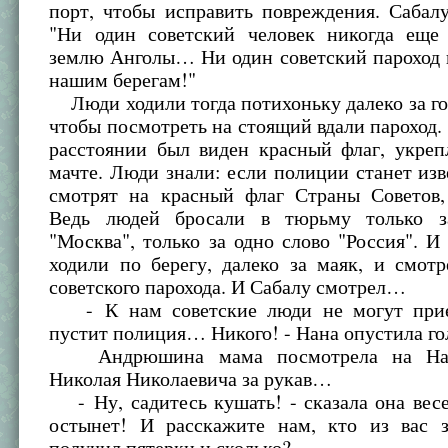
порт, чтобы исправить повреждения. Сабалу
"Ни один советский человек никогда еще
землю Анголы… Ни один советский пароход 
нашим берегам!"
Люди ходили тогда потихоньку далеко за гор
чтобы посмотреть на стоящий вдали пароход.
расстоянии был виден красный флаг, укреп
мачте. Люди знали: если полиции станет изв
смотрят на красный флаг Страны Советов,
Ведь людей бросали в тюрьму только з
"Москва", только за одно слово "Россия". И
ходили по берегу, далеко за маяк, и смот
советского парохода. И Сабалу смотрел…
- К нам советские люди не могут при
пустит полиция… Никого! - Нана опустила го
Андрюшина мама посмотрела на Нану
Николая Николаевича за рукав…
- Ну, садитесь кушать! - сказала она весе
остынет! И расскажите нам, кто из вас 
получил пятерки и сколько?