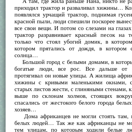
А там, где жила раньше Нана, никто не ра
приходил трактор и разваливал хижины… Ко
появлялся урчащий трактор, поднимая гусе
красной пыли, люди спешили поскорее выне
все свои вещи. И потом со слезами на глазах
трактор разравнивает красный песок на т
только что стоял убогий домик, в которо
котором прятались от дождя, в котором 
солнца…
Большой город с белыми домами, в котор
богатые люди, все рос. Все дальше от 
протягивал он новые улицы. А жилища афри
хижины с кривыми маленькими окнами, 
старых листов жести, с глиняными стенами, к
выше по склонам холмов, стоящих вокру
спасались от жестокого белого города белы
хозяев…
Дома африканцев не могли стоять там, 
белых людей… Так же как африканцы не мо
тем улицам, по которым ходили белые л