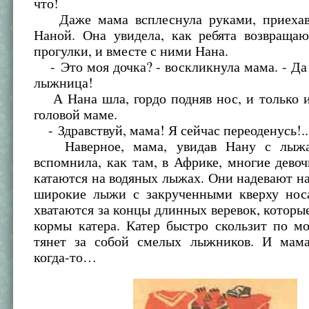
что!
Даже мама всплеснула руками, приехав 
Наной. Она увидела, как ребята возвраща
прогулки, и вместе с ними Нана.
- Это моя дочка? - воскликнула мама. - Да
лыжница!
А Нана шла, гордо подняв нос, и только и
головой маме.
- Здравствуй, мама! Я сейчас переоденусь!..
Наверное, мама, увидав Нану с лыжа
вспомнила, как там, в Африке, многие дево
катаются на водяных лыжах. Они надевают н
широкие лыжи с закрученными кверху нос
хватаются за концы длинных веревок, которы
кормы катера. Катер быстро скользит по м
тянет за собой смелых лыжников. И мама
когда-то…