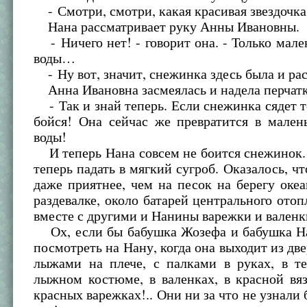
- Смотри, смотри, какая красивая звездочка
Нана рассматривает руку Анны Ивановны.
- Ничего нет! - говорит она. - Только мале
воды…
- Ну вот, значит, снежинка здесь была и рас
Анна Ивановна засмеялась и надела перчатк
- Так и знай теперь. Если снежинка сядет те
бойся! Она сейчас же превратится в мален
воды!
И теперь Нана совсем не боится снежинок.
теперь падать в мягкий сугроб. Оказалось, чт
даже приятнее, чем на песок на берегу океа
раздевалке, около батарей центрального отоп
вместе с другими и Нанины варежки и валенк
Ох, если бы бабушка Жозефа и бабушка Н
посмотреть на Нану, когда она выходит из две
лыжами на плече, с палками в руках, в т
лыжном костюме, в валенках, в красной вя
красных варежках!.. Они ни за что не узнали 