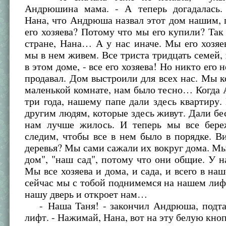
Андрюшина мама. - А теперь догадалась.
Нана, что Андрюша назвал этот дом нашим,
его хозяева? Потому что мы его купили? Так 
стране, Нана… А у нас иначе. Мы его хозяе
мы в нем живем. Все триста тридцать семей,
в этом доме, - все его хозяева! Но никто его 
продавал. Дом выстроили для всех нас. Мы к
маленькой комнате, нам было тесно… Когда
три года, нашему папе дали здесь квартиру.
другим людям, которые здесь живут. Дали бе
нам лучше жилось. И теперь мы все бер
следим, чтобы все в нем было в порядке. В
деревья? Мы сами сажали их вокруг дома. М
дом", "наш сад", потому что они общие. У на
Мы все хозяева и дома, и сада, и всего в наш
сейчас мы с тобой поднимемся на нашем лиф
нашу дверь и откроет нам…
- Наша Таня! - закончил Андрюша, подта
лифт. - Нажимай, Нана, вот на эту белую кно