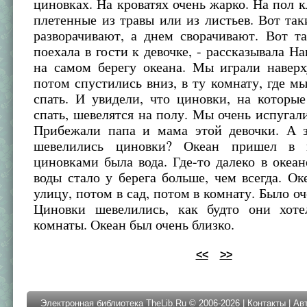
циновках. На кроватях очень жарко. На пол к
плетенные из травы или из листьев. Вот так
разворачивают, а днем сворачивают. Вот т
поехала в гости к девочке, - рассказывала На
на самом берегу океана. Мы играли наверх
потом спустились вниз, в ту комнату, где 
спать. И увидели, что циновки, на которы
спать, шевелятся на полу. Мы очень испугали
Прибежали папа и мама этой девочки. А з
шевелились циновки? Океан пришел в 
циновками была вода. Где-то далеко в океан
воды стало у берега больше, чем всегда. О
улицу, потом в сад, потом в комнату. Было 
Циновки шевелились, как будто они хот
комнаты. Океан был очень близко.
<<
>>
Электронная библиотека TheLib.Ru © 2006-2026 |
Контакты
|
Ав