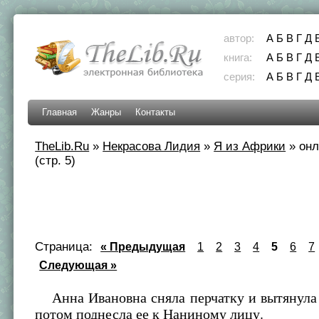
автор:
А
Б
В
Г
Д
книга:
А
Б
В
Г
Д
серия:
А
Б
В
Г
Д
Главная
Жанры
Контакты
TheLib.Ru
»
Некрасова Лидия
»
Я из Африки
»
онл
(стр. 5)
Страница:
« Предыдущая
1
2
3
4
5
6
7
Следующая »
Анна Ивановна сняла перчатку и вытянула 
потом поднесла ее к Наниному лицу.