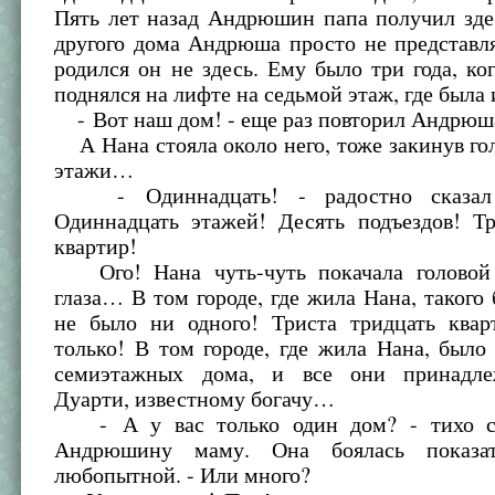
Пять лет назад Андрюшин папа получил зде
другого дома Андрюша просто не представля
родился он не здесь. Ему было три года, ко
поднялся на лифте на седьмой этаж, где была 
- Вот наш дом! - еще раз повторил Андрюш
А Нана стояла около него, тоже закинув гол
этажи…
- Одиннадцать! - радостно сказал
Одиннадцать этажей! Десять подъездов! Тр
квартир!
Ого! Нана чуть-чуть покачала головой
глаза… В том городе, где жила Нана, такого
не было ни одного! Триста тридцать квар
только! В том городе, где жила Нана, было
семиэтажных дома, и все они принадле
Дуарти, известному богачу…
- А у вас только один дом? - тихо с
Андрюшину маму. Она боялась показа
любопытной. - Или много?