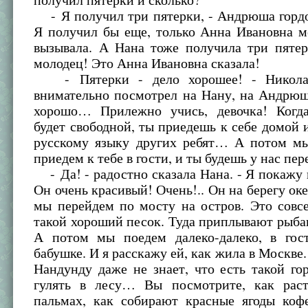
- Я получил три пятерки, - Андрюша гордо
Я получил бы еще, только Анна Ивановна м
вызывала. А Нана тоже получила три пятер
молодец! Это Анна Ивановна сказала!
- Пятерки - дело хорошее! - Никола
внимательно посмотрел на Нану, на Андрюш
хорошо… Прилежно учись, девочка! Когд
будет свободной, ты приедешь к себе домой 
русскому языку других ребят… А потом 
приедем к тебе в гости, и ты будешь у нас п
- Да! - радостно сказала Нана. - Я покажу 
Он очень красивый! Очень!.. Он на берегу о
мы перейдем по мосту на остров. Это совс
такой хороший песок. Туда приплывают рыб
А потом мы поедем далеко-далеко, в го
бабушке. И я расскажу ей, как жила в Москве
Нандунду даже не знает, что есть такой г
гулять в лесу… Вы посмотрите, как рас
пальмах, как собирают красные ягоды к