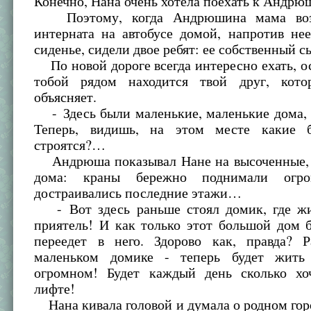
Конечно, Нана очень хотела поехать к Андрю
Поэтому, когда Андрюшина мама возв
интерната на автобусе домой, напротив не
сиденье, сидели двое ребят: ее собственный с
По новой дороге всегда интересно ехать, о
тобой рядом находится твой друг, кото
объясняет.
- Здесь были маленькие, маленькие дома, 
Теперь, видишь, на этом месте какие 
строятся?…
Андрюша показывал Нане на высоченные, 
дома: краны бережно поднимали огро
достраивались последние этажи…
- Вот здесь раньше стоял домик, где ж
приятель! И как только этот большой дом б
переедет в него. Здорово как, правда?
маленьком домике - теперь будет жить
огромном! Будет каждый день сколько хо
лифте!
Нана кивала головой и думала о родном гор