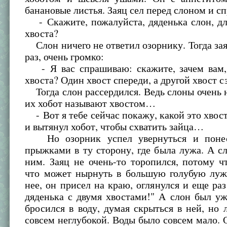
банановые листья. Заяц сел перед слоном и с
- Скажите, пожалуйста, дяденька слон, дл
хвоста?
Слон ничего не ответил озорнику. Тогда за
раз, очень громко:
- Я вас спрашиваю: скажите, зачем вам, 
хвоста? Один хвост спереди, а другой хвост с
Тогда слон рассердился. Ведь слоны очень н
их хобот называют хвостом…
- Вот я тебе сейчас покажу, какой это хвост!
и вытянул хобот, чтобы схватить зайца…
Но озорник успел увернуться и поне
прыжками в ту сторону, где была лужа. А с
ним. Заяц не очень-то торопился, потому ч
что может нырнуть в большую голубую луж
нее, он присел на краю, оглянулся и еще раз
дяденька с двумя хвостами!" А слон был уж
бросился в воду, думая скрыться в ней, но 
совсем неглубокой. Воды было совсем мало. 