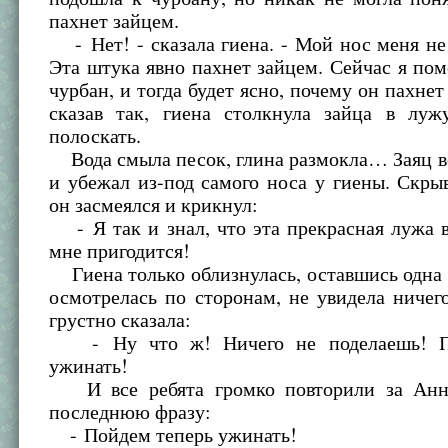
пахнет зайцем.
- Нет! - сказала гиена. - Мой нос меня н
Эта штука явно пахнет зайцем. Сейчас я пом
чурбан, и тогда будет ясно, почему он пахнет
сказав так, гиена столкнула зайца в луж
полоскать.
Вода смыла песок, глина размокла… Заяц в
и убежал из-под самого носа у гиены. Скрыв
он засмеялся и крикнул:
- Я так и знал, что эта прекрасная лужа 
мне пригодится!
Гиена только облизнулась, оставшись одна 
осмотрелась по сторонам, не увидела ничег
грустно сказала:
- Ну что ж! Ничего не поделаешь! П
ужинать!
И все ребята громко повторили за Анн
последнюю фразу:
- Пойдем теперь ужинать!