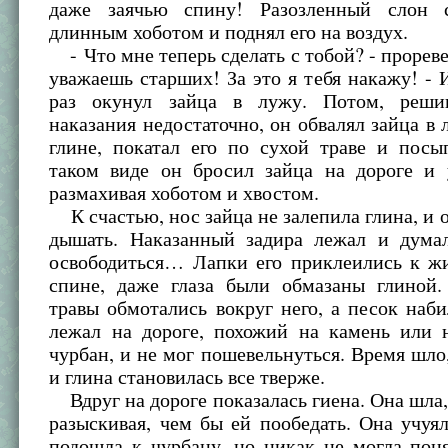
даже заячью спину! Разозленный слон с
длинным хоботом и поднял его на воздух.
- Что мне теперь сделать с тобой? - проревел
уважаешь старших! За это я тебя накажу! - 
раз окунул зайца в лужу. Потом, решив
наказания недостаточно, он обвалял зайца в
глине, покатал его по сухой траве и посы
таком виде он бросил зайца на дороге и 
размахивая хоботом и хвостом.
К счастью, нос зайца не залепила глина, и о
дышать. Наказанный задира лежал и дума
освободиться… Лапки его приклеились к жи
спине, даже глаза были обмазаны глиной.
травы обмотались вокруг него, а песок наб
лежал на дороге, похожий на камень или 
чурбан, и не мог пошевельнуться. Время шло,
и глина становилась все тверже.
Вдруг на дороге показалась гиена. Она шла,
разыскивая, чем бы ей пообедать. Она учуял
подошла к чурбану, но никак не могла пон