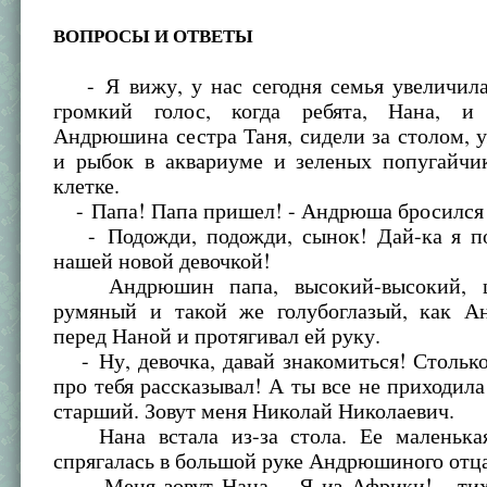
ВОПРОСЫ И ОТВЕТЫ
- Я вижу, у нас сегодня семья увеличилас
громкий голос, когда ребята, Нана, 
Андрюшина сестра Таня, сидели за столом, 
и рыбок в аквариуме и зеленых попугайчи
клетке.
- Папа! Папа пришел! - Андрюша бросился 
- Подожди, подожди, сынок! Дай-ка я п
нашей новой девочкой!
Андрюшин папа, высокий-высокий, ши
румяный и такой же голубоглазый, как А
перед Наной и протягивал ей руку.
- Ну, девочка, давай знакомиться! Стольк
про тебя рассказывал! А ты все не приходила
старший. Зовут меня Николай Николаевич.
Нана встала из-за стола. Ее маленькая
спрягалась в большой руке Андрюшиного отца
- Меня зовут Нана… Я из Африки! - тих