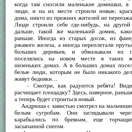
когда там сносили маленькие домишки, в
люди, и на их месте строили новые, крас
дома, никто из прежних жителей не переезж
Люди строили себе где-нибудь, на другой
дальше, такой же маленький домик, как
раньше. Иногда из старых досок, из фане
ржавого железа, а иногда переплетали пруть
больших деревьев, и обмазывали их 
поселялись на новом месте в таких ж
низеньких домах. А в больших домах посел
белые люди, которым не было никакого дел
живут бедняки…
- Смотри, как радуются ребята! Видиш
расчищает площадку? Здесь, наверное, раньше
а теперь будет строиться новый.
Андрюша с завистью смотрел на мальчишек
белым сугробам. Они заглядывали чере
карабкались по бревнам, еще торчащ
засыпанной снегом.