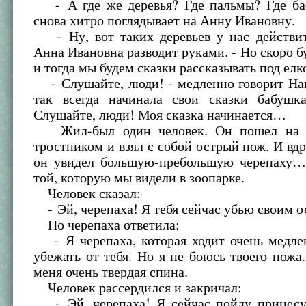
- А где же деревья? Где пальмы? Где ба
снова хитро поглядывает на Анну Ивановну.
- Ну, вот таких деревьев у нас действи
Анна Ивановна разводит руками. - Но скоро бу
и тогда мы будем сказки рассказывать под елк
- Слушайте, люди! - медленно говорит Нан
так всегда начинала свои сказки бабушк
Слушайте, люди! Моя сказка начинается…
Жил-был один человек. Он пошел на б
тростником и взял с собой острый нож. И вдр
он увидел большую-пребольшую черепаху
той, которую мы видели в зоопарке.
Человек сказал:
- Эй, черепаха! Я тебя сейчас убью своим 
Но черепаха ответила:
- Я черепаха, которая ходит очень медлен
убежать от тебя. Но я не боюсь твоего ножа
меня очень твердая спина.
Человек рассердился и закричал:
- Эй, черепаха! Я сейчас пойду принесу