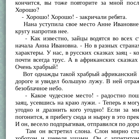
кончится, вы тоже повторите за мной пос
Хорошо?
- Хорошо! Хорошо! - закричали ребята.
Нана уступила свое место Анне Ивановне, 
кругу напротив нее.
- Как известно, зайцы водятся во всех ст
начала Анна Ивановна. - Но в разных страна
характеры. У нас, в русских сказках заяц - к
почти всегда трус. А в африканских сказках
Очень храбрый!
Вот однажды такой храбрый африканский з
дороге и увидел большую лужу. В ней отра
безоблачное небо.
- Какое чудесное место! - радостно по
заяц, усевшись на краю лужи. - Теперь я могу
угодно и дразнить кого угодно! Если за м
погонится, я прибегу сюда и нырну в это прек
И он, весело подпрыгивая, отправился по доро
Там он встретил слона. Слон мирно сто
хоботом и шевеля ушами. Он с аппетито