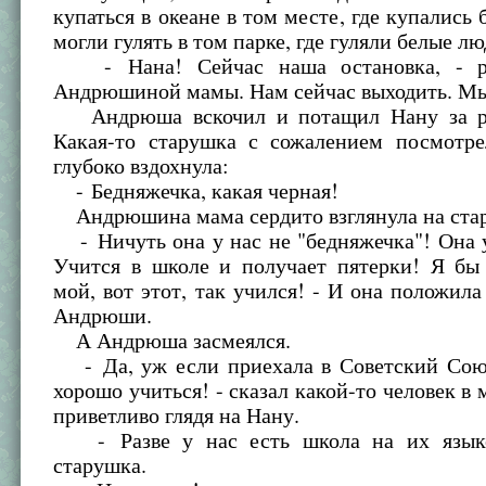
купаться в океане в том месте, где купались 
могли гулять в том парке, где гуляли белые 
- Нана! Сейчас наша остановка, - ра
Андрюшиной мамы. Нам сейчас выходить. Мы
Андрюша вскочил и потащил Нану за ру
Какая-то старушка с сожалением посмотр
глубоко вздохнула:
- Бедняжечка, какая черная!
Андрюшина мама сердито взглянула на ста
- Ничуть она у нас не "бедняжечка"! Она 
Учится в школе и получает пятерки! Я бы 
мой, вот этот, так учился! - И она положила
Андрюши.
А Андрюша засмеялся.
- Да, уж если приехала в Советский Союз
хорошо учиться! - сказал какой-то человек в 
приветливо глядя на Нану.
- Разве у нас есть школа на их языке
старушка.