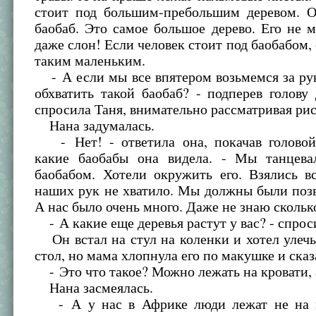
стоит под большим-пребольшим деревом. О
баобаб. Это самое большое дерево. Его не 
даже слон! Если человек стоит под баобабом, 
таким маленьким.
- А если мы все впятером возьмемся за ру
обхватить такой баобаб? - подперев голову
спросила Таня, внимательно рассматривая ри
Нана задумалась.
- Нет! - ответила она, покачав головой
какие баобабы она видела. - Мы танцев
баобабом. Хотели окружить его. Взялись в
наших рук не хватило. Мы должны были позв
А нас было очень много. Даже не знаю сколь
- А какие еще деревья растут у вас? - спро
Он встал на стул на коленки и хотел улеч
стол, но мама хлопнула его по макушке и сказ
- Это что такое? Можно лежать на кровати, а
Нана засмеялась.
- А у нас в Африке люди лежат не на к