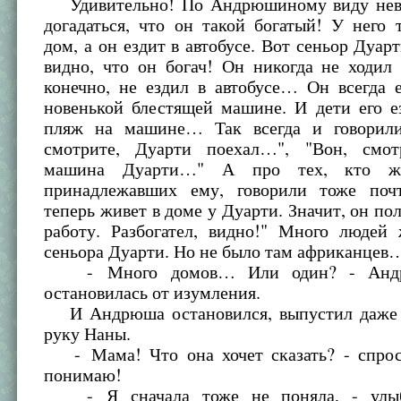
Удивительно! По Андрюшиному виду нев
догадаться, что он такой богатый! У него
дом, а он ездит в автобусе. Вот сеньор Дуарт
видно, что он богач! Он никогда не ходил
конечно, не ездил в автобусе… Он всегда 
новенькой блестящей машине. И дети его е
пляж на машине… Так всегда и говорили
смотрите, Дуарти поехал…", "Вон, смот
машина Дуарти…" А про тех, кто ж
принадлежавших ему, говорили тоже поч
теперь живет в доме у Дуарти. Значит, он п
работу. Разбогател, видно!" Много людей
сеньора Дуарти. Но не было там африканцев
- Много домов… Или один? - Андр
остановилась от изумления.
И Андрюша остановился, выпустил даже 
руку Наны.
- Мама! Что она хочет сказать? - спрос
понимаю!
- Я сначала тоже не поняла, - улыба