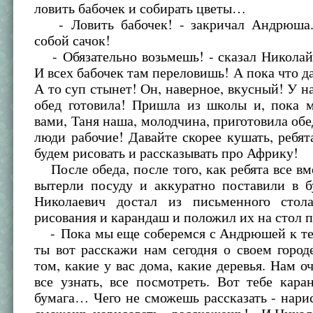
ловить бабочек и собирать цветы…
- Ловить бабочек! - закричал Андрюша.
собой сачок!
- Обязательно возьмешь! - сказал Николай
И всех бабочек там переловишь! А пока что да
А то суп стынет! Он, наверное, вкусный! У на
обед готовила! Пришла из школы и, пока м
вами, Таня наша, молодчина, приготовила обе
люди рабочие! Давайте скорее кушать, ребя
будем рисовать и рассказывать про Африку!
После обеда, после того, как ребята все в
вытерли посуду и аккуратно поставили в б
Николаевич достал из письменного стол
рисования и карандаш и положил их на стол 
- Пока мы еще соберемся с Андрюшей к те
ты вот расскажи нам сегодня о своем городе
том, какие у вас дома, какие деревья. Нам о
все узнать, все посмотреть. Вот тебе кара
бумага… Чего не сможешь рассказать - нари