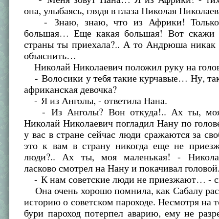
она, улыбаясь, глядя в глаза Николая Николаев
- Знаю, знаю, что из Африки! Только
большая… Еще какая большая! Вот скажи 
страны ты приехала?.. А то Андрюша никак
объяснить…
Николай Николаевич положил руку на голо
- Волосики у тебя такие курчавые… Ну, так
африканская девочка?
- Я из Анголы, - ответила Нана.
- Из Анголы? Вон откуда!.. Ах ты, моя
Николай Николаевич погладил Нану по голове.
у вас в стране сейчас люди сражаются за своб
это к вам в страну никогда еще не приезж
люди?.. Ах ты, моя маленькая! - Никол
ласково смотрел на Нану и покачивал головой
- К нам советские люди не приезжают… - с
Она очень хорошо помнила, как Сабалу рас
историю о советском пароходе. Несмотря на то
бури пароход потерпел аварию, ему не раз