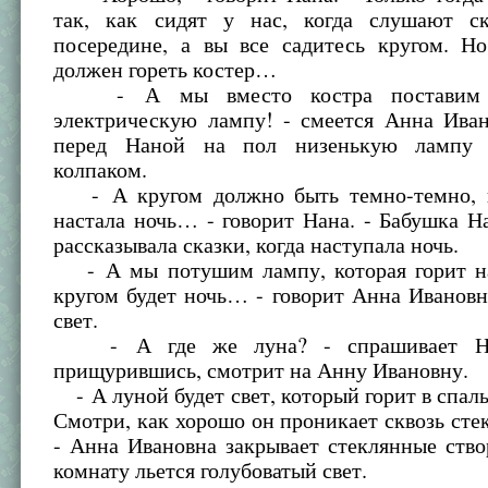
так, как сидят у нас, когда слушают с
посередине, а вы все садитесь кругом. Н
должен гореть костер…
- А мы вместо костра поставим п
электрическую лампу! - смеется Анна Иван
перед Наной на пол низенькую лампу
колпаком.
- А кругом должно быть темно-темно, к
настала ночь… - говорит Нана. - Бабушка Н
рассказывала сказки, когда наступала ночь.
- А мы потушим лампу, которая горит н
кругом будет ночь… - говорит Анна Иванов
свет.
- А где же луна? - спрашивает На
прищурившись, смотрит на Анну Ивановну.
- А луной будет свет, который горит в спал
Смотри, как хорошо он проникает сквозь сте
- Анна Ивановна закрывает стеклянные ство
комнату льется голубоватый свет.