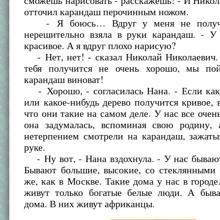
сможешь нарисовать - расскажешь! - И Нико
отточил карандаш перочинным ножом.
- Я боюсь… Вдруг у меня не получи
нерешительно взяла в руки карандаш. - У 
красивое. А я вдруг плохо нарисую?
- Нет, нет! - сказал Николай Николаевич.
тебя получится не очень хорошо, мы по
карандаш виноват!
- Хорошо, - согласилась Нана. - Если как
или какое-нибудь дерево получится кривое, 
что они такие на самом деле. У нас все очень
она задумалась, вспоминая свою родину, 
нетерпением смотрели на карандаш, зажаты
руке.
- Ну вот, - Нана вздохнула. - У нас бываю
Бывают большие, высокие, со стеклянными 
же, как в Москве. Такие дома у нас в городе
живут только богатые белые люди. А быв
дома. В них живут африканцы.