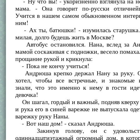
- Ну что вы! - укоризненно взглянула на 
мама. - Она говорит по-русски отличне
Учится в нашем самом обыкновенном интерн
ним!
- Ах ты, батюшки! - изумилась старушка. 
милая, долго будешь жить в Москве?
Автобус остановился. Нана, вслед за А
мамой соскакивая с подножки, весело помаха
прощание рукой и крикнула:
- Пока не кончу учиться!
Андрюша крепко держал Нану за руку. О
хотел, чтобы все встречные, и знакомые 
знали, что это именно к нему в гости иде
девочка!
Он шагал, гордый и важный, подняв кверху
и рука его в синей варежке не выпускала од
варежку руку Наны.
- Вот наш дом! - сказал Андрюша.
Закинув голову, он с удовольств
одиннадцатиэтажный огромный дом, в кото