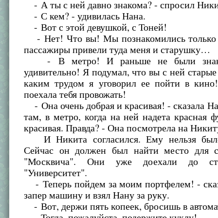
- А ты с ней давно знакома? - спросил Ники
- С кем? - удивилась Нана.
- Вот с этой девушкой, с Тоней!
- Нет! Что вы! Мы познакомились только в
пассажиры привели туда меня и старушку…
- В метро! И раньше не были знак
удивительно! Я подумал, что вы с ней старые 
каким трудом я уговорил ее пойти в кино
поехала тебя провожать!
- Она очень добрая и красивая! - сказала На
там, в метро, когда на ней надета красная 
красивая. Правда? - Она посмотрела на Никит
И Никита согласился. Ему нельзя было 
Сейчас он должен был найти место для с
"Москвича". Они уже доехали до ст
"Университет".
- Теперь пойдем за моим портфелем! - ска
запер машину и взял Нану за руку.
- Вот, держи пять копеек, бросишь в автом
- Тогда, пожалуйста, подержите куклу!