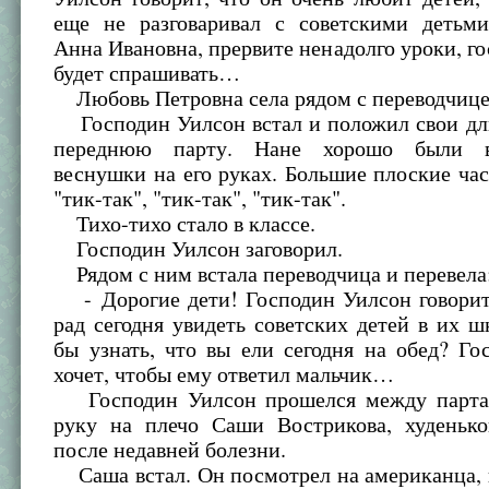
еще не разговаривал с советскими детьми
Анна Ивановна, прервите ненадолго уроки, г
будет спрашивать…
Любовь Петровна села рядом с переводчице
Господин Уилсон встал и положил свои дл
переднюю парту. Нане хорошо были 
веснушки на его руках. Большие плоские ча
"тик-так", "тик-так", "тик-так".
Тихо-тихо стало в классе.
Господин Уилсон заговорил.
Рядом с ним встала переводчица и перевела
- Дорогие дети! Господин Уилсон говорит,
рад сегодня увидеть советских детей в их ш
бы узнать, что вы ели сегодня на обед? Г
хочет, чтобы ему ответил мальчик…
Господин Уилсон прошелся между парта
руку на плечо Саши Вострикова, худенько
после недавней болезни.
Саша встал. Он посмотрел на американца, 