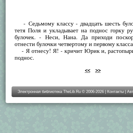
- Седьмому классу - двадцать шесть булоч
тетя Поля и укладывает на поднос горку р
булочек. - Неси, Нана. Да приходи поско
отнести булочки четвертому и первому класса
- Я отнесу! Я! - кричит Юрик и, растопыр
поднос.
<<
>>
Электронная библиотека TheLib.Ru © 2006-2026 |
Контакты
|
Ав