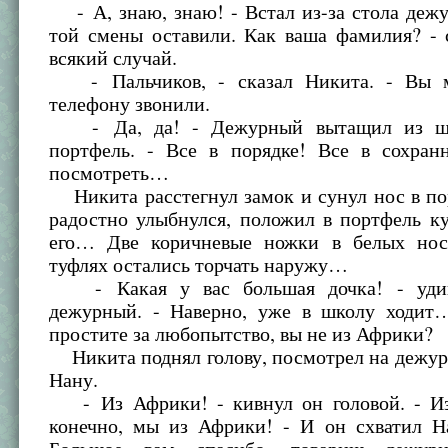
- А, знаю, знаю! - Встал из-за стола деж
той смены оставили. Как ваша фамилия? - 
всякий случай.
- Пальчиков, - сказал Никита. - Вы 
телефону звонили.
- Да, да! - Дежурный вытащил из шк
портфель. - Все в порядке! Все в сохран
посмотреть…
Никита расстегнул замок и сунул нос в по
радостно улыбнулся, положил в портфель ку
его… Две коричневые ножки в белых нос
туфлях остались торчать наружу…
- Какая у вас большая дочка! - удив
дежурный. - Наверно, уже в школу ходит
простите за любопытство, вы не из Африки?
Никита поднял голову, посмотрел на дежур
Нану.
- Из Африки! - кивнул он головой. - И
конечно, мы из Африки! - И он схватил На