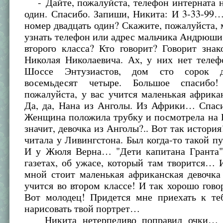
- Дайте, пожалуйста, телефон интерната н
один. Спасибо. Запиши, Никита: И 3-33-99
номер двадцать один? Скажите, пожалуйста, м
узнать телефон или адрес мальчика Андрюши
второго класса? Кто говорит? Говорит знак
Николая Николаевича. Ах, у них нет телеф
Шоссе Энтузиастов, дом сто сорок д
восемьдесят четыре. Большое спасибо
пожалуйста, у вас учится маленькая африка
Да, да, Нана из Анголы. Из Африки… Спаси
Женщина положила трубку и посмотрела на Н
значит, девочка из Анголы?.. Вот так история
читала у Ливингстона. Был когда-то такой п
И у Жюля Верна… "Дети капитана Гранта
газетах, об ужасе, который там творится… 
мной стоит маленькая африканская девочка
учится во втором классе! И так хорошо гово
Вот молодец! Придется мне приехать к теб
нарисовать твой портрет…
Никита нетерпеливо поправил очки… 