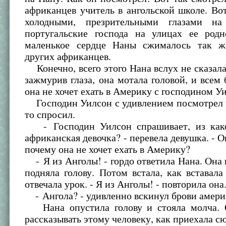
африканцев учитель в ангольской школе. Во
холодными, презрительными глазами н
португальские господа на улицах ее родн
маленькое сердце Наны сжималось так ж
других африканцев.
Конечно, всего этого Нана вслух не сказала
зажмурив глаза, она мотала головой, и всем 
она не хочет ехать в Америку с господином У
Господин Уилсон с удивлением посмотрел н
то спросил.
- Господин Уилсон спрашивает, из како
африканская девочка? - перевела девушка. - О
почему она не хочет ехать в Америку?
- Я из Анголы! - гордо ответила Нана. Она
подняла голову. Потом встала, как вставала
отвечала урок. - Я из Анголы! - повторила она
- Ангола? - удивленно вскинул брови амери
Нана опустила голову и стояла молча. 
рассказывать этому человеку, как приехала сю