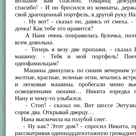
Большое вам спасибо, товарищ дежур
спасибо! - И он бросился из комнаты, держ
свой драгоценный портфель, в другой руку На
- Ну вот! - сказал он, давясь от смеха. -
дочка! Как тебе это нравится?
А Нане очень понравилась булочка, поэ
всем довольна.
- Теперь я везу две пропажи, - сказал Н
машину. - Тебя и мой портфель! Пое
однофамильцам!
Машина двинулась по синим вечерним ул
желтые, красные, зеленые огни, мчались встр
и легковые машины, пробегали мимо вы
освещенными окнами… Никита изредка п
Нану и чему-то улыбался.
- Стоп! - сказал он. Вот шоссе Энтузиа
сорок два. Открывай дверцу…
Нана выскочила на голубой снег.
- Ну как? Этот дом? - спросил Никита, пр
рассматривая одиннадцатиэтажную громади