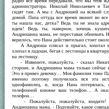
радио все время передавали, что мы тебя ж
администратора. Николай Николаевич и Та
сидят там. А мы с Андрюшей на всякий сл
домой. Папа оттуда все время звонит во вс
ты нашла нас, детка? Ведь ты не знала адр
идем! Ведь ты, наверное, хочешь кушат
Андрюшина мама, не переставая обнимать Н
верилось, что Нана действительно стоит около
А Андрюша плясал и прыгал, хохотал во
хлопал в ладоши, бегая с лестницы в квартиру
на лестницу.
- Извините, пожалуйста, - сказал Никит
стороне, и Андрюшина мама только сейчас е
Это я привез девочку… Моя фамилия тоже Па
именно поэтому получилась вся эта ис
однофамилец, и, когда Нана потерялась,
телефонной книжке ваш телефон… А оказ
телефон…
- Пожалуйста, пожалуйста, входите! -
Андрюшина мама. - Подумайте, какое совпад