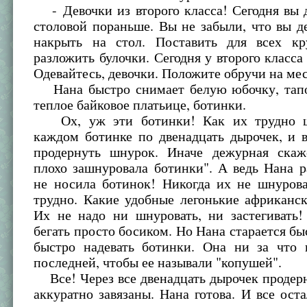
- Девочки из второго класса! Сегодня вы 
столовой пораньше. Вы не забыли, что вы 
накрыть на стол. Поставить для всех к
разложить булочки. Сегодня у второго класса
Одевайтесь, девочки. Положите обручи на мес
Нана быстро снимает белую юбочку, тапо
теплое байковое платьице, ботинки.
Ох, уж эти ботинки! Как их трудно ш
каждом ботинке по двенадцать дырочек, и 
продернуть шнурок. Иначе дежурная скаж
плохо зашнуровала ботинки". А ведь Нана 
не носила ботинок! Никогда их не шнурова
трудно. Какие удобные легонькие африканс
Их не надо ни шнуровать, ни застегивать
бегать просто босиком. Но Нана старается быс
быстро надевать ботинки. Она ни за что 
последней, чтобы ее называли "копушей".
Все! Через все двенадцать дырочек продер
аккуратно завязаны. Нана готова. И все ост