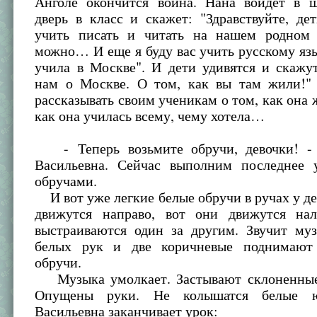
Анголе окончится война. Нана войдет в ш
дверь в класс и скажет: "Здравствуйте, де
учить писать и читать на нашем родном 
можно… И еще я буду вас учить русскому язы
учила в Москве". И дети удивятся и скажу
нам о Москве. О том, как вы там жили!"
рассказывать своим ученикам о том, как она 
как она училась всему, чему хотела…
- Теперь возьмите обручи, девочки! - 
Васильевна. Сейчас выполним последнее 
обручами.
И вот уже легкие белые обручи в ручах у де
движутся направо, вот они движутся на
выстраиваются один за другим. Звучит муз
белых рук и две коричневые поднимают 
обручи.
Музыка умолкает. Застывают склоненные
Опущены руки. Не колышатся белые ю
Васильевна заканчивает урок: