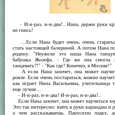
- И-и-раз, и-и-два!.. Нана, держи руки кр
не гнись!
…Если Нана будет очень, очень старатьс
стать настоящей балериной. А потом Нана по
родину. "Неужели это наша Нана танцуе
бабушка Жозефа. - Где же она смогла н
танцевать?!" - "Как где? Конечно, в Москве!"
А если Нана захочет, она может научит
рояле. Если очень постараться, можно научить
как играет Нина Васильевна, учительница 
еще лучше…
- И-и-раз, и-и-два! И-и-раз, и-и-два!..
Если Нана захочет, она может научиться хо
Это так интересно: взять в руки карандаш и р
о чем рассказываешь. Парусную лодку, д