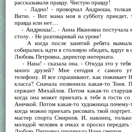
рассказывали правду. Чистую правду!
- Ладно! - проворчал Андрюша, толкая 
Витю. - Вот мама моя в субботу приедет, 
правда или нет…
- Андрюша!.. - Анна Ивановна постучала 
столу. - Не разговаривай на уроке!
А когда после занятий ребята вымыл
собирались идти в столовую обедать, вдруг в
Любовь Петровна, директор интерната.
- Нана! - сказала она. - Откуда это у тебя
много друзей? Мне сегодня с самого ут
телефону. И все спрашивают, как поживает Н
класса? Сначала позвонила какая-то Тоня.
сержант Михайлов. Потом какая-то старушк
когда она может приехать к тебе в гости со
Анечкой. Потом какая-то художница почему-
когда можно приехать рисовать твой портрет
мастер спорта Смирнов. И, наконец, тольк
молодой человек в очках и просил передать т
Любовь Петровна протянула Нане сверток.