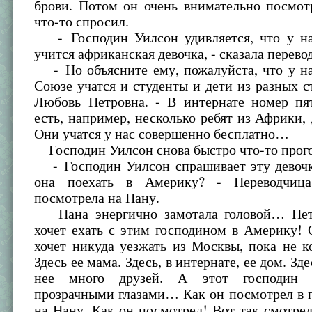
брови. Потом он очень внимательно посмот
что-то спросил.
- Господин Уилсон удивляется, что у на
учится африканская девочка, - сказала перево
- Но объясните ему, пожалуйста, что у на
Союзе учатся и студенты и дети из разных ст
Любовь Петровна. - В интернате номер пят
есть, например, несколько ребят из Африки, 
Они учатся у нас совершенно бесплатно…
Господин Уилсон снова быстро что-то прог
- Господин Уилсон спрашивает эту девочку
она поехать в Америку? - Переводчица
посмотрела на Нану.
Нана энергично замотала головой… Нет,
хочет ехать с этим господином в Америку!
хочет никуда уезжать из Москвы, пока не к
Здесь ее мама. Здесь, в интернате, ее дом. Зде
нее много друзей. А этот господин 
прозрачными глазами… Как он посмотрел в 
на Нану. Как он посмотрел! Вот так смотре