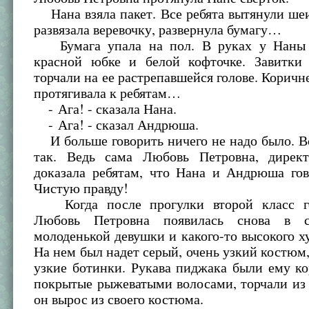
Нана взяла пакет. Все ребята вытянули ше
развязала веревочку, развернула бумагу…
Бумага упала на пол. В руках у Наны 
красной юбке и белой кофточке. Завитки
торчали на ее растрепавшейся голове. Коричн
протягивала к ребятам…
- Ага! - сказала Нана.
- Ага! - сказал Андрюша.
И больше говорить ничего не надо было. В
так. Ведь сама Любовь Петровна, директ
доказала ребятам, что Нана и Андрюша гов
Чистую правду!
Когда после прогулки второй класс го
Любовь Петровна появилась снова в с
молоденькой девушки и какого-то высокого ху
На нем был надет серый, очень узкий костюм,
узкие ботинки. Рукава пиджака были ему ко
покрытые рыжеватыми волосами, торчали из 
он вырос из своего костюма.