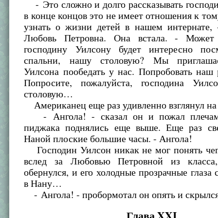
- Это сложно и долго рассказывать господ
в конце концов это не имеет отношения к тому
узнать о жизни детей в нашем интернате, 
Любовь Петровна. Она встала. - Может 
господину Уилсону будет интересно пос
спальни, нашу столовую? Мы приглаша
Уилсона пообедать у нас. Попробовать наш
Попросите, пожалуйста, господина Уилс
столовую…
Американец еще раз удивленно взглянул на
- Ангола! - сказал он и пожал плечами
пиджака поднялись еще выше. Еще раз св
Наной плоские большие часы. - Ангола!
Господин Уилсон никак не мог понять че
вслед за Любовью Петровной из класса
обернулся, и его холодные прозрачные глаза 
в Нану…
- Ангола! - пробормотал он опять и скрылся
Глава XXI