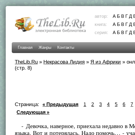
автор:
А
Б
В
Г
Д
книга:
А
Б
В
Г
Д
серия:
А
Б
В
Г
Д
Главная
Жанры
Контакты
TheLib.Ru
»
Некрасова Лидия
»
Я из Африки
»
онл
(стр. 8)
Страница:
« Предыдущая
1
2
3
4
5
6
7
Следующая »
- Девочка, наверное, приехала недавно в Мо
языка. Вот и потерялась. Надо помочь… - уча