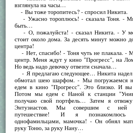
взглянула на часы…
- Вы тоже торопитесь? - спросил Никита.
- Ужасно тороплюсь! - сказала Тоня. - Мн
быть…
- О, пожалуйста! - сказал Никита. - У м
стоит около дома. За десять минут можно д
центра!
- Нет, спасибо! - Тоня чуть не плакала. - 
центр. Меня ждут у кино "Прогресс", на Л
Но ведь надо девочку отвезти сначала…
- Я предлагаю следующее… Никита надел к
обмотал шею шарфом. - Мы погружаемся н
едем в кино "Прогресс". Это близко. И вы
Потом мы едем с Наной к станции "Унив
получаю свой портфель… Затем я отвожу
Энтузиастов. Мы совершим с ней и
путешествие! И я познакомлюс
однофамильцами, мамочка! - Он обнял мать
руку Тоню, за руку Нану…