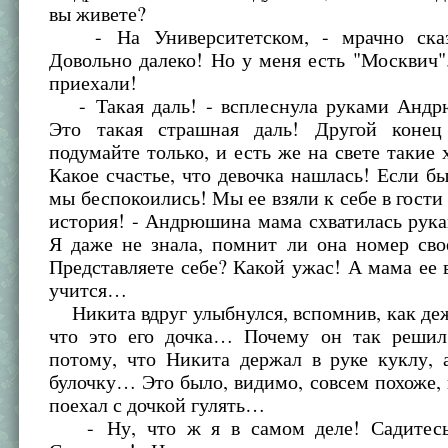
вы живете?
- На Университетском, - мрачно сказ
Довольно далеко! Но у меня есть "Москвич
приехали!
- Такая даль! - всплеснула руками Андр
Это такая страшная даль! Другой коне
подумайте только, и есть же на свете такие
Какое счастье, что девочка нашлась! Если бы
мы беспокоились! Мы ее взяли к себе в гости 
история! - Андрюшина мама схватилась рукам
Я даже не знала, помнит ли она номер сво
Представляете себе? Какой ужас! А мама ее 
учится…
Никита вдруг улыбнулся, вспомнив, как де
что это его дочка… Почему он так решил
потому, что Никита держал в руке куклу, 
булочку… Это было, видимо, совсем похоже, 
поехал с дочкой гулять…
- Ну, что ж я в самом деле! Садитесь,