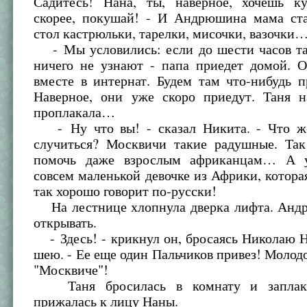
Садитесь! Нана, ты, наверное, хочешь к
скорее, покушай! - И Андрюшина мама ста
стол кастрюльки, тарелки, мисочки, вазочки
- Мы условились: если до шести часов там
ничего не узнают - папа приедет домой. О
вместе в интернат. Будем там что-нибудь 
Наверное, они уже скоро приедут. Таня н
проплакала…
- Ну что вы! - сказал Никита. - Что ж
случиться? Москвичи такие радушные. Та
помочь даже взрослым африканцам… А 
совсем маленькой девочке из Африки, котора
так хорошо говорит по-русски!
На лестнице хлопнула дверка лифта. Анд
открывать.
- Здесь! - крикнул он, бросаясь Николаю 
шею. - Ее еще один Пальчиков привез! Молодо
"Москвиче"!
Таня бросилась в комнату и заплак
прижалась к лицу Наны.