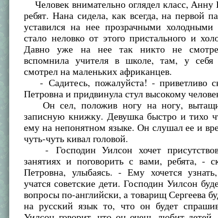
Человек внимательно оглядел класс, Анну 
ребят. Нана сидела, как всегда, на первой па
уставился на нее прозрачными холодными 
стало неловко от этого пристального и холо
Давно уже на нее так никто не смотре
вспомнила учителя в школе, там, у себя
смотрел на маленьких африканцев.
- Садитесь, пожалуйста! - приветливо с
Петровна и придвинула стул высокому челове
Он сел, положив ногу на ногу, вытащи
записную книжку. Девушка быстро и тихо ч
ему на непонятном языке. Он слушал ее и вр
чуть-чуть кивал головой.
- Господин Уилсон хочет присутствов
занятиях и поговорить с вами, ребята, - 
Петровна, улыбаясь. - Ему хочется узнать
учатся советские дети. Господин Уилсон буде
вопросы по-английски, а товарищ Сергеева бу
на русский язык то, что он будет спрашив
Уилсон говорит, что он очень любит детей,