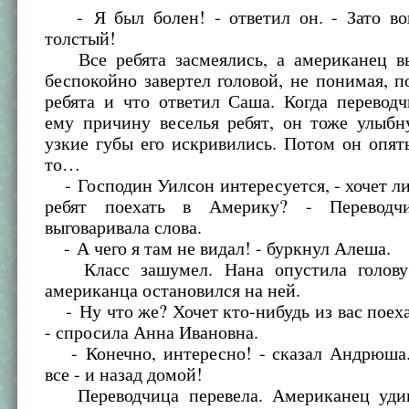
- Я был болен! - ответил он. - Зато во
толстый!
Все ребята засмеялись, а американец в
беспокойно завертел головой, не понимая, 
ребята и что ответил Саша. Когда перевод
ему причину веселья ребят, он тоже улыбн
узкие губы его искривились. Потом он опят
то…
- Господин Уилсон интересуется, - хочет ли
ребят поехать в Америку? - Переводч
выговаривала слова.
- А чего я там не видал! - буркнул Алеша.
Класс зашумел. Нана опустила голову, 
американца остановился на ней.
- Ну что же? Хочет кто-нибудь из вас поех
- спросила Анна Ивановна.
- Конечно, интересно! - сказал Андрюша.
все - и назад домой!
Переводчица перевела. Американец удив