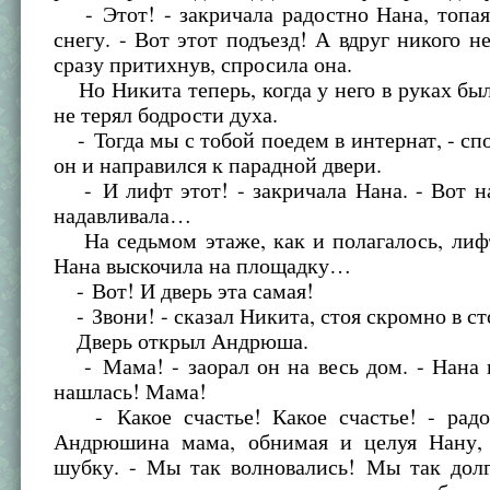
- Этот! - закричала радостно Нана, топая
снегу. - Вот этот подъезд! А вдруг никого не
сразу притихнув, спросила она.
Но Никита теперь, когда у него в руках был
не терял бодрости духа.
- Тогда мы с тобой поедем в интернат, - сп
он и направился к парадной двери.
- И лифт этот! - закричала Нана. - Вот н
надавливала…
На седьмом этаже, как и полагалось, лифт
Нана выскочила на площадку…
- Вот! И дверь эта самая!
- Звони! - сказал Никита, стоя скромно в ст
Дверь открыл Андрюша.
- Мама! - заорал он на весь дом. - Нана 
нашлась! Мама!
- Какое счастье! Какое счастье! - радо
Андрюшина мама, обнимая и целуя Нану,
шубку. - Мы так волновались! Мы так до