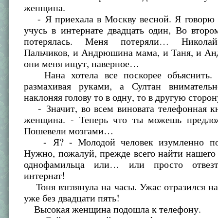
женщина.
- Я приехала в Москву весной. Я говорю
учусь в интернате двадцать один, Во второ
потерялась. Меня потеряли… Николай
Пальчиков, и Андрюшина мама, и Таня, и А
они меня ищут, наверное…
Нана хотела все поскорее объяснить. О
размахивая руками, а Султан вниматель
наклоняя голову то в одну, то в другую сторон
- Значит, во всем виновата телефонная кн
женщина. - Теперь что ты можешь предло
Пошевели мозгами…
- Я? - Молодой человек изумленно под
Нужно, пожалуй, прежде всего найти нашего
однофамильца или… или просто отвез
интернат!
Тоня взглянула на часы. Ужас отразился на
уже без двадцати пять!
Высокая женщина подошла к телефону.