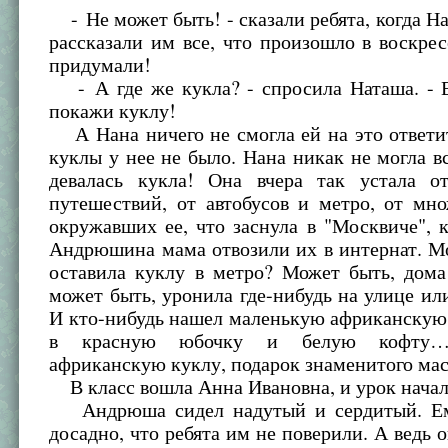
- Не может быть! - сказали ребята, когда 
рассказали им все, что произошло в воскрес
придумали!
- А где же кукла? - спросила Наташа. - Е
покажи куклу!
А Нана ничего не смогла ей на это ответи
куклы у нее не было. Нана никак не могла в
девалась кукла! Она вчера так устала о
путешествий, от автобусов и метро, от мн
окружавших ее, что заснула в "Москвиче", 
Андрюшина мама отвозили их в интернат. М
оставила куклу в метро? Может быть, дом
может быть, уронила где-нибудь на улице ил
И кто-нибудь нашел маленькую африканскую
в красную юбочку и белую кофту…
африканскую куклу, подарок знаменитого мас
В класс вошла Анна Ивановна, и урок начал
Андрюша сидел надутый и сердитый. Ем
досадно, что ребята им не поверили. А ведь 