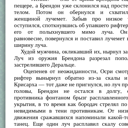
пещере, а Брендон уже склонился над прост
телом. Потом он обернулся и схвати
женщиной лучемет. Забыв про низкое т
оступился, споткнувшись об упавшего рифтера
его от полыхнувшего мимо луча. Он 
равновесие, повернулся и поставил лучемет
ширину луча.
Худой мужчина, окликавший их, нырнул за 
Луч из оружия Брендона разрезал попол
застрелившего Деральце.
Оцепенев от неожиданности, Осри смотр
рифтер вынырнул обратно из-за скалы и
Крисарха — тот даже не пригнулся, но луч п
головы, Брендон не остался в долгу, о
противника фонтаном брызг расплавленного
укрытия, в то время как бородач стрелял п
невидимыми в тени противникам. От низк
движения сражавшихся напоминали какой-т
танец. Еще один луч расплавил скалу сов