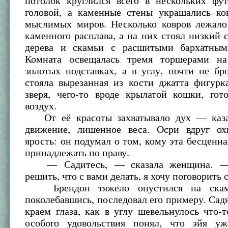
потолок круглился всего в нескольких фу
головой, а каменные стены украшались ко
мыслимых миров. Несколько ковров лежало
каменного расплава, а на них стоял низкий 
дерева и скамьи с расшитыми бархатным
Комната освещалась тремя торшерами на
золотых подставках, а в углу, почти не бро
стояла вырезанная из кости джатта фигурк
зверя, чего-то вроде крылатой кошки, гот
воздух.
От её красоты захватывало дух — казал
движение, лишенное веса. Осри вдруг ох
ярость: он подумал о том, кому эта бесценн
принадлежать по праву.
— Садитесь, — сказала женщина. —
решить, что с вами делать, я хочу поговорить 
Брендон тяжело опустился на скам
поколебавшись, последовал его примеру. Садя
краем глаза, как в углу шевельнулось что-т
особого удовольствия понял, что эйя у