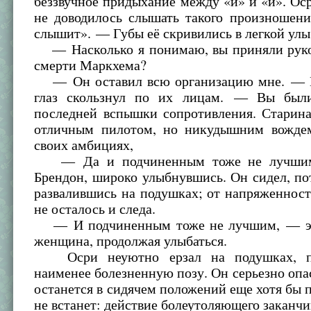
беззвучное придыхание между «и» и «й». Ос
не доводилось слышать такого произношени
слышит». — Губы её скривились в легкой улы
— Насколько я понимаю, вы приняли руко
смерти Маркхема?
— Он оставил всю организацию мне. — В
глаз скользнул по их лицам. — Вы были
последней вспышки сопротивления. Старин
отличным пилотом, но никудышним вожде
своих амбициях,
— Да и подчиненным тоже не лучшим
Брендон, широко улыбнувшись. Он сидел, по
развалившись на подушках; от напряженност
не осталось и следа.
— И подчиненным тоже не лучшим, — эх
женщина, продолжая улыбаться.
Осри неуютно ерзал на подушках, пы
наименее болезненную позу. Он серьезно опас
останется в сидячем положений еще хотя бы п
не встанет: действие болеутоляющего заканчи