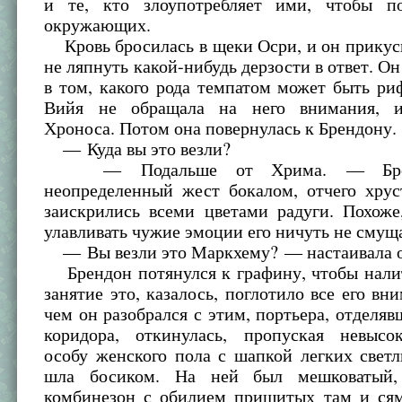
и те, кто злоупотребляет ими, чтобы п
окружающих.
Кровь бросилась в щеки Осри, и он прикус
не ляпнуть какой-нибудь дерзости в ответ. Он
в том, какого рода темпатом может быть ри
Вийя не обращала на него внимания, и
Хроноса. Потом она повернулась к Брендону.
— Куда вы это везли?
— Подальше от Хрима. — Бренд
неопределенный жест бокалом, отчего хрус
заискрились всеми цветами радуги. Похоже
улавливать чужие эмоции его ничуть не смущ
— Вы везли это Маркхему? — настаивала о
Брендон потянулся к графину, чтобы нали
занятие это, казалось, поглотило все его вн
чем он разобрался с этим, портьера, отделяв
коридора, откинулась, пропуская невыс
особу женского пола с шапкой легких свет
шла босиком. На ней был мешковатый,
комбинезон с обилием пришитых там и сям