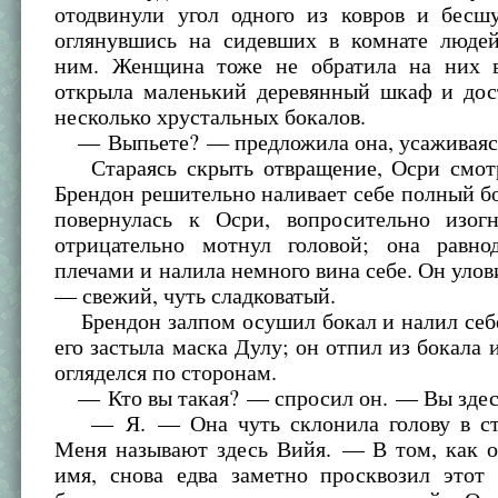
отодвинули угол одного из ковров и бесш
оглянувшись на сидевших в комнате людей
ним. Женщина тоже не обратила на них 
открыла маленький деревянный шкаф и дос
несколько хрустальных бокалов.
— Выпьете? — предложила она, усаживаясь
Стараясь скрыть отвращение, Осри смотр
Брендон решительно наливает себе полный 
повернулась к Осри, вопросительно изог
отрицательно мотнул головой; она равн
плечами и налила немного вина себе. Он улов
— свежий, чуть сладковатый.
Брендон залпом осушил бокал и налил себе
его застыла маска Дулу; он отпил из бокала 
огляделся по сторонам.
— Кто вы такая? — спросил он. — Вы здесь
— Я. — Она чуть склонила голову в ст
Меня называют здесь Вийя. — В том, как о
имя, снова едва заметно просквозил этот 