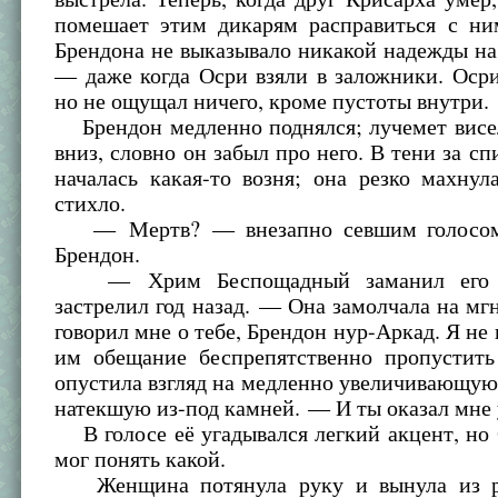
помешает этим дикарям расправиться с ни
Брендона не выказывало никакой надежды н
— даже когда Осри взяли в заложники. Оср
но не ощущал ничего, кроме пустоты внутри.
Брендон медленно поднялся; лучемет висел
вниз, словно он забыл про него. В тени за 
началась какая-то возня; она резко махнул
стихло.
— Мертв? — внезапно севшим голосом
Брендон.
— Хрим Беспощадный заманил его 
застрелил год назад. — Она замолчала на м
говорил мне о тебе, Брендон нур-Аркад. Я не
им обещание беспрепятственно пропустит
опустила взгляд на медленно увеличивающую
натекшую из-под камней. — И ты оказал мне 
В голосе её угадывался легкий акцент, но
мог понять какой.
Женщина потянула руку и вынула из р