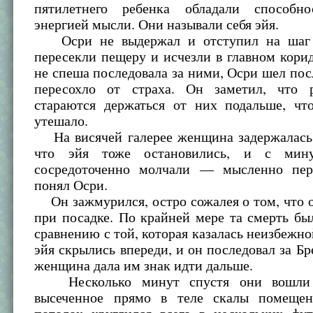
пятилетнего ребенка обладали способно
энергией мысли. Они называли себя эйя.
Осри не выдержал и отступил на шаг 
пересекли пещеру и исчезли в главном кор
не спеша последовала за ними, Осри шел пос
пересохло от страха. Он заметил, что 
стараются держаться от них подальше, чт
утешало.
На висячей галерее женщина задержалась.
что эйя тоже остановились, и с мин
сосредоточенно молчали — мысленно пере
понял Осри.
Он зажмурился, остро сожалея о том, что 
при посадке. По крайней мере та смерть б
сравнению с той, которая казалась неизбежно
эйя скрылись впереди, и он последовал за Бр
женщина дала им знак идти дальше.
Несколько минут спустя они вошли 
высеченное прямо в теле скалы помещен