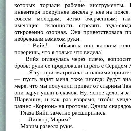
которых торчали рабочие инструменты. 
инвентаря покрупнее висела у нее на поясе
совсем молодым, четко очерченным; гл
имеющие склонность стрелять туда-сю
откровенно озорная. Она приветствовала п
небрежным взмахом руки.
— Вийя! — объявила она звонким голо
поверишь, что я только что видела!
Вийя оглянулась через плечо, вопросит
бровь; руки её продолжали играть с Сердцем 
— Я тут присматривала за нашими приятел
— пусть видят меня тоже иногда: будут зн
мере, что мы получили привет от старины Тан
они вдруг ушли в скачок. Ну, ясное дело, я з
Шарванну, и как раз вовремя, чтобы увиде
разнес «Корион» на протоны. Одним снарядо
Глаза Вийи заметно расширились.
— Линкор, Марим?
Марим развела руки.