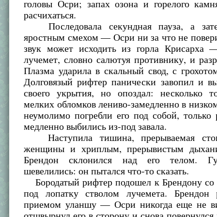
головы Осри; запах озона и горелого камн
расчихаться.
Последовала секундная пауза, а зат
яростным смехом — Осри ни за что не повери
звук может исходить из горла Крисарха 
лучемет, словно салютуя противнику, и разр
Плазма ударила в скальный свод, с грохото
Долговязый рифтер панически завопил и вы
своего укрытия, но опоздал: несколько 
мелких обломков лениво-замедленно в низком
неумолимо погребли его под собой, только
медленно выбились из-под завала.
Наступила тишина, прерываемая стон
женщины и хриплым, прерывистым дыхани
Брендон склонился над его телом. Г
шевелились: он пытался что-то сказать.
Бородатый рифтер подошел к Брендону со 
под лопатку стволом лучемета. Брендон 
приемом уланшу — Осри никогда еще не в
отшвырнул его в сторону и снова повернулся 