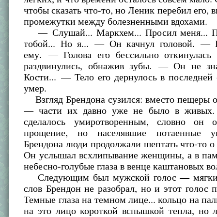
чтобы сказать что-то, но Леник перебил его, 
промежутки между болезненными вдохами.
— Слушай... Маркхем... Просил меня... П
тобой... Но я... — Он качнул головой. — 
ему. — Голова его бессильно откинулась 
раздвинулись, обнажив зубы. — Он не зна
Кости... — Тело его дернулось в последней 
умер.
Взгляд Брендона сузился: вместо пещеры о
— части их давно уже не было в живых.
сделалось умиротворенным, словно он о
прощение, но населявшие потаенные у
Брендона люди продолжали шептать что-то о 
Он услышал всхлипывание женщины, а в пам
небесно-голубые глаза в венце каштановых вол
Следующим был мужской голос — мягкий
слов Брендон не разобрал, но и этот голос п
Темные глаза на темном лице... кольцо на пал
на это лицо короткой вспышкой тепла, но 