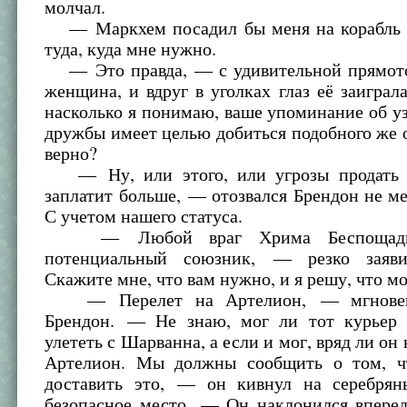
молчал.
— Маркхем посадил бы меня на корабль 
туда, куда мне нужно.
— Это правда, — с удивительной прямото
женщина, и вдруг в уголках глаз её заигра
насколько я понимаю, ваше упоминание об 
дружбы имеет целью добиться подобного же о
верно?
— Ну, или этого, или угрозы продать н
заплатит больше, — отозвался Брендон не м
С учетом нашего статуса.
— Любой враг Хрима Беспощадн
потенциальный союзник, — резко зая
Скажите мне, что вам нужно, и я решу, что м
— Перелет на Артелион, — мгновенн
Брендон. — Не знаю, мог ли тот курьер 
улететь с Шарванна, а если и мог, вряд ли он
Артелион. Мы должны сообщить о том, чт
доставить это, — он кивнул на серебря
безопасное место. — Он наклонился впере