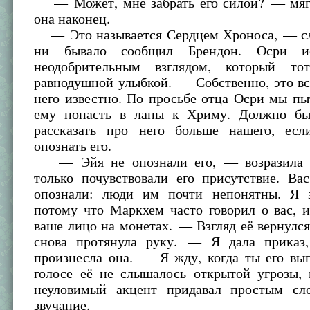
— Может, мне забрать его силой? — мяг
она наконец.
— Это называется Сердцем Хроноса, — сл
ни бывало сообщил Брендон. Осри ис
неодобрительным взглядом, который то
равнодушной улыбкой. — Собственно, это вс
него известно. По просьбе отца Осри мы пы
ему попасть в лапы к Хриму. Должно бы
рассказать про него больше нашего, ес
опознать его.
— Эйя не опознали его, — возразила
только почувствовали его присутствие. Ва
опознали: люди им почти непонятны. Я 
потому что Маркхем часто говорил о вас, 
ваше лицо на монетах. — Взгляд её вернулся
снова протянула руку. — Я дала приказ
произнесла она. — Я жду, когда ты его в
голосе её не слышалось открытой угрозы, 
неуловимый акцент придавал простым сл
звучание.