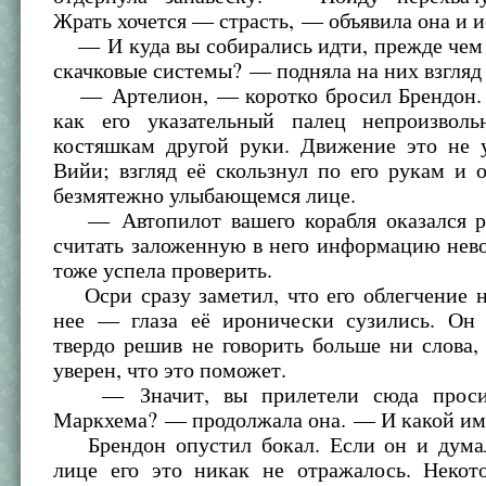
Жрать хочется — страсть, — объявила она и и
— И куда вы собирались идти, прежде чем 
скачковые системы? — подняла на них взгляд
— Артелион, — коротко бросил Брендон. 
как его указательный палец непроизвол
костяшкам другой руки. Движение это не 
Вийи; взгляд её скользнул по его рукам и 
безмятежно улыбающемся лице.
— Автопилот вашего корабля оказался ра
считать заложенную в него информацию нев
тоже успела проверить.
Осри сразу заметил, что его облегчение н
нее — глаза её иронически сузились. Он 
твердо решив не говорить больше ни слова,
уверен, что это поможет.
— Значит, вы прилетели сюда проси
Маркхема? — продолжала она. — И какой и
Брендон опустил бокал. Если он и думал
лице его это никак не отражалось. Некот