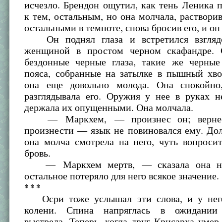
исчезло. Брендон ощутил, как тень Леника 
к тем, остальным, но она молчала, раствори
остальными в темноте, снова бросив его, и он
Он поднял глаза и встретился взгляд
женщиной в простом черном скафандре. 
бездонные черные глаза, такие же черны
пояса, собранные на затылке в пышный хво
она еще довольно молода. Она спокойно
разглядывала его. Оружия у нее в руках н
держала их опущенными. Она молчала.
— Маркхем, — произнес он; вернее,
произнести — язык не повиновался ему. До
она молча смотрела на него, чуть вопроси
бровь.
— Маркхем мертв, — сказала она нак
остальное потеряло для него всякое значение.
* * *
Осри тоже услышал эти слова, и у него
колени. Спина напряглась в ожидании 
выстрела. Теперь, когда друг Крисарха умер