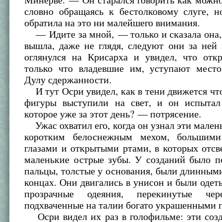
словно обращаясь к бестолковому слуге, 
обратила на это ни малейшего внимания.
— Идите за мной, — только и сказала она,
вышла, даже не глядя, следуют они за ней
оглянулся на Крисарха и увидел, что отк
только что владевшие им, уступают мест
Дулу сдержанности.
И тут Осри увидел, как в тени движется что
фигуры выступили на свет, и он испыта
которое уже за этот день? — потрясение.
Ужас охватил его, когда он узнал эти мален
коротким белоснежным мехом, большими
глазами и открытыми ртами, в которых отс
маленькие острые зубы. У созданий было п
пальцы, толстые у основания, были длинным
концах. Они двигались в унисон и были одет
прозрачные одеяния, перекинутые че
подхваченные на талии богато украшенными 
Осри видел их раз в голофильме: эти созд