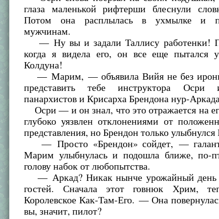
глаза маленькой рифтерши блеснули слов
Потом она расплылась в ухмылке и п
мужчинам.
— Ну вы и задали Таллису работенки! П
когда я видела его, он все еще пытался 
Колдуна!
— Марим, — объявила Вийя не без ирони
представить тебе инструктора Осри 
панархистов и Крисарха Брендона нур-Аркада
Осри — и он знал, что это отражается на е
глубоко уязвлен отклонениями от положен
представления, но Брендон только улыбнулся
— Просто «Брендон» сойдет, — галантн
Марим улыбнулась и подошла ближе, по-п
голову набок от любопытства.
— Аркад? Никак нынче урожайный день 
гостей. Сначала этот говнюк Хрим, те
Королевское Как-Там-Его. — Она повернула
вы, значит, пилот?