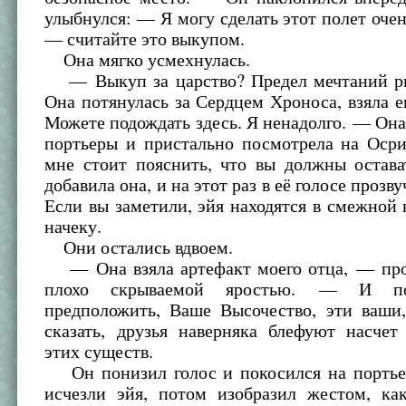
улыбнулся: — Я могу сделать этот полет оч
— считайте это выкупом.
Она мягко усмехнулась.
— Выкуп за царство? Предел мечтаний р
Она потянулась за Сердцем Хроноса, взяла е
Можете подождать здесь. Я ненадолго. — Она
портьеры и пристально посмотрела на Оср
мне стоит пояснить, что вы должны остава
добавила она, и на этот раз в её голосе прозв
Если вы заметили, эйя находятся в смежной 
начеку.
Они остались вдвоем.
— Она взяла артефакт моего отца, — пр
плохо скрываемой яростью. — И по
предположить, Ваше Высочество, эти ваши,
сказать, друзья наверняка блефуют насчет
этих существ.
Он понизил голос и покосился на портьер
исчезли эйя, потом изобразил жестом, ка