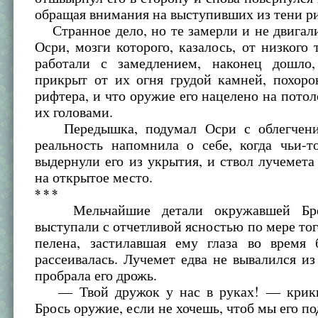
обращая внимания на выступивших из тени р
Странное дело, но те замерли и не двигал
Осри, мозги которого, казалось, от низкого 
работали с замедлением, наконец дошло
прикрыт от их огня грудой камней, похоро
рифтера, и что оружие его нацелено на пото
их головами.
Передышка, подумал Осри с облегчени
реальность напомнила о себе, когда чьи-т
выдернули его из укрытия, и ствол лучемета
на открытое место.
* * *
Мельчайшие детали окружавшей Бре
выступали с отчетливой ясностью по мере того
пелена, застилавшая ему глаза во время 
рассеивалась. Лучемет едва не вывалился и
пробрала его дрожь.
— Твой дружок у нас в руках! — крикн
Брось оружие, если не хочешь, чтоб мы его п