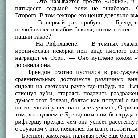
— Это называется просто «Локке», и
пятьдесят седьмой, если не ошибаюсь. 
Второго. В том секторе его ценят довольно вы
— В первый раз пробую. — Брендон 
полюбовался изгибом бокала, потом отпил. —
нашли такое?
— На Рифтхавене. — В темных глазах 
ироническая искорка при виде кислого взг
наградил её Осри. — Оно куплено коком 
добавила она.
Брендон охотно пустился в рассужден
сравнительных достоинств различных ви
сидели на светском рауте где-нибудь на Нья
стиснул зубы, стараясь подавить раздраже
думает этот болван, болтая как попугай о в
на висевший у нее на поясе лучемет, Осри н
том, что вдвоем с Брендоном они без труда 
рифтершу прежде, чем она успеет расстегнут
с оружием у них появился бы шанс пробиться 
Брендон замолчал, наливая себе еще бокал,