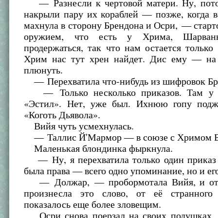
— Разнесли к чертовой матери. Ну, пот
накрыли пару их кораблей — позже, когда 
махнула в сторону Брендона и Осри, — старто
оружием, что есть у Хрима, Шарван
продержаться, так что нам остается только 
Хрим нас тут хрен найдет. Дис ему — на 
плюнуть.
— Перехватила что-нибудь из шифровок Бр
— Только несколько приказов. Там у 
«Эстил». Нет, уже был. Ихнюю гопу под
«Коготь Дьявола».
Вийя чуть усмехнулась.
— Таллис Й'Мармор — в союзе с Хримом 
Маленькая блондинка фыркнула.
— Ну, я перехватила только один приказ 
была права — всего одно упоминание, но и ег
— Должар, — пробормотала Вийя, и от т
произнесла это слово, от её странного
показалось еще более зловещим.
Осри снова поерзал на своих подушках, 