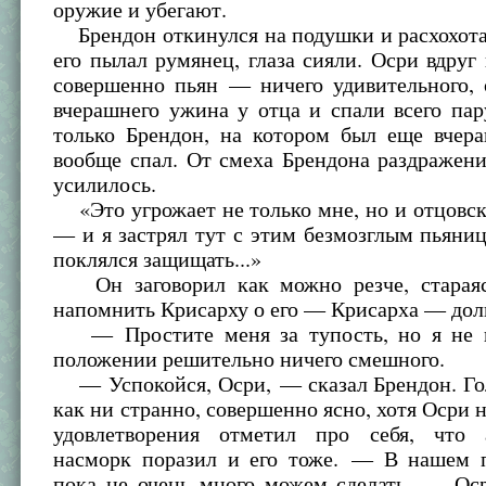
оружие и убегают.
Брендон откинулся на подушки и расхохота
его пылал румянец, глаза сияли. Осри вдруг 
совершенно пьян — ничего удивительного, 
вчерашнего ужина у отца и спали всего пару
только Брендон, на котором был еще вчер
вообще спал. От смеха Брендона раздражен
усилилось.
«Это угрожает не только мне, но и отцовс
— и я застрял тут с этим безмозглым пьяни
поклялся защищать...»
Он заговорил как можно резче, стараяс
напомнить Крисарху о его — Крисарха — дол
— Простите меня за тупость, но я не 
положении решительно ничего смешного.
— Успокойся, Осри, — сказал Брендон. Гол
как ни странно, совершенно ясно, хотя Осри н
удовлетворения отметил про себя, что 
насморк поразил и его тоже. — В нашем
пока не очень много можем сделать. — Ос