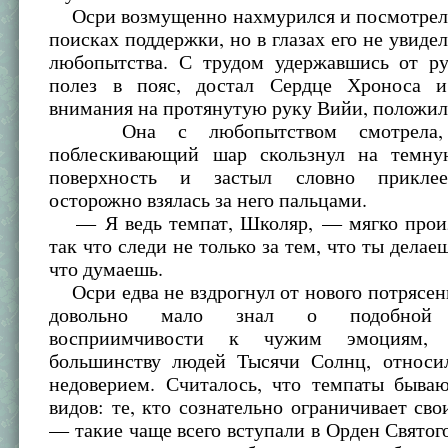
Осри возмущенно нахмурился и посмотрел 
поисках поддержки, но в глазах его не увидел
любопытства. С трудом удержавшись от руг
полез в пояс, достал Сердце Хроноса и
внимания на протянутую руку Вийи, положил 
Она с любопытством смотрела, 
поблескивающий шар скользнул на темну
поверхность и застыл словно прикле
осторожно взялась за него пальцами.
— Я ведь темпат, Школяр, — мягко прои
так что следи не только за тем, что ты делаеш
что думаешь.
Осри едва не вздрогнул от нового потрясен
довольно мало знал о подобной 
восприимчивости к чужим эмоциям, 
большинству людей Тысячи Солнц, относи
недоверием. Считалось, что темпаты бываю
видов: те, кто сознательно ограничивает св
— такие чаще всего вступали в Орден Свято