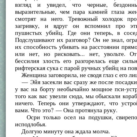
взгляд и увидел, что черные, бездонн
выразительные, чем пара камней глаза ж
смотрят на него. Тревожный холодок пр
загривку, и вдруг он вспомнил про эт
пушистых убийц. Где они теперь, в сосе
Подслушивают их разговор? Он не знал, огр
их способность убивать на расстоянии пря
или нет, но рисковать... нет, увольте. О
бессилия злость его разгорелась еще силь
рифтерская сука с парой ручных убийц на пов
Женщина заговорила, не сводя глаз с его ли
— Эйя засекли вас сразу же после посадки 
у вас на борту необычайно мощное пси-уст
того как вас увезли сюда, мы обыскали кора
ничего. Теперь они утверждают, что устро
вами. Что это? — Она протянула руку.
Осри только осел на подушки, свирепо 
исподлобья.
Долгую минуту она ждала молча.