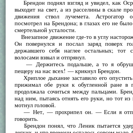
Брендон поднял взгляд и увидел, как Осри
выходит на свет, а из расселины в скале про
движения ствол лучемета. Астрогатор о
посмотрел на Брендона; в глазах его не было
смертельной усталости.
Внезапное движение где-то в углу насторо
Он повернулся и послал заряд поверх го
державшего себя наглее остальных; тот
волосами взвыл и отпрянул.
— Держитесь подальше, а то я обрушу
пещеру на нас всех! — крикнул Брендон.
Хриплое дыхание заставило его опустить 
прижимал обе руки к обугленной ране в г
продолжала сочиться между пальцами. Брен
над ним, пытаясь отнять его руки, но тот из
мотнул головой.
— Нет, — прохрипел он. — Если я отпу
говорить.
Брендон понял, что Леник пытается удер
легких, и что времени осталось совсем мало. 