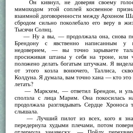
Он кивнул, не доверяя своему голос
мимоходом этой соплей косвенное призн
взаимной договоренности между Архоном Ша
сбродом сильно поколебало его веру в жи
Тысячи Солнц.
— Ну а вы, — продолжала она, снова по
Брендону с явственно написанным у 
недоверием, — вы точно зарываете тал
просиживая штаны у себя на троне, или 
положено делать богатым штучкам. Я видел
от этого козла вонючего, Таллиса, скв
Колдуна. Я думала, вам точно хана — кто это 
летать?
— Маркхем, — ответил Брендон, и улы
сползла с лица Марим. Она покосилась 
продолжала разглядывать Сердце Хроноса т
слышала.
— Лучший пилот из всех, кого я зн
передернула худыми плечами, потом поверн
отдернула занавеску. — Пойду перехвачу