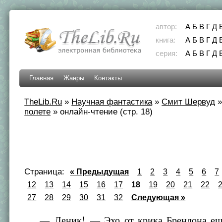
автор:
А
Б
В
Г
Д
книга:
А
Б
В
Г
Д
серия:
А
Б
В
Г
Д
Главная
Жанры
Контакты
TheLib.Ru
»
Научная фантастика
»
Смит Шервуд
полете
»
онлайн-чтение (стр. 18)
Страница:
« Предыдущая
1
2
3
4
5
6
7
12
13
14
15
16
17
18
19
20
21
22
27
28
29
30
31
32
Следующая »
— Леник! — Эхо от крика Брендона еще