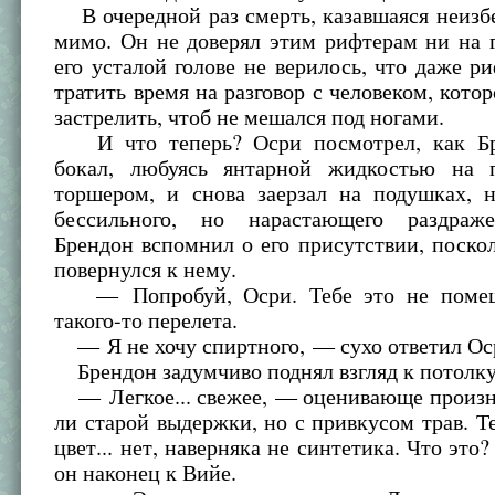
В очередной раз смерть, казавшаяся неизб
мимо. Он не доверял этим рифтерам ни на 
его усталой голове не верилось, что даже р
тратить время на разговор с человеком, котор
застрелить, чтоб не мешался под ногами.
И что теперь? Осри посмотрел, как Бр
бокал, любуясь янтарной жидкостью на 
торшером, и снова заерзал на подушках, н
бессильного, но нарастающего раздраже
Брендон вспомнил о его присутствии, поско
повернулся к нему.
— Попробуй, Осри. Тебе это не поме
такого-то перелета.
— Я не хочу спиртного, — сухо ответил Ос
Брендон задумчиво поднял взгляд к потолку
— Легкое... свежее, — оценивающе произн
ли старой выдержки, но с привкусом трав. 
цвет... нет, наверняка не синтетика. Что это
он наконец к Вийе.