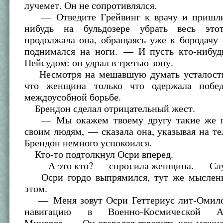
лучемет. Он не сопротивлялся.
— Отведите Грейвинг к врачу и пришлит
нибудь на бульдозере убрать весь эт
продолжала она, обращаясь уже к бородачу
поднимался на ноги. — И пусть кто-нибудь
Пейсудом: он удрал в третью зону.
Несмотря на мешавшую думать усталость
что женщина только что одержала побед
междоусобной борьбе.
Брендон сделал отрицательный жест.
— Мы окажем твоему другу такие же по
своим людям, — сказала она, указывая на те
Брендон немного успокоился.
Кто-то подтолкнул Осри вперед.
— А это кто? — спросила женщина. — Сл
Осри гордо выпрямился, тут же мысленн
этом.
— Меня зовут Осри Геттериус лит-Омило
навигацию в Военно-Космической 
Минерве. — Он старался говорить как можно