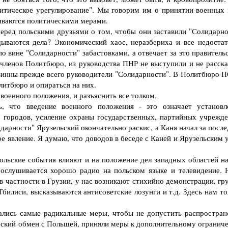
литическое урегулирование". Мы говорим им о принятии военных 
иваются политическими мерами.
ред польскими друзьями о том, чтобы они заставили "Солидарно
дываются дела? Экономический хаос, неразбериха и все недостат
 вине "Солидарности" забастовками, а отвечает за это правительс
членов Политбюро, из руководства ПНР не выступили и не расска
овинны прежде всего руководители "Солидарности". В Политбюро 
литбюро и опираться на них.
оенного положения, и разъяснить все толком.
то введение военного положения - это означает установл
м городов, усиление охраны государственных, партийных учрежде
дарности" Ярузельский окончательно раскис, а Каня начал за посл
е явление. Я думаю, что доводов в беседе с Каней и Ярузельским 
ольские события влияют и на положение дел западных областей н
рослушивается хорошо радио на польском языке и телевидение. 
, в частности в Грузии, у нас возникают стихийно демонстрации, г
Тбилиси, высказываются антисоветские лозунги и т.д. Здесь нам т
лись самые радикальные меры, чтобы не допустить распростран
ический обмен с Польшей, приняли меры к дополнительному огранич