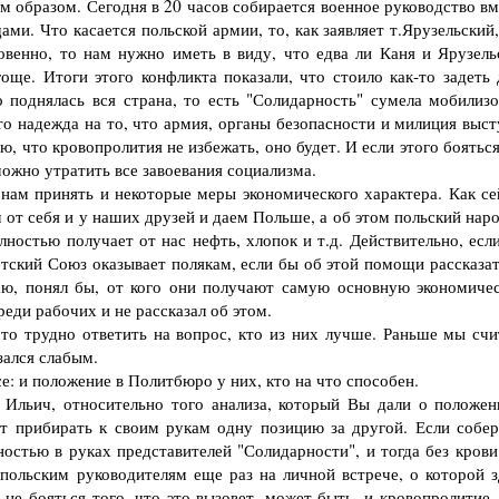
бразом. Сегодня в 20 часов собирается военное руководство вм
и. Что касается польской армии, то, как заявляет т.Ярузельский,
овенно, то нам нужно иметь в виду, что едва ли Каня и Ярузель
ще. Итоги этого конфликта показали, что стоило как-то задеть 
о поднялась вся страна, то есть "Солидарность" сумела мобилизо
то надежда на то, что армия, органы безопасности и милиция выст
, что кровопролития не избежать, оно будет. И если этого бояться
можно утратить все завоевания социализма.
ам принять и некоторые меры экономического характера. Как се
от себя и у наших друзей и даем Польше, а об этом польский наро
лностью получает от нас нефть, хлопок и т.д. Действительно, есл
тский Союз оказывает полякам, если бы об этой помощи рассказат
маю, понял бы, от кого они получают самую основную экономиче
еди рабочих и не рассказал об этом.
то трудно ответить на вопрос, кто из них лучше. Раньше мы счи
зался слабым.
 и положение в Политбюро у них, кто на что способен.
ьич, относительно того анализа, который Вы дали о положен
ет прибирать к своим рукам одну позицию за другой. Если собер
ностью в руках представителей "Солидарности", и тогда без крови
 польским руководителям еще раз на личной встрече, о которой з
 не бояться того, что это вызовет, может быть, и кровопролитие.