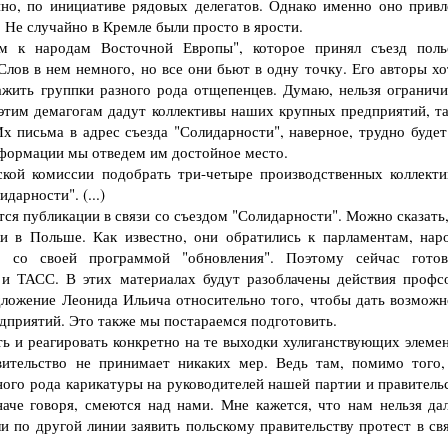
йно, по инициативе рядовых делегатов. Однако именно оно привл
 Не случайно в Кремле были просто в ярости.
 народам Восточной Европы", которое принял съезд поль
лов в нем немного, но все они бьют в одну точку. Его авторы хо
ажить группки разного рода отщепенцев. Думаю, нельзя ограничи
 этим демагогам дадут коллективы наших крупных предприятий, та
х письма в адрес съезда "Солидарности", наверное, трудно будет
информации мы отведем им достойное место.
ой комиссии подобрать три-четыре производственных коллекти
арности". (...)
 публикации в связи со съездом "Солидарности". Можно сказать,
и в Польше. Как известно, они обратились к парламентам, нар
, со своей программой "обновления". Поэтому сейчас готов
и ТАСС. В этих материалах будут разоблачены действия профс
ложение Леонида Ильича относительно того, чтобы дать возможн
дприятий. Это также мы постараемся подготовить.
и реагировать конкретно на те выходки хулиганствующих элемен
ительство не принимает никаких мер. Ведь там, помимо того,
ого рода карикатуры на руководителей нашей партии и правительс
наче говоря, смеются над нами. Мне кажется, что нам нельзя да
и по другой линии заявить польскому правительству протест в свя