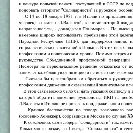
и цензуре польской печати, поступавшей в СССР по по
подорвать авторитет "Солидарности" за рубежом, особен
С 14 по 18 января 1981 г. в Италии по приглашению 
человек) во главе с Л.Валенсой, в состав которой вход
направленнос-ти, - докладывал Пономарев. - По имею
намерены широко использовать пребывание этой делега
Народной Республике (ПНР), для поддержки линии, н
социалистических завоеваний в Польше. В этих целях пл
профсоюзном и политическом уровне. Помимо встречи с п
руководстве Объединенной профсоюзной федерации 
Несмотря на первоначальное решение отказаться от в
занимает колеблющуюся позицию и не исключает возможно
Считали бы целесообразным обратиться к руководств
профсоюзном движении и оказывающей значительное влия
В этой связи можно было бы дать указания совпослу в И
которой обратить внимание руководства ИКП на необх
Л.Валенсы в Италию не привела к поддержке линии полит
Крайнее беспокойство по поводу возможного расп
(особенно Хонеккер), собравшись в Москве по случаю X
К сожалению, сами лидеры "Солидарности" так, кажется,
Только много позже, на I съезде "Солидарности" в се