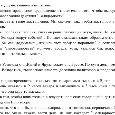
о дружественной нам стране.
нно правильное предложение относительно того, чтобы высту
разоблачили действия "Солидарности".
овать такие выступления. Мы сделаем так, чтобы выступили т
оды.
 собрания рабочих, гневные речи, резолюции осуждения. Но, ка
блокада вокруг событий в Польше оказалась таким образом отмен
го бы они додумались, начнись этот процесс пораньше? К сожале
 "спровоцировать" могучего соседа, хотя, казалось бы, ясно,
 все, что только сможет.
Устинова с тт.Каней и Ярузельским в г. Бресте. По сути дела, им
. Возвратись, вышеозначенные тт. доложили политбюро о продела
договоренностью с польскими товарищами выехали в Брест и 
реча началась в 9 часов вечера и закончилась в 3 часа ночи с т
что они куда-то выезжали.
 в том, чтобы внимательно выслушать польских товарищей и дать 
едании Политбюро.
ово, что они были в очень напряженном состоянии, нервничали, 
что им очень тяжело вести дела, на них наседает "Солидарност