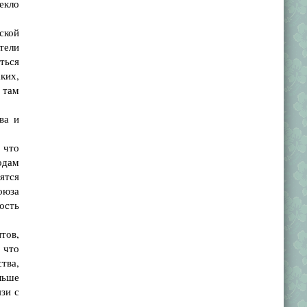
екло
ской
тели
ться
ких,
 там
ва и
 что
одам
ятся
оюза
ость
тов,
 что
тва,
льше
зи с