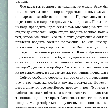
разумно.
Что касается военного положения, то можно было бы е
помогло вам сломить напор контрреволюционных элементо
с анархией хозяйственной жизни. Проект докумен
подготовлен, и надо эти документы подписать. Польские
их надо проводить через сейм и т.д. Мы говорим, что ни
будете действовать, когда будете вводить военное полож
тем, чтобы мы знали, что вы с этим документом согласн
придется вводить военное положение, то уже некогда
положения, их надо заранее готовить. Вот о чем идет реч
Тогда после нашего разъяснения т.т.Каня и Ярузельскнй
Далее мы спросили, что будет содержаться в выступлени
объяснил, что скажет о запрещении забастовок на два м
месяцев? Два месяца пройдут быстро, и потом снова на
их не выполняете, и тем самым дается лишняя почва для 
Сейчас особенно серьезно вопрос стоит о проведении 
что у вас нехватка хлеба и других продуктов. Почему
дезорганизуют все хозяйство, потому и нет. Теряется 
рабочий не знает об этом, и все это валится на правите
зачинщики, организаторы забастовок стоят в стороне, и о
говорим мы, разобраться по существу, то основными ви
организаторы забастовок. Вот в чем дело. Почему нельзя 