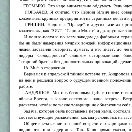
ГРОМЫКО. Это надо внимательно обдумать. Речь идет 
ГОРБАЧЕВ. Я считаю, что Леонид Ильич внес соверше
коллективы крупных предприятий на страницах печати и 
ГРИШИН. Надо и в "Правде" и других газетах организ
коллективы, как "ЗИЛ", "Серп и Молот" и др. крупные зав
И пошло-поехало по всем заводам да фабрикам страны:
бы ни были намерения мудрых вождей, информационная 
людей заставили говорить, думать, и кто знает, до че
лидеры "Солидарности" слишком осторожничали, боясь
"старший брат" и без дополнительных провокаций сделает
16. Миф о вторжении
Вернемся к апрельской тайной встрече тт. Андропова и 
на ней и решался вопрос о будущем военном положении
работе.
АНДРОПОВ. Мы с т.Устиновым Д.Ф. в соответствии с 
вблизи Бреста, в вагоне состоялась наша встреча. Вст
расчетом, чтобы польские товарищи не обнаружили себя, 
Задача, которая была поставлена перед нами, состояла
соответствующие разъяснения, как мы условились на зас
Общее впечатление от нашей встречи с товарищами так
видно, что они задерганы. Тов. Каня прямо сказал, 