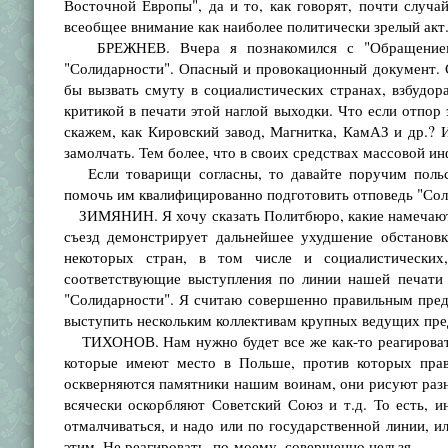
Восточной Европы", да и то, как говорят, почти случа
всеобщее внимание как наиболее политически зрелый акт.
БРЕЖНЕВ. Вчера я познакомился с "Обращением к
"Солидарности". Опасный и провокационный документ. С
бы вызвать смуту в социалистических странах, взбудор
критикой в печати этой наглой выходки. Что если отпор
скажем, как Кировский завод, Магнитка, КамАЗ и др.? И
замолчать. Тем более, что в своих средствах массовой 
Если товарищи согласны, то давайте поручим польск
помочь им квалифицированно подготовить отповедь "Солид
ЗИМЯНИН. Я хочу сказать Политбюро, какие намечаются
съезд демонстрирует дальнейшее ухудшение обстановк
некоторых стран, в том числе и социалистических
соответствующие выступления по линии нашей печати 
"Солидарности". Я считаю совершенно правильным пред
выступить нескольким коллективам крупных ведущих пре
ТИХОНОВ. Нам нужно будет все же как-то реагировать 
которые имеют место в Польше, против которых прав
оскверняются памятники нашим воинам, они рисуют разн
всячески оскорбляют Советский Союз и т.д. То есть, и
отмалчиваться, и надо или по государственной линии, ил
этим. Не реагировать, по-моему, совершенно нельзя.