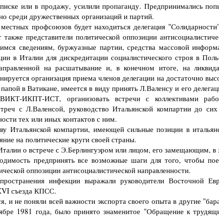
дписке или в продажу, усилили пропаганду. Предпринимались поп
но среди дружественных организаций и партий.
местных профсоюзов будет находиться делегация "Солидарности"
ят также представители политической оппозиции антисоциалистиче
щимся сведениям, буржуазные партии, средства массовой информ
ции в Италии для дискредитации социалистического строя в Поль
аправленной на расшатывание и, в конечном итоге, на ликвид
анируется организация приема членов делегации на достаточно выс
апой в Ватикане, имеется в виду принять Л.Валенсу и его делегац
ВИКТ-ИКПТ-ИСТ, организовать встречи с коллективами рабо
стреч с Л.Валенсой, руководство Итальянской компартии до сих
сти тех или иных контактов с ним.
у Итальянской компартии, имеющей сильные позиции в итальян
ние на политические круги своей страны.
талии о встрече с Э.Берлингуэром или лицом, его замещающим, в 
одимость предпринять все возможные шаги для того, чтобы пое
ической оппозиции антисоциалистической направленности.
ространения инфекции выражали руководители Восточной Ев
XVI съезда КПСС.
 и не поняли всей важности экспорта своего опыта в другие "бара
нтябре 1981 года, было принято знаменитое "Обращение к трудящ