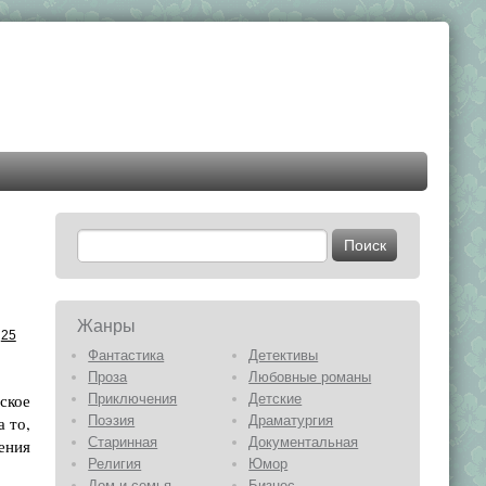
Жанры
25
Фантастика
Детективы
Проза
Любовные романы
ское
Приключения
Детские
 то,
Поэзия
Драматургия
Старинная
Документальная
ения
Религия
Юмор
Дом и семья
Бизнес