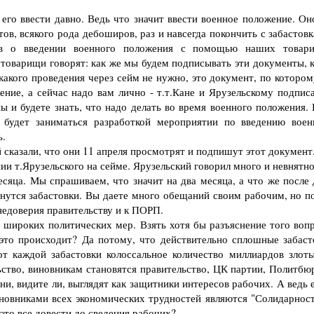
го ввести давно. Ведь что значит ввести военное положение. Он
в, всякого рода дебоширов, раз и навсегда покончить с забастовк
тов о введении военного положения с помощью наших товар
 товарищи говорят: как же мы будем подписывать эти документы, к
какого проведения через сейм не нужно, это документ, по котором
ение, а сейчас надо вам лично - т.т.Кане и Ярузельскому подписа
ы и будете знать, что надо делать во время военного положения. 
 будет заниматься разработкой мероприятии по введению воен
ь.
 сказали, что они 11 апреля просмотрят и подпишут этот документ
и т.Ярузельского на сейме. Ярузельский говорил много и невнятно
есяца. Мы спрашиваем, что значит на два месяца, а что же после 
чнутся забастовки. Вы даете много обещаний своим рабочим, но п
недоверия правительству и к ПОРП.
широких политических мер. Взять хотя бы разъяснение того вопр
 это происходит? Да потому, что действительно сплошные забаст
от каждой забастовки колоссальное количество миллиардов злоты
льство, виновникам становятся правительство, ЦК партии, Политбю
ни, видите ли, выглядят как защитники интересов рабочих. А ведь 
новниками всех экономических трудностей являются "Солидарност
это все довести до сведения рабочих?