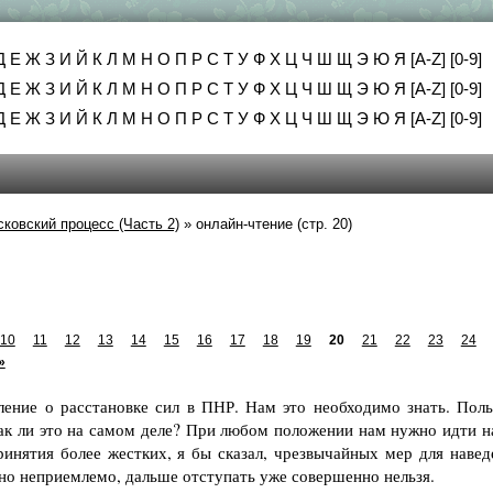
Д
Е
Ж
З
И
Й
К
Л
М
Н
О
П
Р
С
Т
У
Ф
Х
Ц
Ч
Ш
Щ
Э
Ю
Я
[A-Z]
[0-9]
Д
Е
Ж
З
И
Й
К
Л
М
Н
О
П
Р
С
Т
У
Ф
Х
Ц
Ч
Ш
Щ
Э
Ю
Я
[A-Z]
[0-9]
Д
Е
Ж
З
И
Й
К
Л
М
Н
О
П
Р
С
Т
У
Ф
Х
Ц
Ч
Ш
Щ
Э
Ю
Я
[A-Z]
[0-9]
ковский процесс (Часть 2)
»
онлайн-чтение (стр. 20)
10
11
12
13
14
15
16
17
18
19
20
21
22
23
24
»
е о расстановке сил в ПНР. Нам это необходимо знать. Поль
Так ли это на самом деле? При любом положении нам нужно идти на
инятия более жестких, я бы сказал, чрезвычайных мер для навед
но неприемлемо, дальше отступать уже совершенно нельзя.