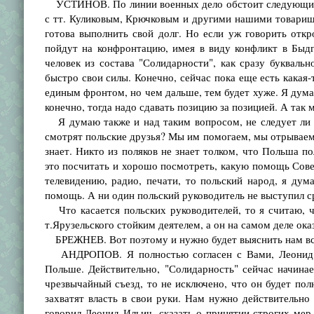
УСТИНОВ. По линии военных дело обстоит следующим о
с тт. Куликовым, Крючковым и другими нашими товарищам
готова выполнить свой долг. Но если уж говорить откр
пойдут на конфронтацию, имея в виду конфликт в Быдго
человек из состава "Солидарности", как сразу буквальн
быстро свои силы. Конечно, сейчас пока еще есть какая-
единым фронтом, но чем дальше, тем будет хуже. Я думаю
конечно, тогда надо сдавать позицию за позицией. А так 
Я думаю также и над таким вопросом, не следует ли н
смотрят польские друзья? Мы им помогаем, мы отрываем 
знает. Никто из поляков не знает толком, что Польша по
это посчитать и хорошо посмотреть, какую помощь Сове
телевидению, радио, печати, то польский народ, я ду
помощь. А ни один польский руководитель не выступил ср
Что касается польских руководителей, то я считаю, ч
т.Ярузельского стойким деятелем, а он на самом деле ока
БРЕЖНЕВ. Вот поэтому и нужно будет выяснить нам все:
АНДРОПОВ. Я полностью согласен с Вами, Леонид Ил
Польше. Действительно, "Солидарность" сейчас начина
чрезвычайный съезд, то не исключено, что он будет пол
захватят власть в свои руки. Нам нужно действительно
говорил Леонид Ильич, сказать о принятии строгих мер,