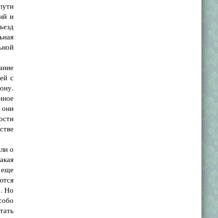
пути
ий и
ъезд
ьная
ьной
ание
ей с
ону.
нное
 они
ости
стве
ли о
такая
и еще
ются
. Но
собо
тать