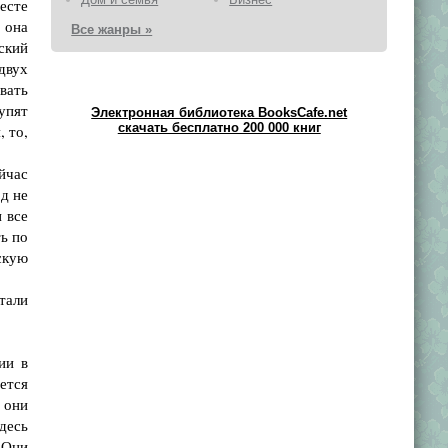
есте
 она
Все жанры »
ский
двух
вать
упят
Электронная библиотека BooksCafe.net
скачать бесплатно 200 000 книг
, то,
йчас
д не
и все
ь по
скую
тали
ии в
ется
 они
десь
 Они