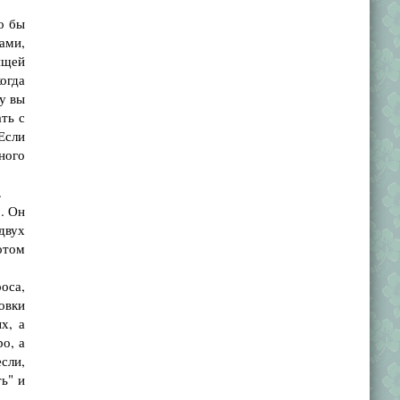
о бы
ами,
ищей
огда
у вы
ть с
Если
ного
.
. Он
двух
отом
оса,
овки
х, а
ро, а
если,
ь" и