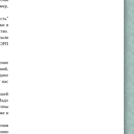
мер,
сть"
ки в
тво.
зали
ПОРП
ение
ний,
еднее
у нас
ашей
Надо
руппы
оже и
ения
ению