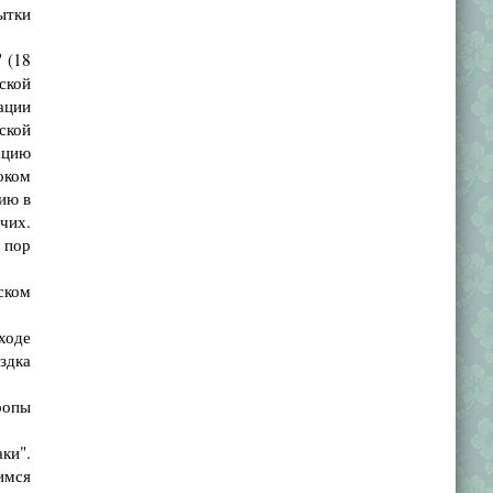
ытки
 (18
ской
ации
ской
ацию
оком
ию в
чих.
 пор
ском
ходе
здка
ропы
ки".
имся