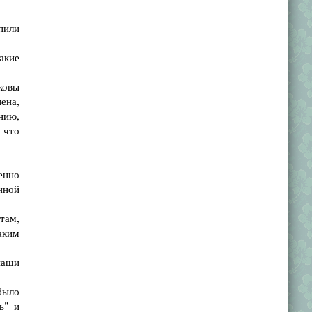
пили
акие
ковы
ена,
нию,
 что
енно
нной
там,
аким
наши
было
ь" и