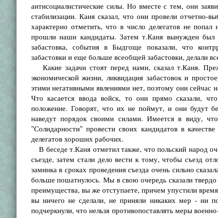
антисоциалнстические силы. Но вместе с тем, они зая
стабилизации. Каня сказал, что они провели отчетно-
характерно отметить, что в число делегатов не попал 
прошли наши кандидаты. Затем т.Каня вынужден был с
забастовка, события в Быдгоще показали, что контр
забастовки и еще больше всеобщей забастовки, делали все
Какие задачи стоят перед нами, сказал т.Каня. Преж
экономической жизни, ликвидация забастовок и просто
этими негативными явлениями нет, поэтому они сейчас н
Что касается ввода войск, то они прямо сказали, чт
положение. Говорят, что их не поймут, и они будут б
наведут порядок своими силами. Имеется в виду, что
"Солидарности" провести своих кандидатов в качестве
делегатов хороших рабочих.
В беседе т.Каня отметил также, что польский народ оч
съезде, затем стали дело вести к тому, чтобы съезд отл
заминка в сроках проведения съезда очень сильно сказал
больше пошатнулось. Мы в свою очередь сказали твердо 
преимущества, вы же отступаете, причем упустили время
вы ничего не сделали, не приняли никаких мер - ни п
подчеркнули, что нельзя противопоставлять меры военно