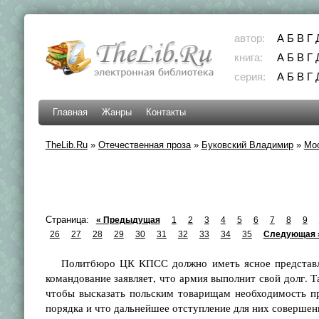
автор:
А
Б
В
Г
книга:
А
Б
В
Г
серия:
А
Б
В
Г
Главная
Жанры
Контакты
TheLib.Ru
»
Отечественная проза
»
Буковский Владимир
»
Мос
Страница:
« Предыдущая
1
2
3
4
5
6
7
8
9
26
27
28
29
30
31
32
33
34
35
Следующая 
Политбюро ЦК КПСС должно иметь ясное представлени
командование заявляет, что армия выполнит свой долг. 
чтобы высказать польским товарищам необходимость пр
порядка и что дальнейшее отступление для них совершен