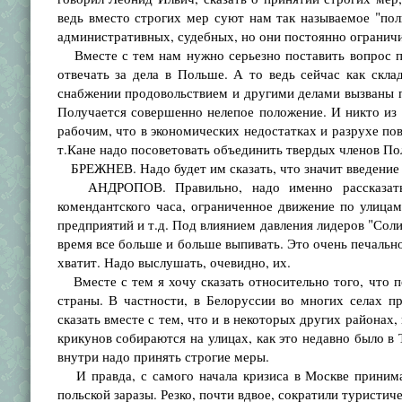
ведь вместо строгих мер суют нам так называемое "по
административных, судебных, но они постоянно огранич
Вместе с тем нам нужно серьезно поставить вопрос пе
отвечать за дела в Польше. А то ведь сейчас как скла
снабжении продовольствием и другими делами вызваны по
Получается совершенно нелепое положение. И никто из 
рабочим, что в экономических недостатках и разрухе п
т.Кане надо посоветовать объединить твердых членов По
БРЕЖНЕВ. Надо будет им сказать, что значит введение в
АНДРОПОВ. Правильно, надо именно рассказать, ч
комендантского часа, ограниченное движение по улица
предприятий и т.д. Под влиянием давления лидеров "Соли
время все больше и больше выпивать. Это очень печально
хватит. Надо выслушать, очевидно, их.
Вместе с тем я хочу сказать относительно того, что п
страны. В частности, в Белоруссии во многих селах п
сказать вместе с тем, что и в некоторых других районах
крикунов собираются на улицах, как это недавно было в 
внутри надо принять строгие меры.
И правда, с самого начала кризиса в Москве принима
польской заразы. Резко, почти вдвое, сократили турист