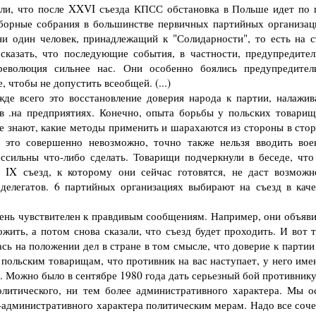
вили, что после XXVI съезда КПСС обстановка в Польше идет по 
выборные собрания в большинстве первичных партийных организац
ни один человек, принадлежащий к "Солидарности", то есть на с
казать, что последующие события, в частности, предупредител
революция сильнее нас. Они особенно боялись предупредител
, чтобы не допустить всеобщей. (...)
де всего это восстановление доверия народа к партии, налажив
ев .на предприятиях. Конечно, опыта борьбы у польских товарищ
е знают, какие методы применить и шарахаются из стороны в стор
о это совершенно невозможно, точно также нельзя вводить вое
ессильны что-либо сделать. Товарищи подчеркнули в беседе, что
 IX съезд, к которому они сейчас готовятся, не даст возможн
 делегатов. 6 партийных организациях выбирают на съезд в каче
ень чувствителен к правдивым сообщениям. Например, они объяви
ожить, а потом снова сказали, что съезд будет проходить. И вот 
ась на положении дел в стране в том смысле, что доверие к парти
польским товарищам, что противник на вас наступает, у него име
. Можно было в сентябре 1980 года дать серьезный бой противнику
олитического, ни тем более административного характера. Мы о
-административного характера политическим мерам. Надо все соче