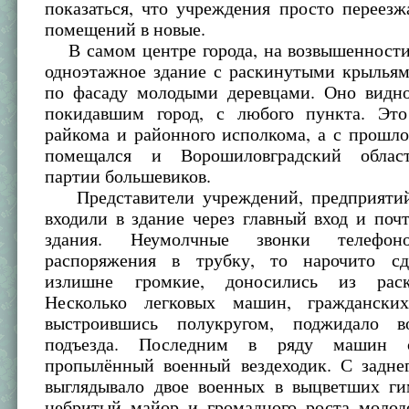
показаться, что учреждения просто переез
помещений в новые.
В самом центре города, на возвышенности,
одноэтажное здание с раскинутыми крыльям
по фасаду молодыми деревцами. Оно видн
покидавшим город, с любого пункта. Эт
райкома и районного исполкома, а с прошл
помещался и Ворошиловградский облас
партии большевиков.
Представители учреждений, предприятий
входили в здание через главный вход и поч
здания. Неумолчные звонки телефоно
распоряжения в трубку, то нарочито сд
излишне громкие, доносились из рас
Несколько легковых машин, граждански
выстроившись полукругом, поджидало во
подъезда. Последним в ряду машин с
пропылённый военный вездеходик. С заднег
выглядывало двое военных в выцветших г
небритый майор и громадного роста молод