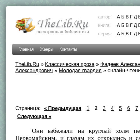
автор:
А
Б
В
Г
Д
книга:
А
Б
В
Г
Д
серия:
А
Б
В
Г
Д
Главная
Жанры
Контакты
TheLib.Ru
»
Классическая проза
»
Фадеев Алекса
Александрович
»
Молодая гвардия
»
онлайн-чтени
Страница:
« Предыдущая
1
2
3
4
5
6
7
Следующая »
Они взбежали на круглый холм пер
Первомайским, и глазам их открылись и с