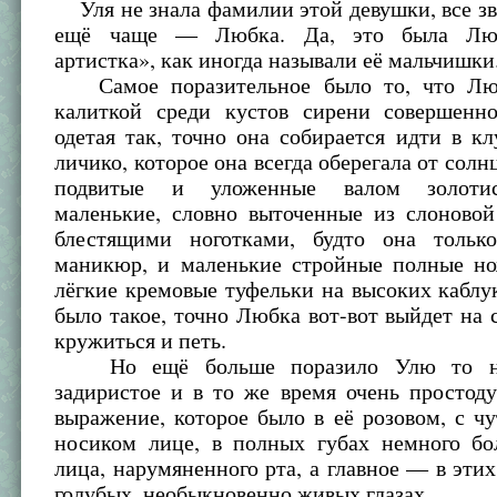
Уля не знала фамилии этой девушки, все зв
ещё чаще — Любка. Да, это была Люб
артистка», как иногда называли её мальчишки
Самое поразительное было то, что Люб
калиткой среди кустов сирени совершенн
одетая так, точно она собирается идти в кл
личико, которое она всегда оберегала от солн
подвитые и уложенные валом золотис
маленькие, словно выточенные из слоновой
блестящими ноготками, будто она тольк
маникюр, и маленькие стройные полные но
лёгкие кремовые туфельки на высоких каблу
было такое, точно Любка вот-вот выйдет на 
кружиться и петь.
Но ещё больше поразило Улю то не
задиристое и в то же время очень простод
выражение, которое было в её розовом, с ч
носиком лице, в полных губах немного бо
лица, нарумяненного рта, а главное — в эт
голубых, необыкновенно живых глазах.