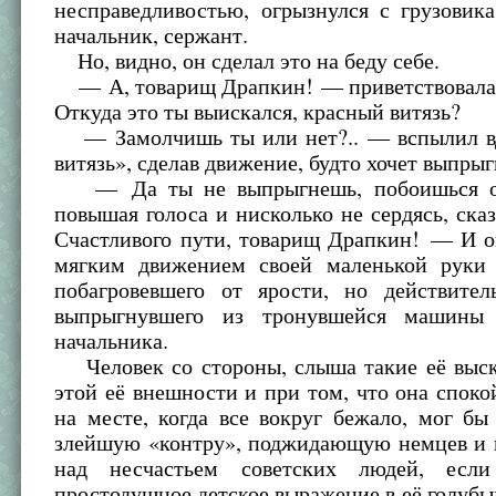
несправедливостью, огрызнулся с грузовик
начальник, сержант.
Но, видно, он сделал это на беду себе.
— А, товарищ Драпкин! — приветствовала
Откуда это ты выискался, красный витязь?
— Замолчишь ты или нет?.. — вспылил в
витязь», сделав движение, будто хочет выпрыг
— Да ты не выпрыгнешь, побоишься о
повышая голоса и нисколько не сердясь, ск
Счастливого пути, товарищ Драпкин! — И 
мягким движением своей маленькой руки 
побагровевшего от ярости, но действите
выпрыгнувшего из тронувшейся машины 
начальника.
Человек со стороны, слыша такие её выск
этой её внешности и при том, что она споко
на месте, когда все вокруг бежало, мог бы
злейшую «контру», поджидающую немцев и
над несчастьем советских людей, ес
простодушное детское выражение в её голубых