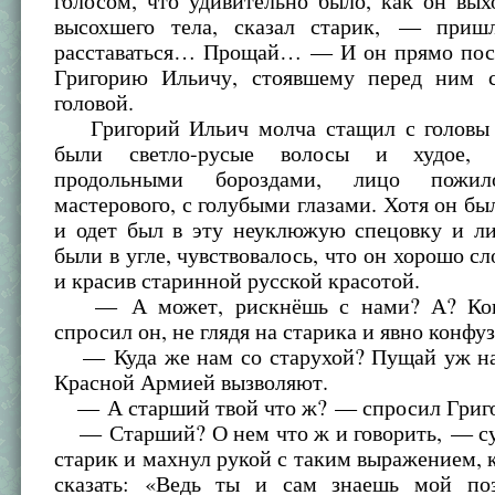
голосом, что удивительно было, как он вых
высохшего тела, сказал старик, — приш
расставаться… Прощай… — И он прямо пос
Григорию Ильичу, стоявшему перед ним 
головой.
Григорий Ильич молча стащил с головы 
были светло-русые волосы и худое, 
продольными бороздами, лицо пожило
мастерового, с голубыми глазами. Хотя он бы
и одет был в эту неуклюжую спецовку и ли
были в угле, чувствовалось, что он хорошо сл
и красив старинной русской красотой.
— А может, рискнёшь с нами? А? Кон
спросил он, не глядя на старика и явно конфуз
— Куда же нам со старухой? Пущай уж на
Красной Армией вызволяют.
— А старший твой что ж? — спросил Григо
— Старший? О нем что ж и говорить, — су
старик и махнул рукой с таким выражением, к
сказать: «Ведь ты и сам знаешь мой по