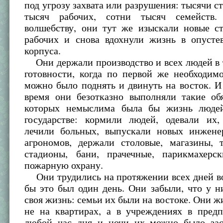
под угрозу захвата или разрушения: тысячи ст
тысяч рабочих, сотни тысяч семейств
волшебству, они тут же изыскали новые с
рабочих и снова вдохнули жизнь в опуст
корпуса.
Они держали производство и всех людей в 
готовности, когда по первой же необходим
можно было поднять и двинуть на восток. И
время они безотказно выполняли такие обя
которых немыслима была бы жизнь людей
государстве: кормили людей, одевали их,
лечили больных, выпускали новых инженер
агрономов, держали столовые, магазины, т
стадионы, бани, прачечные, парикмахерс
пожарную охрану.
Они трудились на протяжении всех дней во
бы это был один день. Они забыли, что у 
своя жизнь: семьи их были на востоке. Они жи
не на квартирах, а в учреждениях в пред
любой час дня и ночи их можно было зас