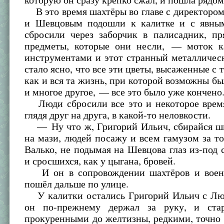
В это время шахтёры во главе с директоро
и Шевцовым подошли к калитке и с явны
сбросили через заборчик в палисадник, пр
предметы, которые они несли, — моток к
инструментами и этот странный металличес
стало ясно, что все эти цветы, высаженные с 
как и вся та жизнь, при которой возможны бы
и многое другое, — все это было уже кончено
Люди сбросили все это и некоторое время
глядя друг на друга, в какой-то неловкости.
— Ну что ж, Григорий Ильич, сбирайся ш
на мази, людей посажу и всем гамузом за т
Валько, не подымая на Шевцова глаз из-под
и сросшихся, как у цыгана, бровей.
И он в сопровождении шахтёров и воен
пошёл дальше по улице.
У калитки остались Григорий Ильич с Лю
он по-прежнему держал за руку, и ста
прокуренными до желтизны, редкими, точн