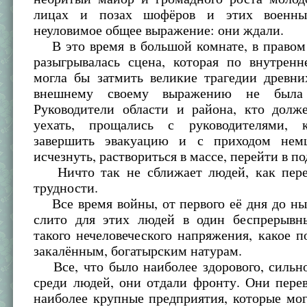
лицах и позах шофёров и этих военн
неуловимое общее выражение: они ждали.
В это время в большой комнате, в правом 
разыгрывалась сцена, которая по внутренн
могла бы затмить великие трагедии древни
внешнему своему выражению не была 
Руководители области и района, кто долж
уехать, прощались с руководителями, к
завершить эвакуацию и с приходом немц
исчезнуть, раствориться в массе, перейти в по
Ничто так не сближает людей, как пере
трудности.
Все время войны, от первого её дня до ны
слито для этих людей в один беспрерывн
такого нечеловеческого напряжения, какое п
закалённым, богатырским натурам.
Все, что было наиболее здорового, сильно
среди людей, они отдали фронту. Они пере
наиболее крупные предприятия, которые мо