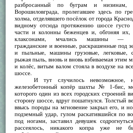
разбросанный по буграм и низинам,
Ворошиловграда, пролегавшее здесь по гр
холма, отделявшего посёлок от города Красно
видному отсюда протяжению шоссе густо
части и колонны беженцев и, обгоняя их, 
клаксонами, мчались машины — об
гражданские и военные, раскрашенные под з
и пыльные, машины грузовые, легковые, 
рыжая пыль, вновь и вновь взбиваемая этим 
и колёс, витым валом стояла в воздухе на в
шоссе.
И тут случилось невозможное, не
железобетонный копёр шахты № 1-бис, м
которого один из всех городских строений в
сторону шоссе, вдруг пошатнулся. Толстый в
ввысь породы на мгновение закрыл его, и 
подземный удар, гулом раскатившийся по во
под ногами, заставил девушек содрогнутьс
рассеялось, никакого копра уже не б