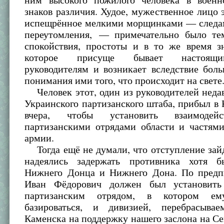
знаков различия. Худое, мужественное лицо э
испещрённое мелкими морщинками — следам
переутомления, — примечательно было т
спокойствия, простоты и в то же время зн
которое присуще бывает настоящ
руководителям и возникает вследствие бол
понимания ими того, что происходит на свете
Человек этот, один из руководителей неда
Украинского партизанского штаба, прибыл в
вчера, чтобы установить взаимодей
партизанскими отрядами области и частям
армии.
Тогда ещё не думали, что отступление зайд
надеялись задержать противника хотя 
Нижнего Донца и Нижнего Дона. По пред
Иван Фёдорович должен был установить
партизанским отрядом, в котором ем
базироваться, и дивизией, перебрасыва
Каменска на поддержку нашего заслона на С