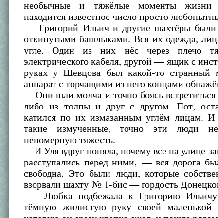
необычные и тяжёлые моменты жизни 
находится известное число просто любопытн
Григорий Ильич и другие шахтёры были 
откинутыми башлыками. Вся их одежда, лиц
угле. Один из них нёс через плечо т
электрического кабеля, другой — ящик с инст
руках у Шевцова был какой-то странный 
аппарат с торчащими из него концами обнажё
Они шли молча и точно боясь встретиться 
либо из толпы и друг с другом. Пот, оста
катился по их измазанным углём лицам. И
такие измученные, точно эти люди н
непомерную тяжесть.
И Уля вдруг поняла, почему все на улице за
расступались перед ними, — вся дорога бы
свободна. Это были люди, которые собств
взорвали шахту № 1-бис — гордость Донецког
Любка подбежала к Григорию Ильичу, 
тёмную жилистую руку своей маленькой 
которую он сразу крепко сжал, и пошла рядом