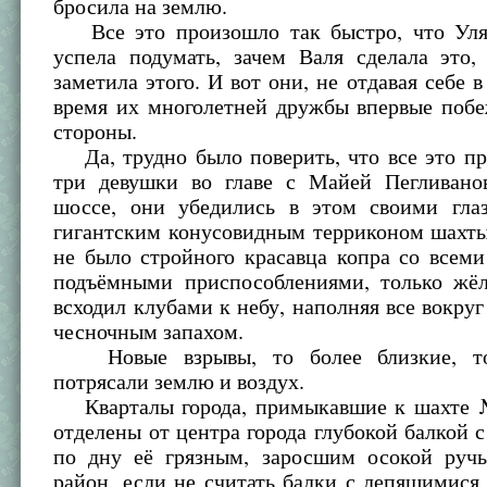
бросила на землю.
Все это произошло так быстро, что Уля
успела подумать, зачем Валя сделала это,
заметила этого. И вот они, не отдавая себе в
время их многолетней дружбы впервые побе
стороны.
Да, трудно было поверить, что все это пра
три девушки во главе с Майей Пегливано
шоссе, они убедились в этом своими гла
гигантским конусовидным терриконом шахт
не было стройного красавца копра со всем
подъёмными приспособлениями, только жё
всходил клубами к небу, наполняя все вокр
чесночным запахом.
Новые взрывы, то более близкие, то
потрясали землю и воздух.
Кварталы города, примыкавшие к шахте 
отделены от центра города глубокой балкой
по дну её грязным, заросшим осокой ручь
район, если не считать балки с лепящимися