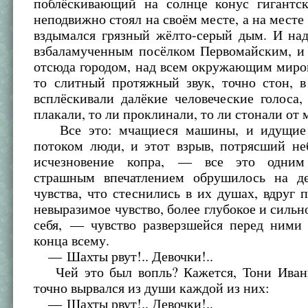
поблёскивающий на солнце конус гигантск
неподвижно стоял на своём месте, а на месте
вздымался грязный жёлто-серый дым. И над
взбаламученным посёлком Первомайским, и
отсюда городом, над всем окружающим миро
то слитный протяжный звук, точно стон, в
всплёскивали далёкие человеческие голоса
плакали, то ли проклинали, то ли стонали от 
Все это: мчащиеся машины, и идущие
потоком люди, и этот взрыв, потрясший не
исчезновение копра, — все это одним
страшным впечатлением обрушилось на д
чувства, что стеснились в их душах, вдруг 
невыразимое чувство, более глубокое и сильно
себя, — чувство разверзшейся перед ними 
конца всему.
— Шахты рвут!.. Девочки!..
Чей это был вопль? Кажется, Тони Иван
точно вырвался из души каждой из них:
— Шахты рвут!.. Девочки!..