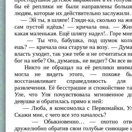
бы её реплики не были направлены больш
людям, которые их действительно заслужили.
— Эй ты, в шляпе! Гляди-ка, сколько на жи
сам пустой идёшь! — кричала она. — Жин
какая маленькая. Ещё шляпу надел!.. Горе мне 
— Ты что, бабушка, под шумок колхо
ешь? — кричала она старухе на возу. — Дума
власть уходит, так уже тебе и не отчитаться 
бог на небе? Он, думаешь, не видит? Он все ви
Никто не обращал на её реплики вниман
могла не видеть этого, — похоже бы
восстанавливает справедливость для 
развлечения. Её бесстрашие и спокойствие т
Уле, что Уля почувствовала мгновенное д
девушке и обратилась прямо к ней:
— Люба, я комсомолка с Первомайки, Ул
Скажи мне, с чего все это началось?
— Обыкновенно… — охотно ответ
дружелюбно обратив свои голубые сияющие и