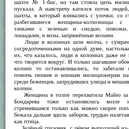
шахте № 1-бис, но там стояла цепь мили
пускала. А навстречу катился поток людей
шахты, в который вливались с улочки, со 
разбегавшиеся женщины-колхозницы с
тачками с зеленью и снедью, повозки,
лошадьми, и возы, запряжённые волами.
Люди в колоннах шли молча, с сумрач
сосредоточенными на одной думе, настольк
их, что казалось, люди в колоннах даже не 
что творится вокруг. И только шагавшие обо
колонн то останавливались, то забегали 
помочь пешим и конным милиционерам на
среди беженцев, запрудивших улицы и меша
колонн.
Женщина в толпе перехватила Майю за 
Бондарева тоже остановилась возле 
стремившаяся только как можно скорее поп
бежала дальше вдоль заборов, грудью налетая
как птица.
Зелёный грузовик, с рёвом выползший из-з