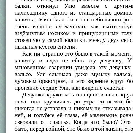
балки, откинул Улю вместе с други
палисаднику одного из стандартных домико
калитка, Уля сбила бы с ног небольшого рос
очень изящно сложенную, как выточенну
вздёрнутым носиком и прищуренными голу
стоявшую у самой калитки, между двух сви
пыльных кустов сирени.
Как ни странно это было в такой момент, 
калитку и едва не сбив эту девушку, У
мгновенном озарении увидела эту девушку
вальсе. Уля слышала даже музыку вальса
духовым оркестром, и это видение вдруг б
пронзило сердце Ули, как видение счастья.
Девушка кружилась на сцене и пела, кружи
пела, она кружилась до утра со всеми без
никогда не уставала и никому не отказывала
ней, и голубые её глаза, её маленькие ров
сверкали от счастья. Когда это было? Это
быть, перед войной, это было в той жизни, это