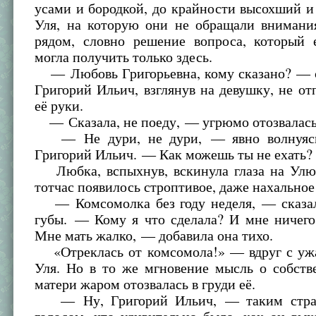
усами и бородкой, до крайности высохший и
Уля, на которую они не обращали внимания
рядом, словно решение вопроса, который 
могла получить только здесь.
— Любовь Григорьевна, кому сказано? — с
Григорий Ильич, взглянув на девушку, не отп
её руки.
— Сказала, не поеду, — угрюмо отозвалас
— Не дури, не дури, — явно волнуясь,
Григорий Ильич. — Как можешь ты не ехать?
Любка, вспыхнув, вскинула глаза на Улю,
тотчас появилось строптивое, даже нахально
— Комсомолка без году неделя, — сказал
губы. — Кому я что сделала? И мне ничег
Мне мать жалко, — добавила она тихо.
«Отреклась от комсомола!» — вдруг с уж
Уля. Но в то же мгновение мысль о собств
матери жаром отозвалась в груди её.
— Ну, Григорий Ильич, — таким стра