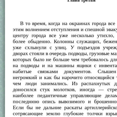
В то время, когда на окраинах города все
этим волнением отступления и спешной эвак
центру города все уже несколько утихло, 
более обыденно. Колонны служащих, беже
уже схлынули с улиц. У подъездов учре
дворах стояли в очередь подводы, грузовые м
которых было не больше чем требовалось для
на подводы и на машины ящики с инвент
набитые связками документов. Слыше
негромкий и как бы нарочито относящийся 
чем люди занимались. Из распахнутых д
доносился стук молотков, иногда — стр
наиболее педантичные управляющие дела
последнюю опись вывозимого и брошенно
Если бы не дальние раскаты артиллерийск
сотрясающие землю глубокие толчки взры