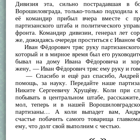
Дивизия эта, сильно пострадавшая в б
Ворошиловграда, только-только подходила к
её командир прибыл вчера вместе с пре
партизанского штаба и политического упра
фронта. Командир дивизии, генерал лет сор
же, дожидаясь очереди проститься с Иваном 
Иван Фёдорович тряс руку партизанского 
который и в мирное время был его руководит
бывал на дому Ивана Фёдоровича и хор
жену, — Иван Фёдорович тряс ему руку и гов
— Спасибо и ещё раз спасибо, Андрей 
помощь, за науку. Передайте наше партиза
Никите Сергеевичу Хрущёву. Коли при сл
побывать в центральном штабе, расскажите,
мол, теперь и в нашей Ворошиловградско
партизаны… А коли выпадет вам, Андр
счастье побачить самого товарища главком
ему, что долг свой выполним с честью.
<<
>>