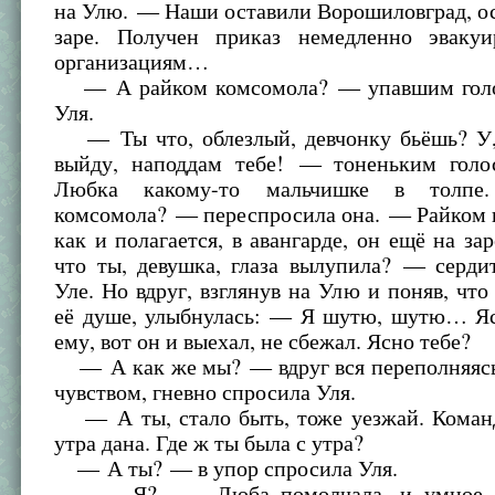
на Улю. — Наши оставили Ворошиловград, о
заре. Получен приказ немедленно эвакуи
организациям…
— А райком комсомола? — упавшим голо
Уля.
— Ты что, облезлый, девчонку бьёшь? У,
выйду, наподдам тебе! — тоненьким голо
Любка какому-то мальчишке в толп
комсомола? — переспросила она. — Райком 
как и полагается, в авангарде, он ещё на з
что ты, девушка, глаза вылупила? — серди
Уле. Но вдруг, взглянув на Улю и поняв, что
её душе, улыбнулась: — Я шутю, шутю… Яс
ему, вот он и выехал, не сбежал. Ясно тебе?
— А как же мы? — вдруг вся переполняяс
чувством, гневно спросила Уля.
— А ты, стало быть, тоже уезжай. Команд
утра дана. Где ж ты была с утра?
— А ты? — в упор спросила Уля.
— Я?.. — Люба помолчала, и умное л