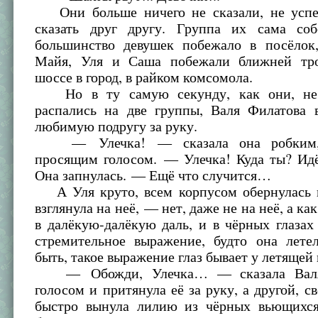
Они больше ничего не сказали, не успе
сказать друг другу. Группа их сама соб
большинство девушек побежало в посёлок
Майя, Уля и Саша побежали ближней тро
шоссе в город, в райком комсомола.
Но в ту самую секунду, как они, не с
распались на две группы, Валя Филатова в
любимую подругу за руку.
— Улечка! — сказала она робким,
просящим голосом. — Улечка! Куда ты? 
Она запнулась. — Ещё что случится…
А Уля круто, всем корпусом обернулась 
взглянула на неё, — нет, даже не на неё, а как
в далёкую-далёкую даль, и в чёрных глазах
стремительное выражение, будто она лет
быть, такое выражение глаз бывает у летящей
— Обожди, Улечка… — сказала Вал
голосом и притянула её за руку, а другой, с
быстро вынула лилию из чёрных вьющихс