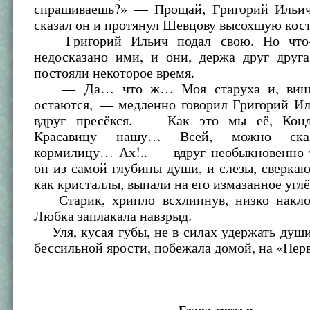
спрашиваешь?» — Прощай, Григорий Ильи
сказал он и протянул Шевцову высохшую кос
Григорий Ильич подал свою. Но что-
недосказано ими, и они, держа друг друга
постояли некоторое время.
— Да… что ж… Моя старуха и, вишь,
остаются, — медленно говорил Григорий Ил
вдруг пресёкся. — Как это мы её, Конд
Красавицу нашу… Всей, можно сказ
кормилицу… Ах!.. — вдруг необыкновенно 
он из самой глубины души, и слезы, сверка
как кристаллы, выпали на его измазанное угл
Старик, хрипло всхлипнув, низко накло
Любка заплакала навзрыд.
Уля, кусая губы, не в силах удержать душ
бессильной ярости, побежала домой, на «Пер
Глава третья