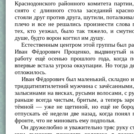
Краснодонского районного комитета партии
снято с длинного стола заседаний красн
стояли друг против друга, шутили, поталкивал
плечо и все не решались произнести слова
тех, кто уезжал, было так тяжело, и смутн
душе, будто ворон когтил им душу.
Естественным центром этой группы был ра
Иван Фёдорович Проценко, выдвинутый н
работу ещё осенью прошлого года, когда п
впервые встала угроза оккупации. Но тогда д
отложилось.
Иван Фёдорович был маленький, складно и
тридцатипятилетний мужчина с зачёсанными
залысинами на висках, русыми волосами, с 
раньше всегда чистым, бритым, а теперь за
тёмной — уже не щетиной, но ещё не бород
отпускать её недели две назад, когда понял 
фронте, что не миновать ему подполья.
Он дружелюбно и уважительно тряс руку ст
ним высокого пожилого человека в воен