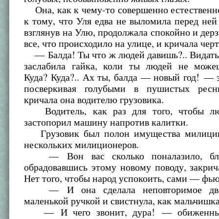
Она, как к чему-то совершенно естественн
к тому, что Уля едва не выломила перед ней 
взглянув на Улю, продолжала спокойно и дерз
все, что происходило на улице, и кричала черт
— Балда! Ты что ж людей давишь?.. Видать,
заслабила гайка, коли ты людей не може
Куда? Куда?.. Ах ты, балда — новый год! — 
посверкивая голубыми в пушистых ресни
кричала она водителю грузовика.
Водитель, как раз для того, чтобы лю
застопорил машину напротив калитки.
Грузовик был полон имущества милиции
нескольких милиционеров.
— Вон вас сколько поналазило, бл
обрадовавшись этому новому поводу, закри
Нет того, чтобы народ успокоить, сами — фью
— И она сделала неповторимое дви
маленькой ручкой и свистнула, как мальчишка
— И чего звонит, дура! — обиженный