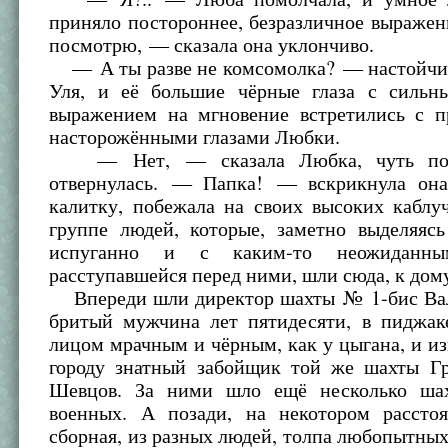
приняло постороннее, безразличное выраже
посмотрю, — сказала она уклончиво.
— А ты разве не комсомолка? — настойчи
Уля, и её большие чёрные глаза с силь
выражением на мгновение встретились с 
насторожёнными глазами Любки.
— Нет, — сказала Любка, чуть под
отвернулась. — Папка! — вскрикнула она
калитку, побежала на своих высоких каблу
группе людей, которые, заметно выделяясь
испуганно и с каким-то неожиданны
расступавшейся перед ними, шли сюда, к дом
Впереди шли директор шахты № 1-бис Вал
бритый мужчина лет пятидесяти, в пиджаке
лицом мрачным и чёрным, как у цыгана, и и
городу знатный забойщик той же шахты Г
Шевцов. За ними шло ещё несколько шах
военных. А позади, на некотором расстоя
сборная, из разных людей, толпа любопытных