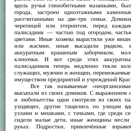
вдоль ручья глинобитными мазанками, был
города, застроен одноэтажными каменны
рассчитанными на две-три семьи. Домик
черепицей или этернитом, перед кажды
палисадник — частью под огородом, часть
цветами. Иные хозяева вырастили уже вишн
или жасмин, иные высадили рядком, в
аккуратным крашеным заборчиком, мол
кленочки. И вот среди этих аккуратн
палисадников теперь медленно текли кол
служащих, мужчин и женщин, перемежаемые 
имуществом предприятий и учреждений Крас
Все так называемые «неорганизован
высыпали из своих домиков. С выражением с
и любопытства одни смотрели из своих па
уходящих, другие тащились по улицам вд
узлами и мешками, с тачками, где среди с
сидели малые дети, иные женщины несли
руках. Подростки, привлечённые взрыв