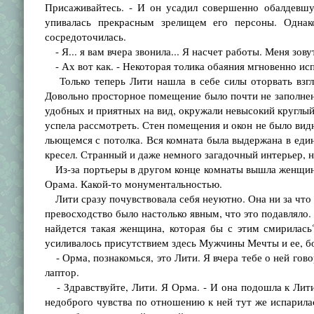
Присаживайтесь. - И он усадил совершенно обалдевшу
упивалась прекрасным зрелищем его персоны. Однак
сосредоточилась.
- Я... я вам вчера звонила... Я насчет работы. Меня зову
- Ах вот как. - Некоторая толика обаяния мгновенно испа
Только теперь Лити нашла в себе силы оторвать взгля
Довольно просторное помещение было почти не заполнено
удобных и приятных на вид, окружали невысокий круглый 
успела рассмотреть. Стен помещения и окон не было видн
льющемся с потолка. Вся комната была выдержана в еди
кресел. Странный и даже немного загадочный интерьер, н
Из-за портьеры в другом конце комнаты вышла женщина
Орама. Какой-то монументальностью.
Лити сразу почувствовала себя неуютно. Она ни за что н
превосходство было настолько явным, что это подавляло. 
найдется такая женщина, которая бы с этим смирилась
усиливалось присутствием здесь Мужчины Мечты и ее, бо
- Орма, познакомься, это Лити. Я вчера тебе о ней гов
лаптор.
- Здравствуйте, Лити. Я Орма. - И она подошла к Лити,
недоброго чувства по отношению к ней тут же испарилас