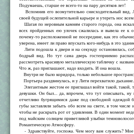
Подумаешь, старше ее всего-то на пару десятков лет!
Вспомнив его возмутительно снисходительный вид, Ли
своей будущей ослепительной карьере и утереть нос всем
Шагая по неровным камням старого города, она искала 
всех пройденных ею улочек сжалилась и вывела ее к 
почему-то расположенной не посередине, как это обычно 
уверена, имеет ли право впускать кого-нибудь в это здани
Лити подошла к двери и на секунду остановилась, соб
бодрый вид. Но тут сама дверь гостеприимно распахн
рассмотреть красивую металлическую табличку с назван
Что ж, раз приглашают, надо входить. И она вошла.
Внутри не было коридора, только небольшое пространст
Портьера раздвинулась, и у Лити перехватило дыхание.
Элегантным жестом ее приглашал войти такой, такой, 
девушки. Он был... да, впрочем, что тут описывать, ну
отчетливо бугрящимися даже под свободной одеждой би
губы заставляли забыть обо всем на свете, в том числе 
чтобы не раскрыть рот от удивления. В один момент недо
под майским солнцем приветливой улыбки темноволосого
Романтическую Атмосферу.
- Здравствуйте, госпожа. Чем могу вам служить? Мое 