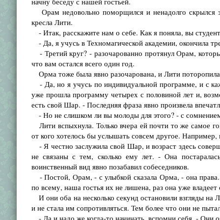
начну беседу с нашей гостьей.
Орам недовольно поморщился и ненадолго скрылся за 
кресла Лити.
- Итак, расскажите нам о себе. Как я поняла, вы студен
- Да, я учусь в Техномагической академии, окончила тре
- Третий круг? - разочарованно протянул Орам, который 
что вам остался всего один год.
Орма тоже была явно разочарована, и Лити поторопилас
- Да, но я учусь по индивидуальной программе, и с ка
уже прошла программу четырех с половиной лет и, возмо
есть свой Шар. - Последняя фраза явно произвела впечатл
- Но не слишком ли вы молоды для этого? - с сомнение
Лити вспыхнула. Только вчера ей почти то же самое гов
от кого хотелось бы услышать совсем другое. Например, 
- Я честно заслужила свой Шар, и возраст здесь соверш
не связаны с тем, сколько ему лет. - Она постаралас
воинственный вид явно позабавил собеседников.
- Постой, Орам, - с улыбкой сказала Орма, - она права.
по всему, наша гостья их не лишена, раз она уже владеет
И они оба на несколько секунд остановили взгляды на Л
и не стала им сопротивляться. Тем более что они не пыта
- Да и надо же когда-то начинать, вспомни себя. - Они 