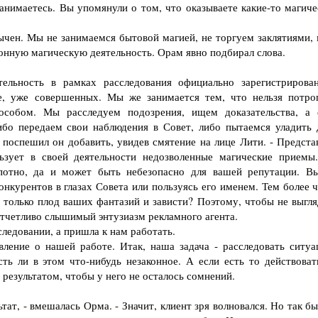
анимаетесь. Вы упомянули о том, что оказываете какие-то магиче
чен. Мы не занимаемся бытовой магией, не торгуем заклятиями, 
конную магическую деятельность. Орам явно подбирал слова.
льность в рамках расследования официально зарегистрирова
е, уже совершенных. Мы же занимается тем, что нельзя потрог
собом. Мы расследуем подозрения, ищем доказательства, а 
ибо передаем свои наблюдения в Совет, либо пытаемся уладить 
- поспешил он добавить, увидев смятение на лице Лити. - Предста
ьзует в своей деятельности недозволенные магические приемы
потно, да и может быть небезопасно для вашей репутации. В
конкурентов в глазах Совета или пользуясь его именем. Тем более 
о только плод ваших фантазий и зависти? Поэтому, чтобы не выгля
 отчетливо слышимый энтузиазм рекламного агента.
следовании, а пришла к нам работать.
ние о нашей работе. Итак, наша задача - расследовать ситуа
сть ли в этом что-нибудь незаконное. А если есть то действоват
 результатом, чтобы у него не осталось сомнений.
тат, - вмешалась Орма. - Значит, клиент зря волновался. Но так б