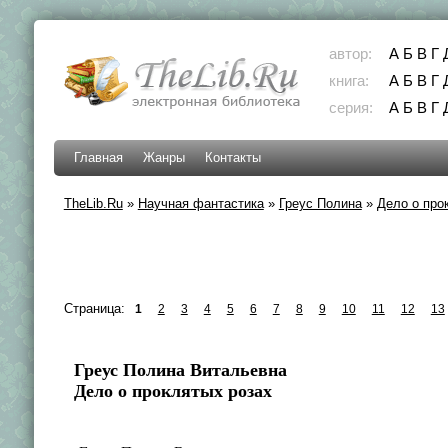
автор:
А
Б
В
Г
книга:
А
Б
В
Г
серия:
А
Б
В
Г
Главная
Жанры
Контакты
TheLib.Ru
»
Научная фантастика
»
Греус Полина
»
Дело о про
Страница:
1
2
3
4
5
6
7
8
9
10
11
12
13
Греус Полина Витальевна
Дело о проклятых розах