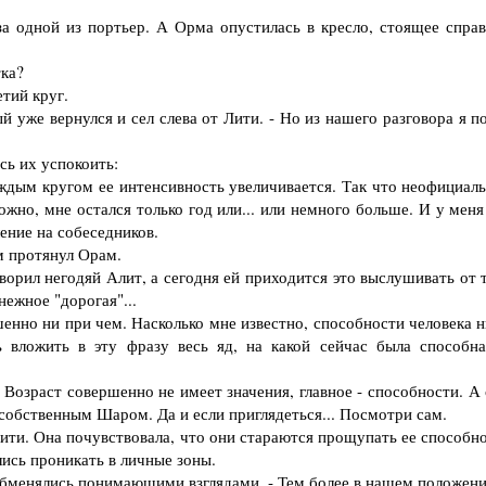
одной из портьер. А Орма опустилась в кресло, стоящее справ
тка?
тий круг.
уже вернулся и сел слева от Лити. - Но из нашего разговора я по
ь их успокоить:
ждым кругом ее интенсивность увеличивается. Так что неофициаль
жно, мне остался только год или... или немного больше. И у меня
ение на собеседников.
м протянул Орам.
орил негодяй Алит, а сегодня ей приходится это выслушивать от т
нежное "дорогая"...
енно ни при чем. Насколько мне известно, способности человека н
ь вложить в эту фразу весь яд, на какой сейчас была способна
 Возраст совершенно не имеет значения, главное - способности. А
 собственным Шаром. Да и если приглядеться... Посмотри сам.
ити. Она почувствовала, что они стараются прощупать ее способно
лись проникать в личные зоны.
обменялись понимающими взглядами. - Тем более в нашем положении