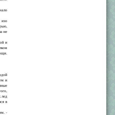
чало
 изо
рью,
а не
ой и
лком
ощи.
одой
ем и
нные
того,
 лед
ся в
м. -