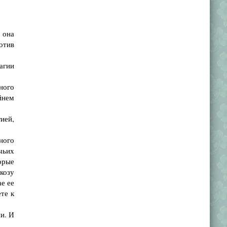
 она
отив
агии
ного
йнем
ией,
ного
чьих
торые
 козу
ае ее
те к
и. И