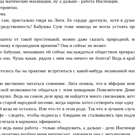
да магические махинации, ну а дальше - работа Инспекции.
еприятно.
рма.
сам, пристально глядя на Лити. Ее сердце дрогнуло, хотя в душе
средственность! Бабушка Суле тоже никогда не могла устоять пр
иты от такой простенькой, можно даже сказать природной, м
почему в прошедшем времени? Она и сейчас не может.
о бабушке, мешавших ей сейчас наслаждаться обществом прекрас
и она. Чушь какая, рядом с ним она ничего не боится! Ведь в кра
елось бы на практике встретиться с какой-нибудь незаконной маг
о явственно читаться сомнение. Лита поняла, что в эйфории нем
десной возможности общаться с этим шикарным Повелителем Деви
кулах. Ведь на самом деле вряд ли найдется много смельчаков, ко
в старой народной песенке, когда парень хотел сотворить еще одну
й козы не осталось. Или что-то в этом роде. Так что в лучшем случ
е - следить, чтобы подносы с блюдами не сталкивались при подле
счезала в карманах официанта.
 ведь наша работа - только обнаружить, а дальше - дело Инспекци
 практика вообще меня интересует, закончила она с энтузиазмом.