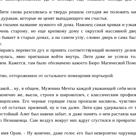
ти снова разозлилась и твердо решила сегодня же положить на
 дуракам, которые не ценят выпадающего им счастья.
глазами название нужного ей дома. Наконец самая кривая и узкая
очень старому, но еще крепкому дому с округлой массивной две
бывает в старых домах, а на самом углу, словно дверь и сама был
е.
ираясь перевести дух и принять соответствующий моменту делов
улась, явно приглашая войти внутрь. Лити даже не успела то
ием. Кажется, там было обозначено какоето Бюро Магической Пом
во, отгороженное от остального помещения портьерой.
такой... ну, в общем, Мужчина Мечты каждой уважающей себя мол
 конечно же, высок, строен и широкоплеч, с классическим профил
цепсами. Его черные горящие глаза пронзали насквозь, чувстве
и об остатках приличий, ну и так далее. Лити едва удержалась от 
стойный Алит был навеки забыт, и даже память о нем растаяла как
 Незнакомца. Сам воздух вокруг них вдруг сгустился и превратил
имя Орам. - Ну конечно, даже голос его был невероятно чарующи