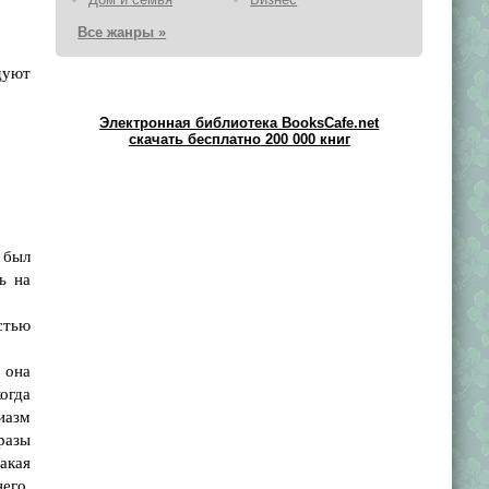
Все жанры »
дуют
Электронная библиотека BooksCafe.net
скачать бесплатно 200 000 книг
 был
ь на
стью
 она
огда
иазм
фразы
акая
его.