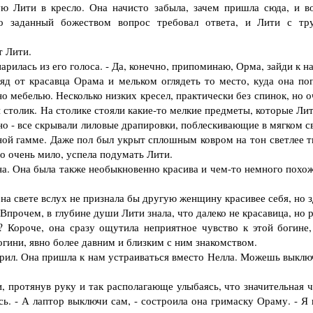
ю Лити в кресло. Она начисто забыла, зачем пришла сюда, и в
о заданный божеством вопрос требовал ответа, и Лити с тр
т Лити.
рилась из его голоса. - Да, конечно, припоминаю, Орма, зайди к н
д от красавца Орама и мельком оглядеть то место, куда она поп
 мебелью. Несколько низких кресел, практически без спинок, но о
столик. На столике стояли какие-то мелкие предметы, которые Лит
о - все скрывали лиловые драпировки, поблескивающие в мягком св
ной гамме. Даже пол был укрыт сплошным ковром на тон светлее т
о очень мило, успела подумать Лити.
. Она была также необыкновенно красива и чем-то немного похож
а свете вслух не признала бы другую женщину красивее себя, но з
Впрочем, в глубине души Лити знала, что далеко не красавица, но 
? Короче, она сразу ощутила неприятное чувство к этой богине,
гини, явно более давним и близким с ним знакомством.
орил. Она пришла к нам устраиваться вместо Нелла. Можешь выклю
 протянув руку и так располагающе улыбаясь, что значительная ч
ь. - А лаптор выключи сам, - состроила она гримаску Ораму. - Я 