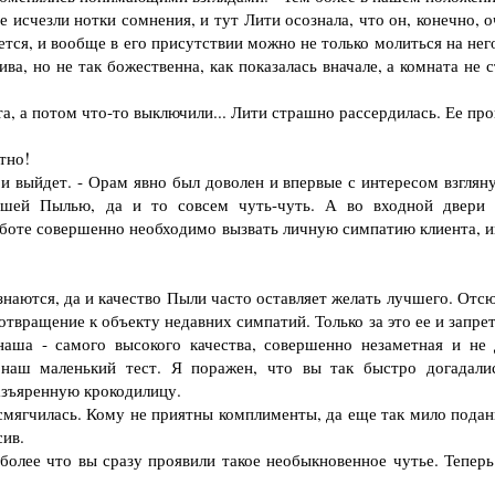
исчезли нотки сомнения, и тут Лити осознала, что он, конечно, о
ается, и вообще в его присутствии можно не только молиться на нег
ва, но не так божественна, как показалась вначале, а комната не 
а, а потом что-то выключили... Лити страшно рассердилась. Ее пр
тно!
и выйдет. - Орам явно был доволен и впервые с интересом взгляну
ошей Пылью, да и то совсем чуть-чуть. А во входной двери 
аботе совершенно необходимо вызвать личную симпатию клиента, и
знаются, да и качество Пыли часто оставляет желать лучшего. Отс
ращение к объекту недавних симпатий. Только за это ее и запрет
наша - самого высокого качества, совершенно незаметная и не 
наш маленький тест. Я поражен, что вы так быстро догадалис
азъяренную крокодилицу.
мягчилась. Кому не приятны комплименты, да еще так мило подан
сив.
олее что вы сразу проявили такое необыкновенное чутье. Теперь