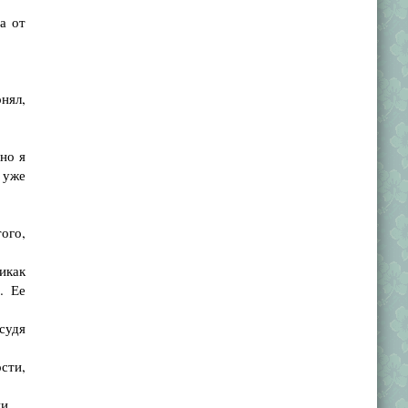
а от
нял,
но я
 уже
ого,
икак
. Ее
 судя
сти,
...