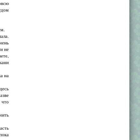
овсю
удом
ам.
ала.
чень
и не
ете,
кани
а на
десь
разве
 что
чить
асть
пока