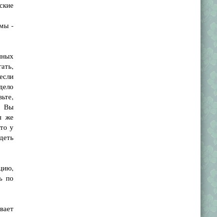
ские
мы -
нных
ать,
если
дело
вьте,
. Вы
ы же
что у
деть
цию,
ь по
ывает