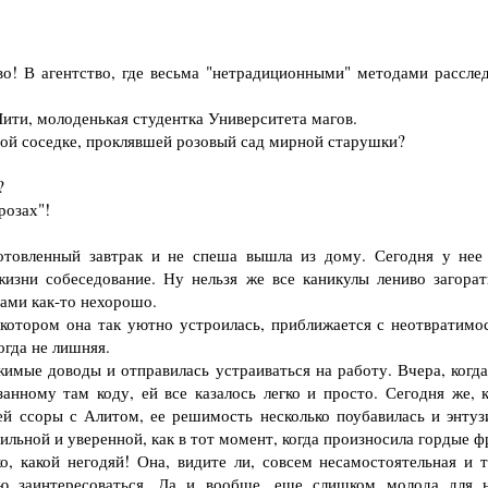
о! В агентство, где весьма "нетрадиционными" методами рассле
Лити, молоденькая студентка Университета магов.
бной соседке, проклявшей розовый сад мирной старушки?
?
розах"!
овленный завтрак и не спеша вышла из дому. Сегодня у нее
жизни собеседование. Ну нельзя же все каникулы лениво загорат
ами как-то нехорошо.
котором она так уютно устроилась, приближается с неотвратимо
огда не лишняя.
мые доводы и отправилась устраиваться на работу. Вчера, когда
анному там коду, ей все казалось легко и просто. Сегодня же, к
ей ссоры с Алитом, ее решимость несколько поубавилась и энтуз
сильной и уверенной, как в тот момент, когда произносила гордые 
, какой негодяй! Она, видите ли, совсем несамостоятельная и т
ею заинтересоваться. Да и вообще, еще слишком молода для н