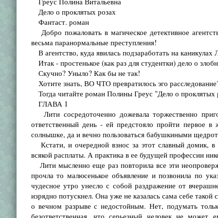
Греус Полина Витальевна
Дело о проклятых розах
Фантаст. роман
Добро пожаловать в магическое детективное агентств
весьма паранормальные преступления!
В агентство, куда явилась подзаработать на каникулах 
Итак - простенькое (как раз для студентки) дело о зло
Скучно? Уныло? Как бы не так!
Хотите знать, ВО ЧТО превратилось эго расследование
Тогда читайте роман Полины Греус "Дело о проклятых 
ГЛАВА 1
Лити сосредоточенно дожевала торжественно пригот
ответственный день - ей предстояло пройти первое в 
солнышке, да и вечно пользоваться бабушкиными щедрот
Кстати, и очередной взнос за этот славный домик, в 
всякой расплаты. А практика в ее будущей профессии ник
Лити мысленно еще раз повторила все эти неопровержи
прочла то малюсенькое объявление и позвонила по указ
чудесное утро унесло с собой раздражение от вчерашн
изрядно потускнел. Она уже не казалась сама себе такой 
о вечном разрыве с недостойным. Нет, подумать только
безответственная, что серьезный человек не может 