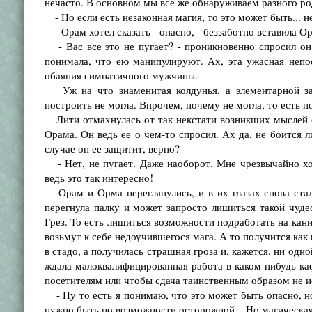
нечасто. В основном мы все же обнаруживаем разного ро
- Но если есть незаконная магия, то это может быть... н
- Орам хотел сказать - опасно, - беззаботно вставила О
- Вас все это не пугает? - проникновенно спросил он 
понимала, что ею манипулируют. Ах, эта ужасная непо
обаяния симпатичного мужчины.
Уж на что знаменитая колдунья, а элементарной заш
построить не могла. Впрочем, почему не могла, то есть 
Лити отмахнулась от так некстати возникших мыслей 
Орама. Он ведь ее о чем-то спросил. Ах да, не боится л
случае он ее защитит, верно?
- Нет, не пугает. Даже наоборот. Мне чрезвычайно хот
ведь это так интересно!
Орам и Орма переглянулись, и в их глазах снова стал
перегнула палку и может запросто лишиться такой чу
Грез. То есть лишиться возможности подработать на кани
возьмут к себе недоучившегося мага. А то получится как 
в стадо, а получилась страшная гроза и, кажется, ни одно
ждала малоквалифицированная работа в каком-нибудь каф
посетителям или чтобы сдача таинственным образом не и
- Ну то есть я понимаю, что это может быть опасно, но
нужно быть по возможности осторожной... Но магическая