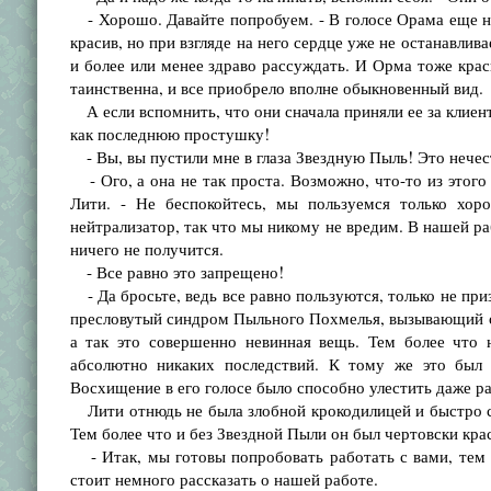
- Хорошо. Давайте попробуем. - В голосе Орама еще не 
красив, но при взгляде на него сердце уже не останавлив
и более или менее здраво рассуждать. И Орма тоже краси
таинственна, и все приобрело вполне обыкновенный вид.
А если вспомнить, что они сначала приняли ее за клиент
как последнюю простушку!
- Вы, вы пустили мне в глаза Звездную Пыль! Это нечес
- Ого, а она не так проста. Возможно, что-то из этого 
Лити. - Не беспокойтесь, мы пользуемся только хор
нейтрализатор, так что мы никому не вредим. В нашей р
ничего не получится.
- Все равно это запрещено!
- Да бросьте, ведь все равно пользуются, только не при
пресловутый синдром Пыльного Похмелья, вызывающий отв
а так это совершенно невинная вещь. Тем более что 
абсолютно никаких последствий. К тому же это был 
Восхищение в его голосе было способно улестить даже р
Лити отнюдь не была злобной крокодилицей и быстро с
Тем более что и без Звездной Пыли он был чертовски кра
- Итак, мы готовы попробовать работать с вами, тем б
стоит немного рассказать о нашей работе.