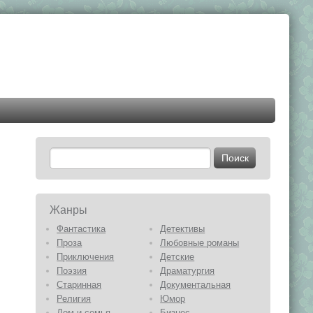
Жанры
Фантастика
Детективы
Проза
Любовные романы
Приключения
Детские
Поэзия
Драматургия
Старинная
Документальная
Религия
Юмор
Дом и семья
Бизнес