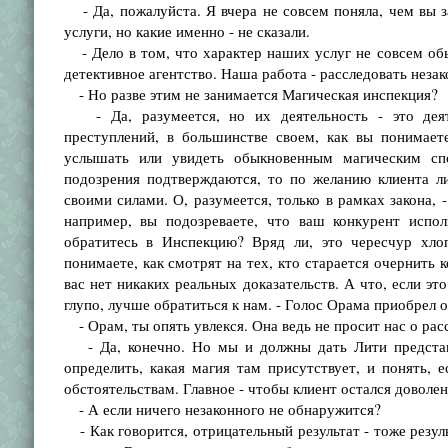
- Да, пожалуйста. Я вчера не совсем поняла, чем вы з
услуги, но какие именно - не сказали.
- Дело в том, что характер наших услуг не совсем обы
детективное агентство. Наша работа - расследовать неза
- Но разве этим не занимается Магическая инспекция?
- Да, разумеется, но их деятельность - это деяте
преступлений, в большинстве своем, как вы понимает
услышать или увидеть обыкновенным магическим спо
подозрения подтверждаются, то по желанию клиента л
своими силами. О, разумеется, только в рамках закона, 
например, вы подозреваете, что ваш конкурент испол
обратитесь в Инспекцию? Вряд ли, это чересчур хло
понимаете, как смотрят на тех, кто старается очернить 
вас нет никаких реальных доказательств. А что, если эт
глупо, лучше обратиться к нам. - Голос Орама приобрел
- Орам, ты опять увлекся. Она ведь не просит нас о рас
- Да, конечно. Но мы и должны дать Лити представле
определить, какая магия там присутствует, и понять, е
обстоятельствам. Главное - чтобы клиент остался доволен
- А если ничего незаконного не обнаружится?
- Как говорится, отрицательный результат - тоже резуль