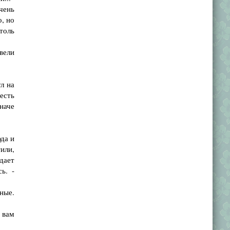
чень
о, но
столь
овели
л на
есть
наче
юда и
или,
дает
ь. -
ные.
 вам