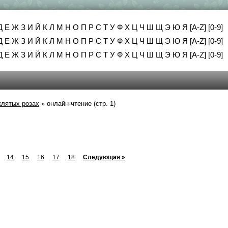
Д
Е
Ж
З
И
Й
К
Л
М
Н
О
П
Р
С
Т
У
Ф
Х
Ц
Ч
Ш
Щ
Э
Ю
Я
[A-Z]
[0-9]
Д
Е
Ж
З
И
Й
К
Л
М
Н
О
П
Р
С
Т
У
Ф
Х
Ц
Ч
Ш
Щ
Э
Ю
Я
[A-Z]
[0-9]
Д
Е
Ж
З
И
Й
К
Л
М
Н
О
П
Р
С
Т
У
Ф
Х
Ц
Ч
Ш
Щ
Э
Ю
Я
[A-Z]
[0-9]
клятых розах
»
онлайн-чтение (стр. 1)
14
15
16
17
18
Следующая »