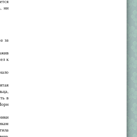
ется
, ни
а за
ажив
ел к
нало
ятая
ьца,
ть в
Лорн
ники
икам
тила
вень