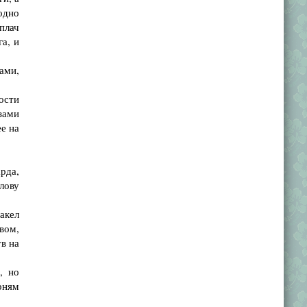
одно
плач
а, и
ами,
ости
зами
ее на
рда,
олову
акел
вом,
ув на
, но
рням