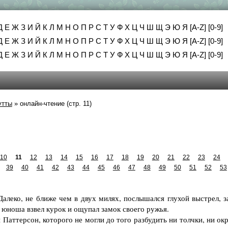
Д
Е
Ж
З
И
Й
К
Л
М
Н
О
П
Р
С
Т
У
Ф
Х
Ц
Ч
Ш
Щ
Э
Ю
Я
[A-Z]
[0-9]
Д
Е
Ж
З
И
Й
К
Л
М
Н
О
П
Р
С
Т
У
Ф
Х
Ц
Ч
Ш
Щ
Э
Ю
Я
[A-Z]
[0-9]
Д
Е
Ж
З
И
Й
К
Л
М
Н
О
П
Р
С
Т
У
Ф
Х
Ц
Ч
Ш
Щ
Э
Ю
Я
[A-Z]
[0-9]
утты
»
онлайн-чтение (стр. 11)
10
11
12
13
14
15
16
17
18
19
20
21
22
23
24
39
40
41
42
43
44
45
46
47
48
49
50
51
52
53
алеко, не ближе чем в двух милях, послышался глухой выстрел, з
е юноша взвел курок и ощупал замок своего ружья.
ттерсон, которого не могли до того разбудить ни толчки, ни окр