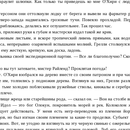
караулит шлюпки. Как только ты приведешь ко мне О'Хири с люд
рсоном они оттолкнули лодку от берега и вывели на фарватер р
еверо-запада надвигались грозовые тучи. Повеяло прохладой. Пе
риближаясь, делались все оглушительнее. Так прошел час.
 приложил руки к губам и мастерски издал такой же крик.
овым листьям, и вскоре тропический ливень прямыми, как водо
са, непрерывно озаряемой вспышками молний, Грелли столкнулся
ему жесткую, крепкую, как доска, ладонь.
ника своей экспедиционной партии. — Все ли благополучно? Ско
вы тут затеваете, мистер Райленд? Проклятая погода!
 О'Хири взобрался на дерево вместе со своим патроном и при ча
 им, толпились у подножия дерева. Взглянув на них, Грелли разл
о тьме холодно поблескивали ружейные стволы, кинжалы и серебр
 плечо.
ище жреца или старейшины рода, — сказал он. — Вон на столбе в
Идол — это бог Олокун, покровитель морей и рек. Колоколом 
дует действовать. У меня есть негр-переводчик из племени йор
ов, но был изгнан своим племенем за какие-то проделки. Субьект 
воих. Вот, не угодно ли взглянуть на эту черную свинью с ожерель
и пухлыми руками и втянутой в плечи головой. Лоб его охват