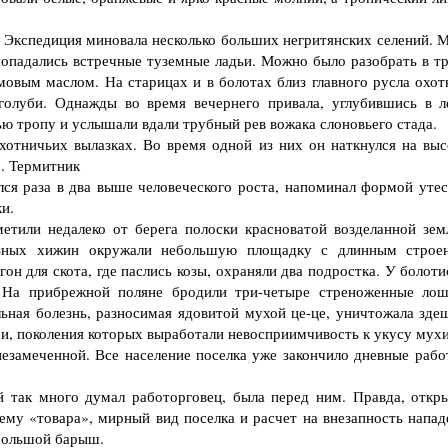
Экспедиция миновала несколько больших негритянских селений. 
попадались встречные туземные ладьи. Можно было разобрать в тр
мовым маслом. На старицах и в болотах близ главного русла охот
голуби. Однажды во время вечернего привала, углубившись в л
ью тропу и услышали вдали трубный рев вожака слоновьего стада.
тничьих вылазках. Во время одной из них он наткнулся на выс
м. Термитник
раза в два выше человеческого роста, напоминал формой утес
и.
тили недалеко от берега полоски красноватой возделанной зем
разных хижин окружали небольшую площадку с длинным строе
он для скота, где паслись козы, охраняли два подростка. У болот
. На прибрежной поляне бродили три-четыре стреноженные лош
ьная болезнь, разносимая ядовитой мухой це-це, уничтожала зде
и, поколения которых выработали невосприимчивость к укусу мухи
замеченной. Все население поселка уже закончило дневные рабо
 так много думал работорговец, была перед ним. Правда, откр
иему «товара», мирный вид поселка и расчет на внезапность напад
 большой барыш.