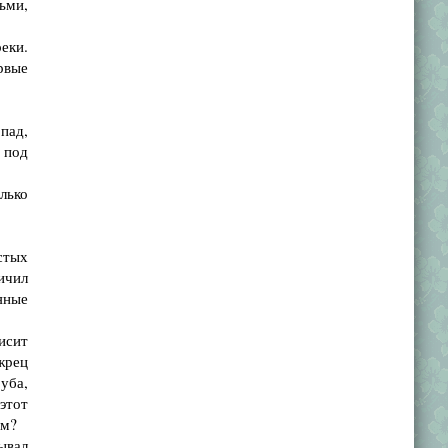
ьми,
еки.
рвые
пад,
 под
лько
стых
ичил
яные
исит
жрец
уба,
этот
ем?
ывал