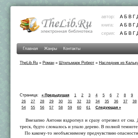
автор:
А
Б
В
Г
книга:
А
Б
В
Г
серия:
А
Б
В
Г
Главная
Жанры
Контакты
TheLib.Ru
»
Роман
»
Штильмарк Роберт
»
Наследник из Кальк
Страница:
« Предыдущая
1
2
3
4
5
6
7
8
9
26
27
28
29
30
31
32
33
34
35
36
37
38
54
55
56
57
58
59
60
61
Следующая »
Внезапно Антони вздрогнул и сразу отрезвел от сна. Д
треск, будто сломалось и упало дерево. В полной темнот
По какому-то необъяснимому предчувствию опасности Па