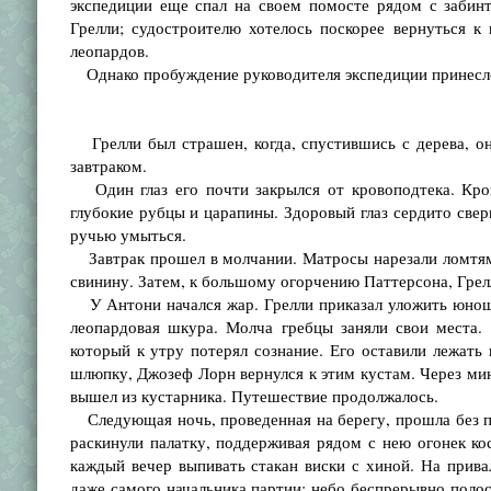
экспедиции еще спал на своем помосте рядом с забин
Грелли; судостроителю хотелось поскорее вернуться к
леопардов.
Однако пробуждение руководителя экспедиции принесло
Грелли был страшен, когда, спустившись с дерева, он
завтраком.
Один глаз его почти закрылся от кровоподтека. Кровь
глубокие рубцы и царапины. Здоровый глаз сердито свер
ручью умыться.
Завтрак прошел в молчании. Матросы нарезали ломтями
свинину. Затем, к большому огорчению Паттерсона, Грел
У Антони начался жар. Грелли приказал уложить юношу 
леопардовая шкура. Молча гребцы заняли свои места. 
который к утру потерял сознание. Его оставили лежать 
шлюпку, Джозеф Лорн вернулся к этим кустам. Через ми
вышел из кустарника. Путешествие продолжалось.
Следующая ночь, проведенная на берегу, прошла без пр
раскинули палатку, поддерживая рядом с нею огонек ко
каждый вечер выпивать стакан виски с хиной. На прива
даже самого начальника партии: небо беспрерывно полос