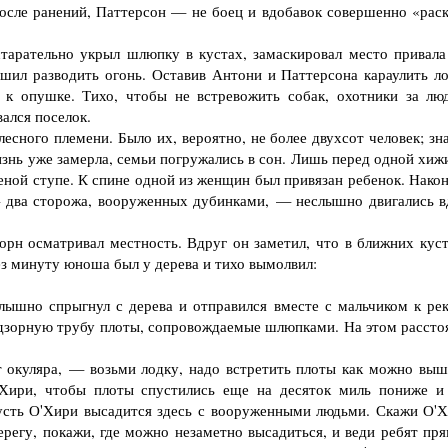
сле ранений, Паттерсон — не боец и вдобавок совершенно «раск
тарательно укрыл шлюпку в кустах, замаскировал место привала
шил разводить огонь. Оставив Антони и Паттерсона караулить ло
 к опушке. Тихо, чтобы не встревожить собак, охотники за лю
ался поселок.
сного племени. Было их, вероятно, не более двухсот человек; зна
знь уже замерла, семьи погружались в сон. Лишь перед одной хиж
ной ступе. К спине одной из женщин был привязан ребенок. Након
 — два сторожа, вооруженных дубинками, — неслышно двигались в
н осматривал местность. Вдруг он заметил, что в ближних куст
ез минуту юноша был у дерева и тихо вымолвил:
ышно спрыгнул с дерева и отправился вместе с мальчиком к рек
подзорную трубу плоты, сопровождаемые шлюпками. На этом рассто
окуляра, — возьми лодку, надо встретить плоты как можно выш
'Хири, чтобы плоты спустились еще на десяток миль пониже и
Пусть О'Хири высадится здесь с вооруженными людьми. Скажи О'Х
регу, покажи, где можно незаметно высадиться, и веди ребят пря