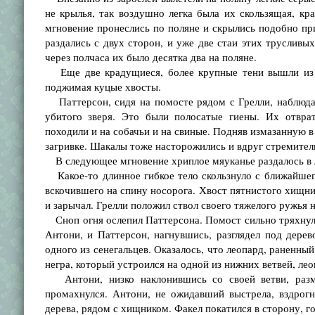
не крылья, так воздушно легка была их скользящая, кр
мгновение пронеслись по поляне и скрылись подобно пр
раздались с двух сторон, и уже две стаи этих трусливы
через полчаса их было десятка два на поляне.
Еще две крадущиеся, более крупные тени вышли из ч
поджимая куцые хвосты.
Паттерсон, сидя на помосте рядом с Грелли, наблюдал
убитого зверя. Это были полосатые гиены. Их отвра
походили и на собачьи и на свиные. Подняв измазанную в
загривке. Шакалы тоже насторожились и вдруг стремитель
В следующее мгновение хриплое мяуканье раздалось в 
Какое-то длинное гибкое тело скользнуло с ближайшего
вскочившего на спину носорога. Хвост пятнистого хищник
и зарычал. Грелли положил ствол своего тяжелого ружья н
Сноп огня ослепил Паттерсона. Помост сильно тряхнуло
Антони, и Паттерсон, нагнувшись, разглядел под дерев
одного из сенегальцев. Оказалось, что леопард, раненны
негра, который устроился на одной из нижних ветвей, лео
Антони, низко наклонившись со своей ветви, разма
промахнулся. Антони, не ожидавший выстрела, вздрогн
дерева, рядом с хищником. Факел покатился в сторону, г