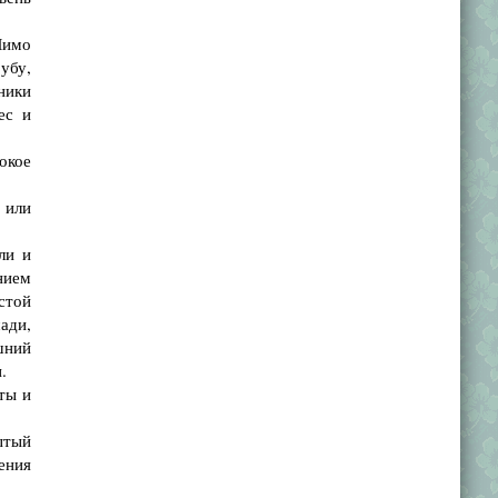
Мимо
убу,
ники
ес и
окое
 или
ли и
нием
истой
ади,
шний
.
ты и
ытый
ения