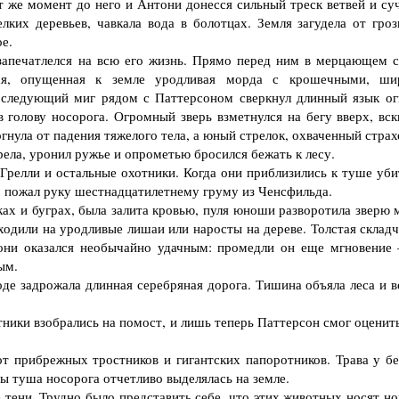
т же момент до него и Антони донесся сильный треск ветвей и суч
лких деревьев, чавкала вода в болотцах. Земля загудела от гроз
е.
печатлелся на всю его жизнь. Прямо перед ним в мерцающем с
пая, опущенная к земле уродливая морда с крошечными, ши
 следующий миг рядом с Паттерсоном сверкнул длинный язык ог
 голову носорога. Огромный зверь взметнулся на бегу вверх, вск
рогнула от падения тяжелого тела, а юный стрелок, охваченный стра
рела, уронил ружье и опрометью бросился бежать к лесу.
релли и остальные охотники. Когда они приблизились к туше уби
ом пожал руку шестнадцатилетнему груму из Ченсфильда.
ах и буграх, была залита кровью, пуля юноши разворотила зверю м
оходили на уродливые лишаи или наросты на дереве. Толстая склад
они оказался необычайно удачным: промедли он еще мгновение
ым.
е задрожала длинная серебряная дорога. Тишина объяла леса и в
ники взобрались на помост, и лишь теперь Паттерсон смог оценить
прибрежных тростников и гигантских папоротников. Трава у бе
ны туша носорога отчетливо выделялась на земле.
тени. Трудно было представить себе, что этих животных носят ног