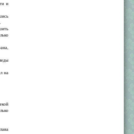
ги и
шись
.
шить
лько
ана,
леды
л на
екой
олько
лава