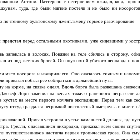
тованным Антони. Паттерсон с нетерпением ожидал, когда просн
 шхунам, туда, где были мягкие постели и не было ни носорогов
 почтенному бультонскому джентльмену горькое разочарование.
 предстал перед остальными охотниками, уже сидевшими у костр
 запеклась в волосах. Повязки на теле сбились в сторону, обн
кал из-под жестких бровей. Он пнул ногой убитого леопарда и пош
 мясо носорога и изжарили его. Оно оказалось сочным и напоми
ли приказал побыстрее собираться в дальнейший путь.
на корме, на связке одеял. Вдоль борта была развешана свежесн
Джозеф Лорн заменил на веслах тяжело раненного негра-сенегал
в кустах на месте первого ночлега экспедиции. Перед тем как сес
нуту оттуда раздался негромкий пистолетный выстрел… и мистер 
иключений. Привал устроили в устье каменистой долины, где пут
стра. Грелли, опасавшийся лихорадки, приказал всем своим спутн
ле путешественников настигла первая тропическая гроза. Она сму
овали белые, оранжевые и ярко-красные молнии, а тропический ли