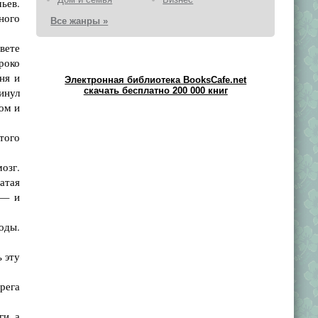
ьев.
ного
Все жанры »
вете
роко
ня и
Электронная библиотека BooksCafe.net
инул
скачать бесплатно 200 000 книг
хом и
того
озг.
чатая
 — и
оды.
 эту
рега
и, а