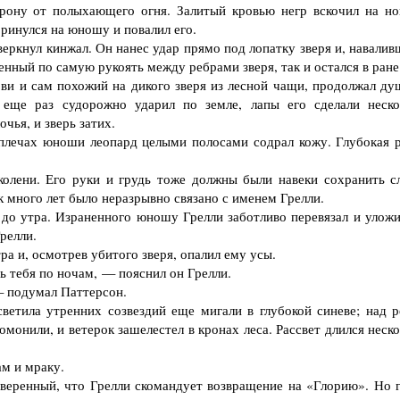
ону от полыхающего огня. Залитый кровью негр вскочил на но
ринулся на юношу и повалил его.
еркнул кинжал. Он нанес удар прямо под лопатку зверя и, навалив
нный по самую рукоять между ребрами зверя, так и остался в ране
и и сам похожий на дикого зверя из лесной чащи, продолжал ду
еще раз судорожно ударил по земле, лапы его сделали неско
чья, и зверь затих.
плечах юноши леопард целыми полосами содрал кожу. Глубокая р
олени. Его руки и грудь тоже должны были навеки сохранить с
 много лет было неразрывно связано с именем Грелли.
до утра. Израненного юношу Грелли заботливо перевязал и уложи
релли.
ра и, осмотрев убитого зверя, опалил ему усы.
 тебя по ночам, — пояснил он Грелли.
 подумал Паттерсон.
етила утренних созвездий еще мигали в глубокой синеве; над р
омонили, и ветерок зашелестел в кронах леса. Рассвет длился неск
м и мраку.
еренный, что Грелли скомандует возвращение на «Глорию». Но г