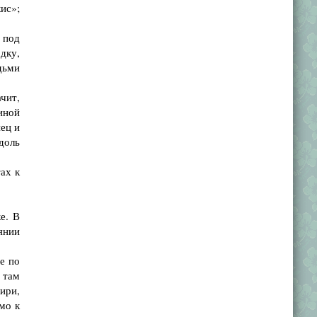
ис»;
 под
дку,
дьми
чит,
иной
ец и
доль
ах к
е. В
янии
е по
 там
ири,
мо к