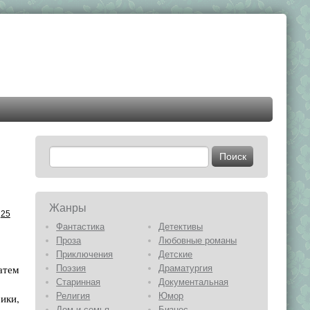
Жанры
25
Фантастика
Детективы
Проза
Любовные романы
Приключения
Детские
атем
Поэзия
Драматургия
Старинная
Документальная
Религия
Юмор
ики,
Дом и семья
Бизнес