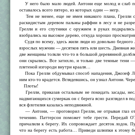
У него было мало людей. Антони еще молод и слаб по
оставалось всего пятеро, из которых один — негр.
Тем не менее, еще не имея никакого плана, Грелли с
раскидистым деревом пальмы раффии в лесу и не разре
Грелли и его спутники с оружием в руках подкрались
взобрались на высокое дерево, откуда хорошо просматрив
Судя по всему, здесь жили люди из довольно бедного ле
взрослых мужчин — десятков пять или шесть. Дневная жи
две женщины толкли что-то в большой деревянной долбле
они скрылись. Все затихло, и только две темные тени
плетеной изгороди внутри крааля…
Пока Грелли обдумывал способ нападения, Джозеф Лор
ним кто-то крадется. Вглядевшись, он узнал Антони. Чер
Плоты!
Грелли, приказав остальным не покидать засады, несл
надвигающихся сумеркак он с берега ясно разглядел в 
вся флотилия казалась неподвижной.
— Антони, — проговорил Грелли, не отрывая глаз от 
течению. Паттерсон поможет тебе грести. Передай О
причалили к берегу. Их сопровождает десяток лодок. 
что на берегу есть работа… Приведи шлюпки к этому бе