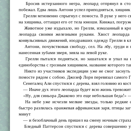
Бросив истерзанного негра, леопард отпрянул в стор
побежал. Едва лишь Антони успел приподняться, хищник 
Грелли мгновенно спрыгнул с помоста. В руке у него св
на хищника, оттащил его от тела юноши. Кинжал, погруже
Животное уже издыхало, но Грелли, измазанный в кров
леопарда своими железными руками. Хвост леопарда 
конвульсивных движений, изодравших одежду Грелли в кло
Антони, почувствовав свободу, сел. На лбу, груди и 
нанесенная зубами зверя, зияла на левой руке.
Грелли пытался подняться, но зашатался и упал на к
единоборства с грозным хищником, название которого так
Никто из участников экспедиции уже не смог заснуть 
помосте рядом с собою. Джозеф Лорн перевязал самого Г
Сенегалец Али спустился с дерева, взял головню из кост
— Иначе дух этого леопарда будет всю жизнь тревожить
«Ну, для синьора Джакомо это еще небольшая беда!» —
На небе уже исчезли мелкие звезды, только редкие св
быстро разлилась оранжевая африканская заря, птицы заг
минут
— и безоблачный день пришел на смену ночным страха
Бледный Паттерсон спустился с дерева совершенно ув