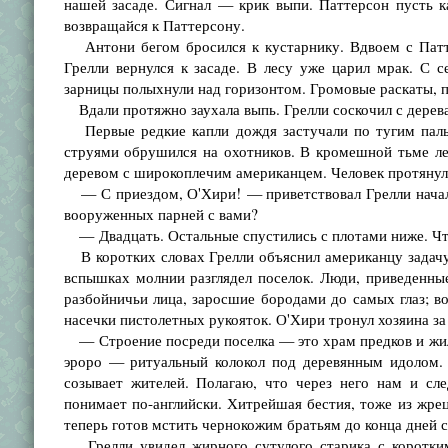
нашей засаде. Сигнал — крик выпи. Паттерсон пусть 
возвращайся к Паттерсону.
Антони бегом бросился к кустарнику. Вдвоем с Патте
Грелли вернулся к засаде. В лесу уже царил мрак. С с
зарницы полыхнули над горизонтом. Громовые раскаты, п
Вдали протяжно заухала выпь. Грелли соскочил с дерева,
Первые редкие капли дождя застучали по тугим пальм
струями обрушился на охотников. В кромешной тьме ле
деревом с широкоплечим американцем. Человек протянул 
— С приездом, О'Хири! — приветствовал Грелли началь
вооруженных парней с вами?
— Двадцать. Остальные спустились с плотами ниже. Что 
В коротких словах Грелли объяснил американцу задачу.
вспышках молнии разглядел поселок. Люди, приведенные
разбойничьи лица, заросшие бородами до самых глаз; в
насечки пистолетных рукояток. О'Хири тронул хозяина за
— Строение посреди поселка — это храм предков и жил
эроро — ритуальный колокол под деревянным идолом. 
созывает жителей. Полагаю, что через него нам и сле
понимает по-английски. Хитрейшая бестия, тоже из жрец
теперь готов мстить чернокожим братьям до конца дней с
Грелли увидел жирного сутулого старика с коротким