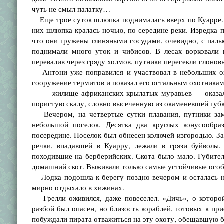
чуть не смыл палатку…
Еще трое суток шлюпка поднималась вверх по Куарре. 
них шлюпка кралась ночью, по середине реки. Изредка 
что они гружены глиняными сосудами, очевидно, с паль
поднимали много уток и чибисов. В лесах ворковали 
перевалив через гряду холмов, путники пересекли слонов
Антони уже поправился и участвовал в небольших охо
сооружение термитов и показал его остальным охотника
— жилище африканских крылатых муравьев — оказался 
пористую скалу, словно высеченную из окаменевшей губк
Вечером, на четвертые сутки плавания, путники заме
небольшой поселок. Десятка два круглых конусооб
посередине. Поселок был обнесен колючей изгородью. Заг
речки, впадавшей в Куарру, лежали в грязи буйволы
походившие на берберийских. Скота было мало. Губител
домашний скот. Выживали только самые устойчивые особ
Лодка подошла к берегу поздно вечером и осталась не
мирно отдыхало в хижинах.
Грелли оживился, даже повеселел. «Дичь», о которой
разбой был опасен, но близость кораблей, готовых к пр
побуждали пирата отважиться на эту охоту, обещавшую