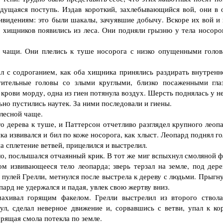
адущаяся поступь. Издав короткий, захлебывающийся вой, они в 
ивидениям: это были шакалы, зачуявшие добычу. Вскоре их вой и 
х хищников появились из леса. Они подняли грызню у тела носорог
ащи. Они плелись к туше носорога с низко опущенными голов
 с содроганием, как оба хищника принялись раздирать внутренн
тительные головы со злыми круглыми, близко посаженными гла
 крови морду, одна из гиен потянула воздух. Шерсть поднялась у н
но пустились наутек. За ними последовали и гиены.
лесной чаще.
 дерева к туше, и Паттерсон отчетливо разглядел крупного леопа
а извивался и бил по коже носорога, как хлыст. Леопард поднял г
а сплетение ветвей, прицелился и выстрелил.
, послышался отчаянный крик. В тот же миг вспыхнул смоляной ф
ом извивающееся тело леопарда; зверь терзал на земле, под дере
й пулей Грелли, метнулся после выстрела к дереву с людьми. Прыгн
пард не удержался и падая, увлек свою жертву вниз.
хивал горящим факелом. Грелли выстрелил из второго ствола
ул, сделал неверное движение и, сорвавшись с ветви, упал к ко
орящая смола потекла по земле.