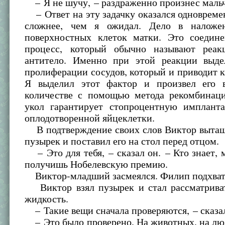
– Я не шучу, – раздраженно произнес маль
– Ответ на эту задачку оказался одновреме
сложнее, чем я ожидал. Дело в наложе
поверхностных клеток матки. Это соедине
процесс, который обычно называют реак
антитело. Именно при этой реакции выде
пролиферации сосудов, который и приводит 
Я выделил этот фактор и произвел его 
количестве с помощью метода рекомбина
укол гарантирует стопроцентную имплант
оплодотворенной яйцеклетки.
В подтверждение своих слов Виктор вытащ
пузырек и поставил его на стол перед отцом.
– Это для тебя, – сказал он. – Кто знает, 
получишь Нобелевскую премию.
Виктор-младший засмеялся. Филип подхвати
Виктор взял пузырек и стал рассматрива
жидкость.
– Такие вещи сначала проверяются, – сказал
– Это было проверено. На животных, на люд