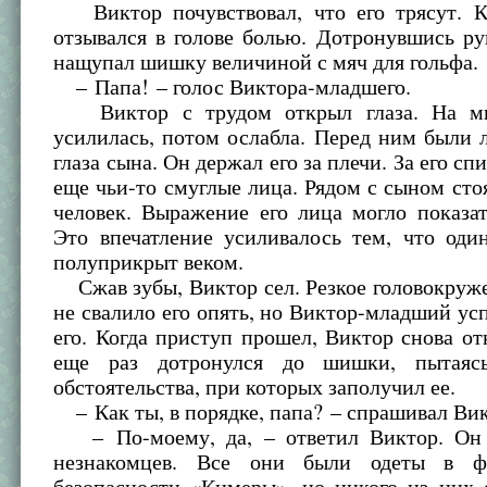
Виктор почувствовал, что его трясут. 
отзывался в голове болью. Дотронувшись ру
нащупал шишку величиной с мяч для гольфа.
– Папа! – голос Виктора-младшего.
Виктор с трудом открыл глаза. На мг
усилилась, потом ослабла. Перед ним были 
глаза сына. Он держал его за плечи. За его с
еще чьи-то смуглые лица. Рядом с сыном ст
человек. Выражение его лица могло показа
Это впечатление усиливалось тем, что оди
полуприкрыт веком.
Сжав зубы, Виктор сел. Резкое головокруж
не свалило его опять, но Виктор-младший ус
его. Когда приступ прошел, Виктор снова от
еще раз дотронулся до шишки, пытаяс
обстоятельства, при которых заполучил ее.
– Как ты, в порядке, папа? – спрашивал Ви
– По-моему, да, – ответил Виктор. Он 
незнакомцев. Все они были одеты в 
безопасности «Кимеры», но никого из них 