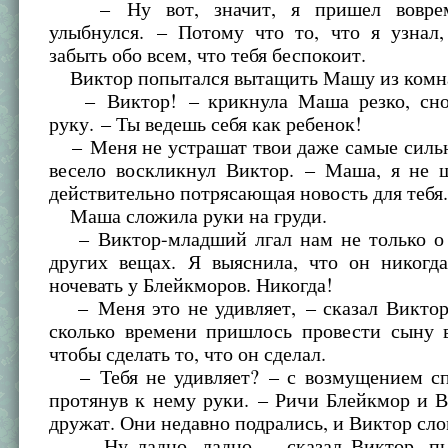
– Ну вот, значит, я пришел воврем
улыбнулся. – Потому что то, что я узнал,
забыть обо всем, что тебя беспокоит.
Виктор попытался вытащить Машу из комн
– Виктор! – крикнула Маша резко, снов
руку. – Ты ведешь себя как ребенок!
– Меня не устрашат твои даже самые сильн
весело воскликнул Виктор. – Маша, я не 
действительно потрясающая новость для тебя
Маша сложила руки на груди.
– Виктор-младший лгал нам не только о 
других вещах. Я выяснила, что он никогда
ночевать у Блейкморов. Никогда!
– Меня это не удивляет, – сказал Виктор,
сколько времени пришлось провести сыну в
чтобы сделать то, что он сделал.
– Тебя не удивляет? – с возмущением с
протянув к нему руки. – Ричи Блейкмор и 
дружат. Они недавно подрались, и Виктор сло
– Ну ладно, ладно, – сказал Виктор, пы