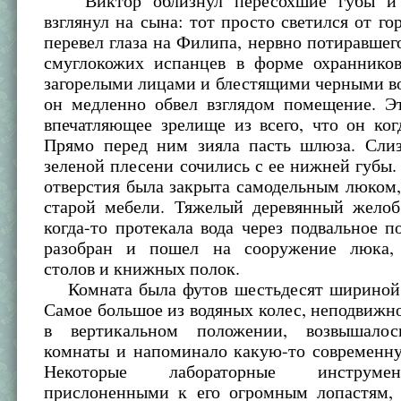
Виктор облизнул пересохшие губы и 
взглянул на сына: тот просто светился от го
перевел глаза на Филипа, нервно потиравшего
смуглокожих испанцев в форме охраннико
загорелыми лицами и блестящими черными в
он медленно обвел взглядом помещение. Э
впечатляющее зрелище из всего, что он ког
Прямо перед ним зияла пасть шлюза. Слиз
зеленой плесени сочились с ее нижней губы.
отверстия была закрыта самодельным люком
старой мебели. Тяжелый деревянный желоб
когда-то протекала вода через подвальное 
разобран и пошел на сооружение люка, 
столов и книжных полок.
Комната была футов шестьдесят шириной 
Самое большое из водяных колес, неподвижн
в вертикальном положении, возвышалос
комнаты и напоминало какую-то современну
Некоторые лабораторные инструме
прислоненными к его огромным лопастям, 