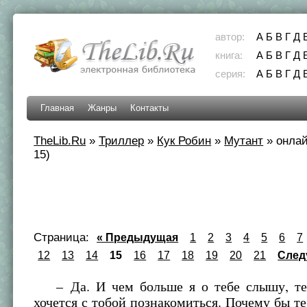
автор:
А
Б
В
Г
Д
книга:
А
Б
В
Г
Д
серия:
А
Б
В
Г
Д
Главная
Жанры
Контакты
TheLib.Ru
»
Триллер
»
Кук Робин
»
Мутант
»
онлай
15)
Страница:
« Предыдущая
1
2
3
4
5
6
7
12
13
14
15
16
17
18
19
20
21
След
– Да. И чем больше я о тебе слышу, те
хочется с тобой познакомиться. Почему бы те