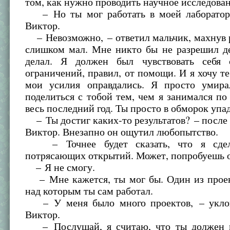
том, как нужно проводить научное исследован
– Но ты мог работать в моей лаборатор
Виктор.
– Невозможно, – ответил мальчик, махнув 
слишком мал. Мне никто бы не разрешил де
делал. Я должен был чувствовать себя 
ограничений, правил, от помощи. И я хочу теб
мои усилия оправдались. Я просто умир
поделиться с тобой тем, чем я занимался п
весь последний год. Ты просто в обморок упа
– Ты достиг каких-то результатов? – после
Виктор. Внезапно он ощутил любопытство.
– Точнее будет сказать, что я сдел
потрясающих открытий. Может, попробуешь о
– Я не смогу.
– Мне кажется, ты мог бы. Один из проект
над которым ты сам работал.
– У меня было много проектов, – уклон
Виктор.
– Послушай, я считаю, что ты должен в