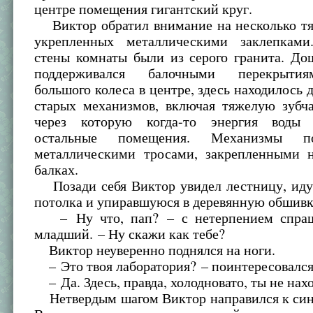
центре помещения гигантский круг.
Виктор обратил внимание на несколько тя
укрепленных металлическими заклепками
стены комнаты были из серого гранита. До
поддерживался балочными перекрыти
большого колеса в центре, здесь находилось 
старых механизмов, включая тяжелую зубча
через которую когда-то энергия воды 
остальные помещения. Механизмы под
металлическими тросами, закрепленными 
балках.
Позади себя Виктор увидел лестницу, ид
потолка и упиравшуюся в деревянную обшивк
– Ну что, пап? – с нетерпением спраш
младший. – Ну скажи как тебе?
Виктор неуверенно поднялся на ноги.
– Это твоя лаборатория? – поинтересовался
– Да. Здесь, правда, холодновато, ты не нах
Нетвердым шагом Виктор направился к син