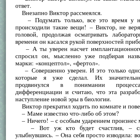
ответ.
Внезапно Виктор рассмеялся.
– Подумать только, все это время у н
происходили такие вещи! – Виктор, не веря
головой, продолжая осматривать лаборато
времени он касался рукой поверхностей приб
– А ты уверен насчет имплантационного
спросил он, мысленно уже подбирая назв
марки: «концептол», «фертол».
– Совершенно уверен. И это только одно
которые я уже сделал. Их значитель
продвинулся в понимании процесс
дифференциации и считаю, что эта разрабо
наступление новой эры в биологии.
Виктор прекратил ходить по комнате и пове
– Маме известно что-либо об этом?
– Ничего! – с особым ударением произнес 
– Вот уж кто будет счастлив, – ска
улыбнувшись. – Она себя просто изводила: во