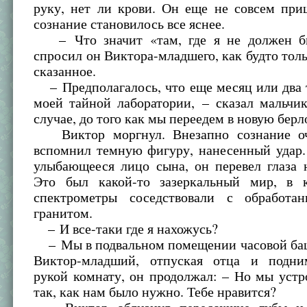
руку, нет ли крови. Он еще не совсем при
сознание становилось все яснее.
– Что значит «там, где я не должен бы
спросил он Виктора-младшего, как будто толь
сказанное.
– Предполагалось, что еще месяц или два 
моей тайной лаборатории, – сказал мальчи
случае, до того как мы переедем в новую берло
Виктор моргнул. Внезапно сознание оч
вспомнил темную фигуру, нанесенный удар.
улыбающееся лицо сына, он перевел глаза 
Это был какой-то зазеркальный мир, в 
спектрометры соседствовали с обработа
гранитом.
– И все-таки где я нахожусь?
– Мы в подвальном помещении часовой баш
Виктор-младший, отпуская отца и подни
рукой комнату, он продолжал: – Но мы устр
так, как нам было нужно. Тебе нравится?