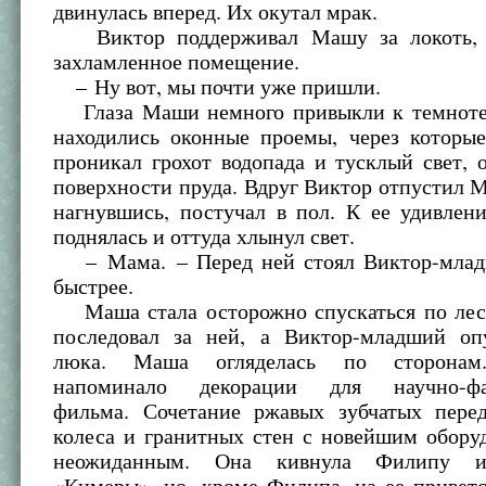
двинулась вперед. Их окутал мрак.
Виктор поддерживал Машу за локоть, в
захламленное помещение.
– Ну вот, мы почти уже пришли.
Глаза Маши немного привыкли к темноте.
находились оконные проемы, через которы
проникал грохот водопада и тусклый свет,
поверхности пруда. Вдруг Виктор отпустил 
нагнувшись, постучал в пол. К ее удивлен
поднялась и оттуда хлынул свет.
– Мама. – Перед ней стоял Виктор-млад
быстрее.
Маша стала осторожно спускаться по лес
последовал за ней, а Виктор-младший о
люка. Маша огляделась по сторонам
напоминало декорации для научно-фан
фильма. Сочетание ржавых зубчатых перед
колеса и гранитных стен с новейшим обору
неожиданным. Она кивнула Филипу и
«Кимеры», но, кроме Филипа, на ее привет