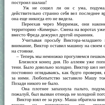
построил шалаш!
Уж не сошел ли он с ума, подума
действительно странно себя вел последнее в
она еще никогда его не видела.
Переехав через Мерримак, они наконе
территорию «Кимеры». Смена на воротах уже
вместо Фреда дежурил другой охранник.
Учитывая просьбу Виктора-младшего н
внимание, Виктор оставил машину на своем
на стоянке.
– Теперь мы немножко прогуляемся пешком,
Близился конец дня. По аллеям уже поп
тени. Было довольно холодно. Виктор шел не
постоянно оглядываясь, как будто проверяя, 
за ними. Любопытство заставило Машу тож
Позади никого не было.
Она плотнее запахнула пальто, подумав
пожалуй, был вызван отнюдь не холодной пог
Виктор взял ее за руку. Маша обратила вни
вошли на территорию, где сто