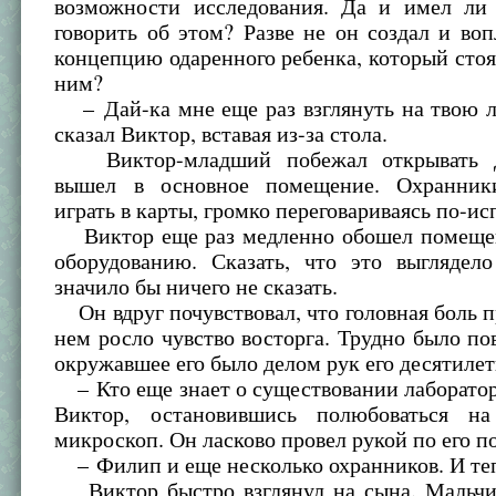
возможности исследования. Да и имел ли
говорить об этом? Разве не он создал и во
концепцию одаренного ребенка, который стоя
ним?
– Дай-ка мне еще раз взглянуть на твою л
сказал Виктор, вставая из-за стола.
Виктор-младший побежал открывать д
вышел в основное помещение. Охранник
играть в карты, громко переговариваясь по-ис
Виктор еще раз медленно обошел помещен
оборудованию. Сказать, что это выглядело
значило бы ничего не сказать.
Он вдруг почувствовал, что головная боль п
нем росло чувство восторга. Трудно было пов
окружавшее его было делом рук его десятилет
– Кто еще знает о существовании лаборато
Виктор, остановившись полюбоваться на
микроскоп. Он ласково провел рукой по его п
– Филип и еще несколько охранников. И теп
Виктор быстро взглянул на сына. Мальчи