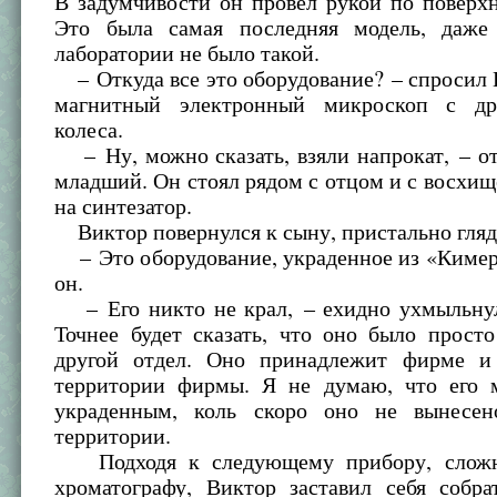
В задумчивости он провел рукой по поверх
Это была самая последняя модель, даже
лаборатории не было такой.
– Откуда все это оборудование? – спросил 
магнитный электронный микроскоп с др
колеса.
– Ну, можно сказать, взяли напрокат, – о
младший. Он стоял рядом с отцом и с восхи
на синтезатор.
Виктор повернулся к сыну, пристально глядя
– Это оборудование, украденное из «Кимер
он.
– Его никто не крал, – ехидно ухмыльнул
Точнее будет сказать, что оно было прост
другой отдел. Оно принадлежит фирме и
территории фирмы. Я не думаю, что его 
украденным, коль скоро оно не вынесен
территории.
Подходя к следующему прибору, сложн
хроматографу, Виктор заставил себя собра