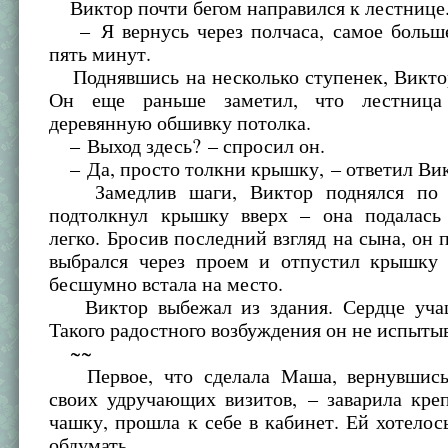
Виктор почти бегом направился к лестнице
– Я вернусь через полчаса, самое больше
пять минут.
Поднявшись на несколько ступенек, Виктор
Он еще раньше заметил, что лестница
деревянную обшивку потолка.
– Выход здесь? – спросил он.
– Да, просто толкни крышку, – ответил Ви
Замедлив шаги, Виктор поднялся по 
подтолкнул крышку вверх – она подалась
легко. Бросив последний взгляд на сына, он 
выбрался через проем и отпустил крышку 
бесшумно встала на место.
Виктор выбежал из здания. Сердце учащ
Такого радостного возбуждения он не испытыв
~~
Первое, что сделала Маша, вернувшись
своих удручающих визитов, – заварила кре
чашку, прошла к себе в кабинет. Ей хотелос
обдумать.