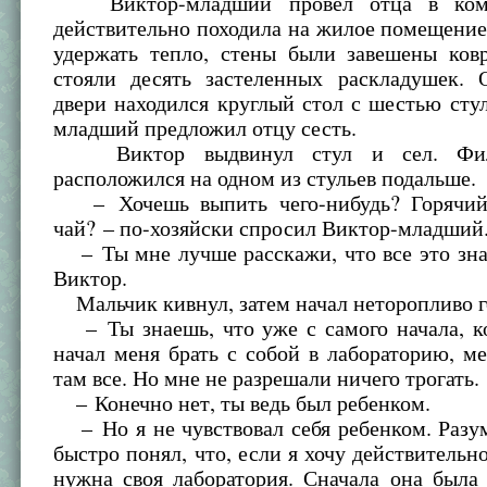
Виктор-младший провел отца в комна
действительно походила на жилое помещение
удержать тепло, стены были завешены ков
стояли десять застеленных раскладушек. 
двери находился круглый стол с шестью сту
младший предложил отцу сесть.
Виктор выдвинул стул и сел. Фил
расположился на одном из стульев подальше.
– Хочешь выпить чего-нибудь? Горячий
чай? – по-хозяйски спросил Виктор-младший
– Ты мне лучше расскажи, что все это зна
Виктор.
Мальчик кивнул, затем начал неторопливо г
– Ты знаешь, что уже с самого начала, ко
начал меня брать с собой в лабораторию, м
там все. Но мне не разрешали ничего трогать.
– Конечно нет, ты ведь был ребенком.
– Но я не чувствовал себя ребенком. Разум
быстро понял, что, если я хочу действительно
нужна своя лаборатория. Сначала она была