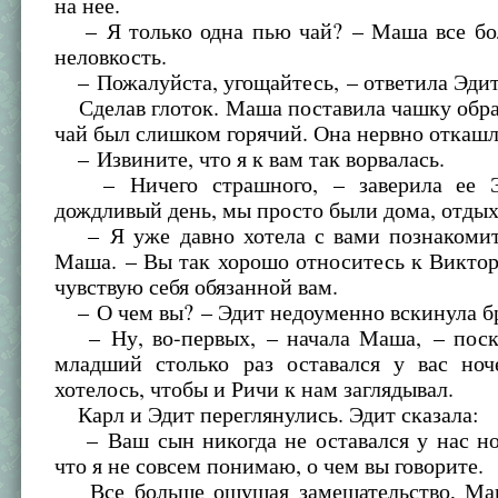
на нее.
– Я только одна пью чай? – Маша все б
неловкость.
– Пожалуйста, угощайтесь, – ответила Эдит
Сделав глоток. Маша поставила чашку обра
чай был слишком горячий. Она нервно откашл
– Извините, что я к вам так ворвалась.
– Ничего страшного, – заверила ее Э
дождливый день, мы просто были дома, отдых
– Я уже давно хотела с вами познакомить
Маша. – Вы так хорошо относитесь к Викто
чувствую себя обязанной вам.
– О чем вы? – Эдит недоуменно вскинула б
– Ну, во-первых, – начала Маша, – поск
младший столько раз оставался у вас ноч
хотелось, чтобы и Ричи к нам заглядывал.
Карл и Эдит переглянулись. Эдит сказала:
– Ваш сын никогда не оставался у нас ноч
что я не совсем понимаю, о чем вы говорите.
Все больше ощущая замешательство, Маш