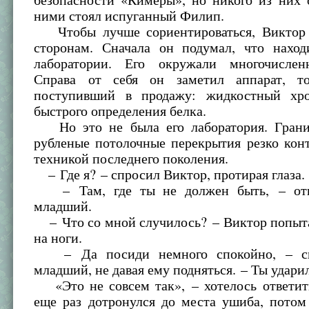
ними стоял испуганный Филип.
Чтобы лучше сориентироваться, Виктор 
сторонам. Сначала он подумал, что наход
лаборатории. Его окружали многочислен
Справа от себя он заметил аппарат, то
поступивший в продажу: жидкостный хро
быстрого определения белка.
Но это не была его лаборатория. Грани
рубленые потолочные перекрытия резко кон
техникой последнего поколения.
– Где я? – спросил Виктор, протирая глаза.
– Там, где ты не должен быть, – отв
младший.
– Что со мной случилось? – Виктор попыта
на ноги.
– Да посиди немного спокойно, – ск
младший, не давая ему подняться. – Ты ударил
«Это не совсем так», – хотелось ответит
еще раз дотронулся до места ушиба, потом