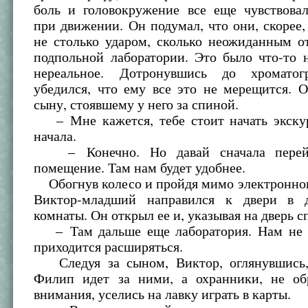
боль и головокружение все еще чувствовал
при движении. Он подумал, что они, скорее
не столько ударом, сколько неожиданным о
подпольной лаборатории. Это было что-то 
нереальное. Дотронувшись до хроматог
убедился, что ему все это не мерещится. 
сыну, стоявшему у него за спиной.
– Мне кажется, тебе стоит начать экску
начала.
– Конечно. Но давай сначала перей
помещение. Там нам будет удобнее.
Обогнув колесо и пройдя мимо электронног
Виктор-младший направился к двери в д
комнаты. Он открыл ее и, указывая на дверь сп
– Там дальше еще лаборатория. Нам не х
приходится расширяться.
Следуя за сыном, Виктор, оглянувшись,
Филип идет за ними, а охранники, не о
внимания, уселись на лавку играть в карты.