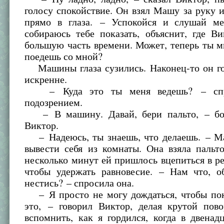
голосу спокойствие. Он взял Машу за руку 
прямо в глаза. – Успокойся и слушай ме
собираюсь тебе показать, объяснит, где В
большую часть времени. Может, теперь ты 
поедешь со мной?
Машины глаза сузились. Наконец-то он го
искренне.
– Куда это ты меня ведешь? – спр
подозрением.
– В машину. Давай, бери пальто, – бод
Виктор.
– Надеюсь, ты знаешь, что делаешь. – М
вывести себя из комнаты. Она взяла пальт
несколько минут ей пришлось вцепиться в 
чтобы удержать равновесие. – Нам что, об
нестись? – спросила она.
– Я просто не могу дождаться, чтобы пока
это, – говорил Виктор, делая крутой пово
вспомнить, как я гордился, когда в двенад