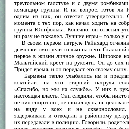
треугольном галстуке и с двумя ромбиками
командир группы. И на вопрос, готов ли Р
одним из них, он ответит утвердительно. 
момента с тех пор, как начал ходить на со
группы Юнгфолька. Конечно, он ответил ут
ни разу не пожалел. Лучшие игры – только у с
В своем первом патруле Райнхард отчаянно
девчонки смотрели только на него. Стальной 
первое в жизни личное оружие. Широкое ко
Мальтийский крест на рукояти. Он до сих п
Придет время, и он передаст его своему сыну.
Бармены тепло улыбались им и предлаг
коктейли, на что старший патруля соли
«Спасибо, но мы на службе». У них в рук
настоящая власть. Они следили, чтобы никто 
не пил спиртного, не нюхал дурь, не целовалс
на виду у всех и не сквернословил.
задерживали и отводили к районному дежу
их передавали в полицию. Говорили, родител
после заплатят солидные штрафы. Это был