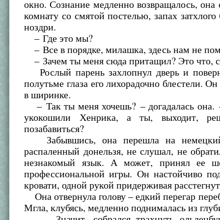
окно. Сознание медленно возвращалось, она 
комнату со смятой постелью, запах затхлого 
ноздри.
– Где это мы?
– Все в порядке, милашка, здесь нам не по
– Зачем ты меня сюда притащил? Это что, 
Рослый парень захлопнул дверь и поверн
полутьме глаза его лихорадочно блестели. Он
в ширинке.
– Так ты меня хочешь? – догадалась она. 
укокошили Хенрика, а ты, выходит, р
позабавиться?
Забывшись, она перешла на немецкий
распаленный донельзя, не слушал, не обрат
незнакомый язык. А может, принял ее ш
профессиональной игры. Он настойчиво под
кровати, одной рукой придерживая расстегну
Она отвернула голову – едкий перегар пере
Мгла, клубясь, медленно поднималась из глу
– Значит, собрался трахнуть ольденбур