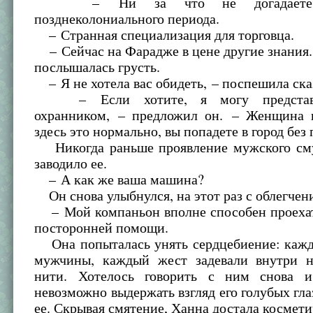
– Ни за что не догадаетесь
позднеколониального периода.
– Странная специализация для торговца.
– Сейчас на Фарадже в цене другие знания. 
послышалась грусть.
– Я не хотела вас обидеть, – поспешила ска
– Если хотите, я могу представи
охранником, – предложил он. – Женщина 
здесь это нормально, вы попадете в город без
Никогда раньше проявление мужского см
заводило ее.
– А как же ваша машина?
Он снова улыбнулся, на этот раз с облегчен
– Мой компаньон вполне способен проехать
посторонней помощи.
Она попыталась унять сердцебиение: каждо
мужчины, каждый жест задевали внутри 
нити. Хотелось говорить с ним снова и
невозможно выдержать взгляд его голубых глаз
ее. Скрывая смятение, Ханна достала космети