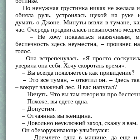
ботинке.
Но ненужная грустинка никак не желала ис
обняла руль, устроилась щекой на руке 
думать о Джоне. Минуты вязли в тумане, к
час. Очередь продвигалась невыносимо медле
– Не хочу показаться навязчивым, ми
беспечность здесь неуместна, – произнес н
голос.
Она встрепенулась. «Я просто соскучил
уверила она себя. Хочу скоротать время».
– Вы всегда появляетесь как привидение?
– Это все туман, – ответил он. – Здесь так
– вокруг влажный лес. Я вас напугал?
– Ничуть. Что вы там говорили про беспечн
– Похоже, вы едете одна.
– Допустим.
– Отчаянная вы женщина.
– Довольно неуклюжий заход, скажу я вам.
Он обезоруживающе улыбнулся:
– Дремлете одна в машине, да еще и о