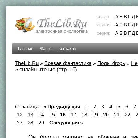
автор:
А
Б
В
Г
Д
книга:
А
Б
В
Г
Д
серия:
А
Б
В
Г
Д
Главная
Жанры
Контакты
TheLib.Ru
»
Боевая фантастика
»
Поль Игорь
»
Не
»
онлайн-чтение (стр. 16)
Страница:
« Предыдущая
1
2
3
4
5
6
7
12
13
14
15
16
17
18
19
20
21
22
27
28
29
Следующая »
Он бросил машину на обочине и двин