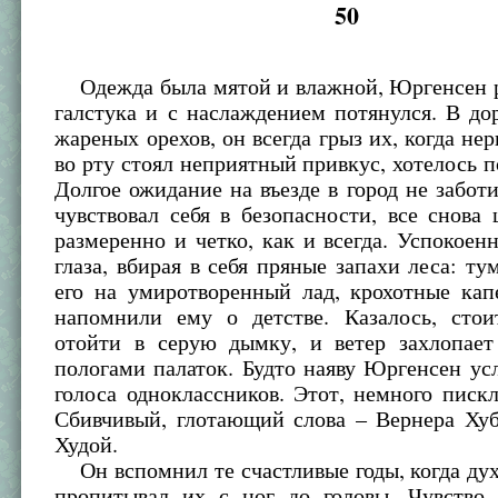
50
Одежда была мятой и влажной, Юргенсен р
галстука и с наслаждением потянулся. В до
жареных орехов, он всегда грыз их, когда нер
во рту стоял неприятный привкус, хотелось п
Долгое ожидание на въезде в город не заботи
чувствовал себя в безопасности, все снова
размеренно и четко, как и всегда. Успокоен
глаза, вбирая в себя пряные запахи леса: ту
его на умиротворенный лад, крохотные кап
напомнили ему о детстве. Казалось, стои
отойти в серую дымку, и ветер захлопае
пологами палаток. Будто наяву Юргенсен у
голоса одноклассников. Этот, немного писк
Сбивчивый, глотающий слова – Вернера Хуб
Худой.
Он вспомнил те счастливые годы, когда ду
пропитывал их с ног до головы. Чувство 