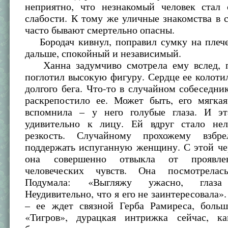
неприятно, что незнакомый человек стал 
слабости. К тому же уличные знакомства в 
часто бывают смертельно опасны.
Бородач кивнул, поправил сумку на плече
дальше, спокойный и независимый.
Ханна задумчиво смотрела ему вслед, п
поглотил высокую фигуру. Сердце ее колоти
долгого бега. Что-то в случайном собеседни
раскрепостило ее. Может быть, его мягка
вспомнила – у него голубые глаза. И э
удивительно к лицу. Ей вдруг стало не
резкость. Случайному прохожему взбр
поддержать испуганную женщину. С этой че
она совершенно отвыкла от проявле
человеческих чувств. Она посмотрелас
Подумала: «Выгляжу ужасно, глаза 
Неудивительно, что я его не заинтересовала».
– ее ждет связной Герба Рамиреса, бол
«Тигров», дурацкая интрижка сейчас, к