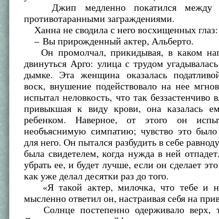
Джип медленно покатился между р
противотаранными заграждениями.
Ханна не сводила с него восхищенных глаз:
– Вы прирожденный актер, Альберто.
Он промолчал, прикидывая, в каком нап
двинуться Арго: улица с трудом угадывалас
дымке. Эта женщина оказалась податливо
воск, внушение подействовало на нее мгно
испытал неловкость, что так беззастенчиво в
привыкшая к виду крови, она казалась е
ребенком. Наверное, от этого он исп
необъяснимую симпатию; чувство это был
для него. Он пытался разбудить в себе равно
была свидетелем, когда нужда в ней отпадет
убрать ее, и будет лучше, если он сделает эт
как уже делал десятки раз до того.
«Я такой актер, милочка, что тебе и н
мысленно ответил он, настраивая себя на при
Солнце постепенно одерживало верх, ту