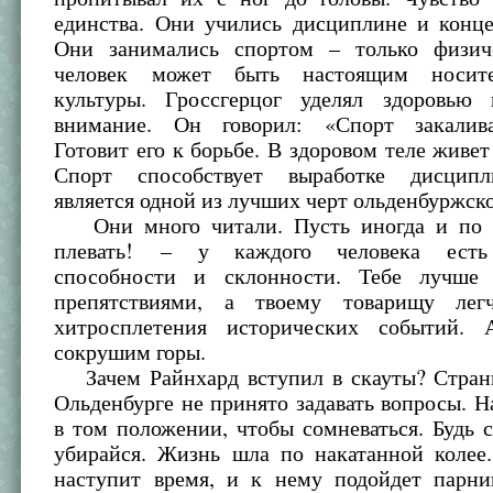
единства. Они учились дисциплине и конце
Они занимались спортом – только физич
человек может быть настоящим носит
культуры. Гроссгерцог уделял здоровью
внимание. Он говорил: «Спорт закалива
Готовит его к борьбе. В здоровом теле живет
Спорт способствует выработке дисципл
является одной из лучших черт ольденбуржско
Они много читали. Пусть иногда и по о
плевать! – у каждого человека есть
способности и склонности. Тебе лучше 
препятствиями, а твоему товарищу лег
хитросплетения исторических событий.
сокрушим горы.
Зачем Райнхард вступил в скауты? Стран
Ольденбурге не принято задавать вопросы. Н
в том положении, чтобы сомневаться. Будь 
убирайся. Жизнь шла по накатанной колее.
наступит время, и к нему подойдет парн