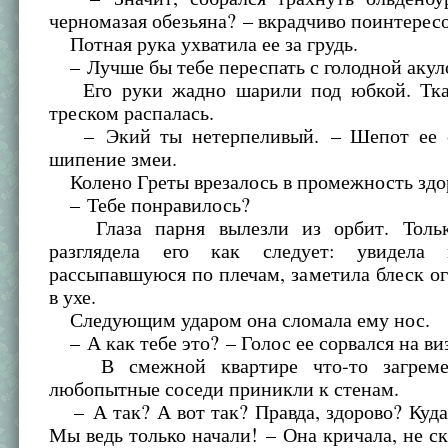
черномазая обезьяна? – вкрадчиво поинтересо
Потная рука ухватила ее за грудь.
– Лучше бы тебе переспать с голодной акуло
Его руки жадно шарили под юбкой. Ткан
треском распалась.
– Экий ты нетерпеливый. – Шепот ее с
шипение змеи.
Колено Греты врезалось в промежность здо
– Тебе понравилось?
Глаза парня вылезли из орбит. Тольк
разглядела его как следует: увидела 
рассыпавшуюся по плечам, заметила блеск о
в ухе.
Следующим ударом она сломала ему нос.
– А как тебе это? – Голос ее сорвался на виз
В смежной квартире что-то загремел
любопытные соседи приникли к стенам.
– А так? А вот так? Правда, здорово? Куда
Мы ведь только начали! – Она кричала, не ск