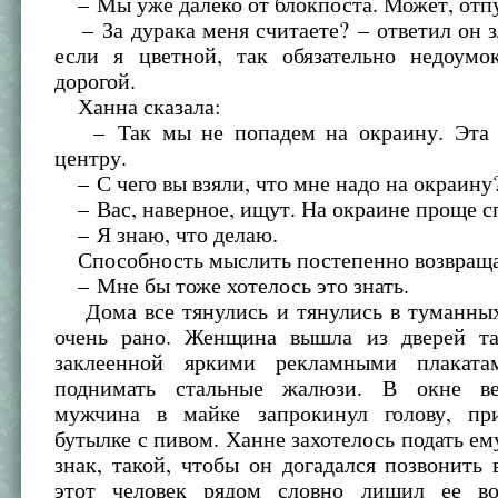
– Мы уже далеко от блокпоста. Может, отп
– За дурака меня считаете? – ответил он з
если я цветной, так обязательно недоумо
дорогой.
Ханна сказала:
– Так мы не попадем на окраину. Эта у
центру.
– С чего вы взяли, что мне надо на окраину
– Вас, наверное, ищут. На окраине проще сп
– Я знаю, что делаю.
Способность мыслить постепенно возвращал
– Мне бы тоже хотелось это знать.
Дома все тянулись и тянулись в туманных
очень рано. Женщина вышла из дверей та
заклеенной яркими рекламными плаката
поднимать стальные жалюзи. В окне ве
мужчина в майке запрокинул голову, пр
бутылке с пивом. Ханне захотелось подать ем
знак, такой, чтобы он догадался позвонить
этот человек рядом словно лишил ее во