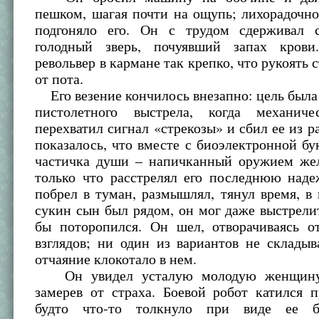
пешком, шагая почти на ощупь; лихорадочн
подгоняло его. Он с трудом сдерживал 
голодный зверь, почуявший запах кров
револьвер в кармане так крепко, что рукоять 
от пота.
Его везение кончилось внезапно: цель была
пистолетного выстрела, когда механиче
перехватил сигнал «стрекозы» и сбил ее из р
показалось, что вместе с биоэлектронной б
частичка души – напичканный оружием же
только что расстрелял его последнюю наде
побрел в туман, размышлял, тянул время, в 
сукин сын был рядом, он мог даже выстрелит
бы поторопился. Он шел, отворачиваясь 
взглядов; ни один из вариантов не складыв
отчаяние клокотало в нем.
Он увидел усталую молодую женщину,
замерев от страха. Боевой робот катился 
будто что-то толкнуло при виде ее бе