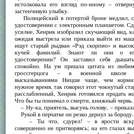
истолковала его взгляд по-иному – отверн
застенчивую улыбку.
Полицейский в потертой броне медлил, с
удостоверении с электронным планшетом. Сд
усилие, Хенрик изобразил скучающий вид, 
ожидая выстрела или приказа выйти из маш
ищут старый рыдван «Рэд скорпио» и высок
кучей фамилий. Знают ли они о ег
удостоверении? Он заставил себя дышат
спокойно. На ум пришла цитата из люби
гроссгерцога – в военной школе 
высказываниями Ницше чаще, чем корми
нужное время, так говорил этот чокнутый ст
расслабленный, Хенрик готовился продать ж
Что бы ты понимал о смерти, книжный червь.
– Ну-ка, приятель, высунь голову, – приказа
Рукой в перчатке он резко дернул за бороду.
– Ты что, сдурел! – в ярости вскри
совершенно не притворяясь; на его глазах в