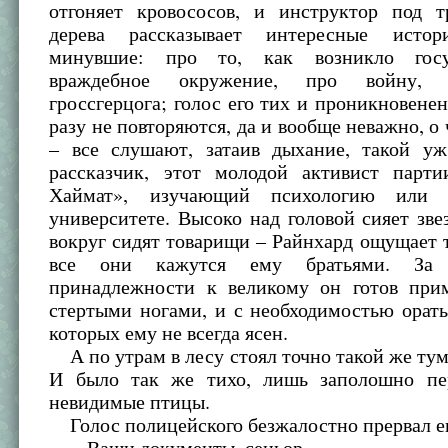
отгоняет кровососов, и инструктор под т
дерева рассказывает интересные ист
минувшие: про то, как возникло госу
враждебное окружение, про войну, 
гроссгерцога; голос его тих и проникновенен
разу не повторяются, да и вообще неважно, о 
– все слушают, затаив дыхание, такой у
рассказчик, этот молодой активист парт
Хаймат», изучающий психологию или 
университете. Высоко над головой сияет зве
вокруг сидят товарищи – Райнхард ощущает т
все они кажутся ему братьями. За 
принадлежности к великому он готов при
стертыми ногами, и с необходимостью орат
которых ему не всегда ясен.
А по утрам в лесу стоял точно такой же тума
И было так же тихо, лишь заполошно пе
невидимые птицы.
Голос полицейского безжалостно прервал ег
– Ваши документы, сеньор.