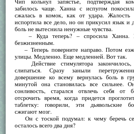
Чип кольнул запястье, подтверждая ком
забилось чаще. Ханна с испугом покосил
сжалась в комок, как от удара. Жалость
испортила все дело, но он прикусил язык и д
боль не вытеснила ненужные чувства.
– Куда теперь? – спросила Ханна. Г
безжизненным.
– Теперь поверните направо. Потом езж
улицы. Медленно. Еще медленней. Вот так.
Действие стимулятора закончилось, 
слипаться. Сразу заныли перетружен
довершение ко всему вернулась боль в гр
минутой она становилась все сильнее. О
сонливость, старался отвлечь себя от б
отсрочить время, когда придется проглот
таблетку: говорили, эти дьявольские б
сжигают мозг.
Он с тоской подумал: к чему беречь се
осталось всего два дня?