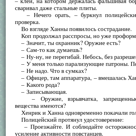
– клей, на котором держалась фальшивая бо
сваривал даже стальные плиты.
– Нечего орать, – буркнул полицейски
проверка.
Во взгляде Ханны появилось сострадание.
Коп продолжал расспросы, но уже проформ
– Значит, ты охранник? Оружие есть?
– Сам-то как думаешь?
– Ну-ну, не перегибай. Небось, без разреш
– У меня только парализующие патроны. По
– Не надо. Что в сумках?
– Офицер, там аппаратура, – вмешалась Ха
– Какого рода?
– Записывающая.
– Оружие, взрывчатка, запрещенные
вещества имеются?
Хенрик и Ханна одновременно покачали го
Полицейский протянул удостоверение:
– Проезжайте. И соблюдайте осторожнос
усиление активности повстанцев.