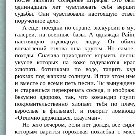
одиннадцать лет чувствовать себя верши
судьбы. Они чувствовали настоящую ответ
порученное дело.
А еще: поездки по стране, экскурсии в му
галереи, на военные базы. А однажды Райн
настоящую подводную лодку. От обил
впечатлений голова шла кругом. Но самое
походы. Сначала приходится кормить лесны
укусов которых на коже вздуваются кра
хлюпать ботинками по воде, тащить куд
рюкзак под жарким солнцем. И при этом им
и вместе со всеми петь песни. Ты вынужден
и стараешься перекричать соседа, и изображ
безумно здорово, так, что командир груп
покровительственно хлопает тебя по плеч
взрослые в фильмах), и говорит ломающ
«Отлично держишься, скаутман».
Но зато вечером, если нет дождя, все сидят
которым варится гороховая похлебка с мяс