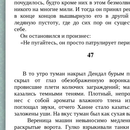
почудилось, будто кроме них в этом безмолв
никого на многие мили. И тогда он принял ре
в конце концов вышвырнуло его в другой
ледяную пустоту, где до сих пор он сущес
себе.
Он остановился и произнес:
«Не пугайтесь, он просто патрулирует пери
47
В то утро туман накрыл Дендал бурым п
скрыл от глаз обезображенную ворон
провисшие плети колючих заграждений; м
казались темными тенями. Плотный, непр
нес с собой ароматы влажного тлена и
поглощал звуки, отчего Ханне стало казатьс
заложены уши. На вкус туман был как сухая в
Вереница машин невыносимо медленно
раскрытые ворота. Гулко взрыкивали танки