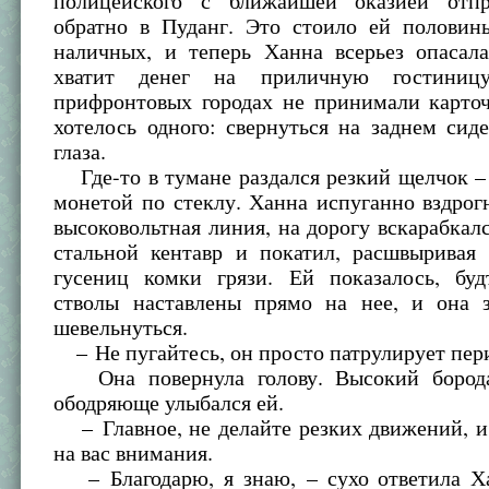
полицейского с ближайшей оказией отпр
обратно в Пуданг. Это стоило ей половины
наличных, и теперь Ханна всерьез опасала
хватит денег на приличную гостиниц
прифронтовых городах не принимали карточ
хотелось одного: свернуться на заднем сид
глаза.
Где-то в тумане раздался резкий щелчок –
монетой по стеклу. Ханна испуганно вздрогн
высоковольтная линия, на дорогу вскарабкал
стальной кентавр и покатил, расшвыривая 
гусениц комки грязи. Ей показалось, бу
стволы наставлены прямо на нее, и она з
шевельнуться.
– Не пугайтесь, он просто патрулирует пер
Она повернула голову. Высокий бород
ободряюще улыбался ей.
– Главное, не делайте резких движений, и
на вас внимания.
– Благодарю, я знаю, – сухо ответила Ха