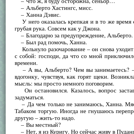
– Что ж, я буду осторожна, сеньор…
– Альберто Хастингс, мисс.
– Ханна Дэвис.
У него оказалась крепкая и в то же время
грубая рука. Совсем как у Джона.
– Благодарю за предупреждение, Альберто.
– Был рад помочь, Ханна.
Кольнуло разочарование – он снова уходит
с собой: господи, да что со мной приключил
времени.
– А вы, Альберто? Чем вы занимаетесь? –
вдогонку, чувствуя, как горят щеки. Возникл
мысль: мы просто немного поговорим.
Он остановился. Казалось, вопрос застав
задуматься.
– Да чем только не занимаюсь, Ханна. Мя
Табаком торгую. Иногда не гнушаюсь переп
другую – жить-то надо.
– Вы местный?
– Нет, я из Куригу. Но сейчас живу в Пуданг