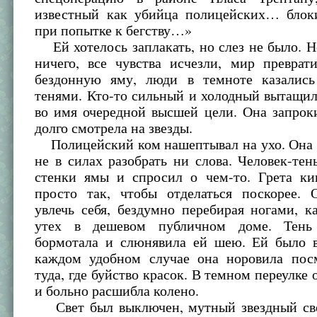
известный как убийца полицейских… бло
при попытке к бегству…»
Ей хотелось заплакать, но слез не было. 
ничего, все чувства исчезли, мир преврат
бездонную яму, люди в темноте казалис
тенями. Кто-то сильный и холодный вытащил
во имя очередной высшей цели. Она запрок
долго смотрела на звезды.
Полицейский ком нашептывал на ухо. Она 
не в силах разобрать ни слова. Человек-тен
стенки ямы и спросил о чем-то. Грета кив
просто так, чтобы отделаться поскорее. 
увлечь себя, бездумно перебирая ногами, к
утех в дешевом публичном доме. Тень 
бормотала и слюнявила ей шею. Ей было в
каждом удобном случае она норовила посм
туда, где буйство красок. В темном переулке 
и больно расшибла колено.
Свет был выключен, мутный звездный све