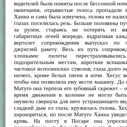
водителей были помяты после бессонной ночи
окончания, отрывистые голоса пропадали в
Ханна и сама была измучена, голова ее налил
глазах поселилась резь. Больше половины пу
за рулем, стараясь не потерять из ви
габаритных огней впереди, вздрагивая каж
вертолет сопровождения выпускал по 
джунглей ракету. Весь их путь сопровож
хлопками: пилоты перестраховывали
подозрительным местам, короткие вспышк
частокол исполинских стволов, глаза долго н
ничего, кроме белых пятен в ночи. Хесус в
чтобы она позволила ему вести машину. До 
Матуго она терпела его зубовный скрежет – о
время движения в колонне не могло быт
неумело свернула для него устрашающего ви
сладкий дым ел глаза, кружилась голова, Хе
хорохориться, но после Матуго Ханна увидел
кровь. На посту в Посаре она упросил