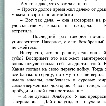
– А я-то гадаю, что у вас за акцент.
– Просто долгое время жил далеко от дома
можем говорить по-английски.
– Вот так дела, – она заговорила на р
удовольствием, какого не ожидала. – Б
встретила.
– Последний раз говорил по-англ
университете. Наверное, у меня безобразный
не смейтесь.
Интересно, что он решит, если она сей
губы? Воспримет это как жест заинтересо
вновь почувствовала себя двадцатилетней. 
Ханна попала на свою первую войну. Тогда
все близко к сердцу, потому что еще верила 
имела идеалы, влюблялась в суровых ми
самоотверженных докторов. И вот теперь з
пробудили в ней неясное томление.
– И не думала, Альберто. У вас прекрасн
заверила она. – Дайте-ка угадаю… изучали э