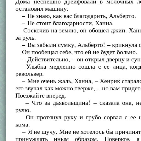
Дома неспешно дрейфовали в молочных л
остановил машину.
– Не знаю, как вас благодарить, Альберто.
– Не стоит благодарности, Ханна.
Соскочив на землю, он обошел джип. Ханн
за руль.
– Вы забыли сумку, Альберто! – крикнула о
Он пообещал себе, что ей не будет больно.
– Действительно, – он открыл дверцу и суну
Улыбка медленно сошла с ее лица, когд
револьвер.
– Мне очень жаль, Ханна, – Хенрик старалс
его звучал как можно тверже, – но вам придет
Поезжайте вперед.
– Что за дьявольщина! – сказала она, не
рулю.
Он протянул руку и грубо сорвал с ее 
кома.
– Я не шучу. Мне не хотелось бы причинят
принуждать иным образом. Поверьте, 