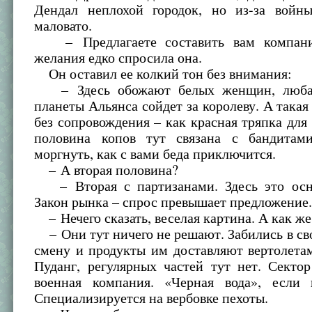
Дендал неплохой городок, но из-за вой
маловато.
– Предлагаете составить вам компан
желания едко спросила она.
Он оставил ее колкий тон без внимания:
– Здесь обожают белых женщин, люба
планеты Альянса сойдет за королеву. А такая 
без сопровождения – как красная тряпка для 
половина копов тут связана с бандитам
моргнуть, как с вами беда приключится.
– А вторая половина?
– Вторая с партизанами. Здесь это осн
Закон рынка – спрос превышает предложение
– Нечего сказать, веселая картина. А как ж
– Они тут ничего не решают. Забились в св
смену и продукты им доставляют вертолета
Пуданг, регулярных частей тут нет. Секто
военная компания. «Черная вода», если
Специализируется на вербовке пехоты.