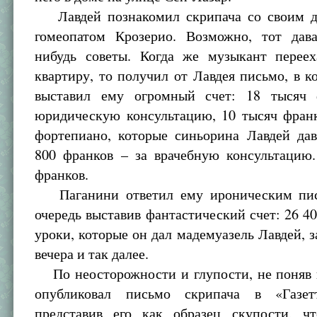
Лавдей познакомил скрипача со своим д
гомеопатом Крозерио. Возможно, тот дав
нибудь советы. Когда же музыкант перее
квартиру, то получил от Лавдея письмо, в к
выставил ему огромный счет: 18 тысяч 
юридическую консультацию, 10 тысяч франк
фортепиано, которые синьорина Лавдей дав
800 франков – за врачебную консультацию.
франков.
Паганини ответил ему ироническим пис
очередь выставив фантастический счет: 26 40
уроки, которые он дал мадемуазель Лавдей, 
вечера и так далее.
По неосторожности и глупости, не поняв 
опубликовал письмо скрипача в «Газет
представив его как образец скупости, чт