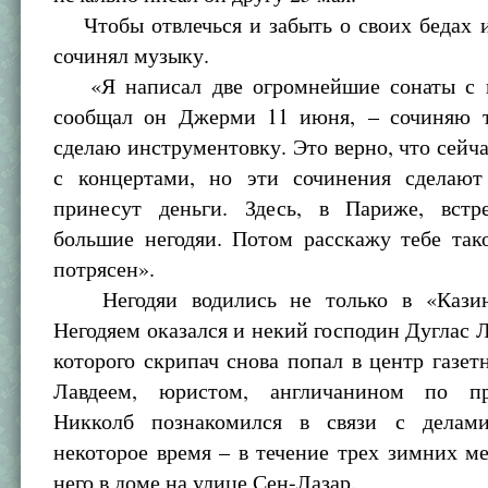
Чтобы отвлечься и забыть о своих бедах и
сочинял музыку.
«Я написал две огромнейшие сонаты с в
сообщал он Джерми 11 июня, – сочиняю 
сделаю инструментовку. Это верно, что сейч
с концертами, но эти сочинения сделаю
принесут деньги. Здесь, в Париже, встр
большие негодяи. Потом расскажу тебе так
потрясен».
Негодяи водились не только в «Казин
Негодяем оказался и некий господин Дуглас Л
которого скрипач снова попал в центр газе
Лавдеем, юристом, англичанином по пр
Никколб познакомился в связи с делам
некоторое время – в течение трех зимних м
него в доме на улице Сен-Лазар.