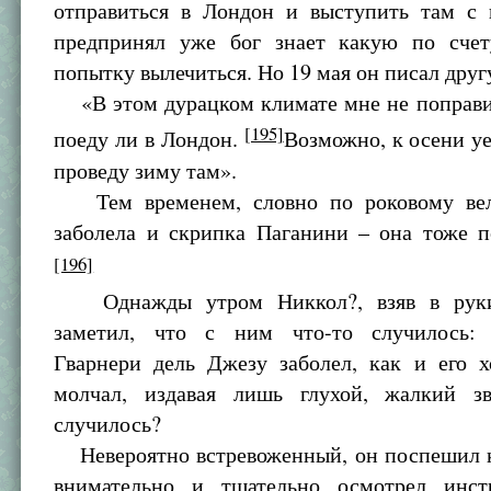
отправиться в Лондон и выступить там с 
предпринял уже бог знает какую по сче
попытку вылечиться. Но 19 мая он писал друг
«В этом дурацком климате мне не поправит
[195]
поеду ли в Лондон.
Возможно, к осени у
проведу зиму там».
Тем временем, словно по роковому вел
заболела и скрипка Паганини – она тоже п
[196]
Однажды утром Никкол?, взяв в руки
заметил, что с ним что-то случилось: 
Гварнери дель Джезу заболел, как и его х
молчал, издавая лишь глухой, жалкий 
случилось?
Невероятно встревоженный, он поспешил к
внимательно и тщательно осмотрел инст