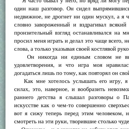
Я часто бывал у него, но вряд ли могу пе
один наш разговор. Он сидел выпрямившись
недвижное, не дрогнет ни один мускул, а я ч
словно завороженный и вздрагивал всякий 
пронзительный взгляд останавливался на м
просил меня играть и делал это чаще всего, н
слова, а только указывая своей костлявой руко
Он никогда ни единым словом не выр
удовлетворения, и что игра моя нравила
догадаться лишь по тому, как повторял он сво
Как мне хотелось услышать его игру, я 
силах, это, наверное, и вообразить невозм
раннего детства я слышал разговоры о П
искусстве как о чем-то совершенно сверхъе
вот я сижу теперь перед этим человеком, 
смотреть на эти руки, творившие столько чуде