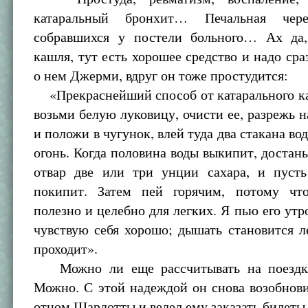
катаральный бронхит… Печальная чере
собравшихся у постели больного… Ах да,
кашля, тут есть хорошее средство и надо сра
о нем Джерми, вдруг он тоже простудится:
«Прекраснейший способ от катарального ка
возьми белую луковицу, очисти ее, разрежь н
и положи в чугунок, влей туда два стакана во
огонь. Когда половина воды выкипит, достань
отвар две или три унции сахара, и пуст
покипит. Затем пей горячим, потому чт
полезно и целебно для легких. Я пью его утр
чувствую себя хорошо; дышать становится л
проходит».
Можно ли еще рассчитывать на поездк
Можно. С этой надеждой он снова возобнов
отцом Шарлотты и велел ему заказать билеты 