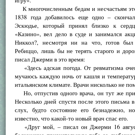
игру».
К многочисленным бедам и несчастьям это
1838 года добавилось еще одно – скончал
Эскюдье, который принял близко к серд
«Казино», вел дело в суде и занимался ак
Никкол?, несмотря ни на что, готов был
Ребиццо, лишь бы не терять старого и доро
писал Джерми в это время:
«Здесь адская погода. От ревматизма очен
мучаюсь каждую ночь от кашля и температу
итальянском климате. Врачи нисколько не по
Но, отпустив одного врача, он тут же при
Несколько дней спустя после этого письма 
слух, будто состояние его безнадежно, н
известно, что какой-то новый врач спас его.
«Друг мой, – писал он Джерми 16 авгус