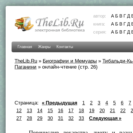
автор:
А
Б
В
Г
Д
книга:
А
Б
В
Г
Д
серия:
А
Б
В
Г
Д
Главная
Жанры
Контакты
TheLib.Ru
»
Биографии и Мемуары
»
Тибальди-Кь
Паганини
»
онлайн-чтение (стр. 26)
Страница:
« Предыдущая
1
2
3
4
5
6
7
12
13
14
15
16
17
18
19
20
21
22
27
28
29
30
31
32
33
Следующая »
Перечислив лекарства, диету и разны