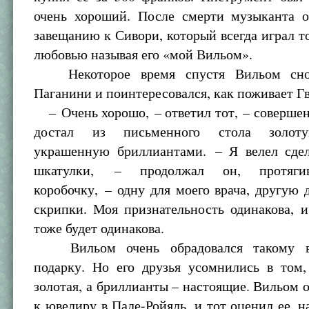
очень хороший. После смерти музыканта 
завещанию к Сивори, который всегда играл то
любовью называя его «мой Вильом».
Некоторое время спустя Вильом сно
Паганини и поинтересовался, как поживает Г
– Очень хорошо, – ответил тот, – совершен
достал из письменного стола золоту
украшенную бриллиантами. – Я велел сдел
шкатулки, – продолжал он, протяги
коробочку, – одну для моего врача, другую 
скрипки. Моя признательность одинакова, 
тоже будет одинакова.
Вильом очень обрадовался такому ве
подарку. Но его друзья усомнились в том,
золотая, а бриллианты – настоящие. Вильом 
к ювелиру в Пале-Ройяль, и тот оценил ее, н