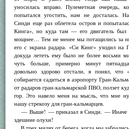
уносилась вправо. Пулеметная очередь, к
попытался угостить, нам не досталась. На
Синди еще раз облетела остров и попытала
Кинга», но куда там — его двигатель был 
мощнее… Тем не менее мы потащились за ни
его с экрана радара. «Си Кинг» уходил на 
докуда лететь ему было не более восьми м
чуть больше, примерно минут пятнадц
довольно здорово отстали, я понял, что
собирается садиться в аэропорту Гран-Кальма
от радаров гран-кальмарской ПВО, ползет куд
гор. Это навело меня на мысль, что мне н
нашу стрекозу для гран-кальмарцев.
— Выше! — приказал я Синди. — Иначе н
здешние олухи!
В трех милях от берега, когда мы забрались