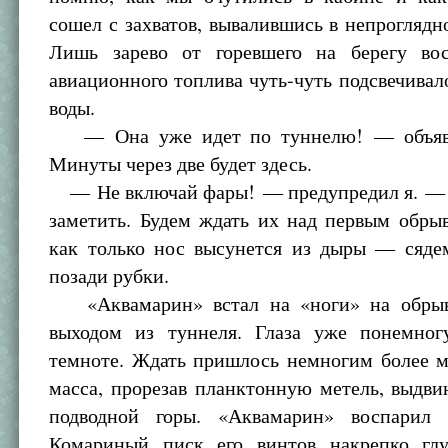
сошел с захватов, вывалившись в непроглядн
Лишь зарево от горевшего на берегу во
авиационного топлива чуть-чуть подсвечивал
воды.
— Она уже идет по туннелю! — объяв
Минуты через две будет здесь.
— Не включай фары! — предупредил я. — 
заметить. Будем ждать их над первым обры
как только нос высунется из дыры — сяде
позади рубки.
«Аквамарин» встал на «ноги» на обрыв
выходом из туннеля. Глаза уже понемно
темноте. Ждать пришлось немногим более м
масса, прорезав планктонную метель, выдви
подводной горы. «Аквамарин» воспарил 
Комариный писк его винтов накрепко гл