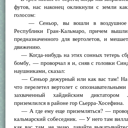
футов, нас наконец окликнули с земли ка
голосом:
— Сеньор, вы вошли в воздушное п
Республики Гран-Кальмаро, причем вышли
предназначенного для вертолетов, и мешае
движению.
— Когда-нибудь на этих сонных тетерь сб
бомбу, — проворчал я и, сняв с головки Син
наушниками, сказал:
— Сеньор дежурный или как вас там! На 
что перелетел вертолет с опознавательным
захваченный хайдийским диктатором 
приземлился в районе гор Сьерра-Хосефина.
— А где ему еще приземляться? — провор
кальмарский собеседник. — У него там вилла.
как вас там, не знаю, давайте выкатывайте