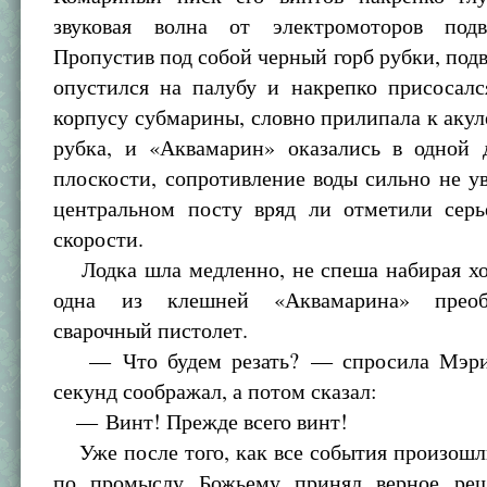
звуковая волна от электромоторов подв
Пропустив под собой черный горб рубки, под
опустился на палубу и накрепко присосалс
корпусу субмарины, словно прилипала к акул
рубка, и «Аквамарин» оказались в одной 
плоскости, сопротивление воды сильно не у
центральном посту вряд ли отметили серь
скорости.
Лодка шла медленно, не спеша набирая ход
одна из клешней «Аквамарина» преоб
сварочный пистолет.
— Что будем резать? — спросила Мэри.
секунд соображал, а потом сказал:
— Винт! Прежде всего винт!
Уже после того, как все события произошли
по промыслу Божьему принял верное реш