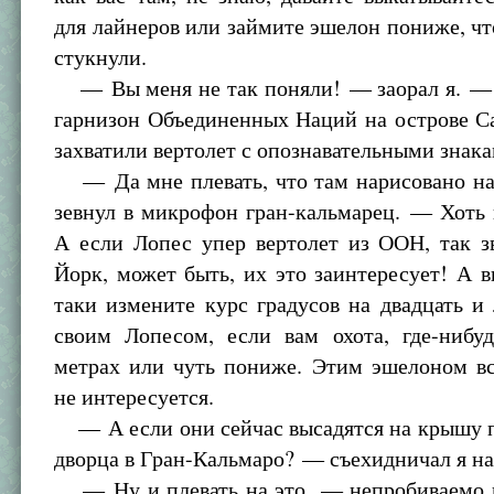
для лайнеров или займите эшелон пониже, чт
стукнули.
— Вы меня не так поняли! — заорал я. —
гарнизон Объединенных Наций на острове С
захватили вертолет с опознавательными зна
— Да мне плевать, что там нарисовано на
зевнул в микрофон гран-кальмарец. — Хоть 
А если Лопес упер вертолет из ООН, так з
Йорк, может быть, их это заинтересует! А вы
таки измените курс градусов на двадцать и 
своим Лопесом, если вам охота, где-нибуд
метрах или чуть пониже. Этим эшелоном вс
не интересуется.
— А если они сейчас высадятся на крышу п
дворца в Гран-Кальмаро? — съехидничал я на
— Ну и плевать на это, — непробиваемо