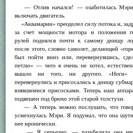
— Отлив начался! — озаботилась Мэри
включать двигатель.
«Аквамарин» преодолел силу потока и, задр
за счет мощности мотора и положения г
рулей поднялся почти к самому днищу ло
после этого, словно самолет, делающий «гор
был пойти вниз или, перевернувшись, сде
петлю» — чего я очень не хотел, естестве
вышло ни того, ни другого. «Ноги» 
перевернулись и присосались к днищу субма
взявшимися присосками. Теперь наш аппар
подвешен под брюхо этой старой толстухи.
— А теперь можно послушать, что говор
усмехнулась Мэри. Я подумал, что она шути
нее иронически.
— Я серьезно, — разубедила она мен