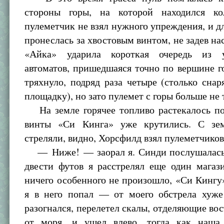
стороны горы, на которой находился ко
пулеметчик не взял нужного упреждения, и д
пронеслась за хвостовым винтом, не задев нас
«Айка» ударила короткая очередь из у
автоматов, пришедшаяся точно по вершине г
тряхнуло, подряд раза четыре (столько снар
площадку), но зато пулемет с горы больше не 
На земле горячее топливо растекалось по
винты «Си Кинга» уже крутились. С зе
стреляли, видно, Хорсфилд взял пулеметчиков
— Ниже! — заорал я. Синди послушалась,
двести футов я расстрелял еще один магаз
ничего особенного не произошло, «Си Кинг
я в него попал — от моего обстрела хуже
разогнался, перелетел скалы, отделяющие во
от моря, и ушел влево, тогда как наша