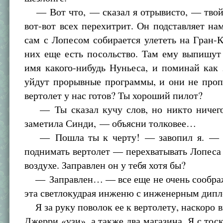
— Вот что, — сказал я отрывисто, — твой
вот-вот всех перехитрит. Он подставляет на
сам с Лопесом собирается улететь на Гран-К
них еще есть посольство. Там ему выпишут
имя какого-нибудь Нуньеса, и поминай как
уйдут прорывные программы, и они не про
вертолет у нас готов? Ты хороший пилот?
— Ты сказал кучу слов, но никто ничег
заметила Синди, — объясни толковее…
— Пошла ты к черту! — завопил я. — 
поднимать вертолет — перехватывать Лопеса 
воздухе. Заправлен он у тебя хотя бы?
— Заправлен… — все еще не очень соображ
эта светлокудрая инженю с инженерным дип
Я за руку поволок ее к вертолету, наскоро в
Джерри «узи», а также два магазина. Я с тос