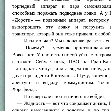
торпедный аппарат и пара самонаводящ
способных поражать подводные лодки. А у 
«Дороти» — подводный аппарат, которому 
выпотрошить эту лодку и погрузить 
транспорт, который они тоже привели с собой
— И ты молчал? Мы в ловушке, разве ты ещ
— Почему? — усмешка проступила даже ч
Вовсе нет. У нас есть способ уйти с остро
вертолет. Сейчас ночь, ПВО на Гран-Кал
Пятнадцать минут, и мы сядем где-нибудь н
друга президента Костелло… Шучу, конечно, 
арестуют и выдадут коммунистам. Точн
Хорсфилда.
— Но в вертолет почти ничего не войдет.
— Жадность — вот что сокращает жизнь, Пе
одному чемоданчику с золотом и по три