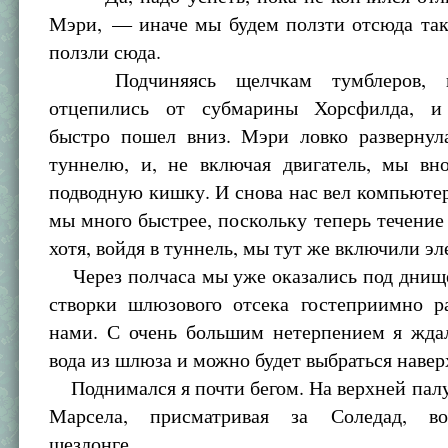
Мэри, — иначе мы будем ползти отсюда так
ползли сюда.
Подчиняясь щелчкам тумблеров, но
отцепились от субмарины Хорсфилда, и
быстро пошел вниз. Мэри ловко развернул
туннелю, и, не включая двигатель, мы вн
подводную кишку. И снова нас вел компьютер
мы много быстрее, поскольку теперь течение
хотя, войдя в туннель, мы тут же включили э
Через полчаса мы уже оказались под днищ
створки шлюзового отсека гостеприимно р
нами. С очень большим нетерпением я ждал
вода из шлюза и можно будет выбраться навер
Поднимался я почти бегом. На верхней пал
Марсела, присматривая за Соледад, в
шезлонге.