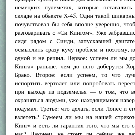
немецких пулеметах, которые оставалис
складе на объекте Х-45. Один такой шикарны
почувствовал бы себя вполне уверенно, что
разговаривать с «Си Кингом». Уже забравшис
сидя рядом с Синди, запускавшей двигате
осмыслить сразу кучу проблем и поэтому, к
одной и не решил. Первое: успеем ли мы д
Кинга» раньше, чем до него доберутся Хо
Браво. Второе: если успеем, то что лу
испортить вертолет или попробовать перес
при выходе из подземелья — о том, что в
охраняться людьми, уже находящимися наверх
подумал. Третье: что делать, если Лопес и е
взлететь? Сумеем ли мы на нашей стрекоз
Кинг» и есть ли гарантия того, что мы его с
нас? Наконец, не стоит ли сейчас же ле