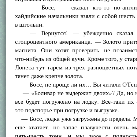
— Босс, — сказал кто-то по-англи
хайдийские начальники взяли с собой шесть
в штольни.
— Вернутся! — убежденно сказал с
стопроцентного американца. — Золото прит
магнита. Они хотят проверить, не позаимс
что-нибудь из общей кучи. Кроме того, у стар
Лопеса тут гарем из трех разноцветных пот
тянет даже крепче золота.
— Босс, не проще ли их… Вы читали О'Ген
— «Боливар не выдержит двоих»? Да, но н
все будет погружено на лодку. Все-таки их 
это подспорье при погрузке и выгрузке.
— Босс, лодка уже загружена до предела. М
еще хватает, но запас плавучести очень м
пять-шесть тонн, и мы даже с полност