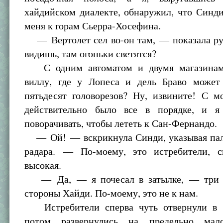
хайдийском диалекте, обнаружил, что Синд
меня к горам Сьерра-Хосефина.
— Вертолет сел во-он там, — показала р
видишь, там огоньки светятся?
С одним автоматом и двумя магазинам
виллу, где у Лопеса и дель Браво может
пятьдесят головорезов? Ну, извините! С м
действительно было все в порядке, и я
поворачивать, чтобы лететь к Сан-Фернандо.
— Ой! — вскрикнула Синди, указывая пал
радара. — По-моему, это истребители, с
высокая.
— Да, — я почесал в затылке, — три п
стороны Хайди. По-моему, это не к нам.
Истребители сперва чуть отвернули в с
потом развернулись на предельно ма