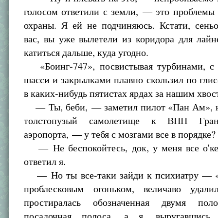
голосом ответили с земли, — это проблемы
охраны. Я ей не подчиняюсь. Кстати, сень
вас, вы уже вылетели из коридора для лай
катиться дальше, куда угодно.
«Боинг-747», посвистывая турбинами, с
шасси и закрылками плавно скользил по гли
в каких-нибудь пятистах ярдах за нашим хвос
— Ты, беби, — заметил пилот «Пан Ам», н
толстопузый самолетище к ВПП Гран-
аэропорта, — у тебя с мозгами все в порядке?
— Не беспокойтесь, док, у меня все о'к
ответил я.
— Но ты все-таки зайди к психиатру — «
проблесковым огоньком, величаво удали
простиралась обозначенная двумя пол
посадочная полоса, а я, выругавшись