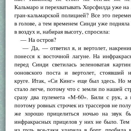
Кальмаро и перехватывать Хорсфилда уже на 
гран-кальмарской полицией? Все это перем
в голове, а тем временем Синди уже поднял
в воздух и, набирая высоту, спросила:
— На остров?
— Да, — ответил я, и вертолет, накренив
понесся к восточной лагуне. На инфракрас
перед Синди светилась зеленоватая картин
ооновского поста и вертолет, стоявший 
круге. Итак, «Си Кинг» еще был здесь. Но м
стало легче, потому что с земли по нашей ст
сразу два пулемета «М-60». Били с рук, а 
поэтому ровных строчек из трассеров не полу
же хорошо прицелиться ночью на звук б
инфракрасных прицелов у них не было. Тем
из пуль все-таки ударила в борт, пробила