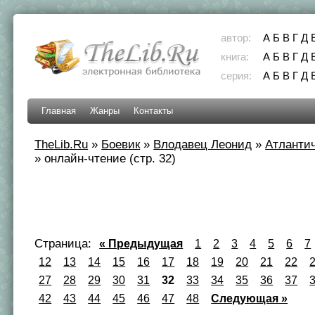
автор:
А
Б
В
Г
Д
книга:
А
Б
В
Г
Д
серия:
А
Б
В
Г
Д
Главная
Жанры
Контакты
TheLib.Ru
»
Боевик
»
Влодавец Леонид
»
Атланти
»
онлайн-чтение (стр. 32)
Страница:
« Предыдущая
1
2
3
4
5
6
7
12
13
14
15
16
17
18
19
20
21
22
27
28
29
30
31
32
33
34
35
36
37
42
43
44
45
46
47
48
Следующая »