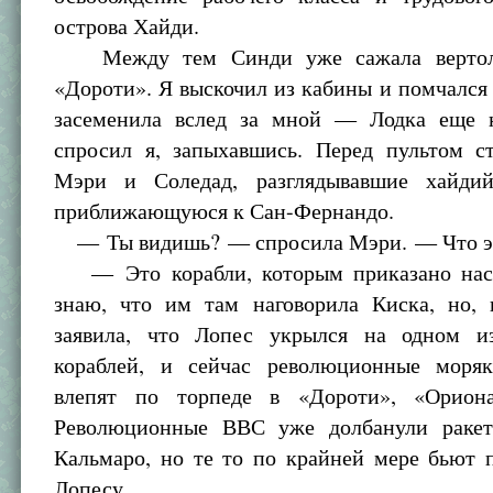
острова Хайди.
Между тем Синди уже сажала вертоле
«Дороти». Я выскочил из кабины и помчался
засеменила вслед за мной — Лодка еще
спросил я, запыхавшись. Перед пультом с
Мэри и Соледад, разглядывавшие хайдий
приближающуюся к Сан-Фернандо.
— Ты видишь? — спросила Мэри. — Что это
— Это корабли, которым приказано нас 
знаю, что им там наговорила Киска, но, 
заявила, что Лопес укрылся на одном и
кораблей, и сейчас революционные моря
влепят по торпеде в «Дороти», «Орион
Революционные ВВС уже долбанули ракет
Кальмаро, но те то по крайней мере бьют 
Лопесу.