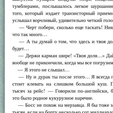
тумблерами, послышалось легкое шуршание,
того, который издает транзисторный прием
услышал ворчливый, удивительно четкий голо
— Черт побери, сколько еще таскать! Нико
что так много…
— А ты думай о том, что здесь и твоя дол
будет…
— Держи карман шире! «Твоя доля…» Дай 
вообще не прикончили, когда мы все погрузим
— Я этого не слышал…
— Ну и дурак ты после этого… Я всегда го
стоит клевать на слишком большой куш. 
тысяч за рейс! — Говорили по-английски, 
это было родное кукурузное наречие.
— Босс не похож на мерзавца. Я бы тоже з
тысяч, если на борту несколько сот миллиар