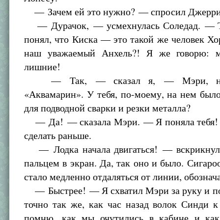
— Зачем ей это нужно? — спросил Джерри
— Дурачок, — усмехнулась Соледад. — Т
понял, что Киска — это такой же человек Хо
наш уважаемый Анхель?! Я же говорю: м
лишние!
— Так, — сказал я, — Мэри, над
«Аквамарин». У тебя, по-моему, на нем был
для подводной сварки и резки металла?
— Да! — сказала Мэри. — Я поняла тебя! 
сделать раньше.
— Лодка начала двигаться! — вскрикнул
пальцем в экран. Да, так оно и было. Сигаро
стало медленно отдаляться от линии, обознач
— Быстрее! — Я схватил Мэри за руку и по
точно так же, как час назад волок Синди к
помню, как мы очутились в кабине и ка