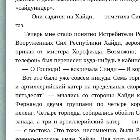
«сайдуиндер».
— Они садятся на Хайди, — отметила Син
газ.
Теперь мне стало понятно Истребители 
Вооруженных Сил Республики Хайди, вероя
приказ от мистера Хорсфилда. Возможно,
телефон» был перенесен куда-нибудь в кабин
— О Господи! — вскричала Синди — И кор
Вот это было уже совсем никуда. Семь тор
и артиллерийский катер на предельных ско
пятьдесят! — мчались со стороны Хайди к
Фернандо двумя группами по четыре кор
пеленг. Четыре торпеды собирались обойти 
запада, а три и артиллерийский катер — о
— с востока. Это тоже, несомненно, были 
военно-морские силы Хайди. Для того чтоб