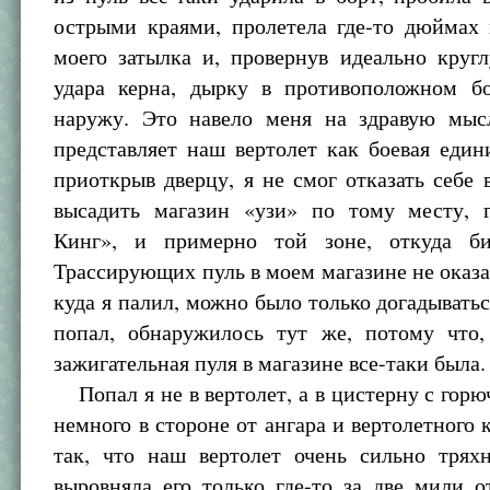
острыми краями, пролетела где-то дюймах 
моего затылка и, провернув идеально круг
удара керна, дырку в противоположном бо
наружу. Это навело меня на здравую мыс
представляет наш вертолет как боевая един
приоткрыв дверцу, я не смог отказать себе 
высадить магазин «узи» по тому месту, 
Кинг», и примерно той зоне, откуда би
Трассирующих пуль в моем магазине не оказа
куда я палил, можно было только догадываться
попал, обнаружилось тут же, потому что,
зажигательная пуля в магазине все-таки была.
Попал я не в вертолет, а в цистерну с гор
немного в стороне от ангара и вертолетного 
так, что наш вертолет очень сильно трях
выровняла его только где-то за две мили о