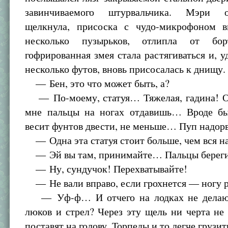
завинчиваемого штурвальчика. Мэри 
щелкнула, присоска с чудо-микрофоном 
несколько пузырьков, отлипла от бо
гофрированная змея стала растягиваться и, 
несколько футов, вновь присосалась к днищу.
— Бен, это что может быть, а?
— По-моему, статуя… Тяжелая, гадина! О
мне пальцы на ногах отдавишь… Вроде бы
весит фунтов двести, не меньше… Пуп надор
— Одна эта статуя стоит больше, чем вся н
— Эй вы там, принимайте… Пальцы береги
— Ну, сундучок! Перехватывайте!
— Не вали вправо, если грохнется — ногу р
— Уф-ф… И отчего на лодках не делаю
люков и стрел? Через эту щель ни черта не
поставят на голову. Торпеды и то легче грузит