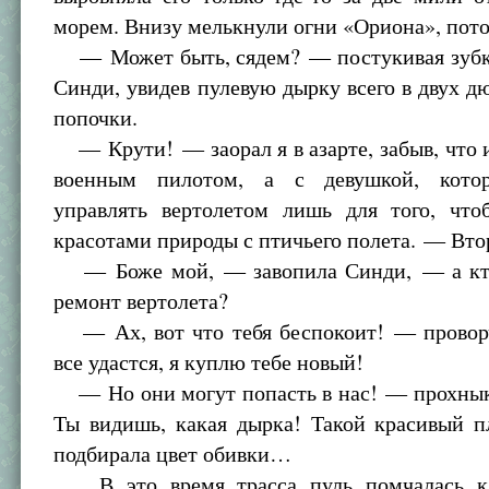
морем. Внизу мелькнули огни «Ориона», пот
— Может быть, сядем? — постукивая зубк
Синди, увидев пулевую дырку всего в двух д
попочки.
— Крути! — заорал я в азарте, забыв, что 
военным пилотом, а с девушкой, котор
управлять вертолетом лишь для того, что
красотами природы с птичьего полета. — Вто
— Боже мой, — завопила Синди, — а кто
ремонт вертолета?
— Ах, вот что тебя беспокоит! — провор
все удастся, я куплю тебе новый!
— Но они могут попасть в нас! — прохны
Ты видишь, какая дырка! Такой красивый п
подбирала цвет обивки…
В это время трасса пуль помчалась к 