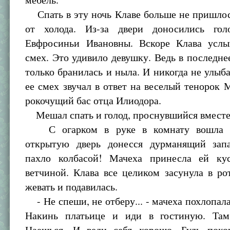
Спать в эту ночь Клаве больше не пришлос
от холода. Из-за двери доносились гол
Евфросиньи Ивановны. Вскоре Клава усл
смех. Это удивило девушку. Ведь в последне
только бранилась и ныла. И никогда не улыба
ее смех звучал в ответ на веселый тенорок 
рокочущий бас отца Илиодора.
Мешал спать и голод, проснувшийся вместе 
С огарком в руке в комнату вошла м
открытую дверь донесся дурманящий запа
пахло колбасой! Мачеха принесла ей ку
ветчиной. Клава все целиком засунула в ро
жевать и подавилась.
- Не спеши, не отберу... - мачеха похлопала 
Накинь платьице и иди в гостиную. Там
Наешься. И веди себя хорошо. Будь поко