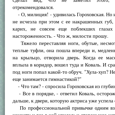
отрекомендовался.
- О, милиция! - удивилась Гороховская. Но 
не исчезла при этом с ее накрашенных губ, 
карих, не совсем еще поблекших глазах
настороженность. - Что ж, милости прошу.
Тяжело переставляя ноги, обутые, несмот
теплые туфли, она пошла впереди и, медле
на крыльцо, отворила дверь. Когда ее мас
вплыла в коридор, вошел туда и Коваль. И сра
под ноги попал какой-то обруч. "Хула-хуп? Н
еще занимается гимнастикой?"
- Что там? - спросила Гороховская из глуби
- Все в порядке, - ответил Коваль, осторо
дальше, к двери, которую актриса уже успела
По профессиональной привычке одним вз
комнату и все в ней увидел: и старенькую мя