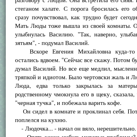
стеганом халате. С порога бросилась его 
сразу почувствовал, как трудно будет сегодн
Мать Люды тоже вышла из своей комнаты. О
улыбнулась Василию. "Так, наверно, улыб
зятьям", - подумал Василий.
Вскоре Евгения Михайловна куда-то 
остались вдвоем. "Сейчас все скажу. Потом бу
думал Василий. Но все еще медлил, мысленн
тряпкой и идиотом. Было чертовски жаль и Л
Люда, едва только закрылась за матерь
родственному чмокнула его в щеку, сказала, 
"черная тучка", и побежала варить кофе.
Он сидел в комнате и проклинал себя. Пот
поплелся на кухню.
- Людочка... - начал он вяло, нерешительно.
- Опять какие-нибудь мировые проблемы? Н