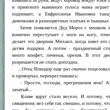
и приятного маминого голоса мама играет
подпевает, а Евфросинъя Ивановна танц
девочками в разноцветных платьях и пышных 
Затем появляется Дед Мороз с мешком з
комично переступает с ноги на ногу, точн
делает это дворник Михаил, когда зовет его о
детям подарки. А потом - праздничный сто
много конфет, печенья, орехов. В этот де
разрешается не спать допоздна.
...Отец Илиодор еще раз смачно поцеловал
и проворчал, перекрестившись:
- Прости, господи, прегрешения мои! Аз
зачатый...
Клаве вдруг стало весело. И потому, ч
священник вел себя так смешно, и потому, ч
как бы перенес ее из безотрадной