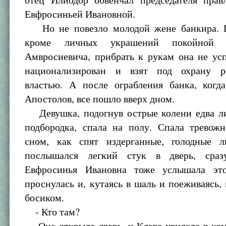
Евфросиньей Ивановной.
Но не повезло молодой жене банкира. Ц
кроме личных украшений покойной
Амвросиевича, прибрать к рукам она не ус
национализирован и взят под охрану р
властью. А после ограбления банка, когд
Апостолов, все пошло вверх дном.
Девушка, подогнув острые колени едва ли
подбородка, спала на полу. Спала тревожн
сном, как спят издерганные, голодные 
послышался легкий стук в дверь, сразу
Евфросинья Ивановна тоже услышала это
проснулась и, кутаясь в шаль и поеживаясь,
босиком.
- Кто там?
Она открыла дверь, и Клава увидела в ком