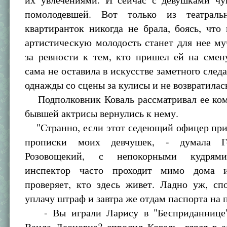
помолодевшей. Вот только из театраль
квартиранток никогда не брала, боясь, что
артистическую молодость станет для нее м
за ревности к тем, кто пришел ей на смен
сама не оставила в искусстве заметного следа
однажды со сцены за кулисы и не возвратилас
Подполковник Коваль рассматривал ее ком
бывшей актрисы вернулись к нему.
"Странно, если этот седеющий офицер при
прописки моих девчушек, - думала Го
Розовощекий, с непокорными кудрями
инспектор часто проходит мимо дома 
проверяет, кто здесь живет. Ладно уж, сп
уплачу штраф и завтра же отдам паспорта на 
- Вы играли Ларису в "Бесприданнице" 
Ванда Леоновна? спросил Коваль, глядя в 