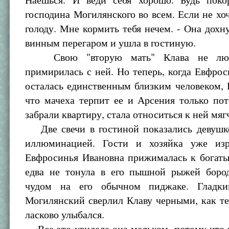
господина Могилянского во всем. Если не хо
голоду. Мне кормить тебя нечем. - Она дохн
винным перегаром и ушла в гостиную.
Свою "вторую мать" Клава не люб
примирилась с ней. Но теперь, когда Евфро
осталась единственным близким человеком, К
что мачеха терпит ее и Арсения только по
забрали квартиру, стала относиться к ней мяг
Две свечи в гостиной показались девушк
иллюминацией. Гости и хозяйка уже изр
Евфросинья Ивановна прижималась к богат
едва не тонула в его пышной рыжей бород
чудом на его обычном пиджаке. Гладки
Могилянский сверлил Клаву черными, как те
ласково улыбался.
Все это увидела она мельком, потому что в