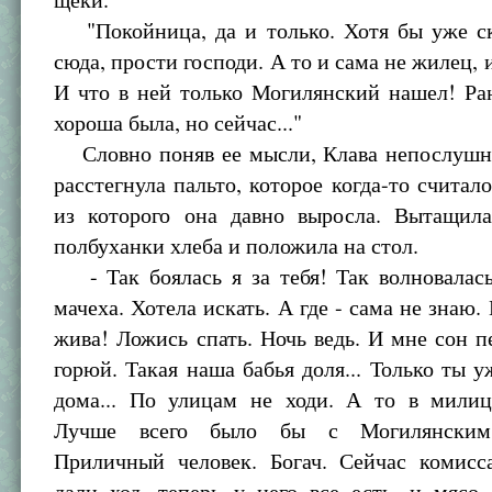
"Покойница, да и только. Хотя бы уже ск
сюда, прости господи. А то и сама не жилец, 
И что в ней только Могилянский нашел! Ра
хороша была, но сейчас..."
Словно поняв ее мысли, Клава непослуш
расстегнула пальто, которое когда-то считал
из которого она давно выросла. Вытащила
полбуханки хлеба и положила на стол.
- Так боялась я за тебя! Так волновалась
мачеха. Хотела искать. А где - сама не знаю. 
жива! Ложись спать. Ночь ведь. И мне сон п
горюй. Такая наша бабья доля... Только ты у
дома... По улицам не ходи. А то в мили
Лучше всего было бы с Могилянским 
Приличный человек. Богач. Сейчас комисс
дали ход, теперь у него все есть, и мясо