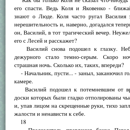
его спасти. Ведь Коля и Яковенко - ближа
знают о Люде. Коля часто ругал Василия 
нерешительность и, наверно, догадался теперь
он, Василий, в тот трагический вечер. Неуже
его с Лесей и расскажет?
Василий снова подошел к глазку. Неб
дежурного стало темно-серым. Скоро но
страшная ночь. Сколько их, таких, впереди?
- Начальник, пусти... - заныл, заканючил го
камере.
Василий подошел к потемневшим от вр
доски которых были гладко отполированы чь
и, упав лицом на скрещенные руки, тихо запл
жалости и ненависти к себе.
18
Председатель правления банка Павел