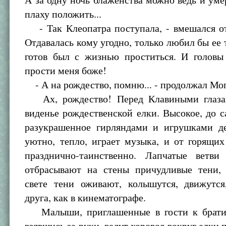
плаху положить...
- Так Клеопатра поступала, - вмешался от
Отдавалась кому угодно, только любил бы ее т
готов был с жизнью проститься. И головы 
прости меня боже!
- А на рождество, помню... - продолжал Мо
Ах, рождество! Перед Клавиными глаза
виденье рождественской елки. Высокое, до с
разукрашенное гирляндами и игрушками де
уютно, тепло, играет музыка, и от горящих
празднично-таинственно. Лапчатые ветв
отбрасывают на стены причудливые тени
свете тени оживают, колышутся, движутся
друга, как в кинематографе.
Малыши, приглашенные в гости к брати
взявшись за руки, ведут хоровод вокруг елки 