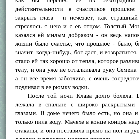
действительности в счастливое прошлое:
закрыть глаза - и исчезает, как страшный
стряслось с нею и с ев отцом. Толстый Мо
казался ей милым добряком - он ведь напо
жизни было счастье, что прошлое - было, б
значит, когда-нибудь, бог даст, и возвратится
стало ей так хорошо от тепла, которое разлив
телу, и она уже не отталкивала руку Семена
а он все время заботливо, с очень сосредо
подливал в ее рюмку водки.
После той ночи Клава долго болела. 
лежала в спальне с широко раскрытыми
глазами. В доме нечего было есть, но она и
только пила воду. Мачехе в конце концов над
стаканы, и она поставила прямо на пол игру
с водою и тяжелую медную кружку.