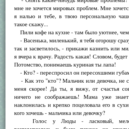
мне не хочется мировых проблем. Мне хочетс
я налью и тебе, в твою персональную чаше
такое скажу...
Пили кофе на кухне - там было уютнее, чем 
- Васенька, миленький, я тебя огорошу сраз
так и засветилось, - прикажи казнить или ми
я вчера к врачу. Радость какая! Словом, будет
Потомство, понимаешь куриная ты лапа!
- Кто? - переспросил он пересохшими губа
- Как это "кто"? Мальчик или девочка, не 
меня скорее! Да ты, я вижу, от счастья с
ничего не соображаешь! Мама уже знает
наклонилась и крепко поцеловала его в сухи
кого хочешь - мальчика или девочку?
Голос у Люды - ласковый, мелод
разрумянилась и была похожа на школьн