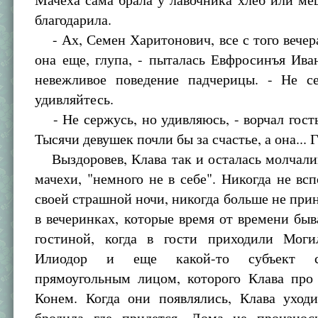
благодарила.
- Ах, Семен Харитонович, все с того вечера
она еще, глупа, - пыталась Евфросинъя Ива
невежливое поведение падчерицы. - Не с
удивляйтесь.
- Не сержусь, но удивляюсь, - ворчал гость
Тысячи девушек почли бы за счастье, а она... 
Выздоровев, Клава так и осталась молчали
мачехи, "немного не в себе". Никогда не вс
своей страшной ночи, никогда больше не при
в вечеринках, которые время от времени бы
гостиной, когда в гости приходили Моги
Илиодор и еще какой-то субъект 
прямоугольным лицом, которого Клава про 
Конем. Когда они появлялись, Клава уход
бродила где придется. Дома не произнос