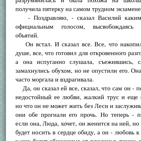
получила пятерку на самом трудном экзамене
- Поздравляю, - сказал Василий каким-
официальным голосом, высвобождаясь
объятий.
Он встал. И сказал все. Все, что накопил
душе, все, что готовил для откровенного разг
а она испуганно слушала, съежившись, 
замахнулись обухом, но не опустили его. Она
часто моргала и вздрагивала.
Да, он сказал ей все, сказал, что сам он - п
недостойный ее любви, жалкий трус и еще 
но что он не может жить без Леси и заслужива
они обе прогнали его прочь. Но теперь - п
если она, Люда, хочет, он женится на ней, но
будет носить в сердце обиду, а он - любовь к
у них будут обиженные от рожденья, психи, 