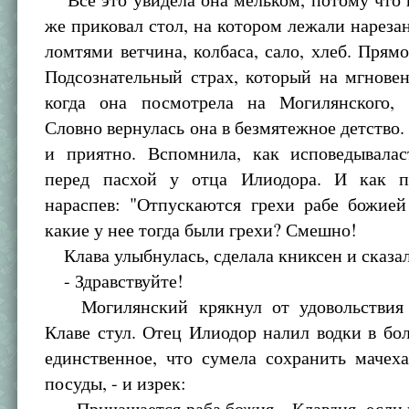
же приковал стол, на котором лежали нарез
ломтями ветчина, колбаса, сало, хлеб. Прямо
Подсознательный страх, который на мгновен
когда она посмотрела на Могилянского, 
Словно вернулась она в безмятежное детство. 
и приятно. Вспомнила, как исповедывала
перед пасхой у отца Илиодора. И как п
нараспев: "Отпускаются грехи рабе божией
какие у нее тогда были грехи? Смешно!
Клава улыбнулась, сделала книксен и сказал
- Здравствуйте!
Могилянский крякнул от удовольствия 
Клаве стул. Отец Илиодор налил водки в б
единственное, что сумела сохранить мачех
посуды, - и изрек:
- Причащается раба божия... Клавдия, если 