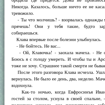
Никогда. Казалось, больше ничто ее не каса
тревожило.
- Ты что молчишь? - взорвалась однажды м
прячешь! Они у тебя такие, будто заре
собираешься.
Клава впервые после болезни улыбнулась.
- Не бойтесь. Не вас...
- Ой, Клавочка! - заохала мачеха. - Не 
Боюсь я с голоду умереть. И чтобы ты и Ар
тоже не хочу. Страшнее такой смерти не бывае
После этого разговора Клава исчезла. Ушл
вернулась. Не было ее день, два, неделю. Мач
вздохнула.
Как-то ночью, когда Евфросинъя Ивано
гостей за столом, уснула в своей спальне, -
падчерица исчезла, она почувствовала себ