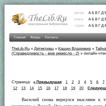
автор:
А
Б
В
Г
Д
книга:
А
Б
В
Г
Д
серия:
А
Б
В
Г
Д
Главная
Жанры
Контакты
TheLib.Ru
»
Детективы
»
Кашин Владимир
»
Тайна
(Справедливость - мое ремесло - 2)
»
онлайн-чтен
Страница:
« Предыдущая
1
2
3
4
5
6
7
12
13
14
15
16
17
18
19
20
Следующ
Василий снова вернулся мыслями к т
разговору с Людой. Она встретила его сияя.