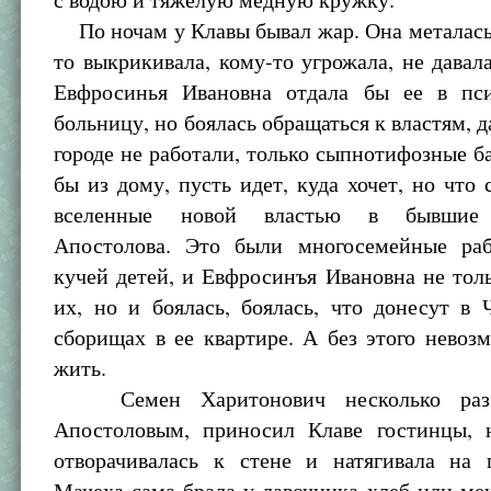
По ночам у Клавы бывал жар. Она металась,
то выкрикивала, кому-то угрожала, не давала
Евфросинья Ивановна отдала бы ее в пс
больницу, но боялась обращаться к властям, д
городе не работали, только сыпнотифозные б
бы из дому, пусть идет, куда хочет, но что 
вселенные новой властью в бывшие 
Апостолова. Это были многосемейные ра
кучей детей, и Евфросинъя Ивановна не тол
их, но и боялась, боялась, что донесут в
сборищах в ее квартире. А без этого нево
жить.
Семен Харитонович несколько раз
Апостоловым, приносил Клаве гостинцы, 
отворачивалась к стене и натягивала на г
Мачеха сама брала у лавочника хлеб или м