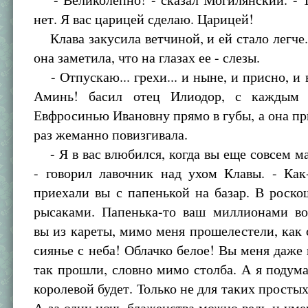
нет. Я вас царицей сделаю. Царицей!
Клава закусила ветчиной, и ей стало легче.
она заметила, что на глазах ее - слезы.
- Отпускаю... грехи... и ныне, и присно, и в
Аминь! басил отец Илиодор, с каждым 
Евфросинью Ивановну прямо в губы, а она п
раз жеманно повизгивала.
- Я в вас влюбился, когда вы еще совсем м
- говорил лавочник над ухом Клавы. - Как
приехали вы с папенькой на базар. В роско
рысаками. Папенька-то ваш миллионами в
вы из кареты, мимо меня прошелестели, как 
сиянье с неба! Облачко белое! Вы меня даже 
так прошли, словно мимо столба. А я подума
королевой будет. Только не для таких простых
А за одну ночь блаженства можно ведь и умер