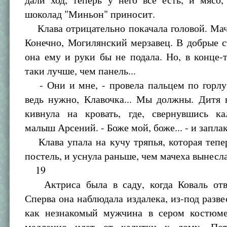
шоколад "Миньон" приносит.
Клава отрицательно покачала головой. Мач
Конечно, Могилянский мерзавец. В добрые 
она ему и руки бы не подала. Но, в конце-т
таки лучше, чем панель...
- Они и мне, - провела пальцем по горлу,
ведь нужно, Клавочка... Мы должны. Дитя в
кивнула на кровать, где, свернувшись ка
малыш Арсений. - Боже мой, боже... - и заплак
Клава упала на кучу тряпья, которая тепе
постель, и уснула раньше, чем мачеха вынесла
19
Актриса была в саду, когда Коваль отв
Сперва она наблюдала издалека, из-под разве
как незнакомый мужчина в сером костюме,
медленно идет от калитки к дому. Пот