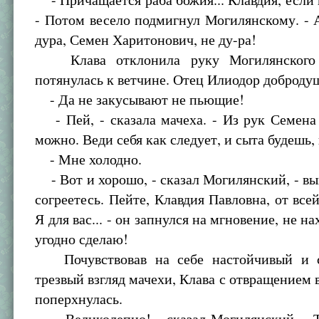
- Потом весело подмигнул Могилянскому. - А
дура, Семен Харитонович, не ду-ра!
Клава отклонила руку Могилянского
потянулась к ветчине. Отец Илиодор доброду
- Да не закусывают не пьющие!
- Пей, - сказала мачеха. - Из рук Семена
можно. Веди себя как следует, и сыта будешь, 
- Мне холодно.
- Вот и хорошо, - сказал Могилянский, - вып
согреетесь. Пейте, Клавдия Павловна, от все
Я для вас... - он запнулся на мгновение, не нах
угодно сделаю!
Почувствовав на себе настойчивый и с
трезвый взгляд мачехи, Клава с отвращением 
поперхнулась.
- Великолепно! - сказал Могилянский. - Т