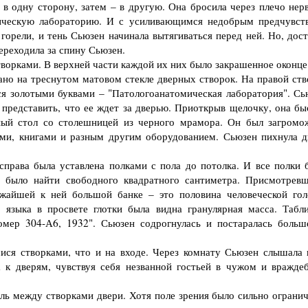
 в одну сторону, затем – в другую. Она бросила через плечо нер
омическую лабораторию. И с усиливающимся недобрым предчувст
орели, и тень Сьюзен начинала вытягиваться перед ней. Но, дост
ереходила за спину Сьюзен.
орками. В верхней части каждой их них было закрашенное оконце
о на треснутом матовом стекле дверных створок. На правой ств
я золотыми буквами – "Патологоанатомическая лаборатория". Сь
 представить, что ее ждет за дверью. Приоткрыв щелочку, она бы
нный стол со столешницей из черного мрамора. Он был загромо
ями, книгами и разным другим оборудованием. Сьюзен пихнула д
права была уставлена полками с пола до потолка. И все полки 
 было найти свободного квадратного сантиметра. Присмотревш
жайшей к ней большой банке – это половина человеческой гол
 языка в просвете глотки была видна гранулярная масса. Табли
номер 304-А6, 1932". Сьюзен содрогнулась и постаралась больш
я створками, что и на входе. Через комнату Сьюзен слышала
а к дверям, чувствуя себя незванной гостьей в чужом и вражде
ь между створками двери. Хотя поле зрения было сильно огранич