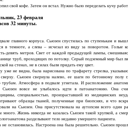
ил свой кофе. Затем он встал. Нужно было переделать кучу работ
льник, 23 февраля
асов 32 минуты.
але главного корпуса. Сьюзен спустилась по ступенькам и вышл
ся в темноте, а слева – исчезал из виду за поворотом. Голые к
сть-девять метров. Свет от каждой предыдущей лампы, смешиваяс
танице труб, проходящих по потолку. Серый подземный мир был л
кой на стенах, не в силах были придать ему цвет.
 уже не видна, была нарисована по трафарету стрелка, указыва
 сверху. Сьюзен свернула налево, ее шаги по бетонному полу г
о трубам. Атмосфера в подвале угнетала. И расположение анатом
 Сьюзен вовсе не улыбалось идти в патоанатомию. Она счи
дицины, специальностью, произраставшей из медицинских неуд
атривают образцы тканей, полученные при биопсиях, и что вскр
вали на Сьюзен. Она присутствовала на аутопсии всего один ра
м много. Жизнь никогда не казалась Сьюзен такой хрупкой, а смер
атологоанатома разделывают тело недавно умершего пациента.
не остановилась. Настроена она была решительно. Сьюзен прошл