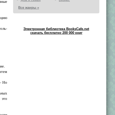
нные
Все жанры »
ацию
оль-
Электронная библиотека BooksCafe.net
скачать бесплатно 200 000 книг
ие.
атем
– Но
ьных
 это
ости