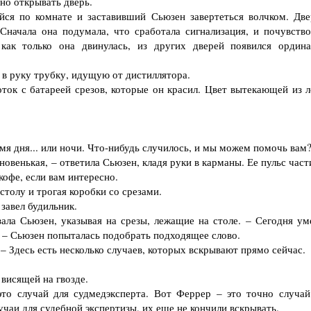
нно открывать дверь.
я по комнате и заставивший Сьюзен завертеться волчком. Две
Сначала она подумала, что сработала сигнализация, и почувство
как только она двинулась, из других дверей появился ордина
 в руку трубку, идущую от дистиллятора.
ок с батареей срезов, которые он красил. Цвет вытекающей из л
мя дня... или ночи. Что-нибудь случилось, и мы можем помочь вам
венькая, – ответила Сьюзен, кладя руки в карманы. Ее пульс част
офе, если вам интересно.
столу и трогая коробки со срезами.
завел будильник.
ла Сьюзен, указывая на срезы, лежащие на столе. – Сегодня ум
.. – Сьюзен попыталась подобрать подходящее слово.
 Здесь есть несколько случаев, которых вскрывают прямо сейчас.
висящей на гвозде.
о случай для судмедэксперта. Вот Феррер – это точно случай
учаи для судебной экспертизы, их еще не кончили вскрывать.