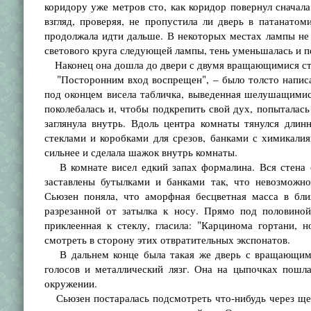
коридору уже метров сто, как коридор повернул сначала
взгляд, проверяя, не пропустила ли дверь в патанат
продолжала идти дальше. В некоторых местах лампы не г
светового круга следующей лампы, тень уменьшалась и п
Наконец она дошла до двери с двумя вращающимися ств
"Посторонним вход воспрещен", – было толсто написан
под оконцем висела табличка, выведенная шелушащимис
поколебалась и, чтобы подкрепить свой дух, попыталась
заглянула внутрь. Вдоль центра комнаты тянулся дли
стеклами и коробками для срезов, банками с химикали
сильнее и сделала шажок внутрь комнаты.
В комнате висел едкий запах формалина. Вся стена с
заставлены бутылками и банками так, что невозможно
Сьюзен поняла, что аморфная бесцветная масса в бли
разрезанной от затылка к носу. Прямо под половиной
приклеенная к стеклу, гласила: "Карцинома гортани, 
смотреть в сторону этих отвратительных экспонатов.
В дальнем конце была такая же дверь с вращающимис
голосов и металлический лязг. Она на цыпочках пошл
окружении.
Сьюзен постаралась подсмотреть что-нибудь через щел