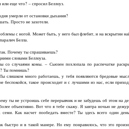
или еще что? – спросил Беллоуз.
одня умерли от остановки дыхания?
ать. Просто не захотели.
блемы с ногой. Может быть, у него был флебит, и на вскрытии на
паралич Белла.
 так. Почему ты спрашиваешь?
ними словами Беллоуза.
 со случаями комы. – Сьюзен похлопала по распечатке раскр
на? Ты помнишь?
 Ты слишком много работаешь, у тебя появляются бредовые мысл
е беспокойся, такое происходит и с лучшими из нас, если приход
ему ты не устроишь себе перерывчик и не забудешь об этом на де
более объективно. Вот что я тебе скажу. Я завтра ночью не дежур
к семи. Как насчет пообедать вместе? Ты здесь всего один день
к быстро и в такой манере. Но ему понравилось, что это произ