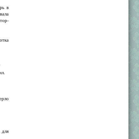
рь в
вала
тор-
отка
?
ил.
ерло
 для