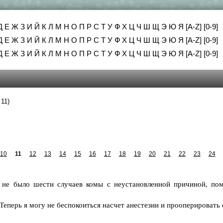
Д
Е
Ж
З
И
Й
К
Л
М
Н
О
П
Р
С
Т
У
Ф
Х
Ц
Ч
Ш
Щ
Э
Ю
Я
[A-Z]
[0-9]
Д
Е
Ж
З
И
Й
К
Л
М
Н
О
П
Р
С
Т
У
Ф
Х
Ц
Ч
Ш
Щ
Э
Ю
Я
[A-Z]
[0-9]
Д
Е
Ж
З
И
Й
К
Л
М
Н
О
П
Р
С
Т
У
Ф
Х
Ц
Ч
Ш
Щ
Э
Ю
Я
[A-Z]
[0-9]
 11)
10
11
12
13
14
15
16
17
18
19
20
21
22
23
24
 не было шести случаев комы с неустановленной причиной, по
Теперь я могу не беспокоиться насчет анестезии и прооперировать