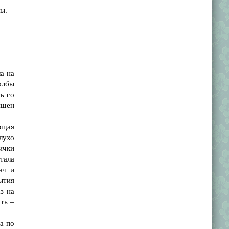
ы.
а на
олбы
ь со
ишен
ющая
лухо
ички
тала
ач и
ытия
з на
ть –
а по