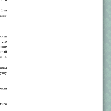
 Эта
дин-
нить
 это
 еще
ьный
ы. А
ичина
душу
жили
тила