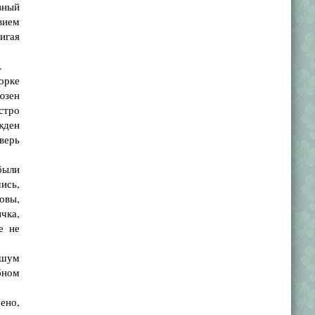
вный
вием
игая
.
орке
юзен
стро
жден
верь
были
ись,
овы,
чка,
е не
 шум
бном
ено,