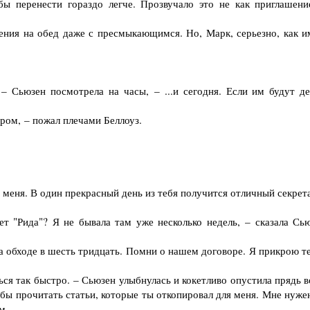
бы перенести гораздо легче. Прозвучало это не как приглашени
ния на обед даже с пресмыкающимся. Но, Марк, серьезно, как и
 Сьюзен посмотрела на часы, – ...и сегодня. Если им будут де
ром, – пожал плечами Беллоуз.
 меня. В один прекрасный день из тебя получится отличный секрет
 "Рида"? Я не бывала там уже несколько недель, – сказала Сью
 обходе в шесть тридцать. Помни о нашем договоре. Я прикрою те
я так быстро. – Сьюзен улыбнулась и кокетливо опустила прядь в
бы прочитать статьи, которые ты откопировал для меня. Мне нужен
м.