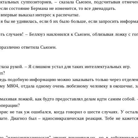
ктальных суппозиториев, – сказала Сьюзен, подсчитывая отмече
если состояние Бермана не изменится, то все двенадцать.
впервые выказал интерес к распечатке.
я бы не удивилась, если б их было больше, если запросить информ
 случаев! – Беллоуз наклонился к Сьюзен, облизывая ложку с гог
зразлично ответила Сьюзен.
аза рукой. – Я слишком устал для таких интеллектуальных игр.
уп?
едь подобную информацию можно заказывать только через отделен
му М804, отдала одному очень любезному человеку в окошечке, з
махивая ложкой, как будто предоставлял делам идти самим собой. 
 операции?
рис не так уж ошибался, когда говорил о шести случаях. У остал
ате. Диагноз был – идиосинкразическая реакция. Тебе не кажется
"идиосинкразическая" звучит внушительно, но в действительн