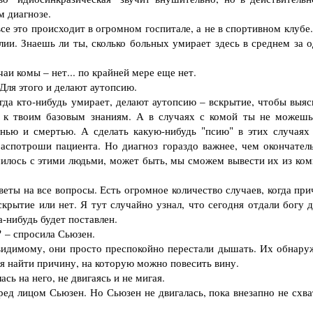
м диагнозе.
е это происходит в огромном госпитале, а не в спортивном клубе.
лии. Знаешь ли ты, сколько больных умирает здесь в среднем за о
и комы – нет... по крайней мере еще нет.
Для этого и делают аутопсию.
гда кто-нибудь умирает, делают аутопсию – вскрытие, чтобы выяс
дь к твоим базовым знаниям. А в случаях с комой ты не можешь
знью и смертью. А сделать какую-нибудь "псию" в этих случаях
распотроши пациента. Но диагноз гораздо важнее, чем окончател
чилось с этими людьми, может быть, мы сможем вывести их из ком
веты на все вопросы. Есть огромное количество случаев, когда пр
скрытие или нет. Я тут случайно узнал, что сегодня отдали богу 
а-нибудь будет поставлен.
 – спросила Сьюзен.
идимому, они просто преспокойно перестали дышать. Их обнару
ся найти причину, на которую можно повесить вину.
ь на него, не двигаясь и не мигая.
ед лицом Сьюзен. Но Сьюзен не двигалась, пока внезапно не схва