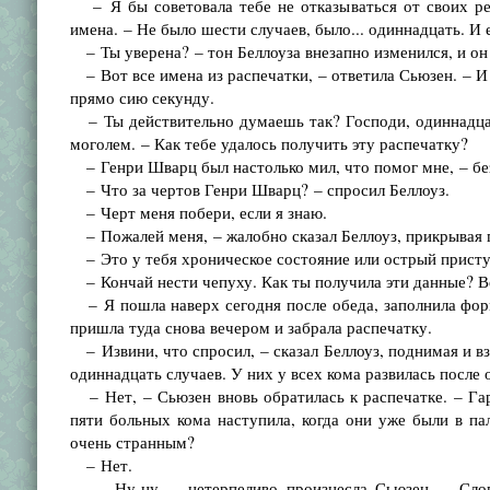
– Я бы советовала тебе не отказываться от своих ре
имена. – Не было шести случаев, было... одиннадцать. И 
– Ты уверена? – тон Беллоуза внезапно изменился, и он 
– Вот все имена из распечатки, – ответила Сьюзен. – И 
прямо сию секунду.
– Ты действительно думаешь так? Господи, одиннадцать
моголем. – Как тебе удалось получить эту распечатку?
– Генри Шварц был настолько мил, что помог мне, – бе
– Что за чертов Генри Шварц? – спросил Беллоуз.
– Черт меня побери, если я знаю.
– Пожалей меня, – жалобно сказал Беллоуз, прикрывая гл
– Это у тебя хроническое состояние или острый прист
– Кончай нести чепуху. Как ты получила эти данные? В
– Я пошла наверх сегодня после обеда, заполнила фор
пришла туда снова вечером и забрала распечатку.
– Извини, что спросил, – сказал Беллоуз, поднимая и вз
одиннадцать случаев. У них у всех кома развилась после
– Нет, – Сьюзен вновь обратилась к распечатке. – Гар
пяти больных кома наступила, когда они уже были в пал
очень странным?
– Нет.
– Ну-ну, – нетерпеливо произнесла Сьюзен. – Слово 