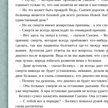
означает только то, что они понятия не имели о настояще
– Но это может быть правдой. Ведь, Сьюзен дорогая, вс
больница является базовой для всего региона Новой Анг
единственный день?
– Но их смерти имеют конкретные причины... а эти случа
– Смерти не всегда происходят по очевидной причине. 
– Вот здесь ты попал в точку, – сказала Сьюзен. – Ко
причину смерти, которая всегда прибавляет что-нибу
сделать, так как пациенты болтаются где-то между жи
важнее. Аутопсия дает ответы на все вопросы, только 
диагноз после вскрытия. Ведь если мы выясним, что слу
еще лучше, впредь избегать развития комы у больных.
– Даже аутопсия, – сказал Беллоуз, – не всегда дает от
смерти никогда не будет установлена, неважно, делали в
двое больных, и я очень сомневаюсь, что диагноз им когд
– Почему ты думаешь, что диагноз не будет поставлен?
– Оба больных умерли из-за остановки дыхания. По-в
уже мертвыми. А при остановке дыхания не всегда удает
Беллоуз сумел захватить внимание Сьюзен. Она уставилас
– С тобой все в порядке? – Беллоуз помахал рукой пер
снова распечатку.