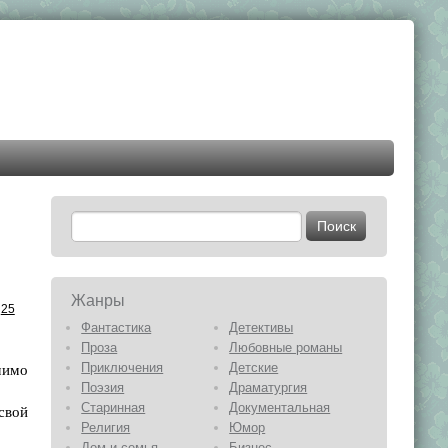
Жанры
25
Фантастика
Детективы
Проза
Любовные романы
мимо
Приключения
Детские
Поэзия
Драматургия
Старинная
Документальная
 свой
Религия
Юмор
Дом и семья
Бизнес