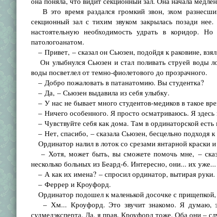
она поняла, что видит секционный зал. Она начала медле
В это время раздался громкий звон, эхом разнесшийс
секционный зал с тихим звуком закрылась позади нее. 
настоятельную необходимость удрать в коридор. Но 
патологоанатом.
– Привет, – сказал он Сьюзен, подойдя к раковине, взял
Он улыбнулся Сьюзен и стал поливать струей воды лот
воды посветлел от темно-фиолетового до прозрачного.
– Добро пожаловать в патанатомию. Вы студентка?
– Да, – Сьюзен выдавила из себя улыбку.
– У нас не бывает много студентов-медиков в такое вре
– Ничего особенного. Я просто осматриваюсь. Я здесь но
– Чувствуйте себя как дома. Там в ординаторской есть к
– Нет, спасибо, – сказала Сьюзен, бесцельно подходя к 
Ординатор налил в лоток со срезами янтарной краски и 
– Хотя, может быть, вы сможете помочь мне, – сказа
несколько больных из Беард-6. Интересно, они... их уже.
– А как их имена? – спросил ординатор, вытирая руки. –
– Феррер и Кроуфорд.
Ординатор подошел к маленькой досочке с прищепкой, 
– Хм... Кроуфорд. Это звучит знакомо. Я думаю, эт
судмедэксперта. Да, я прав, Кроуфорд тоже. Оба они – сл