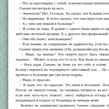
– Что за чертовщина с тобой, психомоторная эпилепсия 
Сьюзен посмотрела на него.
– Эпилепсия? Нет, Господи. Ты сказал, эти больные сег
– По-видимому. Я хотел сказать, что они перестали дыш
– А с чем они лежали в больнице?
– Я точно не знаю. Я думаю у одного были какие-то про
эмболию легочной артерии. А у другого был фациальный 
– Они оба были с капельницами?
– Я не помню, но совершенно не удивился бы, если бы
Сьюзен прикусила нижнюю губу, размышляя над послед
– Марк, ты знаешь? Эти смерти могут быть связаны
ладонью. – Может, в этом что-то есть. Как были их име
– Бога ради, Сьюзен, не бери ты это себе в голову.
Беллоуз перешел на подчеркнуто заботливый тон. – Но н
пробыть в больнице две-три ночи подряд.
– Марк, я серьезно.
– Я знаю, что ты серьезно. Это меня и беспокоит. Поч
Потом, на свежую голову, ты сможешь взглянуть на все 
если мне чуть-чуть повезет, смогу выбраться отсюда 
нуждаешься в отдыхе от больницы не меньше меня.
Беллоуз не планировал назначать Сьюзен свидание та