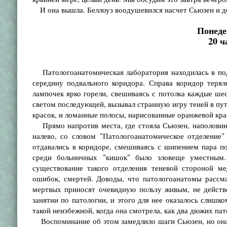
И она вышла. Беллоуз воодушевился насчет Сьюзен и доп
Понеде
20 ч
Патологоанатомическая лаборатория находилась в подв
середину подвального коридора. Справа коридор терял
лампочек ярко горели, свешиваясь с потолка каждые ше
светом последующей, вызывал странную игру теней в пу
красок, и ломанные полосы, нарисованные оранжевой крас
Прямо напротив места, где стояла Сьюзен, наполовину
налево, со словом "Патологоанатомическое отделение"
отдавались в коридоре, смешиваясь с шипением пара п
среди больничных "кишок" было зловеще уместным.
существование такого отделения теневой стороной ме
ошибок, смертей. Доводы, что патологоанатомы рассм
мертвых приносят очевидную пользу живым, не действо
занятии по патологии, и этого для нее оказалось слишко
такой неизбежной, когда она смотрела, как два дюжих п
Воспоминание об этом замедлило шаги Сьюзен, но она 