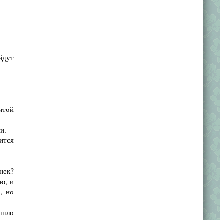
йдут
ытой
и. –
ится
нек?
ю, и
, но
ошло