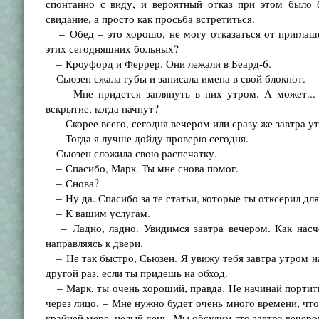
спонтанно с виду, и вероятный отказ при этом было 
свидание, а просто как просьба встретиться.
– Обед – это хорошо, не могу отказаться от приглаше
этих сегодняшних больных?
– Кроуфорд и Феррер. Они лежали в Беард-6.
Сьюзен сжала губы и записала имена в свой блокнот.
– Мне придется заглянуть в них утром. А может... –
вскрытие, когда начнут?
– Скорее всего, сегодня вечером или сразу же завтра ут
– Тогда я лучше дойду проверю сегодня.
Сьюзен сложила свою распечатку.
– Спасибо, Марк. Ты мне снова помог.
– Снова?
– Ну да. Спасибо за те статьи, которые ты отксерил для
– К вашим услугам.
– Ладно, ладно. Увидимся завтра вечером. Как насчет
направляясь к двери.
– Не так быстро, Сьюзен. Я увижу тебя завтра утром на
другой раз, если ты придешь на обход.
– Марк, ты очень хороший, правда. Не начинай портитьс
через лицо. – Мне нужно будет очень много времени, что
крайней мере, целый день. Мы обсудим это завтра вечеро