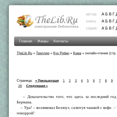
автор:
А
Б
В
Г
книга:
А
Б
В
Г
серия:
А
Б
В
Г
Главная
Жанры
Контакты
TheLib.Ru
»
Триллер
»
Кук Робин
»
Кома
»
онлайн-чтение (стр.
Страница:
« Предыдущая
1
2
3
4
5
6
7
8
9
26
Следующая »
– Доказательство того, что здесь за последний год
Бермана.
– Ура! – возликовал Беллоуз, салютуя чашкой с кофе. – 
геморрой!