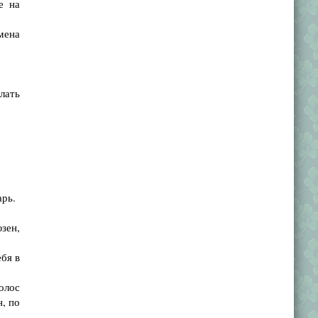
е на
мена
лать
арь.
зен,
бя в
олос
, по