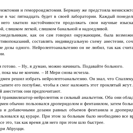
енэктомия и геморроидэктомия. Берману же предстояла менискэкт
же в час пятнадцать будет в своей лаборатории. Каждый понедел
 него хватило настойчивости продолжать свои научные изыска
й, слишком легкой, слишком банальной и надоедливой.
недельникам, как он сам говорил окружающим, была возможн
тивопоказаний, составлять индивидуальную схему анестезии, соч
ие дозы одного. Нейролептоанальгезию он не любил, так как счита
ии.
 готово. – Ну, я думаю, можно начинать. Подавайте больного.
 пока мы не кончим. – И Мери снова исчезла.
мен решил избрать нейролептоанальгезию. Он знал, что Спаллеку
сыпите его поглубже, чтобы я смог наложить этот проклятый жгут.
ой анестетик они предпочитают.
ранквилизатор-нейролептик и сильный анальгетик. Оба они обла
мен обычно пользовался дроперидолом и фентанилом, затем боль
ота и добавочными дозами равных объемов фентанила и дроперид
льзовался яд кураре. При этом за больным было необходимо все в
е это, так как время для него при этом шло быстрее.
ери Абруцци.