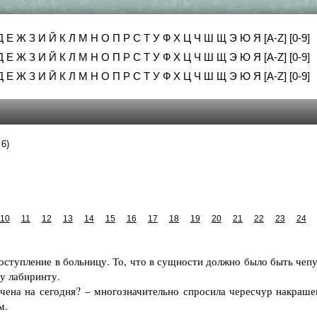
Д
Е
Ж
З
И
Й
К
Л
М
Н
О
П
Р
С
Т
У
Ф
Х
Ц
Ч
Ш
Щ
Э
Ю
Я
[A-Z]
[0-9]
Д
Е
Ж
З
И
Й
К
Л
М
Н
О
П
Р
С
Т
У
Ф
Х
Ц
Ч
Ш
Щ
Э
Ю
Я
[A-Z]
[0-9]
Д
Е
Ж
З
И
Й
К
Л
М
Н
О
П
Р
С
Т
У
Ф
Х
Ц
Ч
Ш
Щ
Э
Ю
Я
[A-Z]
[0-9]
 6)
10
11
12
13
14
15
16
17
18
19
20
21
22
23
24
тупление в больницу. То, что в сущности должно было быть чепу
у лабиринту.
ена на сегодня? – многозначительно спросила чересчур накраше
м.