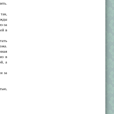
пить.
так,
ажды
з-за
ей в
тать
ножа.
нная
из в
й, а
и за
тью,