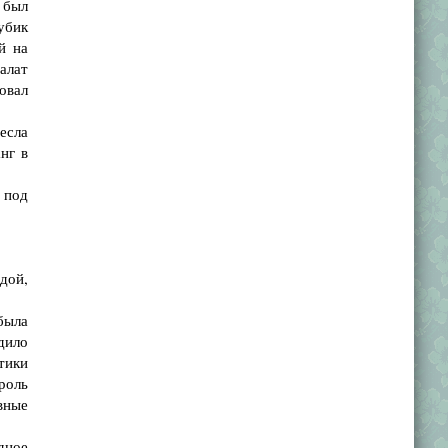
 был
убик
й на
алат
овал
есла
нг в
 под
дой,
была
дило
тики
роль
вные
дное