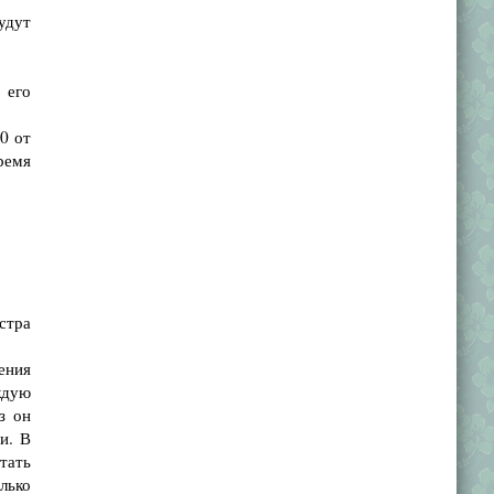
удут
 его
0 от
ремя
стра
ения
ждую
з он
и. В
отать
лько