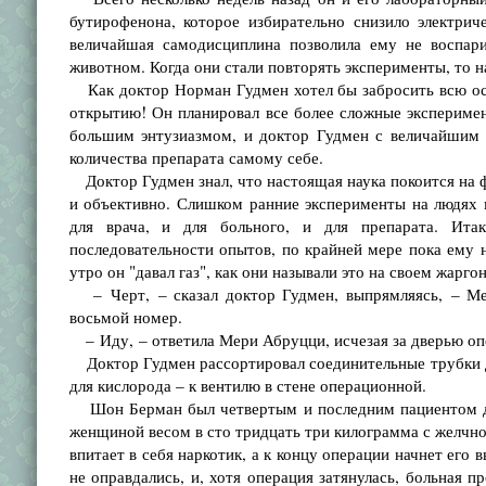
бутирофенона, которое избирательно снизило электри
величайшая самодисциплина позволила ему не воспари
животном. Когда они стали повторять эксперименты, то н
Как доктор Норман Гудмен хотел бы забросить всю ост
открытию! Он планировал все более сложные эксперимен
большим энтузиазмом, и доктор Гудмен с величайшим 
количества препарата самому себе.
Доктор Гудмен знал, что настоящая наука покоится на 
и объективно. Слишком ранние эксперименты на людях 
для врача, и для больного, и для препарата. Ита
последовательности опытов, по крайней мере пока ему н
утро он "давал газ", как они называли это на своем жарго
– Черт, – сказал доктор Гудмен, выпрямляясь, – Мер
восьмой номер.
– Иду, – ответила Мери Абруцци, исчезая за дверью оп
Доктор Гудмен рассортировал соединительные трубки для
для кислорода – к вентилю в стене операционной.
Шон Берман был четвертым и последним пациентом для
женщиной весом в сто тридцать три килограмма с желчно
впитает в себя наркотик, а к концу операции начнет его 
не оправдались, и, хотя операция затянулась, больная п