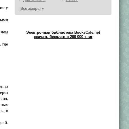
ии у
Все жанры »
ными
 чем
Электронная библиотека BooksCafe.net
скачать бесплатно 200 000 книг
 где
енно
ерез
сил,
нных
ь, в
ией.