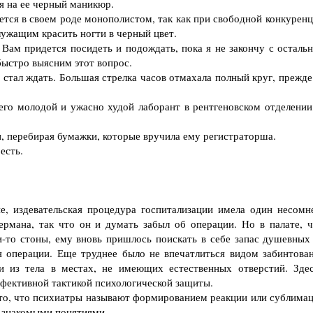
я на ее черный маникюр.
ется в своем роде монополистом, так как при свободной конкуренц
ужащим красить ногти в черный цвет.
ам придется посидеть и подождать, пока я не закончу с осталь
быстро выясним этот вопрос.
стал ждать. Большая стрелка часов отмахала полный круг, прежде
го молодой и ужасно худой лаборант в рентгеновском отделении,
, перебирая бумажки, которые вручила ему регистраторша.
есть.
 издевательская процедура госпитализации имела один несомн
рмана, так что он и думать забыл об операции. Но в палате, ч
-то стоны, ему вновь пришлось поискать в себе запас душевных 
 операции. Еще труднее было не впечатлиться видом забинтова
 из тела в местах, не имеющих естественных отверстий. Здес
ффективной тактикой психологической защиты.
о, что психиатры называют формированием реакции или сублимац
я знакомыми понятиями.