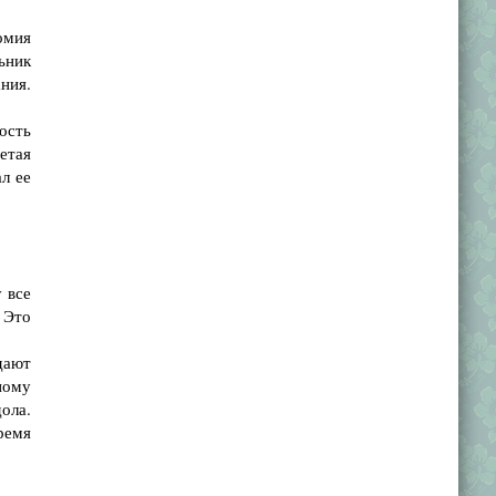
омия
ьник
ния.
ость
етая
л ее
 все
 Это
дают
ному
ола.
ремя