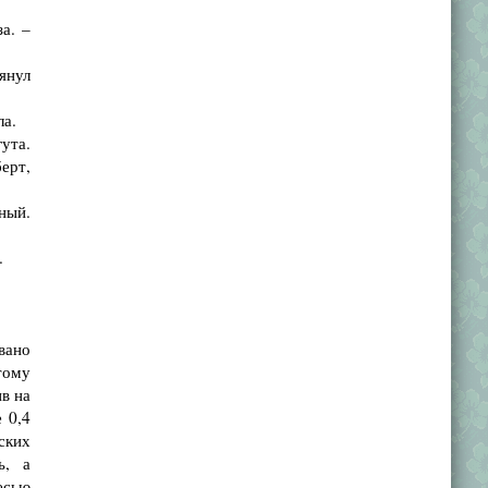
а. –
янул
ла.
ута.
берт,
ный.
.
вано
тому
ив на
 0,4
ских
ь, а
есью