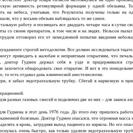
ческую активность ретикулярной формации у одной обезьяны. То
ть на небеса, учитывая, что Результаты получены только на о
ашли, что у восьми обезьян наблюдалось то же самое.
альную работу и посвящать все двадцать четыре часа в сутки св
ты со своим препаратом, в том числе и на людях. Нельсон пылал
трудом отговорил его от немедленной попытки введения неболь
фундаменте строгой методологии. Все должно исследоваться тщате
могут приводить к жалобам и неприятным открытиям, что печаль
к, доктор Гудмен держал себя в узде и придерживался стр
е захочется обнародовать свое открытие. И вот в это понедельни
не, то есть отдавал дань клинической анестезиологии.
и, я забыл эндотрахеальную трубку. Сбегай в наркозную и при
ерационной.
 разных газовых смесей и подключил две из них – для закиси азо
 Гудмена в этот день 1976 года. До этого ему пришлось работа
каменной болезнью. Доктор Гудмен опасался, что огромная масса 
выделять в кровь, затрудняя выход пациента из наркоза. Но его опа
роснулась очень быстро, как только удалили эндотрахеальную труб