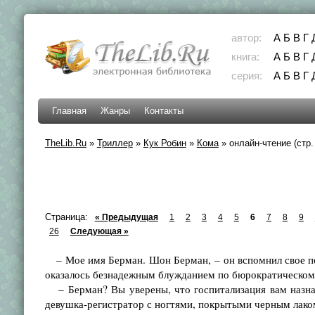
автор:
А
Б
В
Г
книга:
А
Б
В
Г
серия:
А
Б
В
Г
Главная
Жанры
Контакты
TheLib.Ru
»
Триллер
»
Кук Робин
»
Кома
»
онлайн-чтение (стр.
Страница:
« Предыдущая
1
2
3
4
5
6
7
8
9
26
Следующая »
– Мое имя Берман. Шон Берман, – он вспомнил свое пос
оказалось безнадежным блужданием по бюрократическом
– Берман? Вы уверены, что госпитализация вам назнач
девушка-регистратор с ногтями, покрытыми черным лако