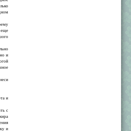
лько
дном
оему
 еще
шого
льно
но и
огой
чное
неси
та и
ть с
жира
сения
ку и