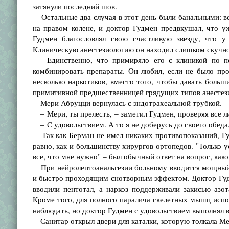
затянули последний шов.
Остальные два случая в этот день были банальными: в
на правом колене, и доктор Гудмен предвкушал, что у
Гудмен благословлял свою счастливую звезду, что у
Клиническую анестезиологию он находил слишком скучно
Единственно, что примиряло его с клиникой по по
комбинировать препараты. Он любил, если не было про
несколько наркотиков, вместо того, чтобы давать больш
примитивной предшественницей грядущих типов анестез
Мери Абруцци вернулась с эндотрахеальной трубкой.
– Мери, ты прелесть, – заметил Гудмен, проверяя все ли
– С удовольствием. А то я не доберусь до своего обеда,
Так как Берман не имел никаких противопоказаний, Гуд
равно, как и большинству хирургов-ортопедов. "Только у
все, что мне нужно" – был обычный ответ на вопрос, как
При нейролептоанальгезии больному вводится мощный т
и быстро проходящим снотворным эффектом. Доктор Гуд
вводили пентотал, а наркоз поддерживали закисью аз
Кроме того, для полного паралича скелетных мышц испо
наблюдать, но доктор Гудмен с удовольствием выполнял вс
Санитар открыл двери для каталки, которую толкала М