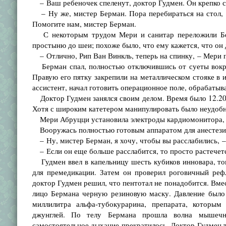
– Ваш ребеночек спеленут, доктор Гудмен. Он крепко с
– Ну же, мистер Берман. Пора перебираться на стол, –
Помогите нам, мистер Берман.
С некоторым трудом Мери и санитар переложили Берм
простыню до шеи; похоже было, что ему кажется, что он 
– Отлично, Рип Ван Винкль, теперь на спинку, – Мери п
Берман спал, полностью отключившись от суеты вокруг
Правую его пятку закрепили на металлическом стояке в и
ассистент, начал готовить операционное поле, обрабатыв
Доктор Гудмен занялся своим делом. Время было 12.20. 
Хотя с широким катетером манипулировать было неудобно
Мери Абруцци установила электроды кардиомонитора, и
Вооружась полностью готовым аппаратом для анестезии
– Ну, мистер Берман, я хочу, чтобы вы расслабились, –
– Если он еще больше расслабится, то просто растечетс
Гудмен ввел в капельницу шесть кубиков инновара, тог
для премедикации. Затем он проверил роговичный реф
доктор Гудмен решил, что пентотал не понадобится. Вмес
лицо Бермана черную резиновую маску. Давление было 
миллилитра альфа-тубокурарина, препарата, которым
джунглей. По телу Бермана прошла волна мышечны
самостоятельное дыхание прекратилось. Доктор Гудмен 