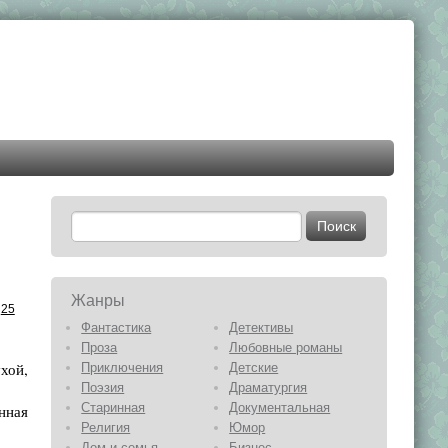
Жанры
25
Фантастика
Детективы
Проза
Любовные романы
хой,
Приключения
Детские
Поэзия
Драматургия
Старинная
Документальная
нная
Религия
Юмор
Дом и семья
Бизнес