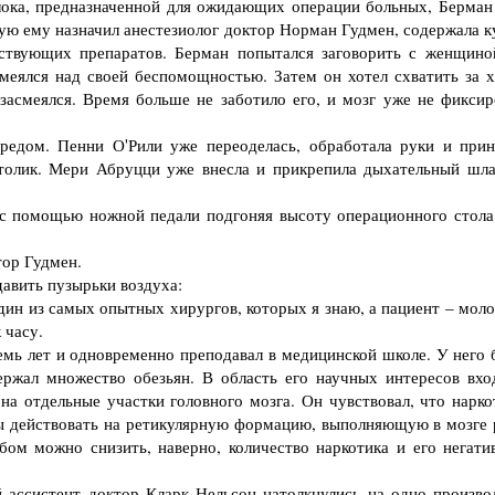
лока, предназначенной для ожидающих операции больных, Берман
рую ему назначил анестезиолог доктор Норман Гудмен, содержала к
ствующих препаратов. Берман попытался заговорить с женщино
смеялся над своей беспомощностью. Затем он хотел схватить за х
асмеялся. Время больше не заботило его, и мозг уже не фиксир
дом. Пенни О'Рили уже переоделась, обработала руки и прин
олик. Мери Абруцци уже внесла и прикрепила дыхательный шла
с помощью ножной педали подгоняя высоту операционного стола
ор Гудмен.
авить пузырьки воздуха:
н из самых опытных хирургов, которых я знаю, а пациент – моло
 часу.
ь лет и одновременно преподавал в медицинской школе. У него 
ержал множество обезьян. В область его научных интересов вхо
на отдельные участки головного мозга. Он чувствовал, что нарко
ы действовать на ретикулярную формацию, выполняющую в мозге 
бом можно снизить, наверно, количество наркотика и его негати
 ассистент доктор Кларк Нельсон натолкнулись на одно произво