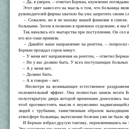
– Да, я уверен, – ответил Берман, изумленно поглядыва
Этот цвет навел его на мысль о том, что больница явля
руководителей фирмы хватило бы ума запретить своим сл
– Сожалею, но я не нахожу вашей фамилии в списке. В
больными. Затем я позвоню в приемное отделение, и мы 
Так начались его мытарства при поступлении. Он сел и 
его все-таки приняли.
– Давайте ваше направление на рентген, – попросил е
Берман прождал сорок минут.
– У меня нет направления на рентген, – ответил Берман
– Но у вас должно быть. У всех поступающих больных 
– А у меня нет.
– Должно быть.
– А я говорю – нет.
Несмотря на возникающее естественное раздражение,
положительный эффект. Она полностью заняла мозги Бе
полуоткрытую дверь которой временами доносились чьи
чтоб противостоять мысли о неумолимо надвигающейся
людей с трубками, таинственным образом выходящими
атмосфере больницы, вытеснение болезни уже не было э
И Берман избрал другую тактику, переключившись на т
Это заставило его думать о своей операции, манипулиру