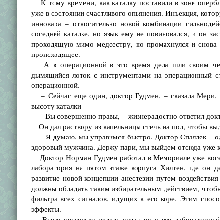
К тому времени, как каталку поставили в зоне оперб
уже в состоянии счастливого опьянения. Инъекция, кото
инновара – относительно новой комбинации сильнодей
соседней каталке, но язык ему не повиновался, и он за
проходящую мимо медсестру, но промахнулся и снова з
происходящее.
А в операционной в это время дела шли своим чере
дымящийся лоток с инструментами на операционный ст
операционной.
– Сейчас еще один, доктор Гудмен, – сказала Мери, 
высоту каталки.
– Вы совершенно правы, – жизнерадостно ответил докт
Он дал раствору из капельницы стечь на пол, чтобы выд
– Я думаю, мы управимся быстро. Доктор Спаллек – оди
здоровый мужчина. Держу пари, мы выйдем отсюда уже к
Доктор Норман Гудмен работал в Мемориале уже восем
лаборатория на пятом этаже корпуса Хилтен, где он д
развитие новой концепции анестезии путем воздействия 
должны обладать таким избирательным действием, чтоб
фильтра всех сигналов, идущих к его коре. Этим спосо
эффекты.
Всего несколько недель назад он и его лабораторный