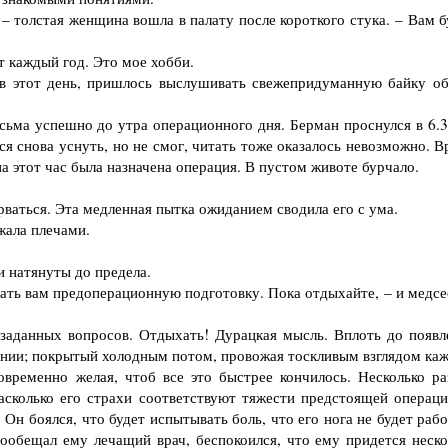
 толстая женщина вошла в палату после короткого стука. – Вам б
 каждый год. Это мое хобби.
в этот день, пришлось выслушивать свежепридуманную байку об
ьма успешно до утра операционного дня. Берман проснулся в 6.3
я снова уснуть, но не смог, читать тоже оказалось невозможно. В
а этот час была назначена операция. В пустом животе бурчало.
ваться. Эта медленная пытка ожиданием сводила его с ума.
жала плечами.
 натянуты до предела.
ать вам предоперационную подготовку. Пока отдыхайте, – и медсе
данных вопросов. Отдыхать! Дурацкая мысль. Вплоть до появл
ении; покрытый холодным потом, провожая тоскливым взглядом ка
временно желая, чтоб все это быстрее кончилось. Несколько ра
насколько его страхи соответствуют тяжести предстоящей операци
 Он боялся, что будет испытывать боль, что его нога не будет раб
пообещал ему лечащий врач, беспокоился, что ему придется неско