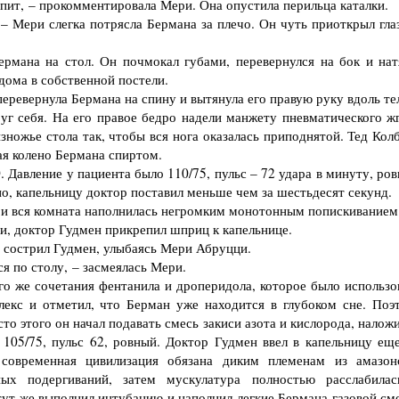
пит, – прокомментировала Мери. Она опустила перильца каталки.
 Мери слегка потрясла Бермана за плечо. Он чуть приоткрыл глаз
ана на стол. Он почмокал губами, перевернулся на бок и нат
дома в собственной постели.
еревернула Бермана на спину и вытянула его правую руку вдоль те
 себя. На его правое бедро надели манжету пневматического жг
зножье стола так, чтобы вся нога оказалась приподнятой. Тед Кол
ая колено Бермана спиртом.
Давление у пациента было 110/75, пульс – 72 удара в минуту, ров
, капельницу доктор поставил меньше чем за шестьдесят секунд.
 вся комната наполнилась негромким монотонным попискиванием
, доктор Гудмен прикрепил шприц к капельнице.
 сострил Гудмен, улыбаясь Мери Абруцци.
я по столу, – засмеялась Мери.
о же сочетания фентанила и дроперидола, которое было использо
лекс и отметил, что Берман уже находится в глубоком сне. Поэ
то этого он начал подавать смесь закиси азота и кислорода, налож
105/75, пульс 62, ровный. Доктор Гудмен ввел в капельницу еще
 современная цивилизация обязана диким племенам из амазон
х подергиваний, затем мускулатура полностью расслабилас
тут же выполнил интубацию и наполнил легкие Бермана газовой см