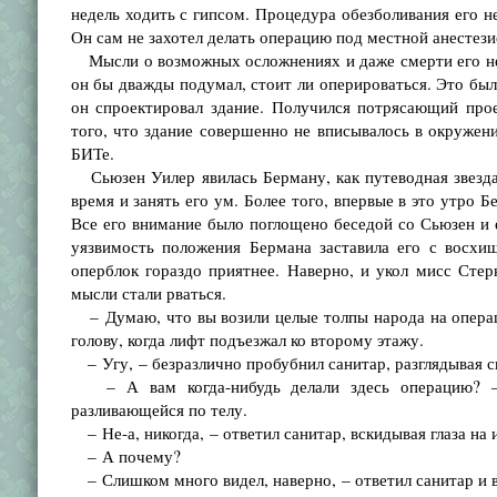
недель ходить с гипсом. Процедура обезболивания его не
Он сам не захотел делать операцию под местной анестезие
Мысли о возможных осложнениях и даже смерти его не п
он бы дважды подумал, стоит ли оперироваться. Это был
он спроектировал здание. Получился потрясающий прое
того, что здание совершенно не вписывалось в окружен
БИТе.
Сьюзен Уилер явилась Берману, как путеводная звезда 
время и занять его ум. Более того, впервые в это утро 
Все его внимание было поглощено беседой со Сьюзен и е
уязвимость положения Бермана заставила его с восхи
оперблок гораздо приятнее. Наверно, и укол мисс Стерн
мысли стали рваться.
– Думаю, что вы возили целые толпы народа на операци
голову, когда лифт подъезжал ко второму этажу.
– Угу, – безразлично пробубнил санитар, разглядывая с
– А вам когда-нибудь делали здесь операцию? – 
разливающейся по телу.
– Не-а, никогда, – ответил санитар, вскидывая глаза на 
– А почему?
– Слишком много видел, наверно, – ответил санитар и в