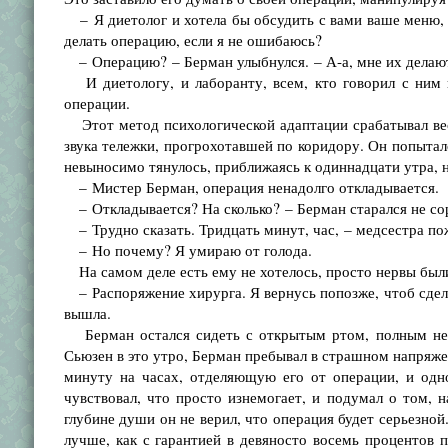
– Я диетолог и хотела бы обсудить с вами ваше меню, –
делать операцию, если я не ошибаюсь?
– Операцию? – Берман улыбнулся. – А-а, мне их делают
И диетологу, и лаборанту, всем, кто говорил с ним 
операции.
Этот метод психологической адаптации срабатывал вес
звука тележки, прогрохотавшей по коридору. Он попыталс
невыносимо тянулось, приближаясь к одиннадцати утра, н
– Мистер Берман, операция ненадолго откладывается.
– Откладывается? На сколько? – Берман старался не сор
– Трудно сказать. Тридцать минут, час, – медсестра по
– Но почему? Я умираю от голода.
На самом деле есть ему не хотелось, просто нервы были
– Распоряжение хирурга. Я вернусь попозже, чтоб сдел
вышла.
Берман остался сидеть с открытым ртом, полным неза
Сьюзен в это утро, Берман пребывал в страшном напряж
минуту на часах, отделяющую его от операции, и одно
чувствовал, что просто изнемогает, и подумал о том, 
глубине души он не верил, что операция будет серьезной.
лучше, как с гарантией в девяносто восемь процентов 