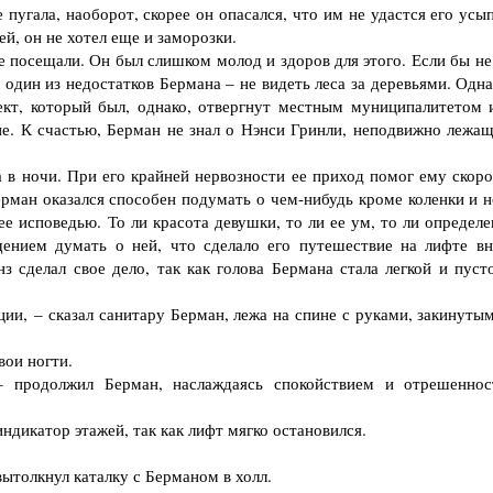
 пугала, наоборот, скорее он опасался, что им не удастся его усы
й, он не хотел еще и заморозки.
осещали. Он был слишком молод и здоров для этого. Если бы не 
 один из недостатков Бермана – не видеть леса за деревьями. Одн
кт, который был, однако, отвергнут местным муниципалитетом и
ие. К счастью, Берман не знал о Нэнси Гринли, неподвижно лежащ
в ночи. При его крайней нервозности ее приход помог ему скоро
Берман оказался способен подумать о чем-нибудь кроме коленки и 
е исповедью. То ли красота девушки, то ли ее ум, то ли определе
щением думать о ней, что сделало его путешествие на лифте вн
з сделал свое дело, так как голова Бермана стала легкой и пусто
и, – сказал санитару Берман, лежа на спине с руками, закинутым
вои ногти.
продолжил Берман, наслаждаясь спокойствием и отрешеннос
индикатор этажей, так как лифт мягко остановился.
ытолкнул каталку с Берманом в холл.