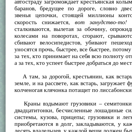
автостраду загромождает крестьянская колым
баранов, бредущее по дороге, словно двес
звенья цепочки, стоящей миллионы конт
вот занудство-то!
скорость снижается,
–
сталкиваются, вылетая за обочину, опроки
колесами на поворотах, сгорают, срываютс
сбивают велосипедистов, убивают пешехо
уносятся прочь, быстрее, все быстрее, потому
за тех, кто принимает на себя всю полноту от
а за тех, кто успеет быстрее добраться до мест
А там, за дорогой, крестьянин, как встарь
земле, и на рассвете, как встарь, загружает 
колченогая клячонка потащит по лиссабонск
Краны вздымают грузовики – семитонки,
двадцатитонки, бесчисленные лошадиные си
системы, кузова, прицепы; грузовики и ле
приобретаются в долг, закладываются, у каж
десять владельцев, у каждой вещи должен быт