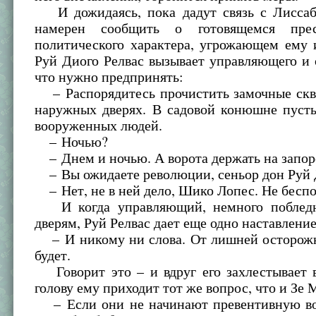
И дожидаясь, пока дадут связь с Лиссаб
намерен сообщить о готовящемся пре
политического характера, угрожающем ему 
Руй Диого Релвас вызывает управляющего и 
что нужно предпринять:
– Распорядитесь прочистить замочные скв
наружных дверях. В садовой конюшне пусть
вооруженных людей.
– Ночью?
– Днем и ночью. А ворота держать на запор
– Вы ожидаете революции, сеньор дон Руй 
– Нет, не в ней дело, Шико Лопес. Не беспо
И когда управляющий, немного побледне
дверям, Руй Релвас дает еще одно наставление
– И никому ни слова. От лишней осторожн
будет.
Говорит это – и вдруг его захлестывает 
голову ему приходит тот же вопрос, что и Зе 
– Если они не начинают превентивную во