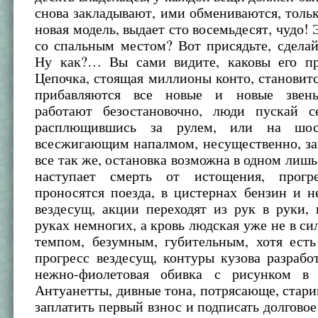
снова закладывают, ими обмениваются, толь
новая модель, выдает сто восемьдесят, чудо! 
со спальным местом? Вот присядьте, сдела
Ну как?… Вы сами видите, каковы его п
Цепочка, стоящая миллионы конто, становитс
прибавляются все новые и новые звенья
работают безостановочно, люди пускай с
расплющившись за рулем, или на шос
всесжигающим напалмом, несущественно, за
все так же, остановка возможна в одном лишь 
наступает смерть от истощения, прогре
проносятся поезда, в цистернах бензин и н
вездесущ, акции переходят из рук в руки,
руках немногих, а кровь людская уже не в сил
темпом, безумным, губительным, хотя есть
прогресс вездесущ, контуры кузова разрабо
нежно-фиолетовая обивка с рисунком в
Антуанетты, дивные тона, потрясающе, стари
заплатить первый взнос и подписать долговое 