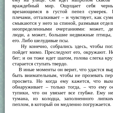
враждебный мир. Ощущает себя черны
врезающимся в густой пепел сумерек. Р
плечами, отталкивает – и чувствует, как сум
смыкаются у него за спиной, размывая отде
неопределенными очертаниями: может, де
люди, а может, большие недвижные птицы
его. Либо шелудивые псы.
Ну конечно, собрались здесь, чтобы погл
пойдет мимо. Преследуют его, окружают. Н
бег; и он тоже идет шагом, голова слегка кру
старается ступать твердо.
В иные моменты он верит, что удастся выр
быть внимательным, чтобы не прозевать пе
просвета. Но когда ему кажется, что вых
обнаруживает – только тогда, – что ему о
тупики, что он увязает все глубже. Ему н
тумана, из колодца, заполненного липк
пеплом, в который он медленно погружается.