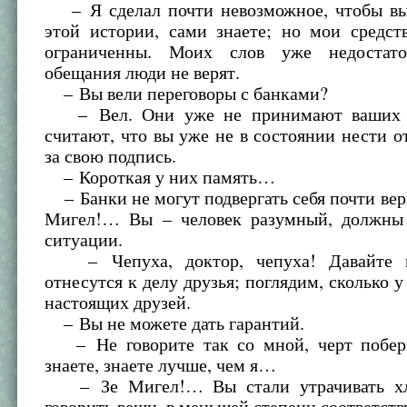
– Я сделал почти невозможное, чтобы вы
этой истории, сами знаете; но мои средст
ограниченны. Моих слов уже недостат
обещания люди не верят.
– Вы вели переговоры с банками?
– Вел. Они уже не принимают ваших в
считают, что вы уже не в состоянии нести о
за свою подпись.
– Короткая у них память…
– Банки не могут подвергать себя почти вер
Мигел!… Вы – человек разумный, должны 
ситуации.
– Чепуха, доктор, чепуха! Давайте п
отнесутся к делу друзья; поглядим, сколько у
настоящих друзей.
– Вы не можете дать гарантий.
– Не говорите так со мной, черт побер
знаете, знаете лучше, чем я…
– Зе Мигел!… Вы стали утрачивать хл
говорить вещи, в меньшей степени соответст