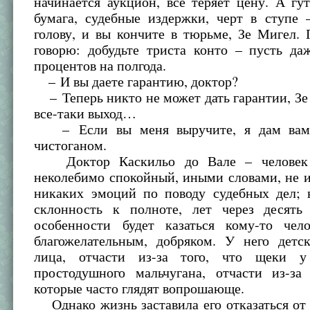
начинается аукцион, все теряет цену. А гу
бумага, судебные издержки, черт в ступе 
голову, и вы кончите в тюрьме, Зе Мигел.
говорю: добудьте триста конто – пусть да
процентов на полгода.
– И вы даете гарантию, доктор?
– Теперь никто не может дать гарантии, Зе
все-таки выход…
– Если вы меня выручите, я дам вам
чистоганом.
Доктор Каскильо до Вале – человек 
неколебимо спокойный, иными словами, не
никаких эмоций по поводу судебных дел; 
склонность к полноте, лет через десять
особенности будет казаться кому-то чел
благожелательным, добряком. У него детс
лица, отчасти из-за того, что щеки 
простодушного мальчугана, отчасти из-за 
которые часто глядят вопрошающе.
Однако жизнь заставила его отказаться от