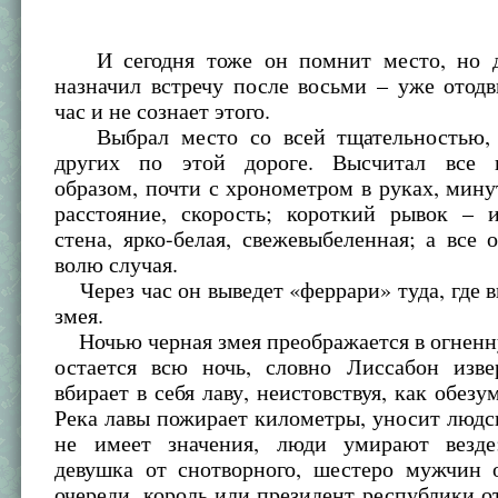
И сегодня тоже он помнит место, но др
назначил встречу после восьми – уже отод
час и не сознает этого.
Выбрал место со всей тщательностью, 
других по этой дороге. Высчитал все 
образом, почти с хронометром в руках, мину
расстояние, скорость; короткий рывок – и
стена, ярко-белая, свежевыбеленная; а все 
волю случая.
Через час он выведет «феррари» туда, где в
змея.
Ночью черная змея преображается в огненн
остается всю ночь, словно Лиссабон изве
вбирает в себя лаву, неистовствуя, как обезу
Река лавы пожирает километры, уносит людс
не имеет значения, люди умирают везде
девушка от снотворного, шестеро мужчин 
очереди, король или президент республики от