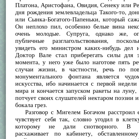
Платона, Аристофана, Овидия, Сенеку или Р
дня рождения землевладельца Такого-то, до
или Сынка-Богатого-Папеньки, который сажа
Он неплохо пил, особенно белые вина неко
очень молодые. Супруга, однако же, ог
публичные разглагольствования, поскол
увидеть его министром каких-нибудь дел 
Доктор Вале стал приберегать силы для э
момента, у него уже было наготове пять р
случаи жизни, в частности, речь по по
монументального фонтана является чудо
искусства, ибо начинается с первой недели
мира и кончается запуском ракеты на луну,
потчует своих слушателей нектаром поэзии и
бокала грез.
Разговор с Мигелем Богачом расстроил 
чувствует себя так, словно угодил в клетк
которому не дали снотворного. В ра
расхаживает по кабинету, обставленном