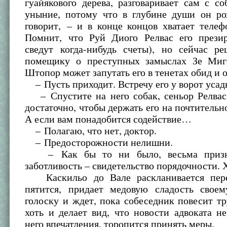
гуайякового дерева, разговаривает сам с со
уныние, потому что в глубине души он ро
говорит, – и в конце концов хватает теле
Помнит, что Руй Диого Релвас его прези
сведут когда-нибудь счеты), но сейчас р
помещику о преступных замыслах Зе Миге
Штопор может запутать его в тенетах обид и 
– Пусть приходит. Встречу его у ворот усад
– Спустите на него собак, сеньор Релвас
достаточно, чтобы держать его на почтительн
А если вам понадобится содействие…
– Полагаю, что нет, доктор.
– Предосторожности нелишни.
– Как бы то ни было, весьма призна
заботливость – свидетельство порядочности. 
Каскильо до Вале раскланивается пере
пятится, придает медовую сладость свое
голоску и ждет, пока собеседник повесит т
хоть и делает вид, что новости адвоката н
него впечатления, торопится принять меры.