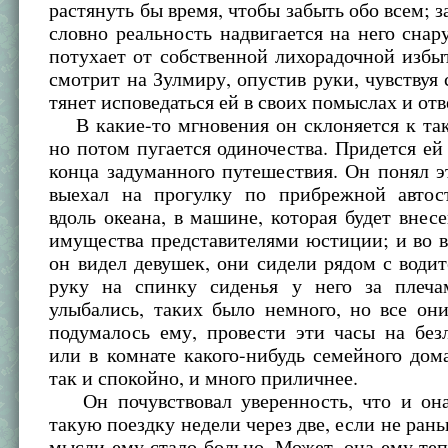
растянуть бы время, чтобы забыть обо всем; з
словно реальность надвигается на него снар
потухает от собственной лихорадочной избы
смотрит на Зулмиру, опустив руки, чувствуя 
тянет исповедаться ей в своих помыслах и отв
В какие-то мгновения он склоняется к та
но потом пугается одиночества. Придется ей
конца задуманного путешествия. Он понял эт
выехал на прогулку по прибрежной автос
вдоль океана, в машине, которая будет внесе
имущества представителями юстиции; и во 
он видел девушек, они сидели рядом с води
руку на спинку сиденья у него за плеча
улыбались, таких было немного, но все он
подумалось ему, провести эти часы на без
или в комнате какого-нибудь семейного дом
так и спокойно, и много приличнее.
Он почувствовал уверенность, что и она
такую поездку недели через две, если не рань
мысли ему стало больно. Может, она ему теп