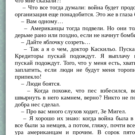
что мне сказали?!
– Что все тогда думали: война будет прод
организация еще понадобится. Это же в глаза 
– Вам одному…
– Американцы тогда подвели. Но они то
дерьме рано или поздно, если не начнут бомб
– Дайте яблочку созреть…
– Так а я о чем, доктор Каскильо. Пуск
Кредиторы пускай подождут. Я выплачу 
пускай подождут. Того, что у меня есть, хват
заплатить, если люди не будут меня тороп
припекло!
– Люди боятся.
– Когда похоже, что пес взбесился, вс
швырнуть в него камнем, верно? Никто не п
добра нес сделал.
– Про вас много слухов ходит, Зе Мигел.
– Я хорошо их знаю: когда война была в р
все были за немцев, а потом, гляжу, почти вс
ура американцам и прочим. В сорок пят