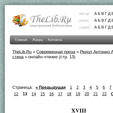
автор:
А
Б
В
Г
Д
книга:
А
Б
В
Г
Д
серия:
А
Б
В
Г
Д
Главная
Жанры
Контакты
TheLib.Ru
»
Современная проза
»
Редол Антонио 
стена
»
онлайн-чтение (стр. 13)
Страница:
« Предыдущая
1
2
3
4
5
6
7
12
13
14
15
16
17
18
19
20
21
22
XVIII