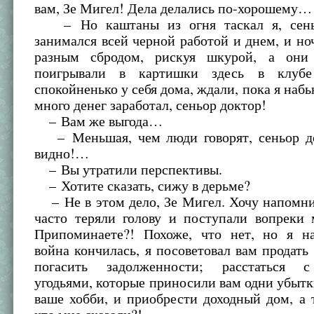
вам, Зе Мигел! Дела делались по-хорошему…
– Но каштаны из огня таскал я, сень
занимался всей черной работой и днем, и но
разным сбродом, рискуя шкурой, а они
поигрывали в картишки здесь в клуб
спокойненько у себя дома, ждали, пока я наб
много денег заработал, сеньор доктор!
– Вам же выгода…
– Меньшая, чем люди говорят, сеньор д
видно!…
– Вы утратили перспективы.
– Хотите сказать, сижу в дерьме?
– Не в этом дело, Зе Мигел. Хочу напомни
часто теряли голову и поступали вопреки 
Припоминаете?! Похоже, что нет, но я н
война кончилась, я посоветовал вам продать
погасить задолженности; расстаться 
угодьями, которые приносили вам одни убытки
ваше хобби, и приобрести доходный дом, а 