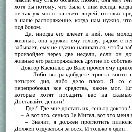
хотя бы потому, что была с ним всегда, когда
не так уж много на свете людей, готовых пре
в наше распоряжение, когда нам нужно, чт
под боком.
Да, иногда его влечет к ней, она молода
жизнью, она кружит ему голову, рядом с н
забывает, ему не нужно напиваться, чтобы заб
произойдет через две недели, если он до
жизнью его распоряжались другие по собстве
Доктор Каскильо до Вале прочел ему приго
– Либо вы раздобудете триста конто се
четырех дня, либо дело плохо. Я со с
перепробовал все средства, какие мог. Ес
которые хотят посадить вас на скамью
Доставайте деньги!
– Где?! Где мне достать их, сеньор доктор
– А вот это, сеньор Зе Мигел, вот это меня н
– Значит, я должен проглотить пилюлю,
Должен отдуваться за всех. И только я один…