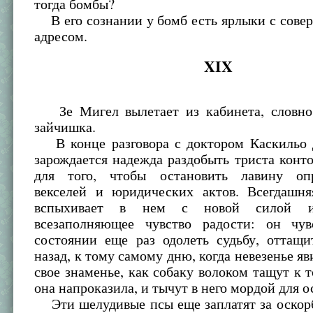
тогда бомбы?
В его сознании у бомб есть ярлыки с сове
адресом.
XIX
Зе Мигел вылетает из кабинета, словно
зайчишка.
В конце разговора с доктором Каскильо 
зарождается надежда раздобыть триста конт
для того, чтобы остановить лавину опр
векселей и юридических актов. Всегдашня
вспыхивает в нем с новой силой и
всезаполняющее чувство радости: он чув
состоянии еще раз одолеть судьбу, оттащи
назад, к тому самому дню, когда невезенье яв
свое знаменье, как собаку волоком тащут к т
она напроказила, и тычут в него мордой для о
Эти шелудивые псы еще заплатят за оскорб