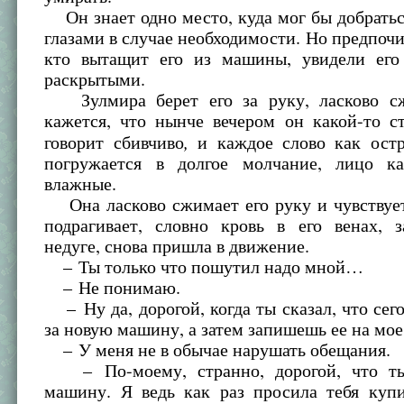
Он знает одно место, куда мог бы добрать
глазами в случае необходимости. Но предпочит
кто вытащит его из машины, увидели его
раскрытыми.
Зулмира берет его за руку, ласково сж
кажется, что нынче вечером он какой-то с
,
говорит сбивчиво
и каждое слово как ост
погружается в долгое молчание, лицо ка
влажные.
Она ласково сжимает его руку и чувствует
подрагивает, словно кровь в его венах, з
недуге, снова пришла в движение.
– Ты только что пошутил надо мной…
– Не понимаю.
– Ну да, дорогой, когда ты сказал, что сег
за новую машину, а затем запишешь ее на мое
– У меня не в обычае нарушать обещания.
– По-моему, странно, дорогой, что т
машину. Я ведь как раз просила тебя куп