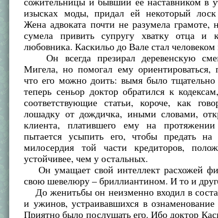
сожительницы и бывший ее наставником в у
изысках моды, придал ей некоторый лоск
Жена адвоката почти не разумела грамоте, 
сумела привить супругу хватку отца и 
любовника. Каскильо до Вале стал человеком
Он всегда презирал деревенскую смек
Мигела, но помогал ему ориентироваться, 
что его можно доить: вымя было тщательно
теперь сеньор доктор обратился к кодексам
соответствующие статьи, короче, как гово
лошадку от дождичка, иными словами, отк
клиента, платившего ему на протяжении
пытается усыпить его, чтобы предать на
милосердия той части кредиторов, поло
устойчивее, чем у остальных.
Он умащает свой интеллект расхожей фи
свою шевелюру – бриллиантином. И то и друг
До женитьбы он неизменно входил в соста
и ужинов, устраивавшихся в ознаменование
Приятно было послушать его. Ибо доктор Ка