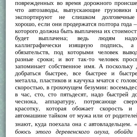
поврежденных во время дорожного происше
что автозаводы, выпускающие грузовики 
экспортируют не слишком долговечные
хорошо, если они продержатся полтора года – 
которого должна быть выплачена их стоимость
будет выплачена; ведь людям надо
каллиграфически изящную подпись, а
обязательств, под которыми человек выво
разные сроки; и вот так-то человек прос
запоминает собственное имя. А поскольку 
добраться быстрее, все быстрее и быстр
металла, пластиков и каучука мчатся с голо
скоростью, в грохочущем безумии: восемьде
в час, сто, сто пятьдесят, надо быстрей д
чеснока, аппаратуру, потрясающе свер
красотку, которая обожает скорость и 
автомашине тайком от мужа или от родителей
знают, куда поехала она с автовладельцем.
боюсь этого деревенского олуха, обойди