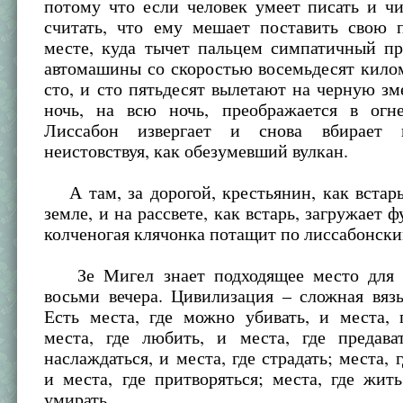
потому что если человек умеет писать и чи
считать, что ему мешает поставить свою 
месте, куда тычет пальцем симпатичный пр
автомашины со скоростью восемьдесят килом
сто, и сто пятьдесят вылетают на черную зм
ночь, на всю ночь, преображается в огн
Лиссабон извергает и снова вбирает 
неистовствуя, как обезумевший вулкан.
А там, за дорогой, крестьянин, как встарь
земле, и на рассвете, как встарь, загружает 
колченогая клячонка потащит по лиссабонск
Зе Мигел знает подходящее место для в
восьми вечера. Цивилизация – сложная вяз
Есть места, где можно убивать, и места, 
места, где любить, и места, где предават
наслаждаться, и места, где страдать; места, 
и места, где притворяться; места, где жить
умирать.