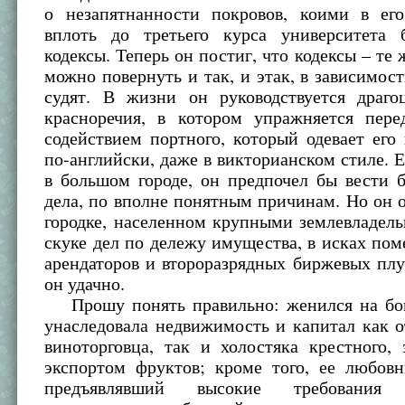
о незапятнанности покровов, коими в ег
вплоть до третьего курса университета
кодексы. Теперь он постиг, что кодексы – те 
можно повернуть и так, и этак, в зависимости
судят. В жизни он руководствуется драг
красноречия, в котором упражняется пере
содействием портного, который одевает его 
по-английски, даже в викторианском стиле. 
в большом городе, он предпочел бы вести 
дела, по вполне понятным причинам. Но он 
городке, населенном крупными землевладель
скуке дел по дележу имущества, в исках по
арендаторов и второразрядных биржевых пл
он удачно.
Прошу понять правильно: женился на бог
унаследовала недвижимость и капитал как о
виноторговца, так и холостяка крестного,
экспортом фруктов; кроме того, ее любовн
предъявлявший высокие требовани