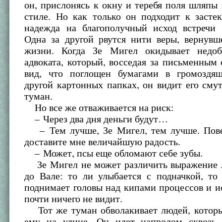
он, прислонясь к окну и теребя поля шляпы
стиле. Но как только он подходит к засте
надежда на благополучный исход встречи у
Одна за другой рвутся нити веры, вернувш
жизни. Когда Зе Мигел окидывает недоб
адвоката, который, восседая за письменным 
вид, что поглощен бумагами в громоздя
другой картонных папках, он видит его смут
туман.
Но все же отваживается на риск:
– Через два дня деньги будут…
– Тем лучше, Зе Мигел, тем лучше. Пове
доставите мне величайшую радость.
– Может, псы еще обломают себе зубы.
Зе Мигел не может различить выражение 
до Вале: то ли улыбается с подначкой, то
поднимает головы над кипами процессов и и
почти ничего не видит.
Тот же туман обволакивает людей, которы
ему на улице. Он идет напролом сквозь