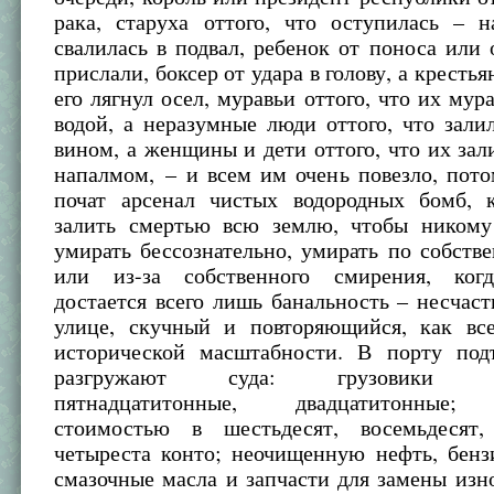
рака, старуха оттого, что оступилась – 
свалилась в подвал, ребенок от поноса или о
прислали, боксер от удара в голову, а крестья
его лягнул осел, муравьи оттого, что их мур
водой, а неразумные люди оттого, что зали
вином, а женщины и дети оттого, что их зал
напалмом, – и всем им очень повезло, пот
почат арсенал чистых водородных бомб, 
залить смертью всю землю, чтобы ником
умирать бессознательно, умирать по собств
или из-за собственного смирения, когд
достается всего лишь банальность – несчас
улице, скучный и повторяющийся, как вс
исторической масштабности. В порту по
разгружают суда: грузовики дес
пятнадцатитонные, двадцатитонные;
стоимостью в шестьдесят, восемьдесят,
четыреста конто; неочищенную нефть, бенз
смазочные масла и запчасти для замены из