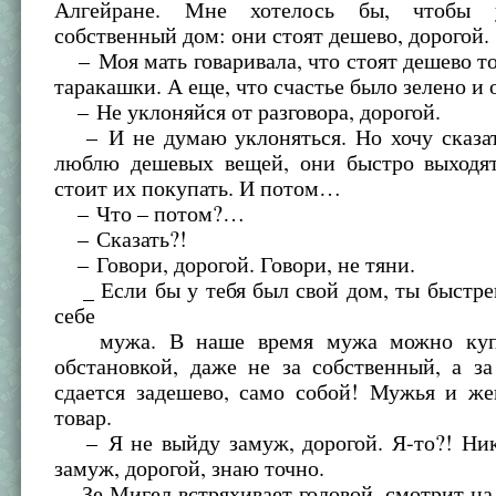
Алгейране. Мне хотелось бы, чтобы
собственный дом: они стоят дешево, дорогой.
– Моя мать говаривала, что стоят дешево т
таракашки. А еще, что счастье было зелено и о
– Не уклоняйся от разговора, дорогой.
– И не думаю уклоняться. Но хочу сказать
люблю дешевых вещей, они быстро выходят
стоит их покупать. И потом…
– Что – потом?…
– Сказать?!
– Говори, дорогой. Говори, не тяни.
_ Если бы у тебя был свой дом, ты быстре
себе
мужа. В наше время мужа можно купи
обстановкой, даже не за собственный, а з
сдается задешево, само собой! Мужья и ж
товар.
– Я не выйду замуж, дорогой. Я-то?! Ник
замуж, дорогой, знаю точно.
Зе Мигел встряхивает головой, смотрит на