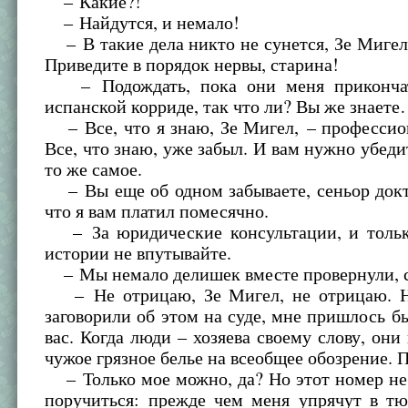
– Какие?!
– Найдутся, и немало!
– В такие дела никто не сунется, Зе Мигел
Приведите в порядок нервы, старина!
– Подождать, пока они меня прикончат
испанской корриде, так что ли? Вы же знает
– Все, что я знаю, Зе Мигел, – профессио
Все, что знаю, уже забыл. И вам нужно убедит
то же самое.
– Вы еще об одном забываете, сеньор докт
что я вам платил помесячно.
– За юридические консультации, и тольк
истории не впутывайте.
– Мы немало делишек вместе провернули, с
– Не отрицаю, Зе Мигел, не отрицаю. Н
заговорили об этом на суде, мне пришлось б
вас. Когда люди – хозяева своему слову, они
чужое грязное белье на всеобщее обозрение. 
– Только мое можно, да? Но этот номер не
поручиться: прежде чем меня упрячут в тю