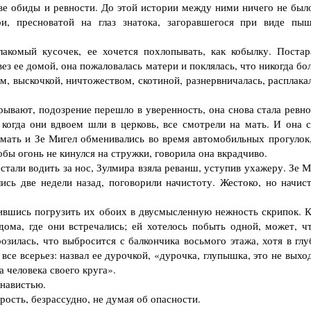
ве обиды и ревности. До этой истории между ними ничего не было
и, пресноватой на глаз знатока, загоравшегося при виде пы
омый кусочек, ее хочется похлопывать, как кобылку. Постар
вез ее домой, она пожаловалась матери и поклялась, что никогда б
м, выскочкой, ничтожеством, скотиной, разнервничалась, расплака
ывают, подозрение перешло в уверенность, она снова стала ревно
 когда они вдвоем шли в церковь, все смотрели на мать. И она с
 мать и Зе Мигел обменивались во время автомобильных прогулок,
обы огонь не кинулся на стружки, говорила она вкрадчиво.
тали водить за нос, Зулмира взяла реванш, уступив ухажеру. Зе М
сь две недели назад, поговорили начистоту. Жестоко, но начист
вшись погрузить их обоих в двусмысленную нежность скрипок. К
дома, где они встречались; ей хотелось побыть одной, может, ч
озилась, что выбросится с балкончика восьмого этажа, хотя в глу
все всерьез: назвал ее дурочкой, «дурочка, глупышка, это не выхо
 человека своего круга».
енавистью.
ость, безрассудно, не думая об опасности.