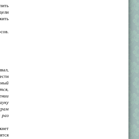
пить
едели
 жить
сов.
вал,
ести
омый
тся,
ении
ауку
храм
 раз
кнет
вятся