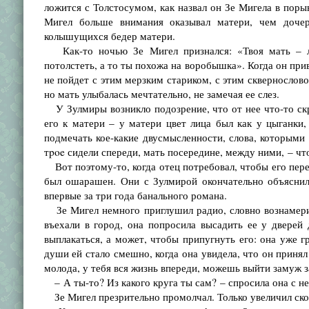
ложится с Толстосумом, как назвал он Зе Мигела в поры
Мигел больше внимания оказывал матери, чем дочер
колышущихся бедер матери.
Как-то ночью Зе Мигел признался: «Твоя мать – лак
потолстеть, а то ты похожа на воробышка». Когда он при
не пойдет с этим мерзким стариком, с этим сквернослово
но мать улыбалась мечтательно, не замечая ее слез.
У Зулмиры возникло подозрение, что от нее что-то скр
его к матери – у матери цвет лица был как у цыганки,
подмечать кое-какие двусмысленности, слова, которыми
тpoe сидели спереди, мать посередине, между ними, – чт
Вот поэтому-то, когда отец потребовал, чтобы его перес
был ошарашен. Они с Зулмирой окончательно объяснили
впервые за три года банального романа.
Зе Мигел немного приглушил радио, словно вознамери
въехали в город, она попросила высадить ее у дверей 
выплакаться, а может, чтобы припугнуть его: она уже гр
души ей стало смешно, когда она увидела, что он принял 
молода, у тебя вся жизнь впереди, можешь выйти замуж за
– А ты-то? Из какого круга ты сам? – спросила она с н
Зе Мигел презрительно промолчал. Только увеличил скор