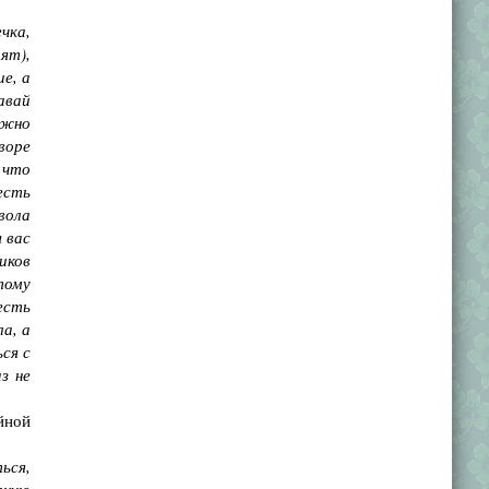
чка,
ят),
е, а
авай
ужно
воре
и что
есть
вола
 вас
иков
тому
есть
а, а
ся с
з не
йной
ься,