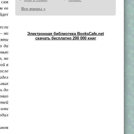
н сам
м ее
Все жанры »
йдет
если
–
но
Электронная библиотека BooksCafe.net
скачать бесплатно 200 000 книг
сяти
о да
онью
, но
ой в
осле
адел
ьных
ть до
онио
гтей
 ими
одил
ьном