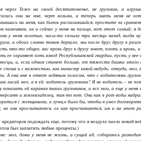
я через Тежо на своей десятитоночке, не грузовик, а игруше
жились они на мне, черт возьми, а теперь знать меня не хот
вившись на меня, как бычок распалившийся, простите за сравнени
ым камешком, он и сейчас у меня на пальце, вот этот самый; я д
они у меня золотые, часы-то сплыли три месяца назад, когда н
уга, и обоих словно током дернуло, мы после друг другу в разго
сть что-то общее, нас кровь друг к другу зовет, плоть и кровь, 
ь ее охраняет хоть взвод Республиканской гвардии, пусть у нее 
оносцы, и, если одним станет больше, от тяжести башки этого 
е спеша и с важностью, как министр какой-нибудь: откуда, мол, я
и. А она мне в ответ ледяным голосом, что с водителями грузов
 как лисий мех, а я ей: водитель грузовика? Я не водитель
–
не по
показать ей караван таких грузовиков, и все мои, а еще у меня 
ммерсант и землевладелец, так-то вот. Она как в рот воды набрал
говориться с женщинами, а лучш,е было
бы,
чтобы я умел договорить
; но они просчитаются, ох как просчитаются, им и на этот ра
 кредиторов подождать еще, потому что в воздухе пахло новой во
готов был заплатить любые проценты.)
не: мол, дома у меня не жизнь, а сущий ад, собираюсь разводит