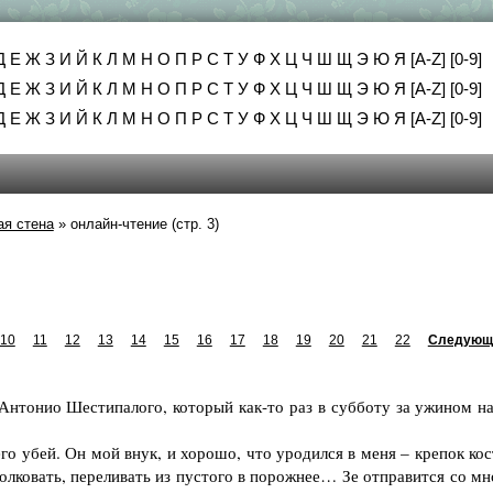
Д
Е
Ж
З
И
Й
К
Л
М
Н
О
П
Р
С
Т
У
Ф
Х
Ц
Ч
Ш
Щ
Э
Ю
Я
[A-Z]
[0-9]
Д
Е
Ж
З
И
Й
К
Л
М
Н
О
П
Р
С
Т
У
Ф
Х
Ц
Ч
Ш
Щ
Э
Ю
Я
[A-Z]
[0-9]
Д
Е
Ж
З
И
Й
К
Л
М
Н
О
П
Р
С
Т
У
Ф
Х
Ц
Ч
Ш
Щ
Э
Ю
Я
[A-Z]
[0-9]
ая стена
»
онлайн-чтение (стр. 3)
10
11
12
13
14
15
16
17
18
19
20
21
22
Следующ
нтонио Шестипалого, который как-то раз в субботу за ужином на
 убей. Он мой внук, и хорошо, что уродился в меня – крепок кос
 толковать, переливать из пустого в порожнее… Зе отправится со м