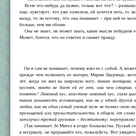
Всем что-нибудь да нужно, только вот что? – размышляе
еще, чувствует, что уже охмелела, ей хочется петь, то л
назад, то ли потому, что она понимает – при ней ее мол
больше, чем им обоим.
Она не знает, не может знать, какие мысли побудили ее 
Может, боится, что он ответит и скажет правду.
Он и сам не понимает, почему взял ее с собой. А может
прежде чем позвонить ее матери, Марии Лауринде, кот
лет, когда он жил на широкую ногу,
такая женщина, ч
кусочек, никто не дает ей ее лет, она чем старше,
понятно? Лакомый кус, воистину лакомый кус, глаза цы
такая зазывностъ всезнающая, как ни у одной другой 
любви, как ни один самый ученый муж не познал свою на
прельщений или прельстительности, в общем, от слова 
заполучил третий грузовик
–
десятитонку; переправлял 
(Так начинает Зе Мигел в угаре бахвальства. Пускай се
к штурвалу, не прерывайте его, пожалуйста. Вот увидите