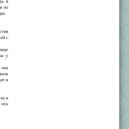
а, в
и из
ке.
стив
мой с
лицо
ки у
 она
жала
дит в
ла в
, что