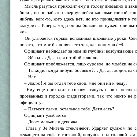
Мысль разуться приходит ему в голову внезапно и захва
болит, но он забыл о свернувшейся капельке гнилой кро
нибудь, кого-то, кого здесь нет, но кто принадлежит к 
вытурить. Теперь, когда он им больше не нужен, они выт
«о».
Он улыбается горько, вспоминая школьные уроки. Сейч
никого, кто мог бы понять его так, как понимал
дед.
Официант наблюдает за ним из глубины возбуждающе св
– Эй ты!… Да, ты, я с тобой говорю.
Официант приближается, лицо суровое, до улыбки не с
– Ты ходил когда-нибудь босиком?… Да, да, ходил, как 
– Нет.
– Жалко! Я бы отдал тебе свои, мне они ни к чему.
Ему еще приходит в голову стянуть с ноги носок и о
прозванных в городке гладиаторами, так что никто не р
официанту.
– Пятьсот сдачи, остальное тебе. Дети есть?…
Официант улыбается:
– Двое: мальчик и девочка.
Глаза у Зе Мигела стекленеют. Ударяет кулаком по ст
лежащего на софе в гостиной, подушка под головой вся в