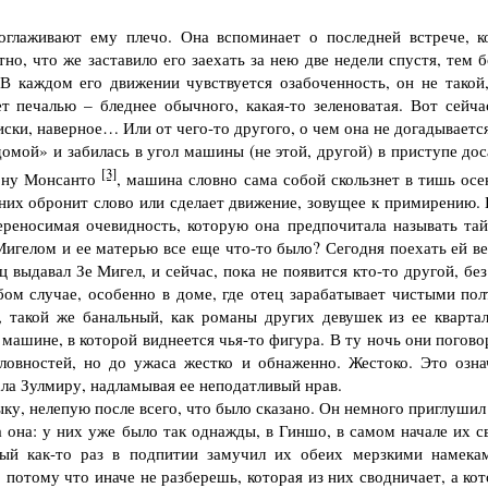
лаживают ему плечо. Она вспоминает о последней встрече, ко
но, что же заставило его заехать за нею две недели спустя, тем 
В каждом его движении чувствуется озабоченность, он не такой,
ет печалью – бледнее обычного, какая-то зеленоватая. Вот сейча
иски, наверное… Или от чего-то другого, о чем она не догадываетс
омой» и забилась в угол машины (не этой, другой) в приступе дос
[3]
рону Монсанто
, машина словно сама собой скользнет в тишь осе
з них обронит слово или сделает движение, зовущее к примирению.
переносимая очевидность, которую она предпочитала называть тай
игелом и ее матерью все еще что-то было? Сегодня поехать ей ве
выдавал Зе Мигел, и сейчас, пока не появится кто-то другой, без
бом случае, особенно в доме, где отец зарабатывает чистыми пол
, такой же банальный, как романы других девушек из ее квартал
машине, в которой виднеется чья-то фигура. В ту ночь они погово
ловностей, но до ужаса жестко и обнаженно. Жестоко. Это озна
ала Зулмиру, надламывая ее неподатливый нрав.
, нелепую после всего, что было сказано. Он немного приглушил 
 она: у них уже было так однажды, в Гиншо, в самом начале их св
орый как-то раз в подпитии замучил их обеих мерзкими намека
 потому что иначе не разберешь, которая из них сводничает, а ко