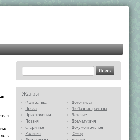
Жанры
ая
Фантастика
Детективы
Проза
Любовные романы
звал
Приключения
Детские
Поэзия
Драматургия
Старинная
Документальная
тью.
Религия
Юмор
ною в
Дом и семья
Бизнес