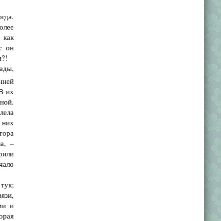
гда,
более
 как
с он
я?!
ады,
нней
 В их
ной.
лела
 них
тора
а, –
рили
чало
тук;
язи,
ми и
торая