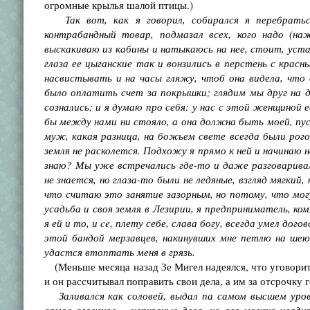
огромные крылья шалой птицы.)
Так вот, как я говорил, собирался я перебратьс
контрабандный товар, подмазал всех, кого надо (на
выскакиваю из кабины и натыкаюсь на нее, стоит, уста
глаза ее цыганские так и вонзились в перстень с красн
насвистывать и на часы гляжу, чтоб она видела, что 
было оплатить счет за покрышки; глядим мы друг на др
сознались; и я думаю про себя: у нас с этой женщиной е
бы между нами ни стояло, а она должна быть моей, пуст
муж, какая разница, на божьем свете всегда были рог
земля не расколется. Подхожу я прямо к ней и начинаю н
знаю? Мы уже встречались где-то и даже разговаривал
не знается, но глаза-то были не ледяные, взгляд мягкий,
что считаю это занятие зазорным, но потому, что могу 
усадьба и своя земля в Лезирии, я предприниматель, ко
я ей и то, и ce, плету себе, слава богу, всегда умел до
этой бандой мерзавцев, накинувших мне петлю на шею
удастся втоптать меня в грязь.
(Меньше месяца назад Зе Мигел надеялся, что уговорит
и он рассчитывал поправить свои дела, а им за отсрочку 
Заливался как соловей, выдал па самом высшем уров