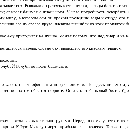
тывает его. Рывками он развязывает шнурки, пальцы болят, левая 
ви; срывает башмак с левой ноги. У него потребность оскорбить к
тому миру, в котором сам он прожил последние годы и откуда его 
олкнули его из своего круга, плевком вышибли из этой проклятой 
ас ему приходится не лучше, может потому, что дед умер и не н
етящегося марева, словно окутывающего его красным плащом.
нисходит.
голубь?! Голуби не носят башмаков.
тхлестать им официанта по физиономии. Но здесь нет его дру
аззвонит потом об этом подвиге. Он хватает банковый билет, бро
олу, потом закрывает лицо руками. Перед глазами у него тело с
 крови. К Рую Мигелу смерть прибыла не на колесах. Только он, о