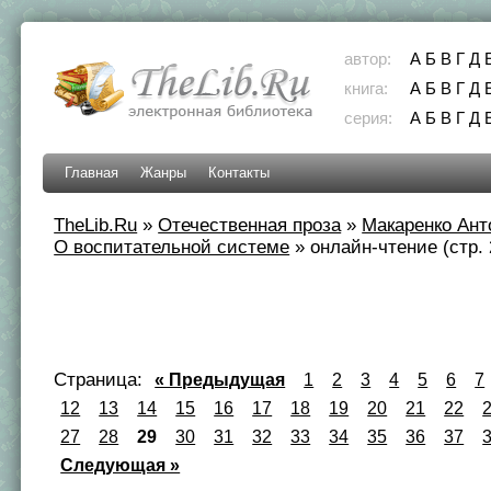
автор:
А
Б
В
Г
Д
книга:
А
Б
В
Г
Д
серия:
А
Б
В
Г
Д
Главная
Жанры
Контакты
TheLib.Ru
»
Отечественная проза
»
Макаренко Ант
О воспитательной системе
»
онлайн-чтение (стр. 
Страница:
« Предыдущая
1
2
3
4
5
6
7
12
13
14
15
16
17
18
19
20
21
22
27
28
29
30
31
32
33
34
35
36
37
Следующая »