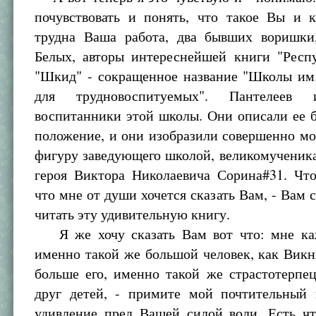
почувствовать и понять, что такое Вы и к
трудна Ваша работа, два бывших воришки
Белых, авторы интереснейшей книги "Респ
"Шкид" - сокращенное название "Школы им.
для трудновоспитуемых". Пантелее
воспитанники этой школы. Они описали ее б
положение, и они изобразили совершенно м
фигуру заведующего школой, великомученик
героя Виктора Николаевича Сорина#31. Что
что мне от души хочется сказать Вам, - Вам 
читать эту удивительную книгу.
Я же хочу сказать Вам вот что: мне ка
именно такой же большой человек, как Викн
больше его, именно такой же страстотерпе
друг детей, - примите мой почтительный
удивление пред Вашей силой воли. Есть чт