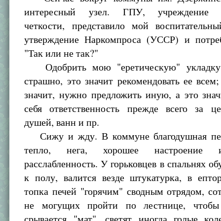
интересный узел. ГПУ, учреждение з
четкости, представило мой воспитательн
утверждение Наркомпроса (УССР) и потреб
"Так или не так?"
Одобрить мою "еретическую" укладку
страшно, это значит рекомендовать ее всем;
значит, нужно предложить иную, а это зна
себя ответственность прежде всего за це
душей, ванн и пр.
Сижу и жду. В коммуне благодушная пед
тепло, нега, хорошее настроение 
расслабленность. У горьковцев в спальнях об
к полу, валится везде штукатурка, в епто
топка печей "горячим" сводным отрядом, со
не могущих пройти по лестнице, чтобы
срывается "мат", светят иногда голые кол