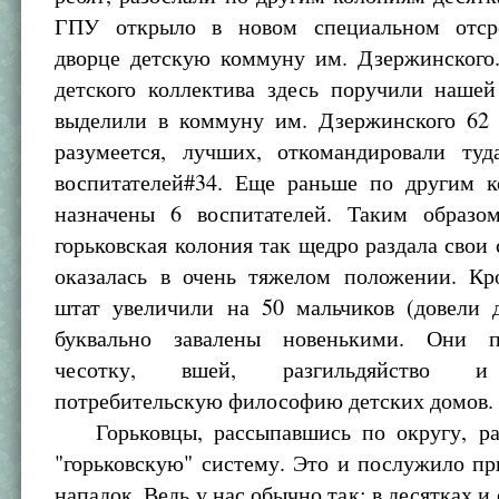
ГПУ открыло в новом специальном отср
дворце детскую коммуну им. Дзержинского
детского коллектива здесь поручили наше
выделили в коммуну им. Дзержинского 62 
разумеется, лучших, откомандировали ту
воспитателей#34. Еще раньше по другим 
назначены 6 воспитателей. Таким образо
горьковская колония так щедро раздала свои 
оказалась в очень тяжелом положении. Кр
штат увеличили на 50 мальчиков (довели 
буквально завалены новенькими. Они 
чесотку, вшей, разгильдяйство и
потребительскую философию детских домов.
Горьковцы, рассыпавшись по округу, ра
"горьковскую" систему. Это и послужило п
нападок. Ведь у нас обычно так: в десятках и