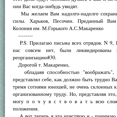
они Вас когда-нибудь увидят.
Мы желаем Вам надолго-надолго сохрани
силы. Харьков, Песочин. Преданный Вам
Колония им. М.Горького А.С.Макаренко
--------
P.S. Прилагаю письма всех отрядов. N 9, 14
нас совсем нет, были ликвидированы
реорганизацию#30.
Дорогой т. Макаренко,
обладаяя способностью "воображать", я
представлял себе, как должно быть трудно В
тремя сотнями юношей, не очень склонных 
организованному труду. Но, представляя это, 
могу п о ч у в с т в о в а т ь всю сло
положения.
А вот теперь я это чувствую и - понимаю.