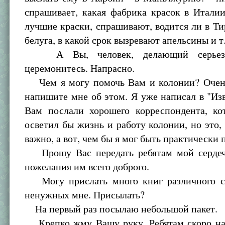
спрашивает, какая фабрика красок в Итали
лучшие краски, спрашивают, водится ли в Т
белуга, в какой срок вызревают апельсины и т.д
А Вы, человек, делающий серьезн
церемонитесь. Напрасно.
Чем я могу помочь Вам и колонии? Очен
напишите мне об этом. Я уже написал в "Изв
Вам послали хорошего корреспондента, ко
осветил бы жизнь и работу колонии, но это, 
важно, а вот, чем бы я мог быть практически
Прошу Вас передать ребятам мой сердеч
пожелания им всего доброго.
Могу прислать много книг различного с
ненужных мне. Присылать?
На первый раз посылаю небольшой пакет.
Крепко жму Вашу руку. Ребятам скоро н