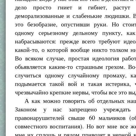
дело просто гниет и гибнет, растут
деморализованные и слабенькие людишки. В
это безобразие, опустивши руки. Но стоит
одному серьезному дельному пункту, ка
набрасываются: прежде всего требуют идео
какой-то, о которой вообще никто толком ни
Во всяком случае, простая идеология рабо
обьявляется каким-то страшным грехом. Во
случиться одному случайному промаху, к
подымается такой вой и такая истерика, 
чрезвычайно крепкие нервы, чтобы все это вы
А как можно говорить об отдельных наш
Законом у нас запрещено учреждать 
правонарушителей свыше 60 мальчиков (об
совместного воспитания). Но вот мне все ж
мне их сплошь и рядом привозят в черной 