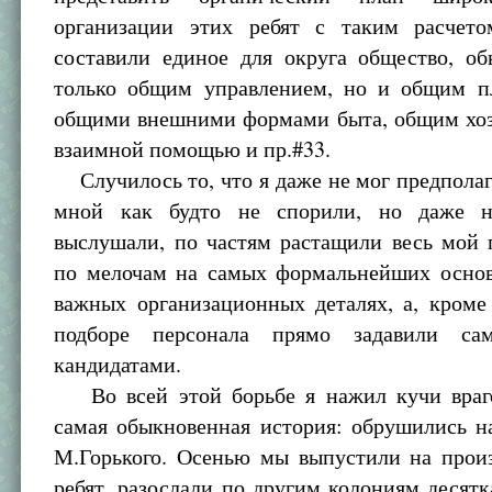
организации этих ребят с таким расчет
составили единое для округа общество, об
только общим управлением, но и общим п
общими внешними формами быта, общим хоз
взаимной помощью и пр.#33.
Случилось то, что я даже не мог предполаг
мной как будто не спорили, но даже 
выслушали, по частям растащили весь мой 
по мелочам на самых формальнейших основ
важных организационных деталях, а, кроме
подборе персонала прямо задавили с
кандидатами.
Во всей этой борьбе я нажил кучи враго
самая обыкновенная история: обрушились н
М.Горького. Осенью мы выпустили на произ
ребят, разослали по другим колониям десятк