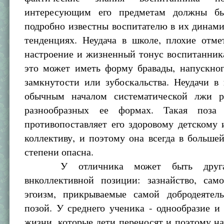
интересующим его предметам должны б
подробно известны воспитателю в их динами
тенденциях. Неудача в школе, плохие отм
настроение и жизненный тонус воспитанник
это может иметь форму бравады, напускног
замкнутости или зубоскальства. Неудачи в
обычным началом систематической лжи р
разнообразных ее формах. Такая поза 
противопоставляет его здоровому детскому
коллективу, и поэтому она всегда в больш
степени опасна.
У отличника может быть другая
внколлективной позиции: зазнайство, само
эгоизм, прикрываемые самой добродеяте
позой. У среднего ученика - однообразие и
жизни, которые дети переносят и поэтому н