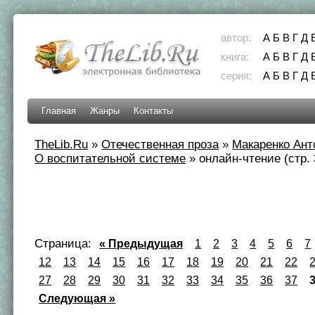
автор:
А
Б
В
Г
Д
книга:
А
Б
В
Г
Д
серия:
А
Б
В
Г
Д
Главная
Жанры
Контакты
TheLib.Ru
»
Отечественная проза
»
Макаренко Ант
О воспитательной системе
»
онлайн-чтение (стр. 
Страница:
« Предыдущая
1
2
3
4
5
6
7
12
13
14
15
16
17
18
19
20
21
22
27
28
29
30
31
32
33
34
35
36
37
Следующая »