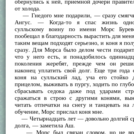
обернулись к ней, приемной дочери правите
от холода.
— Гнедого мне подарили, — сразу смягчи
Ангус. — Когда-то я спас жизнь одно
сулльскому воину по имени Морс Бурев
пообещал в благодарность вырастить для меня
таким вещам подходят серьезно, и коня я пол
сразу. Для Морса было делом чести подари
что у него есть, и понадобилось одиннадц
поколения жеребят, прежде чем он реши
наконец уплатить свой долг. Еще три года
коня на сулльский лад, уча его стойко 
прицелом, выживать в пургу, ходить по глубо
сбрасывать седока даже под ударами ст
сражаться в строю с другими конями, вын
читать отпечатки на снегу и танцевать на 
обучение, Морс прислал коня мне.
— Четырнадцать лет — довольно долгий ср
долга, — заметила Аш.
— Морс был связан словом, но не вре