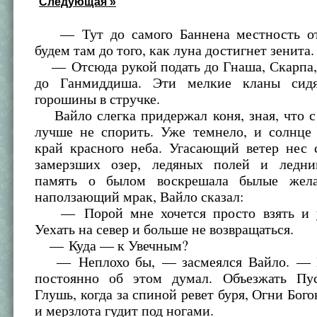
Следующая »
— Тут до самого Баннена местность от
будем там до того, как луна достигнет зенита.
— Отсюда рукой подать до Гнаша, Скарпа, 
до Ганмиддиша. Эти мелкие кланы сидя
горошины в стручке.
Вайло слегка придержал коня, зная, что с
лучше не спорить. Уже темнело, и солнце 
край красного неба. Угасающий ветер нес 
замерзших озер, ледяных полей и ледни
память о былом воскрешала былые жела
наползающий мрак, Вайло сказал:
— Порой мне хочется просто взять и уе
Уехать на север и больше не возвращаться.
— Куда — к Увечным?
— Неплохо бы, — засмеялся Вайло. — 
постоянно об этом думал. Объезжать Пу
Глушь, когда за спиной ревет буря, Огни Бого
и мерзлота гудит под ногами.