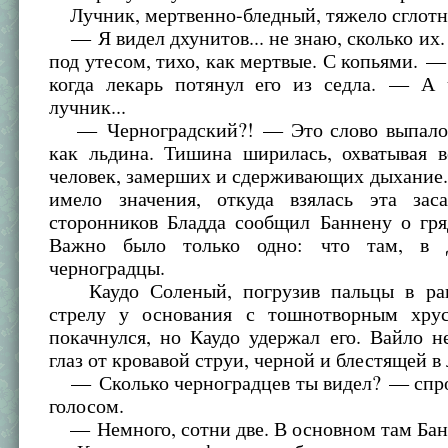
Лучник, мертвенно-бледный, тяжело сглотн
— Я видел дхунитов... не знаю, сколько их.
под утесом, тихо, как мертвые. С копьями. —
когда лекарь потянул его из седла. — А 
лучник...
— Черноградский?! — Это слово выпало 
как льдина. Тишина ширилась, охватывая в
человек, замерших и сдерживающих дыхание.
имело значения, откуда взялась эта за
сторонников Бладда сообщил Баннену о гря
Важно было только одно: что там, в д
черноградцы.
Каудо Соленый, погрузив пальцы в ран
стрелу у основания с тошнотворным хру
покачнулся, но Каудо удержал его. Вайло н
глаз от кровавой струи, черной и блестящей в
— Сколько черноградцев ты видел? — спр
голосом.
— Немного, сотни две. В основном там Бан