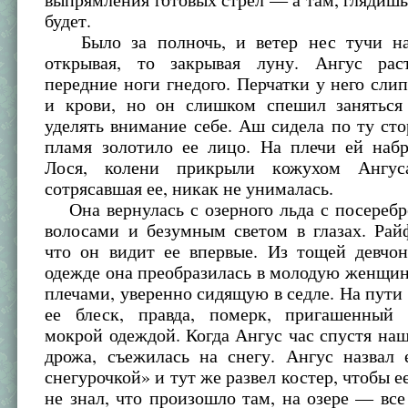
будет.
Было за полночь, и ветер нес тучи над
открывая, то закрывая луну. Ангус рас
передние ноги гнедого. Перчатки у него сли
и крови, но он слишком спешил заняться
уделять внимание себе. Аш сидела по ту сто
пламя золотило ее лицо. На плечи ей наб
Лося, колени прикрыли кожухом Ангус
сотрясавшая ее, никак не унималась.
Она вернулась с озерного льда с посереб
волосами и безумным светом в глазах. Рай
что он видит ее впервые. Из тощей девчо
одежде она преобразилась в молодую женщи
плечами, уверенно сидящую в седле. На пути 
ее блеск, правда, померк, пригашенный
мокрой одеждой. Когда Ангус час спустя наш
дрожа, съежилась на снегу. Ангус назвал 
снегурочкой» и тут же развел костер, чтобы е
не знал, что произошло там, на озере — все