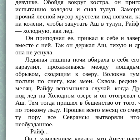
девушке. Обойдя вокруг костра, он приг
испытанию холодом и снял тулуп. Замер
прочий лесной мусор хрустели под ногами, ка
на колени, чтобы закутать Аш в тулуп, Райф
— холодную, как лед.
Он приподнял ее, прижал к себе и завер
вместе с ней. Так он держал Аш, тихую и 
она не уснула.
Ледяная тишина ночи вбирала в себя его
караулил, прохаживаясь между лошад
обрывом, сходящим к озеру. Волокна ту
ползли по снегу, как змеи. Сквозь редкие
месяц. Райфу вспомнился случай, когда Др
под лед на Холодном озере и он отогревал е
Аш. Тем тогда пришел в бешенство от того, 
по тонкому льду. Прошел всего месяц со сме
ту пору все Севрансы вытворяли что
необузданное.
— Райф...
Он с удивлением увидел, что Ангус нагну