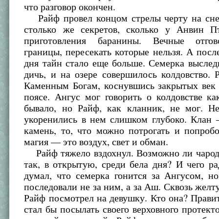
что разговор окончен.
Райф провел концом стрелы черту на снег
столько же секретов, сколько у Анвин П
приготовления баранины. Вечные отгов
границы, пересекать которые нельзя. А посл
дня тайн стало еще больше. Семерка выслед
дичь, и на озере совершилось колдовство. 
Каменным Богам, коснувшись закрытых век 
поясе. Ангус мог говорить о колдовстве к
бывало, но Райф, как кланник, не мог. Н
укоренились в нем слишком глубоко. Клан 
камень, то, что можно потрогать и попробо
магия — это воздух, свет и обман.
Райф тяжело вздохнул. Возможно ли чароде
так, в открытую, среди бела дня? И чего р
думал, что семерка гонится за Ангусом, н
последовали не за ним, а за Аш. Сквозь желт
Райф посмотрел на девушку. Кто она? Прави
стал бы посылать своего верховного протекто