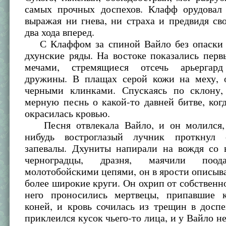
самых прочных доспехов. Клафф орудовал
выражая ни гнева, ни страха и предвидя св
два хода вперед.
С Клаффом за спиной Вайло без опаски 
дхунские ряды. На востоке показались пер
мечами, стремящиеся отсечь арьергард
дружины. В плащах серой кожи на меху, 
черными клинками. Спускаясь по склону,
мерную песнь о какой-то давней битве, ког
окрасилась кровью.
Песня отвлекала Вайло, и он молился, 
нибудь востроглазый лучник проткнул 
запевалы. Дхуниты напирали на вождя со в
черноградцы, дразня, маячили поода
молотобойскими цепями, он в ярости описыв
более широкие круги. Он охрип от собственн
него проносились мертвецы, припавшие 
коней, и кровь сочилась из трещин в досп
приклеился кусок чьего-то лица, и у Вайло н