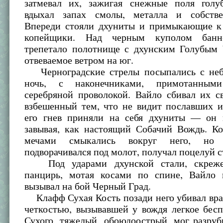
затмевал их, зажигая снежные поля голу
вдыхал запах смолы, металла и собстве
Впереди стояли дхуниты и примыкающие к
копейщики. Над черным куполом банн
трепетало полотнище с дхунским Голубым 
отвеваемое ветром на юг.
Черноградские стрелы посыпались с неб
ночь, с наконечниками, примотанным
серебряной проволокой. Вайло сбивал их с
взбешенный тем, что не видит пославших и
его гнев приняли на себя дхуниты — он 
завывая, как настоящий Собачий Вождь. К
мечами смыкались вокруг него, но 
подворачивался под молот, получал поцелуй с
Под ударами дхунской стали, скреже
панцирь, мотая косами по спине, Вайло 
вызывал на бой Черный Град.
Клафф Сухая Кость позади него убивал вра
четкостью, вызывавшей у вождя легкое бес
Сухого, тяжелый, обоюдоострый, мог разруб