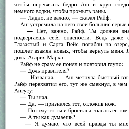
чтобы перевязать бедро Аш и круп гнед
немного водки, чтобы промыть раны.
— Ладно, не важно, — сказал Райф.
Аш устремила на него свои большие серые г
— Нет, важно, Райф. Ты должен знат
подвергаешь себя опасности. Ведь даже
Глазастый и Сарга Вейс погибли на озере
пошлет взамен новых, чтобы вернуть меня. 
дочь, Асария Марка.
Райф не сразу ее понял и повторил глупо:
— Дочь правителя?
— Названая. — Аш метнула быстрый взгл
Райф перехватил его, тут же смекнул, в чем 
Ангусу:
— Ты знал.
— Да, — признался тот, отложив нож.
— Потому-то ты и бросился спасать ее там,
— А ты как думаешь?
— Я думаю, что всей правды ты мне 