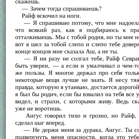
скажешь.
— Зачем тогда спрашиваешь?
Райф вскочил на ноги.
— Я спрашиваю потому, что мне надоела
что всякий раз, как я подбираюсь к пр
отталкиваешь. Мы с тобой родня, но ты мне н
вот я шел за тобой слепо и слепо тебе доверя
конце концов мне сказала Аш, а не ты.
— Я ни разу не солгал тебе, Райф Севр
быть уверен, — а если и умалчивал о чем-то
же пользы. Я многое держал про себя толь
некоторые вещи лучше не знать. Я несу тя
правда, которую я утаиваю, достается дорого
я был бы родич, если бы взвалил на тебя все 
видел, и страхи, с которыми живу. Ведь ск
уже не воротишь.
Ангус говорил тихо и грозно, но Райф, 
сделал шаг вперед.
— Не держи меня за дурака, Ангус. Ты со
подвергнуть меня опасности, когда это теб