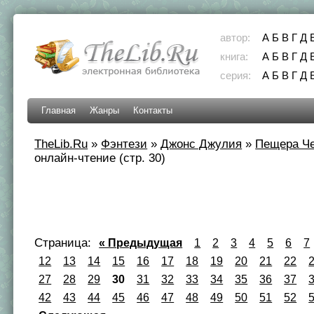
автор:
А
Б
В
Г
Д
книга:
А
Б
В
Г
Д
серия:
А
Б
В
Г
Д
Главная
Жанры
Контакты
TheLib.Ru
»
Фэнтези
»
Джонс Джулия
»
Пещера Че
онлайн-чтение (стр. 30)
Страница:
« Предыдущая
1
2
3
4
5
6
7
12
13
14
15
16
17
18
19
20
21
22
27
28
29
30
31
32
33
34
35
36
37
42
43
44
45
46
47
48
49
50
51
52