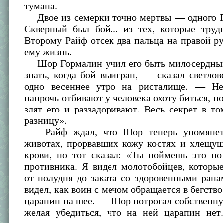
тумана.
Двое из семерки точно мертвы — одного Р
Скверный был бой... из тех, которые труд
Второму Райф отсек два пальца на правой ру
ему жизнь.
Шор Гормалин учил его быть милосердны
знать, когда бой выигран, — сказал светло
одно весеннее утро на ристалище. — Не
напрочь отбивают у человека охоту биться, но
злят его и раззадоривают. Весь секрет в то
разницу».
Райф ждал, что Шор теперь упомянет
животах, прорвавших кожу костях и хлещущ
крови, но тот сказал: «Ты поймешь это по
противника. Я видел молотобойцев, которы
от полудня до заката со здоровенными рана
видел, как воин с мечом обращается в бегство
царапин на шее. — Шор потрогал собственн
желая убедиться, что на ней царапин не