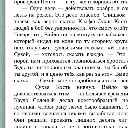
проворчал Пенго, — и тут же говоришь об отх
— Одно дело — действовать храбро, и со
лезть на рожон. Это дело опасное. Слишком
знаем, как верно сказал Клафф Сухая Кост
людей в бой без уверенности, что смогу отойт
Говоря это, Вайло ни на минуту не забывал 
который сидел на коне по ту сторону круг
него голубыми сулльскими глазами. «Я знаю
Сухой, — хотелось сказать вождю. — Это 
порой нам приходится повиноваться ярости, 
Будь ты чистокровным кланником, ты бы об
ты другой, и я ценю тебя как раз за это». Вме
сказал: — Сухой, мне понадобишься ты и тво
Сухая Кость кивнул. Вайло вы
довольствоваться этим — на большее времени
Каудо Соленый делал крестообразный на
лучника, чтобы рану легче было зашивать,
со своими военачальниками выработал поря
Они решили проехать лишних десять лиг
долине с запада, а не с юго-востока, как