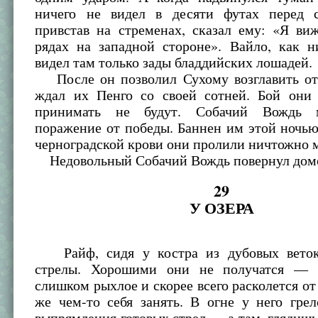
ничего не видел в десяти футах перед 
привстав на стременах, сказал ему: «Я ви
рядах на западной стороне». Вайло, как н
видел там только зады бладдийских лошадей.
После он позволил Сухому возглавить отх
ждал их Пенго со своей сотней. Бой они
принимать не будут. Собачий Вождь 
поражение от победы. Баннен им этой ночью 
черноградской крови они пролили ничтожно 
Недовольный Собачий Вождь повернул дом
29
У ОЗЕРА
Райф, сидя у костра из дубовых веток,
стрелы. Хорошими они не получатся — д
слишком рыхлое и скорее всего расколется от 
же чем-то себя занять. В огне у него гре
выпрямления готовых стрел — а там, глядишь