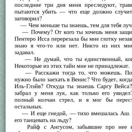
последние три дня меня преследуют, трав
пытаются убить — что еще должно случит
заговорил?
— Чем меньше ты знаешь, тем для тебя луч
— Почему? От кого ты хочешь меня защи
Пентеро Исса перерезала бы мне глотку незав
знаю я что-то или нет. Никто из них мн
задавал.
— Не думай, что ты единственный, кого
Некоторые из этих тайн мне не принадлежат.
— Расскажи тогда то, что можешь. Поч
нужно было заехать в Венис? Что будет, когд
Иль-Глэйв? Откуда ты знаешь Саргу Вейса
забрал у меня лук, как только его увиде
полный колчан стрел, и я мог бы перес
остальных.
— И еще гнедой, — тихо вмешалась Аш. 
его танцевать на льду?
Райф с Ангусом, забывшие про нее в