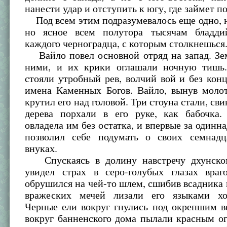
нанести удар и отступить к югу, где займет 
Под всем этим подразумевалось еще одно, 
но ясное всем полутора тысячам бладди
каждого черноградца, с которым столкнешься
Вайло повел основной отряд на запад. Зем
ними, и их крики оглашали ночную тишь
стояли утробный рев, волчий вой и без ко
имена Каменных Богов. Вайло, вынув молот
крутил его над головой. Три стоуна стали, св
дерева порхали в его руке, как бабочка
овладела им без остатка, и впервые за одинна
позволил себе подумать о своих семнад
внуках.
Спускаясь в долину навстречу дхунском
увидел страх в серо-голубых глазах враг
обрушился на чей-то шлем, сшибив всадника 
вражеских мечей лизали его языками хо
Черные ели вокруг гнулись под окрепшим в
вокруг банненского дома пылали красным о