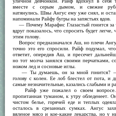
уличной девчонкой. Райф вдохнул в себя 
вместе с серым дымом, и свежие руб
натянулись. Швы Ангус ему уже снял, и ос
напоминали Райфу бугры на запястьях вдов.
— Почему Марафис Глазастый гонится за
вдруг показалось, что спросить будет легче, 
этим голову.
Вопрос предназначался Аш, но плечи Ангус
точно это его спросили. Райф подумал, чт
ответит, опередив Аш, и пресечет дальней
но тот молча занялся своими перчатками, с
ножом лед и сосновые иглы.
— Ты думаешь, он за мной гонится? 
голову с колен. Ее лоб блестел от пота, и 
самые незначительные, казались слабыми и 
Райф уже пожалел о своем вопросе.
пропитанная туманом, к утру обледенеет. О
чистом белье, горячей еде и теплых одеял
осталось в срезанных сумках. Ангус зах
вяленое мясо и кое-какие лекарства, но у н