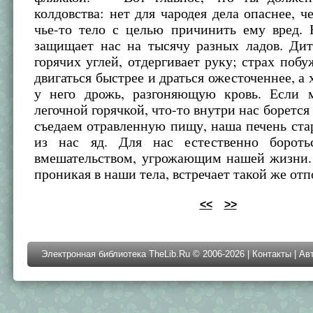
колдовства: нет для чародея дела опаснее, ч
чье-то тело с целью причинить ему вред. 
защищает нас на тысячу разных ладов. Дит
горячих углей, отдергивает руку; страх побу
двигаться быстрее и драться ожесточеннее, а 
у него дрожь, разгоняющую кровь. Если 
легочной горячкой, что-то внутри нас борется
съедаем отравленную пищу, наша печень ста
из нас яд. Для нас естественно бороть
вмешательством, угрожающим нашей жизни. 
проникая в наши тела, встречает такой же отп
<<
>>
Электронная библиотека TheLib.Ru © 2006-2026 |
Контакты
|
Ав