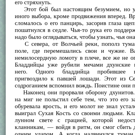
его стряхнуть.
Этот бой был настоящим безумием, но у
иного выбора, кроме продвижения вперед. В
сломалось о его панцирь, засорив глаза ще
пошатнулся в седле. Чья-то рука его подде
надо было оглядываться, чтобы узнать, чья она
С севера, от Волчьей реки, пополз туман
поле, где перемешались свои и чужие. Ва
немилосердную ломоту в плече, все же не о
Бладдийцы уже рубили мечами дхунские 
него. Одного бладдийца пробившее г
пригвоздило к павшей лошади. Этот из Се
содроганием вспомнил вождь. Поистине они 
Наконец они прорвали оборону дхунитов..
на миг не польстил себе тем, что это его за
обуревала ярость, и его молот не знал устал
выиграл Сухая Кость со своими людьми. Кл
лунном свете с грацией, которой недос
кланникам, — войдя в ритм, он смог сбить 
одним ударом. А когда надвинулся туман