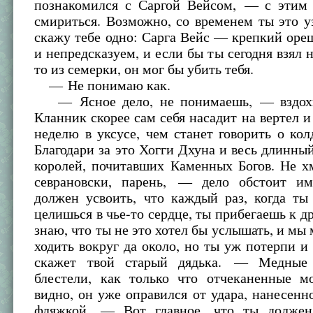
познакомился с Саргой Вейсом, — с этим 
смириться. Возможно, со временем ты это у
скажу тебе одно: Сарга Вейс — крепкий оре
и непредсказуем, и если бы ты сегодня взял н
то из семерки, он мог бы убить тебя.
— Не понимаю как.
— Ясное дело, не понимаешь, — вздох
Кланник скорее сам себя насадит на вертел и
неделю в уксусе, чем станет говорить о кол
Благодари за это Хогги Дхуна и весь длинны
королей, почитавших Каменных Богов. Не х
севрановски, парень, — дело обстоит и
должен усвоить, что каждый раз, когда ты
целишься в чье-то сердце, ты прибегаешь к др
знаю, что ты не это хотел бы услышать, и мы 
ходить вокруг да около, но ты уж потерпи и
скажет твой старый дядька. — Медные 
блестели, как только что отчеканенные 
видно, он уже оправился от удара, нанесенн
фляжкой. — Вот главное, что ты должен