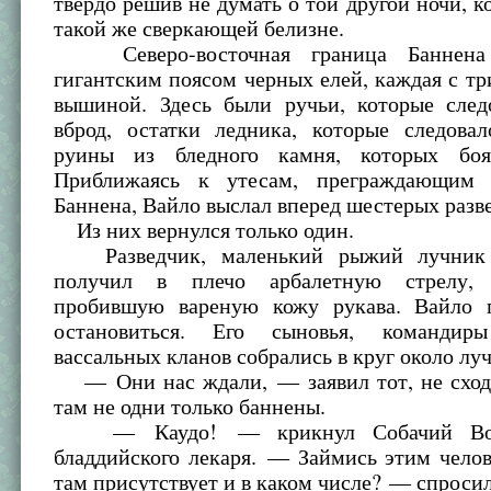
твердо решив не думать о той другой ночи, ко
такой же сверкающей белизне.
Северо-восточная граница Баннена о
гигантским поясом черных елей, каждая с тр
вышиной. Здесь были ручьи, которые след
вброд, остатки ледника, которые следовал
руины из бледного камня, которых боя
Приближаясь к утесам, преграждающим
Баннена, Вайло выслал вперед шестерых разв
Из них вернулся только один.
Разведчик, маленький рыжий лучник 
получил в плечо арбалетную стрелу,
пробившую вареную кожу рукава. Вайло 
остановиться. Его сыновья, команди
вассальных кланов собрались в круг около лу
— Они нас ждали, — заявил тот, не сход
там не одни только баннены.
— Каудо! — крикнул Собачий Вожд
бладдийского лекаря. — Займись этим чело
там присутствует и в каком числе? — спросил