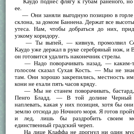
Каудо поднес флягу к губам раненого, но 
ее.
— Они заняли выгодную позицию в горле 
склона, за домом Баннена. Держат все высоты
утеса. Нам, чтобы добраться до них, прид
узкому коридору.
— Ты выпей, — кивнув, промолвил Со
Каудо уже держал в руке серебряный нож, и В
он готовится удалить наконечник стрелы.
— Надо поворачивать назад, — каким-т
голосом сказал Сухая Кость. — Мы не знае
там. Они хорошо закрепились, местность им
кони не ехали пять часов кряду.
— Мы не станем поворачивать, бастард
Пенго Бладд. — В той долине Черный
наплевать, какая у них позиция, хотя бы он
землю отсюда до Ночного моря. Я готов пройт
и лед, лишь бы раздробить своим мо
единственный градский череп.
На лице Клаффа не дрогнул ни один мус