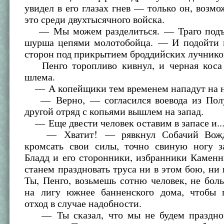
увидел в его глазах гнев — только он, возмо
это среди двухтысячного войска.
— Мы можем разделиться. — Траго подъе
шурша цепями молотобойца. — И подойти к
сторон под прикрытием броддийских лучнико
Пенго торопливо кивнул, и черная коса 
шлема.
— А копейщики тем временем нападут на н
— Верно, — согласился воевода из Полу
другой отряд с копьями вышлем на запад.
— Еще двести человек оставим в запасе и..
— Хватит! — рявкнул Собачий Вожд
кромсать свои силы, точно свиную ногу 
Бладд и его сторонники, избранники Каменн
станем праздновать труса ни в этом бою, ни
Ты, Пенго, возьмешь сотню человек, не бол
на лигу южнее банненского дома, чтобы
отход в случае надобности.
— Ты сказал, что мы не будем празднов