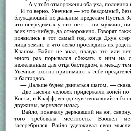
— А у тебя отморожены оба уха, половина п
И то верно. Увечные — это бездомный, без
блуждающий по дальним пределам Пустых Зе
что невредимых у них нет — ни мужчин, н
всех что-нибудь да отморожено. Говорят такж
появились в тот самый год, когда Дхун сте
лица земли, и что легко проследить их родс
Кланом. Вайло не знал, правда это или не
много раз порывался сбежать к ним на 
нежеланным для отца бастардом, а между тем 
Увечные охотно принимают к себе предателе
и бастардов.
— Дальше будем двигаться шагом, — сказа
Две тысячи человек придержали коней по 
Кости, и Клафф, всегда чувствовавший себя не
дружины, вернулся назад.
Вайло, поначалу державший на юг, свернул
того требовала местность. Взошел м
засеребрился. Вайло удерживал свои мысли