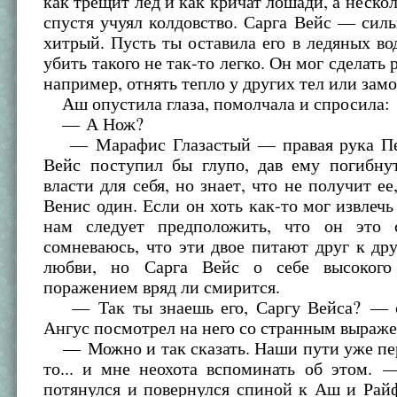
как трещит лед и как кричат лошади, а неско
спустя учуял колдовство. Сарга Вейс — сил
хитрый. Пусть ты оставила его в ледяных во
убить такого не так-то легко. Он мог сделать
например, отнять тепло у других тел или замо
Аш опустила глаза, помолчала и спросила:
— А Нож?
— Марафис Глазастый — правая рука Пен
Вейс поступил бы глупо, дав ему погибнут
власти для себя, но знает, что не получит ее
Венис один. Если он хоть как-то мог извлечь
нам следует предположить, что он это 
сомневаюсь, что эти двое питают друг к др
любви, но Сарга Вейс о себе высоког
поражением вряд ли смирится.
— Так ты знаешь его, Саргу Вейса? — с
Ангус посмотрел на него со странным выраж
— Можно и так сказать. Наши пути уже пер
то... и мне неохота вспоминать об этом. 
потянулся и повернулся спиной к Аш и Райф