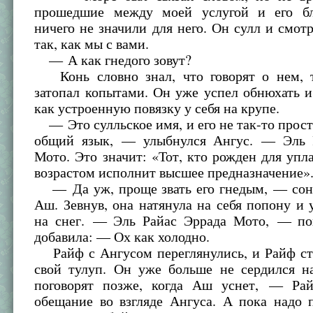
прошедшие между моей услугой и его бл
ничего не значили для него. Он сулл и смот
так, как мы с вами.
— А как гнедого зовут?
Конь словно знал, что говорят о нем, 
затопал копытами. Он уже успел обнюхать и
как устроенную повязку у себя на крупе.
— Это сулльское имя, и его не так-то прост
общий язык, — улыбнулся Ангус. — Эль 
Мото. Это значит: «Тот, кто рожден для упла
возрастом исполнит высшее предназначение»
— Да уж, проще звать его гнедым, — сон
Аш. Зевнув, она натянула на себя попону и 
на снег. — Эль Райас Эррада Мото, — по
добавила: — Ох как холодно.
Райф с Ангусом переглянулись, и Райф ста
свой тулуп. Он уже больше не сердился н
поговорят позже, когда Аш уснет, — Ра
обещание во взгляде Ангуса. А пока надо 