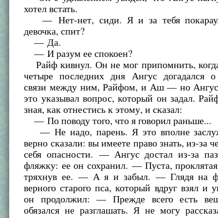
хотел встать.
— Нет-нет, сиди. Я и за тебя покарау
девочка, спит?
— Да.
— И разум ее спокоен?
Райф кивнул. Он не мог припомнить, когда
четыре последних дня Ангус догадался о
связи между ним, Райфом, и Аш — но Ангус
это указывал вопрос, который он задал. Рай
зная, как отнестись к этому, и сказал:
— По поводу того, что я говорил раньше...
— Не надо, парень. Я это вполне заслу
верно сказали: вы имеете право знать, из-за ч
себя опасности. — Ангус достал из-за па
фляжку: ее он сохранил. — Пуста, проклятая
тряхнув ее. — А я и забыл. — Глядя на ф
верного старого пса, который вдруг взял и у
он продолжил: — Прежде всего есть вещ
обязался не разглашать. Я не могу рассказ