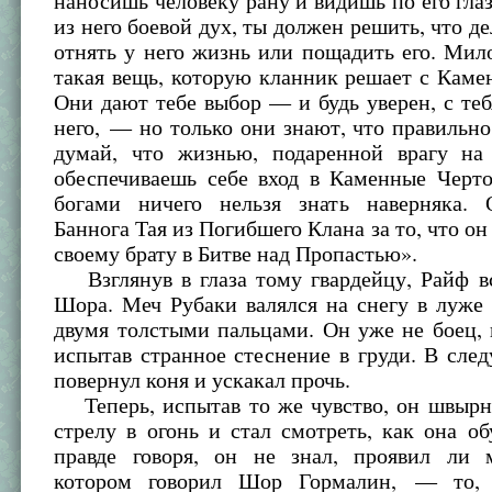
наносишь человеку рану и видишь по его гла
из него боевой дух, ты должен решить, что д
отнять у него жизнь или пощадить его. Ми
такая вещь, которую кланник решает с Кам
Они дают тебе выбор — и будь уверен, с теб
него, — но только они знают, что правильно,
думай, что жизнью, подаренной врагу на
обеспечиваешь себе вход в Каменные Черт
богами ничего нельзя знать наверняка.
Баннога Тая из Погибшего Клана за то, что он
своему брату в Битве над Пропастью».
Взглянув в глаза тому гвардейцу, Райф в
Шора. Меч Рубаки валялся на снегу в луже
двумя толстыми пальцами. Он уже не боец,
испытав странное стеснение в груди. В сл
повернул коня и ускакал прочь.
Теперь, испытав то же чувство, он швыр
стрелу в огонь и стал смотреть, как она об
правде говоря, он не знал, проявил ли 
котором говорил Шор Гормалин, — то, 