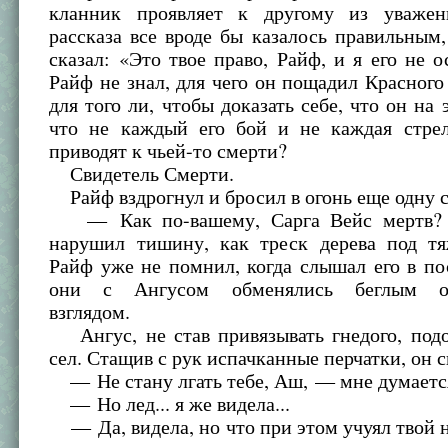
кланник проявляет к другому из уважен
рассказа все вроде бы казалось правильным
сказал: «Это твое право, Райф, и я его не 
Райф не знал, для чего он пощадил Красног
для того ли, чтобы доказать себе, что он на 
что не каждый его бой и не каждая стре
приводят к чьей-то смерти?
Свидетель Смерти.
Райф вздрогнул и бросил в огонь еще одну с
— Как по-вашему, Сарга Вейс мертв?
нарушил тишину, как треск дерева под тя
Райф уже не помнил, когда слышал его в по
они с Ангусом обменялись беглым об
взглядом.
Ангус, не став привязывать гнедого, под
сел. Стащив с рук испачканные перчатки, он с
— Не стану лгать тебе, Аш, — мне думается
— Но лед... я же видела...
— Да, видела, но что при этом учуял твой 