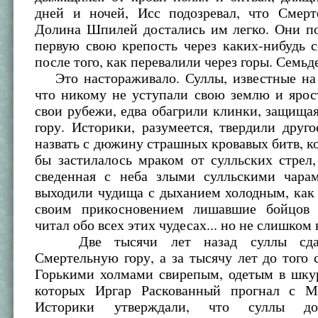
дней и ночей, Исс подозревал, что Смерт
Долина Шпилей достались им легко. Они по
первую свою крепость через каких-нибудь 
после того, как перевалили через горы. Семьд
Это настораживало. Суллы, известные на 
что никому не уступали свою землю и ярос
свои рубежи, едва обагрили клинки, защищ
гору. Историки, разумеется, твердили друг
назвать с дюжину страшных кровавых битв, ко
бы застилалось мраком от сулльских стрел,
сведенная с неба злыми сулльскими чара
выходили чудища с дыханием холодным, как
своим прикосновением лишавшие бойцов 
читал обо всех этих чудесах... но не слишком 
Две тысячи лет назад суллы сдал
Смертельную гору, а за тысячу лет до того 
Горькими холмами свирепым, одетым в шку
которых Иргар Раскованный прогнал с М
Историки утверждали, что суллы до