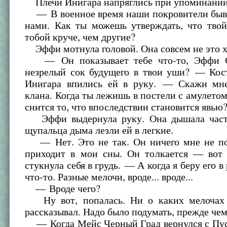
Плечи Инигара напряглись при упоминании
— В военное время наши покровители быв
нами. Как ты можешь утверждать, что твой
тобой круче, чем другие?
Эффи мотнула головой. Она совсем не это хо
— Он показывает тебе что-то, Эффи С
незрелый сок будущего в твои уши? — Кос
Инигара впились ей в руку. — Скажи мне
клана. Когда ты лежишь в постели с амулетом 
снится то, что впоследствии становится явью
Эффи выдернула руку. Она дышала часто
щупальца дыма лезли ей в легкие.
— Нет. Это не так. Он ничего мне не по
приходит в мои сны. Он толкается — во
стукнула себя в грудь. — А когда я беру его в
что-то. Разные мелочи, вроде... вроде...
— Вроде чего?
Ну вот, попалась. Ни о каких мелочах 
рассказывал. Надо было подумать, прежде чем
— Когда Мейс Черный Град вернулся с Пус