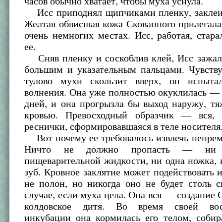
часов обычно хватает, чтобы муха уснула.
Исс приподнял щипчиками пленку, закле
Желтая обвисшая кожа Скованного прилегала
очень немногих местах. Исс, работая, стара
ее.
Сняв пленку и соскоблив клей, Исс зажал
большим и указательным пальцами. Чувству
тулово мухи скользит вверх, он испыта
волнения. Она уже полностью окуклилась —
дней, и она прогрызла бы выход наружу, тя
кровью. Превосходный образчик — вся, 
реснички, сформировавшаяся в теле носителя
Вот почему ее требовалось извлечь непрем
Ничто не должно пропасть — ни 
пищеварительной жидкости, ни одна ножка,
зуб. Кровное заклятие может подействовать и
не полон, но никогда оно не будет столь 
случае, если муха цела. Она вся — создание С
колдовское дитя. Во время своей вос
инкубации она кормилась его телом, собир