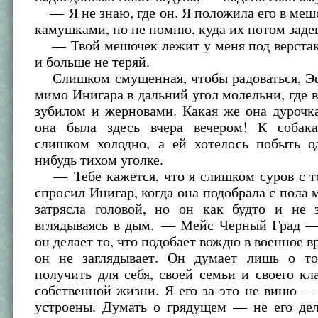
— Я не знаю, где он. Я положила его в меш
камушками, но не помню, куда их потом заде
— Твой мешочек лежит у меня под верстако
и больше не теряй.
Слишком смущенная, чтобы радоваться, 
мимо Инигара в дальний угол молельни, где в
зубилом и жерновами. Какая же она дурочк
она была здесь вчера вечером! К собак
слишком холодно, а ей хотелось побыть о
нибудь тихом уголке.
— Тебе кажется, что я слишком суров с т
спросил Инигар, когда она подобрала с пола
затрясла головой, но он как будто и не з
вглядываясь в дым. — Мейс Черный Град —
он делает то, что подобает вождю в военное в
он не заглядывает. Он думает лишь о т
получить для себя, своей семьи и своего кл
собственной жизни. Я его за это не виню —
устроены. Думать о грядущем — не его де