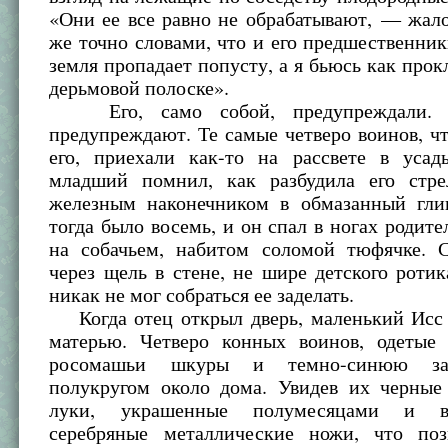
«Они ее все равно не обрабатывают, — жал
же точно словами, что и его предшественн
земля пропадает попусту, а я бьюсь как прок
дерьмовой полоске».
Его, само собой, предупреждали. С
предупреждают. Те самые четверо воинов, ч
его, приехали как-то на рассвете в усад
младший помнил, как разбудила его стре
железным наконечником в обмазанный гли
тогда было восемь, и он спал в ногах родите
на собачьем, набитом соломой тюфячке. С
через щель в стене, не шире детского рот
никак не мог собраться ее заделать.
Когда отец открыл дверь, маленький Исс 
матерью. Четверо конных воинов, одетые
росомашьи шкуры и темно-синюю за
полукругом около дома. Увидев их черные
луки, украшенные полумесяцами и в
серебряные металлические ножи, что поз