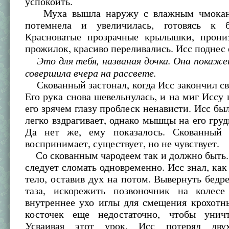
успокоить.
Муха вышла наружу с влажным чмокан
потемнела и увеличилась, готовясь к б
Красноватые прозрачные крылышки, прони
прожилок, красиво переливались. Исс поднес е
Это для тебя, названая дочка. Она покаж
совершила вчера на рассвете.
Скованный застонал, когда Исс закончил с
Его рука снова шевельнулась, и на миг Иссу
его зрячем глазу проблеск ненависти. Исс был
легко вздрагивает, однако мышцы на его груд
Да нет же, ему показалось. Скованный 
воспринимает, существует, но не чувствует.
Со скованным чародеем так и должно быть. 
следует сломать одновременно. Исс знал, как
тело, оставив дух на потом. Вывернуть бедр
таза, искорежить позвоночник на колес
внутреннее ухо иглы для смещения крохотн
косточек еще недостаточно, чтобы унич
Усваивая этот урок, Исс потерял дву