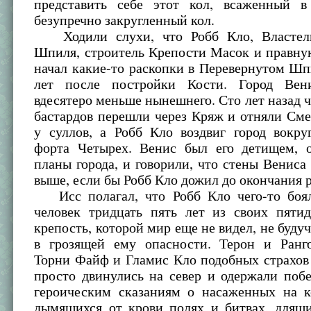
представить себе этот кол, всаженный в
безупречно закругленный кол.
Ходили слухи, что Робб Кло, Властели
Шпиля, строитель Крепости Масок и правну
начал какие-то раскопки в Перевернутом Шп
лет после постройки Кости. Город Вен
вдесятеро меньше нынешнего. Сто лет назад ч
бастардов перешли через Кряж и отняли См
у суллов, а Робб Кло воздвиг город вокру
форта Четырех. Венис был его детищем, 
планы города, и говорили, что стены Вениса
выше, если бы Робб Кло дожил до окончания р
Исс полагал, что Робб Кло чего-то боял
человек тридцать пять лет из своих пятид
крепость, которой мир еще не видел, не буд
в грозящей ему опасности. Терон и Ранг
Торни Файф и Гламис Кло подобных страхов
просто двинулись на север и одержали поб
героическим сказаниям о насаженных на к
дымящихся от крови полях и битвах, длящи