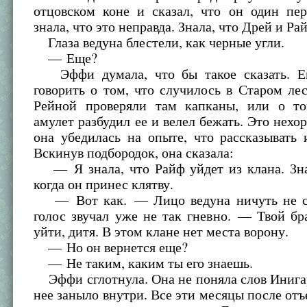
отцовском коне и сказал, что он один пер
знала, что это неправда. Знала, что Дрей и Ра
Глаза ведуна блестели, как черные угли.
— Еще?
Эффи думала, что бы такое сказать. Ей
говорить о том, что случилось в Старом лес
Рейной проверяли там капканы, или о то
амулет разбудил ее и велел бежать. Это нехо
она убедилась на опыте, что рассказывать 
Вскинув подбородок, она сказала:
— Я знала, что Райф уйдет из клана. Знал
когда он принес клятву.
— Вот как. — Лицо ведуна ничуть не см
голос звучал уже не так гневно. — Твой б
уйти, дитя. В этом клане нет места ворону.
— Но он вернется еще?
— Не таким, каким ты его знаешь.
Эффи сглотнула. Она не поняла слов Инигар
нее заныло внутри. Все эти месяцы после отъ