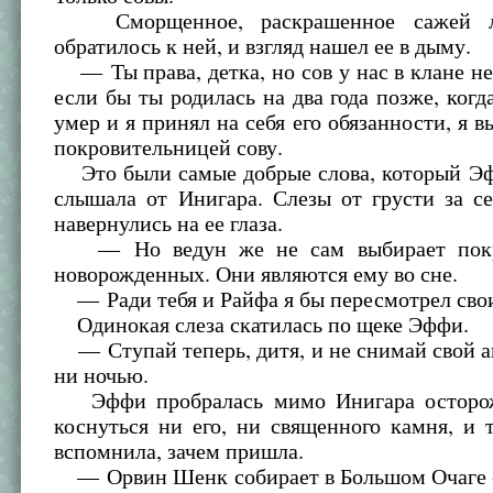
Сморщенное, раскрашенное сажей л
обратилось к ней, и взгляд нашел ее в дыму.
— Ты права, детка, но сов у нас в клане не
если бы ты родилась на два года позже, когд
умер и я принял на себя его обязанности, я в
покровительницей сову.
Это были самые добрые слова, который Эф
слышала от Инигара. Слезы от грусти за с
навернулись на ее глаза.
— Но ведун же не сам выбирает покр
новорожденных. Они являются ему во сне.
— Ради тебя и Райфа я бы пересмотрел сво
Одинокая слеза скатилась по щеке Эффи.
— Ступай теперь, дитя, и не снимай свой а
ни ночью.
Эффи пробралась мимо Инигара осторож
коснуться ни его, ни священного камня, и 
вспомнила, зачем пришла.
— Орвин Шенк собирает в Большом Очаге с