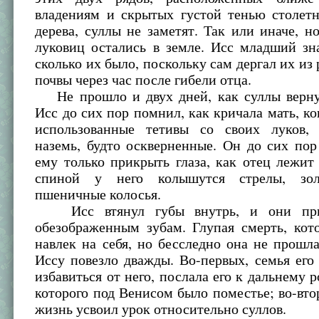
владениям и скрытых густой тенью столетн
дерева, суллы не заметят. Так или иначе, н
луковиц остались в земле. Исс младший зн
сколько их было, поскольку сам дергал их из
почвы через час после гибели отца.
Не прошло и двух дней, как суллы верну
Исс до сих пор помнил, как кричала мать, ког
использованные тетивы со своих луков,
наземь, будто оскверненные. Он до сих пор
ему только прикрыть глаза, как отец лежит
спиной у него колышутся стрелы, зол
пшеничные колосья.
Исс втянул губы внутрь, и они при
обезображенным зубам. Глупая смерть, кот
навлек на себя, но бесследно она не прошла
Иссу повезло дважды. Во-первых, семья его
избавиться от него, послала его к дальнему р
которого под Венисом было поместье; во-вто
жизнь усвоил урок относительно суллов.