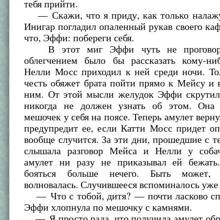
тебя прийти.
— Скажи, что я приду, как только нала
Инигар погладил опаленный рукав своего ка
что, Эффи: побереги себя.
В этот миг Эффи чуть не проговори
облегчением было бы рассказать кому-ни
Нелли Мосс приходил к ней среди ночи. То
честь обяжет брата пойти прямо к Мейсу и 
ним. От этой мысли желудок Эффи скрутил
никогда не должен узнать об этом. Она 
мешочек у себя на поясе. Теперь амулет верну
предупредит ее, если Катти Мосс придет опя
вообще случится. За эти дни, прошедшие с те
слышала разговор Мейса и Нелли у собач
амулет ни разу не приказывал ей бежать
бояться больше нечего. Быть может,
волновалась. Случившееся вспоминалось уже 
— Что с тобой, дитя? — почти ласково сп
Эффи хлопнула по мешочку с камнями.
— Я просто рада, что получила амулет обр