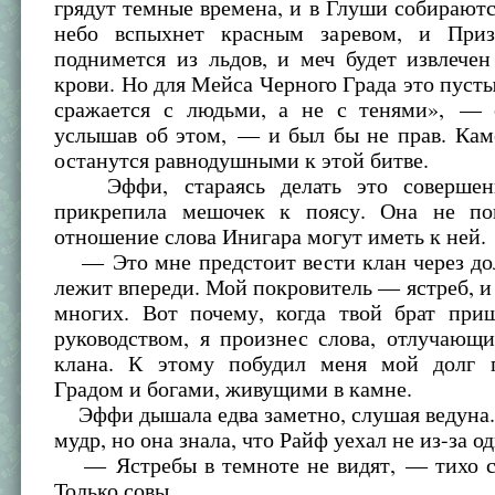
грядут темные времена, и в Глуши собираютс
небо вспыхнет красным заревом, и Приз
поднимется из льдов, и меч будет извлече
крови. Но для Мейса Черного Града это пусты
сражается с людьми, а не с тенями», — 
услышав об этом, — и был бы не прав. Кам
останутся равнодушными к этой битве.
Эффи, стараясь делать это совершен
прикрепила мешочек к поясу. Она не по
отношение слова Инигара могут иметь к ней.
— Это мне предстоит вести клан через дол
лежит впереди. Мой покровитель — ястреб, и
многих. Вот почему, когда твой брат при
руководством, я произнес слова, отлучающи
клана. К этому побудил меня мой долг 
Градом и богами, живущими в камне.
Эффи дышала едва заметно, слушая ведуна.
мудр, но она знала, что Райф уехал не из-за од
— Ястребы в темноте не видят, — тихо с
Только совы.