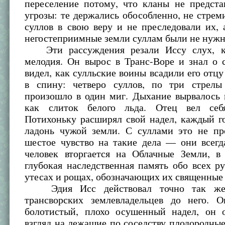
переселение потому, что кланы не предста
угрозы: те держались обособленно, не стрем
суллов в свою веру и не преследовали их,
негостеприимные земли суллам были не нужн
Эти рассуждения резали Иссу слух, к
мелодия. Он вырос в Транс-Воре и знал о 
видел, как сулльские воины всадили его отц
в спину: четверо суллов, по три стрел
произошло в один миг. Дыхание вырвалось 
как слиток белого льда. Отец вел себ
Потихоньку расширял свой надел, каждый г
ладонь чужой земли. С суллами это не пр
шестое чувство на такие дела — они всегд
человек вторгается на Облачные Земли, в
глубокая наследственная память обо всех ру
утесах и рощах, обозначающих их священные
Эдия Исс действовал точно так же,
трансворских землевладельцев до него. О
болотистый, плохо осушенный надел, он 
взгляд на лежащие по соседству плодородные