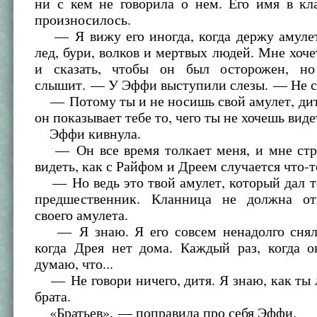
ни с кем не говорила о нем. Его имя в кл
произносилось.
— Я вижу его иногда, когда держу амулет
лед, бури, волков и мертвых людей. Мне хочет
и сказать, чтобы он был осторожен, н
слышит. — У Эффи выступили слезы. — Не 
— Потому ты и не носишь свой амулет, дит
он показывает тебе то, чего ты не хочешь виде
Эффи кивнула.
— Он все время толкает меня, и мне стр
видеть, как с Райфом и Дреем случается что-т
— Но ведь это твой амулет, который дал т
предшественник. Кланница не должна от
своего амулета.
— Я знаю. Я его совсем ненадолго сняла
когда Дрея нет дома. Каждый раз, когда о
думаю, что...
— Не говори ничего, дитя. Я знаю, как ты
брата.
«Братьев», — поправила про себя Эффи.