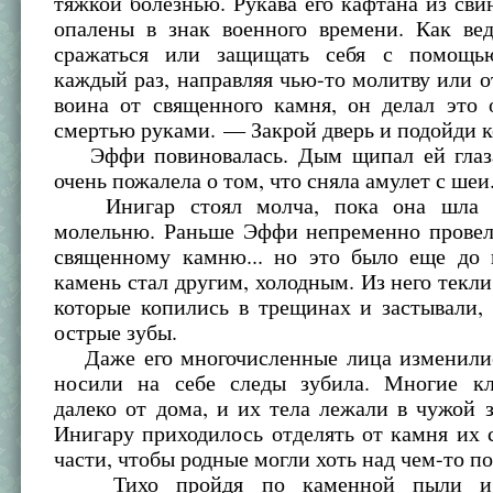
тяжкой болезнью. Рукава его кафтана из св
опалены в знак военного времени. Как ве
сражаться или защищать себя с помощь
каждый раз, направляя чью-то молитву или 
воина от священного камня, он делал это
смертью руками. — Закрой дверь и подойди к
Эффи повиновалась. Дым щипал ей глаза
очень пожалела о том, что сняла амулет с шеи
Инигар стоял молча, пока она шла к
молельню. Раньше Эффи непременно провел
священному камню... но это было еще до 
камень стал другим, холодным. Из него текли
которые копились в трещинах и застывали,
острые зубы.
Даже его многочисленные лица изменилис
носили на себе следы зубила. Многие к
далеко от дома, и их тела лежали в чужой 
Инигару приходилось отделять от камня их
части, чтобы родные могли хоть над чем-то по
Тихо пройдя по каменной пыли и 