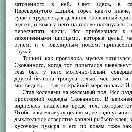
заточенного в ней. Свет здесь, в с
Перевернутого Шпиля, горел как-то иначе,
гуще и труднее для дыхания. Скованный хри
вздохе, и кожа у него на голове натянулась т
пересчитать жилы. Исс приблизился к 
закопченными щипцами, которые целый ч
огнем, и с ювелирным ножом, припасенн
случай.
Тонкий, как проволока, мускул натянулся 
Скованного, когда тот попытался шевельну
глаз был у него молочно-белый, соверш
другой белизна тронула только местами, и
мог видеть — так по крайней мере полагал Ис
Став коленями на железный пол, Исс разд
просторной одежды Скованного. В верхне
виднелась нашлепка вроде тех, которые ст
Чтобы извлечь муху целиком, ее надо усыпить:
дыхательное отверстие каплей рыбьего клея, з
кусочком пузыря и его по краям тоже зак