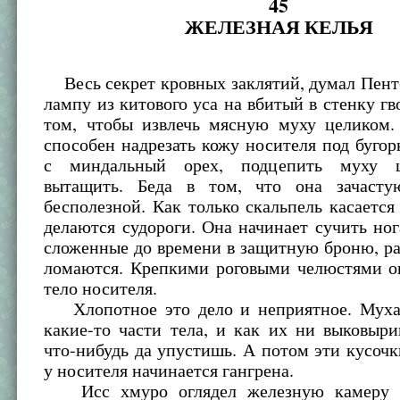
45
ЖЕЛЕЗНАЯ КЕЛЬЯ
Весь секрет кровных заклятий, думал Пент
лампу из китового уса на вбитый в стенку гво
том, чтобы извлечь мясную муху целиком.
способен надрезать кожу носителя под буго
с миндальный орех, подцепить муху 
вытащить. Беда в том, что она зачасту
бесполезной. Как только скальпель касается
делаются судороги. Она начинает сучить ног
сложенные до времени в защитную броню, р
ломаются. Крепкими роговыми челюстями он
тело носителя.
Хлопотное это дело и неприятное. Муха 
какие-то части тела, и как их ни выковыри
что-нибудь да упустишь. А потом эти кусочк
у носителя начинается гангрена.
Исс хмуро оглядел железную камеру и