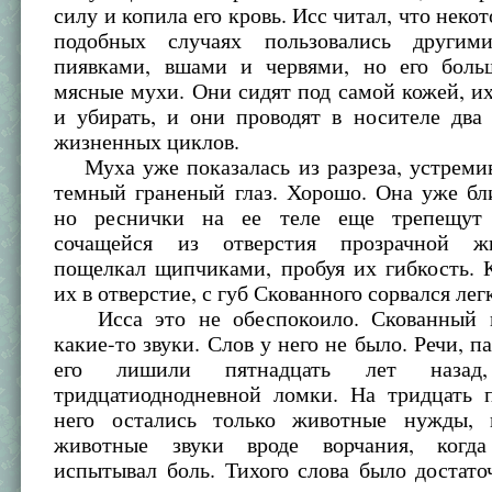
силу и копила его кровь. Исс читал, что неко
подобных случаях пользовались другими
пиявками, вшами и червями, но его боль
мясные мухи. Они сидят под самой кожей, их
и убирать, и они проводят в носителе два
жизненных циклов.
Муха уже показалась из разреза, устремив
темный граненый глаз. Хорошо. Она уже бл
но реснички на ее теле еще трепещут
сочащейся из отверстия прозрачной ж
пощелкал щипчиками, пробуя их гибкость. 
их в отверстие, с губ Скованного сорвался лег
Исса это не обеспокоило. Скованный п
какие-то звуки. Слов у него не было. Речи, п
его лишили пятнадцать лет назад
тридцатиоднодневной ломки. На тридцать 
него остались только животные нужды, 
животные звуки вроде ворчания, когд
испытывал боль. Тихого слова было достато