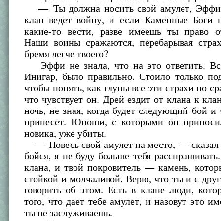
— Ты должна носить свой амулет, Эффи 
клан ведет войну, и если Каменные Боги 
какие-то вести, разве имеешь ты право от
Наши воины сражаются, перебарывая стра
бремя легче твоего?
Эффи не знала, что на это ответить. Все
Инигар, было правильно. Стоило только по
чтобы понять, как глупы все эти страхи по ср
что чувствует он. Дрей ездит от клана к клан
ночь, не зная, когда будет следующий бой и 
принесет. Юноши, с которыми он приноси
новика, уже убиты.
— Повесь свой амулет на место, — сказал 
бойся, я не буду больше тебя расспрашивать.
клана, и твой покровитель — камень, котор
стойкой и молчаливой. Верю, что ты и с дру
говорить об этом. Есть в клане люди, кот
того, что дает тебе амулет, и назовут это им
ты не заслуживаешь.