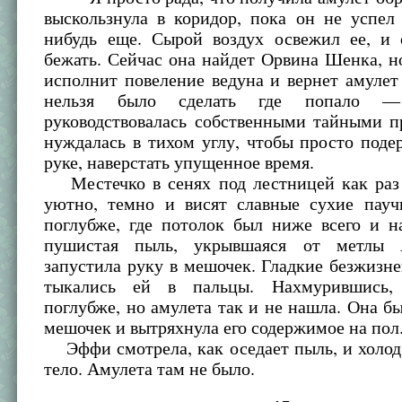
выскользнула в коридор, пока он не успел
нибудь еще. Сырой воздух освежил ее, и 
бежать. Сейчас она найдет Орвина Шенка, н
исполнит повеление ведуна и вернет амулет
нельзя было сделать где попало 
руководствовалась собственными тайными п
нуждалась в тихом углу, чтобы просто поде
руке, наверстать упущенное время.
Местечко в сенях под лестницей как раз 
уютно, темно и висят славные сухие пауч
поглубже, где потолок был ниже всего и н
пушистая пыль, укрывшаяся от метлы
запустила руку в мешочек. Гладкие безжиз
тыкались ей в пальцы. Нахмурившись,
поглубже, но амулета так и не нашла. Она б
мешочек и вытряхнула его содержимое на пол
Эффи смотрела, как оседает пыль, и холод
тело. Амулета там не было.