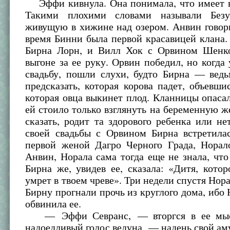
Эффи кивнула. Она понимала, что имеет в
Такими плохими словами называли Без
живущую в хижине над озером. Анвин говори
время Бинни была первой красавицей клана. 
Бирна Лорн, и Вилл Хок с Орвином Шенк
выгоне за ее руку. Орвин победил, но когда
свадьбу, пошли слухи, будто Бирна — ведь
предсказать, которая корова падет, объевши
которая овца выкинет плод. Кланницы опаса
ей стоило только взглянуть на беременную 
сказать, родит та здорового ребенка или не
своей свадьбы с Орвином Бирна встретилас
первой женой Дагро Черного Града, Норал
Анвин, Норала сама тогда еще не знала, что
Бирна же, увидев ее, сказала: «Дитя, кото
умрет в твоем чреве». Три недели спустя Нора
Бирну прогнали прочь из круглого дома, ибо 
обвинила ее.
— Эффи Севранс, — вторгся в ее мыс
надоедливый голос ведуна, — надень свой ам