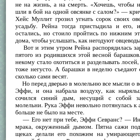
не на жизнь, а на смерть. «Хочешь, чтобы
шли в бой на одной овсянке с салом?» — крич
Хейс Муллит грозил угнать сорок своих ов
усадьбу. Рейна тогда пристыдила и его, 
остались, но стоило пройтись по нижним э
дома, чтобы услышать, как негодуют овцеводы
Вот и этим утром Рейна распорядилась зар
пятого из родившихся этой весной барашков.
некому стало охотиться и разделывать лосей,
тоже негусто. А барашки в неделю съедают 
сколько сами весят.
Но перед дверью в молельню все мысли о в
Эффи, и она набрала воздуху, как ныряль
сочился синий дым, несущий с собой з
молельни. Рука Эффи невольно потянулась к а
больше не было на месте.
— Его нет при тебе, Эффи Севранс? — Ин
мрака, окруженный дымом. Пятна сажи под
щеках делали его похожим на умирающего