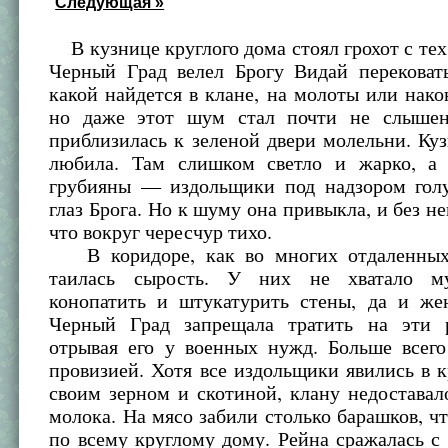
Следующая »
В кузнице круглого дома стоял грохот с тех
Черный Град велел Брогу Видай перековать
какой найдется в клане, на молоты или нако
но даже этот шум стал почти не слышен
приблизилась к зеленой двери молельни. К
любила. Там слишком светло и жарко, а
грубияны — издольщики под надзором гол
глаз Брога. Но к шуму она привыкла, и без не
что вокруг чересчур тихо.
В коридоре, как во многих отдаленных 
таилась сырость. У них не хватало м
конопатить и штукатурить стены, да и ж
Черный Град запрещала тратить на эти 
отрывая его у военных нужд. Больше всего
провизией. Хотя все издольщики явились в 
своим зерном и скотиной, клану недоставал
молока. На мясо забили столько барашков, ч
по всему круглому дому. Рейна сражалась 