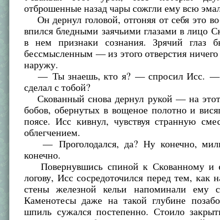
отброшенные назад чары сожгли ему всю эмал
Он дернул головой, отгоняя от себя это в
впился бледными заячьими глазами в лицо С
в нем признаки сознания. Зрячий глаз 
бессмысленным — из этого отверстия ничего
наружу.
— Ты знаешь, кто я? — спросил Исс. — 
сделал с тобой?
Скованный снова дернул рукой — на этот 
бобов, обернутых в вощеное полотно и вис
поясе. Исс кивнул, чувствуя странную сме
облегчением.
— Проголодался, да? Ну конечно, милы
конечно.
Повернувшись спиной к Скованному и е
логову, Исс сосредоточился перед тем, как н
стены железной кельи напоминали ему с
Каменотесы даже на такой глубине позабо
шпиль сужался постепенно. Стоило закрыть