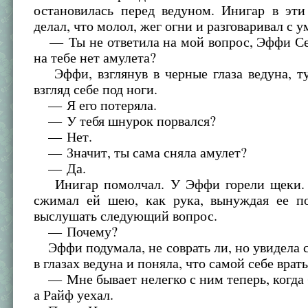
остановилась перед ведуном. Инигар в эти
делал, что молол, жег огни и разговаривал с 
— Ты не ответила на мой вопрос, Эффи Се
на тебе нет амулета?
Эффи, взглянув в черные глаза ведуна, ту
взгляд себе под ноги.
— Я его потеряла.
— У тебя шнурок порвался?
— Нет.
— Значит, ты сама сняла амулет?
— Да.
Инигар помолчал. У Эффи горели щеки. 
сжимал ей шею, как рука, вынуждая ее по
выслушать следующий вопрос.
— Почему?
Эффи подумала, не соврать ли, но увидела 
в глазах ведуна и поняла, что самой себе врат
— Мне бывает нелегко с ним теперь, когда
а Райф уехал.