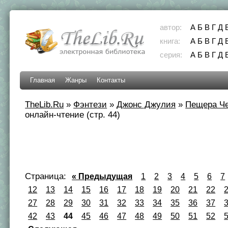
автор:
А
Б
В
Г
Д
книга:
А
Б
В
Г
Д
серия:
А
Б
В
Г
Д
Главная
Жанры
Контакты
TheLib.Ru
»
Фэнтези
»
Джонс Джулия
»
Пещера Че
онлайн-чтение (стр. 44)
Страница:
« Предыдущая
1
2
3
4
5
6
7
12
13
14
15
16
17
18
19
20
21
22
27
28
29
30
31
32
33
34
35
36
37
42
43
44
45
46
47
48
49
50
51
52