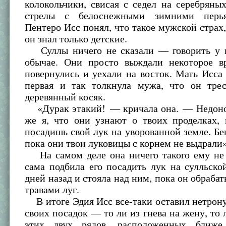
колокольчики, свисая с седел на серебряны
стрелы с белоснежными зимними перья
Пентеро Исс понял, что такое мужской страх
он знал только детские.
Суллы ничего не сказали — говорить у 
обычае. Они просто выждали некоторое в
повернулись и уехали на восток. Мать Исса
первая и так толкнула мужа, что он тре
деревянный косяк.
«Дурак этакий! — кричала она. — Недоно
же я, что они узнают о твоих проделках, 
посадишь свой лук на уворованной земле. Бег
пока они твои луковицы с корнем не выдрали»
На самом деле она ничего такого ему не 
сама подбила его посадить лук на сулльско
дней назад и стояла над ним, пока он обраба
травами луг.
В итоге Эдия Исс все-таки оставил нетрон
своих посадок — то ли из гнева на жену, то л
этих двух рядов, расположенных ближе