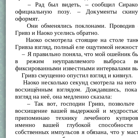
– Рад был видеть, – сообщил Сирако
официальную позу. – Документы скину
оформят.
Они обменялись поклонами. Проводив ег
Гривз и Наоко уселись обратно.
Наоко осмотрела стоящие на столе танк
Гривза взгляд, полный еле ощутимой нежност
– Я правильно поняла, что мой ошейник б
в режим неуправляемого выброса во
фиксированными известными интервалами в
Гривз смущенно опустил взгляд и кивнул.
Наоко несколько секунд смотрела на него 
восхищённым взглядом. Дождавшись, пок
взгляд на неё, она медленно сказала:
– Так вот, господин Гривз, позвольте 
восхищение вашей выдержкой и мудростью
припоминаю технику лечебного купиров
именно вашей глубокой способности
собственных импульсов я обязана, что у ма