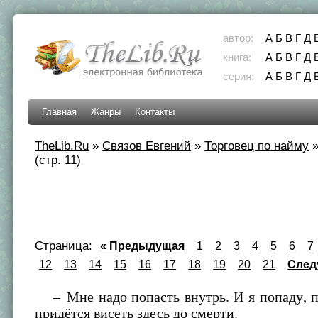
автор:
А
Б
В
Г
Д
книга:
А
Б
В
Г
Д
серия:
А
Б
В
Г
Д
Главная
Жанры
Контакты
TheLib.Ru
»
Связов Евгений
»
Торговец по найму
(стр. 11)
Страница:
« Предыдущая
1
2
3
4
5
6
7
12
13
14
15
16
17
18
19
20
21
След
– Мне надо попасть внутрь. И я попаду, п
придётся висеть здесь до смерти.