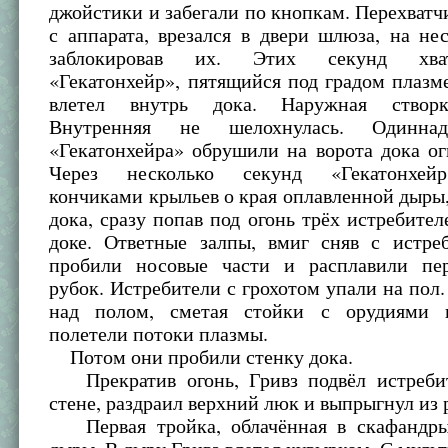
джойстики и забегали по кнопкам. Перехватч
с аппарата, врезался в двери шлюза, на не
заблокировав их. Этих секунд хва
«Гекатонхейр», пятящийся под градом плазм
влетел внутрь дока. Наружная створк
Внутренняя не шелохнулась. Одиннад
«Гекатонхейра» обрушили на ворота дока о
Через несколько секунд «Гекатонхей
кончиками крыльев о края оплавленной дыры,
дока, сразу попав под огонь трёх истребител
доке. Ответные залпы, вмиг сняв с истре
пробили носовые части и расплавили пе
рубок. Истребители с грохотом упали на пол.
над полом, сметая стойки с орудиями и
полетели потоки плазмы.
Потом они пробили стенку дока.
Прекратив огонь, Гривз подвёл истреби
стене, раздраил верхний люк и выпрыгнул из 
Первая тройка, облачённая в скафандры