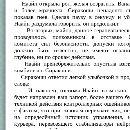
Наайн открыла рот, желая возразить. Вапа
и более мрачнела. Сиракоши ненадолго с
показав гнев. Сделав паузу в секунду и у
Наайн раздумала говорить, он продолжил:
– Во-вторых, майор, данное терапевтическ
проводилось полковником в отставке О
комитета сил безопасности, допуски кото
должно быть известно, не имеют огран
глубине, ни по срокам действия.
Наайн пренебрежительно опустила взгля
комбинезон Сиракоши.
Сиракоши ответил легкой улыбочкой и про
слова:
– И, наконец, госпожа Наайн, возможно, 
будет направлен ваш рапорт, более вашего б
техникой действия контроллерных ошейников
с фактом, что при силовом перехвате лиц, н
на определённый источник управления, 
курьера, перевозящего стабилизаторы нейр