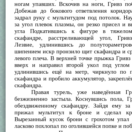
ногам упавших. Вскочив на ноги, Гривз по
Добежав до бокового ответвления коридор
задрал руку с мультитудом под потолок. На
за угол плевок плазмы, он резко присел и в
угла Подкатившись к фигуре в тяжелом
скафандре, расстреливающей угол, Грив
Лезвие, удлинившись до полутораметро
шипением искр пронзило щит скафандра и ср
левого плеча. В верхней точке прыжка Гривз
вверх и направил второй укол под углом 
удлинившись ещё на метр, чиркнуло по 
скафандра и пробило аккумулятор, закрепл
скафандра.
Правая турель, уже наведённая Гри
безжизненно застыла. Коснувшись пола, Г
обездвиженному скафандру. Зайдя ему за
прижал мультитул к броне и сделал кру
Вырезанный кусок брони с грохотом упал 
ласково похлопал по оголившейся попке и поб