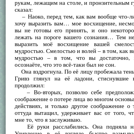
рукам, лежащим на столе, и пронзительным 
сказал:
– Наоко, перед тем, как вам вообще что-ли
хочу выразить вам… мое восхищение, несмо
вы не готовы его принять, и оно некоторо
лежать на пороге вашего сознания… Тем не
выразить моё восхищение вашей смелос
мудростью. Смелостью и волей – в том, как в
мудростью – в том, что вы достаточно, 
осознаёте, что это всё-таки был не сон.
Она вздрогнула. По её лицу пробежала тень
Гривз глянул на её ладони, стиснувшие 
продолжил:
– Во-вторых, позволю себе предположи
соображение о потере лица во многом основы
действиях, и только другое соображение о 
оттуда вытащил, удерживает вас от того, ч
мне то, что я заслуживаю.
Её руки расслабились. Она подняла на 
Удивление в её взгляде быстро размыва