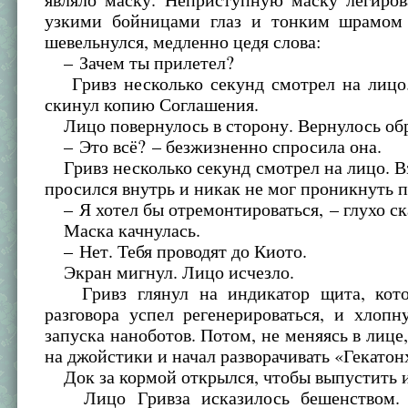
узкими бойницами глаз и тонким шрамом 
шевельнулся, медленно цедя слова:
– Зачем ты прилетел?
Гривз несколько секунд смотрел на лицо
скинул копию Соглашения.
Лицо повернулось в сторону. Вернулось обр
– Это всё? – безжизненно спросила она.
Гривз несколько секунд смотрел на лицо. Вз
просился внутрь и никак не мог проникнуть п
– Я хотел бы отремонтироваться, – глухо ск
Маска качнулась.
– Нет. Тебя проводят до Киото.
Экран мигнул. Лицо исчезло.
Гривз глянул на индикатор щита, кото
разговора успел регенерироваться, и хлоп
запуска наноботов. Потом, не меняясь в лице
на джойстики и начал разворачивать «Гекатон
Док за кормой открылся, чтобы выпустить и
Лицо Гривза исказилось бешенством. 