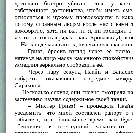
довольно быстро убивают тех, у кого 
собственного достоинства, чтобы иметь см
относиться к чужому превосходству в како
потому странным людям вроде нас с вами з
комфортно, хотя ни вы, ни я, ни господин 
чести состоять в рядах клана Кровавых Драко
Наоко сделала глоток, переваривая сказанно
Гривз, бросив взгляд через её плечо, 
натянул на лицо маску каменного спокойстви
замедлил зеркально отобразить её.
Через пару секунд Наайн и Вапаспор
табуреты, оказавшись посредине меж
Сиракоши.
Несколько секунд они гневно смотрели на 
застенчиво изучал содержимое своей танки.
– Мистер Гривз! – процедила Наайн.
уведомить, что мной составлен рапорт о
событиях, и в ближайшее время вам буде
обвинение в преступной халатности,
аппаратному вскрытию памяти офицер