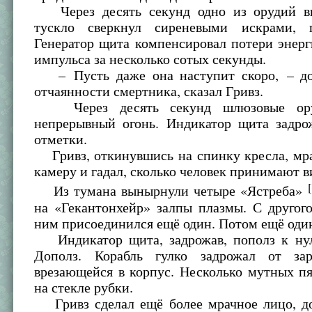
Через десять секунд одно из орудий в
тускло сверкнул сиреневыми искрами, г
Генератор щита компенсировал потери энер
импульса за несколько сотых секунды.
– Пусть даже она наступит скоро, – до
отчаянности смертника, сказал Гривз.
Через десять секунд шлюзовые ору
непрерывный огонь. Индикатор щита задро
отметки.
Гривз, откинувшись на спинку кресла, мра
камеру и гадал, сколько человек принимают в
Из тумана вынырнули четыре «Ястреба»
на «Гекантонхейр» залпы плазмы. С другог
ним присоединился ещё один. Потом ещё од
Индикатор щита, задрожав, пополз к нул
Дополз. Корабль гулко задрожал от зар
врезающейся в корпус. Несколько мутных п
на стекле рубки.
Гривз сделал ещё более мрачное лицо, до