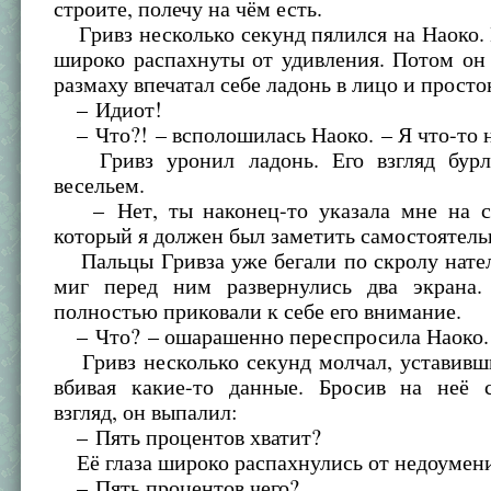
строите, полечу на чём есть.
Гривз несколько секунд пялился на Наоко. 
широко распахнуты от удивления. Потом он
размаху впечатал себе ладонь в лицо и просто
– Идиот!
– Что?! – всполошилась Наоко. – Я что-то н
Гривз уронил ладонь. Его взгляд бурл
весельем.
– Нет, ты наконец-то указала мне на с
который я должен был заметить самостоятел
Пальцы Гривза уже бегали по скролу нател
миг перед ним развернулись два экрана
полностью приковали к себе его внимание.
– Что? – ошарашенно переспросила Наоко.
Гривз несколько секунд молчал, уставивши
вбивая какие-то данные. Бросив на неё 
взгляд, он выпалил:
– Пять процентов хватит?
Её глаза широко распахнулись от недоумени
– Пять процентов чего?