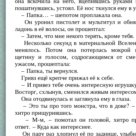
она вскочила на него, вцепившись руками 
пошатнувшись, устоял. Её нос ткнулся ему в у
– Папка… – шепотом проплакала она.
Он уронил пистолет и мультитул и обнял
ладонь в её волосы, он прошептал:
– Затем, что мне некого терять, кроме тебя.
Несколько секунд в материальной Вселен
менялось. Потом она потерлась мокрой 
щетину и голосом, содрогающимся от сме
ужасом, прошептала:
– Папка, ты вернулся.
Гривз ещё крепче прижал её к себе.
– И привез тебе очень интересную игрушку
Восторг, схлынув, сменился живым интересо
Она отодвинулась и заглянула ему в глаза.
– Это ты про того монстра, что в доке? –
хитро прищурившись.
– М-м, – помотал он головой, хитро пр
ответ. – Куда как интереснее.
Он пару раз хлопнул её по заднице, улыбн