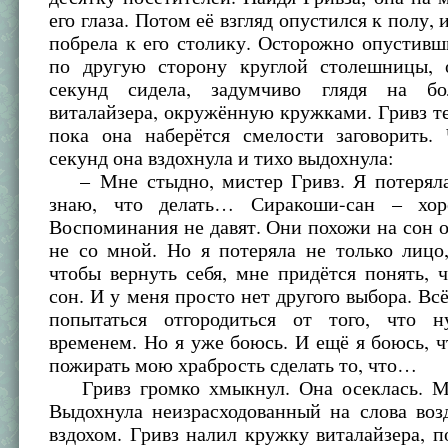
его глаза. Потом её взгляд опустился к полу,
побрела к его столику. Осторожно опустивш
по другую сторону круглой столешницы, 
секунд сидела, задумчиво глядя на б
виталайзера, окружённую кружками. Гривз т
пока она наберётся смелости заговорить. 
секунд она вздохнула и тихо выдохнула:
– Мне стыдно, мистер Гривз. Я потеряла
знаю, что делать… Сиракоши-сан – хор
Воспоминания не давят. Они похожи на сон о
не со мной. Но я потеряла не только лицо
чтобы вернуть себя, мне придётся понять, 
сон. И у меня просто нет другого выбора. Всё
попытаться отгородиться от того, что н
временем. Но я уже боюсь. И ещё я боюсь, ч
пожирать мою храбрость сделать то, что…
Гривз громко хмыкнул. Она осеклась. М
Выдохнула неизрасходованный на слова воз
вздохом. Гривз налил кружку виталайзера, п