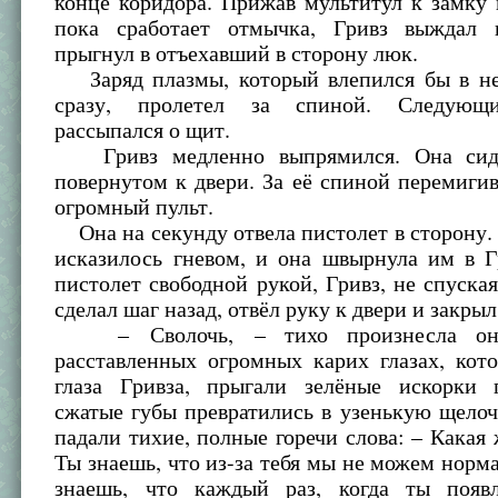
конце коридора. Прижав мультитул к замку
пока сработает отмычка, Гривз выждал 
прыгнул в отъехавший в сторону люк.
Заряд плазмы, который влепился бы в не
сразу, пролетел за спиной. Следующ
рассыпался о щит.
Гривз медленно выпрямился. Она сиде
повернутом к двери. За её спиной перемиги
огромный пульт.
Она на секунду отвела пистолет в сторону.
исказилось гневом, и она швырнула им в Г
пистолет свободной рукой, Гривз, не спуская 
сделал шаг назад, отвёл руку к двери и закрыл
– Сволочь, – тихо произнесла он
расставленных огромных карих глазах, кот
глаза Гривза, прыгали зелёные искорки 
сжатые губы превратились в узенькую щелоч
падали тихие, полные горечи слова: – Какая 
Ты знаешь, что из-за тебя мы не можем норма
знаешь, что каждый раз, когда ты появ