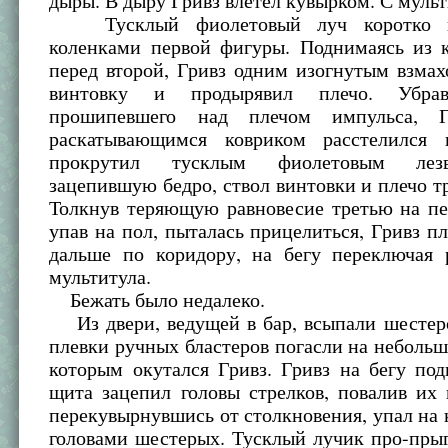
дыры. В дыру Гривз влетел кувырком. С мульт
Тусклый фиолетовый луч коротко п
коленками первой фигуры. Поднимаясь из 
перед второй, Гривз одним изогнутым взмах
винтовку и продырявил плечо. Убра
прошипевшего над плечом импульса, Г
раскатывающимся ковриком расстелился
прокрутил тусклым фиолетовым лез
зацепившую бедро, ствол винтовки и плечо т
Толкнув теряющую равновесие третью на пе
упав на пол, пыталась прицелиться, Гривз п
дальше по коридору, на бегу переключая
мультитула.
Бежать было недалеко.
Из двери, ведущей в бар, всыпали шестер
плевки ручных бластеров погасли на неболь
которым окутался Гривз. Гривз на бегу по
щита зацепил головы стрелков, повалив их 
перекувырнувшись от столкновения, упал на 
головами шестерых. Тусклый лучик про-пры