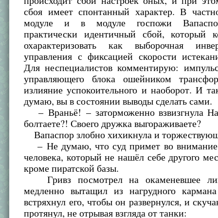
происходит сбой настроек оных, и при это
сбоя имеет спонтанный характер. В частн
модуле и в модуле госпожи Вапаспо
практически идентичный сбой, который 
охарактеризовать как выборочная инве
управления с фиксацией скорости истекани
Для неспециалистов комментирую: импуль
управляющего блока ошейником трансфор
излияние успокоительного и наоборот. И т
думаю, вы в состоянии выводы сделать сами.
– Враньё! – заторможенно взвизгнула На
болтаете?! Своего дружка выгораживаете?
Вапаспор злобно хихикнула и торжествующ
– Не думаю, что суд примет во внимание 
человека, который не нашёл себе другого мес
кроме пиратской базы.
Гривз посмотрел на окаменевшее лиц
медленно вытащил из нагрудного кармана
встряхнул его, чтобы он развернулся, и ску
протянул, не отрывая взгляда от танки: