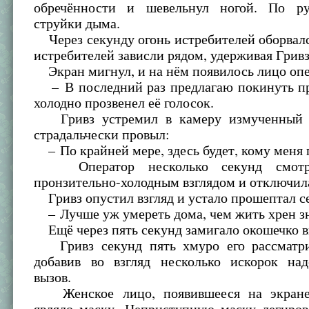
обречённости и шевельнул ногой. По ру
струйки дыма.
Через секунду огонь истребителей оборвалс
истребителей зависли рядом, удерживая Гривз
Экран мигнул, и на нём появилось лицо опе
– В последний раз предлагаю покинуть пр
холодно прозвенел её голосок.
Гривз устремил в камеру измученный в
страдальчески провыл:
– По крайней мере, здесь будет, кому меня 
Оператор несколько секунд смотр
пронзительно-холодным взглядом и отключил
Гривз опустил взгляд и устало прошептал се
– Лучше уж умереть дома, чем жить хрен зн
Ещё через пять секунд замигало окошечко в
Гривз секунд пять хмуро его рассматри
добавив во взгляд несколько искорок на
вызов.
Женское лицо, появившееся на экране 
являло маску. Неприступную маску легиров