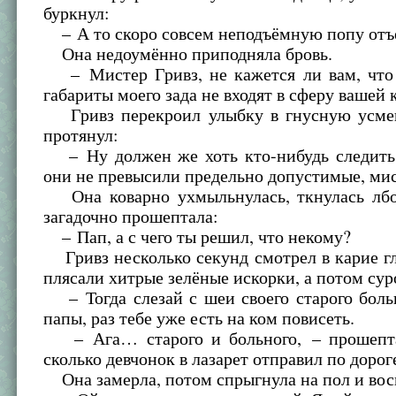
буркнул:
– А то скоро совсем неподъёмную попу отъ
Она недоумённо приподняла бровь.
– Мистер Гривз, не кажется ли вам, что
габариты моего зада не входят в сферу вашей
Гривз перекроил улыбку в гнусную усме
протянул:
– Ну должен же хоть кто-нибудь следить 
они не превысили предельно допустимые, мис
Она коварно ухмыльнулась, ткнулась лбо
загадочно прошептала:
– Пап, а с чего ты решил, что некому?
Гривз несколько секунд смотрел в карие гл
плясали хитрые зелёные искорки, а потом сур
– Тогда слезай с шеи своего старого боль
папы, раз тебе уже есть на ком повисеть.
– Ага… старого и больного, – прошепта
сколько девчонок в лазарет отправил по доро
Она замерла, потом спрыгнула на пол и вос