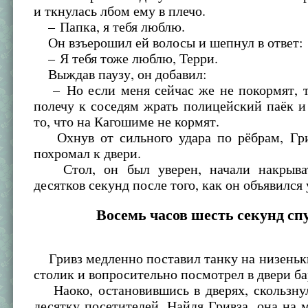
и ткнулась лбом ему в плечо.
– Папка, я тебя люблю.
Он взъерошил ей волосы и шепнул в ответ:
– Я тебя тоже люблю, Терри.
Выждав паузу, он добавил:
– Но если меня сейчас же не покормят, т
полечу к соседям жрать полицейский паёк и
то, что на Кагошиме не кормят.
Охнув от сильного удара по рёбрам, Гри
похромал к двери.
Стол, он был уверен, начали накрыват
десятков секунд после того, как он объявился
Восемь часов шесть секунд сп
Гривз медленно поставил танку на низеньк
столик и вопросительно посмотрел в двери ба
Наоко, остановившись в дверях, скользнул
десятку посетителей. Найдя Гривза, она на м