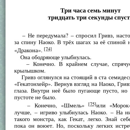
Три часа семь минут
тридцать три секунды спус
– Не передумала? – спросил Гривз, насто
за спину Наоко. В трёх шагах за её спиной 
[74]
«Дракона».
Она ободряюще улыбнулась.
– Конечно. В крайнем случае, спрячус
крылышком.
Гривз оглянулся на стоящий в ста семидес
«Гекатонхейр». Вернув взгляд на Наоко, Гривз
глаза. Внутри неё было пугающе пусто, но
пустоте не было.
[75]
– Конечно, «Шмель»
или «Моро
лучше, – игриво улыбнулась Наоко. – На н
такого монстра, как Гекат, легко. Знай себ
пока он воюет. Но, поскольку легких истр