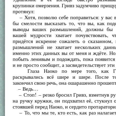
крупинки омерзения. Гривз задумчиво прищур
протянул:
– Хотя, позволю себе поправиться: у вас 
бы смелости высказать то, что вы, как по
выводы ваших размышлений, должны бы в
вашей мудрости хватает почувствовать, 
придётся искренне сожалеть о сказанном, 
размышлений не хватает нескольких данн
именно этих данных вы от меня и ждёте. Но
побыть ленивым и подождать, пока появитс
и не просто сообщит, а засвидетельствует эти
Глаза Наоко по мере того, как Гри
раскрывались всё шире и шире. После т
закончил свою речь, она ошарашенно прошепт
– Ведь…
– Стоп! – резко бросил Гривз, взметнув ру
на ручку кружки, он подхватил её, стукнул 
стоявшей перед Наоко, и сердито протаратори
– То, что мы те, кто есть, как раз налагает