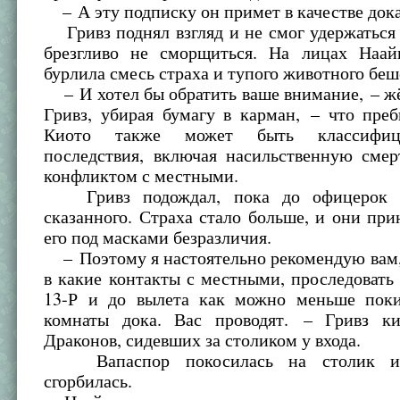
– А эту подписку он примет в качестве дока
Гривз поднял взгляд и не смог удержаться 
брезгливо не сморщиться. На лицах Наа
бурлила смесь страха и тупого животного беш
– И хотел бы обратить ваше внимание, – ж
Гривз, убирая бумагу в карман, – что пре
Киото также может быть классифиц
последствия, включая насильственную смер
конфликтом с местными.
Гривз подождал, пока до офицерок д
сказанного. Страха стало больше, и они при
его под масками безразличия.
– Поэтому я настоятельно рекомендую вам,
в какие контакты с местными, проследовать
13-Р и до вылета как можно меньше поки
комнаты дока. Вас проводят. – Гривз к
Драконов, сидевших за столиком у входа.
Вапаспор покосилась на столик и 
сгорбилась.