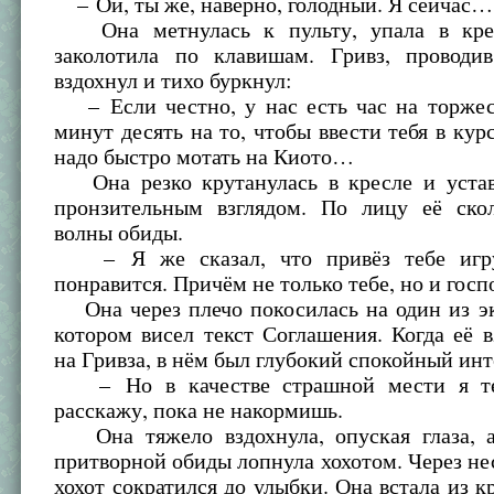
– Ой, ты же, наверно, голодный. Я сейчас…
Она метнулась к пульту, упала в кре
заколотила по клавишам. Гривз, проводив
вздохнул и тихо буркнул:
– Если честно, у нас есть час на торжес
минут десять на то, чтобы ввести тебя в курс
надо быстро мотать на Киото…
Она резко крутанулась в кресле и устав
пронзительным взглядом. По лицу её ско
волны обиды.
– Я же сказал, что привёз тебе игру
понравится. Причём не только тебе, но и гос
Она через плечо покосилась на один из эк
котором висел текст Соглашения. Когда её в
на Гривза, в нём был глубокий спокойный инт
– Но в качестве страшной мести я те
расскажу, пока не накормишь.
Она тяжело вздохнула, опуская глаза, 
притворной обиды лопнула хохотом. Через не
хохот сократился до улыбки. Она встала из к