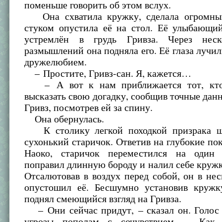
поменьше говорить об этом вслух.
Она схватила кружку, сделала огромный
стуком опустила её на стол. Её улыбающий
устремлён в грудь Гривза. Через неск
размышлений она подняла его. Её глаза лучи
дружелюбием.
– Простите, Гривз-сан. Я, кажется…
– А вот к нам приближается тот, кто
высказать свою догадку, сообщив точные дан
Гривз, посмотрев ей за спину.
Она обернулась.
К столику легкой походкой призрака ш
сухонький старичок. Ответив на глубокие по
Наоко, старичок переместился на один 
поправил длинную бороду и налил себе кружк
Отсалютовав в воздух перед собой, он в нес
опустошил её. Бесшумно установив кружк
поднял смеющийся взгляд на Гривза.
– Они сейчас придут, – сказал он. Голос 
угрозы пополам с сочувствием. – Как