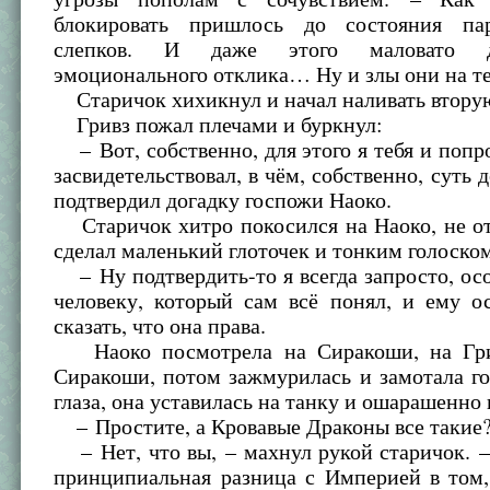
блокировать пришлось до состояния па
слепков. И даже этого маловато 
эмоционального отклика… Ну и злы они на те
Старичок хихикнул и начал наливать втору
Гривз пожал плечами и буркнул:
– Вот, собственно, для этого я тебя и попр
засвидетельствовал, в чём, собственно, суть 
подтвердил догадку госпожи Наоко.
Старичок хитро покосился на Наоко, не от
сделал маленький глоточек и тонким голоско
– Ну подтвердить-то я всегда запросто, о
человеку, который сам всё понял, и ему о
сказать, что она права.
Наоко посмотрела на Сиракоши, на Грив
Сиракоши, потом зажмурилась и замотала г
глаза, она уставилась на танку и ошарашенно
– Простите, а Кровавые Драконы все такие
– Нет, что вы, – махнул рукой старичок. 
принципиальная разница с Империей в том,