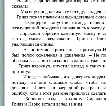
Наайн, глядя ненавидящим взором в сторон
сказала:
– Мы ещё продолжим эту беседу, я надеюсь
Гривз пожал плечами и выжидательно склон
Офицерки, опустив взгляд, нервно 
возмущенной походкой направились к выходу
Сиракоши сбросил каменную маску и сд
глоток, смывая раздражение. Гривз и Нао
удаляющиеся спины.
– Не понимаю, Гривз-сан, – протянула На
был полон сожаления и удивления. – Не п
образом вы… они оказались в одной лодке с в
Гривз вздохнул, опустил взгляд в танку и
протянул:
– Иногда я забываю, что доверять людям 
потому что они слишком слабы, чтобы и
доверять. И вот – в очередной раз распла
ошибку, хотя в этот раз мне пришлось сделать
– Хорошо сказал, – хихикнул Сиракоши,
Гривз и Наоко встали вслед за ним.