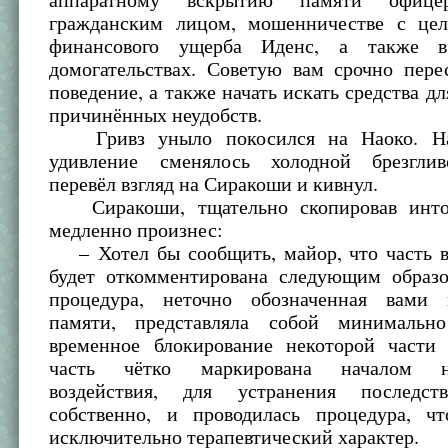
гражданским лицом, мошенничестве с це
финансового ущерба Иденс, а также в
домогательствах. Советую вам срочно пере
поведение, а также начать искать средства д
причинённых неудобств.
Гривз уныло покосился на Наоко. На
удивление сменялось холодной брезглив
перевёл взгляд на Сиракоши и кивнул.
Сиракоши, тщательно скопировав инто
медленно произнес:
– Хотел бы сообщить, майор, что часть в
будет откомментирована следующим образо
процедура, неточно обозначенная вами 
памяти, представляла собой минимально
временное блокирование некоторой части 
часть чётко маркирована началом на
воздействия, для устранения последств
собственно, и проводилась процедура, ч
исключительно терапевтический характер.