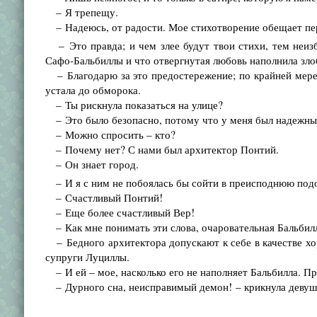
– Я трепещу.
– Надеюсь, от радости. Мое стихотворение обещает пер
– Это правда; и чем злее будут твои стихи, тем неиз
Сафо-Бальбиллы и что отвергнутая любовь наполнила зло
– Благодарю за это предостережение; по крайней мере,
устала до обморока.
– Ты рискнула показаться на улице?
– Это было безопасно, потому что у меня был надежны
– Можно спросить – кто?
– Почему нет? С нами был архитектор Понтий.
– Он знает город.
– И я с ним не побоялась бы сойти в преисподнюю по
– Счастливый Понтий!
– Еще более счастливый Вер!
– Как мне понимать эти слова, очаровательная Бальбил
– Бедного архитектора допускают к себе в качестве хо
супруги Луциллы.
– И ей – мое, насколько его не наполняет Бальбилла. Пр
– Дурного сна, неисправимый демон! – крикнула девушк