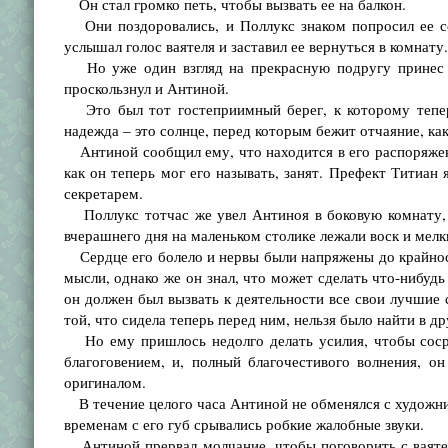
Он стал громко петь, чтобы вызвать ее на балкон.
Они поздоровались, и Поллукс знаком попросил ее со
услышал голос ваятеля и заставил ее вернуться в комнату.
Но уже один взгляд на прекрасную подругу принес о
проскользнул и Антиной.
Это был тот гостеприимный берег, к которому теперь
надежда – это солнце, перед которым бежит отчаяние, ка
Антиной сообщил ему, что находится в его распоряжении
как он теперь мог его называть, занят. Префект Титиан 
секретарем.
Поллукс тотчас же увел Антиноя в боковую комнату, 
вчерашнего дня на маленьком столике лежали воск и мел
Сердце его болело и нервы были напряжены до крайност
мысли, однако же он знал, что может сделать что-нибудь
он должен был вызвать к деятельности все свои лучшие 
той, что сидела теперь перед ним, нельзя было найти в др
Но ему пришлось недолго делать усилия, чтобы сосре
благоговением, и, полный благочестивого волнения, о
оригиналом.
В течение целого часа Антиной не обменялся с художник
временам с его губ срывались робкие жалобные звуки.
Антиной прервал молчание, чтобы поговорить с ваятеле