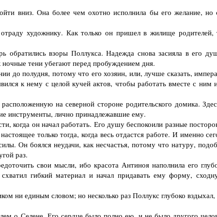
йти вниз. Она более чем охотно исполнила бы его желание, но 
траду художнику. Как только он пришел в жилище родителей, 
 обратились взоры Поллукса. Надежда снова засияла в его душ
к ночные тени убегают перед пробуждением дня.
 до полудня, потому что его хозяин, или, лучше сказать, импера
явился к нему с целой кучей актов, чтобы работать вместе с ним 
расположенную на северной стороне родительского домика. Здес
кие инструменты, лично принадлежавшие ему.
и, когда он начал работать. Его душу беспокоили разные посторо
 настоящее только тогда, когда весь отдастся работе. И именно се
силы. Он боялся неудачи, как несчастья, потому что натуру, подо
угой раз.
доточить свои мысли, ибо красота Антиноя наполнила его глуб
н схватил гибкий материал и начал придавать ему форму, сходн
ом ни единым словом; но несколько раз Поллукс глубоко вздыхал, 
м о Селене. Его сердце было полно ею, и не было другого челов