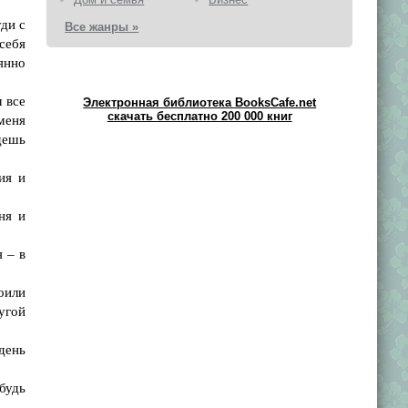
ди с
Все жанры »
 себя
янно
м все
Электронная библиотека BooksCafe.net
скачать бесплатно 200 000 книг
меня
дешь
ия и
ня и
 – в
оили
угой
день
будь