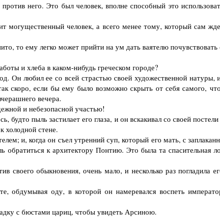
ротив него. Это был человек, вполне способный это использоват
 могущественный человек, а всего менее тому, который сам жде
то, то ему легко может прийти на ум дать ваятелю почувствовать 
боты и хлеба в каком-нибудь греческом городе?
д. Он любил ее со всей страстью своей художественной натуры, и
так скоро, если бы ему было возможно скрыть от себя самого, что
вчерашнего вечера.
дежной и небезопасной участью!
, будто пыль застилает его глаза, и он вскакивал со своей постели
к холодной стене.
м; и, когда он съел утренний суп, который его мать, с заплакан
ль обратиться к архитектору Понтию. Это была та спасительная ло
в своего обыкновения, очень мало, и несколько раз погладила ег
 обдумывая оду, в которой он намеревался воспеть императо
адку с бюстами цариц, чтобы увидеть Арсиною.