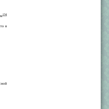
134
ом
то я
сной