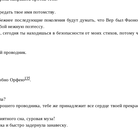
едать твое имя потомству.
бежнее последующие поколения будут думать, что Вер был Фаон
бой нежную поэтессу.
 сегодня ты находишься в безопасности от моих стихов, потому ч
й проводник.
135
добно Орфею
.
ла?
рошего проводника, тебе же принадлежит все сердце твоей прекра
иятного сна, суровая муза!
а и быстро задернула занавеску.