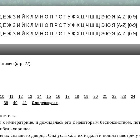
Д
Е
Ж
З
И
Й
К
Л
М
Н
О
П
Р
С
Т
У
Ф
Х
Ц
Ч
Ш
Щ
Э
Ю
Я
[A-Z]
[0-9]
Д
Е
Ж
З
И
Й
К
Л
М
Н
О
П
Р
С
Т
У
Ф
Х
Ц
Ч
Ш
Щ
Э
Ю
Я
[A-Z]
[0-9]
Д
Е
Ж
З
И
Й
К
Л
М
Н
О
П
Р
С
Т
У
Ф
Х
Ц
Ч
Ш
Щ
Э
Ю
Я
[A-Z]
[0-9]
чтение (стр. 27)
10
11
12
13
14
15
16
17
18
19
20
21
22
23
24
39
40
41
Следующая »
постель.
к императрице, и дожидалась его с некоторым беспокойством, по
нибудь хорошее.
нах спавшего дворца. Она услыхала их издали и пошла навстречу 