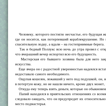
Человеку, которого постигло несчастье, его будущая жи
где он носится, как потерпевший кораблекрушение. Но к
спасительную лодку, а вдали – на гостеприимные берега.
Так и бедный Поллукс всю ночь до утра провел с откр
что вчерашний вечер испортил всю его будущность.
Мастерская его бывшего хозяина была для него закры
искусства.
Еще вчера он с радостной уверенностью надеялся встать
недоставало самого необходимого.
Ощупав кошелек, лежавший у него под подушкой, он, нес
в потертую кожу, но не нашли ничего, кроме двух монет, 
Откуда ему теперь взять деньги, которые он обыкновенн
Папий находился в приятельских отношениях со всеми 
следовало ожидать, что он предупредит их относительн
место подмастерья.