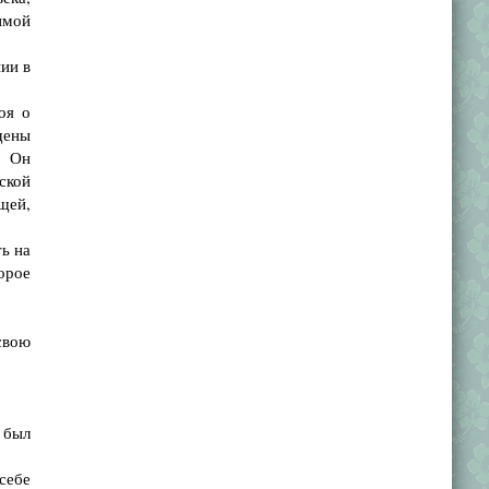
имой
ии в
оя о
щены
. Он
ской
щей,
ь на
орое
свою
 был
себе