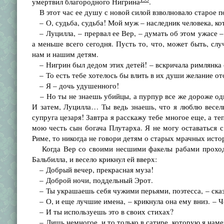
умертвил благородного Нигрина
.
В этот час ее душу с новой силой взволновало старое по
– О, судьба, судьба! Мой муж – наследник человека, ко
– Луцилла, – прервал ее Вер, – думать об этом ужасе – 
а меньше всего сегодня. Пусть то, что, может быть, сл
нам и нашим детям.
– Нигрин был дедом этих детей! – вскричала римлянка 
– То есть тебе хотелось бы влить в их души желание от
– Я – дочь удушенного!
– Но ты не знаешь убийцы, а пурпур все же дороже одн
И затем, Луцилла… Ты ведь знаешь, что я люблю весел
супруга цезаря! Завтра я расскажу тебе многое еще, а т
мою честь сын богача Плутарха. Я не могу оставаться с
Риме, то никогда не говори детям о старых мрачных истор
Когда Вер со своими несшими факелы рабами проходил 
Бальбилла, и весело крикнул ей вверх:
– Добрый вечер, прекрасная муза!
– Доброй ночи, поддельный Эрот.
– Ты украшаешь себя чужими перьями, поэтесса, – сказал
– О, и еще лучшие имена, – крикнула она ему вниз. – Че
– И ты используешь это в своих стихах?
– Лишь немногое, и то только в сатире, которую я наме