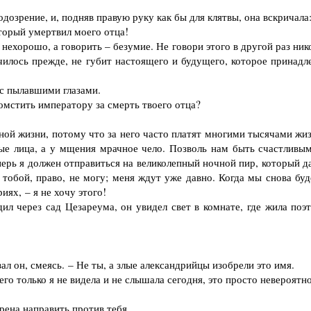
дозрение, и, подняв правую руку как бы для клятвы, она вскричала
торый умертвил моего отца!
нехорошо, а говорить – безумие. Не говори этого в другой раз ник
училось прежде, не губит настоящего и будущего, которое принадл
с пылавшими глазами.
омстить императору за смерть твоего отца?
ой жизни, потому что за него часто платят многими тысячами жиз
ые лица, а у мщения мрачное чело. Позволь нам быть счастливым
еперь я должен отправиться на великолепный ночной пир, который д
 тобой, право, не могу; меня ждут уже давно. Когда мы снова буд
иях, – я не хочу этого!
через сад Цезареума, он увидел свет в комнате, где жила поэт
 он, смеясь. – Не ты, а злые александрийцы изобрели это имя.
го только я не видела и не слышала сегодня, это просто невероятно
рена направить против тебя.