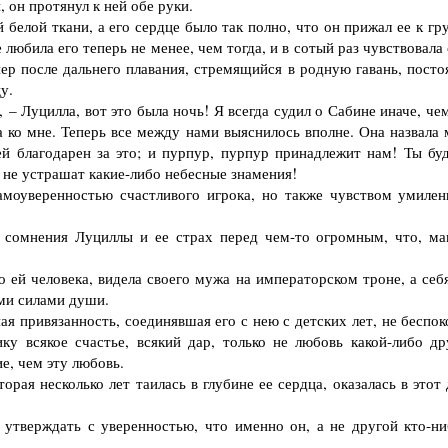
он протянул к ней обе руки.
елой ткани, а его сердце было так полно, что он прижал ее к гру
 любила его теперь не менее, чем тогда, и в сотый раз чувствовала
пер после дальнего плавания, стремящийся в родную гавань, посто
у.
– Луцилла, вот это была ночь! Я всегда судил о Сабине иначе, че
а ко мне. Теперь все между нами выяснилось вполне. Она назвала 
й благодарен за это; и пурпур, пурпур принадлежит нам! Ты бу
 не устрашат какие-либо небесные знамения!
оуверенностью счастливого игрока, но также чувством умилен
сомнения Луциллы и ее страх перед чем-то огромным, что, ма
й человека, видела своего мужа на императорском троне, а себя
ми силами души.
 привязанность, соединявшая его с нею с детских лет, не беспок
у всякое счастье, всякий дар, только не любовь какой-либо др
е, чем эту любовь.
ая несколько лет таилась в глубине ее сердца, оказалась в этот 
тверждать с уверенностью, что именно он, а не другой кто-ни