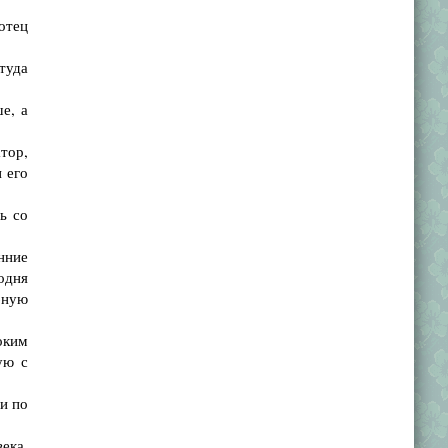
отец
туда
е, а
тор,
и его
ь со
нние
годня
бную
оким
ую с
и по
ека,