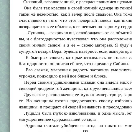
Сияющий, взволнованный, с раскрасневшимися щеками, 
Она была так красива в своей ночной одежде из тонкой б
такой же нежностью, как в вечер после свадьбы. Она тоже
счастливою от того, что этот неверный повеса, как шки
возвращается в ее объятия, к ее неизменно верному сердц
– Луцилла, – вскричал он, освобождаясь от ее объятий, 
вы, и с благодарностью чувствовал, что она расположен
своим милым сыном, а я ее – своею матерью. Я буду е
супругой цезаря Вера, будешь наверное, если императора
В быстрых словах, которые отзывались не только сам
благодарности, он описал ей все, что пережил у Сабины.
Его свежая, уверенная радость заставила умолкнуть 
угрожая, подходило к ней все ближе и ближе.
Перед своими удивленными глазами она видела милого е
сияющей диадеме той женщины, которую ненавидела все
Дружеское расположение ее мужа к императрице, верная
ее. Но женщины готовы предоставить своему избранник
женщины, и прощают ей скорей ненависть и преследовани
Луцилла была глубоко взволнованна, и одна мысль, котор
могущественнее сдерживавшей ее силы.
Адриана считали убийцею ее отца, но никто не мог у
133