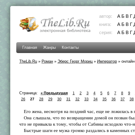
автор:
А
Б
В
Г
книга:
А
Б
В
Г
серия:
А
Б
В
Г
Главная
Жанры
Контакты
TheLib.Ru
»
Роман
»
Эберс Георг Мориц
»
Император
»
онлайн-
Страница:
« Предыдущая
1
2
3
4
5
6
7
8
9
26
27
28
29
30
31
32
33
34
35
36
37
38
Его жена, несмотря на поздний час, еще не ложилась в 
Она слышала, что по возвращении домой он позван был 
что не привыкла к тому, чтобы от Сабины исходило что-
Быстрые шаги ее мужа громко раздались в каменных сте