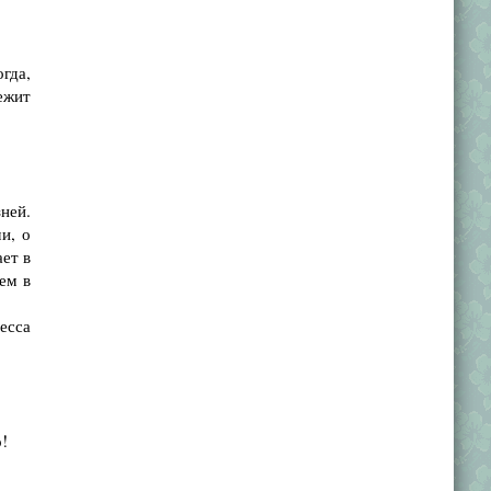
:
огда,
ежит
ней.
и, о
ает в
ем в
есса
!