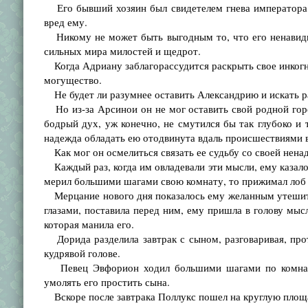
Его бывший хозяин был свидетелем гнева императора п
вред ему.
Никому не может быть выгодным то, что его ненавидит
сильных мира милостей и щедрот.
Когда Адриану заблагорассудится раскрыть свое инкогни
могущество.
Не будет ли разумнее оставить Александрию и искать ра
Но из-за Арсинои он не мог оставить свой родной горо
бодрый дух, уж конечно, не смутился бы так глубоко и 
надежда обладать ею отодвинута вдаль происшествиями 
Как мог он осмелиться связать ее судьбу со своей нена
Каждый раз, когда им овладевали эти мысли, ему казалось
мерил большими шагами свою комнату, то прижимал лоб 
Мерцание нового дня показалось ему желанным утешителе
глазами, поставила перед ним, ему пришла в голову мыс
которая манила его.
Дорида разделила завтрак с сыном, разговаривая, проти
кудрявой голове.
Певец Эвфорион ходил большими шагами по комнате,
умолять его простить сына.
Вскоре после завтрака Поллукс пошел на круглую площ