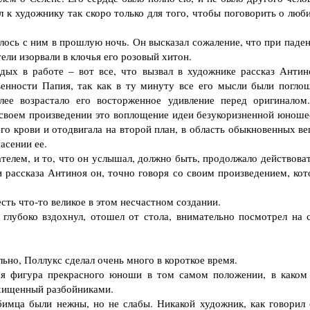
 к художнику так скоро только для того, чтобы поговорить о люб
ось с ним в прошлую ночь. Он высказал сожаление, что при паден
ели изорвали в клочья его розовый хитон.
ых в работе – вот все, что вызвал в художнике рассказ Антин
венности Папия, так как в ту минуту все его мысли были погло
лее возрастало его восторженное удивление перед оригиналом
в своем произведении это воплощение идеи безукоризненной юноше
го крови и отодвигала на второй план, в область обыкновенных ве
асении ее.
елем, и то, что он услышал, должно быть, продолжало действоват
и рассказа Антиноя он, точно говоря со своим произведением, кот
ть что-то великое в этом несчастном создании.
лубоко вздохнул, отошел от стола, внимательно посмотрел на 
но, Поллукс сделал очень много в короткое время.
 фигура прекрасного юноши в том самом положении, в каком
охищенный разбойниками.
ца были нежны, но не слабы. Никакой художник, как говорил 