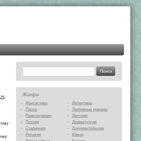
Жанры
25
Фантастика
Детективы
Проза
Любовные романы
Приключения
Детские
тому
Поэзия
Драматургия
Старинная
Документальная
Религия
Юмор
ему.
Дом и семья
Бизнес