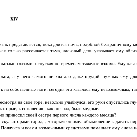
XIV
знь представляется, пока длится ночь, подобной безграничному м
ак только рассеивается тьма, ласковый день указывает ему вблиз
ытыми глазами, испуская по временам тяжелые вздохи. Ему казал
та, а у него самого не хватало даже орудий, нужных ему для
 на собственные ноги, сегодня это казалось ему невозможным, так
мотря на свое горе, невольно улыбнулся; его руки опустились глу
которые, к сожалению, как он знал, были медные.
о приносил своей сестре первого числа каждого месяца?
скульпторами города, которым он имел обыкновение задавать пир
о Поллукса и всеми возможными средствами помешает ему снова н