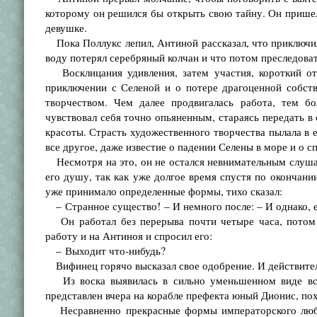
которому он решился бы открыть свою тайну. Он пришел
девушке.
Пока Поллукс лепил, Антиной рассказал, что приключил
воду потерял серебряный колчан и что потом преследоват
Восклицания удивления, затем участия, короткий отд
приключении с Селеной и о потере драгоценной собст
творчеством. Чем далее продвигалась работа, тем бо
чувствовал себя точно опьяненным, стараясь передать 
красоты. Страсть художественного творчества пылала в е
все другое, даже известие о падении Селены в море и о сп
Несмотря на это, он не остался невнимательным слушат
его душу, так как уже долгое время спустя по окончани
уже принимало определенные формы, тихо сказал:
– Странное существо! – И немного после: – И однако, ес
Он работал без перерыва почти четыре часа, потом г
работу и на Антиноя и спросил его:
– Выходит что-нибудь?
Вифинец горячо высказал свое одобрение. И действитель
Из воска выявилась в сильно уменьшенном виде вся
представлен вчера на корабле префекта юный Дионис, п
Несравненно прекрасные формы императорского любим