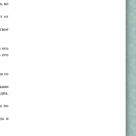
ь во
т от
свое
 его
 его
 и то
ными
дка,
о по
ра и