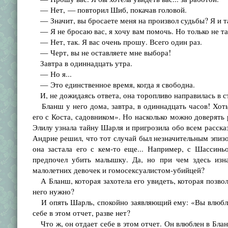
— Нет, — повторил Шиб, покачав головой.
— Значит, вы бросаете меня на произвол судьбы? Я и так
— Я не бросаю вас, я хочу вам помочь. Но только не та
— Нет, так. Я вас очень прошу. Всего один раз.
— Черт, вы не оставляете мне выбора!
Завтра в одиннадцать утра.
— Но я...
— Это единственное время, когда я свободна.
И, не дожидаясь ответа, она торопливо направилась в ст
Бланш у него дома, завтра, в одиннадцать часов! Хоть
его с Коста, садовником». Но насколько можно доверять
Элилу узнала тайну Шарля и пригрозила обо всем рассказ
Андрие решил, что тот случай был незначительным эпизо
она застала его с кем-то еще... Например, с Шассиньо
предпочел убить малышку. Да, но при чем здесь изн
малолетних девочек и гомосексуалистом-убийцей?
А Бланш, которая захотела его увидеть, которая позволи
него нужно?
И опять Шарль, спокойно заявляющий ему: «Вы влюблены
себе в этом отчет, разве нет?
Что ж, он отдает себе в этом отчет. Он влюблен в Бланш