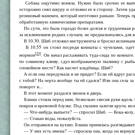
Собака ощутимо воняла. Нужно было срочно ее выпотр
осторожно снял шкуру и отложил ее в сторону. Затем уда
резиновый манекен, который изготовил раньше. Теперь п
обработанную химическими препаратами.
По сути, это была гораздо более долгая и трудоемкая ра
за исключением редких случаев, не предназначались для в
В 10.30. Шиб отложил инструменты и бросил испачканны
В 10.55 он стоял посреди комнаты с чучелами, одет
[23]
мормон
. Он начал расхаживать туда-сюда по комнате
по совиному клюву, сдул воображаемую пылинку с рыбы
спокойном месте? Как насчет кладбища, Шиб?
А если она передумала и не придет? Если ей вдруг расх
с тобой? На черта вообще ты ей сдался? Или она села за
поворот и...
В этот момент раздался звонок в дверь.
Бланш стояла перед ним, безвольно свесив руки вдоль т
покроя и кремовой блузке. Под глазами залегли круги, во
— Что-нибудь выпьете? — спросил Шиб. — Кока-колу,
— Стакан воды, пожалуйста.
Он отправился на кухню. Бланш принялась разглядыват
— У них есть имена? — спросила она, когда он вернулс