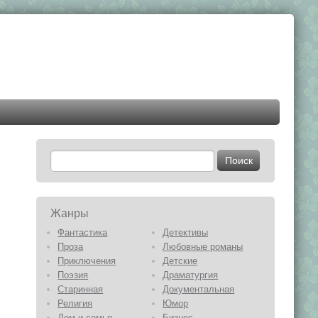
Жанры
Фантастика
Детективы
Проза
Любовные романы
Приключения
Детские
Поэзия
Драматургия
Старинная
Документальная
Религия
Юмор
Дом и семья
Бизнес