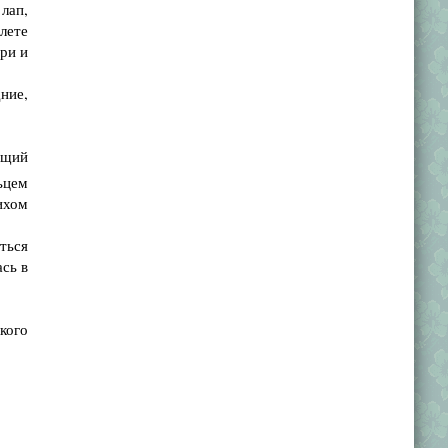
лап,
елете
ри и
ние,
.
ящий
ьцем
ихом
ться
ась в
кого