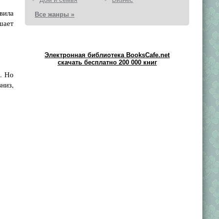
вила
Все жанры »
шает
Электронная библиотека BooksCafe.net
скачать бесплатно 200 000 книг
. Но
низ,