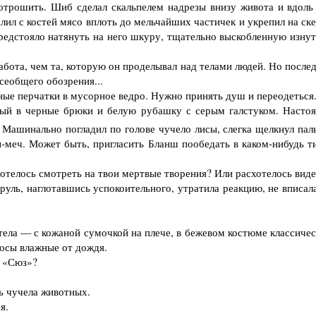
ошить. Шиб сделал скальпелем надрезы внизу живота и вдоль 
лил с костей мясо вплоть до мельчайших частичек и укрепил на ск
редстояло натянуть на него шкуру, тщательно выскобленную изнут
бота, чем та, которую он проделывал над телами людей. Но послед
сеобщего обозрения...
е перчатки в мусорное ведро. Нужно принять душ и переодеться
ый в черные брюки и белую рубашку с серым галстуком. Насто
. Машинально погладил по голове чучело лисы, слегка щелкнул пал
-меч. Может быть, пригласить Бланш пообедать в каком-нибудь т
отелось смотреть на твои мертвые творения? Или расхотелось виде
 руль, наглотавшись успокоительного, утратила реакцию, не вписал
ела — с кожаной сумочкой на плече, в бежевом костюме классичес
лосы влажные от дождя.
 «Сюз»?
ь чучела животных.
я.