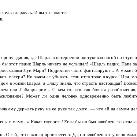
 едва держусь. И вы это знаете.
к.
орону здания, где Шарль в нетерпении постукивал ногой по ступен
 бы этот педик Шарль ничего не услышал! «Шарль педик. Папа за
 россказням Луи-Мари? Подростки часто фантазируют... А может б
ать матери? Но зачем ее убивать, если отец тоже в курсе? Или, м
дом в жизни Шарля, а Элилу знала, что страсть настоящая? Возмо
лем или Лабаррьером... С кем-то, кто так боялся разоблачения,
асилование? Может ли один человек одновременно быть любит
ла ему держать руку на ее руке так долго, — что ей на самом дел
 в маму...» Какая глупость! Если бы он был влюблен, то отдава
. О'кэй, это наконец произнесено. Да, он влюблен в эту ненормал