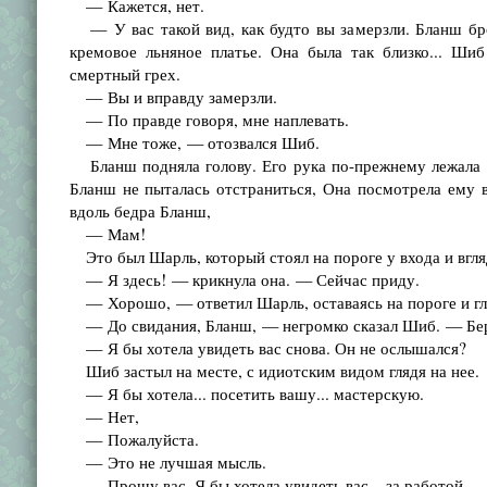
— Кажется, нет.
— У вас такой вид, как будто вы замерзли. Бланш бро
кремовое льняное платье. Она была так близко... Ши
смертный грех.
— Вы и вправду замерзли.
— По правде говоря, мне наплевать.
— Мне тоже, — отозвался Шиб.
Бланш подняла голову. Его рука по-прежнему лежала н
Бланш не пыталась отстраниться, Она посмотрела ему в 
вдоль бедра Бланш,
— Мам!
Это был Шарль, который стоял на пороге у входа и вгля
— Я здесь! — крикнула она. — Сейчас приду.
— Хорошо, — ответил Шарль, оставаясь на пороге и гля
— До свидания, Бланш, — негромко сказал Шиб. — Берег
— Я бы хотела увидеть вас снова. Он не ослышался?
Шиб застыл на месте, с идиотским видом глядя на нее.
— Я бы хотела... посетить вашу... мастерскую.
— Нет,
— Пожалуйста.
— Это не лучшая мысль.
— Прошу вас. Я бы хотела увидеть вас... за работой.