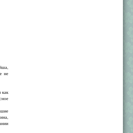
йша,
е не
 как
сное
вшие
яина,
пании