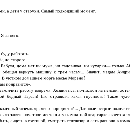
и, а дети у старухи. Самый подходящий момент.
Я за него.
буду работать.
, до скорого.
Бабули, дома нет ни мужа, ни садовника, ни кухарки— только А
 обещал вернуть машину к трем часам... Значит, мадам Андри
ть? В уютном домашнем морге месье Морено?
ам понравится».
кончить работу вовремя. Хозяин пса, почтальон на пенсии, хотел
й бедный Тарзан! Его отравили, какая гнусность! Такое чуде
колепный экземпляр, явно породистый... Длинные острые пожелте
ояло занять почетное место в двухкомнатной квартирке своего хоз
ыть, сидеть в гостиной, смотреть телевизор и есть равиоли в ком