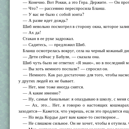
— Конечно. Вот Рокки, а это Гера. Держите. — Он прот
— Что? — рассеянно переспросила Бланш.
— У вас не было с собой зонта?
— А разве идет дождь?
Шиб невольно посмотрел в сторону окна, которое залива
— Ах да!
Стакан в ее руке задрожал.
— Садитесь, — предложил Шиб.
Бланш осмотрелась вокруг, села на черный кожаный див
— Дети сейчас у Бабули, — сказала она.
Шиб чуть было не ответил: «Я знаю», но в последний м
— Вы хоть немного поспали? — спросил он.
— Немного. Как раз достаточно для того, чтобы насмо
у других людей их не бывает.
— Нет, мне тоже иногда снятся.
— А какие именно?
— Ну, самые банальные: я опаздываю в школу, с меня с
— Ах, это... Нет, я говорю о настоящих кошмарах.
заходится— Кажется, что умрешь, если это продлится еще
— Но ведь Кордье дает вам какое-то снотворное...
— Не слишком сильное. Он не хочет, чтобы я отупела. О