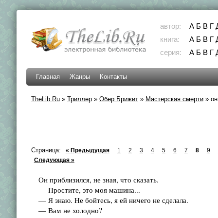
автор:
А
Б
В
Г
книга:
А
Б
В
Г
серия:
А
Б
В
Г
Главная
Жанры
Контакты
TheLib.Ru
»
Триллер
»
Обер Брижит
»
Мастерская смерти
»
он
Страница:
« Предыдущая
1
2
3
4
5
6
7
8
9
Следующая »
Он приблизился, не зная, что сказать.
— Простите, это моя машина...
— Я знаю. Не бойтесь, я ей ничего не сделала.
— Вам не холодно?