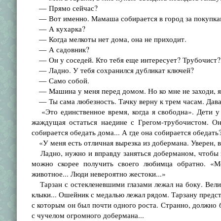
— Прямо сейчас?
— Вот именно. Мамаша собирается в город за покупкам
— А кухарка?
— Когда мелкоты нет дома, она не приходит.
— А садовник?
— Он у соседей. Кто тебя еще интересует? Трубочист? 
— Ладно. У тебя сохранился дубликат ключей?
— Само собой.
— Машина у меня перед домом. Но ко мне не заходи, я 
— Ты сама любезность. Тачку верну к трем часам. Давай
«Это единственное время, когда я свободна». Дети у 
жаждущая остаться наедине с Грегом-трубочистом. Он
собирается обедать дома... А где она собирается обеда
«У меня есть отличная вырезка из добермана. Уверен, в
Ладно, нужно и вправду заняться доберманом, чтобы за
можно скорее получить своего любимца обратно. «Мо
животное... Люди невероятно жестоки...»
Тарзан с остекленевшими глазами лежал на боку. Вели
клыки... Ошейник с медалью лежал рядом. Тарзану предст
с которым он был почти одного роста. Странно, должно б
с чучелом огромного добермана...