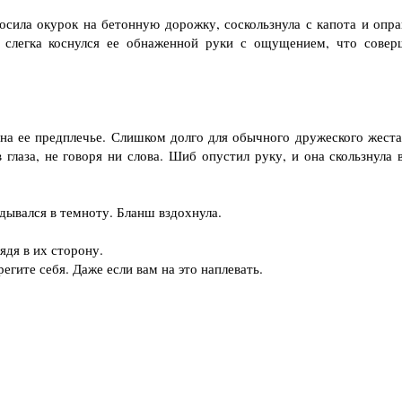
сила окурок на бетонную дорожку, соскользнула с капота и опра
б слегка коснулся ее обнаженной руки с ощущением, что совер
а ее предплечье. Слишком долго для обычного дружеского жеста
глаза, не говоря ни слова. Шиб опустил руку, и она скользнула в
дывался в темноту. Бланш вздохнула.
дя в их сторону.
ите себя. Даже если вам на это наплевать.