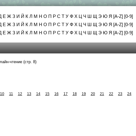
Д
Е
Ж
З
И
Й
К
Л
М
Н
О
П
Р
С
Т
У
Ф
Х
Ц
Ч
Ш
Щ
Э
Ю
Я
[A-Z]
[0-9]
Д
Е
Ж
З
И
Й
К
Л
М
Н
О
П
Р
С
Т
У
Ф
Х
Ц
Ч
Ш
Щ
Э
Ю
Я
[A-Z]
[0-9]
Д
Е
Ж
З
И
Й
К
Л
М
Н
О
П
Р
С
Т
У
Ф
Х
Ц
Ч
Ш
Щ
Э
Ю
Я
[A-Z]
[0-9]
лайн-чтение (стр. 8)
10
11
12
13
14
15
16
17
18
19
20
21
22
23
24