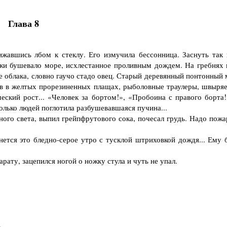
Глава 8
авшись лбом к стеклу. Его измучила бессонница. Заснуть так 
ружи бушевало море, исхлестанное проливным дождем. На гребнях 
е облака, словно гаучо стадо овец. Старый деревянный понтонный 
ов в желтых прорезиненных плащах, рыболовные траулеры, швыря
ческий рост... «Человек за бортом!», «Пробоина с правого борта
колько людей поглотила разбушевавшаяся пучина...
го света, выпил грейпфрутового сока, почесал грудь. Надо пожа
ется это бледно-серое утро с тусклой штриховкой дождя... Ему 
ату, зацепился ногой о ножку стула и чуть не упал.
.