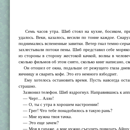
Семь часов утра. Шиб стоял на кухне, босиком, приж
удалось. Веки, казалось, весили по тонне каждое. Сна
поднимались вспененные завитки. Ветер гнал темно-серы
захлестывали потоки пены. Шиб представил себе моряк
из стороны в сторону жестокой качкой, волны в челове
сколько фильмов об этом снято, сколько книг написано, с
Он отошел от окна, подальше от режущего глаза дневно
яичницу и сварить кофе. Это его немного взбодрит.
Ему хотелось остановить время. Пусть навсегда остан
страшно.
Зазвонил телефон. Шиб вздрогнул. Направившись к аппар
— Черт... Алло!
— О, ты с утра в хорошем настроении!
— Грег! Что тебе понадобилось в такую рань?
— Мне нужна твоя тачка.
— Это еще зачем?
— Моя в гараже, а мне нужно съездить повидать Айшу