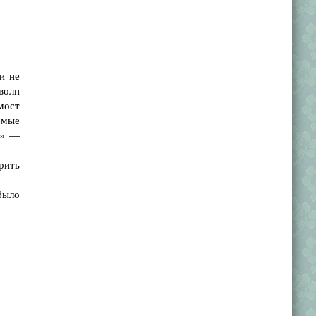
и не
волн
мост
емые
!» —
рить
было