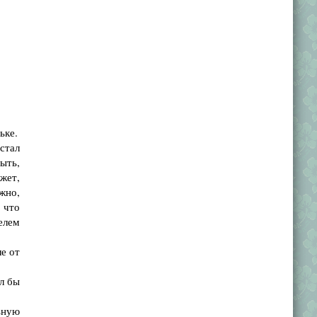
ьке.
стал
ыть,
ожет,
жно,
 что
елем
е от
л бы
ьную