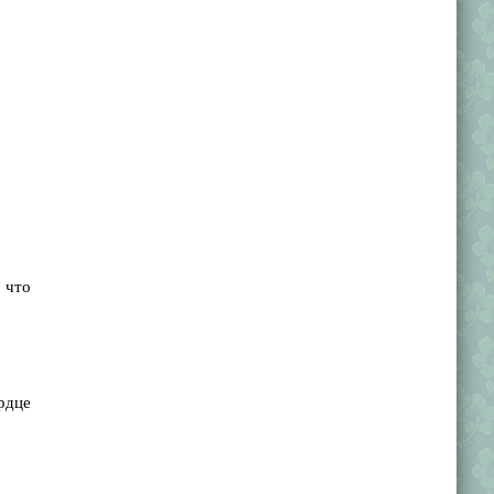
 что
рдце