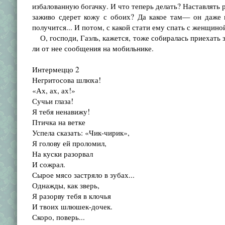
избалованную богачку. И что теперь делать? Наставлять р
заживо сдерет кожу с обоих? Да какое там— он даже н
получится... И потом, с какой стати ему спать с женщиной
О, господи, Гаэль, кажется, тоже собиралась приехать за
ли от нее сообщения на мобильнике.
Интермеццо 2
Негритосова шлюха!
«Ах, ах, ах!»
Сучьи глаза!
Я тебя ненавижу!
Птичка на ветке
Успела сказать: «Чик-чирик»,
Я голову ей проломил,
На куски разорвал
И сожрал.
Сырое мясо застряло в зубах...
Однажды, как зверь,
Я разорву тебя в клочья
И твоих шлюшек-дочек.
Скоро, поверь...