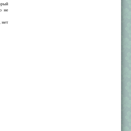
торый
о не
, нет