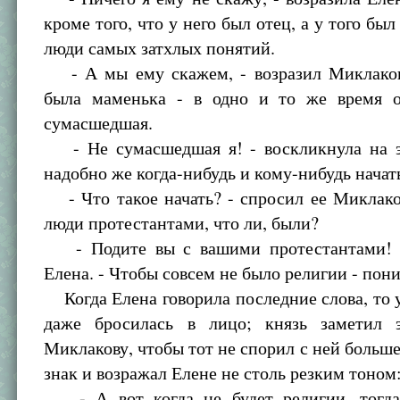
кроме того, что у него был отец, а у того был
люди самых затхлых понятий.
- А мы ему скажем, - возразил Миклаков,
была маменька - в одно и то же время 
сумасшедшая.
- Не сумасшедшая я! - воскликнула на э
надобно же когда-нибудь и кому-нибудь начат
- Что такое начать? - спросил ее Миклако
люди протестантами, что ли, были?
- Подите вы с вашими протестантами! -
Елена. - Чтобы совсем не было религии - пони
Когда Елена говорила последние слова, то у
даже бросилась в лицо; князь заметил 
Миклакову, чтобы тот не спорил с ней больше.
знак и возражал Елене не столь резким тоном
- А вот когда не будет религии, тогда