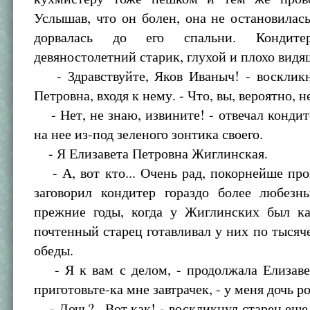
Услышав, что он болен, она не остановилас
дорвалась до его спальни. Конди
девяностолетний старик, глухой и плохо видя
- Здравствуйте, Яков Иваныч! - воскликн
Петровна, входя к нему. - Что, вы, вероятно, 
- Нет, не знаю, извините! - отвечал кондит
на нее из-под зеленого зонтика своего.
- Я Елизавета Петровна Жиглинская.
- А, вот кто... Очень рад, покорнейше про
заговорил кондитер гораздо более любезн
прежние годы, когда у Жиглинских был к
почтенный старец готавливал у них по тысяч
обеды.
- Я к вам с делом, - продолжала Елизавет
приготовьте-ка мне завтрачек, - у меня дочь р
- Дочь?.. Вот как! - воскликнул старец еще 