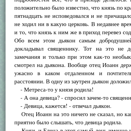
положительно было известно, что князь по кр
пятнадцать не исповедовался и не причащалс
не ходил ни в какую церковь. В недавнее вре
и то, что князь к ним же в приход перевез со
Обо всем этом дьякон самым добродушне
докладывал священнику. Тот на это не д
замечания и только при этом как-то необы
смотрел на дьякона. Вообще отец Иоанн дер
ужасно в каком отдаленном и почтител
расстоянии. В одну из заутрен дьякон доложил
- Метреса-то у князя родила!
- А она девица? - спросил зачем-то священн
- Девица, кажется! - отвечал дьякон.
Отец Иоанн на это ничего не сказал, но ка
приятно было слышать, что девица родила.
Князь и Елена в этот самый день именно и