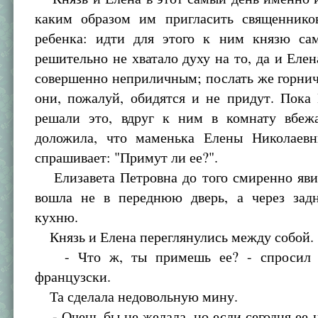
каким образом им пригласить священнико
ребенка: идти для этого к ним князю са
решительно не хватало духу на то, да и Елен
совершенно неприличным; послать же горнич
они, пожалуй, обидятся и не придут. Пока
решали это, вдруг к ним в комнату вбеж
доложила, что маменька Елены Николаев
спрашивает: "Примут ли ее?".
Елизавета Петровна до того смиренно явил
вошла не в переднюю дверь, а через зад
кухню.
Князь и Елена переглянулись между собой.
- Что ж, ты примешь ее? - спросил 
французски.
Та сделала недовольную мину.
- Очень бы не желала, но если сегодня ее н