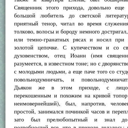
Священник этого прихода, довольно еще
большой любитель до светской литерат
приятный тенор, читал во время служения
толково, волосы и бороду немного достригал,
или темно-гранатных рясах и носил при
золотой цепочке. С купечеством и со с
духовенством, отец Иоанн (имя священн
разумеется, в известном тоне; но с дворянств
с молодыми людьми, а еще паче того со сту
повольнодумничать, и повольнодумничат
Дьякон же в этом приходе, с лицом
перекошенным и похожим на кривой топор
неимовернейший), был, напротив, челов
простой, занимался починкой часов и переп
зато был прелюбопытный и знал до
подробностей все, что в приходе делалось: