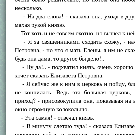
несколько.
- На два слова! - сказала она, уходя в др
махая рукой князю.
Тот хоть и не совсем охотно, но вышел к ней
- Я за священниками сходить схожу, - нач
Петровна, - но что я мать Елены, я им не ска
будь она дама, то другое бы дело!..
- Ну да!.. - подхватил князь, очень хорошо
хочет сказать Елизавета Петровна.
- Я сейчас же к ним в церковь и пойду, бл
не кончилась. Ведь эта большая церковь, 
приход? - присовокупила она, показывая на
окно огромную колокольню.
- Эта самая! - отвечал князь.
- В минуту слетаю туда! - сказала Елизаве
проворно войдя в комнату дочери, провор