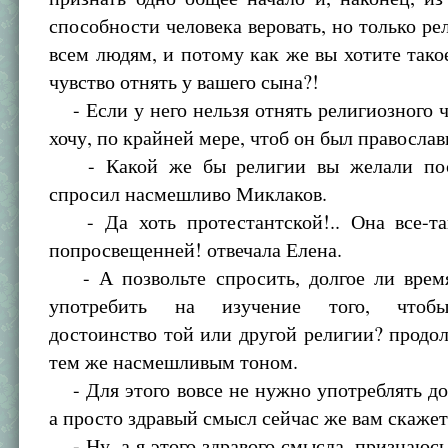
способности человека веровать, но только р
всем людям, и потому как же вы хотите тако
чувство отнять у вашего сына?!
- Если у него нельзя отнять религиозного чу
хочу, по крайней мере, чтоб он был правосла
- Какой же бы религии вы желали посв
спросил насмешливо Миклаков.
- Да хоть протестантской!.. Она все-т
попросвещенней! отвечала Елена.
- А позвольте спросить, долгое ли врем
употребить на изучение того, чтобы
достоинство той или другой религии? прод
тем же насмешливым тоном.
- Для этого вовсе не нужно употреблять до
а просто здравый смысл сейчас же вам скажет
- Ну, а я этого здравого смысла, признаюсь