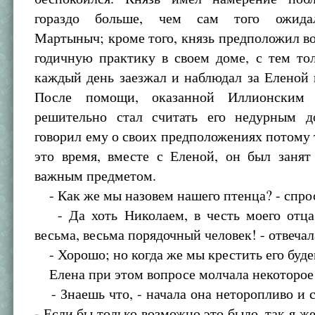
гораздо больше, чем сам того ожида
Мартыныч; кроме того, князь предположил в
годичную практику в своем доме, с тем то
каждый день заезжал и наблюдал за Еленой 
После помощи, оказанной Иллионским 
решительно стал считать его недурным 
говорил ему о своих предположениях потому т
это время, вместе с Еленой, он был занят
важным предметом.
- Как же мы назовем нашего птенца? - спрос
- Да хоть Николаем, в честь моего отца
весьма, весьма порядочный человек! - отвечал
- Хорошо; но когда же мы крестить его буд
Елена при этом вопросе молчала некоторое 
- Знаешь что, - начала она неторопливо и с
- Если бы только возможно это было, так я ж