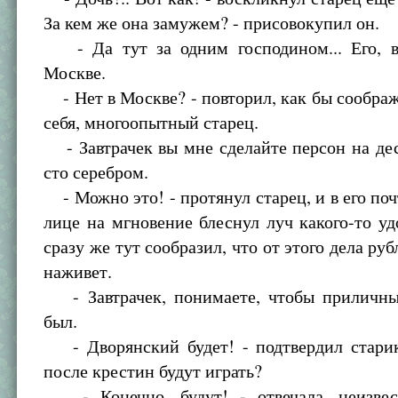
За кем же она замужем? - присовокупил он.
- Да тут за одним господином... Его, в
Москве.
- Нет в Москве? - повторил, как бы соображ
себя, многоопытный старец.
- Завтрачек вы мне сделайте персон на дес
сто серебром.
- Можно это! - протянул старец, и в его по
лице на мгновение блеснул луч какого-то уд
сразу же тут сообразил, что от этого дела ру
наживет.
- Завтрачек, понимаете, чтобы приличны
был.
- Дворянский будет! - подтвердил старик
после крестин будут играть?
- Конечно, будут! - отвечала, неизвес