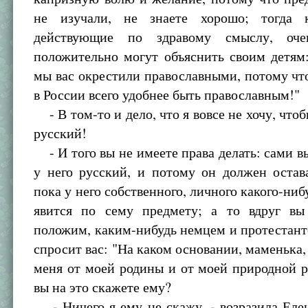
не изучали, не знаете хорошо; тогда к
действующие по здравому смыслу, оч
положительно могут объяснить своим детям
мы вас окрестили православными, потому что
в России всего удобнее быть православным!"
- В том-то и дело, что я вовсе не хочу, что
русский!
- И того вы не имеете права делать: сами вы
у него русский, и потому он должен остав
пока у него собственного, личного какого-ниб
явится по сему предмету; а то вдруг вы 
положим, каким-нибудь немцем и протестант
спросит вас: "На каком основании, маменька,
меня от моей родины и от моей природной р
вы на это скажете ему?
- Ничего я ему не скажу, - возразила Елен