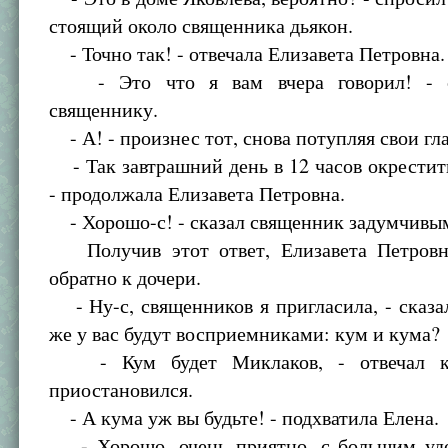
стоящий около священника дьякон.
- Точно так! - отвечала Елизавета Петровна.
- Это что я вам вчера говорил! - с
священнику.
- А! - произнес тот, снова потупляя свои гла
- Так завтрашний день в 12 часов окрестить
- продолжала Елизавета Петровна.
- Хорошо-с! - сказал священник задумчивы
Получив этот ответ, Елизавета Петровн
обратно к дочери.
- Ну-с, священников я пригласила, - сказал
же у вас будут восприемниками: кум и кума?
- Кум будет Миклаков, - отвечал кн
приостановился.
- А кума уж вы будьте! - подхватила Елена.
- Хорошо, очень приятно, с большим удо