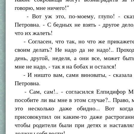
говорю, мне ничего!"
- Вот уж это, по-моему, глупо! - сказ
Петровна. - С бедных не взять - другое дело,
что их жалеть!
- Согласен, что так, но что же прикажете
своим делать? Не надо да не надо!.. Прохо
день, другой, неделя, а они все, может быт
мне не надо, - так я на бобах и остался!
- И ништо вам, сами виноваты, - сказала 
Петровна.
- Сам, сам!.. - согласился Елпидифор М
пособите ли вы мне в этом случае?.. Право, 
это несколько даже обидно... Вот когд
присовокупил он каким-то даже растроганн
чтобы родители были при детях и наставля
должны себя вести!