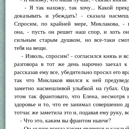
- Я так нахожу, так хочу... Какой прек
доказывать и убеждать! - сказала насмеш
Спросим, по крайней мере, Миклакова, - 
она, - пусть он решит наш спор, и хоть о
сильным старым душком, но все-таки смо
тебя на вещи.
- Изволь, спросим! - согласился князь и вс
разговора в тот же день нарочно заехал к
рассказав ему все, убедительно просил его вр
так что Миклаков явился к ней предуве
заметно насмешливой улыбкой на губах. Од
этом так франтовато, что Елена, несмотря 
здоровье и то, что ее занимал совершенно д
тотчас же заметила это и, подавая ему руку, 
- Что это, каким вы франтом нынче?
- Он нынче всегда таким является и каждый