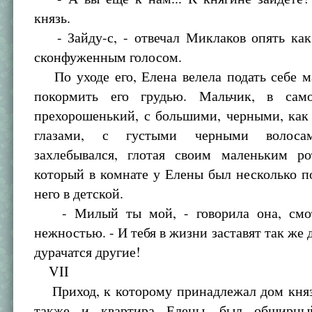
князь.
- Зайду-с, - отвечал Миклаков опять как
сконфуженным голосом.
По уходе его, Елена велела подать себе м
покормить его грудью. Мальчик, в сам
прехорошенький, с большими, черными, как
глазами, с густыми черными волос
захлебывался, глотая своим маленьким ро
который в комнате у Елены был несколько п
него в детской.
- Милый ты мой, - говорила она, смот
нежностью. - И тебя в жизни заставят так же 
дурачатся другие!
VII
Приход, к которому принадлежал дом князя
также и квартира Елены, был обширны