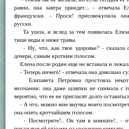
равно, она завтра приедет... - отвечала 
французски. - Проси! присовокупила он
русски.
Та ушла, и вслед за тем появилась Елиза
тише воды и ниже травы.
- Ну, что, как твое здоровье? - сказала 
дочери, самым кротким голосом.
Елена после родин еще не вставала и лежала
- Теперь ничего! - отвечала она довольно су
Елизавета Петровна простояла некот
молчании: она даже шляпки не снимала с г
вероятно, что ее не пригласят долго оставаться
- А что, можно мне внучка моего посмотрет
она опять кротчайшим голосом.
- Посмотрите!.. Он там в комнате!.. - от
показывая ей глазами на соседнюю комнату.