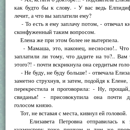
как будто бы к слову. - У вас ведь Елпид
лечит, а что вы заплатили ему?
- То есть я ему заплачу потом, - отвечал кн
сконфуженный таким вопросом.
Елена же при этом более не вытерпела.
- Мамаша, это, наконец, несносно!.. Что 
заплатили ли тому, что дадите на то?.. Вам 
этого?! - почти вскрикнула она сердитым голо
- Не буду, не буду больше! - отвечала Елиза
заметно струхнув, и затем, подойдя к Елене, 
перекрестила и проговорила: - Ну, прощай,
свиданья! - присовокупила она почти д
голосом князю.
Тот, не вставая с места, кивнул ей головой.
Елизавета Петровна отправилась к з
кухмистеру тоже пешком и тем же пров