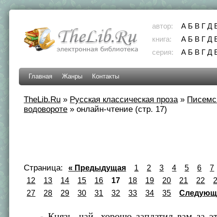
автор:
А
Б
В
Г
Д
книга:
А
Б
В
Г
Д
серия:
А
Б
В
Г
Д
Главная
Жанры
Контакты
TheLib.Ru
»
Русская классическая проза
»
Писемс
водовороте
»
онлайн-чтение (стр. 17)
Страница:
« Предыдущая
1
2
3
4
5
6
7
12
13
14
15
16
17
18
19
20
21
22
27
28
29
30
31
32
33
34
35
Следующ
- Князь, чай, хорошо заплатил вам за эт