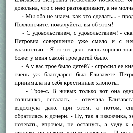
довольна, что с нею разговаривают, а не молча
- Мы оба не знаем, как это сделать... - про
Похлопочите, пожалуйста, вы об этом!
- С удовольствием, с удовольствием! - ска
Петровна совершенно уже смело и с не
важностью. - Я-то это дело очень хорошо знаю
боже: у меня самой трое детей было.
- А у вас трое было детей? - спросил ее кня
очень уж благодарен был Елизавете Петр
принимала на себя крестинные хлопоты.
- Трое-с. В живых только вот она одна
солнышко, осталась, - отвечала Елизаве
вздохнула даже при этом, а потом, сн
обратилась к дочери. - Ну, так я извозчика, 
ночевать, впрочем, не останусь, а уеду к 
старухе, по чужим домам ночевать... И не з