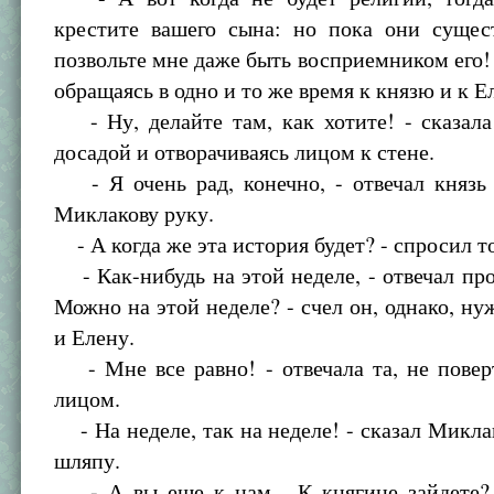
крестите вашего сына: но пока они сущес
позвольте мне даже быть восприемником его! 
обращаясь в одно и то же время к князю и к Е
- Ну, делайте там, как хотите! - сказала
досадой и отворачиваясь лицом к стене.
- Я очень рад, конечно, - отвечал князь
Миклакову руку.
- А когда же эта история будет? - спросил т
- Как-нибудь на этой неделе, - отвечал про
Можно на этой неделе? - счел он, однако, н
и Елену.
- Мне все равно! - отвечала та, не повер
лицом.
- На неделе, так на неделе! - сказал Миклак
шляпу.
- А вы еще к нам... К княгине зайдете? 