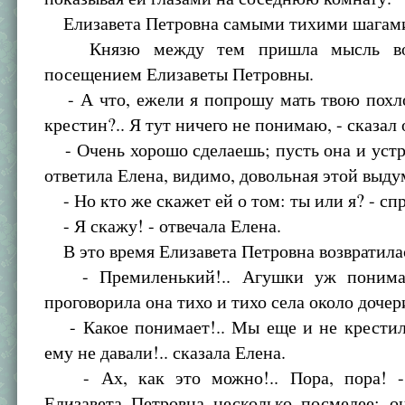
Елизавета Петровна самыми тихими шагами
Князю между тем пришла мысль восп
посещением Елизаветы Петровны.
- А что, ежели я попрошу мать твою похло
крестин?.. Я тут ничего не понимаю, - сказал 
- Очень хорошо сделаешь; пусть она и устрои
ответила Елена, видимо, довольная этой выду
- Но кто же скажет ей о том: ты или я? - сп
- Я скажу! - отвечала Елена.
В это время Елизавета Петровна возвратилас
- Премиленький!.. Агушки уж понимает
проговорила она тихо и тихо села около дочер
- Какое понимает!.. Мы еще и не крестил
ему не давали!.. сказала Елена.
- Ах, как это можно!.. Пора, пора! - 
Елизавета Петровна несколько посмелее: о