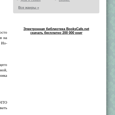
Все жанры »
Электронная библиотека BooksCafe.net
осто
скачать бесплатно 200 000 книг
я на
- Ио-
щего
ной,
чика
 ЧТО
вать