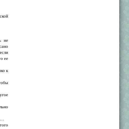
ской
ь не
сано
если
то ее
ко к
тобы
угое
льно
р…
того