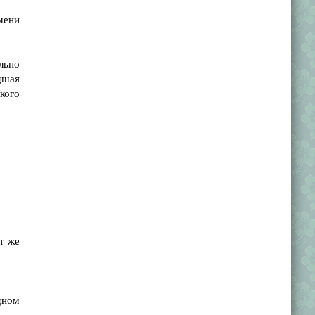
мени
льно
дшая
кого
т же
дном