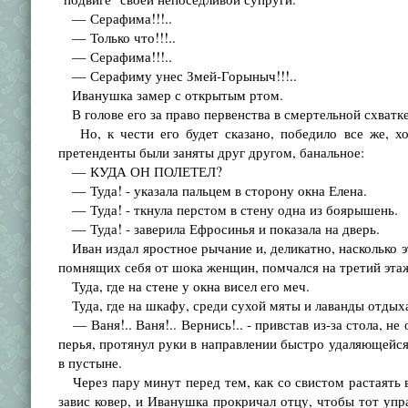
— Серафима!!!..
— Только что!!!..
— Серафима!!!..
— Серафиму унес Змей-Горыныч!!!..
Иванушка замер с открытым ртом.
В голове его за право первенства в смертельной схватк
Но, к чести его будет сказано, победило все же, хо
претенденты были заняты друг другом, банальное:
— КУДА ОН ПОЛЕТЕЛ?
— Туда! - указала пальцем в сторону окна Елена.
— Туда! - ткнула перстом в стену одна из боярышень.
— Туда! - заверила Ефросинья и показала на дверь.
Иван издал яростное рычание и, деликатно, насколько э
помнящих себя от шока женщин, помчался на третий этаж
Туда, где на стене у окна висел его меч.
Туда, где на шкафу, среди сухой мяты и лаванды отдых
— Ваня!.. Ваня!.. Вернись!.. - привстав из-за стола, н
перья, протянул руки в направлении быстро удаляющейс
в пустыне.
Через пару минут перед тем, как со свистом растаять в
завис ковер, и Иванушка прокричал отцу, чтобы тот упра