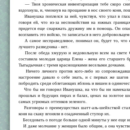
— Твоя хроническая инвентаризация тебе скоро снить
вздохнула, и, чмокнув на прощание в нос своего коня, по
Иванушка поплелся за ней, чувствуя, что упал в глаза
говоря ей, что из-за неспокойствия на южных граница
придется еще снаряжать дружину им в помощь. Он опаса
возглавить это войско, то записаться в него добровольце
А самое несправедливое, понимал он, будет то, что е
лучшего разведчика - нет.
После обеда хмурую и недовольную всем на свете Се
составила молодая царица Елена - жена его старшего 
Тыгыдычная с тремя краснощекими веселыми дочками.
Ничего личного против кого-либо из сопровождавши
настроение давало о себе знать, и с первых же шагов
побродить среди облетающих яблонь и вишен в одиночест
Что бы ни говорил Иванушка, на что бы ни намекала Е
прошлых и будущих пирах и балах, ценах на золотое ши
самых угрюмых оттенков зеленого.
Разговоры о преимуществах шатт-аль-шейхсткой стали 
коня на скаку вгоняли в озадаченный ступор их.
Беседовать о погоде больше одной минуты у нее еще ни
И даже молчание у женщин было общим, а она чувствовал