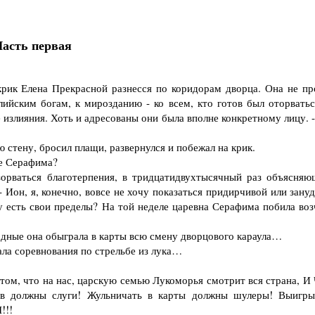
асть первая
рик Елена Прекрасной разнесся по коридорам дворца. Она не пр
ллийским богам, к мирозданию - ко всем, кто готов был оторватьс
 излияния. Хоть и адресованы они была вполне конкретному лицу. 
стену, бросил плащи, развернулся и побежал на крик.
де Серафима?
ваться благотерпения, в тридцатидвухтысячный раз объясняю
Ион, я, конечно, вовсе не хочу показаться придирчивой или зануд
у есть свои пределы? На той неделе царевна Серафима побила воз
дные она обыграла в карты всю смену дворцового караула…
ла соревнования по стрельбе из лука…
том, что на нас, царскую семью Лукоморья смотрит вся страна, И
должны слуги! Жульничать в карты должны шулеры! Выигры
!!!