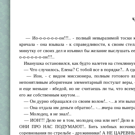
Ч
— Ио-о-о-о-о-о-он!!!.. - полный невыразимой тоски к
кричала - она взывала - к справедливости, к своим сте
минутку от своих дел и изъявил бы желание выслушать ее
о-о-о-о-о-о-он!!!..
Иванушка остановился, как будто налетев на стеклянную 
— Что случилось, Елена? С тобой все в порядке?.. А г
— Ион, - с видом миссионера, полным готового взор
непонятливым аборигенам элементарный постулат веры, - 
и еще меньше - ябедой, но не считаешь ли ты, что всем
его же собственным кнутом…
— Он дурно обращался со своим волом!.. -…в эти выхо
— Она отдала им деньги обратно!.. -…вчера она выигра
— Молодец, я не знал!..
— ИОН!!! Дело не в том, молодец она или нет! Дело в 
ОНИ ПРО НАС ПОДУМАЮТ!.. Бить злобных возчиков 
соревнования по стрельбе - дружинники! А НЕ ЦАРЕВНЫ