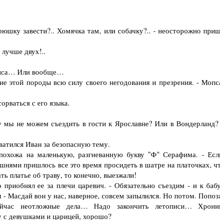
шку завести?.. Хомячка там, или собачку?.. - неосторожно приш
лучше двух!..
мопса… Или вообще…
этой породы всю силу своего негодования и презрения. - Мопса!
рваться с его языка.
мы не можем съездить в гости к Ярославне? Или в Вондерланд?
атился Иван за безопасную тему.
хожа на маленькую, разгневанную букву "Ф" Серафима. - Есл
ышнями пришлось все это время просидеть в шатре на платочках, ч
ть платье об траву, то конечно, выезжали!
риобнял ее за плечи царевич. - Обязательно съездим - и к баб
 - Масдай вон у нас, наверное, совсем запылился. Но потом. Попоз
ас неотложные дела… Надо закончить летописи… Хрон
 с девушками и царицей, хорошо?