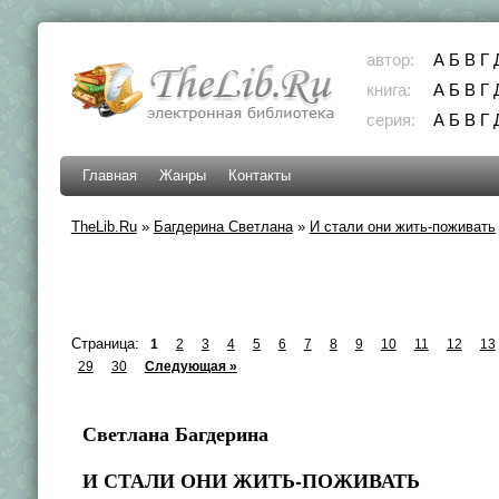
автор:
А
Б
В
Г
книга:
А
Б
В
Г
серия:
А
Б
В
Г
Главная
Жанры
Контакты
TheLib.Ru
»
Багдерина Светлана
»
И стали они жить-поживать
Страница:
1
2
3
4
5
6
7
8
9
10
11
12
13
29
30
Следующая »
Светлана Багдерина
И СТАЛИ ОНИ ЖИТЬ-ПОЖИВАТЬ