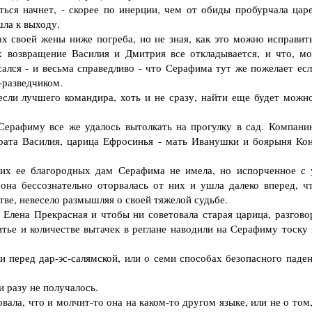
ся начнет, - скорее по инерции, чем от обиды пробурчала царе
шла к выходу.
х своей жены ниже погреба, но не зная, как это можно исправить
х возвращение Василия и Дмитрия все откладывается, и что, мо
лся - и весьма справедливо - что Серафима тут же пожелает есл
м-разведчиком.
сли лучшего командира, хоть и не сразу, найти еще будет можно
рафиму все же удалось вытолкать на прогулку в сад. Компани
брата Василия, царица Ефросинья - мать Иванушки и боярыня Кон
х ее благородных дам Серафима не имела, но испорченное с 
 она бессознательно оторвалась от них и ушла далеко вперед, ч
ве, невесело размышляя о своей тяжелой судьбе.
лена Прекрасная и чтобы ни советовала старая царица, разгово
тье и количестве вытачек в реглане наводили на Серафиму тоску 
перед дар-эс-салямской, или о семи способах безопасного паден
 разу не получалось.
а, что и молчит-то она на каком-то другом языке, или не о том,