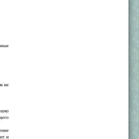
вные
м не
ошко
щего
ение
нит и