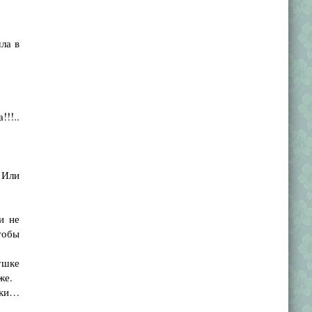
ла в
!!..
 Или
и не
тобы
ушке
же.
ики…