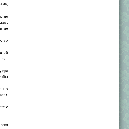
вна,
, не
жет,
и не
, то
ю ей
ева-
утра
тобы
ры о
всех
ия с
 или