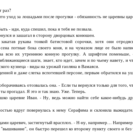
т раз?
о уход за лошадьми после прогулки - обязанность не царевны цар
ь - иди, куда спешил, пока я тебя не позвала.
нулся и зашагал в сторону дворцовых конюшен.
атав рукава тонкой батистовой сорочки, хотя они отродяс
 сена потные бока своего коня, и на чумазом лице ее было напи
 за всю их утреннюю конную прогулку. А шрифтом поменьше, 
иближающиеся шаги, знает, кто идет, зачем и по чьему навету, и ч
кого кузнеца - виды на урожай гаоляна в Вамаяси.
нной и даже слегка вспотевшей персоне, первым обратился на уш
ачиваясь отозвалась она. - Если ты вернулся только для того, ч
ты прогадал. Я это и так знаю. Уже. Теперь.
ко царевне Иван. - Ну, ведь можно найти себе какое-нибудь др
стью вдруг повернулась к нему Серафима и склонила выжидате
ами царевич, застигнутый врасплох. - Н-ну, например… Наприме
вышивание", он быстро перешел ко второму пункту своего и без 