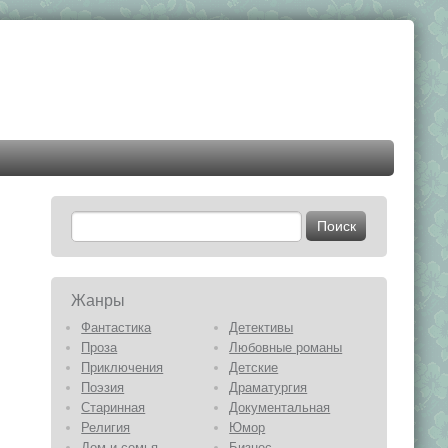
Жанры
Фантастика
Детективы
Проза
Любовные романы
Приключения
Детские
Поэзия
Драматургия
Старинная
Документальная
Религия
Юмор
Дом и семья
Бизнес