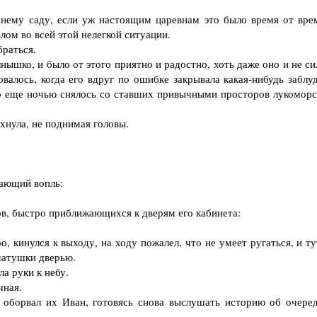
ему саду, если уж настоящим царевнам это было время от вре
ом во всей этой нелегкой ситуации.
браться.
шко, и было от этого приятно и радостно, хоть даже оно и не си
валось, когда его вдруг по ошибке закрывала какая-нибудь заблу
адо еще ночью снялось со ставших привычными просторов лукоморс
нула, не поднимая головы.
ающий вопль:
в, быстро приближающихся к дверям его кабинета:
кинулся к выходу, на ходу пожалел, что не умеет ругаться, и ту
матушки дверью.
а руки к небу.
чная.
оборвал их Иван, готовясь снова выслушать историю об очере