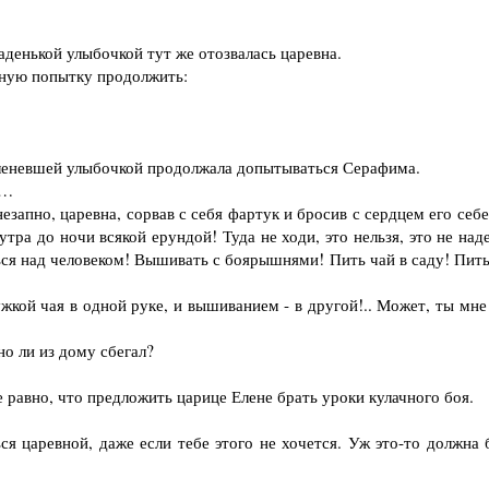
аденькой улыбочкой тут же отозвалась царевна.
ную попытку продолжить:
леневшей улыбочкой продолжала допытываться Серафима.
и…
езапно, царевна, сорвав с себя фартук и бросив с сердцем его себ
утра до ночи всякой ерундой! Туда не ходи, это нельзя, это не над
ться над человеком! Вышивать с боярышнями! Пить чай в саду! Пит
кой чая в одной руке, и вышиванием - в другой!.. Может, ты мне
о ли из дому сбегал?
авно, что предложить царице Елене брать уроки кулачного боя.
 царевной, даже если тебе этого не хочется. Уж это-то должна 