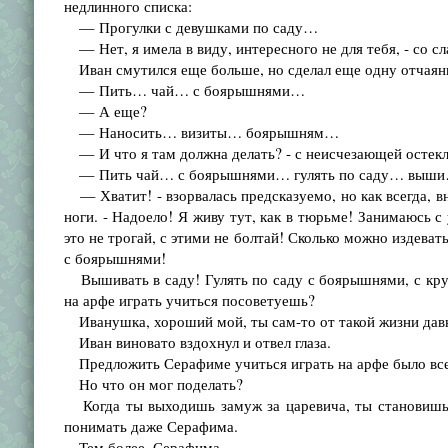
недлинного списка:
— Прогулки с девушками по саду…
— Нет, я имела в виду, интересного не для тебя, - со сл
Иван смутился еще больше, но сделал еще одну отчаян
— Пить… чай… с боярышнями…
— А еще?
— Наносить… визиты… боярышням…
— И что я там должна делать? - с неисчезающей остек
— Пить чай… с боярышнями… гулять по саду… выш
— Хватит! - взорвалась предсказуемо, но как всегда, вн
ноги. - Надоело! Я живу тут, как в тюрьме! Занимаюсь с 
это не трогай, с этими не болтай! Сколько можно издева
с боярышнями!
Вышивать в саду! Гулять по саду с боярышнями, с круж
на арфе играть учиться посоветуешь?
Иванушка, хороший мой, ты сам-то от такой жизни давн
Иван виновато вздохнул и отвел глаза.
Предложить Серафиме учиться играть на арфе было все р
Но что он мог поделать?
Когда ты выходишь замуж за царевича, ты становишься
понимать даже Серафима.
Тем более, Серафима.