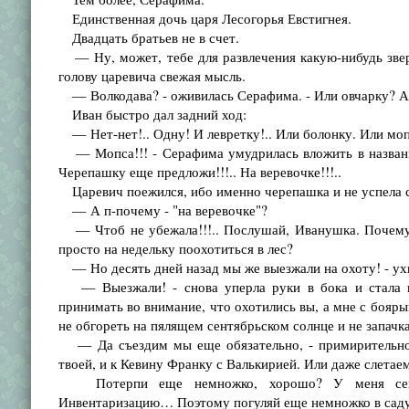
Единственная дочь царя Лесогорья Евстигнея.
Двадцать братьев не в счет.
— Ну, может, тебе для развлечения какую-нибудь зверю
голову царевича свежая мысль.
— Волкодава? - оживилась Серафима. - Или овчарку? А 
Иван быстро дал задний ход:
— Нет-нет!.. Одну! И левретку!.. Или болонку. Или 
— Мопса!!! - Серафима умудрилась вложить в название 
Черепашку еще предложи!!!.. На веревочке!!!..
Царевич поежился, ибо именно черепашка и не успела со
— А п-почему - "на веревочке"?
— Чтоб не убежала!!!.. Послушай, Иванушка. Почему 
просто на недельку поохотиться в лес?
— Но десять дней назад мы же выезжали на охоту! - ухв
— Выезжали! - снова уперла руки в бока и стала по
принимать во внимание, что охотились вы, а мне с бояр
не обгореть на пялящем сентябрьском солнце и не запачка
— Да съездим мы еще обязательно, - примирительно п
твоей, и к Кевину Франку с Валькирией. Или даже слетаем
Потерпи еще немножко, хорошо? У меня сейч
Инвентаризацию… Поэтому погуляй еще немножко в саду