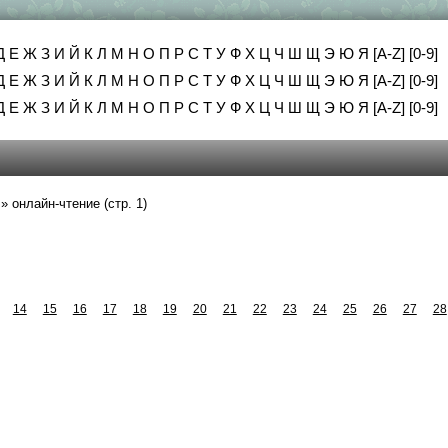
Д
Е
Ж
З
И
Й
К
Л
М
Н
О
П
Р
С
Т
У
Ф
Х
Ц
Ч
Ш
Щ
Э
Ю
Я
[A-Z]
[0-9]
Д
Е
Ж
З
И
Й
К
Л
М
Н
О
П
Р
С
Т
У
Ф
Х
Ц
Ч
Ш
Щ
Э
Ю
Я
[A-Z]
[0-9]
Д
Е
Ж
З
И
Й
К
Л
М
Н
О
П
Р
С
Т
У
Ф
Х
Ц
Ч
Ш
Щ
Э
Ю
Я
[A-Z]
[0-9]
»
онлайн-чтение (стр. 1)
14
15
16
17
18
19
20
21
22
23
24
25
26
27
28