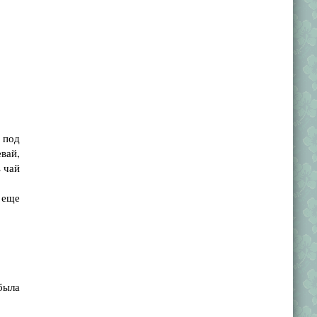
е под
евай,
ь чай
 еще
была