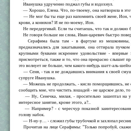
Иванушка удрученно поджал губы и вздохнул.
— Хорошо, Елена. Что, по-твоему, она натворила в это
— Не мог бы ты еще раз напомнить своей жене, Ион, чт
крови, а конюхов? И не по-моему, Ион.
Не передергивай. Если ты считаешь, что так и должно быт
Не говоря больше ни слова, Иван-царевич быстро повер
Серафима была там - в фартуке из мешковины, зак
предназначались для закатывания, она оттирала пучком
крупными буквами искреннее удовольствие - впервые
присмотреться, также и то, что она прекрасно слышит пр
это волнует не больше, чем какого-нибудь шатт-аль-шейхс
— Сеня, - так и не дождавшись внимания к своей смуще
супруге Иванушка.
— Можешь не продолжать, - кисло поморщившись, не обор
сообщить мне, что чистить лошадей - не царское дело, то 
— Ну, Сенечка, милая, - просительно зашептал на уш
интересное занятие, кроме этого, а?..
— Например? - с чересчур показной заинтересованно
голову набок.
— Н-ну-у… - сложил губы трубочкой и захлопал ресниц
Прочитав на лице Серафимы: "Только попробуй, скажи "