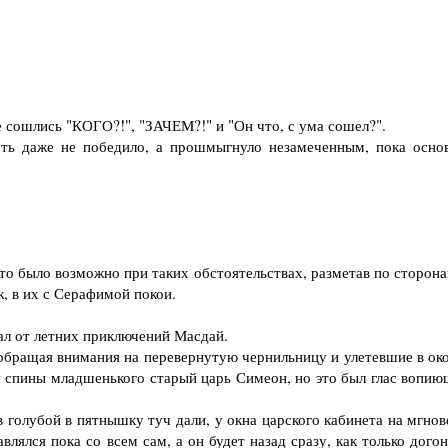
е сошлись "КОГО?!", "ЗАЧЕМ?!" и "Он что, с ума сошел?".
ть даже не победило, а прошмыгнуло незамеченным, пока осно
то было возможно при таких обстоятельствах, разметав по сторона
, в их с Серафимой покои.
ал от летних приключений Масдай.
е обращая внимания на перевернутую чернильницу и улетевшие в ок
я спины младшенького старый царь Симеон, но это был глас вопию
 голубой в пятнышку туч дали, у окна царского кабинета на мгнов
влялся пока со всем сам, а он будет назад сразу, как только дого