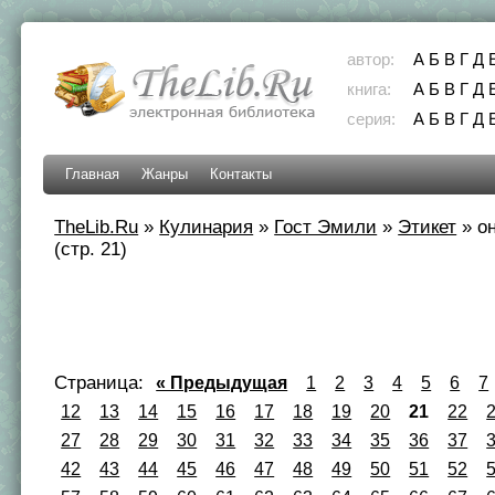
автор:
А
Б
В
Г
Д
книга:
А
Б
В
Г
Д
серия:
А
Б
В
Г
Д
Главная
Жанры
Контакты
TheLib.Ru
»
Кулинария
»
Гост Эмили
»
Этикет
»
о
(стр. 21)
Страница:
« Предыдущая
1
2
3
4
5
6
7
12
13
14
15
16
17
18
19
20
21
22
27
28
29
30
31
32
33
34
35
36
37
42
43
44
45
46
47
48
49
50
51
52