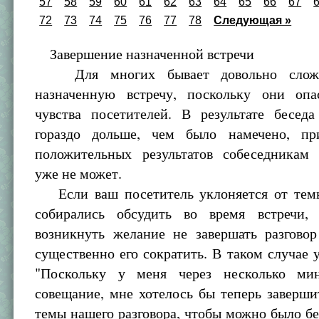
57
58
59
60
61
62
63
64
65
66
67
72
73
74
75
76
77
78
Следующая »
Завершение назначенной встречи
Для многих бывает довольно сложн
назначенную встречу, поскольку они опа
чувства посетителей. В результате беседа
гораздо дольше, чем было намечено, пр
положительных результатов собеседникам
уже не может.
Если ваш посетитель уклоняется от тем
собирались обсудить во время встречи,
возникнуть желание не завершать разговор
существенно его сократить. В таком случае у
"Поскольку у меня через несколько мин
совещание, мне хотелось бы теперь заверш
темы нашего разговора, чтобы можно было б