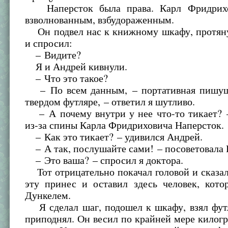
Наперсток была права. Карл Фридрихо
взволнованным, взбудораженным.
Он подвел нас к книжному шкафу, протяну
и спросил:
– Видите?
Я и Андрей кивнули.
– Что это такое?
– По всем данным, – портативная пишущ
твердом футляре, – ответил я шутливо.
– А почему внутри у нее что-то тикает? –
из-за спины Карла Фридриховича Наперсток.
– Как это тикает? – удивился Андрей.
– А так, послушайте сами! – посоветовала 
– Это ваша? – спросил я доктора.
Тот отрицательно покачал головой и сказа
эту принес и оставил здесь человек, кото
Дункелем.
Я сделал шаг, подошел к шкафу, взял футл
приподнял. Он весил по крайней мере килог