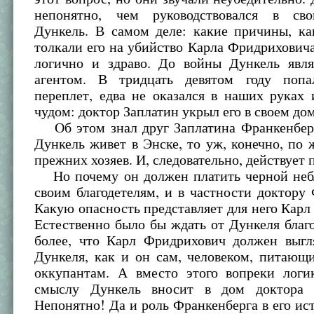
непонятно, чем руководствовался в сво
Дункель. В самом деле: какие причины, ка
толкали его на убийство Карла Фридрихович
логично и здраво. До войны Дункель явл
агентом. В тридцать девятом году поп
переплет, едва не оказался в наших руках
чудом: доктор Заплатин укрыл его в своем до
Об этом знал друг Заплатина Франкенберг
Дункель живет в Энске, то уж, конечно, по
прежних хозяев. И, следовательно, действует п
Но почему он должен платить черной неб
своим благодетелям, и в частности доктору
Какую опасность представляет для него Кар
Естественно было бы ждать от Дункеля благ
более, что Карл Фридрихович должен выгля
Дункеля, как и он сам, человеком, питающ
оккупантам. А вместо этого вопреки логи
смыслу Дункель вносит в дом доктора а
Непонятно! Да и роль Франкенберга в его и