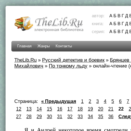
автор:
А
Б
В
Г
Д
книга:
А
Б
В
Г
Д
серия:
А
Б
В
Г
Д
Главная
Жанры
Контакты
TheLib.Ru
»
Русский детектив и боевик
»
Брянцев 
Михайлович
»
По тонкому льду
»
онлайн-чтение (
Страница:
« Предыдущая
1
2
3
4
5
6
7
12
13
14
15
16
17
18
19
20
21
22
27
28
29
30
31
32
33
34
35
36
След
Я и Андрей некоторое время смотрели м