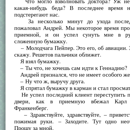
Что могло взволновать доктора? Уж не 
какая-нибудь беда? В последнее время 
подстерегают нас.
За несколько минут до ухода послед
пожаловал Андрей. Мы некоторое время про
приемной, и он успел сунуть мне в ру
сложенную бумажку.
– Молодчага Пейпер. Это его, об авиации. З
скажу. Решетов пальчики оближет.
Я взял бумажку.
– Ты что, не хочешь сам идти к Геннадию?
Андрей признался, что не имеет особого же
– Ну что ж, выручу друга.
Я спрятал бумажку в карман и стал просмат
Не успел последний клиент переступить п
двери, как в приемную вбежал Карл 
Франкенберг.
– Здравствуйте, здравствуйте, – приветст
пожимая руки. – Заходите. Тут одно нео
Прощу за мной.