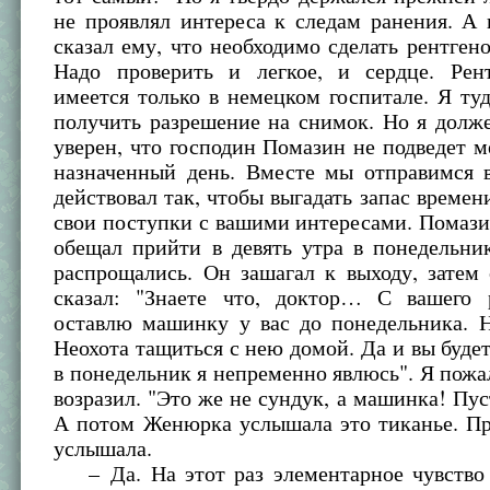
не проявлял интереса к следам ранения. А
сказал ему, что необходимо сделать рентген
Надо проверить и легкое, и сердце. Рент
имеется только в немецком госпитале. Я ту
получить разрешение на снимок. Но я долж
уверен, что господин Помазин не подведет м
назначенный день. Вместе мы отправимся в
действовал так, чтобы выгадать запас времени
свои поступки с вашими интересами. Помази
обещал прийти в девять утра в понедельни
распрощались. Он зашагал к выходу, затем
сказал: "Знаете что, доктор… С вашего 
оставлю машинку у вас до понедельника. Н
Неохота тащиться с нею домой. Да и вы будет
в понедельник я непременно явлюсь". Я пожа
возразил. "Это же не сундук, а машинка! Пуст
А потом Женюрка услышала это тиканье. Пр
услышала.
– Да. На этот раз элементарное чувство