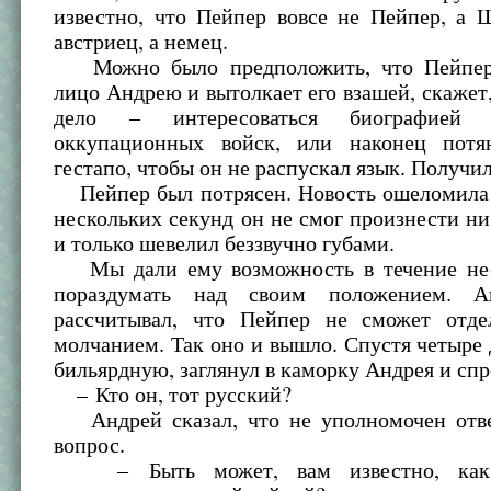
известно, что Пейпер вовсе не Пейпер, а 
австриец, а немец.
Можно было предположить, что Пейпер 
лицо Андрею и вытолкает его взашей, скажет, 
дело – интересоваться биографией п
оккупационных войск, или наконец потя
гестапо, чтобы он не распускал язык. Получил
Пейпер был потрясен. Новость ошеломила е
нескольких секунд он не смог произнести ни
и только шевелил беззвучно губами.
Мы дали ему возможность в течение нес
пораздумать над своим положением. А
рассчитывал, что Пейпер не сможет отде
молчанием. Так оно и вышло. Спустя четыре 
бильярдную, заглянул в каморку Андрея и спр
– Кто он, тот русский?
Андрей сказал, что не уполномочен отве
вопрос.
– Быть может, вам известно, как