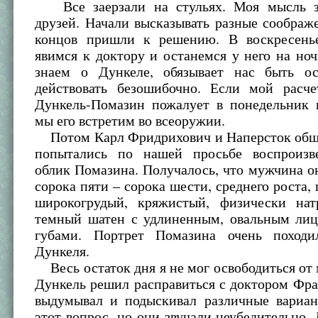
Все заерзали на стульях. Моя мысль за
друзей. Начали высказывать разные соображ
концов пришли к решению. В воскресень
явимся к доктору и останемся у него на ноч
знаем о Дункеле, обязывает нас быть о
действовать безошибочно. Если мой расче
Дункель-Помазин пожалует в понедельник к
мы его встретим во всеоружии.
Потом Карл Фридрихович и Наперсток об
попытались по нашей просьбе воспроизв
облик Помазина. Получалось, что мужчина о
сорока пяти – сорока шести, среднего роста,
широкогрудый, кряжистый, физически нат
темный шатен с удлиненным, овальным ли
губами. Портрет Помазина очень походи
Дункеля.
Весь остаток дня я не мог освободиться от
Дункель решил расправиться с доктором Фр
выдумывал и подыскивал различные вариан
этот вопрос, но они звучали неубедительно.