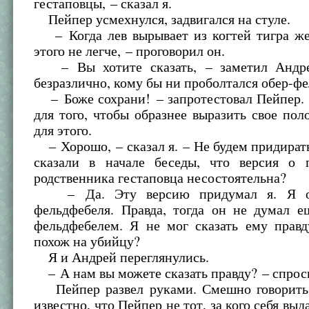
гестаповцы, – сказал я.
Пейпер усмехнулся, задвигался на стуле.
– Когда лев вырывает из когтей тигра жер
этого не легче, – проговорил он.
– Вы хотите сказать, – заметил Андре
безразлично, кому бы ни проболтался обер-ф
– Боже сохрани! – запротестовал Пейпер. 
для того, чтобы образнее выразить свое пол
для этого.
– Хорошо, – сказал я. – Не будем придирать
сказали в начале беседы, что версия о
родственника гестаповца несостоятельна?
– Да. Эту версию придумал я. Я об
фельдфебеля. Правда, тогда он не думал е
фельдфебелем. Я не мог сказать ему прав
похож на убийцу?
Я и Андрей переглянулись.
– А нам вы можете сказать правду? – спроси
Пейпер развел руками. Смешно говорить
известно, что Пейпер не тот, за кого себя выд