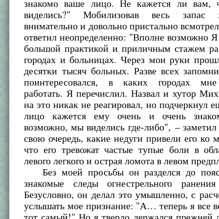
знакомо ваше лицо. Не кажется ли вам, 
виделись?" Мобилизовав весь запас 
внимательно и довольно пристально всмотрелс
ответил неопределенно: "Вполне возможно Я 
большой практикой и приличным стажем ра
городах и больницах. Через мои руки прошл
десятки тысяч больных. Разве всех запомн
поинтересовался, в каких городах мне
работать. Я перечислил. Назвал и хутор Ми
на это никак не реагировал, но подчеркнул ещ
лицо кажется ему очень и очень знако
возможно, мы виделись где-либо", – заметил 
свою очередь, какие недуги привели его ко м
что его тревожат частые тупые боли в обл
левого легкого и острая ломота в левом предп
Без моей просьбы он разделся до пояса
знакомые следы огнестрельного ранения
Безусловно, он делал это умышленно, с расч
услышать мое признание: "А… теперь я все 
тот самый!" Но я твердо держался прежней