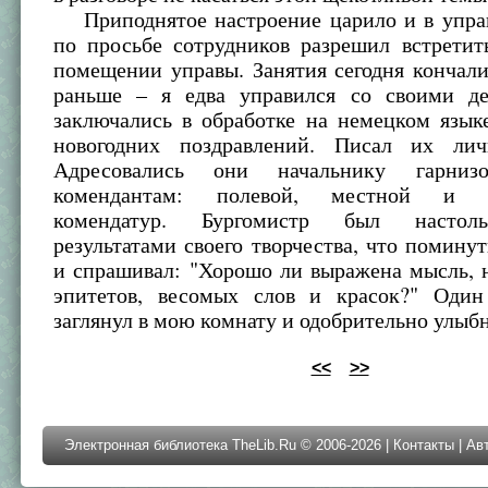
Приподнятое настроение царило и в управ
по просьбе сотрудников разрешил встретит
помещении управы. Занятия сегодня кончали
раньше – я едва управился со своими д
заключались в обработке на немецком язык
новогодних поздравлений. Писал их лич
Адресовались они начальнику гарни
комендантам: полевой, местной и хо
комендатур. Бургомистр был настоль
результатами своего творчества, что помину
и спрашивал: "Хорошо ли выражена мысль, 
эпитетов, весомых слов и красок?" Оди
заглянул в мою комнату и одобрительно улыбн
<<
>>
Электронная библиотека TheLib.Ru © 2006-2026 |
Контакты
|
Ав