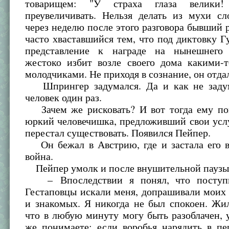
товарищем: "У страха глаза велики!
преувеличивать. Нельзя делать из мухи сл
через неделю после этого разговора бывший 
часто хваставшийся тем, что под диктовку Г
представление к награде на нынешнего
жестоко избит возле своего дома какими-
молодчиками. Не приходя в сознание, он отда
Шпрингер задумался. Да и как не задум
человек один раз.
Зачем же рисковать? И вот тогда ему поп
юркий человечишка, предложивший свои усл
перестал существовать. Появился Пейпер.
Он бежал в Австрию, где и застала его в
война.
Пейпер умолк и после внушительной паузы
– Впоследствии я понял, что поступи
Гестаповцы искали меня, допрашивали моих
и знакомых. Я никогда не был спокоен. Жи
что в любую минуту могу быть разоблачен,
же понимаете: если воробья нарядить в пе