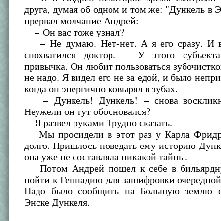
друга, думая об одном и том же: "Дункель в 
прервал молчание Андрей:
– Он вас тоже узнал?
– Не думаю. Нет-нет. А я его сразу. И в
спохватился доктор. – У этого субъект
привычка. Он любит пользоваться зубочисткой
не надо. Я видел его не за едой, и было непр
когда он энергично ковырял в зубах.
– Дункель! Дункель! – снова воскликн
Неужели он тут обосновался?
Я развел руками Трудно сказать.
Мы просидели в этот раз у Карла Фридр
долго. Пришлось поведать ему историю Дунк
она уже не составляла никакой тайны.
Потом Андрей пошел к себе в бильярдну
пойти к Геннадию для зашифровки очередно
Надо было сообщить на Большую землю о
Энске Дункеля.