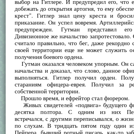
выбор на Гитлере. И предупредил его, что 
добежать до открытия артогня, то ему обесп
крест". Гитлер знал цену креста и броси
приказание. Он успел вовремя. Артиллерий
предупрежден. Гутман представил ег
Дивизионное же начальство запротестовало. 
считало правильно, что бег, даже рекордно 
своей территории еще не может служить о
получения боевого ордена.
Гутман оказался человеком упорным. Он са
начальства и доказал, что слово, данное оф
выполняться. Гитлер получил орден. Полу
стараниям офицера-еврея. Получил за р
собственной территории.
Прошло время, и ефрейтор стал фюрером.
Живых свидетелей «подвига» будущего ф
десятка полтора. С одним из них Пе
встречался, с другими переписывался, о жизн
по слухам. В тридцать пятом году один и
Пейпера, бывший ротный писарь, как-то за