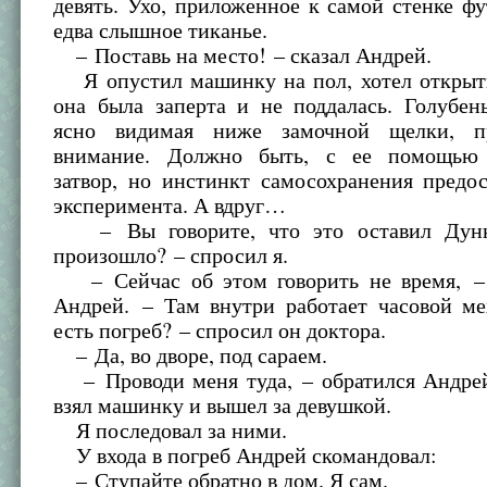
девять. Ухо, приложенное к самой стенке фу
едва слышное тиканье.
– Поставь на место! – сказал Андрей.
Я опустил машинку на пол, хотел открыть
она была заперта и не поддалась. Голубен
ясно видимая ниже замочной щелки, п
внимание. Должно быть, с ее помощью 
затвор, но инстинкт самосохранения предо
эксперимента. А вдруг…
– Вы говорите, что это оставил Дунк
произошло? – спросил я.
– Сейчас об этом говорить не время, –
Андрей. – Там внутри работает часовой ме
есть погреб? – спросил он доктора.
– Да, во дворе, под сараем.
– Проводи меня туда, – обратился Андрей
взял машинку и вышел за девушкой.
Я последовал за ними.
У входа в погреб Андрей скомандовал:
– Ступайте обратно в дом. Я сам.