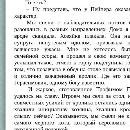
– То есть?
– Ну представь, что у Пейпера оказал
характер.
Мы сняли с наблюдательных постов с
разошлись в разных направлениях Дома я 
вроде скандала. Хозяйка плакала. Она на
супруга непутевым идолом, призывала н
всяческие ужасы. Мне не хотелось быт
семейной ссоры, я прошел в свою комнату
услышал такое, отчего к горлу подступила т
том, что позавчера в обед на столе появился
и отлично зажаренный кролик. Где его з
Герасимович, одному богу известно.
И жаркое, сготовленное Трофимом Ге
удалось на славу. Втроем мы сели за стол,
совместных усилий от кролика остались одн
хвалили инициативу хозяина, хвалили кро
слышу сейчас? Оказывается, мы съели не к
самого черного кота, который вероломно 
украденной печенкой.