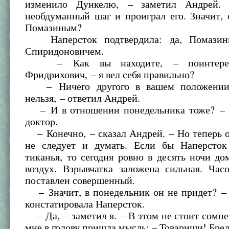
изменило Дункелю, – заметил Андрей.
необдуманный шаг и проиграл его. Значит, 
Помазиным?
Наперсток подтвердила: да, Помазин
Спиридоновичем.
– Как вы находите, – поинтересо
Фридрихович, – я вел себя правильно?
– Ничего другого в вашем положении
нельзя, – ответил Андрей.
– И в отношении понедельника тоже? – 
доктор.
– Конечно, – сказал Андрей. – Но теперь 
не следует и думать. Если бы Наперсто
тиканья, то сегодня ровно в десять ночи до
воздух. Взрывчатка заложена сильная. Час
поставлен совершенный.
– Значит, в понедельник он не придет? – 
констатировала Наперсток.
– Да, – заметил я. – В этом не стоит сомнев
мне в голову пришла мысль: – Товарищи! Бред