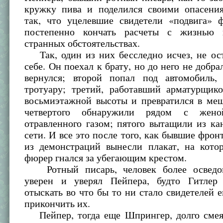
кружку пива и поделился своими опасени
так, что уцелевшие свидетели «подвига» 
постепенно кончать расчеты с жизнью 
странных обстоятельствах.
Так, один из них бесследно исчез, не ост
себе. Он поехал к брату, но до него не добра
вернулся; второй попал под автомобиль
тротуару; третий, работавший арматурщико
восьмиэтажной высоты и превратился в меш
четвертого обнаружили рядом с жено
отравленного газом; пятого вытащили из к
сети. И все это после того, как бывшие фрон
из демонстраций вынесли плакат, на кото
фюрер гнался за убегающим крестом.
Ротный писарь, человек более осведо
уверен и уверял Пейпера, будто Гитлер
отыскать во что бы то ни стало свидетелей е
прикончить их.
Пейпер, тогда еще Шпрингер, долго смея