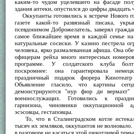
каким-то чудом уцелевшего на фасаде пол
здания аптеки, опустился до цифры двадцать 
Оккупанты готовились к встрече Нового го
газете какой-то развязный писака, укр
псевдонимом Доброжелатель, заверял граждан
самое ближайшее время в каждой семье на 
натуральные сосиски. У казино пестрела ог
человека, ярко размалеванная афиша. Она об
офицерам рейха много интересных номеров
программе. У солдатского клуба бол
поскромнее: она гарантировала немец
праздничный подарок фюрера Кинотеатр
Объявление гласило, что картины сего
демонстрируются "нур фюр ди вермахт" 
военнослужащих. Готовились к празд
гарнизона, чиновники оккупационной ад
эсэсовцы, гестаповцы.
То, что в Сталинградском котле истека
тысяч их земляков, оккупантов не волновало.
в разговоре не касаться этой щекотливой темы