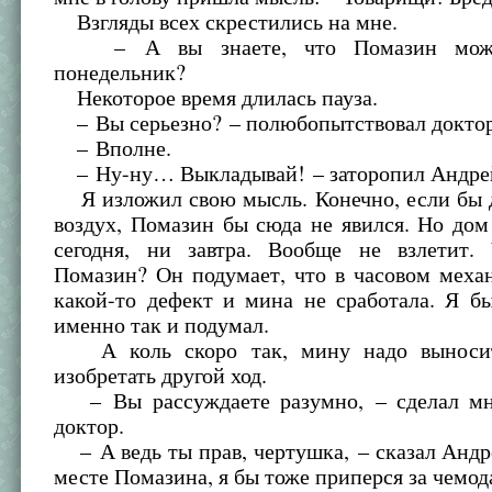
Взгляды всех скрестились на мне.
– А вы знаете, что Помазин може
понедельник?
Некоторое время длилась пауза.
– Вы серьезно? – полюбопытствовал доктор
– Вполне.
– Ну-ну… Выкладывай! – заторопил Андре
Я изложил свою мысль. Конечно, если бы д
воздух, Помазин бы сюда не явился. Но дом
сегодня, ни завтра. Вообще не взлетит.
Помазин? Он подумает, что в часовом меха
какой-то дефект и мина не сработала. Я б
именно так и подумал.
А коль скоро так, мину надо выноси
изобретать другой ход.
– Вы рассуждаете разумно, – сделал мн
доктор.
– А ведь ты прав, чертушка, – сказал Андре
месте Помазина, я бы тоже приперся за чемод