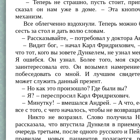
– Теперь не страшно, пусть стоит, приг
сказал он нам уже в доме. – Эта кнопо
механизм.
Все облегченно вздохнули. Теперь можно 
сесть за стол и дать волю словам.
– Рассказывайте, – потребовал у доктора А
– Видит бог, – начал Карл Фридрихович, –
что тот, кого вы зовете Дункелем, не узнал ме
Я ошибся. Он узнал. Более того, моя скр
заинтересовала его. Он возымел намерение
побеседовать со мной. И лучшим свидете
может служить данный презент.
– Но как это произошло? Где были вы?
– Я? – переспросил Карл Фридрихович.
– Минутку! – вмешался Андрей. – А что, е
все с того, с чего началось, чтобы не возвраща
Никто не возразил. Слово получила На
рассказала, что впустила Дункеля в приемн
очередь третьим, после одного русского и Пей
правилам, новых пациентов полагается ре