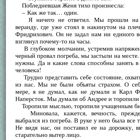
Побледневшая Женя тихо произнесла:
– Как же так… один.
Я ничего не ответил. Мы прошли на 
веранду, где уже стоял в накинутом на пле
Фридрихович. Он не задал нам ни единого 
взглянул почему-то на часы.
В глубоком молчании, устремив напряжен
черный провал погреба, мы застыли на месте.
нужны. Да и какие слова способны занять 
человека!
Трудно представить себе состояние, охват
из нас. Мы не были объяты страхом. О себ
мере, я не думал, как не думали и Карл Ф
Наперсток. Мы думали об Андрее и торопили
Торопили мыслью, торопили учащенным би
Миновала, кажется, вечность, прежд
выбрался из погреба. В руке у него была все 
Не видя нас, он поставил ее на дорожку, 
старательно вытер лицо.