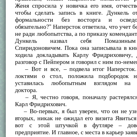
Женя спросила у новичка его имя, отчест
чтобы сделать запись в книге. Дункель о
формальности без восторга и осведо
обязательно?" Наперсток ответила, что учет б
не ради любопытства, а по приказу коменданта
Дункель назвал себя Помазины
Спиридоновичем. Пока она записывала в кн
ходила докладывать Карлу Фридриховичу, 
разговор с Пейпером и говорил с ним по-неме
– Вот и все, – подвела итог Наперсток.
локтями о стол, положила подбородок 
уставилась любопытным взглядом на з
доктора.
– Я, честно говоря, поначалу растерялся
Карл Фридрихович.
– Во-первых, я был уверен, что он не узн
вторых, никак не ожидал его визита Явиться
вот с этой штучкой в футляре – дов
предприятие. И главное, с места в карьер зая