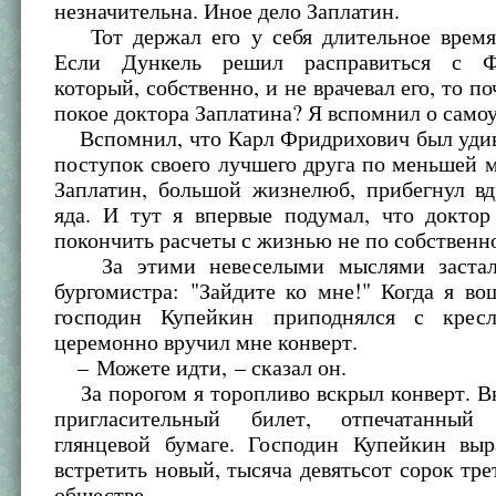
незначительна. Иное дело Заплатин.
Тот держал его у себя длительное время,
Если Дункель решил расправиться с Фр
который, собственно, и не врачевал его, то п
покое доктора Заплатина? Я вспомнил о само
Вспомнил, что Карл Фридрихович был удив
поступок своего лучшего друга по меньшей 
Заплатин, большой жизнелюб, прибегнул в
яда. И тут я впервые подумал, что доктор
покончить расчеты с жизнью не по собствен
За этими невеселыми мыслями застал
бургомистра: "Зайдите ко мне!" Когда я во
господин Купейкин приподнялся с крес
церемонно вручил мне конверт.
– Можете идти, – сказал он.
За порогом я торопливо вскрыл конверт. В
пригласительный билет, отпечатанны
глянцевой бумаге. Господин Купейкин вы
встретить новый, тысяча девятьсот сорок тре
обществе.