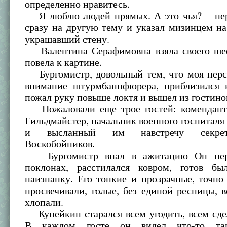
определенно нравитесь.
Я люблю людей прямых. А это чья? – пе
сразу на другую тему и указал мизинцем н
украшавший стену.
Валентина Серафимовна взяла своего ше
повела к картине.
Бургомистр, довольный тем, что моя перс
внимание штурмбаннфюрера, приблизился 
пожал руку повыше локтя и вышел из гостино
Пожаловали еще трое гостей: комендант
Гильдмайстер, начальник военного госпитал
и высланный им навстречу секрет
Воскобойников.
Бургомистр впал в ажитацию Он пере
поклонах, расстилался ковром, готов бы
наизнанку. Его тонкие и прозрачные, точно
просвечивали, голые, без единой ресницы, 
хлопали.
Купейкин старался всем угодить, всем сде
В каждом госте он видел что-то таи