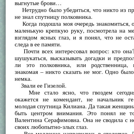
выгнутые брови…
Нетрудно было убедиться, что никто из п
не знал спутницу полковника.
Когда подошла моя очередь знакомиться, о
маленькую крепкую руку, посмотрела на м
взглядом ясных глаз, и я понял, что не ос
следа в ее памяти.
Почти всех интересовал вопрос: кто она?
шушукаться, высказывать догадки и предпо
ли это полковника, или родственница, 
знакомая – никто сказать не мог. Одно было
немка.
Звали ее Гизелой.
Мне стало ясно, что гвоздем сегодня
окажется не комендант, не начальник ге
молодая спутница Килиана. Да такая женщина
быть центром внимания. Это понял не т
Валентина Серафимовна. Она не сводила с н
своих любопытно-злых глаз.
Все медленно направились в столовую. Д