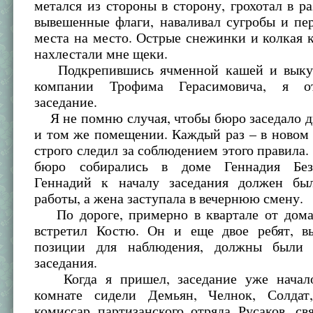
метался из стороны в сторону, грохотал в ра
вывешенные флаги, наваливал сугробы и пе
места на место. Острые снежинки и колкая 
нахлестали мне щеки.
Подкрепившись ячменной кашей и выкур
компании Трофима Герасимовича, я о
заседание.
Я не помню случая, чтобы бюро заседало д
и том же помещении. Каждый раз – в новом
строго следил за соблюдением этого правила.
бюро собирались в доме Геннадия Без
Геннадий к началу заседания должен бы
работы, а жена заступала в вечернюю смену.
По дороге, примерно в квартале от дома 
встретил Костю. Он и еще двое ребят, в
позиции для наблюдения, должны были 
заседания.
Когда я пришел, заседание уже начало
комнате сидели Демьян, Челнок, Солдат
комиссар партизанского отряда Русаков, с