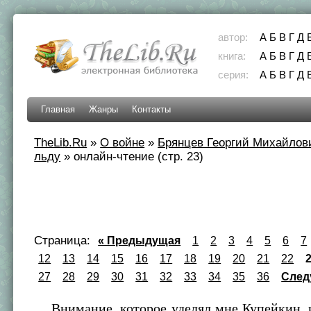
автор:
А
Б
В
Г
Д
книга:
А
Б
В
Г
Д
серия:
А
Б
В
Г
Д
Главная
Жанры
Контакты
TheLib.Ru
»
О войне
»
Брянцев Георгий Михайлов
льду
»
онлайн-чтение (стр. 23)
Страница:
« Предыдущая
1
2
3
4
5
6
7
12
13
14
15
16
17
18
19
20
21
22
27
28
29
30
31
32
33
34
35
36
След
Внимание, которое уделял мне Купейкин, и