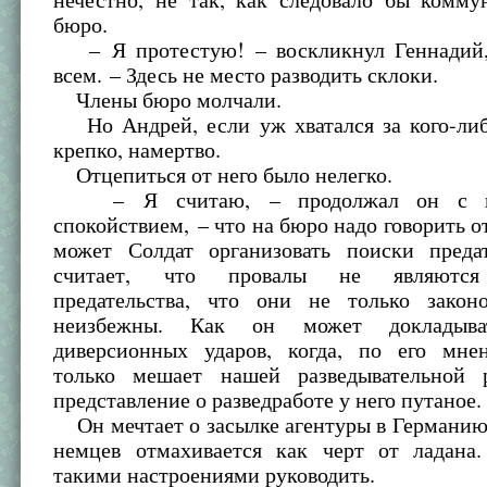
бюро.
– Я протестую! – воскликнул Геннадий,
всем. – Здесь не место разводить склоки.
Члены бюро молчали.
Но Андрей, если уж хватался за кого-либо
крепко, намертво.
Отцепиться от него было нелегко.
– Я считаю, – продолжал он с не
спокойствием, – что на бюро надо говорить о
может Солдат организовать поиски преда
считает, что провалы не являются 
предательства, что они не только зако
неизбежны. Как он может докладыв
диверсионных ударов, когда, по его мне
только мешает нашей разведывательной 
представление о разведработе у него путаное.
Он мечтает о засылке агентуры в Германию,
немцев отмахивается как черт от ладана
такими настроениями руководить.