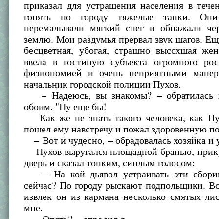
приказал для устрашения населения в тече
гонять по городу тяжелые танки. Они
перемалывали мягкий снег и обнажали ч
землю. Мои раздумья прервал звук шагов. Еще
бесцветная, убогая, страшно высохшая жен
ввела в гостиную субъекта огромного рос
физиономией и очень неприятными манер
начальник городской полиции Пухов.
– Надеюсь, вы знакомы? – обратилась х
обоим. "Ну еще бы!
Как же не знать такого человека, как Пух
пошел ему навстречу и пожал здоровенную п
– Вот и чудесно, – обрадовалась хозяйка и 
Пухов выругался площадной бранью, прик
дверь и сказал тонким, сиплым голосом:
– На кой дьявол устраивать эти сбори
сейчас? По городу рыскают подпольщики. Во
извлек он из кармана несколько смятых ли
мне.
– Опять? – спросил я.