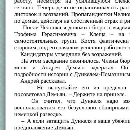
работу, несмотря на усилившуюся слеж
гестапо. Теперь дело не ограничивалось ра
листовок и воззваний. Пропагандистки Челно
по домам, действуя на собственный страх и ри
После Челнока я доложил бюро о выдвиж
Трофима Герасимовича – Клеща – на 
самостоятельных групп. Костя фактически
старшим, под его началом успешно работают т
Кандидатуры утвердили без возражений.
На этом заседание окончилось. Члены бюро
меня и Андрея Демьян задержал. Он 
подробности истории с Дункелем-Помазиным
Андрей рассказал.
– Не выпускайте его из пределов в
посоветовал Демьян. – Держите на прицеле.
Он считал, что Дункеля надо взя
воспользоваться его безусловно обширными
немецкой разведке.
– А если затащить Дункеля в ваше убежищ
предположение Демьян.