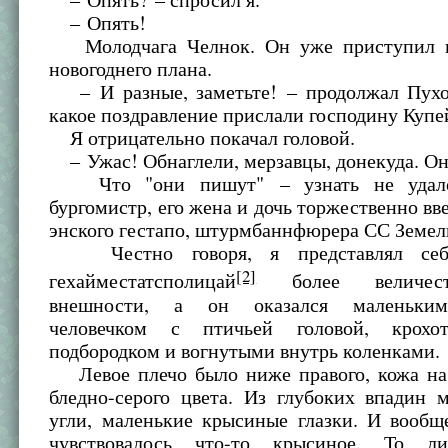
– Опять!
Молодчага Челнок. Он уже приступил 
новогоднего плана.
– И разные, заметьте! – продолжал Пухов
какое поздравление прислали господину Куп
Я отрицательно покачал головой.
– Ужас! Обнаглели, мерзавцы, донекуда. 
Что "они пишут" – узнать не удалос
бургомистр, его жена и дочь торжественно вв
энского гестапо, штурмбаннфюрера СС Земел
Честно говоря, я представлял себе
[2]
гехайместатсполицай
более величес
внешности, а он оказался маленьким
человечком с птичьей головой, крох
подбородком и вогнутыми внутрь коленками.
Левое плечо было ниже правого, кожа на 
бледно-серого цвета. Из глубоких впадин 
угли, маленькие крысиные глазки. И вообщ
чувствовалось что-то крысиное. То ли