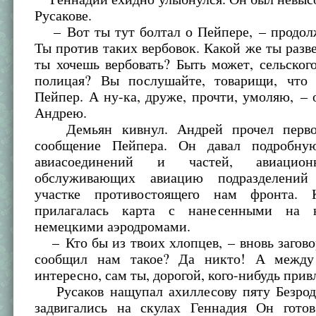
Русакове.
– Вот ты тут болтал о Пейпере, – продолж
Ты против таких вербовок. Какой же ты разв
ты хочешь вербовать? Быть может, сельског
полицая? Вы послушайте, товарищи, что
Пейпер. А ну-ка, друже, прочти, умоляю, – 
Андрею.
Демьян кивнул. Андрей прочел перво
сообщение Пейпера. Он давал подробну
авиасоединений и частей, авиацион
обслуживающих авиацию подразделени
участке противостоящего нам фронта.
прилагалась карта с нанесенными на
немецкими аэродромами.
– Кто бы из твоих хлопцев, – вновь загово
сообщил нам такое? Да никто! А между
интересно, сам ты, дорогой, кого-нибудь прив
Русаков нащупал ахиллесову пяту Безрод
задвигались на скулах Геннадия Он гото