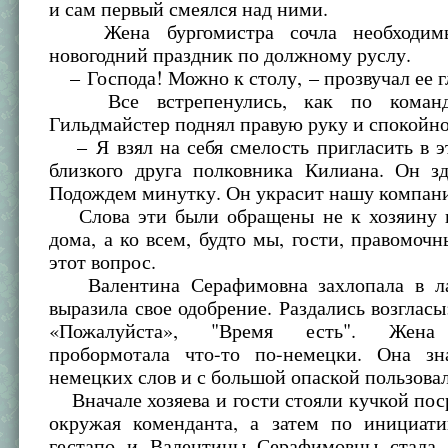
и сам первый смеялся над ними.
Жена бургомистра сочла необходимы
новогодний праздник по должному руслу.
– Господа! Можно к столу, – прозвучал ее г
Все встрепенулись, как по команд
Гильдмайстер поднял правую руку и спокойно
– Я взял на себя смелость пригласить в э
близкого друга полковника Килиана. Он зд
Подождем минутку. Он украсит нашу компан
Слова эти были обращены не к хозяину и
дома, а ко всем, будто мы, гости, правомоч
этот вопрос.
Валентина Серафимовна захлопала в л
выразила свое одобрение. Раздались возгласы
«Пожалуйста», "Время есть". Жена 
пробормотала что-то по-немецки. Она зн
немецких слов и с большой опаской пользова
Вначале хозяева и гости стояли кучкой пос
окружая коменданта, а затем по инициати
гестапо и Валентины Серафимовны стала 