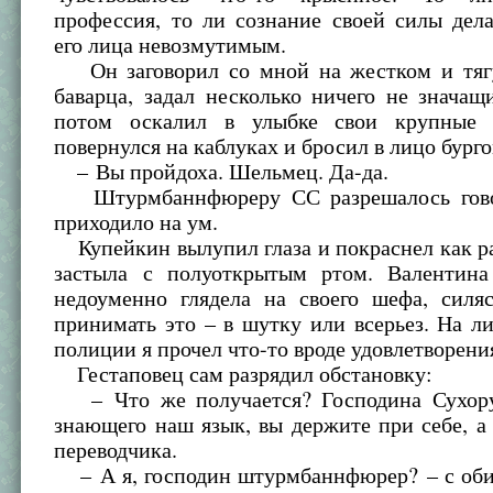
профессия, то ли сознание своей силы дел
его лица невозмутимым.
Он заговорил со мной на жестком и тяг
баварца, задал несколько ничего не значащ
потом оскалил в улыбке свои крупные 
повернулся на каблуках и бросил в лицо бург
– Вы пройдоха. Шельмец. Да-да.
Штурмбаннфюреру СС разрешалось говор
приходило на ум.
Купейкин вылупил глаза и покраснел как ра
застыла с полуоткрытым ртом. Валентин
недоуменно глядела на своего шефа, силяс
принимать это – в шутку или всерьез. На л
полиции я прочел что-то вроде удовлетворени
Гестаповец сам разрядил обстановку:
– Что же получается? Господина Сухору
знающего наш язык, вы держите при себе, а
переводчика.
– А я, господин штурмбаннфюрер? – с обид