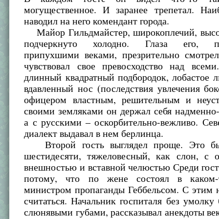
могущественное. И заранее трепетал. На
наводил на него комендант города.
Майор Гильдмайстер, широкоплечий, высо
подчеркнуто холодно. Глаза его, по
припухшими веками, презрительно смотре
чувствовал свое превосходство над всем
длинный квадратный подбородок, лобастое 
вдавленный нос (последствия увлечения бо
офицером властным, решительным и неус
своими земляками он держал себя надменно
а с русскими – оскорбительно-вежливо. Се
диалект выдавал в нем берлинца.
Второй гость выглядел проще. Это бы
шестидесяти, тяжеловесный, как слон, с 
внешностью и вставной челюстью Среди гост
потому, что по жене состоял в каком-
министром пропаганды Геббельсом. С этим 
считаться. Начальник госпиталя без умолку
слюнявыми губами, рассказывал анекдоты ве