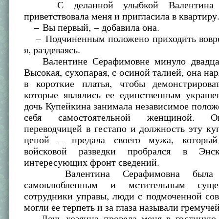
С деланной улыбкой Валентина С
приветствовала меня и пригласила в квартиру
– Вы первый, – добавила она.
– Подчиненным положено приходить вовре
я, раздеваясь.
Валентине Серафимовне минуло двадцать
Высокая, сухопарая, с осиной талией, она нар
в короткие платья, чтобы демонстрирова
которые являлись ее единственным украше
дочь Купейкина занимала независимое полож
себя самостоятельной женщиной. О
переводчицей в гестапо и должность эту к
ценой – предала своего мужа, которы
войсковой разведки пробрался в Энс
интересующих фронт сведений.
Валентина Серафимовна была в
самовлюбленным и мстительным суще
сотрудники управы, люди с подмоченной сов
могли ее терпеть и за глаза называли гремуче
Дочь хозяина провела меня в гостиную,