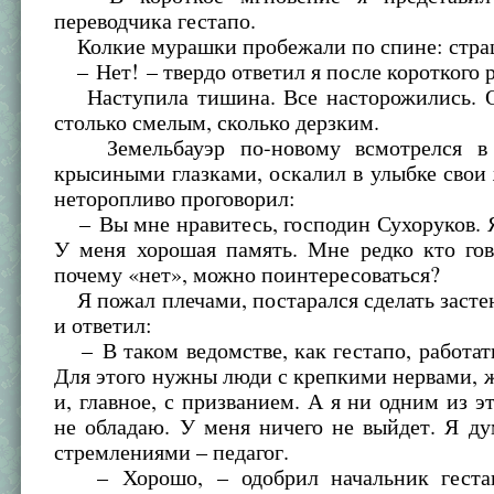
переводчика гестапо.
Колкие мурашки пробежали по спине: стра
– Нет! – твердо ответил я после короткого 
Наступила тишина. Все насторожились. О
столько смелым, сколько дерзким.
Земельбауэр по-новому всмотрелся в
крысиными глазками, оскалил в улыбке свои
неторопливо проговорил:
– Вы мне нравитесь, господин Сухоруков. 
У меня хорошая память. Мне редко кто гов
почему «нет», можно поинтересоваться?
Я пожал плечами, постарался сделать заст
и ответил:
– В таком ведомстве, как гестапо, работать
Для этого нужны люди с крепкими нервами, 
и, главное, с призванием. А я ни одним из э
не обладаю. У меня ничего не выйдет. Я д
стремлениями – педагог.
– Хорошо, – одобрил начальник геста