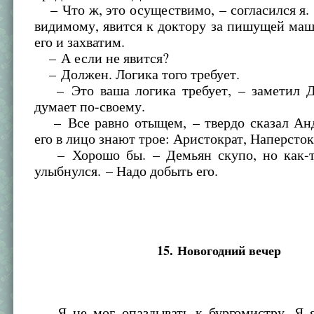
– Что ж, это осуществимо, – согласился я. 
видимому, явится к доктору за пишущей ма
его и захватим.
– А если не явится?
– Должен. Логика того требует.
– Это ваша логика требует, – заметил Д
думает по-своему.
– Все равно отыщем, – твердо сказал Анд
его в лицо знают трое: Аристократ, Наперсток
– Хорошо бы. – Демьян скупо, но как-т
улыбнулся. – Надо добыть его.
15. Новогодний вечер
Я не мог опаздывать к бургомистру. Я я