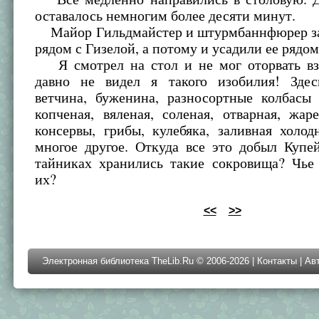
оставалось немногим более десяти минут.
Майор Гильдмайстер и штурмбаннфюрер за
рядом с Гизелой, а потому и усадили ее рядом
Я смотрел на стол и не мог оторвать взг
давно не видел я такого изобилия! Здес
ветчина, буженина, разносортные колбасы
копченая, вяленая, соленая, отварная, жар
консервы, грибы, кулебяка, заливная холо
многое другое. Откуда все это добыл Купе
тайниках хранились такие сокровища? Чье 
их?
<<
>>
Электронная библиотека TheLib.Ru © 2006-2026 |
Контакты
|
Ав