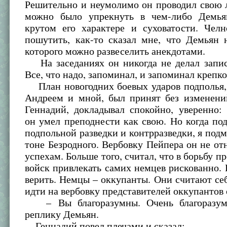
Решительно и неумолимо он проводил свою 
можно было упрекнуть в чем-либо Демья
крутом его характере и суховатости. Чел
пошутить, как-то сказал мне, что Демьян 
которого можно развеселить анекдотами.
На заседаниях он никогда не делал запис
Все, что надо, запоминал, и запоминал крепко
План новогодних боевых ударов подполья,
Андреем и мной, был принят без изменени
Геннадий, докладывал спокойно, уверенно:
он умел преподнести как свою. Но когда по
подпольной разведки и контрразведки, я под
тоне Безродного. Вербовку Пейпера он не о
успехам. Больше того, считал, что в борьбу п
войск привлекать самих немцев рискованно.
верить. Немцы – оккупанты. Они считают себ
идти на вербовку представителей оккупантов 
– Вы благоразумны. Очень благоразум
реплику Демьян.
Геннадий повел плечами и сказал: