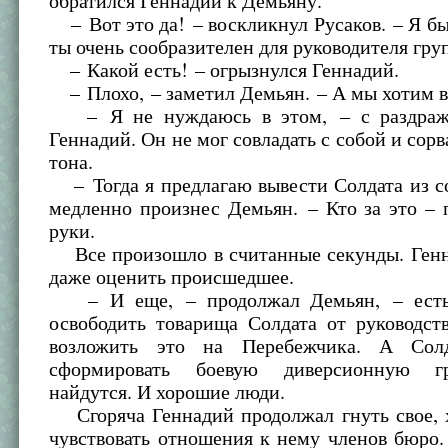
обратился Геннадий к Демьяну.
– Вот это да! – воскликнул Русаков. – Я бы 
ты очень сообразителен для руководителя гру
– Какой есть! – огрызнулся Геннадий.
– Плохо, – заметил Демьян. – А мы хотим ва
– Я не нуждаюсь в этом, – с раздраж
Геннадий. Он не мог совладать с собой и сорв
тона.
– Тогда я предлагаю вывести Солдата из с
медленно произнес Демьян. – Кто за это –
руки.
Все произошло в считанные секунды. Генн
даже оценить происшедшее.
– И еще, – продолжал Демьян, – есть
освободить товарища Солдата от руководст
возложить это на Перебежчика. А Сол
сформировать боевую диверсионную г
найдутся. И хорошие люди.
Сгоряча Геннадий продолжал гнуть свое, х
чувствовать отношения к нему членов бюро