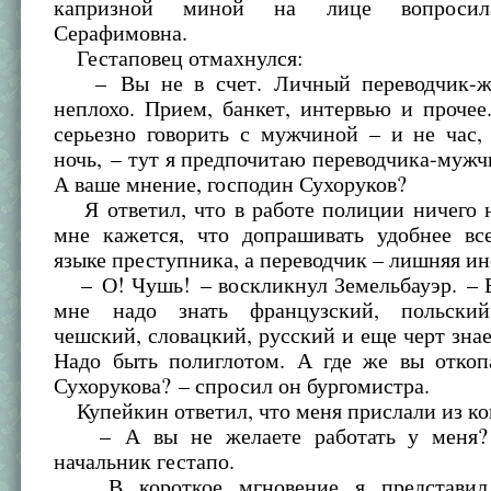
капризной миной на лице вопросил
Серафимовна.
Гестаповец отмахнулся:
– Вы не в счет. Личный переводчик-ж
неплохо. Прием, банкет, интервью и прочее
серьезно говорить с мужчиной – и не час,
ночь, – тут я предпочитаю переводчика-мужч
А ваше мнение, господин Сухоруков?
Я ответил, что в работе полиции ничего 
мне кажется, что допрашивать удобнее вс
языке преступника, а переводчик – лишняя ин
– О! Чушь! – воскликнул Земельбауэр. – В
мне надо знать французский, польский,
чешский, словацкий, русский и еще черт знае
Надо быть полиглотом. А где же вы откоп
Сухорукова? – спросил он бургомистра.
Купейкин ответил, что меня прислали из ко
– А вы не желаете работать у меня?
начальник гестапо.
В короткое мгновение я представил 