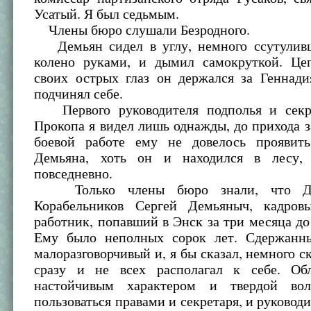
Усатый. Я был седьмым.
Члены бюро слушали Безродного.
Демьян сидел в углу, немного ссутуливш
колено руками, и дымил самокруткой. Це
своих острых глаз он держался за Геннади
подчинял себе.
Первого руководителя подполья и секре
Прокопа я видел лишь однажды, до прихода з
боевой работе ему не довелось проявит
Демьяна, хоть он и находился в лесу
повседневно.
Только члены бюро знали, что Де
Корабельников Сергей Демьяныч, кадров
работник, попавший в Энск за три месяца до
Ему было неполных сорок лет. Сдержанны
малоразговорчивый и, я бы сказал, немного с
сразу и не всех располагал к себе. Об
настойчивым характером и твердой во
пользоваться правами и секретаря, и руководи