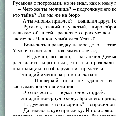
Русакова с потрохами, но не знал, как к нему 
– Чего же ты молчишь? – подтолкнул его к
это тайна? Так мы же на бюро!
– А ты многих привлек? – выпалил вдруг Г
Русаков, этакий скуластый, широкобров
кадыкастой шеей, раскатисто рассмеялся. 
засмеялся Челнок, улыбнулся Усатый.
– Вовлекать в разведку не мое дело, – отве
У меня своих дел – под самую завязку.
– Я думаю, все ясно, – заключил Демья
расскажите коротенько, что вы проделали
подпольщиков и обнаружения предателя.
Геннадий именно коротко и сказал:
– Проверкой пока не удалось выяс
заслуживающего внимания.
– Это нечестно, – подал голос Андрей.
Геннадий повернул голову. Брови его припо
– Ты думаешь, что говоришь? – спросил он
– Да, имею такую привычку. И повторяю: т
нечестно, не так, как следовало бы комму