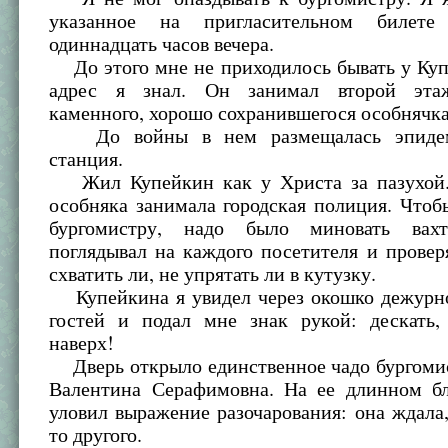
указанное на пригласительном билет
одиннадцать часов вечера.
До этого мне не приходилось бывать у Куп
адрес я знал. Он занимал второй эта
каменного, хорошо сохранившегося особнячка
До войны в нем размещалась эпидеми
станция.
Жил Купейкин как у Христа за пазухой.
особняка занимала городская полиция. Чтоб
бургомистру, надо было миновать вахт
поглядывал на каждого посетителя и провер
схватить ли, не упрятать ли в кутузку.
Купейкина я увидел через окошко дежурно
гостей и подал мне знак рукой: дескать,
наверх!
Дверь открыло единственное чадо бургомис
Валентина Серафимовна. На ее длинном б
уловил выражение разочарования: она ждала,
то другого.