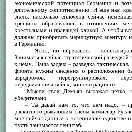
экономический потенциал Германии и воз
длительному сопротивлению. И еще нам кра
знать, насколько сплочена сейчас немецка
трещины образовались в отношениях меж
крестьянами и правящей кликой. А чтобы все
должны приобретать маршрутную агентуру и
в Германию.
– Ясно, но нереально, – констатиров
Заниматься сейчас стратегической разведкой п
к чему. Наша задача – разведка тактическая
фронта нужны сведения о расположении ба
аэродромов, перегруппировках, пе
передвижениях войск, концентрации их.
Мысли свои Демьян выражал четко, и
убедительно.
– Ты давай нам то, что нам надо, – пр
раскатисто-рыкающим басом комиссар Русак
мне сейчас данные о потенциале, единстве 
пусть занимается генштаб.
Геннадий ехидно улыбнулся. Он был невысо