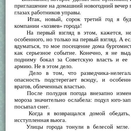
приглашение на домашний новогодний вечер 
глазах работников управы.
Итак, новый, сорок третий год я буду
компании «хозяев» города!
На первый взгляд в этом, кажется, не
особенного, но только на первый взгляд. А е
вдуматься, то мое посещение дома бургомис
как серьезное событие. Конечно, я не выд
подниму бокал за Советскую власть и ее
армию. Не в этом дело.
Дело в том, что разведчика-нелегала
опасность подстерегает всюду, и особен
врагов, облеченных властью.
После полудня погода внезапно измени
мороза значительно ослабела: подул юго-за
посыпал снег.
Когда я возвращался домой обедать,
исступленная вьюга.
Улицы города тонули в белесой мгле. 