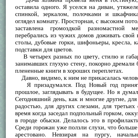
оставила одного. Я уселся на диван, утяже
спинкой, зеркалом, полочками и шкафчик
оглядел комнату. Просторная, с высоким пото
заставлена громоздкой разномастной м
перебрались из чужих домов доживать свой
столы, дубовые горки, шифоньеры, кресла, ка
подставки для цветов.
В четырех разных по цвету, стилю и габа
занимавших глухую стену, покорно дремали б
плененные книги в хороших переплетах.
Давно, видимо, к ним не прикасалась челове
Я призадумался. Под Новый год принят
прошлое, заглядывать в будущее. Но я дума
Сегодняшний день, как и многие другие, для
радостью, для других слезами, для третьих
время когда заседал подпольный горком, окк
в городе обыски. Делалось это в профилакт
Среди горожан уже ползли слухи, что больше
арестовано. Невзирая на пургу, началь