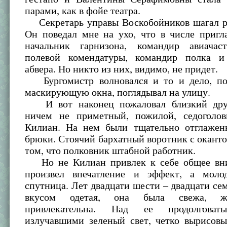
парами, как в фойе театра.
Секретарь управы Воскобойников шагал р
Он поведал мне на ухо, что в числе приг
начальник гарнизона, командир авиачас
полевой комендатуры, командир полка и
абвера. Но никто из них, видимо, не придет.
Бургомистр волновался и то и дело, по
маскирующую окна, поглядывал на улицу.
И вот наконец пожаловал близкий друг
ничем не приметный, пожилой, седоголо
Килиан. На нем были тщательно отглаже
брюки. Стоячий бархатный воротник с оканто
том, что полковник штабной работник.
Но не Килиан привлек к себе общее вни
произвел впечатление и эффект, а моло
спутница. Лет двадцати шести – двадцати сем
вкусом одетая, она была свежа, ж
привлекательна. Над ее продолговат
излучавшими зеленый свет, четко вырисовы