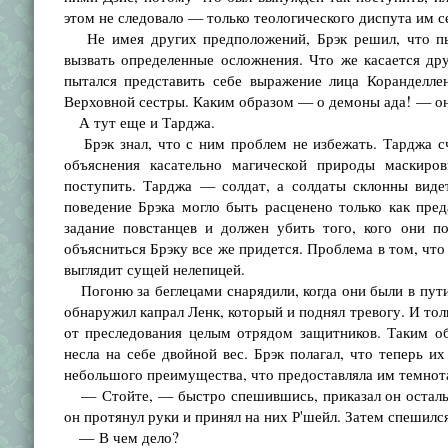
этом не следовало — только теологического диспута им се
Не имея других предположений, Брэк решил, что пы
вызвать определенные осложнения. Что же касается др
пытался представить себе выражение лица Коранделле
Верховной сестры. Каким образом — о демоны ада! — она
А тут еще и Тарджа.
Брэк знал, что с ним проблем не избежать. Тарджа счи
объяснения касательно магической природы маскиров
поступить. Тарджа — солдат, а солдаты склонны видет
поведение Брэка могло быть расценено только как пред
задание повстанцев и должен убить того, кого они п
объясниться Брэку все же придется. Проблема в том, что
выглядит сущей нелепицей.
Погоню за беглецами снарядили, когда они были в пути 
обнаружил капрал Ленк, который и поднял тревогу. И толь
от преследования целым отрядом защитников. Таким об
несла на себе двойной вес. Брэк полагал, что теперь их
небольшого преимущества, что предоставляла им темнот
— Стойте, — быстро спешившись, приказал он остальны
он протянул руки и принял на них Р'шейл. Затем спешилс
— В чем дело?