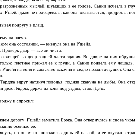
азрозненных мыслей, шумящих в ее голове, Санни исчезла в глу
 Р'шейл даже не подозревала, как она, оказывается, продрогла, по
ывая подругу в плащ.
ему на плечо.
ом она состоянии, — кивнула она на Р'шейл.
 Проверь двор — все ли чисто.
одящей во двор задней части здания. Во дворе на них обруши
только плотнее прижал ее к груди, а Санни подвела ему лошадь.
 Р'шейл на коня и сам легко вскочил в седло позади девушки. Она 
п.
Тарджа вдруг натянул поводья, подняв скакуна на дыбы. Она отк
м дело. Рядом, держа их коня под уздцы, стоял Дэйс.
арджу и спросил:
м дорогу, Р'шейл заметила Брэка. Она отвернулась и снова укры
запно осенило ее.
уть, но он мягко положил ладонь ей на лоб, и ее окутало стра