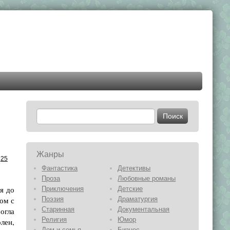
Жанры
25
Фантастика
Детективы
Проза
Любовные романы
я до
Приключения
Детские
ом с
Поэзия
Драматургия
Старинная
Документальная
огла
Религия
Юмор
лен,
Дом и семья
Бизнес