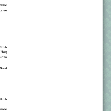
бине
ка ее
лись
 Над
снова
рыла
лась
нное