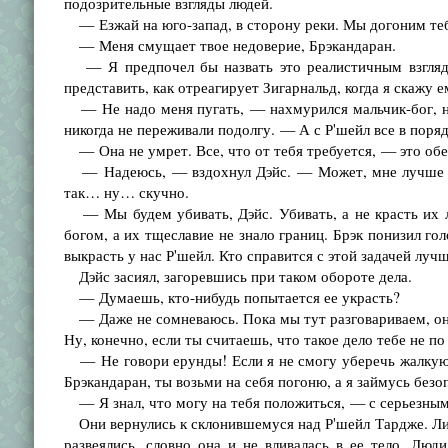
подозрительные взгляды людей.
— Езжай на юго-запад, в сторону реки. Мы догоним тебя
— Меня смущает твое недоверие, Брэкандаран.
— Я предпочел бы назвать это реалистичным взглядом
представить, как отреагирует Зигарнальд, когда я скажу е
— Не надо меня пугать, — нахмурился мальчик-бог, но
никогда не переживали подолгу. — А с Р'шейл все в порядк
— Она не умрет. Все, что от тебя требуется, — это обес
— Надеюсь, — вздохнул Дэйс. — Может, мне лучше ос
так… ну… скучно.
— Мы будем убивать, Дэйс. Убивать, а не красть их л
богом, а их тщеславие не знало границ. Брэк понизил 
выкрасть у нас Р'шейл. Кто справится с этой задачей луч
Дэйс засиял, загоревшись при таком обороте дела.
— Думаешь, кто-нибудь попытается ее украсть?
— Даже не сомневаюсь. Пока мы тут разговариваем, они,
Ну, конечно, если ты считаешь, что такое дело тебе не п
— Не говори ерунды! Если я не смогу уберечь жалкую г
Брэкандаран, ты возьми на себя погоню, а я займусь без
— Я знал, что могу на тебя положиться, — с серьезным
Они вернулись к склонившемуся над Р'шейл Тардже. Ли
развеялись, словно она и не вливалась в ее тело. Люд