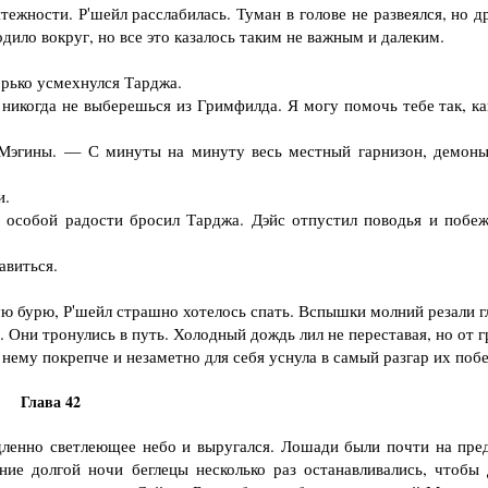
ежности. Р'шейл расслабилась. Туман в голове не развеялся, но д
одило вокруг, но все это казалось таким не важным и далеким.
рько усмехнулся Тарджа.
икогда не выберешься из Гримфилда. Я могу помочь тебе так, ка
гины. — С минуты на минуту весь местный гарнизон, демоны
и.
особой радости бросил Тарджа. Дэйс отпустил поводья и побеж
авиться.
урю, Р'шейл страшно хотелось спать. Вспышки молний резали гл
. Они тронулись в путь. Холодный дождь лил не переставая, но от 
нему покрепче и незаметно для себя уснула в самый разгар их побе
Глава 42
дленно светлеющее небо и выругался. Лошади были почти на пред
ние долгой ночи беглецы несколько раз останавливались, чтобы 