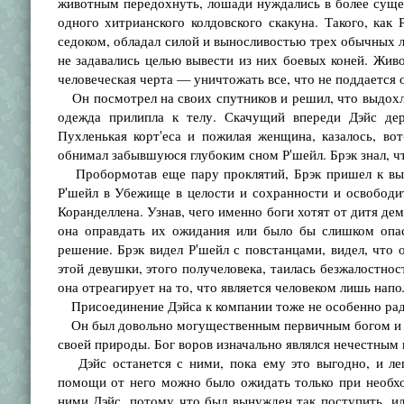
животным передохнуть, лошади нуждались в более суще
одного хитрианского колдовского скакуна. Такого, ка
седоком, обладал силой и выносливостью трех обычных 
не задавались целью вывести из них боевых коней. Жи
человеческая черта — уничтожать все, что не поддается
Он посмотрел на своих спутников и решил, что выдохли
одежда прилипла к телу. Скачущий впереди Дэйс де
Пухленькая корт'еса и пожилая женщина, казалось, вот
обнимал забывшуюся глубоким сном Р'шейл. Брэк знал, чт
Пробормотав еще пару проклятий, Брэк пришел к вывод
Р'шейл в Убежище в целости и сохранности и освободи
Коранделлена. Узнав, чего именно боги хотят от дитя де
она оправдать их ожидания или было бы слишком опас
решение. Брэк видел Р'шейл с повстанцами, видел, что 
этой девушки, этого получеловека, таилась безжалостнос
она отреагирует на то, что является человеком лишь напо
Присоединение Дэйса к компании тоже не особенно рад
Он был довольно могущественным первичным богом и мо
своей природы. Бог воров изначально являлся нечестным
Дэйс останется с ними, пока ему это выгодно, и лег
помощи от него можно было ожидать только при необход
ними Дэйс, потому что был вынужден так поступить, ил