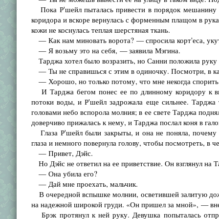
Пока Р'шейл пыталась привести в порядок мешанину р
коридора и вскоре вернулась с форменным плащом в руках.
кожи не коснулась теплая шерстяная ткань.
— Как нам миновать ворота? — спросила корт'еса, укут
— Я возьму это на себя, — заявила Мэгина.
Тарджа хотел было возразить, но Санни положила руку 
— Ты не справишься с этим в одиночку. Посмотри, в как
— Хорошо, но только потому, что мне некогда спорить.
И Тарджа бегом понес ее по длинному коридору к вых
потоки воды, и Р'шейл задрожала еще сильнее. Тарджа 
головами небо вспорола молния; в ее свете Тарджа поднял
доверчиво прижалась к нему, и Тарджа послал коня в гало
Глаза Р'шейл были закрыты, и она не поняла, почему 
глаза и немного повернула голову, чтобы посмотреть, в че
— Привет, Дэйс.
Но Дэйс не ответил на ее приветствие. Он взглянул на Т
— Она убила его?
— Дай мне проехать, мальчик.
В очередной вспышке молнии, осветившей залитую дожде
на надежной широкой груди. «Он пришел за мной», — вне
Брэк протянул к ней руку. Девушка попыталась отпрян