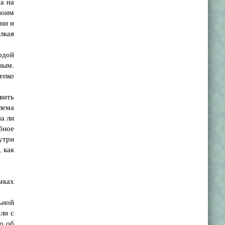
а на
воим
ни и
лкая
одой
ным.
епко
вить
лема
а ли
бное
утри
, как
мках
ьной
ли с
о об