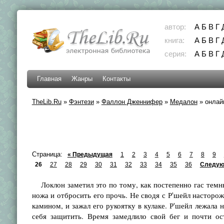
автор:
А
Б
В
Г
книга:
А
Б
В
Г
серия:
А
Б
В
Г
Главная
Жанры
Контакты
TheLib.Ru
»
Фэнтези
»
Фаллон Дженнифер
»
Медалон
»
онлайн
Страница:
« Предыдущая
1
2
3
4
5
6
7
8
9
26
27
28
29
30
31
32
33
34
35
36
Следую
Локлон заметил это по тому, как постепенно гас темный
ножа и отбросить его прочь. Не сводя с Р'шейл насторо
камином, и зажал его рукоятку в кулаке. Р'шейл лежала
себя защитить. Время замедлило свой бег и почти ост