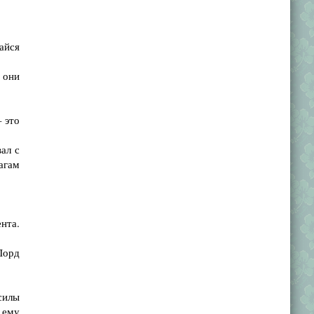
айся
 они
 это
ал с
агам
нта.
Лорд
силы
 ему