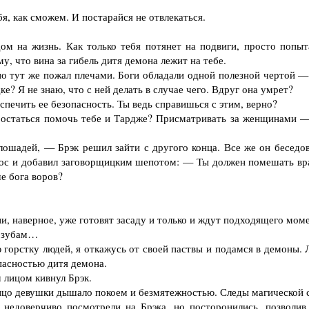
, как сможем. И постарайся не отвлекаться.
 на жизнь. Как только тебя потянет на подвиги, просто попыт
му, что вина за гибель дитя демона лежит на тебе.
 тут же пожал плечами. Боги обладали одной полезной чертой —
е? Я не знаю, что с ней делать в случае чего. Вдруг она умрет?
печить ее безопасность. Ты ведь справишься с этим, верно?
таться помочь тебе и Тардже? Присматривать за женщинами —
ошадей, — Брэк решил зайти с другого конца. Все же он беседов
голос и добавил заговорщицким шепотом: — Ты должен помешать вр
ше бога воров?
 наверное, уже готовят засаду и только и ждут подходящего моме
о зубам…
орстку людей, я откажусь от своей паствы и подамся в демоны. 
опасностью дитя демона.
 лицом кивнул Брэк.
цо девушки дышало покоем и безмятежностью. Следы магической 
и недоверчиво посмотрели на Брэка, но посторонились, позволив