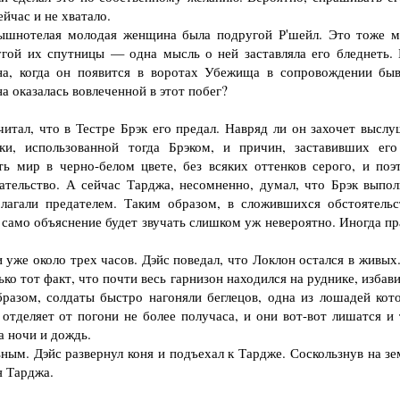
йчас и не хватало.
шнотелая молодая женщина была подругой Р'шейл. Это тоже м
угой их спутницы — одна мысль о ней заставляла его бледнеть. 
на, когда он появится в воротах Убежища в сопровождении бы
 оказалась вовлеченной в этот побег?
тал, что в Тестре Брэк его предал. Навряд ли он захочет выслу
ки, использованной тогда Брэком, и причин, заставивших его
ь мир в черно-белом цвете, без всяких оттенков серого, и поэ
ательство. А сейчас Тарджа, несомненно, думал, что Брэк выпол
олагали предателем. Таким образом, в сложившихся обстоятельс
 само объяснение будет звучать слишком уж невероятно. Иногда пр
уже около трех часов. Дэйс поведал, что Локлон остался в живых.
ко тот факт, что почти весь гарнизон находился на руднике, избав
разом, солдаты быстро нагоняли беглецов, одна из лошадей кот
 отделяет от погони не более получаса, и они вот-вот лишатся и 
а ночи и дождь.
м. Дэйс развернул коня и подъехал к Тардже. Соскользнув на зе
я Тарджа.