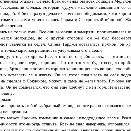
ственном отдыхе. Сейчас Брэк обменял бы всех лошадей Медалон
к Рассекающий Облака, который, будучи мысленно связанным со с
лошадей. В битве разум делал их почти непобедимыми, хотя харши
вотные тысячами уничтожались Парам и Сестринской общиной. Жа
 объяснению.
сь не только кони. Все они вымокли и замерзли, пропитавшаяся в
ржался молодцом, но, с другой стороны, он же был бессмерт
-вот свалятся из седел. Спина Тарджи оставалась прямой; он кр
о только мрачная решимость удерживала его в седле.
у, что дело дрянь. Все, что от него требовалось, — это доста
ться от долга перед харшини. Потом это уже будет всецело проб
мона, Брэк решил оставить королю харшини решать вопрос, способн
но оставлять ее в живых. Он не хотел взваливать на себя подо
она сделала с Локлоном, может, и сама не желая того. Глубоко вн
ть. Он не сомневался, что они еще хлебнут с ней горя. Неизвестно
ловину.
овало.
г принять любой выбранный им вид, но все равно оставался в ра
 и ненадежным.
ко может бросить компанию в самое неподходящее время. Реал
имости что-нибудь стянуть. Брэк не знал наверняка, отправился 
и сделал это по собственному желанию. Вероятно, спрашивать ег