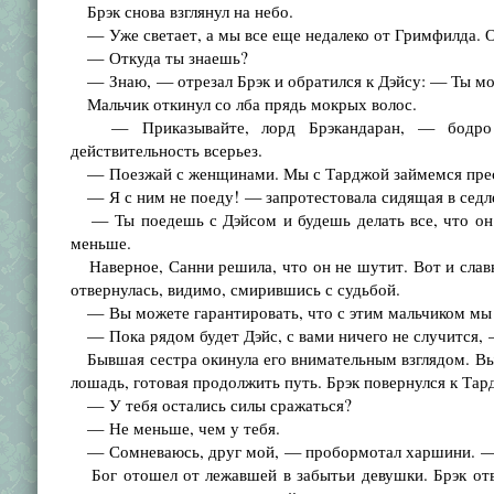
Брэк снова взглянул на небо.
— Уже светает, а мы все еще недалеко от Гримфилда. О
— Откуда ты знаешь?
— Знаю, — отрезал Брэк и обратился к Дэйсу: — Ты мо
Мальчик откинул со лба прядь мокрых волос.
— Приказывайте, лорд Брэкандаран, — бодро от
действительность всерьез.
— Поезжай с женщинами. Мы с Тарджой займемся прес
— Я с ним не поеду! — запротестовала сидящая в седл
— Ты поедешь с Дэйсом и будешь делать все, что он с
меньше.
Наверное, Санни решила, что он не шутит. Вот и славно
отвернулась, видимо, смирившись с судьбой.
— Вы можете гарантировать, что с этим мальчиком мы 
— Пока рядом будет Дэйс, с вами ничего не случится, — 
Бывшая сестра окинула его внимательным взглядом. Выр
лошадь, готовая продолжить путь. Брэк повернулся к Тар
— У тебя остались силы сражаться?
— Не меньше, чем у тебя.
— Сомневаюсь, друг мой, — пробормотал харшини. — 
Бог отошел от лежавшей в забытьи девушки. Брэк отве