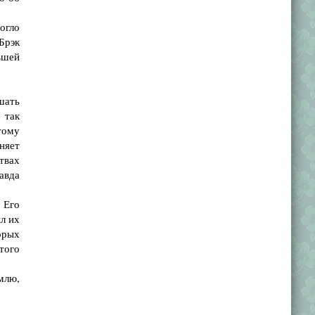
огло
Брэк
вшей
шать
 так
тому
няет
твах
авда
 Его
ил их
орых
того
млю,