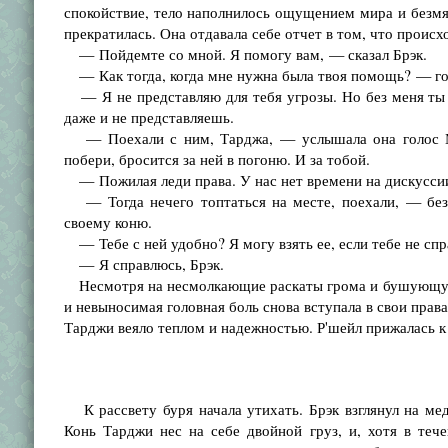
спокойствие, тело наполнилось ощущением мира и безмят
прекратилась. Она отдавала себе отчет в том, что происх
— Пойдемте со мной. Я помогу вам, — сказал Брэк.
— Как тогда, когда мне нужна была твоя помощь? — го
— Я не представляю для тебя угрозы. Но без меня ты н
даже и не представляешь.
— Поехали с ним, Тарджа, — услышала она голос Мэ
побери, бросится за ней в погоню. И за тобой.
— Пожилая леди права. У нас нет времени на дискусси
— Тогда нечего топтаться на месте, поехали, — без 
своему коню.
— Тебе с ней удобно? Я могу взять ее, если тебе не спр
— Я справлюсь, Брэк.
Несмотря на несмолкающие раскаты грома и бушующую б
и невыносимая головная боль снова вступала в свои права
Тарджи веяло теплом и надежностью. Р'шейл прижалась к 
К рассвету буря начала утихать. Брэк взглянул на ме
Конь Тарджи нес на себе двойной груз, и, хотя в тече