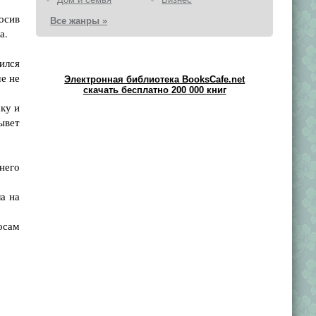
осив
Все жанры »
а.
ился
е не
Электронная библиотека BooksCafe.net
скачать бесплатно 200 000 книг
ку и
ывет
него
а на
лосам