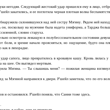
уки негодяя. Следующий жестокий удар пришелся ему в лицо, отбр
'шейл закатились, и ее поглотила черная плотная волна беспамятств
бнаружила склонившуюся над ней сестру Мэгину. Рядом ней наход
ь он, поскольку на мужчине была надета униформа, а Тарджа больш
ссиленной, словно старуха.
ьно осмотрела лежащую в полубессознательном состоянии девуш
от боли, и зрение начало проясняться, но ощущение, будто она пл
о как в лихорадке.
ар сапога, лицо превратилось в кровавую кашу. Кровь лилась у 
за на шее. Он выглядел мертвым.
ила Мэгина. — Ты слышишь меня? — пожилая женщина взглянул
д за Мэгиной направился к двери. Р'шейл заметила, что по его во
 и остановился. Р'шейл поняла, что Санни тоже здесь.
.
ожди, я найду, чем ее прикрыть.