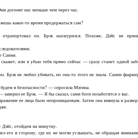
ни догонят нас меньше чем через час.
жешь какое-то время продержаться сам?
рапортовал он. Брэк нахмурился. Похоже, Дэйс не прин
ледователями.
е Санни.
кажет, или я убью тебя прямо сейчас — сразу станет одной заб
. Брэк не любил убивать, но она-то этого не знала. Санни фыркну
будем в безопасности? — спросила Мэгина.
заверил ее Брэк. — Я бы сказал, сами боги позаботятся о вас.
ажение ее лица было непроницаемым. Затем она кивнула и развер
дже.
Дэйс, отойдем на минутку.
л его в сторону, где их не могли услышать, не обращая внимани