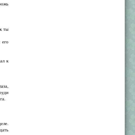
рожь
к ты
 его
ал к
аза,
груди
га.
еле.
дать