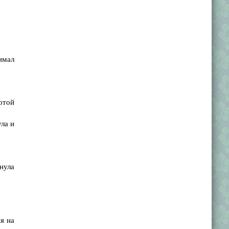
имал
отой
ла и
нула
я на