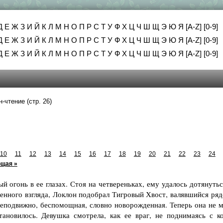
Д
Е
Ж
З
И
Й
К
Л
М
Н
О
П
Р
С
Т
У
Ф
Х
Ц
Ч
Ш
Щ
Э
Ю
Я
[A-Z]
[0-9]
Д
Е
Ж
З
И
Й
К
Л
М
Н
О
П
Р
С
Т
У
Ф
Х
Ц
Ч
Ш
Щ
Э
Ю
Я
[A-Z]
[0-9]
Д
Е
Ж
З
И
Й
К
Л
М
Н
О
П
Р
С
Т
У
Ф
Х
Ц
Ч
Ш
Щ
Э
Ю
Я
[A-Z]
[0-9]
-чтение (стр. 26)
10
11
12
13
14
15
16
17
18
19
20
21
22
23
24
щая »
 огонь в ее глазах. Стоя на четвереньках, ему удалось дотянутьс
женного взгляда, Локлон подобрал Тигровый Хвост, валявшийся ряд
 неподвижно, беспомощная, словно новорожденная. Теперь она не м
ановилось. Девушка смотрела, как ее враг, не поднимаясь с ко