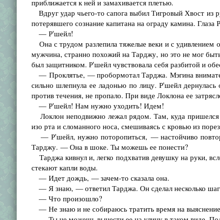
приближается к ней и замахивается плетью.
Вдруг удар чьего-то сапога выбил Тигровый Хвост из р
потерявшего сознание капитана на ограду камина. Глаза Р
— Р'шейл!
Она с трудом разлепила тяжелые веки и с удивлением о
мужчина, странно похожий на Тарджу, но это не мог быт
был защитником. Р'шейл чувствовала себя разбитой и обе
— Проклятье, — пробормотал Тарджа. Мэгина внимател
сильно шлепнула ее ладонью по лицу. Р'шейл дернулась 
против течения, не пропало. При виде Локлона ее затрясл
— Р'шейл! Нам нужно уходить! Идем!
Локлон неподвижно лежал рядом. Там, куда пришелся уд
изо рта и сломанного носа, смешиваясь с кровью из поре
— Р'шейл, нужно поторопиться, — настойчиво повтор
Тарджу. — Она в шоке. Ты можешь ее понести?
Тарджа кивнул и, легко подхватив девушку на руки, всле
стекают капли воды.
— Идет дождь, — зачем-то сказала она.
— Я знаю, — ответил Тарджа. Он сделал несколько шагов
— Что произошло?
— Не знаю и не собираюсь тратить время на выяснение
— Ты не можешь вынести ее на улицу в таком виде. Под