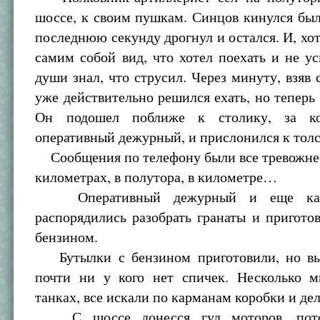
шоссе, к своим пушкам. Синцов кинулся был
последнюю секунду дрогнул и остался. И, хот
самим собой вид, что хотел поехать и не ус
души знал, что струсил. Через минуту, взяв с
уже действительно решился ехать, но теперь 
Он подошел поближе к столику, за к
оперативный дежурный, и прислонился к толс
Сообщения по телефону были все тревожнее
километрах, в полутора, в километре…
Оперативный дежурный и еще како
распорядились разобрать гранаты и пригото
бензином.
Бутылки с бензином приготовили, но вы
почти ни у кого нет спичек. Несколько м
танках, все искали по карманам коробки и де
С шоссе донесся гул моторов, пото