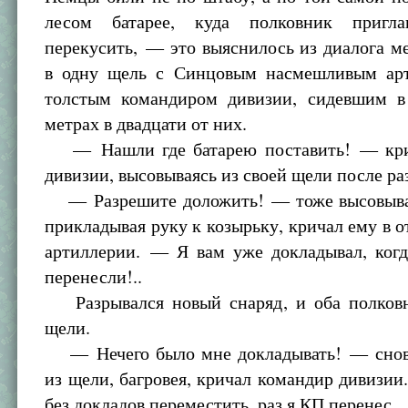
лесом батарее, куда полковник пригл
перекусить, — это выяснилось из диалога 
в одну щель с Синцовым насмешливым ар
толстым командиром дивизии, сидевшим в
метрах в двадцати от них.
— Нашли где батарею поставить! — кри
дивизии, высовываясь из своей щели после ра
— Разрешите доложить! — тоже высовыва
прикладывая руку к козырьку, кричал ему в о
артиллерии. — Я вам уже докладывал, ког
перенесли!..
Разрывался новый снаряд, и оба полков
щели.
— Нечего было мне докладывать! — снов
из щели, багровея, кричал командир дивизи
без докладов переместить, раз я КП перенес