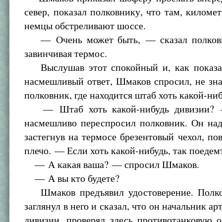
север, показал полковнику, что там, километ
немцы обстреливают шоссе.
— Очень может быть, — сказал полковни
завинчивая термос.
Выслушав этот спокойный и, как показа
насмешливый ответ, Шмаков спросил, не зн
полковник, где находится штаб хоть какой-ни
— Штаб хоть какой-нибудь дивизии? 
насмешливо переспросил полковник. Он над
застегнув на термосе брезентовый чехол, пов
плечо. — Если хоть какой-нибудь, так поедем
— А какая ваша? — спросил Шмаков.
— А вы кто будете?
Шмаков предъявил удостоверение. Полко
заглянул в него и сказал, что он начальник а
дивизии, проверял здесь противотанковую 