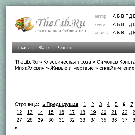
автор:
А
Б
В
Г
Д
книга:
А
Б
В
Г
Д
серия:
А
Б
В
Г
Д
Главная
Жанры
Контакты
TheLib.Ru
»
Классическая проза
»
Симонов Конст
Михайлович
»
Живые и мертвые
»
онлайн-чтение 
Страница:
« Предыдущая
1
2
3
4
5
6
7
12
13
14
15
16
17
18
19
20
21
22
27
28
29
30
31
32
33
34
35
36
37
»