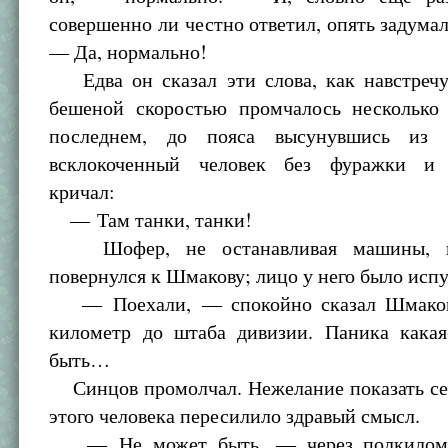
совершенно ли честно ответил, опять задумал
— Да, нормально!
Едва он сказал эти слова, как навстреч
бешеной скоростью промчалось несколько 
последнем, до пояса высунувшись из 
всклокоченный человек без фуражки и 
кричал:
— Там танки, танки!
Шофер, не останавливая машины, во
повернулся к Шмакову; лицо у него было испу
— Поехали, — спокойно сказал Шмако
километр до штаба дивизии. Паника какая
быть…
Синцов промолчал. Нежелание показать се
этого человека пересилило здравый смысл.
— Не может быть, — через полкиломе