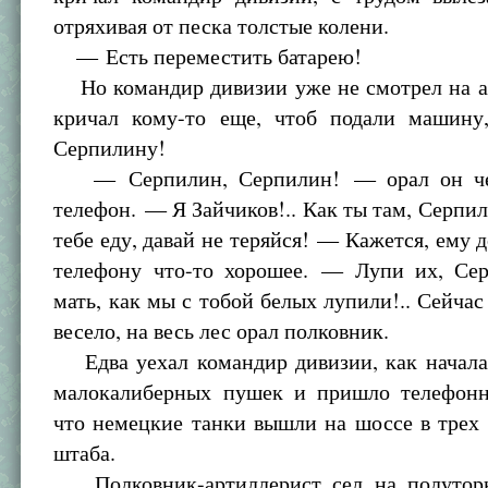
отряхивая от песка толстые колени.
— Есть переместить батарею!
Но командир дивизии уже не смотрел на ар
кричал кому-то еще, чтоб подали машину
Серпилину!
— Серпилин, Серпилин! — орал он че
телефон. — Я Зайчиков!.. Как ты там, Серпил
тебе еду, давай не теряйся! — Кажется, ему 
телефону что-то хорошее. — Лупи их, Сер
мать, как мы с тобой белых лупили!.. Сейчас
весело, на весь лес орал полковник.
Едва уехал командир дивизии, как началас
малокалиберных пушек и пришло телефонн
что немецкие танки вышли на шоссе в трех
штаба.
Полковник-артиллерист сел на полуторк