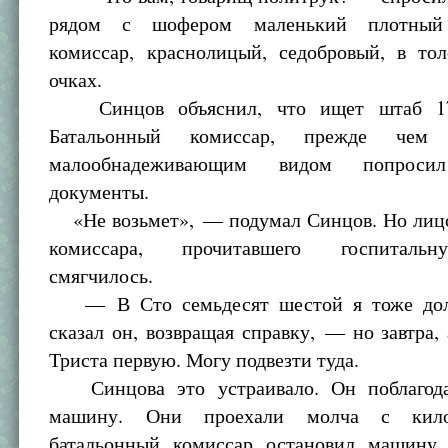
рядом с шофером маленький плотный 
комиссар, краснолицый, седобровый, в то
очках.
Синцов объяснил, что ищет штаб 176
Батальонный комиссар, прежде чем 
малообнадеживающим видом попросил
документы.
«Не возьмет», — подумал Синцов. Но лицо
комиссара, прочитавшего госпитальн
смягчилось.
— В Сто семьдесят шестой я тоже до
сказал он, возвращая справку, — но завтра, 
Триста первую. Могу подвезти туда.
Синцова это устраивало. Он поблагода
машину. Они проехали молча с кило
батальонный комиссар остановил машину