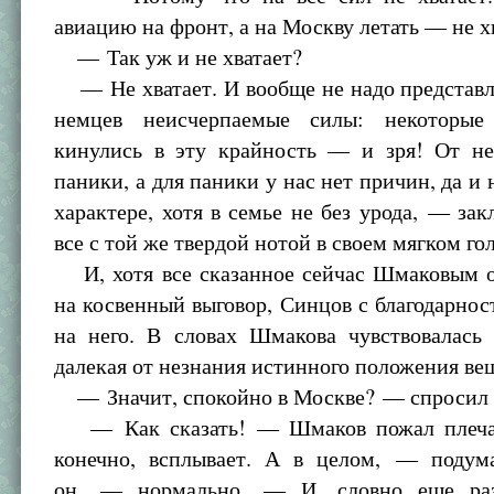
авиацию на фронт, а на Москву летать — не х
— Так уж и не хватает?
— Не хватает. И вообще не надо представля
немцев неисчерпаемые силы: некоторы
кинулись в эту крайность — и зря! От не
паники, а для паники у нас нет причин, да и 
характере, хотя в семье не без урода, — з
все с той же твердой нотой в своем мягком го
И, хотя все сказанное сейчас Шмаковым о
на косвенный выговор, Синцов с благодарно
на него. В словах Шмакова чувствовалась 
далекая от незнания истинного положения ве
— Значит, спокойно в Москве? — спросил о
— Как сказать! — Шмаков пожал плеча
конечно, всплывает. А в целом, — подум
он, — нормально. — И, словно еще раз