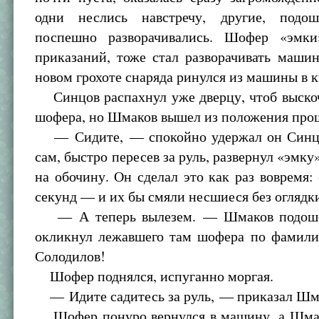
одни неслись навстречу, другие, подош
поспешно разворачивались. Шофер «эмки
приказаний, тоже стал разворачивать маши
новом грохоте снаряда ринулся из машины в к
Синцов распахнул уже дверцу, чтоб выскоч
шофера, но Шмаков вышел из положения про
— Сидите, — спокойно удержал он Синцо
сам, быстро пересев за руль, развернул «эмку
на обочину. Он сделал это как раз вовремя:
секунд — и их бы смяли несшиеся без оглядк
— А теперь вылезем. — Шмаков подоше
окликнул лежавшего там шофера по фамил
Солодилов!
Шофер поднялся, испуганно моргая.
— Идите садитесь за руль, — приказал Шм
Шофер понуро вернулся в машину, а Шмако