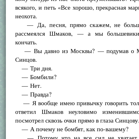
всякого, и петь «Все хорошо, прекрасная ма
неохота.
— Да, песня, прямо скажем, не больш
рассмеялся Шмаков, — а мы большевики
кончать.
— Вы давно из Москвы? — подумав о М
Синцов.
— Три дня.
— Бомбили?
— Нет.
— Правда?
— Я вообще имею привычку говорить тол
ответил Шмаков неуловимо изменившим
посмотрел сквозь очки прямо в глаза Синцову
— А почему не бомбят, как по-вашему?
— Потому что на все сил не хватает.