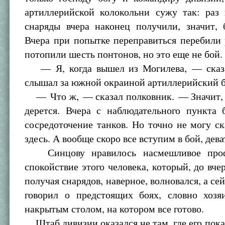
артиллерийской колокольни сужу так: раз
снаряды вчера наконец получили, значит, 
Вчера при попытке переправиться перебили
потопили шесть понтонов, но это еще не бой.
— Я, когда вышел из Могилева, — сказ
слышал за южной окраиной артиллерийский б
— Что ж, — сказал полковник. — Значит,
дерется. Вчера с наблюдательного пункта 
сосредоточение танков. Но точно не могу ска
здесь. А вообще скоро все вступим в бой, дева
Синцову нравилось насмешливое проф
спокойствие этого человека, который, до вче
получая снарядов, наверное, волновался, а се
говорил о предстоящих боях, словно хозя
накрытым столом, на котором все готово.
Штаб дивизии оказался не там, где его пока