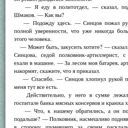
— Я еду в политотдел, — сказал, под
Шмаков. — Как вы?
— Подожду здесь. — Синцов пожал ру
полной уверенности, что уже никогда бол
этого человека.
— Может быть, закусить хотите? — сказал,
Синцова, седой полковник-артиллерист, 
ехали в машине. — За лесом моя батарея, ар
накормят, скажите, что я приказал.
— Спасибо. — Синцов хлопнул рукой п
меня тут все есть.
Действительно, у него в сумке лежал
госпитале банка мясных консервов и краюха х
— Что, к нашему обратились, а он пос
подальше? — Полковник, насмешливо подняв
в сторону шумевшего за своим расклад