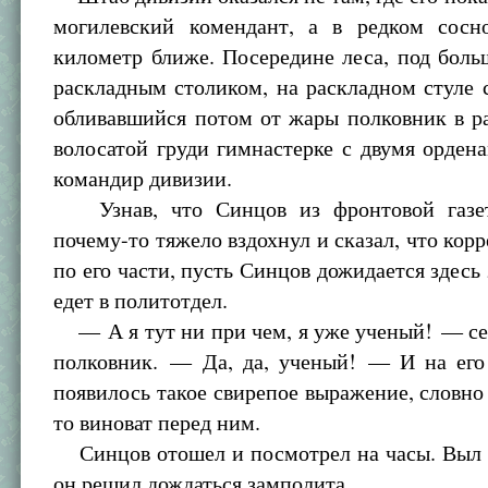
могилевский комендант, а в редком сосн
километр ближе. Посередине леса, под боль
раскладным столиком, на раскладном стуле 
обливавшийся потом от жары полковник в р
волосатой груди гимнастерке с двумя орден
командир дивизии.
Узнав, что Синцов из фронтовой газет
почему-то тяжело вздохнул и сказал, что кор
по его части, пусть Синцов дожидается здесь
едет в политотдел.
— А я тут ни при чем, я уже ученый! — се
полковник. — Да, да, ученый! — И на его
появилось такое свирепое выражение, словно
то виноват перед ним.
Синцов отошел и посмотрел на часы. Выл с
он решил дождаться замполита.