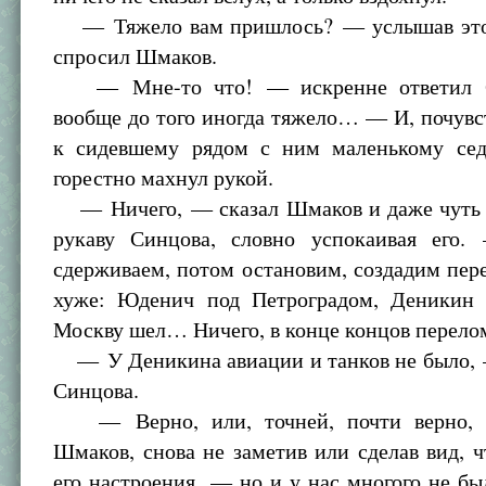
— Тяжело вам пришлось? — услышав этот
спросил Шмаков.
— Мне-то что! — искренне ответил 
вообще до того иногда тяжело… — И, почувс
к сидевшему рядом с ним маленькому сед
горестно махнул рукой.
— Ничего, — сказал Шмаков и даже чуть 
рукаву Синцова, словно успокаивая его
сдерживаем, потом остановим, создадим пер
хуже: Юденич под Петроградом, Деникин 
Москву шел… Ничего, в конце концов перело
— У Деникина авиации и танков не было, 
Синцова.
— Верно, или, точней, почти верно, 
Шмаков, снова не заметив или сделав вид, ч
его настроения, — но и у нас многого не был