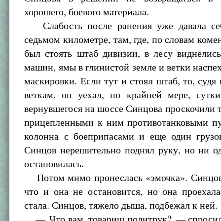
хорошего, боевого материала.
Слабость после ранения уже давала себ
седьмом километре, там, где, по словам коме
был стоять штаб дивизии, в лесу виднелис
машин, ямы в глинистой земле и ветки наспе
маскировки. Если тут и стоял штаб, то, судя
веткам, он уехал, по крайней мере, сутк
вернувшегося на шоссе Синцова проскочили т
прицепленными к ним противотанковыми п
колонна с боеприпасами и еще один грузо
Синцов нерешительно поднял руку, но ни о
остановилась.
Потом мимо пронеслась «эмочка». Синцов
что и она не остановится, но она проехал
стала. Синцов, тяжело дыша, подбежал к ней.
— Что вам, товарищ политрук? — спросил