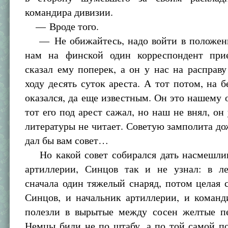
командира дивизии.
— Вроде того.
— Не обижайтесь, надо войти в положени
нам на финской один корреспондент при
сказал ему поперек, а он у нас на расправ
ходу десять суток ареста. А тот потом, на б
оказался, да еще известным. Он это нашему о
тот его под арест сажал, но наш не внял, он
литературы не читает. Советую замполита до
дал бы вам совет…
Но какой совет собирался дать насмешли
артиллерии, Синцов так и не узнал: в ле
сначала один тяжелый снаряд, потом целая 
Синцов, и начальник артиллерии, и коман
полезли в вырытые между сосен желтые п
Немцы били не по штабу, а по той самой п