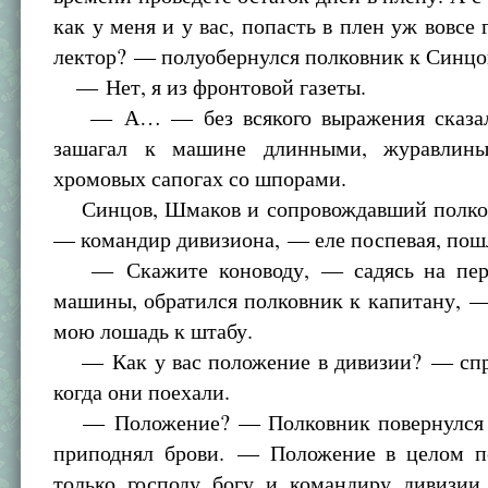
как у меня и у вас, попасть в плен уж вовсе 
лектор? — полуобернулся полковник к Синцо
— Нет, я из фронтовой газеты.
— А… — без всякого выражения сказал
зашагал к машине длинными, журавлин
хромовых сапогах со шпорами.
Синцов, Шмаков и сопровождавший полко
— командир дивизиона, — еле поспевая, пош
— Скажите коноводу, — садясь на пере
машины, обратился полковник к капитану, 
мою лошадь к штабу.
— Как у вас положение в дивизии? — сп
когда они поехали.
— Положение? — Полковник повернулся 
приподнял брови. — Положение в целом п
только господу богу и командиру дивизии,