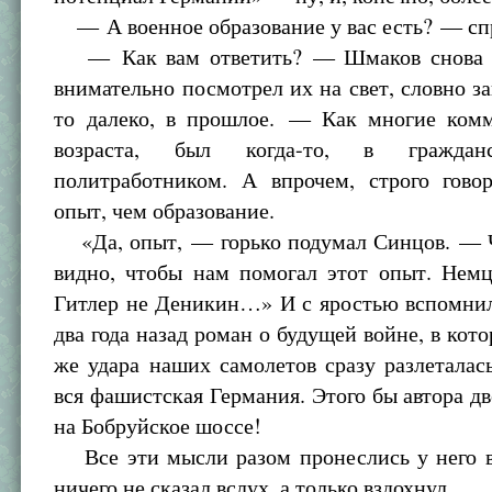
— А военное образование у вас есть? — сп
— Как вам ответить? — Шмаков снова п
внимательно посмотрел их на свет, словно за
то далеко, в прошлое. — Как многие ком
возраста, был когда-то, в граждан
политработником. А впрочем, строго говор
опыт, чем образование.
«Да, опыт, — горько подумал Синцов. — Ч
видно, чтобы нам помогал этот опыт. Немц
Гитлер не Деникин…» И с яростью вспомни
два года назад роман о будущей войне, в кото
же удара наших самолетов сразу разлеталас
вся фашистская Германия. Этого бы автора дв
на Бобруйское шоссе!
Все эти мысли разом пронеслись у него в 
ничего не сказал вслух, а только вздохнул.