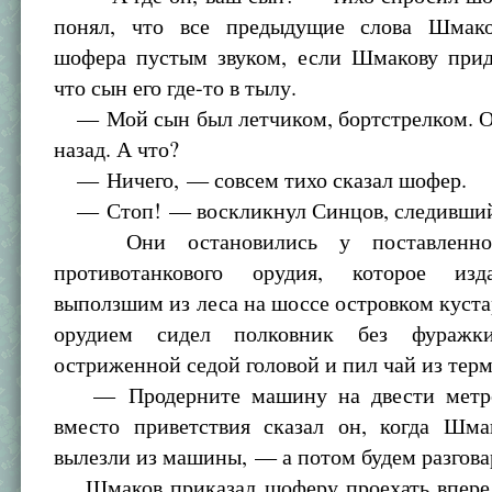
понял, что все предыдущие слова Шмако
шофера пустым звуком, если Шмакову приде
что сын его где-то в тылу.
— Мой сын был летчиком, бортстрелком. О
назад. А что?
— Ничего, — совсем тихо сказал шофер.
— Стоп! — воскликнул Синцов, следивший 
Они остановились у поставленног
противотанкового орудия, которое изд
выползшим из леса на шоссе островком куста
орудием сидел полковник без фуражк
остриженной седой головой и пил чай из терм
— Продерните машину на двести метр
вместо приветствия сказал он, когда Шм
вылезли из машины, — а потом будем разгова
Шмаков приказал шоферу проехать вперед