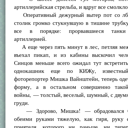
артиллерийская стрельба, и вдруг все смолкло
Оперативный дежурный вытер пот со лба
столик громко стукнувшую в тишине трубку
все в порядке: прорвавшиеся танки
артиллерией.
А еще через пять минут в лес, петляя меж
въехал пикап, и из кабины выскочил чело
Синцов меньше всего ожидал тут встретить
однокашник еще по КИЖу, известный
фоторепортер Мишка Вайнштейн, теперь оде
форму, а в остальном совершенно тако
войны, — толстый, веселый, шумный, с двум
груди.
— Здорово, Мишка! — обрадовался Си
обеими руками тяжелую, как гиря, руку с
приятеля, которого ни раньше, ни тепе