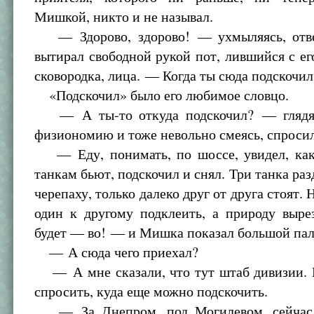
Мишкой, никто и не называл.
— Здорово, здорово! — ухмыляясь, отв
вытирал свободной рукой пот, лившийся с его
сковородка, лица. — Когда ты сюда подскочил
«Подскочил» было его любимое словцо.
— А ты-то откуда подскочил? — гляд
физиономию и тоже невольно смеясь, спроси
— Еду, понимать, по шоссе, увидел, ка
танкам бьют, подскочил и снял. Три танка раз
черепаху, только далеко друг от друга стоят. 
один к другому подклеить, а природу выре
будет — во! — и Мишка показал большой пал
— А сюда чего приехал?
— А мне сказали, что тут штаб дивизии. Р
спросить, куда еще можно подскочить.
— За Днепром, под Могилевом, сейчас 