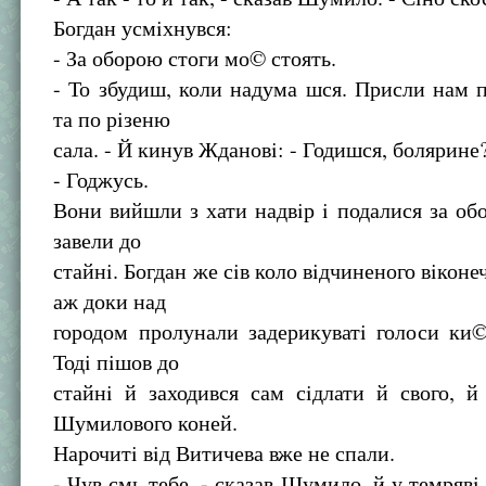
Богдан усмiхнувся:
- За оборою стоги мо© стоять.
- То збудиш, коли надума шся. Присли нам 
та по рiзеню
сала. - Й кинув Ждановi: - Годишся, болярине
- Годжусь.
Вони вийшли з хати надвiр i подалися за об
завели до
стайнi. Богдан же сiв коло вiдчиненого вiконеч
аж доки над
городом пролунали задерикуватi голоси ки©
Тодi пiшов до
стайнi й заходився сам сiдлати й свого, 
Шумилового коней.
Нарочитi вiд Витичева вже не спали.
- Чув смь тебе, - сказав Шумило, й у темрявi