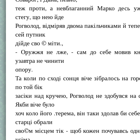
теж проти, а невблаганний Марко десь уж
стегу, що нею йде
Рогволод, вiдмiряв двома пакiльчиками й тепе
сей путник
дiйде сво © мiти.,
- Оружжя не лже, - сам до себе мовив кн
узавтра не чинити
опору.
Та коли по сходi сонця вiче зiбралось на гор
по той бiк
засiки над кручею, Рогволод не здобувся на с
Якби вiче було
хоч коло його .терема, вiн таки здолав би себ
старцi обрали
сво©м мiсцем тiк - щоб кожен почувавсь одн
усiма.