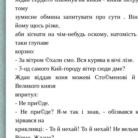
тому
зумисне обмина запитувати про сутн . Вiн
йому щось рiзке,
аби зiгнати на чiм-небудь оскому, натомiсть
таки глупаве
корзно:
- За вiтром ©хали смо. Вся курява в вiчi лiзе.
- 3-од самого Кий-городу вiтер сюди дме?
Ждан вiддав коня можевi Сто©меновi й 
Великого князя
впритул:
- Не при©де.
- Не при©де? Я-м так i знав, - обiзвався 
зiрвався на
крикливцi: - То й нехай! То й нехай! Не вель
Вiрно, Ждане?